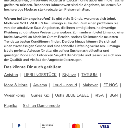
die Gelegenheit, um stilvolle Mode zu entdecken, ohne dabei tief in die Tasche 
greifen zu müssen. Besonders lohnenswert sind die Angebote, bei denen Sie 
hochwertige Mode zu stark reduzierten Preisen erhalten.
Warum bei Limango kaufen?
Es gibt viele Gründe, warum es sich lohnt, 
Mode von WITT WEIDEN bei Limango zu kaufen. Zum einen profitieren Sie 
von den attraktiven Sale-Angeboten, die Ihnen ermöglichen, hochwertige 
Kleidung zu günstigen Preisen zu erwerben. Zum anderen bietet Limango eine 
breite Auswahl an Mode im Outlet-Bereich, sodass Sie immer die neuesten 
Trends zu besten Konditionen finden. Darüber hinaus können Sie sich auf 
einen zuverlässigen Service und eine schnelle Lieferung verlassen. Limango 
ist die perfekte Adresse für alle, die auf der Suche nach stilvoller und 
günstiger Mode sind. Entdecken Sie jetzt die Vorteile und lassen Sie sich von 
der Qualität und Vielfalt der Angebote überzeugen.
Das könnte Dir auch gefallen
:
Aniston
LIEBLINGSSTÜCK
Stylove
TATUUM
More & More
Awama
Loud + proud
Makover
ET NOS
Wiesnkönig
Gunes Kizi
Usha BLUE LABEL
RISA
BGN
Paprika
Sieh an Damenmode