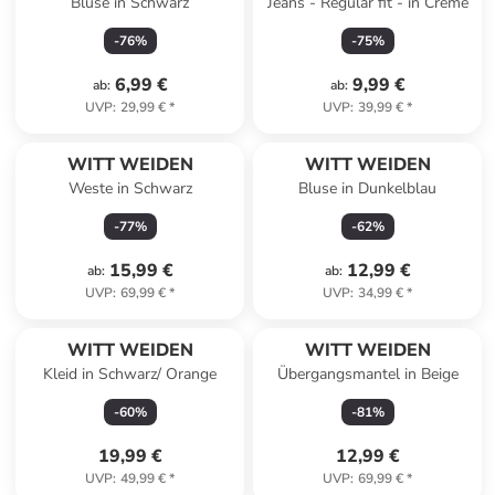
Bluse in Schwarz
Jeans - Regular fit - in Creme
-
76
%
-
75
%
6,99 €
9,99 €
ab
:
ab
:
UVP
:
29,99 €
*
UVP
:
39,99 €
*
WITT WEIDEN
WITT WEIDEN
Weste in Schwarz
Bluse in Dunkelblau
-
77
%
-
62
%
15,99 €
12,99 €
ab
:
ab
:
UVP
:
69,99 €
*
UVP
:
34,99 €
*
Reserviert
WITT WEIDEN
WITT WEIDEN
Kleid in Schwarz/ Orange
Übergangsmantel in Beige
-
60
%
-
81
%
19,99 €
12,99 €
UVP
:
49,99 €
*
UVP
:
69,99 €
*