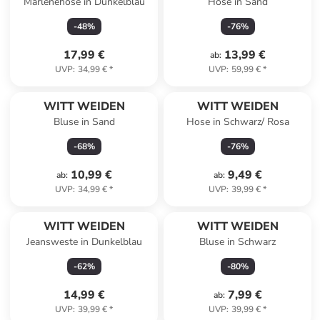
Marlenehose in Dunkelblau
Hose in Sand
-
48
%
-
76
%
17,99 €
13,99 €
ab
:
UVP
:
34,99 €
*
UVP
:
59,99 €
*
WITT WEIDEN
WITT WEIDEN
Bluse in Sand
Hose in Schwarz/ Rosa
-
68
%
-
76
%
10,99 €
9,49 €
ab
:
ab
:
UVP
:
34,99 €
*
UVP
:
39,99 €
*
WITT WEIDEN
WITT WEIDEN
Jeansweste in Dunkelblau
Bluse in Schwarz
-
62
%
-
80
%
14,99 €
7,99 €
ab
:
UVP
:
39,99 €
*
UVP
:
39,99 €
*