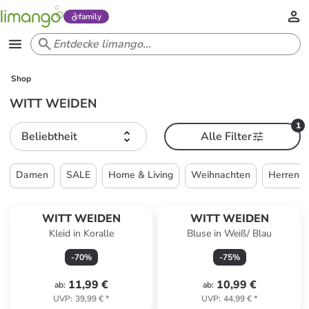
family
Shop
WITT WEIDEN
1
Beliebtheit
Alle Filter
Damen
SALE
Home & Living
Weihnachten
Herren
WITT WEIDEN
WITT WEIDEN
Kleid in Koralle
Bluse in Weiß/ Blau
-
70
%
-
75
%
11,99 €
10,99 €
ab
:
ab
:
UVP
:
39,99 €
*
UVP
:
44,99 €
*