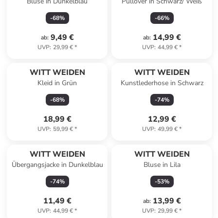
Bluse in Dunkelblau
Pullover in Schwarz/ Weiß
-
68
%
-
66
%
9,49 €
14,99 €
ab
:
ab
:
UVP
:
29,99 €
*
UVP
:
44,99 €
*
WITT WEIDEN
WITT WEIDEN
Kleid in Grün
Kunstlederhose in Schwarz
-
68
%
-
74
%
18,99 €
12,99 €
UVP
:
59,99 €
*
UVP
:
49,99 €
*
WITT WEIDEN
WITT WEIDEN
Übergangsjacke in Dunkelblau
Bluse in Lila
-
74
%
-
53
%
11,49 €
13,99 €
ab
:
UVP
:
44,99 €
*
UVP
:
29,99 €
*