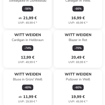
Sweatjacke in Dunkelblau
Cardigan in Weiß
-
56
%
-
66
%
21,99 €
16,99 €
ab
:
UVP
:
49,99 €
*
UVP
:
49,99 €
*
WITT WEIDEN
WITT WEIDEN
Cardigan in Hellbraun
Blazer in Rot
-
74
%
-
70
%
12,99 €
20,49 €
UVP
:
49,99 €
*
UVP
:
69,99 €
*
WITT WEIDEN
WITT WEIDEN
Bluse in Grün/ Weiß
Pullover in Weiß
-
60
%
-
60
%
11,99 €
19,99 €
ab
:
UVP
:
29,99 €
*
UVP
:
49,99 €
*