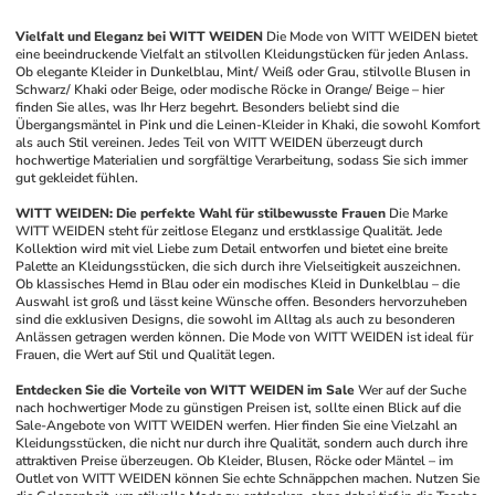
Vielfalt und Eleganz bei WITT WEIDEN
Die Mode von WITT WEIDEN bietet 
eine beeindruckende Vielfalt an stilvollen Kleidungstücken für jeden Anlass. 
Ob elegante Kleider in Dunkelblau, Mint/ Weiß oder Grau, stilvolle Blusen in 
Schwarz/ Khaki oder Beige, oder modische Röcke in Orange/ Beige – hier 
finden Sie alles, was Ihr Herz begehrt. Besonders beliebt sind die 
Übergangsmäntel in Pink und die Leinen-Kleider in Khaki, die sowohl Komfort 
als auch Stil vereinen. Jedes Teil von WITT WEIDEN überzeugt durch 
hochwertige Materialien und sorgfältige Verarbeitung, sodass Sie sich immer 
gut gekleidet fühlen.
WITT WEIDEN: Die perfekte Wahl für stilbewusste Frauen
Die Marke 
WITT WEIDEN steht für zeitlose Eleganz und erstklassige Qualität. Jede 
Kollektion wird mit viel Liebe zum Detail entworfen und bietet eine breite 
Palette an Kleidungsstücken, die sich durch ihre Vielseitigkeit auszeichnen. 
Ob klassisches Hemd in Blau oder ein modisches Kleid in Dunkelblau – die 
Auswahl ist groß und lässt keine Wünsche offen. Besonders hervorzuheben 
sind die exklusiven Designs, die sowohl im Alltag als auch zu besonderen 
Anlässen getragen werden können. Die Mode von WITT WEIDEN ist ideal für 
Frauen, die Wert auf Stil und Qualität legen.
Entdecken Sie die Vorteile von WITT WEIDEN im Sale
Wer auf der Suche 
nach hochwertiger Mode zu günstigen Preisen ist, sollte einen Blick auf die 
Sale-Angebote von WITT WEIDEN werfen. Hier finden Sie eine Vielzahl an 
Kleidungsstücken, die nicht nur durch ihre Qualität, sondern auch durch ihre 
attraktiven Preise überzeugen. Ob Kleider, Blusen, Röcke oder Mäntel – im 
Outlet von WITT WEIDEN können Sie echte Schnäppchen machen. Nutzen Sie 