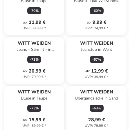
Bluse in Taupe
Bluse in Lila/ Weiß/ Rosa
-
70
%
-
60
%
11,99 €
9,99 €
ab
:
ab
:
UVP
:
39,99 €
*
UVP
:
24,99 €
*
WITT WEIDEN
WITT WEIDEN
Jeans - Slim fit - in
Jeanstop in Weiß
Dunkelblau
-
73
%
-
67
%
20,99 €
12,99 €
ab
:
ab
:
UVP
:
79,99 €
*
UVP
:
39,99 €
*
WITT WEIDEN
WITT WEIDEN
Bluse in Taupe
Übergangsjacke in Sand
-
73
%
-
63
%
15,99 €
28,99 €
ab
:
UVP
:
59,99 €
*
UVP
:
79,99 €
*