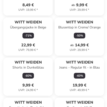
8,49 €
9,99 €
ab
:
UVP
:
19,99 €
*
UVP
:
29,99 €
*
WITT WEIDEN
WITT WEIDEN
Übergangsjacke in Beige
Blusentop in Creme/ Orange
-
71
%
-
50
%
22,99 €
14,99 €
ab
:
UVP
:
79,99 €
*
UVP
:
29,99 €
*
WITT WEIDEN
WITT WEIDEN
Shorts in Dunkelblau
Jeans - Regular fit - in Blau
-
60
%
-
60
%
9,99 €
19,99 €
UVP
:
24,99 €
*
UVP
:
49,99 €
*
WITT WEIDEN
WITT WEIDEN