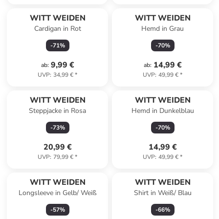
WITT WEIDEN
WITT WEIDEN
Cardigan in Rot
Hemd in Grau
-
71
%
-
70
%
9,99 €
14,99 €
ab
:
ab
:
UVP
:
34,99 €
*
UVP
:
49,99 €
*
WITT WEIDEN
WITT WEIDEN
Steppjacke in Rosa
Hemd in Dunkelblau
-
73
%
-
70
%
20,99 €
14,99 €
UVP
:
79,99 €
*
UVP
:
49,99 €
*
WITT WEIDEN
WITT WEIDEN
Longsleeve in Gelb/ Weiß
Shirt in Weiß/ Blau
-
57
%
-
66
%