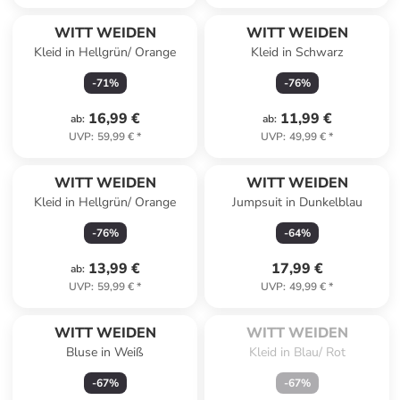
WITT WEIDEN
WITT WEIDEN
Kleid in Hellgrün/ Orange
Kleid in Schwarz
-
71
%
-
76
%
16,99 €
11,99 €
ab
:
ab
:
UVP
:
59,99 €
*
UVP
:
49,99 €
*
WITT WEIDEN
WITT WEIDEN
Kleid in Hellgrün/ Orange
Jumpsuit in Dunkelblau
-
76
%
-
64
%
13,99 €
17,99 €
ab
:
UVP
:
59,99 €
*
UVP
:
49,99 €
*
Zu spät. Ausverkauft.
WITT WEIDEN
WITT WEIDEN
Bluse in Weiß
Kleid in Blau/ Rot
-
67
%
-
67
%