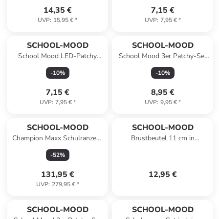
14,35 €
7,15 €
UVP
:
15,95 €
*
UVP
:
7,95 €
*
SCHOOL-MOOD
SCHOOL-MOOD
School Mood LED-Patchy
School Mood 3er Patchy-Set
Wolf
Feuerwehr
-
10
%
-
10
%
7,15 €
8,95 €
UVP
:
7,95 €
*
UVP
:
9,95 €
*
SCHOOL-MOOD
SCHOOL-MOOD
Champion Maxx Schulranzen-
Brustbeutel 11 cm in
Set 6-Teilig Modell 2026 in
Meerjungfrau
-
52
%
Leni
131,95 €
12,95 €
UVP
:
279,95 €
*
SCHOOL-MOOD
SCHOOL-MOOD