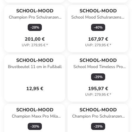
SCHOOL-MOOD
SCHOOL-MOOD
Champion Pro Schulranzen-
School Mood Schulranzenset
Set 7-teilig in Häschen
Champion Maxx Leni (Hund)
-
28
%
-
40
%
201,00 €
167,97 €
UVP
:
279,95 €
*
UVP
:
279,95 €
*
SCHOOL-MOOD
SCHOOL-MOOD
Brustbeutel 11 cm in Fußball
School Mood Timeless Pro
Lilly (Meerjungfrau), 7-tlg.
-
29
%
Schulranzenset
12,95 €
195,97 €
UVP
:
279,95 €
*
SCHOOL-MOOD
SCHOOL-MOOD
Champion Maxx Pro Mila
Champion Pro Schulranzen-
Schulranzen-Set 7-teilig in
Set 7-teilig in Rennwagen
-
30
%
-
29
%
Pony