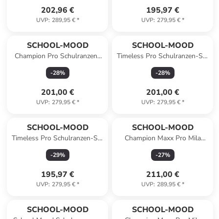
202,96 €
195,97 €
UVP
:
289,95 €
*
UVP
:
279,95 €
*
SCHOOL-MOOD
SCHOOL-MOOD
Champion Pro Schulranzen-
Timeless Pro Schulranzen-Set
Set 7-teilig in Meerjungfrau
7-teilig in Häschen
-
28
%
-
28
%
201,00 €
201,00 €
UVP
:
279,95 €
*
UVP
:
279,95 €
*
SCHOOL-MOOD
SCHOOL-MOOD
Timeless Pro Schulranzen-Set
Champion Maxx Pro Mila
7-teilig in Dinosaurier
Schulranzen-Set 7-teilig in
-
29
%
-
27
%
Weltall
195,97 €
211,00 €
UVP
:
279,95 €
*
UVP
:
289,95 €
*
SCHOOL-MOOD
SCHOOL-MOOD