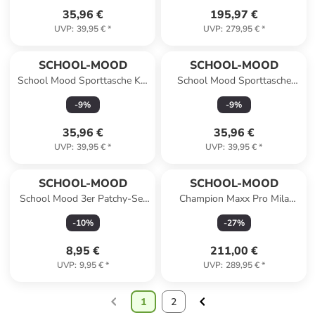
35,96 €
195,97 €
UVP
:
39,95 €
*
UVP
:
279,95 €
*
SCHOOL-MOOD
SCHOOL-MOOD
School Mood Sporttasche Kai
School Mood Sporttasche
(Ninja)
Klara (Häschen)
-
9
%
-
9
%
35,96 €
35,96 €
UVP
:
39,95 €
*
UVP
:
39,95 €
*
SCHOOL-MOOD
SCHOOL-MOOD
School Mood 3er Patchy-Set
Champion Maxx Pro Mila
Zauberei
Schulranzen-Set 7-teilig in
-
10
%
-
27
%
Rennwagen
8,95 €
211,00 €
UVP
:
9,95 €
*
UVP
:
289,95 €
*
1
2