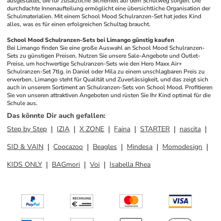
ausgestattet, die für zusätzliche Sicherheit auf dem Schulweg sorgen. Die 
durchdachte Innenaufteilung ermöglicht eine übersichtliche Organisation der 
Schulmaterialien. Mit einem School Mood Schulranzen-Set hat jedes Kind 
alles, was es für einen erfolgreichen Schultag braucht.
School Mood Schulranzen-Sets bei Limango günstig kaufen
Bei Limango finden Sie eine große Auswahl an School Mood Schulranzen-
Sets zu günstigen Preisen. Nutzen Sie unsere Sale-Angebote und Outlet-
Preise, um hochwertige Schulranzen-Sets wie den Hero Maxx Air+ 
Schulranzen-Set 7tlg. in Daniel oder Mila zu einem unschlagbaren Preis zu 
erwerben. Limango steht für Qualität und Zuverlässigkeit, und das zeigt sich 
auch in unserem Sortiment an Schulranzen-Sets von School Mood. Profitieren 
Sie von unseren attraktiven Angeboten und rüsten Sie Ihr Kind optimal für die 
Schule aus.
Das könnte Dir auch gefallen
:
Step by Step
IZIA
X ZONE
Faina
STARTER
nascita
SID & VAIN
Coocazoo
Beagles
Mindesa
Momodesign
KIDS ONLY
BAGmori
Voi
Isabella Rhea