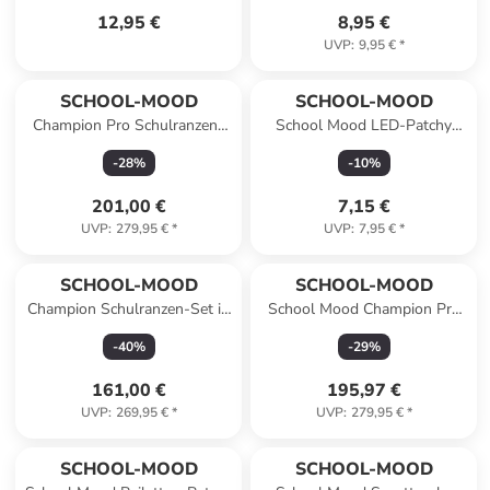
12,95 €
8,95 €
UVP
:
9,95 €
*
SCHOOL-MOOD
SCHOOL-MOOD
Champion Pro Schulranzen-
School Mood LED-Patchy
Set 7-teilig in Fußball
Diadem
-
28
%
-
10
%
201,00 €
7,15 €
UVP
:
279,95 €
*
UVP
:
7,95 €
*
SCHOOL-MOOD
SCHOOL-MOOD
Champion Schulranzen-Set in
School Mood Champion Pro
Mila
Lilly (Meerjungfrau), 7-tlg.
-
40
%
-
29
%
Schulranzenset
161,00 €
195,97 €
UVP
:
269,95 €
*
UVP
:
279,95 €
*
SCHOOL-MOOD
SCHOOL-MOOD