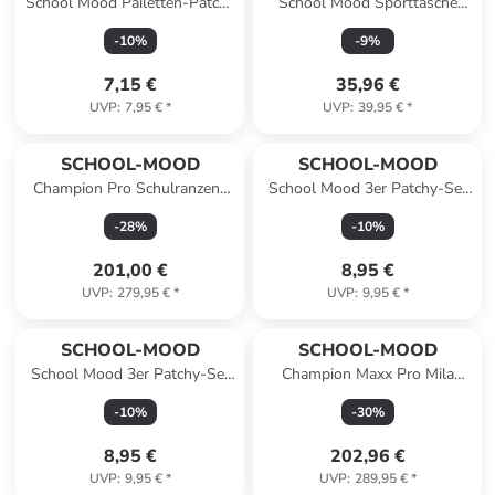
School Mood Pailetten-Patchy
School Mood Sporttasche
Pirat
Mila (Pferd)
-
10
%
-
9
%
7,15 €
35,96 €
UVP
:
7,95 €
*
UVP
:
39,95 €
*
SCHOOL-MOOD
SCHOOL-MOOD
Champion Pro Schulranzen-
School Mood 3er Patchy-Set
Set 7-teilig in Weltall
Luisa (Einhorn)
-
28
%
-
10
%
201,00 €
8,95 €
UVP
:
279,95 €
*
UVP
:
9,95 €
*
SCHOOL-MOOD
SCHOOL-MOOD
School Mood 3er Patchy-Set
Champion Maxx Pro Mila
Elias (Rennwagen)
Schulranzen-Set 7-teilig in
-
10
%
-
30
%
Pferd
8,95 €
202,96 €
UVP
:
9,95 €
*
UVP
:
289,95 €
*