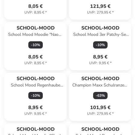
8,05 €
121,95 €
UVP
:
8,95 €
*
UVP
:
279,95 €
*
SCHOOL-MOOD
SCHOOL-MOOD
School Mood Moodie "Naomi
School Mood 3er Patchy-Set
Neugier", Plüschanhänger
Mila (Pferd)
-
10
%
-
10
%
8,05 €
8,95 €
UVP
:
8,95 €
*
UVP
:
9,95 €
*
SCHOOL-MOOD
SCHOOL-MOOD
School Mood Regenhaube
Champion Maxx Schulranzen-
neonpink
Set in Mila
-
10
%
-
63
%
8,95 €
101,95 €
UVP
:
9,95 €
*
UVP
:
279,95 €
*
SCHOOL-MOOD
SCHOOL-MOOD