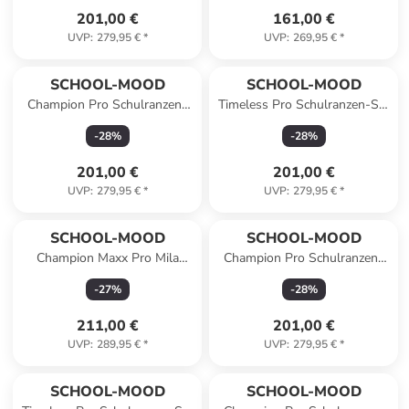
201,00 €
161,00 €
UVP
:
279,95 €
*
UVP
:
269,95 €
*
SCHOOL-MOOD
SCHOOL-MOOD
Champion Pro Schulranzen-
Timeless Pro Schulranzen-Set
Set 7-teilig in Wolf
7-teilig in Kätzchen
-
28
%
-
28
%
201,00 €
201,00 €
UVP
:
279,95 €
*
UVP
:
279,95 €
*
SCHOOL-MOOD
SCHOOL-MOOD
Champion Maxx Pro Mila
Champion Pro Schulranzen-
Schulranzen-Set 7-teilig in
Set 7-teilig in Ninja
-
27
%
-
28
%
Hund
211,00 €
201,00 €
UVP
:
289,95 €
*
UVP
:
279,95 €
*
SCHOOL-MOOD
SCHOOL-MOOD