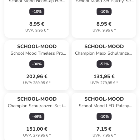
School Mood NeonCap Hero
School Mood 3er Patchy-Set
Air+ (2021) grün
Moritz (Weltall)
-
10
%
-
10
%
8,95 €
8,95 €
UVP
:
9,95 €
*
UVP
:
9,95 €
*
SCHOOL-MOOD
SCHOOL-MOOD
School Mood Timeless Pro
Champion Maxx Schulranzen-
Axolotl (Ocean Collection), 6-
Set 6-Teilig Modell 2026 in
-
30
%
-
52
%
tlg. Schulranzenset
Lilly
202,96 €
131,95 €
UVP
:
289,95 €
*
UVP
:
279,95 €
*
SCHOOL-MOOD
SCHOOL-MOOD
Champion Schulranzen-Set in
School Mood LED-Patchy
Leopard
Einhorn
-
46
%
-
10
%
151,00 €
7,15 €
UVP
:
279,95 €
*
UVP
:
7,95 €
*