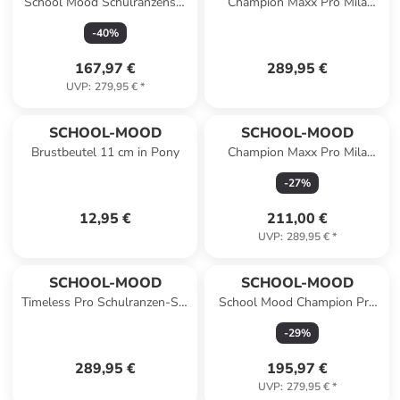
School Mood Schulranzenset
Champion Maxx Pro Mila
Champion Aqua (Nordic
Schulranzen-Set 7-teilig in
-
40
%
Collection)
Meerjungfrau
167,97 €
289,95 €
UVP
:
279,95 €
*
SCHOOL-MOOD
SCHOOL-MOOD
Brustbeutel 11 cm in Pony
Champion Maxx Pro Mila
Schulranzen-Set 7-teilig in
-
27
%
Häschen
12,95 €
211,00 €
UVP
:
289,95 €
*
SCHOOL-MOOD
SCHOOL-MOOD
Timeless Pro Schulranzen-Set
School Mood Champion Pro
7-teilig in Happy Colours
Felix (Wolf), 7-tlg.
-
29
%
Collection
Schulranzenset
289,95 €
195,97 €
UVP
:
279,95 €
*