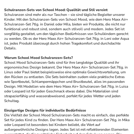
Schulranzen-Sets von School Mood: Qualität und Stil vereint
Schulranzen sind mehr als nur Taschen – sie sind tägliche Begleiter unserer 
Kinder. Mit den Schulranzen-Sets von School Mood, wie dem Hero Maxx Air+ 
Schulranzen-Set 7tlg. in Daniel oder Mila, bieten wir Produkte, die nicht nur 
funktional und robust sind, sondern auch stilvoll und modern. Jedes Set ist 
sorgfältig gestaltet, um den täglichen Bedürfnissen von Schulkindern gerecht 
zu werden. Ob es der Hero Maxx Air+ Schulranzen-Set 7tlg. in Leni oder Aqua 
ist, jedes Produkt überzeugt durch hohen Tragekomfort und durchdachte 
Details.
Warum School Mood Schulranzen-Sets?
School Mood Schulranzen-Sets sind für ihre langlebige Qualität und ihr 
ergonomisches Design bekannt. Der Hero Maxx Air+ Schulranzen-Set 7tlg. in 
Linus oder Paul bietet beispielsweise eine optimale Gewichtsverteilung, um 
den Rücken zu entlasten. Die Sets beinhalten zudem viele praktische Extras 
wie Sportbeutel, Schlampermäppchen und Brustbeutel, alles im passenden 
Design. Mit Modellen wie dem Hero Maxx Air+ Schulranzen-Set 7tlg. in Luisa 
oder Leopard ist für jeden Geschmack etwas dabei. Die Materialien sind 
strapazierfähig und wasserabweisend, perfekt für jedes Wetter und jeden 
Schultag.
Einzigartige Designs für individuelle Bedürfnisse
Die Vielfalt der School Mood Schulranzen-Sets macht es einfach, das perfekte 
Set für jedes Kind zu finden. Der Hero Maxx Air+ Schulranzen-Set 7tlg. in Mika 
oder Leopard ist besonders bei Kindern beliebt, die Wert auf 
außergewöhnliche Designs legen. Jedes Set ist mit reflektierenden Elementen 