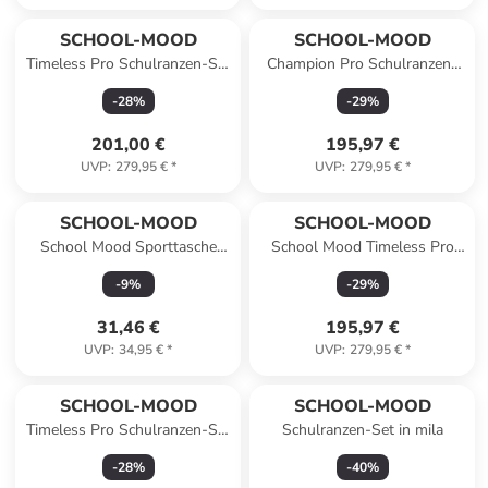
SCHOOL-MOOD
SCHOOL-MOOD
Timeless Pro Schulranzen-Set
Champion Pro Schulranzen-
7-teilig in Meerjungfrau
Set 7-teilig in Dinosaurier
-
28
%
-
29
%
201,00 €
195,97 €
UVP
:
279,95 €
*
UVP
:
279,95 €
*
SCHOOL-MOOD
SCHOOL-MOOD
School Mood Sporttasche
School Mood Timeless Pro
Kitty Pink
Ella (Pony), 7-tlg.
-
9
%
-
29
%
Schulranzenset
31,46 €
195,97 €
UVP
:
34,95 €
*
UVP
:
279,95 €
*
SCHOOL-MOOD
SCHOOL-MOOD
Timeless Pro Schulranzen-Set
Schulranzen-Set in mila
7-teilig in Pony
-
28
%
-
40
%