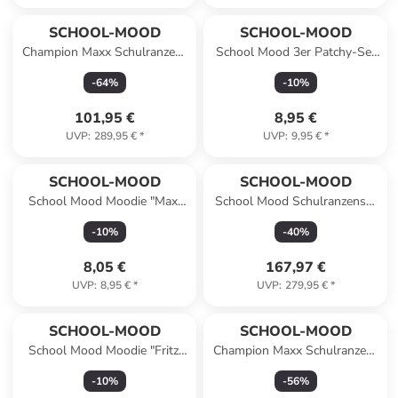
SCHOOL-MOOD
SCHOOL-MOOD
Champion Maxx Schulranzen-
School Mood 3er Patchy-Set
Set in Leopard
Einschulung
-
64
%
-
10
%
101,95 €
8,95 €
UVP
:
289,95 €
*
UVP
:
9,95 €
*
SCHOOL-MOOD
SCHOOL-MOOD
School Mood Moodie "Maxi
School Mood Schulranzenset
Mut", Plüschanhänger
Timeless Calamary (Ocean
-
10
%
-
40
%
Collection, Got Bag)
8,05 €
167,97 €
UVP
:
8,95 €
*
UVP
:
279,95 €
*
SCHOOL-MOOD
SCHOOL-MOOD
School Mood Moodie "Fritzi
Champion Maxx Schulranzen-
Fröhlich", Plüschanhänger
Set 6-Teilig Modell 2026 in
-
10
%
-
56
%
Ella