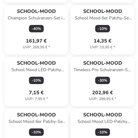
SCHOOL-MOOD
SCHOOL-MOOD
Champion Schulranzen-Set in
School Mood 6er Patchy-Set
Linus
Ninja
-
40
%
-
10
%
161,97 €
14,35 €
UVP
:
269,95 €
*
UVP
:
15,95 €
*
SCHOOL-MOOD
SCHOOL-MOOD
School Mood LED-Patchy
Timeless Pro Schulranzen-Set
Raumschiff
7-teilig in Ocean Collection 1
-
10
%
-
30
%
7,15 €
202,96 €
UVP
:
7,95 €
*
UVP
:
289,95 €
*
SCHOOL-MOOD
SCHOOL-MOOD
School Mood 6er Patchy-Set
School Mood LED-Patchy
Feuerwehr -001
Love
-
10
%
-
10
%