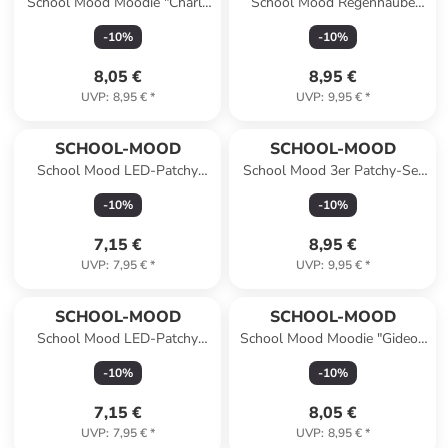
School Mood Moodie "Charly
School Mood Regenhaube
Clever", Plüschanhänger
neongrün
-
10
%
-
10
%
8,05 €
8,95 €
UVP
:
8,95 €
*
UVP
:
9,95 €
*
SCHOOL-MOOD
SCHOOL-MOOD
School Mood LED-Patchy
School Mood 3er Patchy-Set
Feuerwehr
Aqua
-
10
%
-
10
%
7,15 €
8,95 €
UVP
:
7,95 €
*
UVP
:
9,95 €
*
SCHOOL-MOOD
SCHOOL-MOOD
School Mood LED-Patchy
School Mood Moodie "Gideon
Herz
Glück", Plüschanhänger
-
10
%
-
10
%
7,15 €
8,05 €
UVP
:
7,95 €
*
UVP
:
8,95 €
*