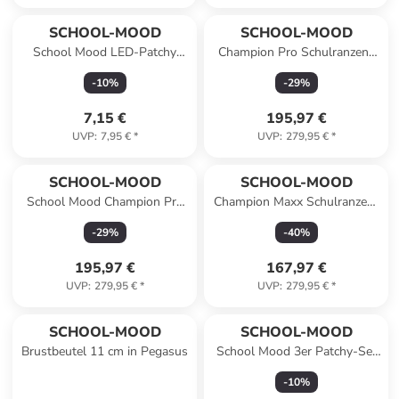
SCHOOL-MOOD
SCHOOL-MOOD
School Mood LED-Patchy
Champion Pro Schulranzen-
Rennwagen
Set 7-teilig in Kätzchen
-
10
%
-
29
%
7,15 €
195,97 €
UVP
:
7,95 €
*
UVP
:
279,95 €
*
SCHOOL-MOOD
SCHOOL-MOOD
School Mood Champion Pro
Champion Maxx Schulranzen-
Moritz (Weltall), 7-tlg.
Set in Luisa
-
29
%
-
40
%
Schulranzenset
195,97 €
167,97 €
UVP
:
279,95 €
*
UVP
:
279,95 €
*
SCHOOL-MOOD
SCHOOL-MOOD
Brustbeutel 11 cm in Pegasus
School Mood 3er Patchy-Set
Polizei
-
10
%