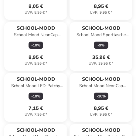
8,05 €
8,95 €
UVP
:
8,95 €
*
UVP
:
9,95 €
*
SCHOOL-MOOD
SCHOOL-MOOD
School Mood NeonCap
School Mood Sporttasche
Timeless (ab 2022) pink
Moritz (Weltall)
-
10
%
-
9
%
8,95 €
35,96 €
UVP
:
9,95 €
*
UVP
:
39,95 €
*
SCHOOL-MOOD
SCHOOL-MOOD
School Mood LED-Patchy
School Mood NeonCap
Muschel
Champion / Champion Maxx /
-
10
%
-
10
%
Hero Maxx gelb
7,15 €
8,95 €
UVP
:
7,95 €
*
UVP
:
9,95 €
*
SCHOOL-MOOD
SCHOOL-MOOD