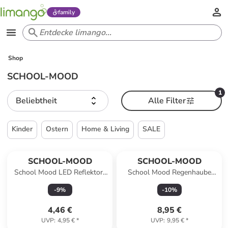
family
Shop
SCHOOL-MOOD
1
Beliebtheit
Alle Filter
Kinder
Ostern
Home & Living
SALE
SCHOOL-MOOD
SCHOOL-MOOD
School Mood LED Reflektor-
School Mood Regenhaube
Anhänger
neongelb
-
9
%
-
10
%
4,46 €
8,95 €
UVP
:
4,95 €
*
UVP
:
9,95 €
*