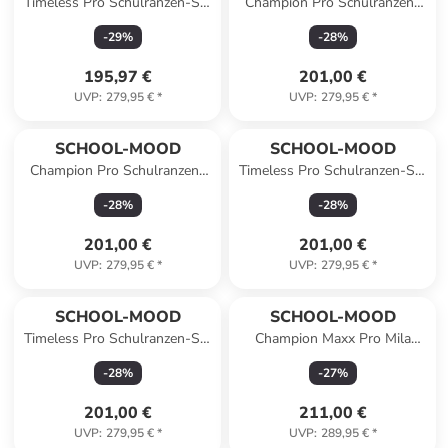
Timeless Pro Schulranzen-Set
Champion Pro Schulranzen-
7-teilig in Hund
Set 7-teilig in Raubkatze
-
29
%
-
28
%
195,97 €
201,00 €
UVP
:
279,95 €
*
UVP
:
279,95 €
*
SCHOOL-MOOD
SCHOOL-MOOD
Champion Pro Schulranzen-
Timeless Pro Schulranzen-Set
Set 7-teilig in Drache
7-teilig in Wolf
-
28
%
-
28
%
201,00 €
201,00 €
UVP
:
279,95 €
*
UVP
:
279,95 €
*
SCHOOL-MOOD
SCHOOL-MOOD
Timeless Pro Schulranzen-Set
Champion Maxx Pro Mila
7-teilig in Pegasus
Schulranzen-Set 7-teilig in
-
28
%
-
27
%
Wolf
201,00 €
211,00 €
UVP
:
279,95 €
*
UVP
:
289,95 €
*