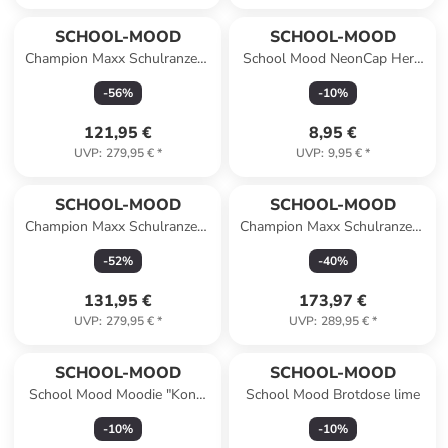
SCHOOL-MOOD
SCHOOL-MOOD
Champion Maxx Schulranzen-
School Mood NeonCap Hero
Set 6-Teilig Modell 2026 in
Air+ (2021) gelb
-
56
%
-
10
%
Finn
121,95 €
8,95 €
UVP
:
279,95 €
*
UVP
:
9,95 €
*
SCHOOL-MOOD
SCHOOL-MOOD
Champion Maxx Schulranzen-
Champion Maxx Schulranzen-
Set 6-Teilig Modell 2026 in
Set in Aqua
-
52
%
-
40
%
Lina
131,95 €
173,97 €
UVP
:
279,95 €
*
UVP
:
289,95 €
*
SCHOOL-MOOD
SCHOOL-MOOD
School Mood Moodie "Konni
School Mood Brotdose lime
Konzentration",
-
10
%
-
10
%
Plüschanhänger