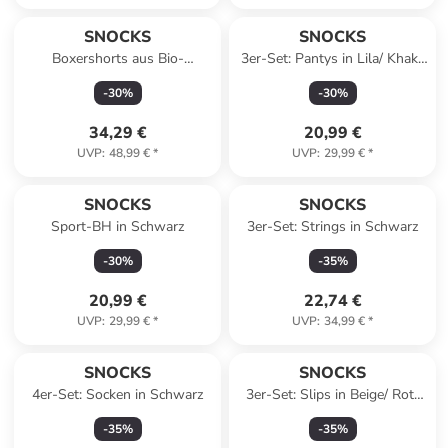
SNOCKS
SNOCKS
Boxershorts aus Bio-
3er-Set: Pantys in Lila/ Khaki/
Baumwolle 6 Stück in Mix
Schwarz
-
30
%
-
30
%
(Rot/Olive/Blau)
34,29 €
20,99 €
UVP
:
48,99 €
*
UVP
:
29,99 €
*
SNOCKS
SNOCKS
Sport-BH in Schwarz
3er-Set: Strings in Schwarz
-
30
%
-
35
%
20,99 €
22,74 €
UVP
:
29,99 €
*
UVP
:
34,99 €
*
SNOCKS
SNOCKS
4er-Set: Socken in Schwarz
3er-Set: Slips in Beige/ Rot/
Schwarz
-
35
%
-
35
%