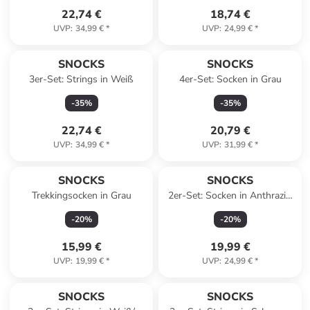
22,74 €
18,74 €
UVP
:
34,99 €
*
UVP
:
24,99 €
*
SNOCKS
SNOCKS
3er-Set: Strings in Weiß
4er-Set: Socken in Grau
-
35
%
-
35
%
22,74 €
20,79 €
UVP
:
34,99 €
*
UVP
:
31,99 €
*
SNOCKS
SNOCKS
Trekkingsocken in Grau
2er-Set: Socken in Anthrazit/
Schwarz
-
20
%
-
20
%
15,99 €
19,99 €
UVP
:
19,99 €
*
UVP
:
24,99 €
*
SNOCKS
SNOCKS