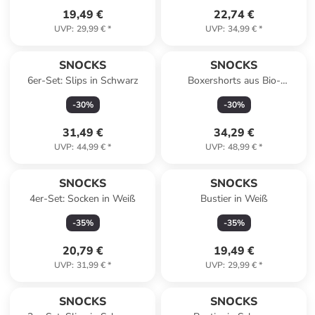
19,49 €
22,74 €
UVP
:
29,99 €
*
UVP
:
34,99 €
*
SNOCKS
SNOCKS
6er-Set: Slips in Schwarz
Boxershorts aus Bio-
Baumwolle 6 Stück in Blau
-
30
%
-
30
%
31,49 €
34,29 €
UVP
:
44,99 €
*
UVP
:
48,99 €
*
SNOCKS
SNOCKS
4er-Set: Socken in Weiß
Bustier in Weiß
-
35
%
-
35
%
20,79 €
19,49 €
UVP
:
31,99 €
*
UVP
:
29,99 €
*
SNOCKS
SNOCKS