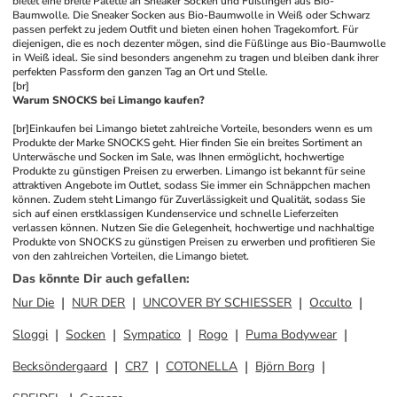
bietet eine breite Palette an Sneaker Socken und Füßlingen aus Bio-
Baumwolle. Die Sneaker Socken aus Bio-Baumwolle in Weiß oder Schwarz 
passen perfekt zu jedem Outfit und bieten einen hohen Tragekomfort. Für 
diejenigen, die es noch dezenter mögen, sind die Füßlinge aus Bio-Baumwolle 
in Weiß ideal. Sie sind besonders angenehm zu tragen und bleiben dank ihrer 
perfekten Passform den ganzen Tag an Ort und Stelle.
[br]
Warum SNOCKS bei Limango kaufen?
[br]
Einkaufen bei Limango bietet zahlreiche Vorteile, besonders wenn es um 
Produkte der Marke SNOCKS geht. Hier finden Sie ein breites Sortiment an 
Unterwäsche und Socken im Sale, was Ihnen ermöglicht, hochwertige 
Produkte zu günstigen Preisen zu erwerben. Limango ist bekannt für seine 
attraktiven Angebote im Outlet, sodass Sie immer ein Schnäppchen machen 
können. Zudem steht Limango für Zuverlässigkeit und Qualität, sodass Sie 
sich auf einen erstklassigen Kundenservice und schnelle Lieferzeiten 
verlassen können. Nutzen Sie die Gelegenheit, hochwertige und nachhaltige 
Produkte von SNOCKS zu günstigen Preisen zu erwerben und profitieren Sie 
von den zahlreichen Vorteilen, die Limango bietet.
Das könnte Dir auch gefallen
:
Nur Die
NUR DER
UNCOVER BY SCHIESSER
Occulto
Sloggi
Socken
Sympatico
Rogo
Puma Bodywear
Becksöndergaard
CR7
COTONELLA
Björn Borg