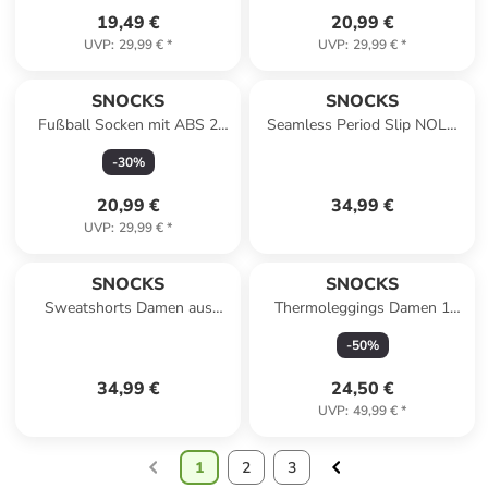
19,49 €
20,99 €
UVP
:
29,99 €
*
UVP
:
29,99 €
*
SNOCKS
SNOCKS
Fußball Socken mit ABS 2
Seamless Period Slip NOLA
Paar in Weiß
heavy flow - SNOCKS 1
-
30
%
Stück in Karamell
20,99 €
34,99 €
UVP
:
29,99 €
*
SNOCKS
SNOCKS
Sweatshorts Damen aus
Thermoleggings Damen 1
100% Bio-Baumwolle 1 Stück
Stück in Grau
-
50
%
in Hellgrau
34,99 €
24,50 €
UVP
:
49,99 €
*
1
2
3