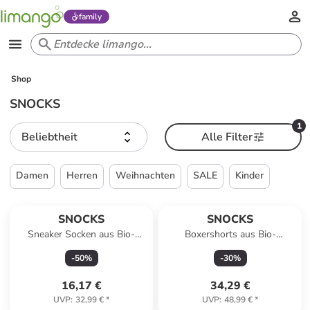
family
Shop
SNOCKS
1
Beliebtheit
Alle Filter
Damen
Herren
Weihnachten
SALE
Kinder
SNOCKS
SNOCKS
Sneaker Socken aus Bio-
Boxershorts aus Bio-
Baumwolle 6 Paar in Weiß
Baumwolle 6 Stück in
-
50
%
-
30
%
Schwarz
16,17 €
34,29 €
UVP
:
32,99 €
*
UVP
:
48,99 €
*