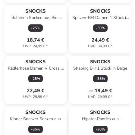
SNOCKS
SNOCKS
Ballerina Socken aus Bio-
Spitzen-BH Damen 1 Stück in
Baumwolle 6 Paar in Mix
Mauve
-
25
%
-
30
%
(Schwarz/Weiß/Beige)
18,74 €
24,49 €
UVP
:
24,99 €
*
UVP
:
34,99 €
*
SNOCKS
SNOCKS
Radlerhose Damen V Cross 1
Shaping BH 1 Stück in Beige
Stück in Schwarz
-
25
%
-
35
%
22,49 €
19,49 €
ab
:
UVP
:
29,99 €
*
UVP
:
29,99 €
*
SNOCKS
SNOCKS
Kinder Sneaker Socken aus
Hipster Panties aus
Bio-Baumwolle 6 Paar in
Mikrofaser 3 Stück in Schwarz
-
35
%
-
30
%
Weiß