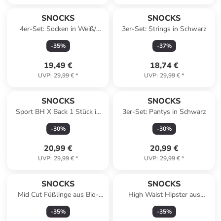
SNOCKS
SNOCKS
4er-Set: Socken in Weiß/
3er-Set: Strings in Schwarz
Schwarz
-
35
%
-
37
%
19,49 €
18,74 €
UVP
:
29,99 €
*
UVP
:
29,99 €
*
SNOCKS
SNOCKS
Sport BH X Back 1 Stück in
3er-Set: Pantys in Schwarz
Schwarz
-
30
%
-
30
%
20,99 €
20,99 €
UVP
:
29,99 €
*
UVP
:
29,99 €
*
SNOCKS
SNOCKS
Mid Cut Füßlinge aus Bio-
High Waist Hipster aus
Baumwolle 6 Paar in Weiß
Mikrofaser 3 Stück in Schwarz
-
35
%
-
35
%