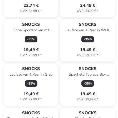
22,74 €
24,49 €
UVP
:
34,99 €
*
UVP
:
34,99 €
*
SNOCKS
SNOCKS
Hohe Sportsocken mit
Laufsocken 4 Paar in Weiß
Streifen aus Bio-Baumwolle 4
-
35
%
-
35
%
Paar in Weiß
19,49 €
19,49 €
UVP
:
29,99 €
*
UVP
:
29,99 €
*
SNOCKS
SNOCKS
Laufsocken 4 Paar in Grau
Spaghetti Top aus Bio-
Baumwolle 2 Stück in
-
35
%
-
35
%
Schwarz
19,49 €
19,49 €
UVP
:
29,99 €
*
UVP
:
29,99 €
*
SNOCKS
SNOCKS