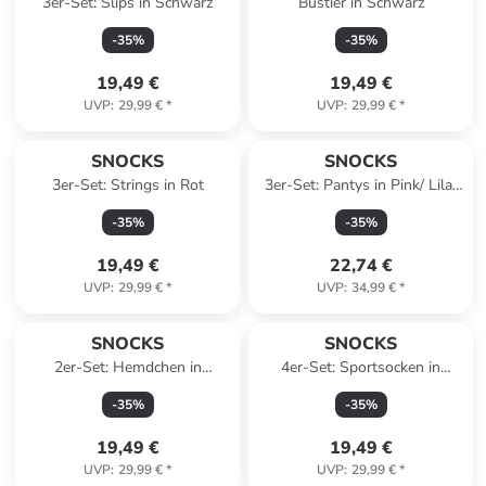
3er-Set: Slips in Schwarz
Bustier in Schwarz
-
35
%
-
35
%
19,49 €
19,49 €
UVP
:
29,99 €
*
UVP
:
29,99 €
*
SNOCKS
SNOCKS
3er-Set: Strings in Rot
3er-Set: Pantys in Pink/ Lila/
Schwarz
-
35
%
-
35
%
19,49 €
22,74 €
UVP
:
29,99 €
*
UVP
:
34,99 €
*
SNOCKS
SNOCKS
2er-Set: Hemdchen in
4er-Set: Sportsocken in
Schwarz/ Weiß
Schwarz/ Weiß
-
35
%
-
35
%
19,49 €
19,49 €
UVP
:
29,99 €
*
UVP
:
29,99 €
*