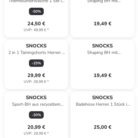
Thermounterwäsche 1 Set in
Shaping BH mit
Dunkelblau
Spaghettiträgern 1 Stück in
-
50
%
Schwarz
24,50 €
19,49 €
UVP
:
49,99 €
*
SNOCKS
SNOCKS
2 in 1 Tainingshorts Herren 1
Shaping BH mit
Stück in Schwarz
Spaghettiträgern 1 Stück in
-
25
%
Beige
29,99 €
19,49 €
UVP
:
39,99 €
*
SNOCKS
SNOCKS
Sport-BH aus recyceltem
Badehose Herren 1 Stück in
Polyester 1 Stück in
Azure
-
30
%
Dunkelgrau
20,99 €
25,00 €
UVP
:
29,99 €
*