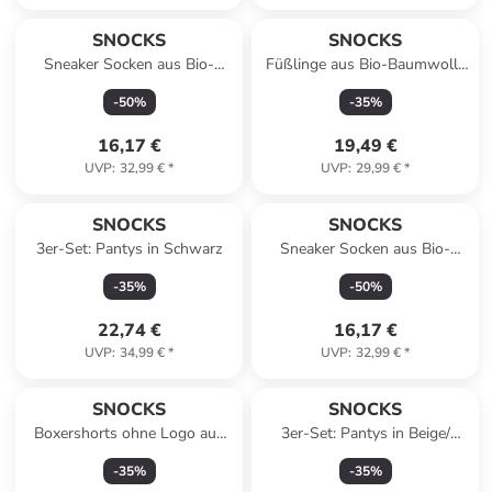
SNOCKS
SNOCKS
Sneaker Socken aus Bio-
Füßlinge aus Bio-Baumwolle
Baumwolle 6 Paar in Mix
6 Paar in Weiß
-
50
%
-
35
%
(Schwarz/Weiß/Grau)
16,17 €
19,49 €
UVP
:
32,99 €
*
UVP
:
29,99 €
*
SNOCKS
SNOCKS
3er-Set: Pantys in Schwarz
Sneaker Socken aus Bio-
Baumwolle 6 Paar in Schwarz
-
35
%
-
50
%
22,74 €
16,17 €
UVP
:
34,99 €
*
UVP
:
32,99 €
*
SNOCKS
SNOCKS
Boxershorts ohne Logo aus
3er-Set: Pantys in Beige/
Bio-Baumwolle 6 Stück in
Grau/ Schwarz
-
35
%
-
35
%
Schwarz