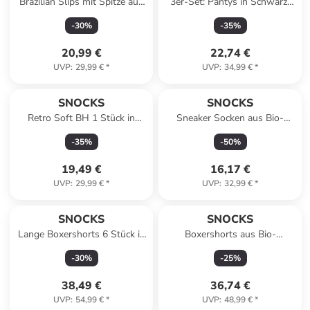
Brazilian Slips mit Spitze aus
3er-Set: Pantys in Schwarz/
Bio-Baumwolle 3 Stück in
Weiß/ Grau
-
30
%
-
35
%
Schwarz
20,99 €
22,74 €
UVP
:
29,99 €
*
UVP
:
34,99 €
*
SNOCKS
SNOCKS
Retro Soft BH 1 Stück in
Sneaker Socken aus Bio-
Schwarz
Baumwolle 6 Paar in Grau
-
35
%
-
50
%
19,49 €
16,17 €
UVP
:
29,99 €
*
UVP
:
32,99 €
*
SNOCKS
SNOCKS
Lange Boxershorts 6 Stück in
Boxershorts aus Bio-
Schwarz
Baumwolle 6 Stück in Blaue
-
30
%
-
25
%
Streifen
38,49 €
36,74 €
UVP
:
54,99 €
*
UVP
:
48,99 €
*