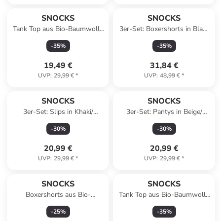
SNOCKS
SNOCKS
Tank Top aus Bio-Baumwolle
3er-Set: Boxershorts in Blau/
2 Stück in Schwarz
Rot
-
35
%
-
35
%
19,49 €
31,84 €
UVP
:
29,99 €
*
UVP
:
48,99 €
*
SNOCKS
SNOCKS
3er-Set: Slips in Khaki/
3er-Set: Pantys in Beige/
Schwarz/ Beige
Schwarz/ Pink
-
30
%
-
30
%
20,99 €
20,99 €
UVP
:
29,99 €
*
UVP
:
29,99 €
*
SNOCKS
SNOCKS
Boxershorts aus Bio-
Tank Top aus Bio-Baumwolle
Baumwolle 6 Stück in
2 Stück in Schwarz-Weiß
-
25
%
-
35
%
Schwarze Streifen