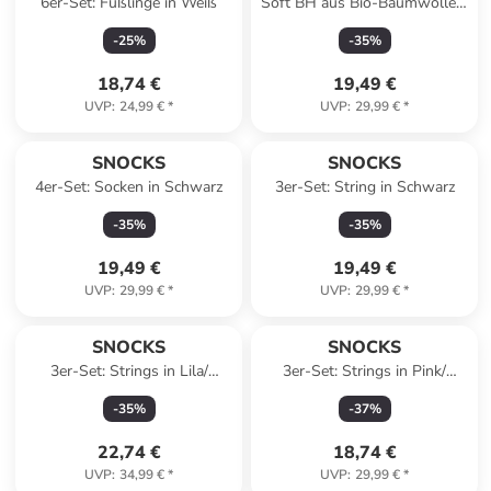
6er-Set: Füßlinge in Weiß
Soft BH aus Bio-Baumwolle 1
Stück in Mauve
-
25
%
-
35
%
18,74 €
19,49 €
UVP
:
24,99 €
*
UVP
:
29,99 €
*
SNOCKS
SNOCKS
4er-Set: Socken in Schwarz
3er-Set: String in Schwarz
-
35
%
-
35
%
19,49 €
19,49 €
UVP
:
29,99 €
*
UVP
:
29,99 €
*
SNOCKS
SNOCKS
3er-Set: Strings in Lila/
3er-Set: Strings in Pink/
Schwarz/ Pink
Beige/ Schwarz
-
35
%
-
37
%
22,74 €
18,74 €
UVP
:
34,99 €
*
UVP
:
29,99 €
*