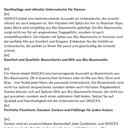
Nachhaltige und stilvolle Unterwäsche für Damen
[br]
SNOCKS bietet eine beeindruckende Auswahl an Unterwäsche, die sowohl 
stilvoll als auch bequem ist. Von Hipstern mit Spitze bis hin zu Brazilian Slips, 
jedes Stück wird sorgfältig aus Bio-Baumwolle gefertigt. Die Bio-Baumwolle 
sorgt nicht nur für ein angenehmes Tragegefühl, sondern ist auch 
umweltfreundlich. Die Hipster mit Spitze aus Bio-Baumwolle in Schwarz sind 
der perfekte Mix aus Komfort und Eleganz. Entdecken Sie die Vielfalt an 
Unterwäsche, die perfekt zu Ihrem Stil passt und gleichzeitig die Umwelt 
schont.
[br]
Komfort und Qualität: Boxershorts und BHs aus Bio-Baumwolle
[br]
Für Herren bietet SNOCKS eine hervorragende Auswahl an Boxershorts aus 
Bio-Baumwolle. Ob in klassischem Schwarz oder im Mix aus Rot, Olive und 
Blau – hier findet jeder Mann die passende Unterwäsche. Die Boxershorts sind 
nicht nur optisch ansprechend, sondern bieten auch höchsten Tragekomfort. 
Damen können sich auf Spitzen-BHs aus Bio-Baumwolle freuen, die nicht nur 
gut aussehen, sondern auch einen optimalen Halt bieten. Setzen Sie auf 
Qualität und Nachhaltigkeit mit der Unterwäsche von SNOCKS.
[br]
Perfekte Passform: Sneaker Socken und Füßlinge für jeden Anlass
[br]
Socken sind ein unverzichtbarer Bestandteil jeder Garderobe, und SNOCKS 