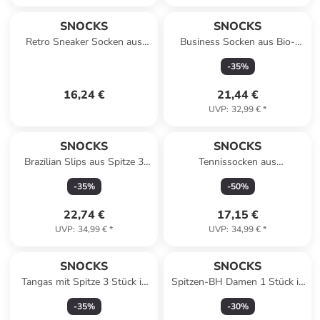
SNOCKS
SNOCKS
Retro Sneaker Socken aus
Business Socken aus Bio-
Bio-Baumwolle 4 Paar in Mix
Baumwolle 4 Paar in Schwarz
-
35
%
(Schwarz/Weiß)
16,24 €
21,44 €
UVP
:
32,99 €
*
SNOCKS
SNOCKS
Brazilian Slips aus Spitze 3
Tennissocken aus
Stück in Schwarz
Pflanzenfasern 4 Paar in Weiß
-
35
%
-
50
%
22,74 €
17,15 €
UVP
:
34,99 €
*
UVP
:
34,99 €
*
SNOCKS
SNOCKS
Tangas mit Spitze 3 Stück in
Spitzen-BH Damen 1 Stück in
Mix (Mauve/Weinrot/Schwarz)
Weinrot
-
35
%
-
30
%