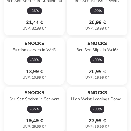
4er-Set: Socken in Dunkelblau
3er-Set: Pantys in Weiß/
Schwarz/ Grau
-
35
%
-
30
%
21,44 €
20,99 €
UVP
:
32,99 €
*
UVP
:
29,99 €
*
SNOCKS
SNOCKS
Fuktionssocken in Weiß
3er-Set: Slips in Weiß/
Schwarz/ Grau
-
30
%
-
30
%
13,99 €
20,99 €
UVP
:
19,99 €
*
UVP
:
29,99 €
*
SNOCKS
SNOCKS
6er-Set: Socken in Schwarz
High Waist Leggings Damen
V Cross 1 Stück in Schwarz
-
35
%
-
30
%
19,49 €
27,99 €
UVP
:
29,99 €
*
UVP
:
39,99 €
*