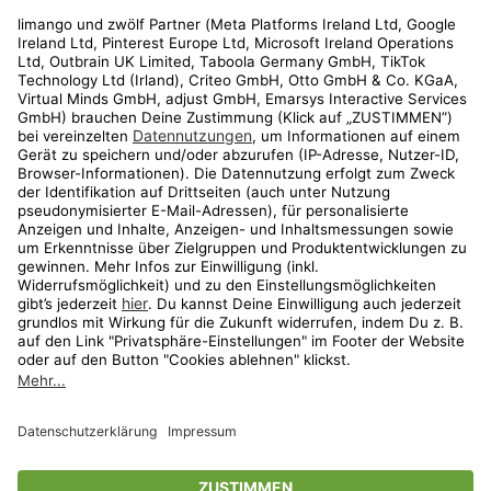
Rechtliches
Kundenservice
Shop
Aktionen
Travel
limango.nl
limango.pl