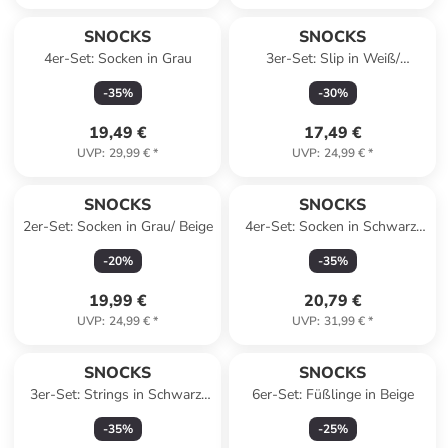
SNOCKS
SNOCKS
4er-Set: Socken in Grau
3er-Set: Slip in Weiß/
Schwarz/ Grau
-
35
%
-
30
%
19,49 €
17,49 €
UVP
:
29,99 €
*
UVP
:
24,99 €
*
SNOCKS
SNOCKS
2er-Set: Socken in Grau/ Beige
4er-Set: Socken in Schwarz/
Weiß
-
20
%
-
35
%
19,99 €
20,79 €
UVP
:
24,99 €
*
UVP
:
31,99 €
*
SNOCKS
SNOCKS
3er-Set: Strings in Schwarz/
6er-Set: Füßlinge in Beige
Khaki/ Beige
-
35
%
-
25
%