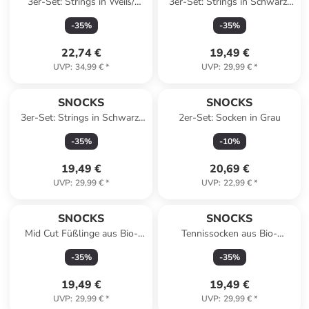
3er-Set: Strings in Weiß/
3er-Set: Strings in Schwarz/
Schwarz/ Grau
Weiß/ Grau
-
35
%
-
35
%
22,74 €
19,49 €
UVP
:
34,99 €
*
UVP
:
29,99 €
*
SNOCKS
SNOCKS
3er-Set: Strings in Schwarz/
2er-Set: Socken in Grau
Rosa/ Beige
-
35
%
-
10
%
19,49 €
20,69 €
UVP
:
29,99 €
*
UVP
:
22,99 €
*
SNOCKS
SNOCKS
Mid Cut Füßlinge aus Bio-
Tennissocken aus Bio-
Baumwolle 6 Paar in Schwarz
Baumwolle 2 Paar in Mix
-
35
%
-
35
%
(Love)
19,49 €
19,49 €
UVP
:
29,99 €
*
UVP
:
29,99 €
*