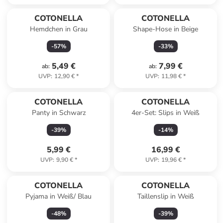
COTONELLA
COTONELLA
Hemdchen in Grau
Shape-Hose in Beige
-
57
%
-
33
%
5,49 €
7,99 €
ab
:
ab
:
UVP
:
12,90 €
*
UVP
:
11,98 €
*
COTONELLA
COTONELLA
Panty in Schwarz
4er-Set: Slips in Weiß
-
39
%
-
14
%
5,99 €
16,99 €
UVP
:
9,90 €
*
UVP
:
19,96 €
*
COTONELLA
COTONELLA
Pyjama in Weiß/ Blau
Taillenslip in Weiß
-
48
%
-
39
%