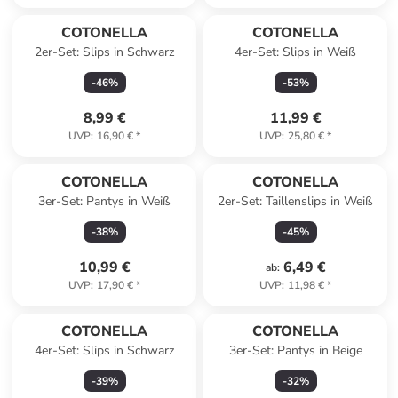
COTONELLA
COTONELLA
2er-Set: Slips in Schwarz
4er-Set: Slips in Weiß
-
46
%
-
53
%
8,99 €
11,99 €
UVP
:
16,90 €
*
UVP
:
25,80 €
*
COTONELLA
COTONELLA
3er-Set: Pantys in Weiß
2er-Set: Taillenslips in Weiß
-
38
%
-
45
%
10,99 €
6,49 €
ab
:
UVP
:
17,90 €
*
UVP
:
11,98 €
*
COTONELLA
COTONELLA
4er-Set: Slips in Schwarz
3er-Set: Pantys in Beige
-
39
%
-
32
%