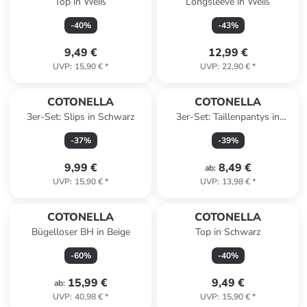
Top in Weiß
Longsleeve in Weiß
-
40
%
-
43
%
9,49 €
12,99 €
UVP
:
15,90 €
*
UVP
:
22,90 €
*
COTONELLA
COTONELLA
3er-Set: Slips in Schwarz
3er-Set: Taillenpantys in
Rosa/Weiß
-
37
%
-
39
%
9,99 €
8,49 €
ab
:
UVP
:
15,90 €
*
UVP
:
13,98 €
*
COTONELLA
COTONELLA
Bügelloser BH in Beige
Top in Schwarz
-
60
%
-
40
%
15,99 €
9,49 €
ab
:
UVP
:
40,98 €
*
UVP
:
15,90 €
*