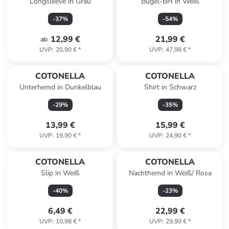
Longsleeve in Grau
Bügel-BH in Weiß
-
37
%
-
54
%
12,99 €
21,99 €
ab
:
UVP
:
20,90 €
*
UVP
:
47,98 €
*
COTONELLA
COTONELLA
Unterhemd in Dunkelblau
Shirt in Schwarz
-
29
%
-
35
%
13,99 €
15,99 €
UVP
:
19,90 €
*
UVP
:
24,90 €
*
COTONELLA
COTONELLA
Slip in Weiß
Nachthemd in Weiß/ Rosa
-
40
%
-
23
%
6,49 €
22,99 €
UVP
:
10,98 €
*
UVP
:
29,90 €
*