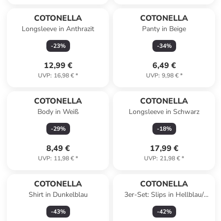
COTONELLA
COTONELLA
Longsleeve in Anthrazit
Panty in Beige
-
23
%
-
34
%
12,99 €
6,49 €
UVP
:
16,98 €
*
UVP
:
9,98 €
*
COTONELLA
COTONELLA
Body in Weiß
Longsleeve in Schwarz
-
29
%
-
18
%
8,49 €
17,99 €
UVP
:
11,98 €
*
UVP
:
21,98 €
*
COTONELLA
COTONELLA
Shirt in Dunkelblau
3er-Set: Slips in Hellblau/
Weiß
-
43
%
-
42
%