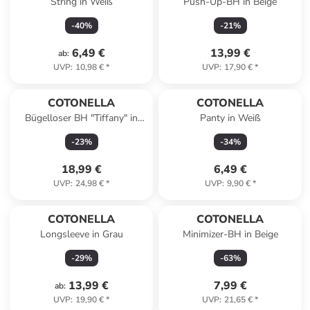
String in Weiß
Push-Up-BH in Beige
-
40
%
-
21
%
6,49 €
13,99 €
ab
:
UVP
:
10,98 €
*
UVP
:
17,90 €
*
COTONELLA
COTONELLA
Bügelloser BH "Tiffany" in
Panty in Weiß
Creme
-
23
%
-
34
%
18,99 €
6,49 €
UVP
:
24,98 €
*
UVP
:
9,90 €
*
COTONELLA
COTONELLA
Longsleeve in Grau
Minimizer-BH in Beige
-
29
%
-
63
%
13,99 €
7,99 €
ab
:
UVP
:
19,90 €
*
UVP
:
21,65 €
*