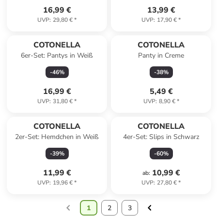
16,99 €
13,99 €
UVP
:
29,80 €
*
UVP
:
17,90 €
*
COTONELLA
COTONELLA
6er-Set: Pantys in Weiß
Panty in Creme
-
46
%
-
38
%
16,99 €
5,49 €
UVP
:
31,80 €
*
UVP
:
8,90 €
*
COTONELLA
COTONELLA
2er-Set: Hemdchen in Weiß
4er-Set: Slips in Schwarz
-
39
%
-
60
%
11,99 €
10,99 €
ab
:
UVP
:
19,96 €
*
UVP
:
27,80 €
*
1
2
3