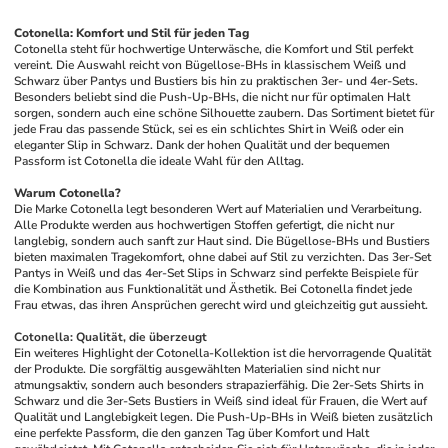
Cotonella: Komfort und Stil für jeden Tag
Cotonella steht für hochwertige Unterwäsche, die Komfort und Stil perfekt 
vereint. Die Auswahl reicht von Bügellose-BHs in klassischem Weiß und 
Schwarz über Pantys und Bustiers bis hin zu praktischen 3er- und 4er-Sets. 
Besonders beliebt sind die Push-Up-BHs, die nicht nur für optimalen Halt 
sorgen, sondern auch eine schöne Silhouette zaubern. Das Sortiment bietet für 
jede Frau das passende Stück, sei es ein schlichtes Shirt in Weiß oder ein 
eleganter Slip in Schwarz. Dank der hohen Qualität und der bequemen 
Passform ist Cotonella die ideale Wahl für den Alltag.
Warum Cotonella?
Die Marke Cotonella legt besonderen Wert auf Materialien und Verarbeitung. 
Alle Produkte werden aus hochwertigen Stoffen gefertigt, die nicht nur 
langlebig, sondern auch sanft zur Haut sind. Die Bügellose-BHs und Bustiers 
bieten maximalen Tragekomfort, ohne dabei auf Stil zu verzichten. Das 3er-Set 
Pantys in Weiß und das 4er-Set Slips in Schwarz sind perfekte Beispiele für 
die Kombination aus Funktionalität und Ästhetik. Bei Cotonella findet jede 
Frau etwas, das ihren Ansprüchen gerecht wird und gleichzeitig gut aussieht.
Cotonella: Qualität, die überzeugt
Ein weiteres Highlight der Cotonella-Kollektion ist die hervorragende Qualität 
der Produkte. Die sorgfältig ausgewählten Materialien sind nicht nur 
atmungsaktiv, sondern auch besonders strapazierfähig. Die 2er-Sets Shirts in 
Schwarz und die 3er-Sets Bustiers in Weiß sind ideal für Frauen, die Wert auf 
Qualität und Langlebigkeit legen. Die Push-Up-BHs in Weiß bieten zusätzlich 
eine perfekte Passform, die den ganzen Tag über Komfort und Halt 