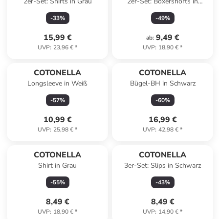
2er-Set: Shirts in Grau
2er-Set: Boxershorts in
Schwarz
-
33
%
-
49
%
15,99 €
9,49 €
ab
:
UVP
:
23,96 €
*
UVP
:
18,90 €
*
COTONELLA
COTONELLA
Longsleeve in Weiß
Bügel-BH in Schwarz
-
57
%
-
60
%
10,99 €
16,99 €
UVP
:
25,98 €
*
UVP
:
42,98 €
*
COTONELLA
COTONELLA
Shirt in Grau
3er-Set: Slips in Schwarz
-
55
%
-
43
%
8,49 €
8,49 €
UVP
:
18,90 €
*
UVP
:
14,90 €
*