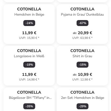
COTONELLA
COTONELLA
Hemdchen in Beige
Pyjama in Grau/ Dunkelblau
-
24
%
-
67
%
11,99 €
20,99 €
ab
:
UVP
:
15,90 €
*
UVP
:
63,98 €
*
COTONELLA
COTONELLA
Longsleeve in Weiß
Shirt in Grau
-
19
%
-
15
%
11,99 €
10,99 €
ab
:
UVP
:
14,98 €
*
UVP
:
12,98 €
*
COTONELLA
COTONELLA
Bügelloser BH "Tiffany" in
2er-Set: Hemdchen in Beige
Türkis
-
35
%
-
29
%