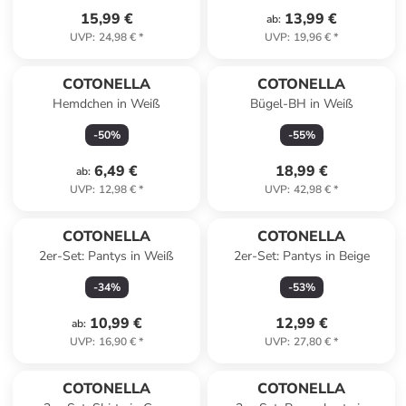
15,99 €
13,99 €
ab
:
UVP
:
24,98 €
*
UVP
:
19,96 €
*
COTONELLA
COTONELLA
Hemdchen in Weiß
Bügel-BH in Weiß
-
50
%
-
55
%
6,49 €
18,99 €
ab
:
UVP
:
12,98 €
*
UVP
:
42,98 €
*
COTONELLA
COTONELLA
2er-Set: Pantys in Weiß
2er-Set: Pantys in Beige
-
34
%
-
53
%
10,99 €
12,99 €
ab
:
UVP
:
16,90 €
*
UVP
:
27,80 €
*
COTONELLA
COTONELLA