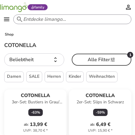
family
Shop
COTONELLA
1
Beliebtheit
Alle Filter
Damen
SALE
Herren
Kinder
Weihnachten
COTONELLA
COTONELLA
3er-Set: Bustiers in Grau/
2er-Set: Slips in Schwarz
Dunkelblau/ Beige
-
63
%
-
59
%
13,99 €
6,49 €
ab
:
ab
:
UVP
:
38,70 €
*
UVP
:
15,90 €
*