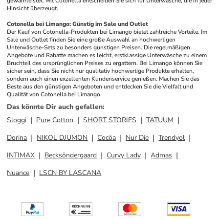
gewährleistet. Mit Cotonella entscheiden Sie sich für Unterwäsche, die in jeder 
Hinsicht überzeugt.
Cotonella bei Limango: Günstig im Sale und Outlet
Der Kauf von Cotonella-Produkten bei Limango bietet zahlreiche Vorteile. Im 
Sale und Outlet finden Sie eine große Auswahl an hochwertigen 
Unterwäsche-Sets zu besonders günstigen Preisen. Die regelmäßigen 
Angebote und Rabatte machen es leicht, erstklassige Unterwäsche zu einem 
Bruchteil des ursprünglichen Preises zu ergattern. Bei Limango können Sie 
sicher sein, dass Sie nicht nur qualitativ hochwertige Produkte erhalten, 
sondern auch einen exzellenten Kundenservice genießen. Machen Sie das 
Beste aus den günstigen Angeboten und entdecken Sie die Vielfalt und 
Qualität von Cotonella bei Limango.
Das könnte Dir auch gefallen
:
Sloggi
Pure Cotton
SHORT STORIES
TATUUM
Dorina
NIKOL DJUMON
Cocöa
Nur Die
Trendyol
INTIMAX
Becksöndergaard
Curvy Lady
Admas
Nuance
LSCN BY LASCANA