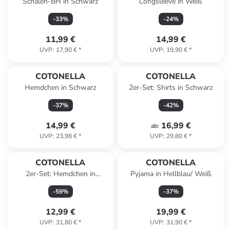
Schalen-BH in Schwarz
Longsleeve in Weiß
-
33
%
-
24
%
11,99 €
14,99 €
UVP
:
17,90 €
*
UVP
:
19,90 €
*
COTONELLA
COTONELLA
Hemdchen in Schwarz
2er-Set: Shirts in Schwarz
-
37
%
-
42
%
14,99 €
16,99 €
ab
:
UVP
:
23,98 €
*
UVP
:
29,80 €
*
COTONELLA
COTONELLA
2er-Set: Hemdchen in
Pyjama in Hellblau/ Weiß
Schwarz
-
59
%
-
37
%
12,99 €
19,99 €
UVP
:
31,80 €
*
UVP
:
31,90 €
*