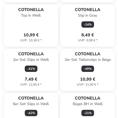
COTONELLA
COTONELLA
Top in Weiß
Slip in Grau
-
14
%
10,99 €
8,49 €
UVP
:
10,38 €
*
UVP
:
9,98 €
*
Reserviert
COTONELLA
COTONELLA
2er-Set: Slips in Weiß
2er-Set: Taillenslips in Beige
-
41
%
-
49
%
7,49 €
10,99 €
UVP
:
12,90 €
*
UVP
:
21,90 €
*
COTONELLA
COTONELLA
6er-Set: Slips in Weiß
Bügel-BH in Weiß
-
42
%
-
21
%