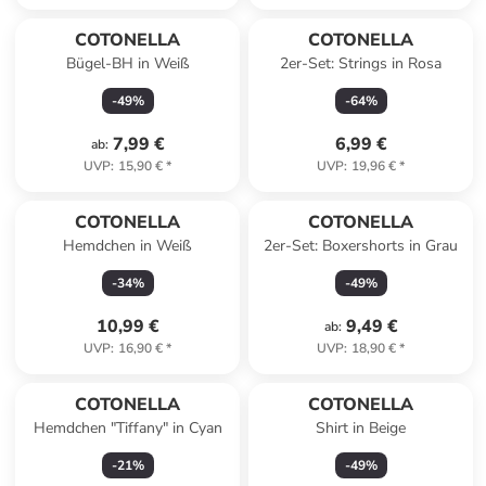
COTONELLA
COTONELLA
Bügel-BH in Weiß
2er-Set: Strings in Rosa
-
49
%
-
64
%
7,99 €
6,99 €
ab
:
UVP
:
15,90 €
*
UVP
:
19,96 €
*
COTONELLA
COTONELLA
Hemdchen in Weiß
2er-Set: Boxershorts in Grau
-
34
%
-
49
%
10,99 €
9,49 €
ab
:
UVP
:
16,90 €
*
UVP
:
18,90 €
*
COTONELLA
COTONELLA
Hemdchen "Tiffany" in Cyan
Shirt in Beige
-
21
%
-
49
%