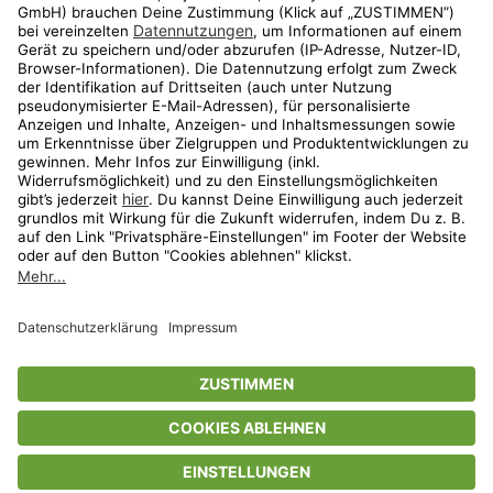
Aktionen
Travel
limango.nl
limango.pl
* Streichpreise entsprechen der unverbindlichen Preisempfehlung des
Herstellers. Prozentangaben beziehen sich auf den Streichpreis.
ᵃ Die jeweils aktuellen Teilnahmebedingungen unserer Freunde-werben-
Freunde-Aktionen findest Du unter
www.limango.de/einladen
ᵇ Gilt nur für von limango versandte Ware (nicht für von Partnern versandte