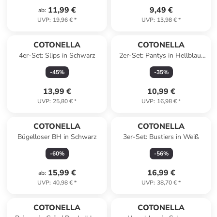
11,99 €
9,49 €
ab
:
UVP
:
19,96 €
*
UVP
:
13,98 €
*
Reserviert
COTONELLA
COTONELLA
4er-Set: Slips in Schwarz
2er-Set: Pantys in Hellblau/
Dunkelblau
-
45
%
-
35
%
13,99 €
10,99 €
UVP
:
25,80 €
*
UVP
:
16,98 €
*
COTONELLA
COTONELLA
Bügelloser BH in Schwarz
3er-Set: Bustiers in Weiß
-
60
%
-
56
%
15,99 €
16,99 €
ab
:
UVP
:
40,98 €
*
UVP
:
38,70 €
*
COTONELLA
COTONELLA