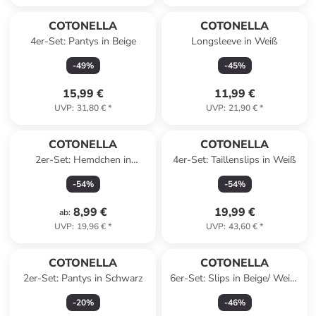
COTONELLA
COTONELLA
4er-Set: Pantys in Beige
Longsleeve in Weiß
-
49
%
-
45
%
15,99 €
11,99 €
UVP
:
31,80 €
*
UVP
:
21,90 €
*
COTONELLA
COTONELLA
2er-Set: Hemdchen in
4er-Set: Taillenslips in Weiß
Schwarz
-
54
%
-
54
%
8,99 €
19,99 €
ab
:
UVP
:
19,96 €
*
UVP
:
43,60 €
*
COTONELLA
COTONELLA
2er-Set: Pantys in Schwarz
6er-Set: Slips in Beige/ Weiß/
Schwarz
-
20
%
-
46
%