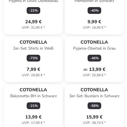
Pyjama in Grün/ Dunkelblau
Hemdchen in Schwarz
-
21
%
-
40
%
24,99 €
9,99 €
UVP
:
31,90 €
*
UVP
:
16,90 €
*
COTONELLA
COTONELLA
2er-Set: Shirts in Weiß
Pyjama-Oberteil in Grau
-
73
%
-
46
%
7,99 €
13,99 €
ab
:
UVP
:
29,80 €
*
UVP
:
25,98 €
*
COTONELLA
COTONELLA
Balconette-BH in Schwarz
3er-Set: Bustiers in Schwarz
-
21
%
-
58
%
13,99 €
15,99 €
UVP
:
17,90 €
*
UVP
:
38,70 €
*