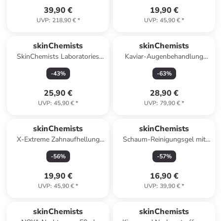
39,90 €
19,90 €
UVP
:
218,90 €
*
UVP
:
45,90 €
*
skinChemists
skinChemists
SkinChemists Laboratories
Kaviar-Augenbehandlung
Gen Y tägliche
15ml
-
43
%
-
63
%
Feuchtigkeitslotion 60ml
25,90 €
28,90 €
UVP
:
45,90 €
*
UVP
:
79,90 €
*
skinChemists
skinChemists
X-Extreme Zahnaufhellung
Schaum-Reinigungsgel mit
Lila 30 ml
Vitamin C 200ml
-
56
%
-
57
%
19,90 €
16,90 €
UVP
:
45,90 €
*
UVP
:
39,90 €
*
skinChemists
skinChemists