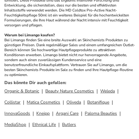
tonisiert. Diese Produkte sind das Ergebnis intensiver Forschung und 
Entwicklung, die sicherstellen, dass nur die besten und effektivsten 
Inhaltsstoffe verwendet werden. Die MD Coldtox Pro-Active Nacht-
Feuchtigkeitspflege 50ml ist ein weiteres Beispiel für die hochentwickelten 
Formulierungen, die Ihre Haut während der Nacht intensiv mit Feuchtigkeit 
versorgen und pflegen.
Warum bei Limango kaufen?
Bei Limango finden Sie eine breite Auswahl an Skinchemists Produkten zu 
günstigen Preisen. Dank regelmäßiger Sales und einem umfangreichen Outlet-
Bereich können Sie hochwertige Hautpflegeprodukte zu attraktiven 
Konditionen erwerben. Limango bietet nicht nur hervorragende Angebote, 
sondern auch einen zuverlässigen Kundenservice und eine 
benutzerfreundliche Einkaufsplattform. Vertrauen Sie auf Limango, um die 
besten Skinchemists Produkte im Sale zu finden und Ihre Hautpflege-Routine 
zu optimieren.
Das könnte Dir auch gefallen
:
Organic & Botanic
Beauty Nature Cosmetics
Weleda
Collistar
Matica Cosmetics
Oliveda
Botanifique
InnovaGoods
Kneipp
Argani Care
Paloma Beauties
MediaShop
Ethnical Life
Butlers