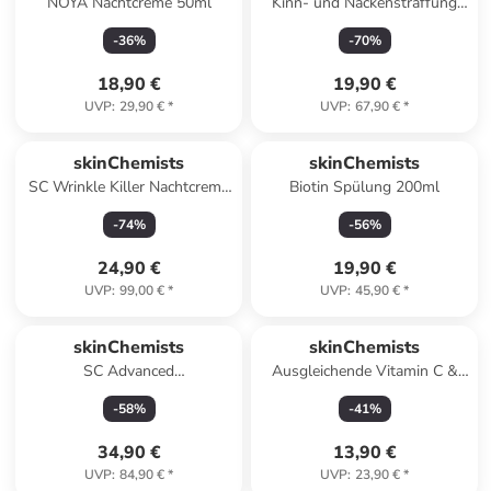
NOYA Nachtcreme 50ml
Kinn- und Nackenstraffung
mit Meereskollagen 120ml
-
36
%
-
70
%
18,90 €
19,90 €
UVP
:
29,90 €
*
UVP
:
67,90 €
*
skinChemists
skinChemists
SC Wrinkle Killer Nachtcreme
Biotin Spülung 200ml
50ml
-
74
%
-
56
%
24,90 €
19,90 €
UVP
:
99,00 €
*
UVP
:
45,90 €
*
skinChemists
skinChemists
SC Advanced
Ausgleichende Vitamin C &
Körperreinigungsbürste
Glykolsäure Creme-Reiniger
-
58
%
-
41
%
200ml
34,90 €
13,90 €
UVP
:
84,90 €
*
UVP
:
23,90 €
*