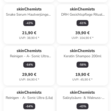
skinChemists
skinChemists
Snake Serum Hautverjüngend
DRH Gesichtspflege Ritual-
Tagescreme 50 ml
Set Aufhellung
-
43
%
-
61
%
21,90 €
39,90 €
UVP
:
38,90 €
*
UVP
:
104,90 €
*
skinChemists
skinChemists
Reinigen - A- Sonic Ultra
Keratin Shampoo 200ml
(Rosa)
-
64
%
-
56
%
29,90 €
19,90 €
UVP
:
84,90 €
*
UVP
:
45,90 €
*
skinChemists
skinChemists
Reinigen - A- Sonic Ultra (Lila)
Salicylsäure- & Walnuss-
Peeling
-
64
%
-
43
%