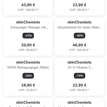
43,90 €
22,90 €
UVP
:
146,90 €
*
UVP
:
89,90 €
*
skinChemists
skinChemists
Schaumgel-Reiniger mit
Geschenkset für einen Abend
Hyaluronsäure 200 ml
mit Entspannung und
-
47
%
-
80
%
Stressabbau
20,90 €
46,90 €
UVP
:
39,90 €
*
UVP
:
245,00 €
*
skinChemists
skinChemists
NOYA Reinigungsgel 200ml
Dr H Vitamin C
Gesichtsserum 30ml
-
20
%
-
74
%
18,90 €
22,90 €
UVP
:
23,90 €
*
UVP
:
89,90 €
*
skinChemists
skinChemists