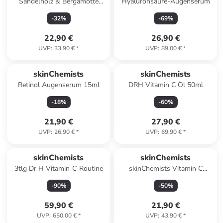
Sandelholz & Bergamotte
Hyaluronsäure-Augenserum
Kerze 200g
-
32
%
-
69
%
22,90 €
26,90 €
UVP
:
33,90 €
*
UVP
:
89,00 €
*
skinChemists
skinChemists
Retinol Augenserum 15ml
DRH Vitamin C Öl 50ml
-
18
%
-
60
%
21,90 €
27,90 €
UVP
:
26,90 €
*
UVP
:
69,90 €
*
skinChemists
skinChemists
3tlg Dr H Vitamin‑C‑Routine
skinChemists Vitamin C
Brightening Orange Mask
-
90
%
-
50
%
50ml
59,90 €
21,90 €
UVP
:
650,00 €
*
UVP
:
43,90 €
*