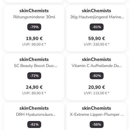
skinChemists
skinChemists
Rötungsminderer 30ml
3tlg Hautverjüngend Marine-
Kollagen Pflegepaket
-
79
%
-
81
%
19,90 €
59,90 €
UVP
:
99,00 €
*
UVP
:
330,90 €
*
skinChemists
skinChemists
SC Beauty Boost Duo:
Vitamin C Aufhellende Duo
Volumen & Fülle
Creme 50ml
-
72
%
-
82
%
24,90 €
20,90 €
UVP
:
89,90 €
*
UVP
:
119,00 €
*
skinChemists
skinChemists
DRH Hyaluronsäure
X-Extreme Lippen-Plumper 8
Altersschutz
ml
-
81
%
-
56
%
Feuchtigkeitssystem