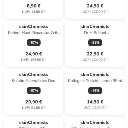
8,90 €
24,90 €
UVP
:
14,90 €
*
UVP
:
177,90 €
*
skinChemists
skinChemists
Retinol Haut-Reparatur Zeit-
Dr H Retinol
Umkehr Nacht-
Nachtfeuchtigkeitspflege 60ml
-
87
%
-
81
%
Feuchtigkeitscreme 30ml
24,90 €
22,90 €
UVP
:
195,90 €
*
UVP
:
124,90 €
*
skinChemists
skinChemists
Keratin Essenzielles Duo
Kollagen-Gesichtsserum 30ml
-
67
%
-
46
%
29,90 €
14,90 €
UVP
:
91,90 €
*
UVP
:
27,90 €
*
skinChemists
skinChemists