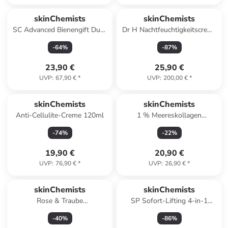
skinChemists
skinChemists
SC Advanced Bienen­gift Duo-
Dr H Nachtfeuchtigkeitscreme
Creme 50 ml
mit Kollagen 60ml
-
64
%
-
87
%
23,90 €
25,90 €
UVP
:
67,90 €
*
UVP
:
200,00 €
*
skinChemists
skinChemists
Anti-Cellulite-Creme 120ml
1 % Meereskollagen
Augenserum 15 ml
-
74
%
-
22
%
19,90 €
20,90 €
UVP
:
76,90 €
*
UVP
:
26,90 €
*
skinChemists
skinChemists
Rose & Traube
SP Sofort-Lifting 4-in-1
Reinigungsseife 100g
Auffüllende Wimperntusche 8
-
40
%
-
86
%
ml