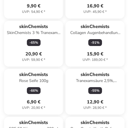
9,90 €
16,90 €
UVP
:
54,90 €
*
UVP
:
45,90 €
*
skinChemists
skinChemists
SkinChemists 3 % Tranexamic
Collagen Augenbehandlung
Feuchtigkeitscreme 100ml
15ml
-
65
%
-
91
%
20,90 €
15,90 €
UVP
:
59,90 €
*
UVP
:
189,00 €
*
skinChemists
skinChemists
Rose Seife 100g
Tranexamsäure 2,5%,
Niacinamid 4% Gesichtsserum
-
66
%
-
55
%
30ml
6,90 €
12,90 €
UVP
:
20,90 €
*
UVP
:
28,90 €
*
skinChemists
skinChemists