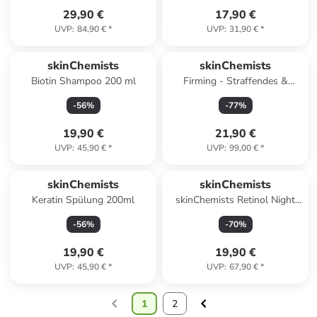
29,90 €
17,90 €
UVP
:
84,90 €
*
UVP
:
31,90 €
*
skinChemists
skinChemists
Biotin Shampoo 200 ml
Firming - Straffendes &
festigendes Serum 30ml mit
-
56
%
-
77
%
2% Relipidium
19,90 €
21,90 €
UVP
:
45,90 €
*
UVP
:
99,00 €
*
skinChemists
skinChemists
Keratin Spülung 200ml
skinChemists Retinol Night
Moisturizer mit SYN®-AKE
-
56
%
-
70
%
60ml
19,90 €
19,90 €
UVP
:
45,90 €
*
UVP
:
67,90 €
*
1
2