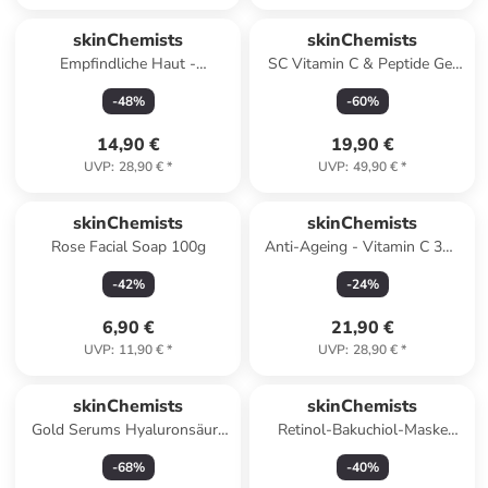
skinChemists
skinChemists
Empfindliche Haut -
SC Vitamin C & Peptide Gel
Drachenblut 5%, Centella
Cleanser 200ml.
-
48
%
-
60
%
Asistica 3%, Nachtkerzenöl
1% 30ml
14,90 €
19,90 €
UVP
:
28,90 €
*
UVP
:
49,90 €
*
skinChemists
skinChemists
Rose Facial Soap 100g
Anti-Ageing - Vitamin C 3%,
Ferulasäure 1%, Vitamin E 1%
-
42
%
-
24
%
30ml
6,90 €
21,90 €
UVP
:
11,90 €
*
UVP
:
28,90 €
*
skinChemists
skinChemists
Gold Serums Hyaluronsäure
Retinol-Bakuchiol-Maske
Augenpflege Routine
50ml
-
68
%
-
40
%