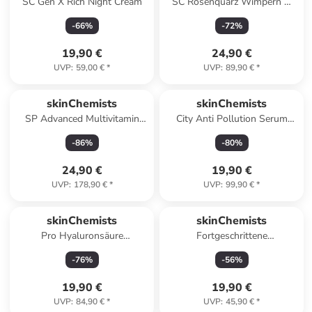
SC Gen X Rich Night Cream
SC Rosenquarz Wimpern &
Lippen Ausstrahlung Duo
-
66
%
-
72
%
19,90 €
24,90 €
UVP
:
59,00 €
*
UVP
:
89,90 €
*
skinChemists
skinChemists
SP Advanced Multivitamin
City Anti Pollution Serum
Tagespflege 50 ml
20ml
-
86
%
-
80
%
24,90 €
19,90 €
UVP
:
178,90 €
*
UVP
:
99,90 €
*
skinChemists
skinChemists
Pro Hyaluronsäure
Fortgeschrittene
Nachtcreme 50ml
Erwachsenen-
-
76
%
-
56
%
Punktbehandlung mit
Salicylsäure 15ml
19,90 €
19,90 €
UVP
:
84,90 €
*
UVP
:
45,90 €
*