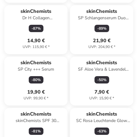
skinChemists
skinChemists
Dr H Collagen
SP Schlangenserum Duo
Tagesfeuchtigkeitspflege 60ml
Feuchtigkeitscreme 50ml
-
87
%
-
89
%
14,90 €
21,90 €
UVP
:
115,90 €
*
UVP
:
204,90 €
*
skinChemists
skinChemists
SP City +++ Serum
SF Aloe Vera & Lavendel
Schaumreiniger 150ml
-
80
%
-
50
%
19,90 €
7,90 €
UVP
:
99,90 €
*
UVP
:
15,90 €
*
skinChemists
skinChemists
skinChemists SPF 30
SC Rosa Leuchtende Glow
Tagescreme 60ml
Peel-Off-Maske
-
81
%
-
63
%