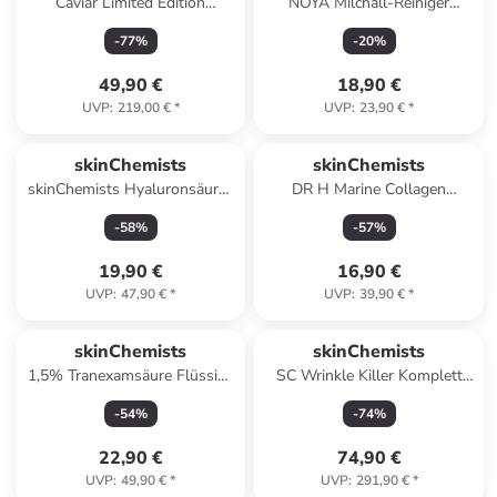
Caviar Limited Edition
NOYA Milchall-Reiniger
Feuchtigkeitsspendende
200 ml
-
77
%
-
20
%
Tagescreme 50ml
49,90 €
18,90 €
UVP
:
219,00 €
*
UVP
:
23,90 €
*
skinChemists
skinChemists
skinChemists Hyaluronsäure-
DR H Marine Collagen
Tagesfeuchtigkeitscreme 60ml
Reinigungsbalsam 120ml
-
58
%
-
57
%
19,90 €
16,90 €
UVP
:
47,90 €
*
UVP
:
39,90 €
*
skinChemists
skinChemists
1,5% Tranexamsäure Flüssig-
SC Wrinkle Killer Komplett
Serum 15ml
Gesichtspflege Set
-
54
%
-
74
%
22,90 €
74,90 €
UVP
:
49,90 €
*
UVP
:
291,90 €
*