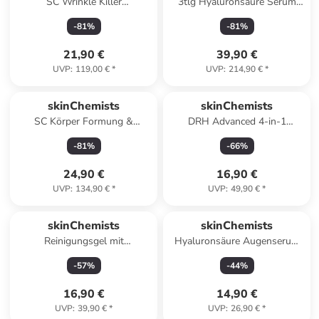
SC Wrinkle Killer
3tlg Hyaluronsäure Serum
Gesichtsserum 30ml
30ml + Hyaluronsäure
-
81
%
-
81
%
Nachtcreme 60ml
21,90 €
39,90 €
UVP
:
119,00 €
*
UVP
:
214,90 €
*
skinChemists
skinChemists
SC Körper Formung &
DRH Advanced 4-in-1
Straffung Trio
Definierende & Stärkende
-
81
%
-
66
%
Wimperntusche 8 ml
24,90 €
16,90 €
UVP
:
134,90 €
*
UVP
:
49,90 €
*
skinChemists
skinChemists
Reinigungsgel mit
Hyaluronsäure Augenserum
Hyaluronsäure 200ml
15ml
-
57
%
-
44
%
16,90 €
14,90 €
UVP
:
39,90 €
*
UVP
:
26,90 €
*