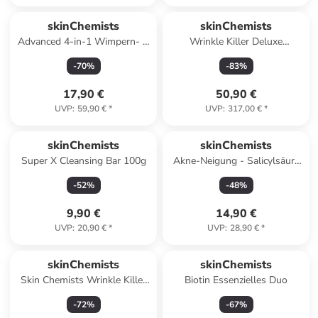
skinChemists
skinChemists
Advanced 4-in-1 Wimpern- &
Wrinkle Killer Deluxe
Verdichtungs-Mascara 8 ml
Hautpflege-Geschenkset
-
70
%
-
83
%
17,90 €
50,90 €
UVP
:
59,90 €
*
UVP
:
317,00 €
*
skinChemists
skinChemists
Super X Cleansing Bar 100g
Akne-Neigung - Salicylsäure
2%, Centella Asistica 3%
-
52
%
-
48
%
30ml
9,90 €
14,90 €
UVP
:
20,90 €
*
UVP
:
28,90 €
*
skinChemists
skinChemists
Skin Chemists Wrinkle Killer
Biotin Essenzielles Duo
Day Moisturiser 50ml
-
72
%
-
67
%