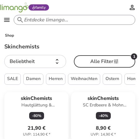
family
Shop
Skinchemists
1
Beliebtheit
Alle Filter
SALE
Damen
Herren
Weihnachten
Ostern
Home 
skinChemists
skinChemists
Hautglättung &
SC Erdbeere & Mohn
Tiefenreinigung Duo
Reinigungsriegel 100gr
-
80
%
-
40
%
21,90 €
8,90 €
UVP
:
114,90 €
*
UVP
:
14,90 €
*