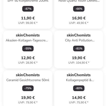
SPF 50 Körpercreme 200ml
Rose Quartz Youth Defence
Lip Plump No 66 Original
-
87
%
-
66
%
Rose 8ml
11,90 €
16,90 €
UVP
:
99,00 €
*
UVP
:
49,90 €
*
skinChemists
skinChemists
Akazien-Kollagen-Tagescreme
City Anti Pollution
50ml
Nachtcreme 30ml
-
55
%
-
81
%
12,90 €
19,90 €
UVP
:
28,90 €
*
UVP
:
104,90 €
*
skinChemists
skinChemists
Ceramid Gesichtscreme 50ml
Kollagenpeptid &
Hyaluronsäure täglicher
-
75
%
-
80
%
Conditioner mit Arganöl
19,90 €
14,90 €
UVP
:
79,90 €
*
UVP
:
75,90 €
*