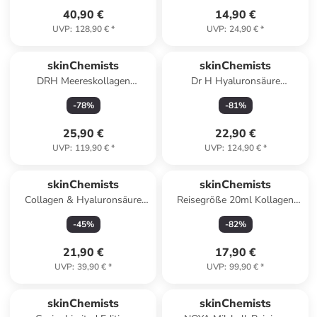
40,90 €
14,90 €
UVP
:
128,90 €
*
UVP
:
24,90 €
*
skinChemists
skinChemists
DRH Meereskollagen
Dr H Hyaluronsäure
Augenserum 15ml
Nachtfeuchtigkeitscreme 60ml
-
78
%
-
81
%
25,90 €
22,90 €
UVP
:
119,90 €
*
UVP
:
124,90 €
*
skinChemists
skinChemists
Collagen & Hyaluronsäure
Reisegröße 20ml Kollagen
Daily Conditioner mit Arganöl
Serum
-
45
%
-
82
%
und Shea Butter
21,90 €
17,90 €
UVP
:
39,90 €
*
UVP
:
99,90 €
*
skinChemists
skinChemists