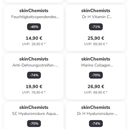
skinChemists
skinChemists
Feuchtigkeitsspendendes
Dr H Vitamin C
Serum - Polyglutaminsäure
Feuchtigkeitscreme für die
-
48
%
-
71
%
1%, Vitamin C 3% 30ml
Nacht 60ml
14,90 €
25,90 €
UVP
:
28,90 €
*
UVP
:
89,90 €
*
skinChemists
skinChemists
Anti-Dehnungsstreifen-
Marine Collagen
Behandlungslösung 120ml
Gesichtsserum
-
74
%
-
70
%
19,90 €
26,90 €
UVP
:
76,90 €
*
UVP
:
89,90 €
*
skinChemists
skinChemists
SC Hyaluronsäure Aqua
Dr H Hyaluronsäure-
Repair Morgenglanz
Gesichtsserum 30ml
-
70
%
-
74
%