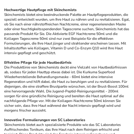
Hochwertige Hautpflege mit Skinchemists
Skinchemists bietet eine beeindruckende Palette an Hautpflegeprodukten, die 
speziell entwickelt wurden, um Ihre Haut zu nähren und zu revitalisieren. Egal, 
ob Sie nach einer nährstoffreichen Nachtcreme, einer regenerierenden Maske 
oder einer feuchtigkeitsspendenden Tagescreme suchen, Skinchemists hat das 
passende Produkt für Sie. Die Aktivierte EGF Nachtcreme 50ml und die 
Kollagen Tagescreme 50ml sind nur zwei Beispiele für die effektiven 
Formulierungen, die Ihre Haut jünger und strahlender erscheinen lassen. Mit 
Inhaltsstoffen wie Kollagen, Vitamin D und Co-Enzym Q10 wird Ihre Haut 
intensiv gepflegt und geschützt.
Effektive Pflege für jede Hautbedürfnis
Die Produktlinie von Skinchemists deckt eine Vielzahl von Hautbedürfnissen 
ab, sodass für jeden Hauttyp etwas dabei ist. Die Kurkuma Superfood 
Wiederherstellende Behandlungsmaske - 60ml bietet eine intensive 
Regeneration und hilft dabei, die Haut zu beruhigen und zu revitalisieren. Für 
diejenigen, die eine straffere Brustpartie wünschen, ist der Brust-Boost 100ml 
eine hervorragende Wahl. Die Jugend-Peptid-Reinigungsmittel - 200ml 
sorgen für eine gründliche Reinigung und bereiten die Haut optimal auf die 
nachfolgende Pflege vor. Mit der Kollagen-Nachtcreme 50ml können Sie 
sicher sein, dass Ihre Haut während der Nacht intensiv gepflegt wird und 
morgens frischer aussieht.
Innovative Formulierungen von SC Laboratories
Skinchemists bietet auch spezialisierte Produkte wie das SC Laboratories 
Auffrischendes Tonikum, das Ihre Haut nach dem Reinigen erfrischt und 