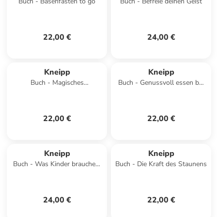
Buch - Basenfasten to go
Buch - Befreie deinen Geist
22,00 €
24,00 €
Kneipp
Kneipp
Buch - Magisches
Buch - Genussvoll essen bei
Dufträuchern
Reflux und Sodbrennen
22,00 €
22,00 €
Kneipp
Kneipp
Buch - Was Kinder brauchen,
Buch - Die Kraft des Staunens
um gesund groß zu werden
24,00 €
22,00 €