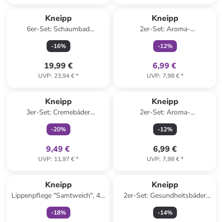
family
exklusiv
Kneipp
Kneipp
6er-Set: Schaumbad
2er-Set: Aroma-
"Naturkind Erkältungszeit", je
Pflegeschaumbad
-
16
%
-
12
%
200 ml
"Erkältungszeit", 400 ml
19,99 €
6,99 €
UVP
:
23,94 €
*
UVP
:
7,98 €
*
family
exklusiv
Kneipp
Kneipp
3er-Set: Cremebäder
2er-Set: Aroma-
"Winterpflege", je 400 ml
Pflegeschaumbad "Gute
-
20
%
-
12
%
Laune", 400 ml
9,49 €
6,99 €
UVP
:
11,97 €
*
UVP
:
7,98 €
*
family
exklusiv
Kneipp
Kneipp
Lippenpflege "Samtweich", 4,7
2er-Set: Gesundheitsbäder
g
"Arnika Aktiv", je 100 ml
-
18
%
-
14
%