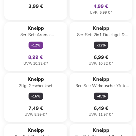
3,99 €
4,99 €
UVP
:
5,99 €
*
family
exklusiv
Kneipp
Kneipp
8er-Set: Aroma-
8er-Set: 2in1 Duschgel &
Pflegeduschgel "Sei frei,
Shampoo "Startklar", 50 ml
-
12
%
-
32
%
verrückt und glücklich!", je 50
ml
8,99 €
6,99 €
UVP
:
10,32 €
*
UVP
:
10,32 €
*
Kneipp
Kneipp
2tlg. Geschenkset
3er-Set: Wirkdusche "Gute
"Lieblingsmensch"
Nacht", je 200 ml
-
16
%
-
45
%
7,49 €
6,49 €
UVP
:
8,99 €
*
UVP
:
11,97 €
*
family
exklusiv
Kneipp
Kneipp