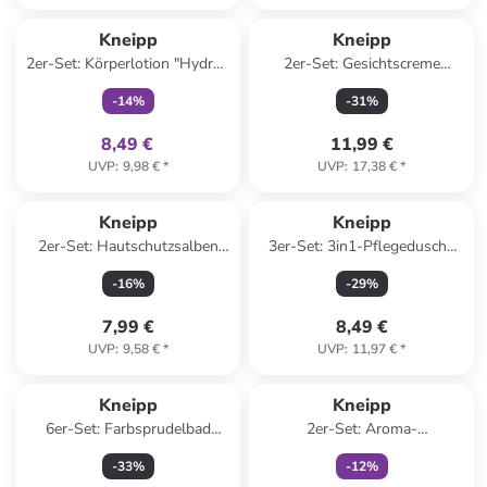
family
exklusiv
Kneipp
Kneipp
2er-Set: Körperlotion "Hydro",
2er-Set: Gesichtscreme
je 200 ml
Mandelblüten Hautzart", je 50
-
14
%
-
31
%
ml
8,49 €
11,99 €
UVP
:
9,98 €
*
UVP
:
17,38 €
*
Kneipp
Kneipp
2er-Set: Hautschutzsalben
3er-Set: 3in1-Pflegedusche
"Ringelblume", je 75 ml
"Dynamisch", je 200 ml
-
16
%
-
29
%
7,99 €
8,49 €
UVP
:
9,58 €
*
UVP
:
11,97 €
*
family
exklusiv
Kneipp
Kneipp
6er-Set: Farbsprudelbad
2er-Set: Aroma-
"Naturkind Einhornliebe"
Pflegeschaumbad "Goodbye
-
33
%
-
12
%
Stress", je 400 ml