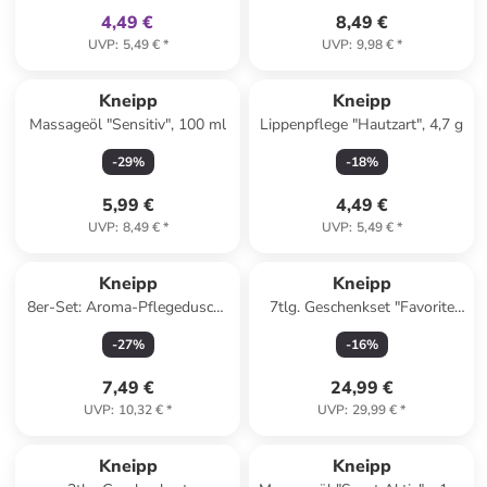
4,49 €
8,49 €
UVP
:
5,49 €
*
UVP
:
9,98 €
*
Kneipp
Kneipp
Massageöl "Sensitiv", 100 ml
Lippenpflege "Hautzart", 4,7 g
-
29
%
-
18
%
5,99 €
4,49 €
UVP
:
8,49 €
*
UVP
:
5,49 €
*
Kneipp
Kneipp
8er-Set: Aroma-Pflegedusche
7tlg. Geschenkset "Favorite
"Du bist wunderbar", je 50 ml
Collection"
-
27
%
-
16
%
7,49 €
24,99 €
UVP
:
10,32 €
*
UVP
:
29,99 €
*
Kneipp
Kneipp