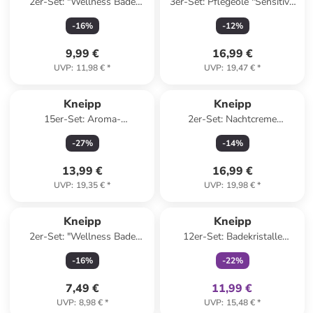
2er-Set: "Wellness Bade
3er-Set: Pflegeöle "Sensitiv",
Lieblinge" - 2 x 3 Stück, je 100
100 ml
-
16
%
-
12
%
ml
9,99 €
16,99 €
UVP
:
11,98 €
*
UVP
:
19,47 €
*
Kneipp
Kneipp
15er-Set: Aroma-
2er-Set: Nachtcreme
Pflegeschaumbad "So schön,
"Mandelblüten Hautzart", je
-
27
%
-
14
%
dass es dich gibt", je 50 ml
50 ml
13,99 €
16,99 €
UVP
:
19,35 €
*
UVP
:
19,98 €
*
family
exklusiv
Kneipp
Kneipp
2er-Set: "Wellness Bade
12er-Set: Badekristalle
Collection" - 2 x 3 Stück, je 20
"Waldbad", je 60 g
-
16
%
-
22
%
ml
7,49 €
11,99 €
UVP
:
8,98 €
*
UVP
:
15,48 €
*