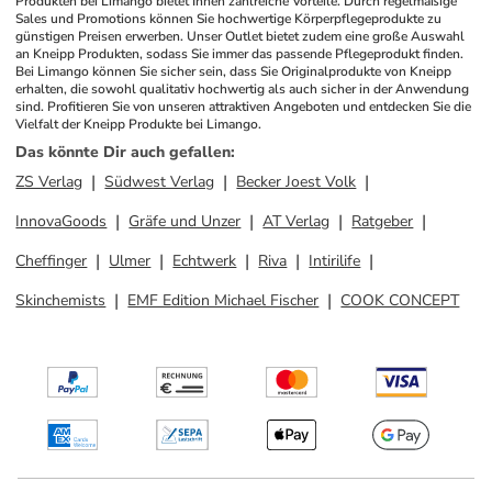
Produkten bei Limango bietet Ihnen zahlreiche Vorteile. Durch regelmäßige 
Sales und Promotions können Sie hochwertige Körperpflegeprodukte zu 
günstigen Preisen erwerben. Unser Outlet bietet zudem eine große Auswahl 
an Kneipp Produkten, sodass Sie immer das passende Pflegeprodukt finden. 
Bei Limango können Sie sicher sein, dass Sie Originalprodukte von Kneipp 
erhalten, die sowohl qualitativ hochwertig als auch sicher in der Anwendung 
sind. Profitieren Sie von unseren attraktiven Angeboten und entdecken Sie die 
Vielfalt der Kneipp Produkte bei Limango.
Das könnte Dir auch gefallen
:
ZS Verlag
Südwest Verlag
Becker Joest Volk
InnovaGoods
Gräfe und Unzer
AT Verlag
Ratgeber
Cheffinger
Ulmer
Echtwerk
Riva
Intirilife
Skinchemists
EMF Edition Michael Fischer
COOK CONCEPT