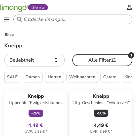
family
Shop
Kneipp
1
Beliebtheit
Alle Filter
SALE
Damen
Herren
Weihnachten
Ostern
Kinde
family
exklusiv
Kneipp
Kneipp
Lippenöle "Ewigkeitsblume",
2tlg. Geschenkset "Winterzeit"
5,5 ml
-
25
%
-
50
%
4,49 €
4,49 €
UVP
:
5,99 €
*
UVP
:
8,99 €
*