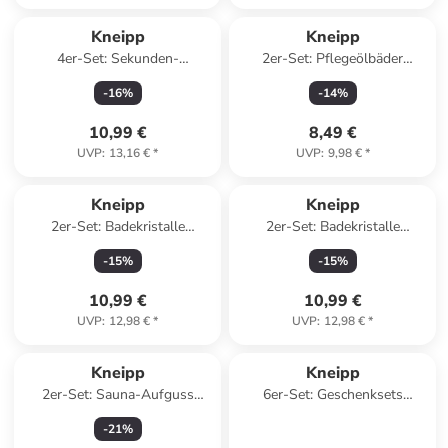
Kneipp
Kneipp
4er-Set: Sekunden-
2er-Set: Pflegeölbäder
Handcreme, je 75 ml
"Mandelblüten Hautzart", je
-
16
%
-
14
%
100 ml
10,99 €
8,49 €
UVP
:
13,16 €
*
UVP
:
9,98 €
*
Kneipp
Kneipp
2er-Set: Badekristalle
2er-Set: Badekristalle
"Erkältungszeit", je 600 g
"Tiefenentspannung", je 600 g
-
15
%
-
15
%
10,99 €
10,99 €
UVP
:
12,98 €
*
UVP
:
12,98 €
*
Kneipp
Kneipp
2er-Set: Sauna-Aufguss
6er-Set: Geschenksets
"Lebensfreude", je 100 ml
"Duschglück", je 75 ml
-
21
%