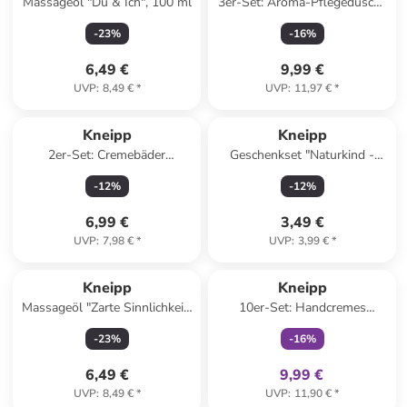
Massageöl "Du & Ich", 100 ml
3er-Set: Aroma-Pflegedusche
"Kleine Auszeit", je 200 ml
-
23
%
-
16
%
6,49 €
9,99 €
UVP
:
8,49 €
*
UVP
:
11,97 €
*
Kneipp
Kneipp
2er-Set: Cremebäder
Geschenkset "Naturkind -
"Hautzarte Verwöhnung", je
Tatütata" - á 3 Stück
-
12
%
-
12
%
400 ml
6,99 €
3,49 €
UVP
:
7,98 €
*
UVP
:
3,99 €
*
family
exklusiv
Kneipp
Kneipp
Massageöl "Zarte Sinnlichkeit"
10er-Set: Handcremes
- 100 ml
"Express Pflege", je 20 ml
-
23
%
-
16
%
6,49 €
9,99 €
UVP
:
8,49 €
*
UVP
:
11,90 €
*