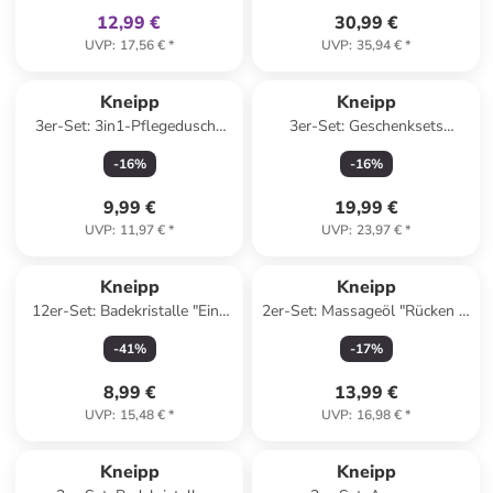
12,99 €
30,99 €
UVP
:
17,56 €
*
UVP
:
35,94 €
*
Kneipp
Kneipp
3er-Set: 3in1-Pflegedusche
3er-Set: Geschenksets
"Energie", je 200 ml
"Herzensmomente"
-
16
%
-
16
%
9,99 €
19,99 €
UVP
:
11,97 €
*
UVP
:
23,97 €
*
Kneipp
Kneipp
12er-Set: Badekristalle "Eine
2er-Set: Massageöl "Rücken &
Wanne Voll Glück", je 60 g
Nacken Wohl", je 100 ml
-
41
%
-
17
%
8,99 €
13,99 €
UVP
:
15,48 €
*
UVP
:
16,98 €
*
Kneipp
Kneipp