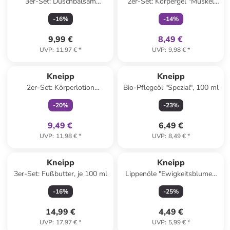
3er-Set: Duschbalsam
2er-Set: Körpergel "Muskel
"Rosenzarte Verwöhnpflege",
Aktiv", je 100 ml
-
16
%
-
14
%
je 200 ml
9,99 €
8,49 €
UVP
:
11,97 €
*
UVP
:
9,98 €
*
family
exklusiv
Kneipp
Kneipp
2er-Set: Körperlotion
Bio-Pflegeöl "Spezial", 100 ml
"Straffend", je 200 ml
-
20
%
-
23
%
9,49 €
6,49 €
UVP
:
11,98 €
*
UVP
:
8,49 €
*
Kneipp
Kneipp
3er-Set: Fußbutter, je 100 ml
Lippenöle "Ewigkeitsblume",
5,5 ml
-
16
%
-
25
%
14,99 €
4,49 €
UVP
:
17,97 €
*
UVP
:
5,99 €
*