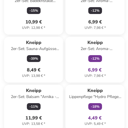
2er-Set: Badekristalle
2er-Set: Aroma-
"Entspannung Pur", 600 g
Pflegeschaumbad "Muskel
-
15
%
-
12
%
Entspannung", je 400 ml
10,99 €
6,99 €
UVP
:
12,98 €
*
UVP
:
7,98 €
*
family
exklusiv
Kneipp
Kneipp
2er-Set: Sauna-Aufgüsse
2er-Set: Aroma-
"Eukalyptus Birke", je 100 ml
Pflegeschaumbäder
-
39
%
-
12
%
"Glückliche Auszeit", je 400 ml
8,49 €
6,99 €
UVP
:
13,98 €
*
UVP
:
7,98 €
*
family
exklusiv
Kneipp
Kneipp
2er-Set: Balsam "Arnika -
Lippenpflege "Hydro Pflege",
Wärmend", je 100 ml
4,7 g
-
11
%
-
18
%
11,99 €
4,49 €
UVP
:
13,58 €
*
UVP
:
5,49 €
*