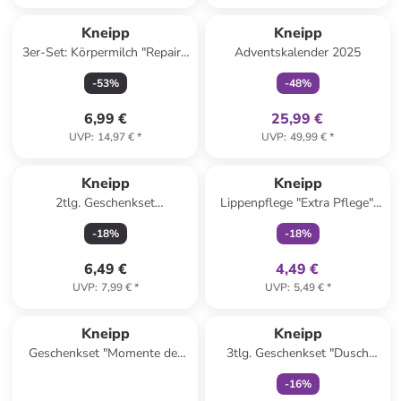
family
exklusiv
Kneipp
Kneipp
3er-Set: Körpermilch "Repair",
Adventskalender 2025
je 200 ml
-
53
%
-
48
%
6,99 €
25,99 €
UVP
:
14,97 €
*
UVP
:
49,99 €
*
family
exklusiv
Kneipp
Kneipp
2tlg. Geschenkset
Lippenpflege "Extra Pflege",
"Männersache", je 200 ml
4,7 g
-
18
%
-
18
%
6,49 €
4,49 €
UVP
:
7,99 €
*
UVP
:
5,49 €
*
family
exklusiv
Kneipp
Kneipp
Geschenkset "Momente der
3tlg. Geschenkset "Dusch
Entspannung", 3 Stück, je 60
Trio", 3 Stück, je 75 ml
-
16
%
g