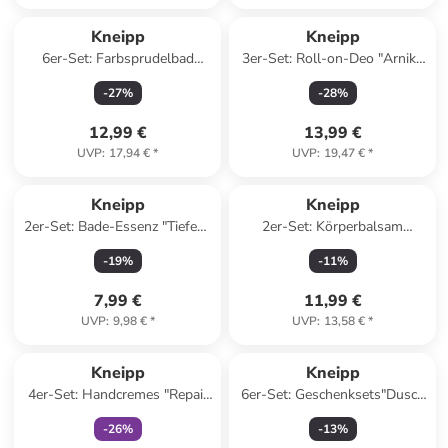
Kneipp
Kneipp
6er-Set: Farbsprudelbad
3er-Set: Roll-on-Deo "Arnika
"Naturkind Dinowelt"
- Wärmend", je 50 ml
-
27
%
-
28
%
12,99 €
13,99 €
UVP
:
17,94 €
*
UVP
:
19,47 €
*
Kneipp
Kneipp
2er-Set: Bade-Essenz "Tiefen-
2er-Set: Körperbalsam
Entspannung", je 100 ml
"Rücken & Nacken", je 100 ml
-
19
%
-
11
%
7,99 €
11,99 €
UVP
:
9,98 €
*
UVP
:
13,58 €
*
family
exklusiv
Kneipp
Kneipp
4er-Set: Handcremes "Repair
6er-Set: Geschenksets"Dusch
Winterpflege", je 75 ml
Trio", je 75 ml
-
26
%
-
13
%