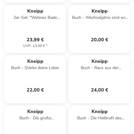
Kneipp
Kneipp
2er-Set: "Wellnes Bade
Buch - Wechseljahre sind wie
Collection", 2 x 5 Stück, je 20
Pubertät, nur schöner!
ml
23,99 €
20,00 €
UVP
:
13,98 €
*
Kneipp
Kneipp
Buch - Stärke deine Leber
Buch - Raus aus der
Depression durch die Heilung
der Mitte
22,00 €
24,00 €
Kneipp
Kneipp
Buch - Die große
Buch - Die Heilkraft des
Waldapotheke
Räucherns