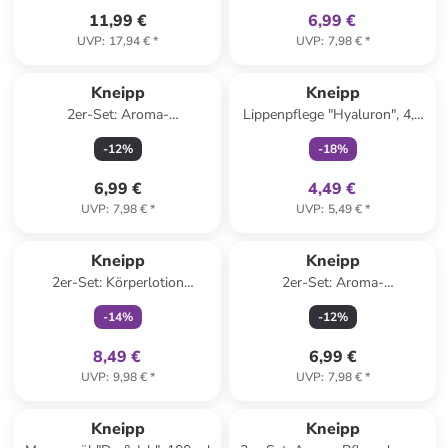
11,99 €
6,99 €
UVP
:
17,94 €
*
UVP
:
7,98 €
*
family
exklusiv
Kneipp
Kneipp
2er-Set: Aroma-
Lippenpflege "Hyaluron", 4,7
Pflegeschaumbad "Zeit für
g
-
12
%
-
18
%
Träume", je 400 ml
6,99 €
4,49 €
UVP
:
7,98 €
*
UVP
:
5,49 €
*
family
exklusiv
Kneipp
Kneipp
2er-Set: Körperlotion
2er-Set: Aroma-
"Sensitiv", je 200 ml
Pflegeschaumbad
-
14
%
-
12
%
"Tiefenentspannung", je 400
ml
8,49 €
6,99 €
UVP
:
9,98 €
*
UVP
:
7,98 €
*
Kneipp
Kneipp