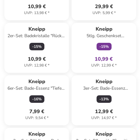
10,99 €
29,99 €
UVP
:
13,98 €
*
UVP
:
5,99 €
*
family
exklusiv
Kneipp
Kneipp
2er-Set: Badekristalle "Rücken
5tlg. Geschenkset
& Schulter", je 600 g
"Mandelblüten Hautzart
-
15
%
-
15
%
Collection"
10,99 €
10,99 €
UVP
:
12,98 €
*
UVP
:
12,99 €
*
Kneipp
Kneipp
6er-Set: Bade-Essenz "Tiefen-
3er-Set: Bade-Essenz
Entspannung" - je 20 ml
"Entspannung Pur", je 100 ml
-
16
%
-
13
%
7,99 €
12,99 €
UVP
:
9,54 €
*
UVP
:
14,97 €
*
Kneipp
Kneipp