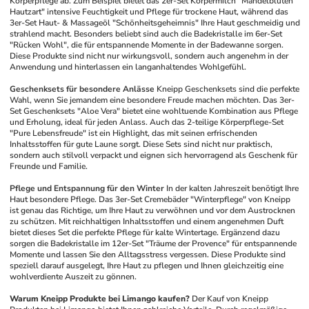
Körperpflege ab. Zum Beispiel bietet das 2er-Set Körpermilch "Mandelblüten 
Hautzart" intensive Feuchtigkeit und Pflege für trockene Haut, während das 
3er-Set Haut- & Massageöl "Schönheitsgeheimnis" Ihre Haut geschmeidig und 
strahlend macht. Besonders beliebt sind auch die Badekristalle im 6er-Set 
"Rücken Wohl", die für entspannende Momente in der Badewanne sorgen. 
Diese Produkte sind nicht nur wirkungsvoll, sondern auch angenehm in der 
Anwendung und hinterlassen ein langanhaltendes Wohlgefühl.
Geschenksets für besondere Anlässe
Kneipp Geschenksets sind die perfekte 
Wahl, wenn Sie jemandem eine besondere Freude machen möchten. Das 3er-
Set Geschenksets "Aloe Vera" bietet eine wohltuende Kombination aus Pflege 
und Erholung, ideal für jeden Anlass. Auch das 2-teilige Körperpflege-Set 
"Pure Lebensfreude" ist ein Highlight, das mit seinen erfrischenden 
Inhaltsstoffen für gute Laune sorgt. Diese Sets sind nicht nur praktisch, 
sondern auch stilvoll verpackt und eignen sich hervorragend als Geschenk für 
Freunde und Familie.
Pflege und Entspannung für den Winter
In der kalten Jahreszeit benötigt Ihre 
Haut besondere Pflege. Das 3er-Set Cremebäder "Winterpflege" von Kneipp 
ist genau das Richtige, um Ihre Haut zu verwöhnen und vor dem Austrocknen 
zu schützen. Mit reichhaltigen Inhaltsstoffen und einem angenehmen Duft 
bietet dieses Set die perfekte Pflege für kalte Wintertage. Ergänzend dazu 
sorgen die Badekristalle im 12er-Set "Träume der Provence" für entspannende 
Momente und lassen Sie den Alltagsstress vergessen. Diese Produkte sind 
speziell darauf ausgelegt, Ihre Haut zu pflegen und Ihnen gleichzeitig eine 
wohlverdiente Auszeit zu gönnen.
Warum Kneipp Produkte bei Limango kaufen?
Der Kauf von Kneipp 