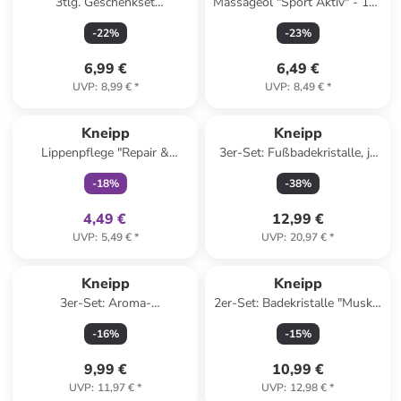
3tlg. Geschenkset
Massageöl "Sport Aktiv" - 100
"Pflegemomente"
ml
-
22
%
-
23
%
6,99 €
6,49 €
UVP
:
8,99 €
*
UVP
:
8,49 €
*
family
exklusiv
Kneipp
Kneipp
Lippenpflege "Repair &
3er-Set: Fußbadekristalle, je
Prevent", 4,7 g
600 g
-
18
%
-
38
%
4,49 €
12,99 €
UVP
:
5,49 €
*
UVP
:
20,97 €
*
Kneipp
Kneipp
3er-Set: Aroma-
2er-Set: Badekristalle "Muskel
Pflegeschaumbad "Traum des
Entspannung", 600 g
-
16
%
-
15
%
Orients", je 400 ml
9,99 €
10,99 €
UVP
:
11,97 €
*
UVP
:
12,98 €
*