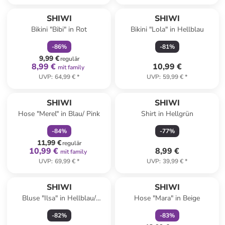
family
rabatt
SHIWI
SHIWI
Bikini "Bibi" in Rot
Bikini "Lola" in Hellblau
-
86
%
-
81
%
9,99 €
regulär
8,99 €
10,99 €
mit family
UVP
:
64,99 €
*
UVP
:
59,99 €
*
family
rabatt
SHIWI
SHIWI
Hose "Merel" in Blau/ Pink
Shirt in Hellgrün
-
84
%
-
77
%
11,99 €
regulär
10,99 €
8,99 €
mit family
UVP
:
69,99 €
*
UVP
:
39,99 €
*
family
rabatt
SHIWI
SHIWI
Bluse "Ilsa" in Hellblau/
Hose "Mara" in Beige
Apricot
-
82
%
-
83
%