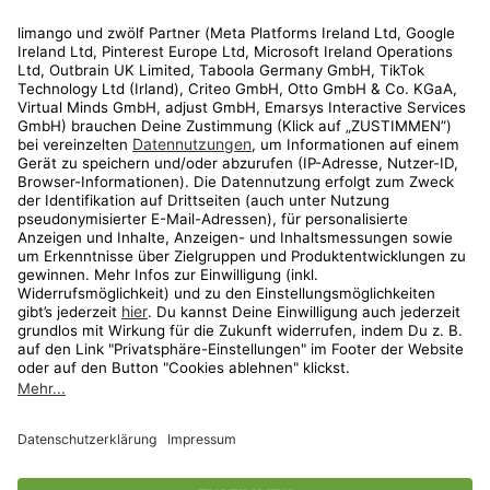
Rechtliches
Kundenservice
Shop
Aktionen
Travel
limango.nl
limango.pl