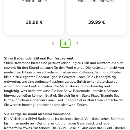
Hose in tanne
Hose in marine weiß
39,99 €
39,99 €
1
Shiwi Bademode: Stil und Komfort vereint
Shiwi Bademode bietet eine perfekte Mischung aus Stil und Komfort, die sich 
sowohl für den Strand als auch für den Pool eignet. Die Kollektion reicht von 
modischen Bikinis in verschiedenen Farben wie Rotbraun, Grün und Flieder 
bis hin zu eleganten Badeanzügen in Schwarz. Jedes Stück ist sorgfältig 
entworfen, um eine optimale Passform zu gewährleisten und gleichzeitig 
einen trendigen Look zu bieten. Die Materialien sind hochwertig und 
langlebig, was bedeutet, dass Sie Ihre Shiwi Bademode über viele Saisons 
hinweg genießen können. Egal ob Sie sich für ein Blake Fixed Triangle Set 
Ruffle in Schwarz oder ein Luna Fixed Triangle Set in Blau Ozean entscheiden, 
Sie werden immer gut aussehen und sich wohlfühlen.
Vielseitige Auswahl an Shiwi Bademode
Die Vielfalt der Shiwi Bademode ist beeindruckend. Von klassischen Schnitten 
bis hin zu modernen Designs, es gibt für jeden Geschmack und jede 
Körperform etwas Passendes. Die Bikini-Hose in Grün oder das Bikini-Oberteil 