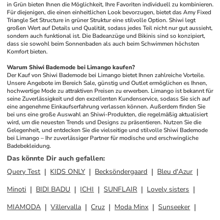
in Grün bieten Ihnen die Möglichkeit, Ihre Favoriten individuell zu kombinieren. 
Für diejenigen, die einen einheitlichen Look bevorzugen, bietet das Amy Fixed 
Triangle Set Structure in grüner Struktur eine stilvolle Option. Shiwi legt 
großen Wert auf Details und Qualität, sodass jedes Teil nicht nur gut aussieht, 
sondern auch funktional ist. Die Badeanzüge und Bikinis sind so konzipiert, 
dass sie sowohl beim Sonnenbaden als auch beim Schwimmen höchsten 
Komfort bieten.
Warum Shiwi Bademode bei Limango kaufen?
Der Kauf von Shiwi Bademode bei Limango bietet Ihnen zahlreiche Vorteile. 
Unsere Angebote im Bereich Sale, günstig und Outlet ermöglichen es Ihnen, 
hochwertige Mode zu attraktiven Preisen zu erwerben. Limango ist bekannt für 
seine Zuverlässigkeit und den exzellenten Kundenservice, sodass Sie sich auf 
eine angenehme Einkaufserfahrung verlassen können. Außerdem finden Sie 
bei uns eine große Auswahl an Shiwi-Produkten, die regelmäßig aktualisiert 
wird, um die neuesten Trends und Designs zu präsentieren. Nutzen Sie die 
Gelegenheit, und entdecken Sie die vielseitige und stilvolle Shiwi Bademode 
bei Limango – Ihr zuverlässiger Partner für modische und erschwingliche 
Badebekleidung.
Das könnte Dir auch gefallen
:
Query Test
KIDS ONLY
Becksöndergaard
Bleu d'Azur
Minoti
BIDI BADU
ICHI
SUNFLAIR
Lovely sisters
MIAMODA
Villervalla
Cruz
Moda Minx
Sunseeker