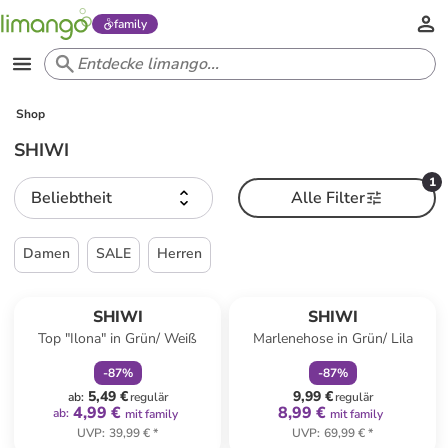
family
Shop
SHIWI
1
Beliebtheit
Alle Filter
Damen
SALE
Herren
family
rabatt
family
rabatt
SHIWI
SHIWI
Top "Ilona" in Grün/ Weiß
Marlenehose in Grün/ Lila
-
87
%
-
87
%
5,49 €
9,99 €
ab
:
regulär
regulär
4,99 €
8,99 €
ab
:
mit family
mit family
UVP
:
39,99 €
*
UVP
:
69,99 €
*