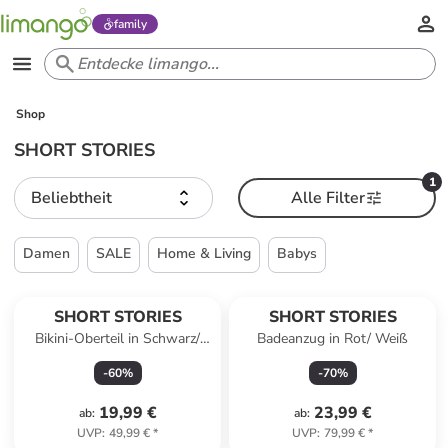
family
Shop
SHORT STORIES
1
Beliebtheit
Alle Filter
Damen
SALE
Home & Living
Babys
SHORT STORIES
SHORT STORIES
Bikini-Oberteil in Schwarz/
Badeanzug in Rot/ Weiß
Creme
-
60
%
-
70
%
19,99 €
23,99 €
ab
:
ab
:
UVP
:
49,99 €
*
UVP
:
79,99 €
*