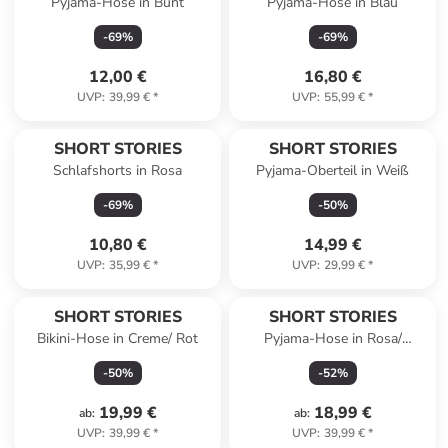
Pyjama-Hose in Bunt
Pyjama-Hose in Blau
-
69
%
-
69
%
12,00 €
16,80 €
UVP
:
39,99 €
*
UVP
:
55,99 €
*
SHORT STORIES
SHORT STORIES
Schlafshorts in Rosa
Pyjama-Oberteil in Weiß
-
69
%
-
50
%
10,80 €
14,99 €
UVP
:
35,99 €
*
UVP
:
29,99 €
*
SHORT STORIES
SHORT STORIES
Bikini-Hose in Creme/ Rot
Pyjama-Hose in Rosa/
Schwarz
-
50
%
-
52
%
19,99 €
18,99 €
ab
:
ab
:
UVP
:
39,99 €
*
UVP
:
39,99 €
*