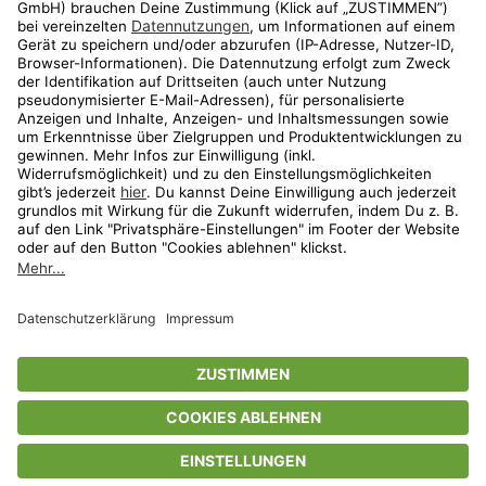
Aktionen
Travel
limango.nl
limango.pl
* Streichpreise entsprechen der unverbindlichen Preisempfehlung des
Herstellers. Prozentangaben beziehen sich auf den Streichpreis.
ᵃ Die jeweils aktuellen Teilnahmebedingungen unserer Freunde-werben-
Freunde-Aktionen findest Du unter
www.limango.de/einladen
ᵇ Gilt nur für von limango versandte Ware (nicht für von Partnern versandte
Ware und Travel).