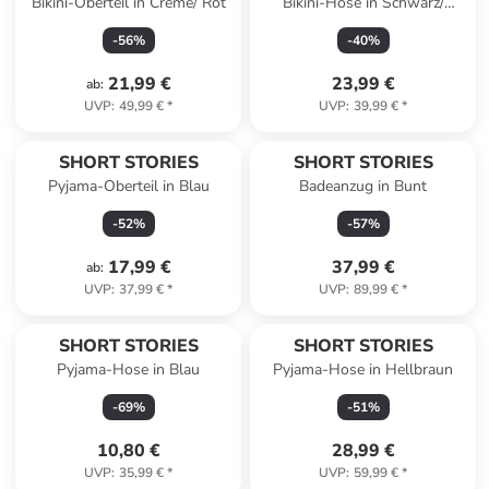
Bikini-Oberteil in Creme/ Rot
Bikini-Hose in Schwarz/
Creme/ Braun
-
56
%
-
40
%
21,99 €
23,99 €
ab
:
UVP
:
49,99 €
*
UVP
:
39,99 €
*
SHORT STORIES
SHORT STORIES
Pyjama-Oberteil in Blau
Badeanzug in Bunt
-
52
%
-
57
%
17,99 €
37,99 €
ab
:
UVP
:
37,99 €
*
UVP
:
89,99 €
*
SHORT STORIES
SHORT STORIES
Pyjama-Hose in Blau
Pyjama-Hose in Hellbraun
-
69
%
-
51
%
10,80 €
28,99 €
UVP
:
35,99 €
*
UVP
:
59,99 €
*