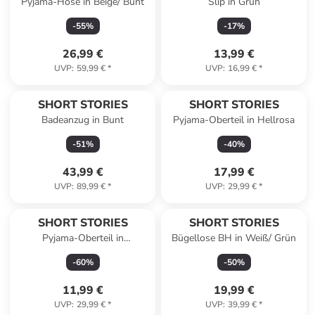
Pyjama-Hose in Beige/ Bunt
Slip in Grün
-
55
%
-
17
%
26,99 €
13,99 €
UVP
:
59,99 €
*
UVP
:
16,99 €
*
SHORT STORIES
SHORT STORIES
Badeanzug in Bunt
Pyjama-Oberteil in Hellrosa
-
51
%
-
40
%
43,99 €
17,99 €
UVP
:
89,99 €
*
UVP
:
29,99 €
*
SHORT STORIES
SHORT STORIES
Pyjama-Oberteil in
Bügellose BH in Weiß/ Grün
Dunkelblau
-
60
%
-
50
%
11,99 €
19,99 €
UVP
:
29,99 €
*
UVP
:
39,99 €
*