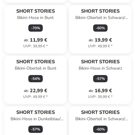
SHORT STORIES
SHORT STORIES
Bikini-Hose in Bunt
Bikini-Oberteil in Schwarz/
Weiß
-
70
%
-
60
%
11,99 €
19,99 €
ab
:
ab
:
UVP
:
39,99 €
*
UVP
:
49,99 €
*
SHORT STORIES
SHORT STORIES
Bikini-Oberteil in Bunt
Bikini-Hose in Schwarz
-
54
%
-
57
%
22,99 €
16,99 €
ab
:
ab
:
UVP
:
49,99 €
*
UVP
:
39,99 €
*
SHORT STORIES
SHORT STORIES
Bikini-Hose in Dunkelblau/
Bikini-Oberteil in Schwarz/
Creme
Weiß
-
57
%
-
60
%