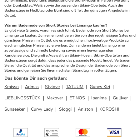
Schwimmbad. Besonders beliebt sind die Bikini-Hosen in Farben wie Bunt 
oder Dunkelblau/Weiß sowie die passenden Bikini-Oberteile. Auch die 
Badeanzüge in Hellblau oder Bunt sind oft Teil der günstigen Angebote im 
Outlet.
Warum Bademode von Short Stories bei Limango kaufen?
Es gibt viele Gründe, warum es sich lohnt, Bademode von Short Stories bei 
Limango zu kaufen. Zum einen profitieren Sie von den regelmäßigen Sales und 
günstigen Preisen im Outlet, die es ermöglichen, hochwertige Produkte zu 
erschwinglichen Preisen zu erwerben. Zum anderen bietet Limango eine 
zuverlässige und schnelle Lieferung sowie einen hervorragenden 
Kundenservice. Die große Auswahl an Bikini-Hosen, Bikini-Oberteilen und 
Badeanzügen sorgt dafür, dass jeder das passende Modell findet. Vertrauen 
Sie auf die Qualität und das ansprechende Design der Bademode von Short 
Stories und genießen Sie Ihren nächsten Strandtag in vollen Zügen.
Das könnte Dir auch gefallen
:
Kmisso
Admas
Stylove
TATUUM
Gunes Kizi
LIEBLINGSSTÜCK
Makover
ET NOS
Ipanima
Gulliver
Sunseeker
Curvy Lady
Sloggi
Aniston
KOROSHI