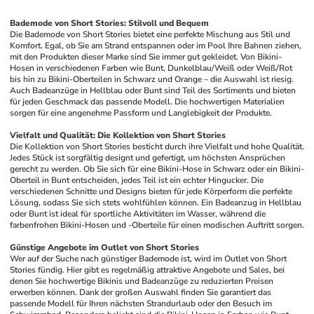
Bademode von Short Stories: Stilvoll und Bequem
Die Bademode von Short Stories bietet eine perfekte Mischung aus Stil und 
Komfort. Egal, ob Sie am Strand entspannen oder im Pool Ihre Bahnen ziehen, 
mit den Produkten dieser Marke sind Sie immer gut gekleidet. Von Bikini-
Hosen in verschiedenen Farben wie Bunt, Dunkelblau/Weiß oder Weiß/Rot 
bis hin zu Bikini-Oberteilen in Schwarz und Orange – die Auswahl ist riesig. 
Auch Badeanzüge in Hellblau oder Bunt sind Teil des Sortiments und bieten 
für jeden Geschmack das passende Modell. Die hochwertigen Materialien 
sorgen für eine angenehme Passform und Langlebigkeit der Produkte.
Vielfalt und Qualität: Die Kollektion von Short Stories
Die Kollektion von Short Stories besticht durch ihre Vielfalt und hohe Qualität. 
Jedes Stück ist sorgfältig designt und gefertigt, um höchsten Ansprüchen 
gerecht zu werden. Ob Sie sich für eine Bikini-Hose in Schwarz oder ein Bikini-
Oberteil in Bunt entscheiden, jedes Teil ist ein echter Hingucker. Die 
verschiedenen Schnitte und Designs bieten für jede Körperform die perfekte 
Lösung, sodass Sie sich stets wohlfühlen können. Ein Badeanzug in Hellblau 
oder Bunt ist ideal für sportliche Aktivitäten im Wasser, während die 
farbenfrohen Bikini-Hosen und -Oberteile für einen modischen Auftritt sorgen.
Günstige Angebote im Outlet von Short Stories
Wer auf der Suche nach günstiger Bademode ist, wird im Outlet von Short 
Stories fündig. Hier gibt es regelmäßig attraktive Angebote und Sales, bei 
denen Sie hochwertige Bikinis und Badeanzüge zu reduzierten Preisen 
erwerben können. Dank der großen Auswahl finden Sie garantiert das 
passende Modell für Ihren nächsten Strandurlaub oder den Besuch im 