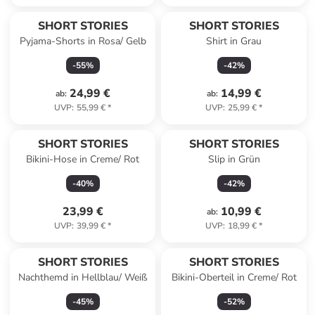
SHORT STORIES
SHORT STORIES
Pyjama-Shorts in Rosa/ Gelb
Shirt in Grau
-
55
%
-
42
%
24,99 €
14,99 €
ab
:
ab
:
UVP
:
55,99 €
*
UVP
:
25,99 €
*
SHORT STORIES
SHORT STORIES
Bikini-Hose in Creme/ Rot
Slip in Grün
-
40
%
-
42
%
23,99 €
10,99 €
ab
:
UVP
:
39,99 €
*
UVP
:
18,99 €
*
SHORT STORIES
SHORT STORIES
Nachthemd in Hellblau/ Weiß
Bikini-Oberteil in Creme/ Rot
-
45
%
-
52
%