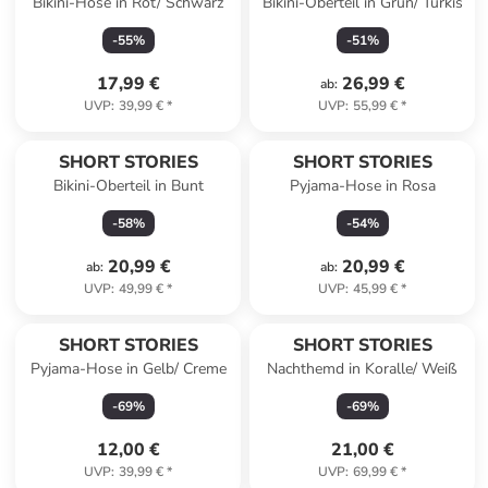
Bikini-Hose in Rot/ Schwarz
Bikini-Oberteil in Grün/ Türkis
-
55
%
-
51
%
17,99 €
26,99 €
ab
:
UVP
:
39,99 €
*
UVP
:
55,99 €
*
SHORT STORIES
SHORT STORIES
Bikini-Oberteil in Bunt
Pyjama-Hose in Rosa
-
58
%
-
54
%
20,99 €
20,99 €
ab
:
ab
:
UVP
:
49,99 €
*
UVP
:
45,99 €
*
SHORT STORIES
SHORT STORIES
Pyjama-Hose in Gelb/ Creme
Nachthemd in Koralle/ Weiß
-
69
%
-
69
%
12,00 €
21,00 €
UVP
:
39,99 €
*
UVP
:
69,99 €
*