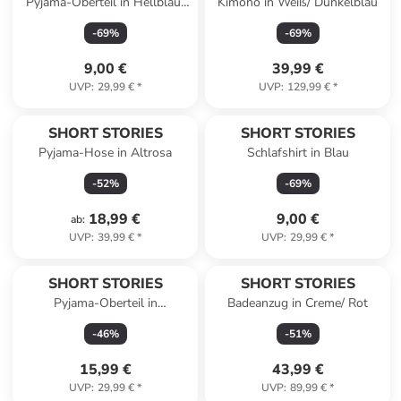
Pyjama-Oberteil in Hellblau/
Kimono in Weiß/ Dunkelblau
Orange
-
69
%
-
69
%
9,00 €
39,99 €
UVP
:
29,99 €
*
UVP
:
129,99 €
*
SHORT STORIES
SHORT STORIES
Pyjama-Hose in Altrosa
Schlafshirt in Blau
-
52
%
-
69
%
18,99 €
9,00 €
ab
:
UVP
:
39,99 €
*
UVP
:
29,99 €
*
SHORT STORIES
SHORT STORIES
Pyjama-Oberteil in
Badeanzug in Creme/ Rot
Dunkelblau
-
46
%
-
51
%
15,99 €
43,99 €
UVP
:
29,99 €
*
UVP
:
89,99 €
*