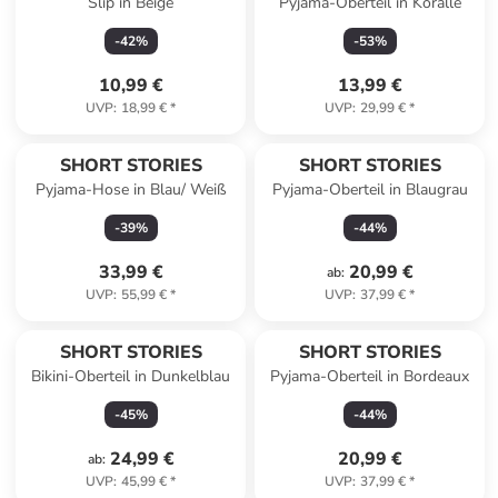
Slip in Beige
Pyjama-Oberteil in Koralle
-
42
%
-
53
%
10,99 €
13,99 €
UVP
:
18,99 €
*
UVP
:
29,99 €
*
SHORT STORIES
SHORT STORIES
Pyjama-Hose in Blau/ Weiß
Pyjama-Oberteil in Blaugrau
-
39
%
-
44
%
33,99 €
20,99 €
ab
:
UVP
:
55,99 €
*
UVP
:
37,99 €
*
SHORT STORIES
SHORT STORIES
Bikini-Oberteil in Dunkelblau
Pyjama-Oberteil in Bordeaux
-
45
%
-
44
%
24,99 €
20,99 €
ab
:
UVP
:
45,99 €
*
UVP
:
37,99 €
*