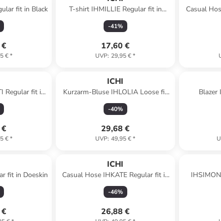
lar fit in Black
T-shirt IHMILLIE Regular fit in
Casual Hose
Cloud Dancer
-
41
%
 €
17,60 €
5 €
*
UVP
:
29,95 €
*
I
ICHI
 Regular fit in
Kurzarm-Bluse IHLOLIA Loose fit
Blazer 
in
in Bright Rose/White Stripe
-
40
%
 €
29,68 €
5 €
*
UVP
:
49,95 €
*
U
I
ICHI
 fit in Doeskin
Casual Hose IHKATE Regular fit in
IHSIMONS
Multi Tile aop
-
46
%
 €
26,88 €