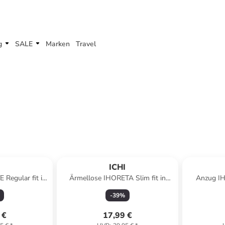
g
SALE
Marken
Travel
I
ICHI
 Regular fit in
Ärmellose IHORETA Slim fit in
Anzug IHL
ell
Black
-
39
%
 €
17,99 €