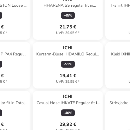
OSTON Loose fit
IHHARENA SS regular fit in
T-shirt IH
l Blue
Snapdragon
M
-
45
%
 €
21,75 €
5 €
*
UVP
:
39,95 €
*
I
ICHI
 PA4 Regular
Kurzarm-Bluse IHDAMILO Regular
Kleid IXNI
r Ikat Print
fit in Beryl Green
Eclips
-
51
%
 €
19,41 €
5 €
*
UVP
:
39,95 €
*
I
ICHI
r fit in Total
Casual Hose IHKATE Regular fit in
Strickjacke
e Flower
Blue Mirage Flock Dot
-
40
%
 €
29,92 €