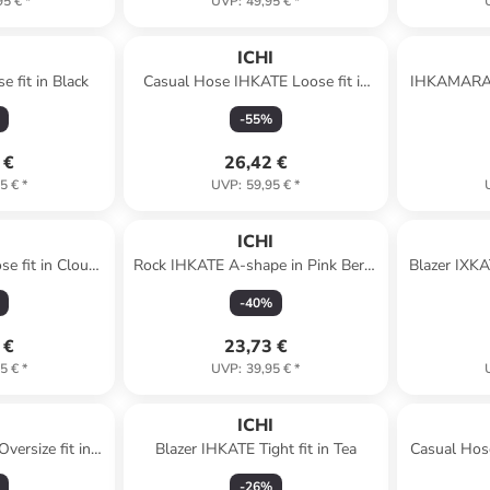
95 €
*
UVP
:
49,95 €
*
I
ICHI
 fit in Black
Casual Hose IHKATE Loose fit in
IHKAMARA W
Multi Tile aop
-
55
%
 €
26,42 €
5 €
*
UVP
:
59,95 €
*
I
ICHI
e fit in Cloud
Rock IHKATE A-shape in Pink Berry
Blazer IXKA
r
Bouclé
B
-
40
%
 €
23,73 €
5 €
*
UVP
:
39,95 €
*
I
ICHI
ersize fit in
Blazer IHKATE Tight fit in Tea
Casual Hose
rage
Total
-
26
%