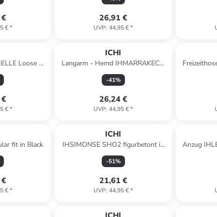
 €
26,91 €
5 €
*
UVP
:
44,95 €
*
I
ICHI
IELLE Loose fit
Langarm - Hemd IHMARRAKECH
Freizeithos
 Green Tea
Regular fit in Tannin Leo Aop
Ra
-
41
%
 €
26,24 €
5 €
*
UVP
:
44,95 €
*
I
ICHI
ar fit in Black
IHSIMONSE SHO2 figurbetont in
Anzug IHLE
Little Boy Blue
PINS
-
51
%
 €
21,61 €
5 €
*
UVP
:
44,95 €
*
I
ICHI