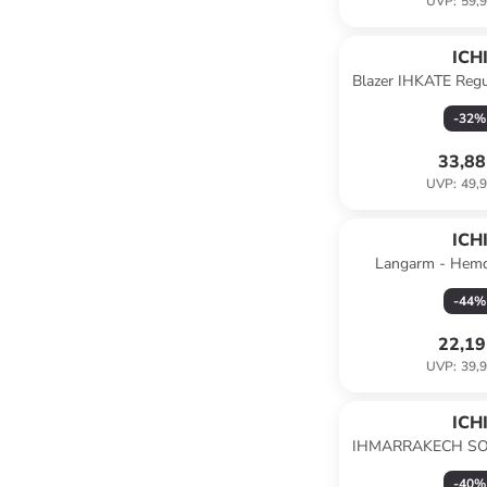
UVP
:
59,9
ICH
Blazer IHKATE Regula
-
32
%
33,88
UVP
:
49,9
ICH
Langarm - Hem
Straight fit in 
-
44
%
22,19
UVP
:
39,9
ICH
IHMARRAKECH SO 
fit in Gree
-
40
%