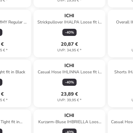
5 €
*
UVP
:
29,95 €
*
I
ICHI
MY Regular fit
Strickpullover IHALPA Loose fit in
Overall 
 blue
Sandshell
Bro
-
40
%
 €
20,87 €
5 €
*
UVP
:
34,95 €
*
I
ICHI
t fit in Black
Casual Hose IHLINNA Loose fit in
Shorts IH
Dark Navy
Robb
-
40
%
 €
23,89 €
5 €
*
UVP
:
39,95 €
*
I
ICHI
ight fit in
Kurzarm-Bluse IHBRIELLA Loose
Casual Hose
ta
fit in Bright White
-
40
%