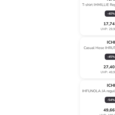
T-shirt IHMILLIE Regu
-
40
%
17,74
UVP
:
29,9
ICH
Casual Hose IHRUTI
Doesk
-
45
%
27,40
UVP
:
49,9
ICH
IHFUNOLA JA regular
-
54
%
49,66