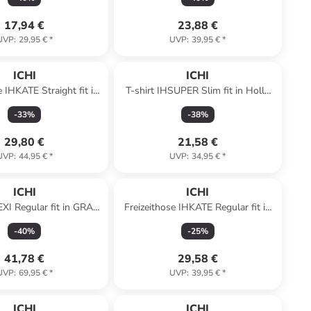
17,94 €
23,88 €
UVP
:
29,95 €
*
UVP
:
39,95 €
*
ICHI
ICHI
e IHKATE Straight fit in
T-shirt IHSUPER Slim fit in Holly
spberry Wine
Green
-
33
%
-
38
%
29,80 €
21,58 €
UVP
:
44,95 €
*
UVP
:
34,95 €
*
ICHI
ICHI
XI Regular fit in GRAY
Freizeithose IHKATE Regular fit in
TRIPE MELANGE
Holly Berry
-
40
%
-
25
%
41,78 €
29,58 €
UVP
:
69,95 €
*
UVP
:
39,95 €
*
ICHI
ICHI