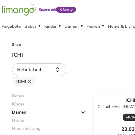
Sparen mit
family
Angebote
Babys
Kinder
Damen
Herren
Home & Livin
Shop
ICHI
Beliebtheit
ICHI
Babys
ICH
Kinder
Casual Hose IHKATE
Damen
Sandsh
-
48
%
Herren
Home & Living
23,03