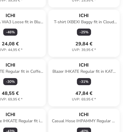
UVP
:
59,95 €
*
UVP
:
29,95 €
*
ICHI
ICHI
A3 Loose fit in Blue
T-shirt IXBEXI Baggy fit in Cloud
Mirage
Dancer w/ racing red
-
46
%
-
25
%
24,08 €
29,84 €
UVP
:
44,95 €
*
UVP
:
39,95 €
*
ICHI
ICHI
TE Regular fit in Coffee
Blazer IHKATE Regular fit in KATE
ean/C.Dancer
DENIM MEDIUM BLUE
-
30
%
-
31
%
48,55 €
47,84 €
UVP
:
69,95 €
*
UVP
:
69,95 €
*
ICHI
ICHI
 IHKATE Regular fit in
Casual Hose IHPAMMY Regular fit
 Eclipse Ikat aop
in Light blue washed
-
43
%
-
40
%