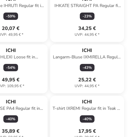
 IHRUTI Regular fit in
IHKATE STRAIGHT PA Regular fit
Crystal Gray
in Total Eclipse
-
59
%
-
23
%
20,07 €
34,25 €
UVP
:
49,95 €
*
UVP
:
44,95 €
*
ICHI
ICHI
IHLEXI Loose fit in
Langarm-Bluse IXMIRELLA Regular
Greenbriar
fit in Black
-
54
%
-
43
%
49,95 €
25,22 €
VP
:
109,95 €
*
UVP
:
44,95 €
*
ICHI
ICHI
E PA4 Regular fit in
T-shirt IXREMI Regular fit in Teak w.
Kombu Green
pinst.
-
40
%
-
40
%
35,89 €
17,95 €