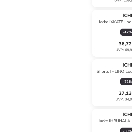
UVP
:
109,
ICH
Jacke IXKATE Loose
-
47
%
36,72
UVP
:
69,9
ICH
Shorts IHLINO Loos
Dance
-
22
%
27,13
UVP
:
34,9
ICH
Jacke IHBUNALA Ov
Blue Mi
-
50
%