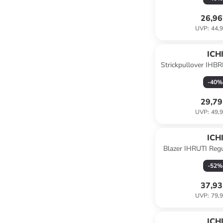
26,96
UVP
:
44,9
ICH
Strickpullover IHBR
in Oatmeal w.
-
40
%
29,79
UVP
:
49,9
ICH
Blazer IHRUTI Regul
-
52
%
37,93
UVP
:
79,9
ICH