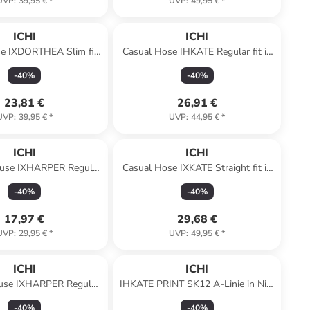
UVP
:
39,95 €
*
UVP
:
49,95 €
*
ICHI
ICHI
e IXDORTHEA Slim fit
Casual Hose IHKATE Regular fit in
in Caribou
Almond Milk
-
40
%
-
40
%
23,81 €
26,91 €
UVP
:
39,95 €
*
UVP
:
44,95 €
*
ICHI
ICHI
use IXHARPER Regular
Casual Hose IXKATE Straight fit in
 Oasis Flower Print
Kalamata
-
40
%
-
40
%
17,97 €
29,68 €
UVP
:
29,95 €
*
UVP
:
49,95 €
*
ICHI
ICHI
use IXHARPER Regular
IHKATE PRINT SK12 A-Linie in Nile
ars Red Flower Print
Blue Ikat aop
-
40
%
-
40
%