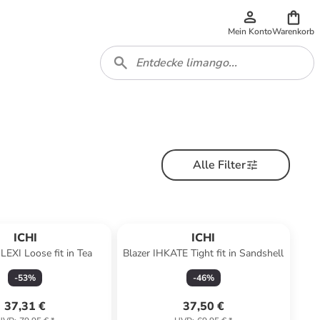
Mein Konto
Warenkorb
Alle Filter
ICHI
ICHI
EXI Loose fit in Tea
Blazer IHKATE Tight fit in Sandshell
-
53
%
-
46
%
37,31 €
37,50 €