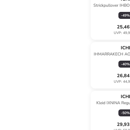
Strickpullover IHB
in Medieva
-
49
%
25,46
UVP
:
49,9
ICH
IHMARRAKECH AOP
fit in Greenbria
-
40
%
26,84
UVP
:
44,9
ICH
Kleid IXNINA Regula
Eclipse/Whit
-
50
%
29,93