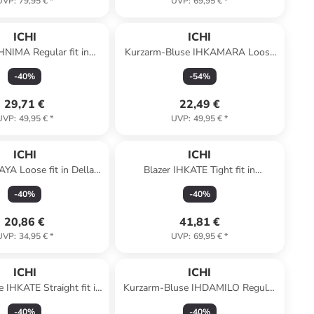
UVP
:
79,95 €
*
UVP
:
69,95 €
*
ICHI
ICHI
IHNIMA Regular fit in
Kurzarm-Bluse IHKAMARA Loose
wn Leopard aop
fit in Fiery Red
-
40
%
-
54
%
29,71 €
22,49 €
UVP
:
49,95 €
*
UVP
:
49,95 €
*
ICHI
ICHI
AYA Loose fit in Della
Blazer IHKATE Tight fit in
ia Blue Dot Aop
Greenbriar Ikat Print
-
40
%
-
40
%
20,86 €
41,81 €
UVP
:
34,95 €
*
UVP
:
69,95 €
*
ICHI
ICHI
 IHKATE Straight fit in
Kurzarm-Bluse IHDAMILO Regular
Ether
fit in Birch
-
40
%
-
40
%