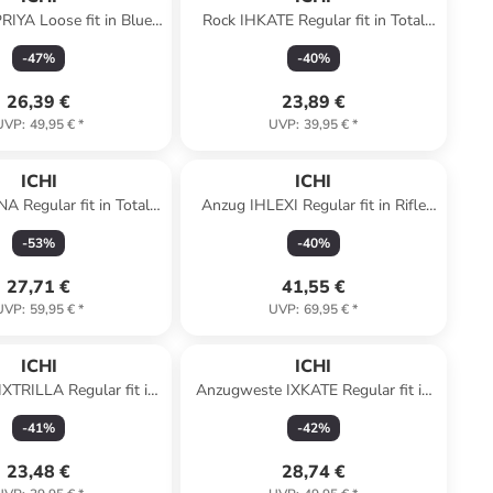
PRIYA Loose fit in Blue
Rock IHKATE Regular fit in Total
irage jaquard
Eclipse Multi aop
-
47
%
-
40
%
26,39 €
23,89 €
UVP
:
49,95 €
*
UVP
:
39,95 €
*
ICHI
ICHI
NA Regular fit in Total
Anzug IHLEXI Regular fit in Rifle
e w. Blue Flowers
Green Melange
-
53
%
-
40
%
27,71 €
41,55 €
UVP
:
59,95 €
*
UVP
:
69,95 €
*
ICHI
ICHI
 IXTRILLA Regular fit in
Anzugweste IXKATE Regular fit in
Doeskin
Dark Grey Mel/C.Dancer
-
41
%
-
42
%
23,48 €
28,74 €