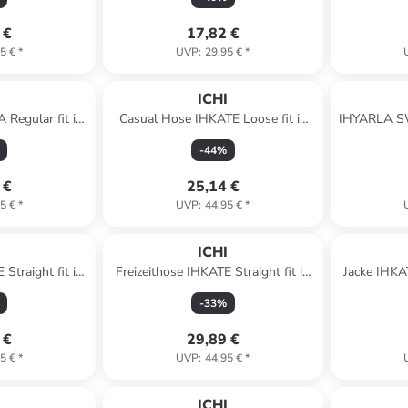
 €
17,82 €
5 €
*
UVP
:
29,95 €
*
I
ICHI
 Regular fit in
Casual Hose IHKATE Loose fit in
IHYARLA SW 
melange
Pine Green
-
44
%
 €
25,14 €
5 €
*
UVP
:
44,95 €
*
I
ICHI
Straight fit in
Freizeithose IHKATE Straight fit in
Jacke IHKAT
erry
Patriot Blue
-
33
%
 €
29,89 €
5 €
*
UVP
:
44,95 €
*
I
ICHI