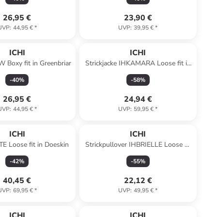
26,95 €
23,90 €
UVP
:
44,95 €
*
UVP
:
39,95 €
*
ICHI
ICHI
Boxy fit in Greenbriar
Strickjacke IHKAMARA Loose fit in
Grey melange
-
40
%
-
58
%
26,95 €
24,94 €
UVP
:
44,95 €
*
UVP
:
59,95 €
*
ICHI
ICHI
E Loose fit in Doeskin
Strickpullover IHBRIELLE Loose fit
in Oatmeal w. Total Eclipse
-
42
%
-
55
%
40,45 €
22,12 €
UVP
:
69,95 €
*
UVP
:
49,95 €
*
ICHI
ICHI