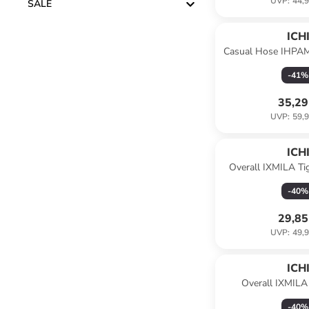
UVP
:
44,9
SALE
ICH
Casual Hose IHPAM
in Medium
-
41
%
35,29
UVP
:
59,9
ICH
Overall IXMILA Tigh
-
40
%
29,85
UVP
:
49,9
ICH
Overall IXMILA T
Kalama
-
40
%