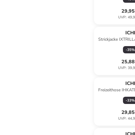
29,95
UVP
:
49,9
ICH
Strickjacke IXTRILLA
Light grey 
-
35
%
25,88
UVP
:
39,9
ICH
Freizeithose IHKATE 
Holly B
-
33
%
29,85
UVP
:
44,9
ICH