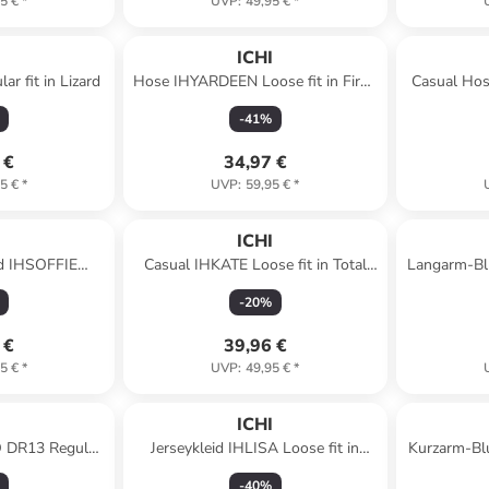
5 €
*
UVP
:
49,95 €
*
I
ICHI
r fit in Lizard
Hose IHYARDEEN Loose fit in Fired
Casual Hos
Brick Animal
-
41
%
 €
34,97 €
5 €
*
UVP
:
59,95 €
*
I
ICHI
d IHSOFFIE
Casual IHKATE Loose fit in Total
Langarm-Bl
Mulled Basil
Eclipse
fit in
-
20
%
 €
39,96 €
5 €
*
UVP
:
49,95 €
*
I
ICHI
DR13 Regular
Jerseykleid IHLISA Loose fit in
Kurzarm-Bl
nbriar
Total Eclipse Flower print
fit in M
-
40
%