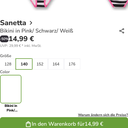
Sanetta
Bikini in Pink/ Schwarz/ Weiß
14,99 €
-
50
%
UVP
:
29,99 €
*
inkl. MwSt.
Größe
128
140
152
164
176
Color
Bikini in
Pink/
Schwarz/
Warum ändern sich die Preise?
Weiß
In den Warenkorb für
14,99 €