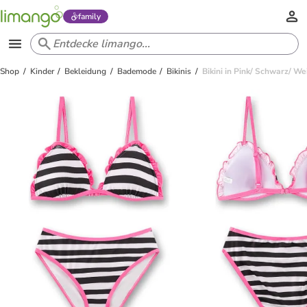
family
Shop
Kinder
Bekleidung
Bademode
Bikinis
Bikini in Pink/ Schwarz/ We