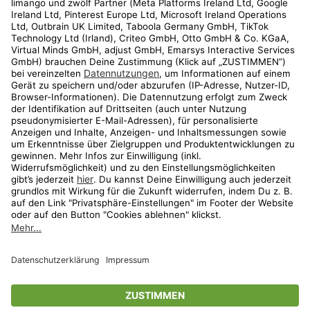
Kundenservice
Shop
Aktionen
Travel
limango.nl
limango.pl
* Streichpreise entsprechen der unverbindlichen Preisempfehlung des