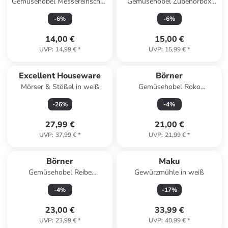
Gemüsehobel Messereinschub
Gemüsehobel Zubehörbox
7mm - Zubehör für V5
Schieberbox TrendLine mit
-
6
%
-
6
%
PowerLine in weiß
Fuß in orange
14,00 €
15,00 €
UVP
:
14,99 €
*
UVP
:
15,99 €
*
Excellent Houseware
Börner
Mörser & Stößel in weiß
Gemüsehobel Roko
PowerLine in grün
-
26
%
-
4
%
27,99 €
21,00 €
UVP
:
37,99 €
*
UVP
:
21,99 €
*
Börner
Maku
Gemüsehobel Reibe
Gewürzmühle in weiß
PowerLine in rot
-
4
%
-
17
%
23,00 €
33,99 €
UVP
:
23,99 €
*
UVP
:
40,99 €
*