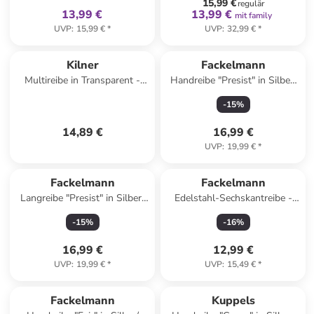
15,99 €
regulär
13,99 €
13,99 €
mit family
UVP
:
15,99 €
*
UVP
:
32,99 €
*
Kilner
Fackelmann
Multireibe in Transparent -
Handreibe "Presist" in Silber/
(B)20 x (H)9 x (T)3 cm
Schwarz - (L)23 x (B)8 cm
-
15
%
14,89 €
16,99 €
UVP
:
19,99 €
*
Fackelmann
Fackelmann
Langreibe "Presist" in Silber/
Edelstahl-Sechskantreibe -
Schwarz - (L)38,5 cm
(H)22 cm
-
15
%
-
16
%
16,99 €
12,99 €
UVP
:
19,99 €
*
UVP
:
15,49 €
*
Fackelmann
Kuppels