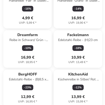
Handreibe "Fair" in Silber/
Handreibe "Grano" in Silber/
Natur - (L)23 cm
Hellbraun - (L)31 cm
-
16
%
-
14
%
4,99 €
16,99 €
UVP
:
5,99 €
*
UVP
:
19,90 €
*
Dreamfarm
Fackelmann
Reibe in Schwarz/ Grün -
Edelstahl-Reibe - (H)23 cm
(L)32 cm
-
10
%
-
18
%
16,99 €
10,99 €
UVP
:
18,95 €
*
UVP
:
13,49 €
*
BergHOFF
KitchenAid
Edelstahl-Reibe - (B)8,5 x
Küchenreibe in Silber/ Rot -
(H)27 x (T)4,5 cm
(L)29,5 cm
-
23
%
-
12
%
12,99 €
13,99 €
UVP
:
16,95 €
*
UVP
:
15,99 €
*