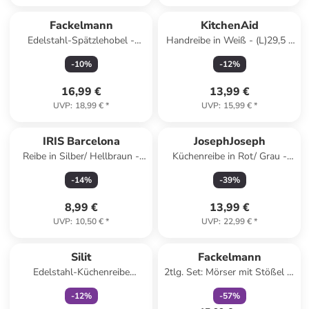
Fackelmann
KitchenAid
Edelstahl-Spätzlehobel -
Handreibe in Weiß - (L)29,5 x
(L)31,5 x (B)11 cm
(B)5 cm
-
10
%
-
12
%
16,99 €
13,99 €
UVP
:
18,99 €
*
UVP
:
15,99 €
*
IRIS Barcelona
JosephJoseph
Reibe in Silber/ Hellbraun -
Küchenreibe in Rot/ Grau -
(H)27,5 x Ø 12 cm
(B)10 x (H)12 x (T)10 cm
-
14
%
-
39
%
8,99 €
13,99 €
UVP
:
10,50 €
*
UVP
:
22,99 €
*
family
exklusiv
family
rabatt
Silit
Fackelmann
Edelstahl-Küchenreibe
2tlg. Set: Mörser mit Stößel in
"Classic Line" - (L)25 cm
Grau
-
12
%
-
57
%