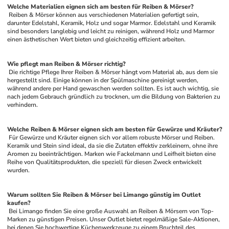
Welche Materialien eignen sich am besten für Reiben & Mörser?
 Reiben & Mörser können aus verschiedenen Materialien gefertigt sein, 
darunter Edelstahl, Keramik, Holz und sogar Marmor. Edelstahl und Keramik 
sind besonders langlebig und leicht zu reinigen, während Holz und Marmor 
einen ästhetischen Wert bieten und gleichzeitig effizient arbeiten.
Wie pflegt man Reiben & Mörser richtig?
 Die richtige Pflege Ihrer Reiben & Mörser hängt vom Material ab, aus dem sie 
hergestellt sind. Einige können in der Spülmaschine gereinigt werden, 
während andere per Hand gewaschen werden sollten. Es ist auch wichtig, sie 
nach jedem Gebrauch gründlich zu trocknen, um die Bildung von Bakterien zu 
verhindern.
Welche Reiben & Mörser eignen sich am besten für Gewürze und Kräuter?
 Für Gewürze und Kräuter eignen sich vor allem robuste Mörser und Reiben. 
Keramik und Stein sind ideal, da sie die Zutaten effektiv zerkleinern, ohne ihre 
Aromen zu beeinträchtigen. Marken wie Fackelmann und Leifheit bieten eine 
Reihe von Qualitätsprodukten, die speziell für diesen Zweck entwickelt 
wurden.
Warum sollten Sie Reiben & Mörser bei Limango günstig im Outlet 
kaufen?
 Bei Limango finden Sie eine große Auswahl an Reiben & Mörsern von Top-
Marken zu günstigen Preisen. Unser Outlet bietet regelmäßige Sale-Aktionen, 
bei denen Sie hochwertige Küchenwerkzeuge zu einem Bruchteil des 