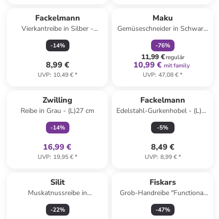
family
rabatt
Fackelmann
Maku
Vierkantreibe in Silber -
Gemüseschneider in Schwarz/
(B)11,5 x (H)21,5 x (T)11,5 cm
Weiß - (B)27 x (H)10 cm
-
14
%
-
76
%
11,99 €
regulär
8,99 €
10,99 €
mit family
UVP
:
10,49 €
*
UVP
:
47,08 €
*
family
exklusiv
Zwilling
Fackelmann
Reibe in Grau - (L)27 cm
Edelstahl-Gurkenhobel - (L)29
x (B)11 cm
-
14
%
-
5
%
16,99 €
8,49 €
UVP
:
19,95 €
*
UVP
:
8,99 €
*
Silit
Fiskars
Muskatnussreibe in
Grob-Handreibe "Functional
Transparent/ Schwarz - (H)10
Form" in Schwarz - (H)31,8
-
22
%
-
47
%
cm
cm