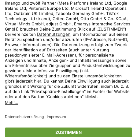
Kundenservice
Shop
Aktionen
Travel
limango.nl
limango.pl