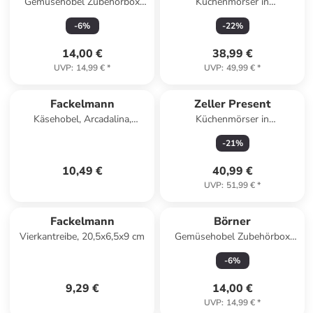
Gemüsehobel Zubehörbox
Küchenmörser in
Schieberbox TrendLine ohne
anthrazitfarben
-
6
%
-
22
%
Fuß in schwarz
14,00 €
38,99 €
UVP
:
14,99 €
*
UVP
:
49,99 €
*
Fackelmann
Zeller Present
Käsehobel, Arcadalina,
Küchenmörser in
33,8x3x11,6 cm
anthrazitfarben
-
21
%
10,49 €
40,99 €
UVP
:
51,99 €
*
Fackelmann
Börner
Vierkantreibe, 20,5x6,5x9 cm
Gemüsehobel Zubehörbox
Schieberbox - Zubehör für V5
-
6
%
PowerLine in rot
9,29 €
14,00 €
UVP
:
14,99 €
*