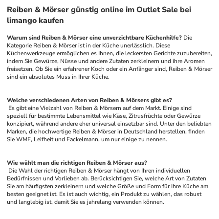
Reiben & Mörser günstig online im Outlet Sale bei
limango kaufen
Warum sind Reiben & Mörser eine unverzichtbare Küchenhilfe?
 Die 
Kategorie Reiben & Mörser ist in der Küche unerlässlich. Diese 
Küchenwerkzeuge ermöglichen es Ihnen, die leckersten Gerichte zuzubereiten, 
indem Sie Gewürze, Nüsse und andere Zutaten zerkleinern und ihre Aromen 
freisetzen. Ob Sie ein erfahrener Koch oder ein Anfänger sind, Reiben & Mörser 
sind ein absolutes Muss in Ihrer Küche.
Welche verschiedenen Arten von Reiben & Mörsers gibt es?
 Es gibt eine Vielzahl von Reiben & Mörsern auf dem Markt. Einige sind 
speziell für bestimmte Lebensmittel wie Käse, Zitrusfrüchte oder Gewürze 
konzipiert, während andere eher universal einsetzbar sind. Unter den beliebten 
Marken, die hochwertige Reiben & Mörser in Deutschland herstellen, finden 
Sie 
WMF
, Leifheit und Fackelmann, um nur einige zu nennen.
Wie wählt man die richtigen Reiben & Mörser aus?
 Die Wahl der richtigen Reiben & Mörser hängt von Ihren individuellen 
Bedürfnissen und Vorlieben ab. Berücksichtigen Sie, welche Art von Zutaten 
Sie am häufigsten zerkleinern und welche Größe und Form für Ihre Küche am 
besten geeignet ist. Es ist auch wichtig, ein Produkt zu wählen, das robust 
und langlebig ist, damit Sie es jahrelang verwenden können.