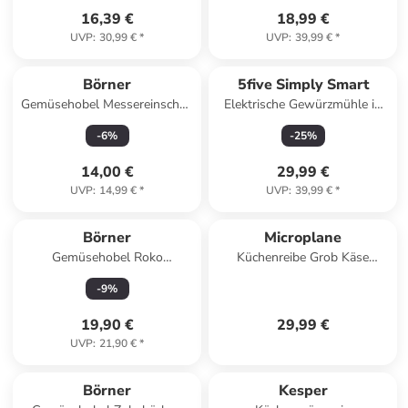
16,39 €
18,99 €
UVP
:
30,99 €
*
UVP
:
39,99 €
*
Börner
5five Simply Smart
Gemüsehobel Messereinschub
Elektrische Gewürzmühle in
3,5mm - Zubehör für V5
schwarz
-
6
%
-
25
%
PowerLine in orange
14,00 €
29,99 €
UVP
:
14,99 €
*
UVP
:
39,99 €
*
Börner
Microplane
Gemüsehobel Roko
Küchenreibe Grob Käse
PowerLine in rot
Karotte Ingwer Meerrettich
-
9
%
Schwarz Edelstahlklingen
19,90 €
29,99 €
UVP
:
21,90 €
*
Börner
Kesper