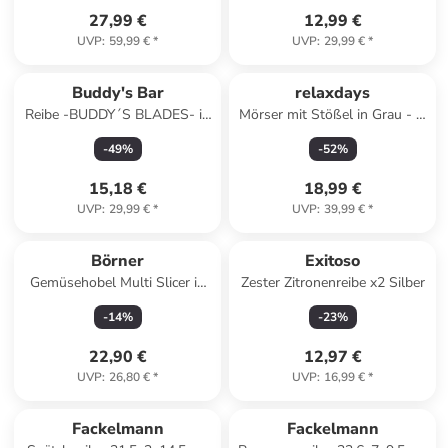
27,99 €
12,99 €
UVP
:
59,99 €
*
UVP
:
29,99 €
*
Buddy's Bar
relaxdays
Reibe -BUDDY´S BLADES- in
Mörser mit Stößel in Grau - Ø
Schwarz, Maße: 3,2x2,5x30,5
13 cm
-
49
%
-
52
%
cm
15,18 €
18,99 €
UVP
:
29,99 €
*
UVP
:
39,99 €
*
Börner
Exitoso
Gemüsehobel Multi Slicer in
Zester Zitronenreibe x2 Silber
mehrfarbig
-
14
%
-
23
%
22,90 €
12,97 €
UVP
:
26,80 €
*
UVP
:
16,99 €
*
Fackelmann
Fackelmann