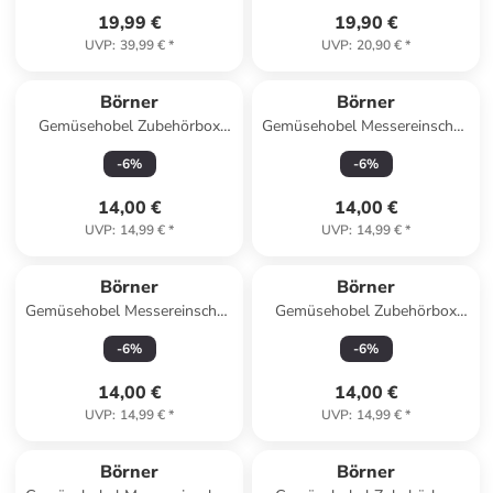
19,99 €
19,90 €
UVP
:
39,99 €
*
UVP
:
20,90 €
*
Börner
Börner
Gemüsehobel Zubehörbox
Gemüsehobel Messereinschub
Schieberbox TrendLine ohne
10mm - Zubehör für V5
-
6
%
-
6
%
Fuß in rot
PowerLine in weiß
14,00 €
14,00 €
UVP
:
14,99 €
*
UVP
:
14,99 €
*
Börner
Börner
Gemüsehobel Messereinschub
Gemüsehobel Zubehörbox
10mm - Zubehör für V5
Schieberbox - Zubehör für V5
-
6
%
-
6
%
PowerLine in violett
PowerLine in orange
14,00 €
14,00 €
UVP
:
14,99 €
*
UVP
:
14,99 €
*
Börner
Börner