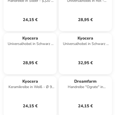
Handreibe in Silber - (L)20 x
Universalhobel in Rot -
(B)3 cm
(L)27,7 x (B)9,2 cm
24,15 €
28,95 €
Kyocera
Kyocera
Universalhobel in Schwarz -
Universalhobel in Schwarz -
(L)27,7 x (B)9,2 cm
(L)27,7 x (B)9,2 cm
28,95 €
32,95 €
Kyocera
Dreamfarm
Keramikreibe in Weiß - Ø 9
Handreibe ''Ograte'' in
cm
Schwarz - (B)14,5 x (H)1 x
(T)25 cm
24,15 €
24,15 €