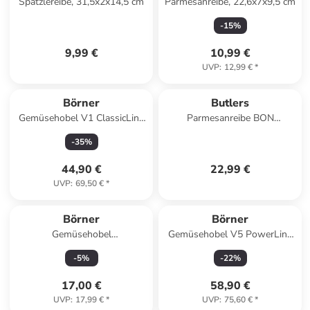
Spätzlereibe, 31,5x2x14,5 cm
Parmesanreibe, 22,6x7x9,5 cm
-
15
%
9,99 €
10,99 €
UVP
:
12,99 €
*
Börner
Butlers
Gemüsehobel V1 ClassicLine
Parmesanreibe BON
Profi Set in orange
FROMAGE in Silber
-
35
%
44,90 €
22,99 €
UVP
:
69,50 €
*
Börner
Börner
Gemüsehobel
Gemüsehobel V5 PowerLine
Scheibenschneider DesignLine
Profi Set in rot
-
5
%
-
22
%
in weiß
17,00 €
58,90 €
UVP
:
17,99 €
*
UVP
:
75,60 €
*