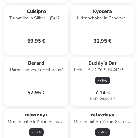
Cuisipro
Kyocera
Turmreibe in Silber - (B)12 x
Juliennehobel in Schwarz -
(H)25 x (T)14 cm
(L)27,7 x (B)9,2 cm
69,95 €
32,95 €
Berard
Buddy's Bar
Parmesanbox in Hellbraun/
Reibe -BUDDY´S BLADES- in
Silber - (B)15 x (H)7 x (T)8,5
Schwarz, Maße: 3,2x2,5x32
-
76
%
cm
cm
57,95 €
7,14 €
UVP
:
29,99 €
*
relaxdays
relaxdays
Mörser mit Stößel in Schwarz
Mörser mit Stößel in Grau - Ø
- Ø 20 cm
8,5 cm
-
53
%
-
56
%