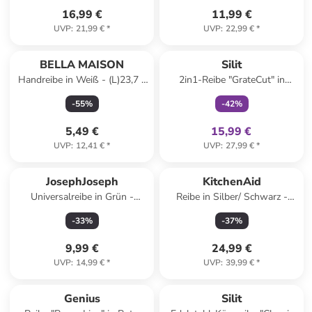
16,99 €
11,99 €
UVP
:
21,99 €
*
UVP
:
22,99 €
*
family
exklusiv
BELLA MAISON
Silit
Handreibe in Weiß - (L)23,7 x
2in1-Reibe "GrateCut" in
(B)5,5 cm
Schwarz/ Rot - (L)29,6 cm
-
55
%
-
42
%
5,49 €
15,99 €
UVP
:
12,41 €
*
UVP
:
27,99 €
*
JosephJoseph
KitchenAid
Universalreibe in Grün -
Reibe in Silber/ Schwarz -
(L)26,5 x (B)8 cm
(H)26 cm
-
33
%
-
37
%
9,99 €
24,99 €
UVP
:
14,99 €
*
UVP
:
39,99 €
*
family
rabatt
Genius
Silit