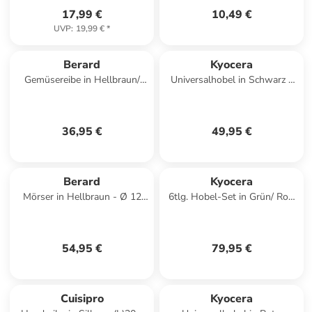
17,99 €
10,49 €
UVP
:
19,99 €
*
Berard
Kyocera
Gemüsereibe in Hellbraun/
Universalhobel in Schwarz -
Silber - (L)32 x (B)8 cm
(L)35 x (B)12,5 cm
36,95 €
49,95 €
Berard
Kyocera
Mörser in Hellbraun - Ø 12
6tlg. Hobel-Set in Grün/ Rot/
cm
Schwarz
54,95 €
79,95 €
Cuisipro
Kyocera