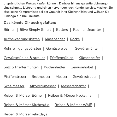
ursprünglichen Preises kaufen können. Darüber hinaus garantiert Limango 
eine schnelle Lieferung und einen hervorragenden Kundenservice. Machen Sie 
also keine Kompromisse bei der Qualität Ihrer Küchenhilfen und wählen Sie 
Limango für Ihre Einkäufe.
Das könnte Dir auch gefallen
:
Börner
5five Simply Smart
Butlers
Raumentfeuchter
Aufbewahrungskisten
Massbänder
Röcke
Rohrreinigungsbürsten
Gemüsereiben
Gewürzmühlen
Gewürzmühlen & streuer
Pfeffermühlen
Küchenhelfer
Salz & Pfeffermühlen
Küchenhelfer
Gemüsehobel
Pfefferstreuer
Brotmesser
Messer
Gewürzstreuer
Schälmesser
Allzweckmesser
Messerschärfer
Reiben & Mörser Börner
Reiben & Mörser Fackelmann
Reiben & Mörser KitchenAid
Reiben & Mörser WMF
Reiben & Mörser relaxdays