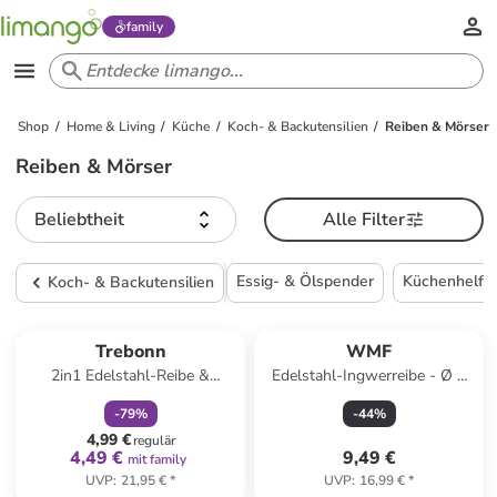
family
Shop
Home & Living
Küche
Koch- & Backutensilien
Reiben & Mörser
Reiben & Mörser
Beliebtheit
Alle Filter
Essig- & Ölspender
Küchenhelfe
Koch- & Backutensilien
family
rabatt
Reserviert
Trebonn
WMF
2in1 Edelstahl-Reibe &
Edelstahl-Ingwerreibe - Ø 9
Schäler in Lila - (B)10 x
cm
-
79
%
-
44
%
(H)31,4 x (T)1,8 cm
4,99 €
regulär
4,49 €
9,49 €
mit family
UVP
:
21,95 €
*
UVP
:
16,99 €
*