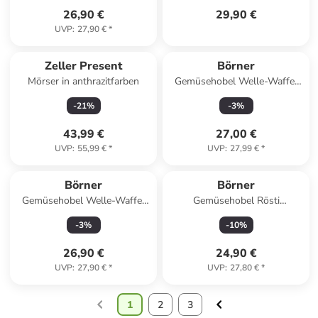
26,90 €
29,90 €
UVP
:
27,90 €
*
Zeller Present
Börner
Mörser in anthrazitfarben
Gemüsehobel Welle-Waffel
PowerLine mit Fruchthalter in
-
21
%
-
3
%
violett
43,99 €
27,00 €
UVP
:
55,99 €
*
UVP
:
27,99 €
*
Börner
Börner
Gemüsehobel Welle-Waffel
Gemüsehobel Rösti
PowerLine mit Fruchthalter in
PowerLine mit Fruchthalter in
-
3
%
-
10
%
orange
weiß
26,90 €
24,90 €
UVP
:
27,90 €
*
UVP
:
27,80 €
*
1
2
3