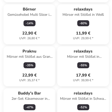
Börner
relaxdays
Gemüsehobel Multi Slicer in
Mörser mit Stößel in Weiß
mehrfarbig
-
14
%
-
60
%
22,90 €
11,99 €
UVP
:
26,80 €
*
UVP
:
29,99 €
*
Praknu
relaxdays
Mörser mit Stößel aus Granit
Mörser mit Stößel in
- Für ein feines Mahlergebnis
Dunkelgrau - (B)14,5 x (T)14,5
-
35
%
-
55
%
- Mit
cm
22,99 €
17,99 €
UVP
:
35,37 €
*
UVP
:
39,99 €
*
Buddy's Bar
relaxdays
2er-Set: Käsemesser in
Mörser mit Stößel in Schwarz
Schwarz
- Ø 13 cm
-
47
%
-
52
%