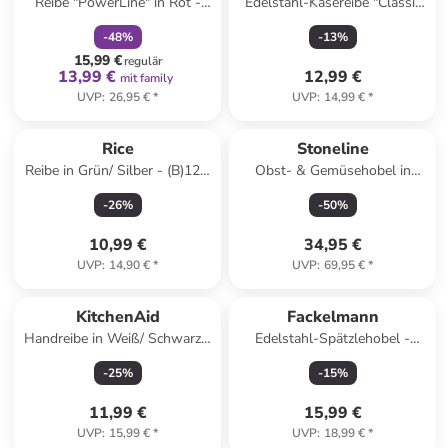
Reibe "PowerLine" in Rot -
Edelstahl-Käsereibe "Classic
(B)13 x (H)33,7 cm
Line" - (L)25 cm
-
48
%
-
13
%
15,99 €
regulär
13,99 €
12,99 €
mit family
UVP
:
26,95 €
*
UVP
:
14,99 €
*
Rice
Stoneline
Reibe in Grün/ Silber - (B)12 x
Obst- & Gemüsehobel in
(H)25,5 x (T)12 cm
Silber - (L)42 x (B)13 cm
-
26
%
-
50
%
10,99 €
34,95 €
UVP
:
14,90 €
*
UVP
:
69,95 €
*
KitchenAid
Fackelmann
Handreibe in Weiß/ Schwarz -
Edelstahl-Spätzlehobel -
(L)30,5 x (B)7,5 cm
(L)31,5 x (B)11 cm
-
25
%
-
15
%
11,99 €
15,99 €
UVP
:
15,99 €
*
UVP
:
18,99 €
*