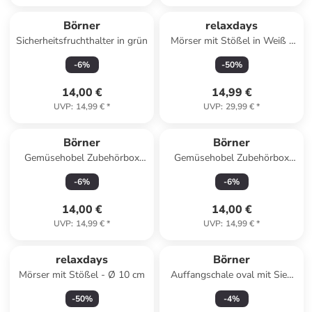
Börner
relaxdays
Sicherheitsfruchthalter in grün
Mörser mit Stößel in Weiß -
Ø 10 cm
-
6
%
-
50
%
14,00 €
14,99 €
UVP
:
14,99 €
*
UVP
:
29,99 €
*
Börner
Börner
Gemüsehobel Zubehörbox
Gemüsehobel Zubehörbox
Schieberbox - Zubehör für V5
Schieberbox - Zubehör für V5
-
6
%
-
6
%
PowerLine in weiß
PowerLine in grün
14,00 €
14,00 €
UVP
:
14,99 €
*
UVP
:
14,99 €
*
relaxdays
Börner
Mörser mit Stößel - Ø 10 cm
Auffangschale oval mit Sieb
für V5 PowerLine in violett
-
50
%
-
4
%