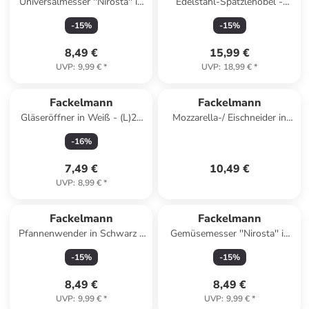
Universalmesser ''Nirosta'' in
Edelstahl-Spätzlehobel -
Schwarz/ Hellbraun - (L)24,5
(L)31,5 x (B)11 cm
-
15
%
-
15
%
cm
8,49 €
15,99 €
UVP
:
9,99 €
*
UVP
:
18,99 €
*
Fackelmann
Fackelmann
Gläseröffner in Weiß - (L)27
Mozzarella-/ Eischneider in
cm
Silber - Ø 14 cm
-
16
%
7,49 €
10,49 €
UVP
:
8,99 €
*
Fackelmann
Fackelmann
Pfannenwender in Schwarz -
Gemüsemesser ''Nirosta'' in
(L)29,3 cm
Schwarz/ Hellbraun - (L)19,5
-
15
%
-
15
%
cm
8,49 €
8,49 €
UVP
:
9,99 €
*
UVP
:
9,99 €
*