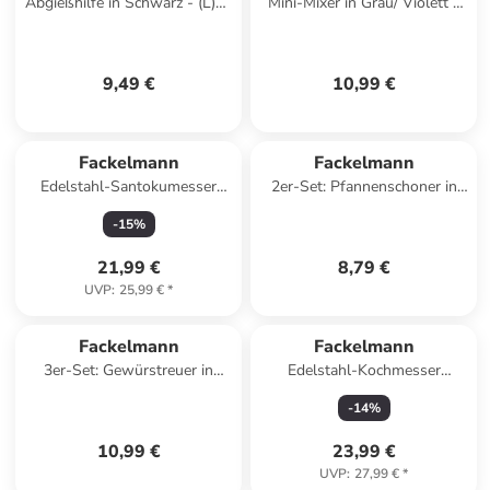
Abgießhilfe in Schwarz - (L)28
Mini-Mixer in Grau/ Violett -
x (B)12 cm
(L)34 cm
9,49 €
10,99 €
Fackelmann
Fackelmann
Edelstahl-Santokumesser
2er-Set: Pfannenschoner in
"Swing" - (L)30 cm
Grau - Ø38 cm
-
15
%
21,99 €
8,79 €
UVP
:
25,99 €
*
Fackelmann
Fackelmann
3er-Set: Gewürstreuer in
Edelstahl-Kochmesser
Schwarz/ Silber
"Swing" - (L)35 cm
-
14
%
10,99 €
23,99 €
UVP
:
27,99 €
*