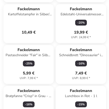
Fackelmann
Fackelmann
Kartoffelstampfer in Silber/
Edelstahl-Universalmesser
Schwarz - (L)25 cm
"Swing" - (L)30 cm
-
20
%
10,49 €
19,99 €
UVP
:
24,99 €
*
Fackelmann
Fackelmann
Pastaschneider "Fair" in Silber/
Schneidbrett "Dinosaurier" in
Natur
Grün - (B)23 x (H)23 cm
-
25
%
-
16
%
5,99 €
7,49 €
UVP
:
7,99 €
*
UVP
:
8,99 €
*
Fackelmann
Fackelmann
Bratpfanne "Crisp" in Grau - Ø
Lunchbox in Rot - 1 l
24 cm
-
16
%
-
15
%