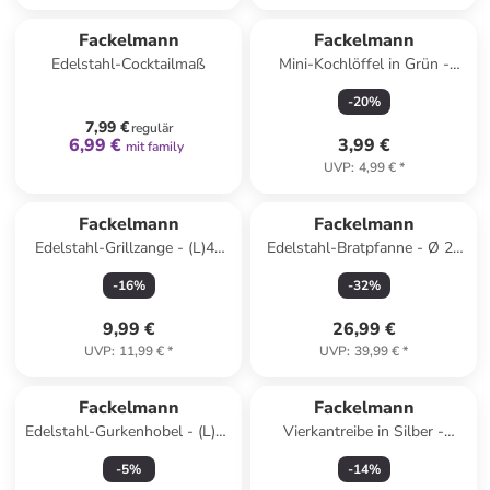
family
rabatt
Fackelmann
Fackelmann
Edelstahl-Cocktailmaß
Mini-Kochlöffel in Grün -
(H)21 cm
-
20
%
7,99 €
regulär
6,99 €
3,99 €
mit family
UVP
:
4,99 €
*
Fackelmann
Fackelmann
Edelstahl-Grillzange - (L)46
Edelstahl-Bratpfanne - Ø 28
cm
cm
-
16
%
-
32
%
9,99 €
26,99 €
UVP
:
11,99 €
*
UVP
:
39,99 €
*
Fackelmann
Fackelmann
Edelstahl-Gurkenhobel - (L)29
Vierkantreibe in Silber -
x (B)11 cm
(B)11,5 x (H)21,5 x (T)11,5 cm
-
5
%
-
14
%