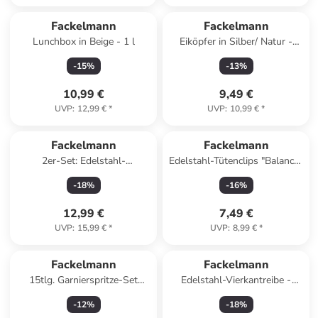
Fackelmann
Fackelmann
Lunchbox in Beige - 1 l
Eiköpfer in Silber/ Natur -
(L)14,7 x Ø 4 cm
-
15
%
-
13
%
10,99 €
9,49 €
UVP
:
12,99 €
*
UVP
:
10,99 €
*
Fackelmann
Fackelmann
2er-Set: Edelstahl-
Edelstahl-Tütenclips "Balance"
Kuchenringe
in Blau/ Silber - 4 Stück
-
18
%
-
16
%
12,99 €
7,49 €
UVP
:
15,99 €
*
UVP
:
8,99 €
*
Fackelmann
Fackelmann
15tlg. Garnierspritze-Set
Edelstahl-Vierkantreibe -
"Basic" in Transparent/ Weiß
(B)10 x (H)24,5 x (T)8 cm
-
12
%
-
18
%