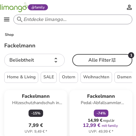
family
Shop
Fackelmann
1
Beliebtheit
Alle Filter
Home & Living
SALE
Ostern
Weihnachten
Damen
family
rabatt
Fackelmann
Fackelmann
Hitzeschutzhandschuh in
Pedal-Abfallsammler
Schwarz - (L)48 cm
"London" in Schwarz - 6 l
-
15
%
-
74
%
14,99 €
regulär
7,99 €
12,99 €
mit family
UVP
:
9,49 €
*
UVP
:
49,99 €
*