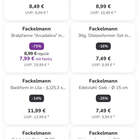
8,49 €
8,99 €
UVP
:
8,99 €
*
UVP
:
10,49 €
*
family
rabatt
Fackelmann
Fackelmann
Bratpfanne "Arcadalina" in
3tlg. Stieleisformer-Set in
Weiß - Ø 28 cm
Koralle
-
73
%
-
16
%
8,99 €
regulär
7,99 €
7,49 €
mit family
UVP
:
29,99 €
*
UVP
:
8,99 €
*
Fackelmann
Fackelmann
Backform in Lila - (L)25,3 x
Edelstahl-Sieb - Ø 15 cm
(B)19,6 x (H)2,1 cm
-
14
%
-
25
%
11,99 €
7,49 €
UVP
:
13,99 €
*
UVP
:
9,99 €
*
Fackelmann
Fackelmann