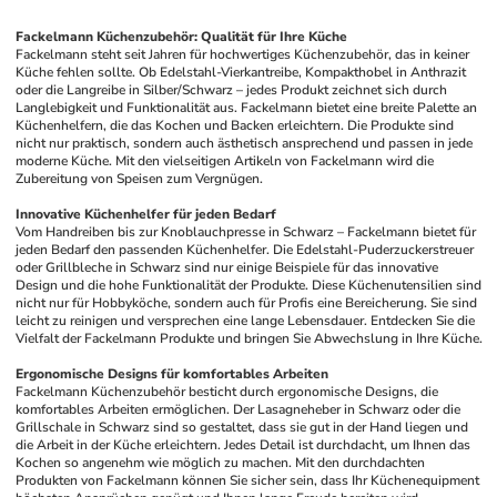
Fackelmann Küchenzubehör: Qualität für Ihre Küche
Fackelmann steht seit Jahren für hochwertiges Küchenzubehör, das in keiner 
Küche fehlen sollte. Ob Edelstahl-Vierkantreibe, Kompakthobel in Anthrazit 
oder die Langreibe in Silber/Schwarz – jedes Produkt zeichnet sich durch 
Langlebigkeit und Funktionalität aus. Fackelmann bietet eine breite Palette an 
Küchenhelfern, die das Kochen und Backen erleichtern. Die Produkte sind 
nicht nur praktisch, sondern auch ästhetisch ansprechend und passen in jede 
moderne Küche. Mit den vielseitigen Artikeln von Fackelmann wird die 
Zubereitung von Speisen zum Vergnügen.
Innovative Küchenhelfer für jeden Bedarf
Vom Handreiben bis zur Knoblauchpresse in Schwarz – Fackelmann bietet für 
jeden Bedarf den passenden Küchenhelfer. Die Edelstahl-Puderzuckerstreuer 
oder Grillbleche in Schwarz sind nur einige Beispiele für das innovative 
Design und die hohe Funktionalität der Produkte. Diese Küchenutensilien sind 
nicht nur für Hobbyköche, sondern auch für Profis eine Bereicherung. Sie sind 
leicht zu reinigen und versprechen eine lange Lebensdauer. Entdecken Sie die 
Vielfalt der Fackelmann Produkte und bringen Sie Abwechslung in Ihre Küche.
Ergonomische Designs für komfortables Arbeiten
Fackelmann Küchenzubehör besticht durch ergonomische Designs, die 
komfortables Arbeiten ermöglichen. Der Lasagneheber in Schwarz oder die 
Grillschale in Schwarz sind so gestaltet, dass sie gut in der Hand liegen und 
die Arbeit in der Küche erleichtern. Jedes Detail ist durchdacht, um Ihnen das 
Kochen so angenehm wie möglich zu machen. Mit den durchdachten 
Produkten von Fackelmann können Sie sicher sein, dass Ihr Küchenequipment 