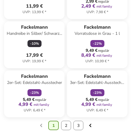
2,99 €
regulär
11,99 €
2,49 €
mit family
UVP
:
13,99 €
*
UVP
:
7,98 €
*
family
rabatt
Fackelmann
Fackelmann
Handreibe in Silber/ Schwarz -
Vorratsdose in Grau - 1 l
(L)31 cm
-
10
%
-
22
%
9,49 €
regulär
17,99 €
8,49 €
mit family
UVP
:
19,99 €
*
UVP
:
10,99 €
*
family
rabatt
family
rabatt
Fackelmann
Fackelmann
2er-Set: Edelstahl-Ausstecher
3er-Set: Edelstahl-Ausstecher
- Ø 3,8 cm
-
23
%
-
23
%
5,49 €
5,49 €
regulär
regulär
4,99 €
4,99 €
mit family
mit family
UVP
:
6,49 €
*
UVP
:
6,49 €
*
1
2
3