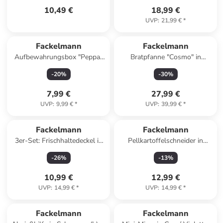
10,49 €
18,99 €
UVP
:
21,99 €
*
Fackelmann
Fackelmann
Aufbewahrungsbox "Peppa"
Bratpfanne "Cosmo" in
in Hellblau - (B)33 x (H)33 x
Schwarz/ Grau - Ø 28 cm
-
20
%
-
30
%
(T)33 cm
7,99 €
27,99 €
UVP
:
9,99 €
*
UVP
:
39,99 €
*
Fackelmann
Fackelmann
3er-Set: Frischhaltedeckel in
Pellkartoffelschneider in
Schwarz
Silber - (L)27,5 cm
-
26
%
-
13
%
10,99 €
12,99 €
UVP
:
14,99 €
*
UVP
:
14,99 €
*
Fackelmann
Fackelmann