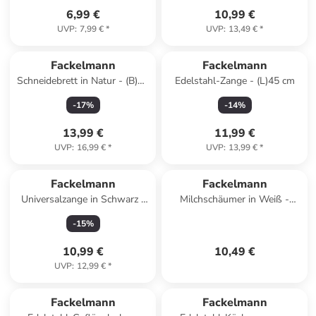
6,99 €
10,99 €
UVP
:
7,99 €
*
UVP
:
13,49 €
*
Fackelmann
Fackelmann
Schneidebrett in Natur - (B)40
Edelstahl-Zange - (L)45 cm
x (T)26 cm
-
17
%
-
14
%
13,99 €
11,99 €
UVP
:
16,99 €
*
UVP
:
13,99 €
*
Fackelmann
Fackelmann
Universalzange in Schwarz -
Milchschäumer in Weiß -
(L)29 cm
(L)19,5 cm
-
15
%
10,99 €
10,49 €
UVP
:
12,99 €
*
Fackelmann
Fackelmann