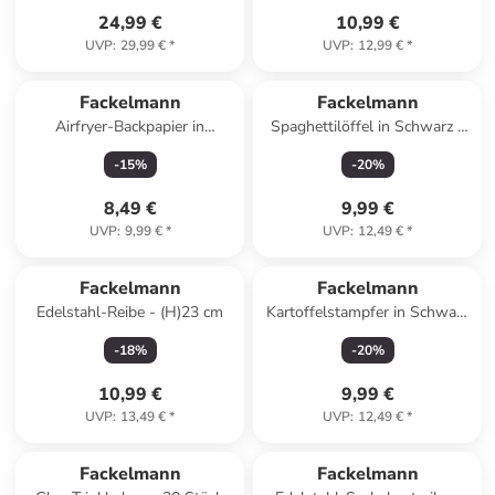
24,99 €
10,99 €
UVP
:
29,99 €
*
UVP
:
12,99 €
*
Fackelmann
Fackelmann
Airfryer-Backpapier in
Spaghettilöffel in Schwarz -
Hellbraun - Ø 20 cm - 50
(L)30 cm
-
15
%
-
20
%
Stück
8,49 €
9,99 €
UVP
:
9,99 €
*
UVP
:
12,49 €
*
Fackelmann
Fackelmann
Edelstahl-Reibe - (H)23 cm
Kartoffelstampfer in Schwarz
- (L)26 cm
-
18
%
-
20
%
10,99 €
9,99 €
UVP
:
13,49 €
*
UVP
:
12,49 €
*
Fackelmann
Fackelmann