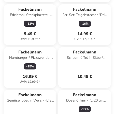
Fackelmann
Fackelmann
Edelstahl-Steakpinzette -
2er-Set: Teigabstecher "Dein
(L)30 cm
Brot" in Hellbraun - (L)15 x
-
13
%
-
16
%
(B)12 cm
9,49 €
14,99 €
UVP
:
10,99 €
*
UVP
:
17,98 €
*
Fackelmann
Fackelmann
Hamburger-/ Pizzawender
Schaumlöffel in Silber/
"Presist" in Schwarz - (L)19
Schwarz - (L)33 cm
-
15
%
cm
16,99 €
10,49 €
UVP
:
19,99 €
*
Fackelmann
Fackelmann
Gemüsehobel in Weiß - (L)32
Dosenöffner - (L)20 cm
x (B)12,5 cm
(Überraschungsprodukt)
-
13
%