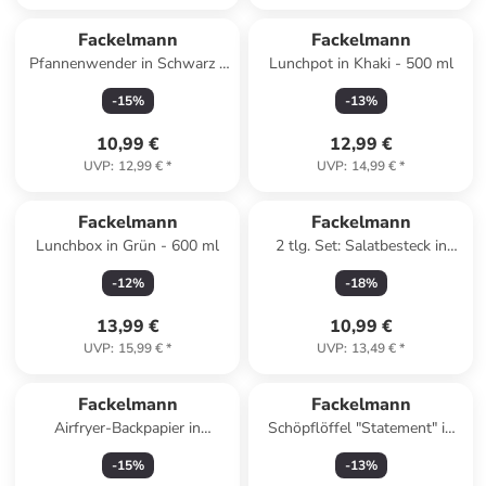
Fackelmann
Fackelmann
Pfannenwender in Schwarz -
Lunchpot in Khaki - 500 ml
(H)29 cm
-
15
%
-
13
%
10,99 €
12,99 €
UVP
:
12,99 €
*
UVP
:
14,99 €
*
Fackelmann
Fackelmann
Lunchbox in Grün - 600 ml
2 tlg. Set: Salatbesteck in
Natur - (L)30 cm
-
12
%
-
18
%
13,99 €
10,99 €
UVP
:
15,99 €
*
UVP
:
13,49 €
*
Fackelmann
Fackelmann
Airfryer-Backpapier in
Schöpflöffel "Statement" in
Hellbraun - (L)20 x (B)20 cm -
Schwarz - (L)28 cm
-
15
%
-
13
%
50 Stück