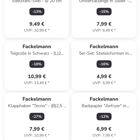
Edelstahl-Sieb - Ø 20 cm
Universalzange in Silber -
(L)35 cm
-
13
%
-
15
%
9,49 €
7,99 €
UVP
:
10,99 €
*
UVP
:
9,49 €
*
Fackelmann
Fackelmann
Teigrolle in Schwarz - (L)21
5er-Set: Stieleisformen in
cm
Bunt - (B)5 x (H)8 x (T)4 cm
-
18
%
-
16
%
10,99 €
4,99 €
UVP
:
13,49 €
*
UVP
:
5,99 €
*
Fackelmann
Fackelmann
Klapphaken "Tecno" - (B)2,5 x
Backpapier "Airfryer" in
(H)23,5 x (T)21,5 cm
Hellbraun - 50 Stück
-
27
%
-
12
%
7,99 €
6,99 €
UVP
:
10,99 €
*
UVP
:
7,99 €
*