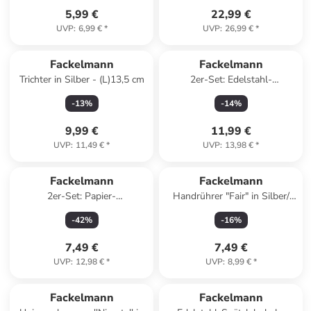
5,99 €
22,99 €
UVP
:
6,99 €
*
UVP
:
26,99 €
*
Fackelmann
Fackelmann
Trichter in Silber - (L)13,5 cm
2er-Set: Edelstahl-
Schaschlikspieße - (L)22 cm -
-
13
%
-
14
%
2x 12 Stück
9,99 €
11,99 €
UVP
:
11,49 €
*
UVP
:
13,98 €
*
Fackelmann
Fackelmann
2er-Set: Papier-
Handrührer "Fair" in Silber/
Muffinbackförmchen in Rosa -
Natur
-
42
%
-
16
%
2 x 100 Stück
7,49 €
7,49 €
UVP
:
12,98 €
*
UVP
:
8,99 €
*
Fackelmann
Fackelmann