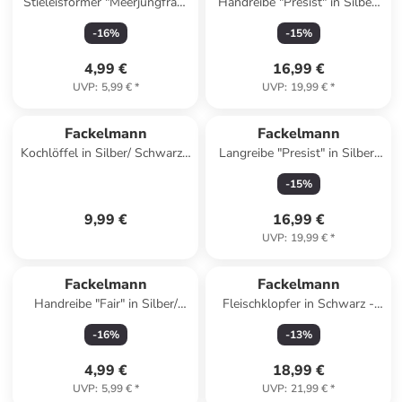
Stieleisformer "Meerjungfrau"
Handreibe "Presist" in Silber/
in Koralle - (B)7 x (H)15 x (T)3
Schwarz - (L)23 x (B)8 cm
-
16
%
-
15
%
cm
4,99 €
16,99 €
UVP
:
5,99 €
*
UVP
:
19,99 €
*
Fackelmann
Fackelmann
Kochlöffel in Silber/ Schwarz -
Langreibe "Presist" in Silber/
(L)31 cm
Schwarz - (L)38,5 cm
-
15
%
9,99 €
16,99 €
UVP
:
19,99 €
*
Fackelmann
Fackelmann
Handreibe "Fair" in Silber/
Fleischklopfer in Schwarz -
Natur - (L)23 cm
(L)26 cm
-
16
%
-
13
%
4,99 €
18,99 €
UVP
:
5,99 €
*
UVP
:
21,99 €
*