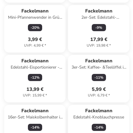
Fackelmann
Fackelmann
Mini-Pfannenwender in Grün
2er-Set: Edelstahl-
- (H)21 cm
Tischtuchklammern - 2x 4
-
20
%
-
9
%
Stück
3,99 €
17,99 €
UVP
:
4,99 €
*
UVP
:
19,98 €
*
Fackelmann
Fackelmann
Edelstahl-Eisportionierer -
3er-Set: Kaffee- &Teelöffel in
(H)21 x Ø 5 cm
Silber - (L)19,5 cm
-
12
%
-
11
%
13,99 €
5,99 €
UVP
:
15,99 €
*
UVP
:
6,79 €
*
Fackelmann
Fackelmann
16er-Set: Maiskolbenhalter in
Edelstahl-Knoblauchpresse
Gelb - (L)6 cm
-
14
%
-
14
%