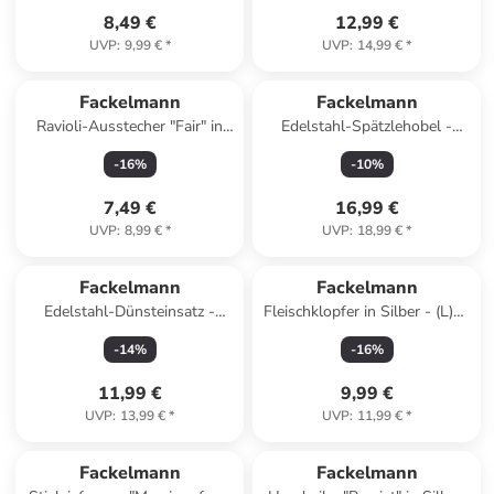
8,49 €
12,99 €
UVP
:
9,99 €
*
UVP
:
14,99 €
*
Fackelmann
Fackelmann
Ravioli-Ausstecher "Fair" in
Edelstahl-Spätzlehobel -
Silber/ Natur
(L)31,5 x (B)11 cm
-
16
%
-
10
%
7,49 €
16,99 €
UVP
:
8,99 €
*
UVP
:
18,99 €
*
Fackelmann
Fackelmann
Edelstahl-Dünsteinsatz -
Fleischklopfer in Silber - (L)22
(L)24 x (B)13 cm
cm
-
14
%
-
16
%
11,99 €
9,99 €
UVP
:
13,99 €
*
UVP
:
11,99 €
*
Fackelmann
Fackelmann