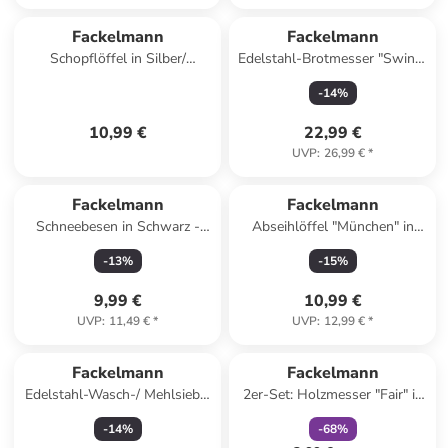
Fackelmann
Fackelmann
Schopflöffel in Silber/
Edelstahl-Brotmesser "Swing"
Schwarz - (L)30 cm
- (L)35 cm
-
14
%
10,99 €
22,99 €
UVP
:
26,99 €
*
Fackelmann
Fackelmann
Schneebesen in Schwarz -
Abseihlöffel "München" in
(L)26 cm
Silber/ Schwarz - (H)32 cm
-
13
%
-
15
%
9,99 €
10,99 €
UVP
:
11,49 €
*
UVP
:
12,99 €
*
family
rabatt
Fackelmann
Fackelmann
Edelstahl-Wasch-/ Mehlsieb -
2er-Set: Holzmesser "Fair" in
Ø 18 cm
Natur - 2x 30 Stück
-
14
%
-
68
%