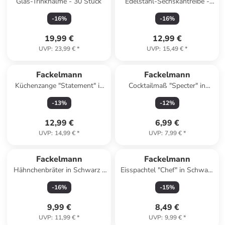
Glas-Trinkhalme - 30 Stück
Edelstahl-Sechskantreibe -
(H)22 cm
-
16
%
-
16
%
19,99 €
12,99 €
UVP
:
23,99 €
*
UVP
:
15,49 €
*
Fackelmann
Fackelmann
Küchenzange "Statement" in
Cocktailmaß "Specter" in
Schwarz - (L)31 cm
Schwarz - Ø 6 cm
-
13
%
-
12
%
12,99 €
6,99 €
UVP
:
14,99 €
*
UVP
:
7,99 €
*
Fackelmann
Fackelmann
Hähnchenbräter in Schwarz -
Eisspachtel "Chef" in Schwarz
(H)19 x Ø 17,5 cm
- (L)26 cm
-
16
%
-
15
%
9,99 €
8,49 €
UVP
:
11,99 €
*
UVP
:
9,99 €
*