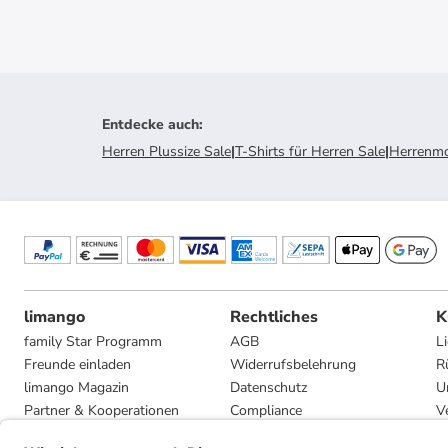
Entdecke auch
:
Herren Plussize Sale
|
T-Shirts für Herren Sale
|
Herrenmo
limango
Rechtliches
K
family Star Programm
AGB
L
Freunde einladen
Widerrufsbelehrung
R
limango Magazin
Datenschutz
U
Partner & Kooperationen
Compliance
V
Jobs
Impressum
G