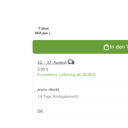
Blau
Anthrazit
Grau
Grau
Sc
T-Shirt
RIVLeon in
Weiß
In den
12. - 17. August
2,95 €
Kostenlose Lieferung ab 30,00 €
jeans-direkt
14 Tage Rückgaberecht
DE