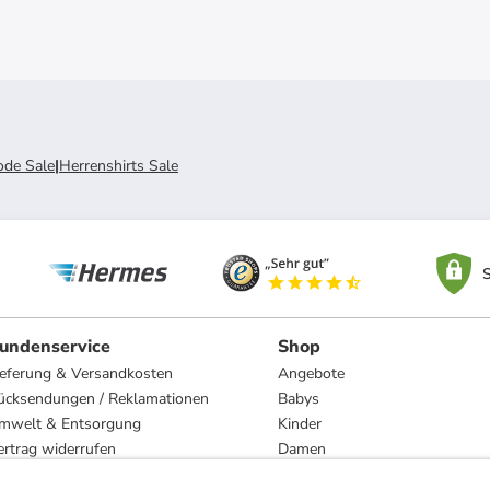
de Sale
|
Herrenshirts Sale
S
undenservice
Shop
ieferung & Versandkosten
Angebote
ücksendungen / Reklamationen
Babys
mwelt & Entsorgung
Kinder
ertrag widerrufen
Damen
esetzliche Gewährleistung und Reparatur
Herren