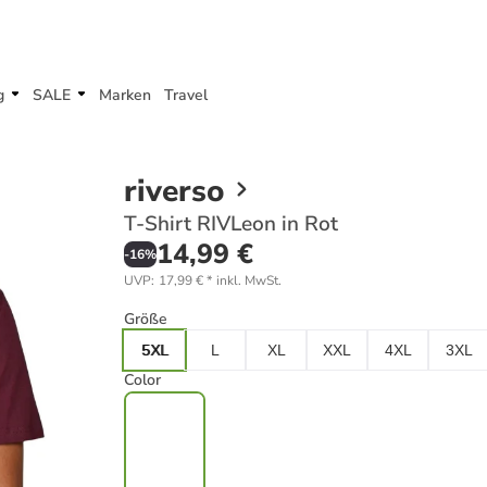
g
SALE
Marken
Travel
riverso
T-Shirt RIVLeon in Rot
14,99 €
-
16
%
UVP
:
17,99 €
*
inkl. MwSt.
Größe
5XL
L
XL
XXL
4XL
3XL
Color