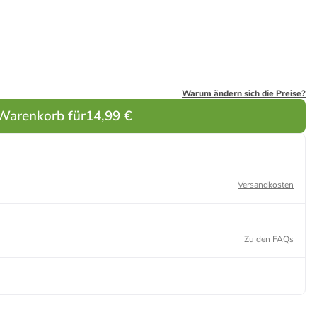
hwarz
Grau
Weiß
Blau
Grau
Weiß
Warum ändern sich die Preise?
 Warenkorb für
14,99 €
Versandkosten
Zu den FAQs