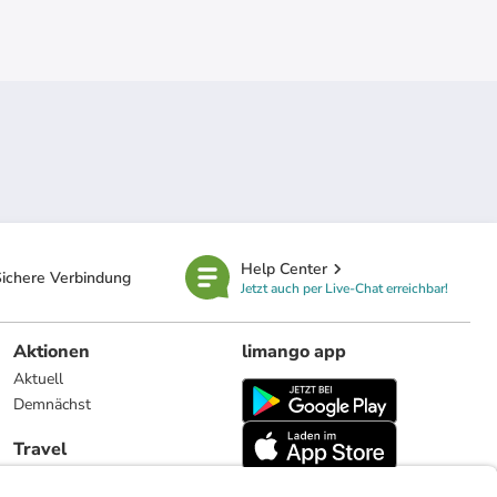
Help Center
ichere Verbindung
Jetzt auch per Live-Chat erreichbar!
Aktionen
limango app
Aktuell
Demnächst
Travel
Reiseangebote