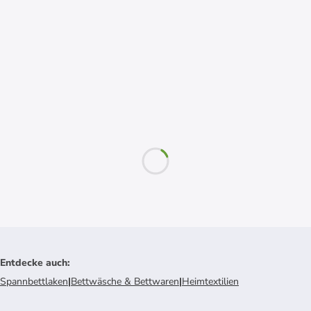
Entdecke auch
:
Spannbettlaken
|
Bettwäsche & Bettwaren
|
Heimtextilien