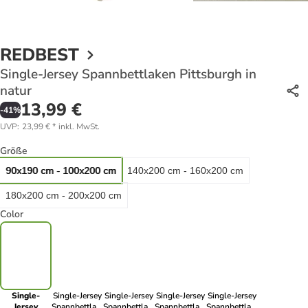
REDBEST
Single-Jersey Spannbettlaken Pittsburgh in
natur
13,99 €
-
41
%
UVP
:
23,99 €
*
inkl. MwSt.
Größe
90x190 cm - 100x200 cm
140x200 cm - 160x200 cm
180x200 cm - 200x200 cm
Color
Single-
Single-Jersey
Single-Jersey
Single-Jersey
Single-Jersey
Jersey
Spannbettlaken
Spannbettlaken
Spannbettlaken
Spannbettlaken