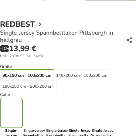
REDBEST
Single-Jersey Spannbettlaken Pittsburgh in
hellgrau
13,99 €
-
41
%
UVP
:
23,99 €
*
inkl. MwSt.
Größe
90x190 cm - 100x200 cm
140x200 cm - 160x200 cm
180x200 cm - 200x200 cm
Color
Single-
Single-Jersey
Single-Jersey
Single-Jersey
Single-Jersey
Jersey
Spannbettlaken
Spannbettlaken
Spannbettlaken
Spannbettlaken