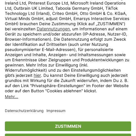
Kundenservice
Shop
Aktionen
Travel
limango.nl
limango.pl
* Streichpreise entsprechen der unverbindlichen Preisempfehlung des