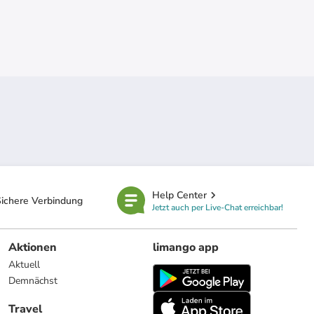
Help Center
ichere Verbindung
Jetzt auch per Live-Chat erreichbar!
Aktionen
limango app
Aktuell
Demnächst
Travel