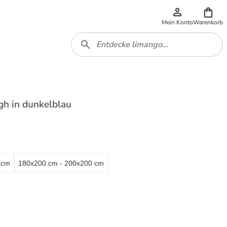
Mein Konto
Warenkorb
gh in dunkelblau
 cm
180x200 cm - 200x200 cm