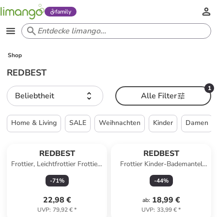
family
Shop
REDBEST
1
Beliebtheit
Alle Filter
Home & Living
SALE
Weihnachten
Kinder
Damen
REDBEST
REDBEST
Frottier, Leichtfrottier Frottier-
Frottier Kinder-Bademantel
Set 20-tlg. Oceanside in beige
mit Kapuze Chicago in petrol
-
71
%
-
44
%
22,98 €
18,99 €
ab
:
UVP
:
79,92 €
*
UVP
:
33,99 €
*