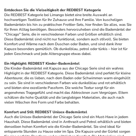
Entdecken Sie die Vielseitigkeit der REDBEST Kategorie
Die REDBEST Kategorie bei Limango bietet eine breite Auswahl an 
hochwertigen Textilien für Ihr Zuhause und Ihre Familie. Von kuscheligen 
Bademänteln bis hin zu praktischen Frottier-Sets, hier finden Sie alles, was Sie 
für Ihren Alltag benötigen. Besonders hervorzuheben sind die Bademäntel der 
"Chicago" Serie, die in verschiedenen Farben und Größen erhältlich sind. 
Diese Bademäntel sind nicht nur funktional, sondern auch stilvoll. Sie bieten 
Komfort und Wärme nach dem Duschen oder Baden, und sind dank ihrer 
Kapuze besonders gemütlich. Ob dunkelblau, petrol oder türkis – hier ist für 
jeden Geschmack und jede Altersgruppe etwas dabei. 
Ein Highlight: REDBEST Kinder-Bademäntel
Die Kinder-Bademäntel mit Kapuze aus der Chicago Serie sind ein wahres 
Highlight in der REDBEST Kategorie. Diese Bademäntel sind perfekt für kleine 
Abenteurer, die es lieben, nach dem Baden oder Schwimmen warm eingehüllt 
zu sein. Sie sind in verschiedenen Farben wie dunkelblau und rot erhältlich 
und bieten eine exzellente Passform. Die weiche Textur sorgt für ein 
angenehmes Tragegefühl und macht das Abtrocknen zum Vergnügen. Eltern 
schätzen die hohe Qualität und die langlebigen Materialien, die auch nach 
vielen Wäschen ihre Form und Farbe behalten.
Komfort und Stil: REDBEST Unisex-Bademäntel
Auch die Unisex-Bademäntel der Chicago Serie sind ein Must-Have in jedem 
Haushalt. Diese Bademäntel sind in Anthrazit und Petrol erhältlich und bieten 
denselben hohen Komfort wie die Kinder-Bademäntel. Sie sind ideal für 
entspannte Stunden zu Hause oder im Spa. Die Kapuze und der Gürtel sorgen 