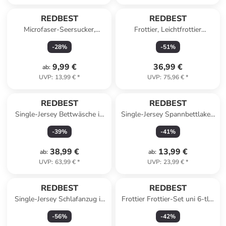
REDBEST
REDBEST
Microfaser-Seersucker,
Frottier, Leichtfrottier
Microfaser Kissenbezug
Duschtuch 4er-Pack
-
28
%
-
51
%
Detroit in anthrazit
Oceanside in weiß
9,99 €
36,99 €
ab
:
UVP
:
13,99 €
*
UVP
:
75,96 €
*
REDBEST
REDBEST
Single-Jersey Bettwäsche in
Single-Jersey Spannbettlaken
mint-grau
Pittsburgh in anthrazit
-
39
%
-
41
%
38,99 €
13,99 €
ab
:
ab
:
UVP
:
63,99 €
*
UVP
:
23,99 €
*
REDBEST
REDBEST
Single-Jersey Schlafanzug in
Frottier Frottier-Set uni 6-tlg.
rosé/grau
New York in rosa
-
56
%
-
42
%