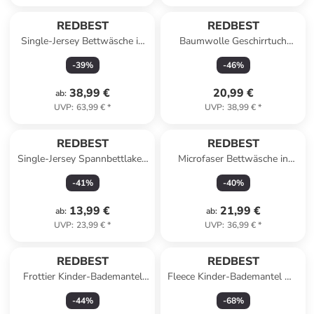
REDBEST
REDBEST
Single-Jersey Bettwäsche in
Baumwolle Geschirrtuch
beige-grau
10er-Pack in jade
-
39
%
-
46
%
38,99 €
20,99 €
ab
:
UVP
:
63,99 €
*
UVP
:
38,99 €
*
REDBEST
REDBEST
Single-Jersey Spannbettlaken
Microfaser Bettwäsche in
Pittsburgh in grau
beige-grau
-
41
%
-
40
%
13,99 €
21,99 €
ab
:
ab
:
UVP
:
23,99 €
*
UVP
:
36,99 €
*
REDBEST
REDBEST
Frottier Kinder-Bademantel
Fleece Kinder-Bademantel mit
mit Kapuze Chicago in fuchsia
Kapuze Perris in anthrazit
-
44
%
-
68
%