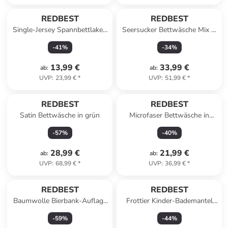
REDBEST
REDBEST
Single-Jersey Spannbettlaken
Seersucker Bettwäsche Mix &
Pittsburgh in dunkelblau
Match in bunt
-
41
%
-
34
%
13,99 €
33,99 €
ab
:
ab
:
UVP
:
23,99 €
*
UVP
:
51,99 €
*
REDBEST
REDBEST
Satin Bettwäsche in grün
Microfaser Bettwäsche in
mint-grau
-
57
%
-
40
%
28,99 €
21,99 €
ab
:
ab
:
UVP
:
68,99 €
*
UVP
:
36,99 €
*
REDBEST
REDBEST
Baumwolle Bierbank-Auflage
Frottier Kinder-Bademantel
2er-Pack Seattle in apfelgrün
mit Kapuze Chicago in rot
-
59
%
-
44
%