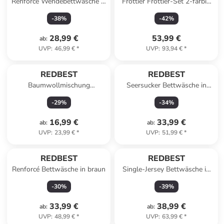
Renforcé Wendebettwäsche in
Frottier Frottier-Set 2-farbig
anthrazit-kiesel
6-tlg. New York in braun-
-
38
%
-
42
%
beige
28,99 €
53,99 €
ab
:
UVP
:
46,99 €
*
UVP
:
93,94 €
*
REDBEST
REDBEST
Baumwollmischung
Seersucker Bettwäsche in
Mitteldecke Pasadena in
blau-beige
-
29
%
-
34
%
hellgrün
16,99 €
33,99 €
ab
:
ab
:
UVP
:
23,99 €
*
UVP
:
51,99 €
*
REDBEST
REDBEST
Renforcé Bettwäsche in braun
Single-Jersey Bettwäsche in
blau-dunkelblau
-
30
%
-
39
%
33,99 €
38,99 €
ab
:
ab
:
UVP
:
48,99 €
*
UVP
:
63,99 €
*