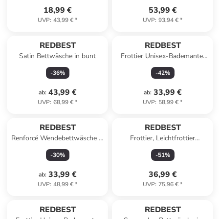
18,99 €
53,99 €
UVP
:
43,99 €
*
UVP
:
93,94 €
*
REDBEST
REDBEST
Satin Bettwäsche in bunt
Frottier Unisex-Bademantel
Chicago in taupe
-
36
%
-
42
%
43,99 €
33,99 €
ab
:
ab
:
UVP
:
68,99 €
*
UVP
:
58,99 €
*
REDBEST
REDBEST
Renforcé Wendebettwäsche in
Frottier, Leichtfrottier
weiß
Duschtuch 4er-Pack
-
30
%
-
51
%
Oceanside in petrol
33,99 €
36,99 €
ab
:
UVP
:
48,99 €
*
UVP
:
75,96 €
*
REDBEST
REDBEST