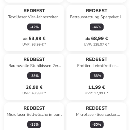
REDBEST
REDBEST
Textilfaser Vier-Jahreszeiten-
Bettausstattung Sparpaket in
Bett Atlanta in weiß
graphit I
-
42
%
-
46
%
53,99 €
68,99 €
ab
:
ab
:
UVP
:
93,99 €
*
UVP
:
128,97 €
*
REDBEST
REDBEST
Baumwolle Stuhlkissen 2er-
Frottier, Leichtfrottier
Pack in rot-grau
Gästetuch 4er-Pack Oceanside
-
38
%
-
33
%
in anthrazit
26,99 €
11,99 €
UVP
:
43,99 €
*
UVP
:
17,99 €
*
REDBEST
REDBEST
Microfaser Bettwäsche in bunt
Microfaser-Seersucker,
Microfaser
-
35
%
-
30
%
Kuschelkissenbezug Detroit in