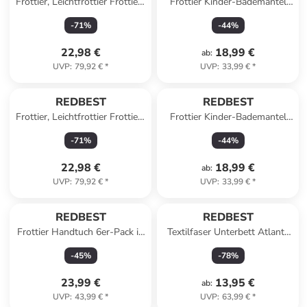
Frottier, Leichtfrottier Frottier-
Frottier Kinder-Bademantel
Set 20-tlg. Oceanside in grün
mit Kapuze Chicago in
-
71
%
-
44
%
dunkelblau
22,98 €
18,99 €
ab
:
UVP
:
79,92 €
*
UVP
:
33,99 €
*
REDBEST
REDBEST
Frottier, Leichtfrottier Frottier-
Frottier Kinder-Bademantel
Set 20-tlg. Oceanside in
mit Kapuze Chicago in taupe
-
71
%
-
44
%
petrol
22,98 €
18,99 €
ab
:
UVP
:
79,92 €
*
UVP
:
33,99 €
*
REDBEST
REDBEST
Frottier Handtuch 6er-Pack in
Textilfaser Unterbett Atlanta
bunt
in weiß
-
45
%
-
78
%
23,99 €
13,95 €
ab
:
UVP
:
43,99 €
*
UVP
:
63,99 €
*