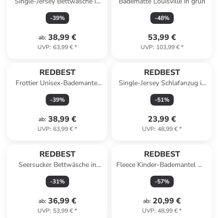
Single-Jersey Bettwäsche in
Badematte Louisville in grün
aubergine-mauve
-
39
%
-
48
%
38,99 €
53,99 €
ab
:
UVP
:
63,99 €
*
UVP
:
103,99 €
*
REDBEST
REDBEST
Frottier Unisex-Bademantel
Single-Jersey Schlafanzug in
mit Kapuze Chicago in weiß
mint/hellgrau
-
39
%
-
51
%
38,99 €
23,99 €
ab
:
UVP
:
63,99 €
*
UVP
:
48,99 €
*
REDBEST
REDBEST
Seersucker Bettwäsche in
Fleece Kinder-Bademantel mit
hellblau
Kapuze Perris in marine
-
31
%
-
57
%
36,99 €
20,99 €
ab
:
ab
:
UVP
:
53,99 €
*
UVP
:
48,99 €
*