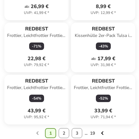
weiß
26,99 €
8,99 €
ab
:
UVP
:
41,99 €
*
UVP
:
12,99 €
*
REDBEST
REDBEST
Frottier, Leichtfrottier Frottier-
Kissenhülle 2er-Pack Tulsa in
Set 20-tlg. Oceanside in türkis
altrose/mauve
-
71
%
-
43
%
22,98 €
17,99 €
ab
:
UVP
:
79,92 €
*
UVP
:
31,98 €
*
REDBEST
REDBEST
Frottier, Leichtfrottier Frottier-
Frottier, Leichtfrottier Frottier-
Set 14-teilig Oceanside in
Set 6-teilig Oceanside in
-
54
%
-
52
%
grün
anthrazit
43,99 €
33,99 €
UVP
:
95,92 €
*
UVP
:
71,94 €
*
1
2
3
...
19