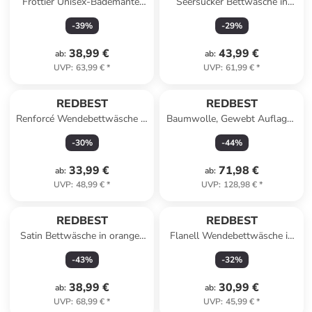
Frottier Unisex-Bademantel
Seersucker Bettwäsche in
mit Kapuze Chicago in taupe
rose
-
39
%
-
29
%
38,99 €
43,99 €
ab
:
ab
:
UVP
:
63,99 €
*
UVP
:
61,99 €
*
REDBEST
REDBEST
Renforcé Wendebettwäsche in
Baumwolle, Gewebt Auflagen
jade-weiß
und Tischdecke 3-teilig in
-
30
%
-
44
%
bunt
33,99 €
71,98 €
ab
:
ab
:
UVP
:
48,99 €
*
UVP
:
128,98 €
*
REDBEST
REDBEST
Satin Bettwäsche in orange-
Flanell Wendebettwäsche in
beere
rosé
-
43
%
-
32
%
38,99 €
30,99 €
ab
:
ab
:
UVP
:
68,99 €
*
UVP
:
45,99 €
*