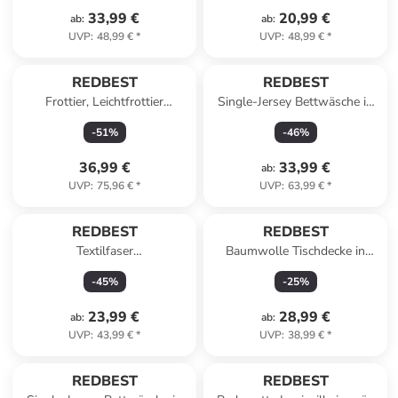
33,99 €
20,99 €
ab
:
ab
:
UVP
:
48,99 €
*
UVP
:
48,99 €
*
REDBEST
REDBEST
Frottier, Leichtfrottier
Single-Jersey Bettwäsche in
Duschtuch 4er-Pack
grau-gelb-weiß
-
51
%
-
46
%
Oceanside in schwarz
36,99 €
33,99 €
ab
:
UVP
:
75,96 €
*
UVP
:
63,99 €
*
REDBEST
REDBEST
Textilfaser
Baumwolle Tischdecke in
Seitenschläferkissen in weiß
salbei
-
45
%
-
25
%
23,99 €
28,99 €
ab
:
ab
:
UVP
:
43,99 €
*
UVP
:
38,99 €
*
REDBEST
REDBEST