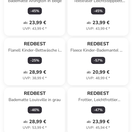
Badematte Arlington in beige
Textilfaser Leichtsteppbett
Atlanta in weiß
-
45
%
-
45
%
23,99 €
23,99 €
ab
:
ab
:
UVP
:
43,99 €
*
UVP
:
43,99 €
*
REDBEST
REDBEST
Flanell Kinder-Bettwäsche in
Fleece Kinder-Bademantel mit
grau
Kapuze Perris in mauve
-
25
%
-
57
%
28,99 €
20,99 €
ab
:
ab
:
UVP
:
38,99 €
*
UVP
:
48,99 €
*
REDBEST
REDBEST
Badematte Louisville in grau
Frottier, Leichtfrottier
Handtuch 6er-Pack Oceanside
-
46
%
-
47
%
in apfelgrün
28,99 €
23,99 €
ab
:
ab
:
UVP
:
53,99 €
*
UVP
:
45,94 €
*