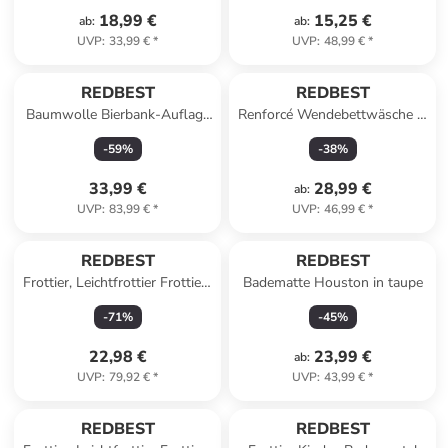
18,99 €
15,25 €
ab
:
ab
:
UVP
:
33,99 €
*
UVP
:
48,99 €
*
REDBEST
REDBEST
Baumwolle Bierbank-Auflage
Renforcé Wendebettwäsche in
2er-Pack Seattle in grau
petrol-salbei
-
59
%
-
38
%
33,99 €
28,99 €
ab
:
UVP
:
83,99 €
*
UVP
:
46,99 €
*
REDBEST
REDBEST
Frottier, Leichtfrottier Frottier-
Badematte Houston in taupe
Set 20-tlg. Oceanside in
-
71
%
-
45
%
anthrazit
22,98 €
23,99 €
ab
:
UVP
:
79,92 €
*
UVP
:
43,99 €
*
REDBEST
REDBEST