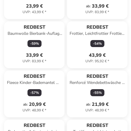
23,99 €
33,99 €
ab
:
UVP
:
43,99 €
*
UVP
:
83,99 €
*
REDBEST
REDBEST
Baumwolle Bierbank-Auflage
Frottier, Leichtfrottier Frottier-
2er-Pack Seattle in beige
Set 14-teilig Oceanside in
-
59
%
-
54
%
petrol
33,99 €
43,99 €
UVP
:
83,99 €
*
UVP
:
95,92 €
*
REDBEST
REDBEST
Fleece Kinder-Bademantel mit
Renforcé Wendebettwäsche in
Kapuze Perris in petrol
anthrazit-grau
-
57
%
-
55
%
20,99 €
21,99 €
ab
:
ab
:
UVP
:
48,99 €
*
UVP
:
48,99 €
*
REDBEST
REDBEST