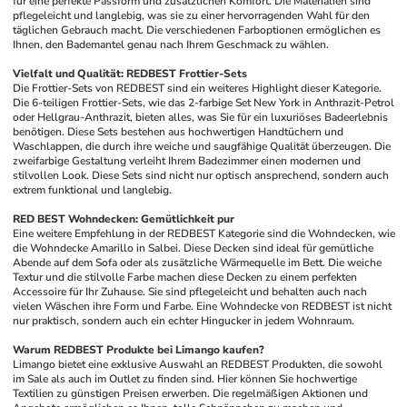
für eine perfekte Passform und zusätzlichen Komfort. Die Materialien sind 
pflegeleicht und langlebig, was sie zu einer hervorragenden Wahl für den 
täglichen Gebrauch macht. Die verschiedenen Farboptionen ermöglichen es 
Ihnen, den Bademantel genau nach Ihrem Geschmack zu wählen.
Vielfalt und Qualität: REDBEST Frottier-Sets
Die Frottier-Sets von REDBEST sind ein weiteres Highlight dieser Kategorie. 
Die 6-teiligen Frottier-Sets, wie das 2-farbige Set New York in Anthrazit-Petrol 
oder Hellgrau-Anthrazit, bieten alles, was Sie für ein luxuriöses Badeerlebnis 
benötigen. Diese Sets bestehen aus hochwertigen Handtüchern und 
Waschlappen, die durch ihre weiche und saugfähige Qualität überzeugen. Die 
zweifarbige Gestaltung verleiht Ihrem Badezimmer einen modernen und 
stilvollen Look. Diese Sets sind nicht nur optisch ansprechend, sondern auch 
extrem funktional und langlebig.
RED BEST Wohndecken: Gemütlichkeit pur
Eine weitere Empfehlung in der REDBEST Kategorie sind die Wohndecken, wie 
die Wohndecke Amarillo in Salbei. Diese Decken sind ideal für gemütliche 
Abende auf dem Sofa oder als zusätzliche Wärmequelle im Bett. Die weiche 
Textur und die stilvolle Farbe machen diese Decken zu einem perfekten 
Accessoire für Ihr Zuhause. Sie sind pflegeleicht und behalten auch nach 
vielen Wäschen ihre Form und Farbe. Eine Wohndecke von REDBEST ist nicht 
nur praktisch, sondern auch ein echter Hingucker in jedem Wohnraum.
Warum REDBEST Produkte bei Limango kaufen?
Limango bietet eine exklusive Auswahl an REDBEST Produkten, die sowohl 
im Sale als auch im Outlet zu finden sind. Hier können Sie hochwertige 
Textilien zu günstigen Preisen erwerben. Die regelmäßigen Aktionen und 