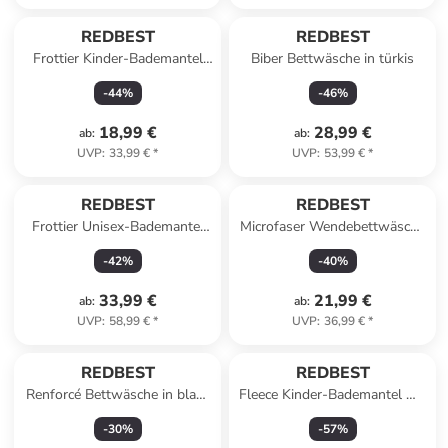
REDBEST
REDBEST
Frottier Kinder-Bademantel
Biber Bettwäsche in türkis
mit Kapuze Chicago in grün
-
44
%
-
46
%
18,99 €
28,99 €
ab
:
ab
:
UVP
:
33,99 €
*
UVP
:
53,99 €
*
REDBEST
REDBEST
Frottier Unisex-Bademantel
Microfaser Wendebettwäsche
Chicago in dunkelblau
in blau
-
42
%
-
40
%
33,99 €
21,99 €
ab
:
ab
:
UVP
:
58,99 €
*
UVP
:
36,99 €
*
REDBEST
REDBEST
Renforcé Bettwäsche in blau-
Fleece Kinder-Bademantel mit
beige
Kapuze Perris in beere
-
30
%
-
57
%