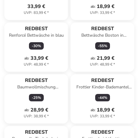
33,99 €
18,99 €
ab
:
UVP
:
83,99 €
*
UVP
:
33,99 €
*
REDBEST
REDBEST
Renforcé Bettwäsche in blau
Bettwäsche Boston in
anthrazit
-
30
%
-
55
%
33,99 €
21,99 €
ab
:
ab
:
UVP
:
48,99 €
*
UVP
:
48,99 €
*
REDBEST
REDBEST
Baumwollmischung
Frottier Kinder-Bademantel
Tischdecke Pasadena in
mit Kapuze Chicago in
-
25
%
-
44
%
cappuccino
apfelgrün
28,99 €
18,99 €
ab
:
ab
:
UVP
:
38,99 €
*
UVP
:
33,99 €
*
REDBEST
REDBEST