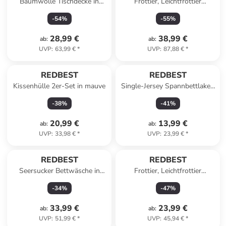
Baumwolle Tischdecke in
Frottier, Leichtfrottier
beige-grau
Handtuch 12er-Pack
-
54
%
-
55
%
Oceanside in silber
28,99 €
38,99 €
ab
:
ab
:
UVP
:
63,99 €
*
UVP
:
87,88 €
*
REDBEST
REDBEST
Kissenhülle 2er-Set in mauve
Single-Jersey Spannbettlaken
Pittsburgh in wollweiß
-
38
%
-
41
%
20,99 €
13,99 €
ab
:
ab
:
UVP
:
33,98 €
*
UVP
:
23,99 €
*
REDBEST
REDBEST
Seersucker Bettwäsche in
Frottier, Leichtfrottier
bunt
Handtuch 6er-Pack Oceanside
-
34
%
-
47
%
in royalblau
33,99 €
23,99 €
ab
:
ab
:
UVP
:
51,99 €
*
UVP
:
45,94 €
*