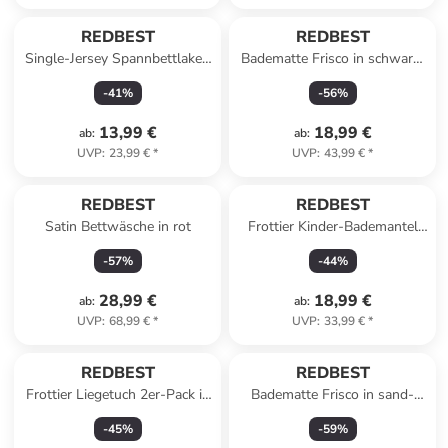
REDBEST
REDBEST
Single-Jersey Spannbettlaken
Badematte Frisco in schwarz-
Pittsburgh in rose
grau
-
41
%
-
56
%
13,99 €
18,99 €
ab
:
ab
:
UVP
:
23,99 €
*
UVP
:
43,99 €
*
REDBEST
REDBEST
Satin Bettwäsche in rot
Frottier Kinder-Bademantel
mit Kapuze Chicago in türkis
-
57
%
-
44
%
28,99 €
18,99 €
ab
:
ab
:
UVP
:
68,99 €
*
UVP
:
33,99 €
*
REDBEST
REDBEST
Frottier Liegetuch 2er-Pack in
Badematte Frisco in sand-
bunt
natur
-
45
%
-
59
%