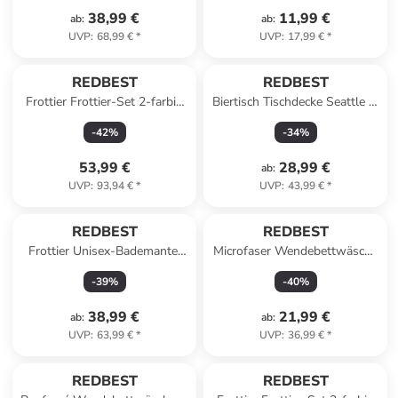
38,99 €
11,99 €
ab
:
ab
:
UVP
:
68,99 €
*
UVP
:
17,99 €
*
REDBEST
REDBEST
Frottier Frottier-Set 2-farbig
Biertisch Tischdecke Seattle in
6-tlg. New York in hellgrau-
weiß
-
42
%
-
34
%
anthrazit
53,99 €
28,99 €
ab
:
UVP
:
93,94 €
*
UVP
:
43,99 €
*
REDBEST
REDBEST
Frottier Unisex-Bademantel
Microfaser Wendebettwäsche
mit Kapuze Chicago in weinrot
in grau
-
39
%
-
40
%
38,99 €
21,99 €
ab
:
ab
:
UVP
:
63,99 €
*
UVP
:
36,99 €
*
REDBEST
REDBEST