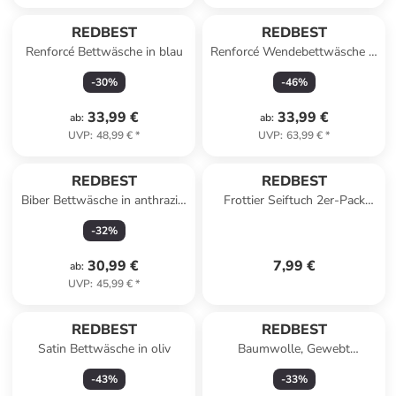
REDBEST
REDBEST
Renforcé Bettwäsche in blau
Renforcé Wendebettwäsche in
bunt
-
30
%
-
46
%
33,99 €
33,99 €
ab
:
ab
:
UVP
:
48,99 €
*
UVP
:
63,99 €
*
REDBEST
REDBEST
Biber Bettwäsche in anthrazit-
Frottier Seiftuch 2er-Pack
petrol
New York in rosa
-
32
%
30,99 €
7,99 €
ab
:
UVP
:
45,99 €
*
REDBEST
REDBEST
Satin Bettwäsche in oliv
Baumwolle, Gewebt
Kissenhülle in bunt
-
43
%
-
33
%