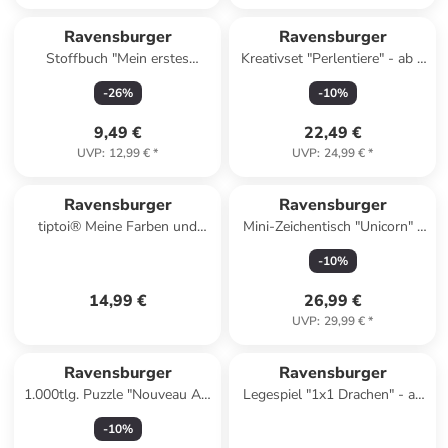
Ravensburger
Ravensburger
Stoffbuch "Mein erstes
Kreativset "Perlentiere" - ab 6
Buggy-Rasselbuch"
Jahren
-
26
%
-
10
%
9,49 €
22,49 €
UVP
:
12,99 €
*
UVP
:
24,99 €
*
Ravensburger
Ravensburger
tiptoi® Meine Farben und
Mini-Zeichentisch "Unicorn" -
Formen - ab 2 Jahren
ab 6 Jahren
-
10
%
14,99 €
26,99 €
UVP
:
29,99 €
*
Ravensburger
Ravensburger
1.000tlg. Puzzle "Nouveau Art
Legespiel "1x1 Drachen" - ab
Prinzessinnen" - ab 14 Jahren
7 Jahren
-
10
%