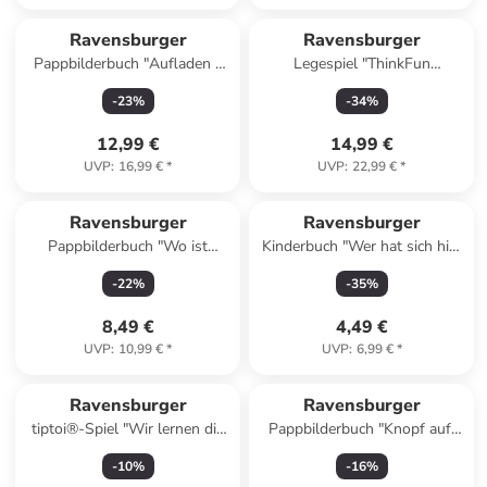
Ravensburger
Ravensburger
Pappbilderbuch "Aufladen -
Legespiel "ThinkFun
Abfahren: Auf der Baustelle"
Rush Hour Rush Hour®
-
23
%
-
34
%
Junior" - ab 5 Jahren
12,99 €
14,99 €
UVP
:
16,99 €
*
UVP
:
22,99 €
*
Ravensburger
Ravensburger
Pappbilderbuch "Wo ist
Kinderbuch "Wer hat sich hier
bloß...? Mein Feuerwehr"
versteckt?"
-
22
%
-
35
%
8,49 €
4,49 €
UVP
:
10,99 €
*
UVP
:
6,99 €
*
Ravensburger
Ravensburger
tiptoi®-Spiel "Wir lernen die
Pappbilderbuch "Knopf auf,
Uhr" - ab 6 Jahren
Knopf zu"
-
10
%
-
16
%