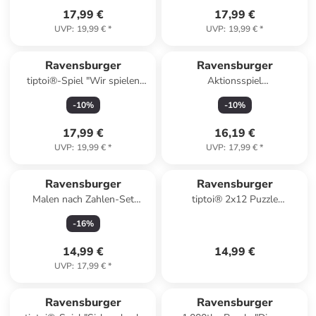
17,99 €
17,99 €
UVP
:
19,99 €
*
UVP
:
19,99 €
*
Ravensburger
Ravensburger
tiptoi®-Spiel "Wir spielen
Aktionsspiel
Schule '22" - ab 5 Jahren
"Stapelmännchen" - ab 5
-
10
%
-
10
%
Jahren
17,99 €
16,19 €
UVP
:
19,99 €
*
UVP
:
17,99 €
*
Ravensburger
Ravensburger
Malen nach Zahlen-Set
tiptoi® 2x12 Puzzle
"Glückliche Pferde" - ab 7
"Dinosaurier" - ab 3 Jahren
-
16
%
Jahren
14,99 €
14,99 €
UVP
:
17,99 €
*
Ravensburger
Ravensburger