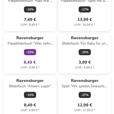
Pappbilderbuch "Rate mal -
Pappbilderbuch "Spiel mit den
Wer lebt im Garten?"
Fahrzeugen"
-
16
%
-
17
%
7,49 €
13,99 €
UVP
:
8,99 €
*
UVP
:
16,99 €
*
family
exklusiv
Ravensburger
Ravensburger
Pappbilderbuch "Was siehst
Bilderbuch "Ein Baby für uns
du? Klapp auf, klapp zu! Meine
alle"
-
15
%
-
20
%
Tiere"
8,49 €
3,99 €
UVP
:
9,99 €
*
UVP
:
4,99 €
*
Ravensburger
Ravensburger
Bilderbuch "Anders super"
Spiel "Wir spielen Einkaufen"
- ab 4 Jahren
-
15
%
-
27
%
8,49 €
12,99 €
UVP
:
9,99 €
*
UVP
:
17,99 €
*