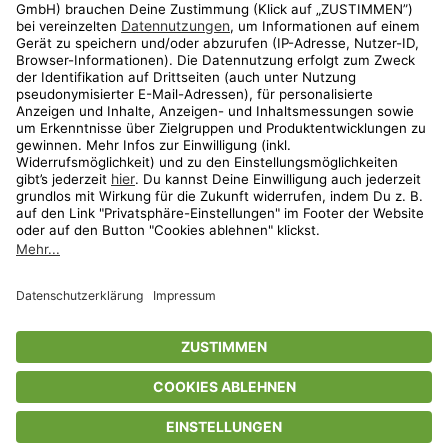
Aktionen
Travel
limango.nl
limango.pl
* Streichpreise entsprechen der unverbindlichen Preisempfehlung des
Herstellers. Prozentangaben beziehen sich auf den Streichpreis.
ᵃ Die jeweils aktuellen Teilnahmebedingungen unserer Freunde-werben-
Freunde-Aktionen findest Du unter
www.limango.de/einladen
ᵇ Gilt nur für von limango versandte Ware (nicht für von Partnern versandte
Ware und Travel).