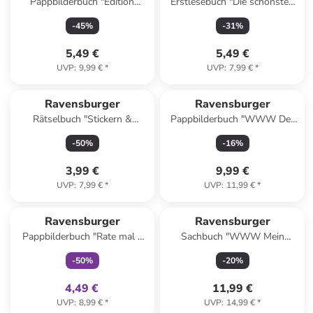
Pappbilderbuch "Edition
Erstlesebuch "Die schönsten
Piepmatz: Welches Tier ist
Weltraumgeschichten"
-
45
%
-
31
%
anders hierÂ"
5,49 €
5,49 €
UVP
:
9,99 €
*
UVP
:
7,99 €
*
Ravensburger
Ravensburger
Rätselbuch "Stickern &
Pappbilderbuch "WWW Der
Rätseln: Roboter"
Lastwagen"
-
50
%
-
16
%
3,99 €
9,99 €
UVP
:
7,99 €
*
UVP
:
11,99 €
*
family
exklusiv
Ravensburger
Ravensburger
Pappbilderbuch "Rate mal -
Sachbuch "WWW Mein
Wer wohnt auf dem
junior-Lexikon: Meine Welt"
-
50
%
-
20
%
Bauernhof?"
4,49 €
11,99 €
UVP
:
8,99 €
*
UVP
:
14,99 €
*