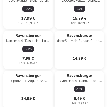
tiptoi®-Spiel "Sicher durch
1.000tlg. Puzzle "Disney
den Straßenverkehr" - ab 5
Gruppenfoto" - ab 14 Jahren
-
10
%
-
10
%
Jahren
17,99 €
15,29 €
UVP
:
19,99 €
*
UVP
:
16,99 €
*
Ravensburger
Ravensburger
Kartenspiel "Das kleine 1 x 1"
tiptoi® - Mein Zuhause" - ab 2
- ab 7 Jahren
Jahren
-
15
%
7,99 €
14,99 €
UVP
:
9,49 €
*
Ravensburger
Ravensburger
tiptoi® 2x12tlg. Puzzle
Würfelspiel "Nanu?" - ab 4
"Baustelle '22" - ab 3 Jahren
Jahren
-
18
%
14,99 €
6,49 €
UVP
:
7,99 €
*