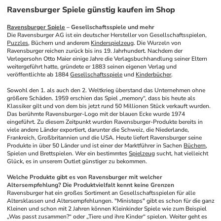
Ravensburger Spiele günstig kaufen im Shop
Ravensburger Spiele
 – Gesellschaftsspiele und mehr
Die Ravensburger AG ist ein deutscher Hersteller von Gesellschaftsspielen, 
Puzzles
, Büchern und anderem 
Kinderspielzeug
. Die Wurzeln von 
Ravensburger reichen zurück bis ins 19. Jahrhundert. Nachdem der 
Verlegersohn Otto Maier einige Jahre die Verlagsbuchhandlung seiner Eltern 
weitergeführt hatte, gründete er 1883 seinen eigenen Verlag und 
veröffentlichte ab 1884 
Gesellschaftsspiele
 und 
Kinderbücher
.
Sowohl den 1. als auch den 2. Weltkrieg überstand das Unternehmen ohne 
größere Schäden. 1959 erschien das Spiel „memory“, dass bis heute als 
Klassiker gilt und von dem bis jetzt rund 50 Millionen Stück verkauft wurden. 
Das berühmte Ravensburger-Logo mit der blauen Ecke wurde 1974 
eingeführt. Zu diesem Zeitpunkt wurden Ravensburger-Produkte bereits in 
viele andere Länder exportiert, darunter die Schweiz, die Niederlande, 
Frankreich, Großbritannien und die USA. Heute liefert Ravensburger seine 
Produkte in über 50 Länder und ist einer der Marktführer in Sachen 
Büchern
, 
Spielen und Brettspielen. Wer ein bestimmtes 
Spielzeug
 sucht, hat vielleicht 
Glück, es in unserem Outlet günstiger zu bekommen.
Welche Produkte gibt es von Ravensburger mit welcher 
Altersempfehlung? Die Produktvielfalt kennt keine Grenzen
Ravensburger hat ein großes Sortiment an Gesellschaftsspielen für alle 
Altersklassen und Altersempfehlungen. "Ministeps" gibt es schon für die ganz 
Kleinen und schon mit 2 Jahren können Kleinkinder Spiele wie zum Beispiel 
„Was passt zusammen?“ oder „Tiere und ihre Kinder“ spielen. Weiter geht es 