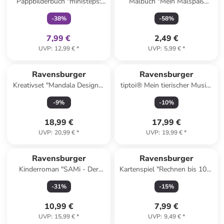
Pappbilderbuch "ministeps:
Malbuch "Mein Malspaß
Trösten, pusten, wieder gut!"
Fußball"
-
38
%
-
58
%
7,99 €
2,49 €
UVP
:
12,99 €
*
UVP
:
5,99 €
*
Ravensburger
Ravensburger
Kreativset "Mandala Designer
tiptoi® Mein tierischer Musik-
- Einhorn" - ab 6 Jahren
Spaß - ab 3 Jahren
-
9
%
-
10
%
18,99 €
17,99 €
UVP
:
20,99 €
*
UVP
:
19,99 €
*
Ravensburger
Ravensburger
Kinderroman "SAMi - Der
Kartenspiel "Rechnen bis 100"
größte Schatz der Welt"
- ab 7 Jahren
-
31
%
-
15
%
10,99 €
7,99 €
UVP
:
15,99 €
*
UVP
:
9,49 €
*