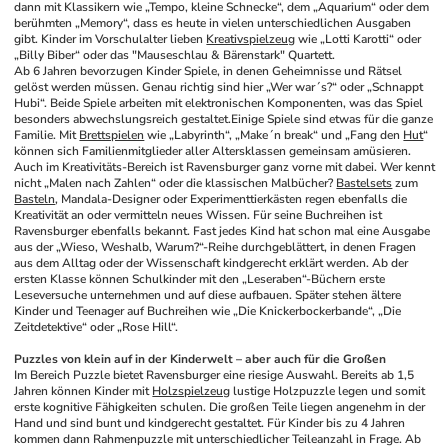
dann mit Klassikern wie „Tempo, kleine Schnecke“, dem „Aquarium“ oder dem 
berühmten „Memory“, dass es heute in vielen unterschiedlichen Ausgaben 
gibt. Kinder im Vorschulalter lieben 
Kreativspielzeug
 wie „Lotti Karotti“ oder 
„Billy Biber“ oder das "Mauseschlau & Bärenstark" Quartett.
Ab 6 Jahren bevorzugen Kinder Spiele, in denen Geheimnisse und Rätsel 
gelöst werden müssen. Genau richtig sind hier „Wer war´s?“ oder „Schnappt 
Hubi“. Beide Spiele arbeiten mit elektronischen Komponenten, was das Spiel 
besonders abwechslungsreich gestaltet.
Einige Spiele sind etwas für die ganze 
Familie. Mit 
Brettspielen
 wie „Labyrinth“, „Make´n break“ und „Fang den 
Hut
“ 
können sich Familienmitglieder aller Altersklassen gemeinsam amüsieren.
Auch im Kreativitäts-Bereich ist Ravensburger ganz vorne mit dabei. Wer kennt 
nicht „Malen nach Zahlen“ oder die klassischen Malbücher? 
Bastelsets
 zum 
Basteln
, Mandala-Designer oder Experimenttierkästen regen ebenfalls die 
Kreativität an oder vermitteln neues Wissen. Für seine Buchreihen ist 
Ravensburger ebenfalls bekannt. Fast jedes Kind hat schon mal eine Ausgabe 
aus der „Wieso, Weshalb, Warum?“-Reihe durchgeblättert, in denen Fragen 
aus dem Alltag oder der Wissenschaft kindgerecht erklärt werden. Ab der 
ersten Klasse können Schulkinder mit den „Leseraben“-Büchern erste 
Leseversuche unternehmen und auf diese aufbauen. Später stehen ältere 
Kinder und Teenager auf Buchreihen wie „Die Knickerbockerbande“, „Die 
Zeitdetektive“ oder „Rose Hill“.
Puzzles von klein auf in der Kinderwelt – aber auch für die Großen
Im Bereich Puzzle bietet Ravensburger eine riesige Auswahl. Bereits ab 1,5 
Jahren können Kinder mit 
Holzspielzeug
 lustige Holzpuzzle legen und somit 
erste kognitive Fähigkeiten schulen. Die großen Teile liegen angenehm in der 
Hand und sind bunt und kindgerecht gestaltet. Für Kinder bis zu 4 Jahren 
kommen dann Rahmenpuzzle mit unterschiedlicher Teileanzahl in Frage. Ab 