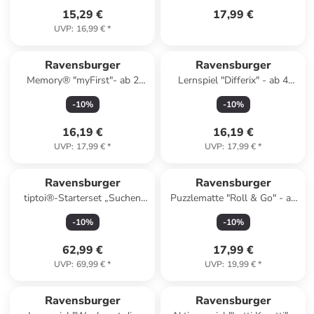
15,29 €
17,99 €
UVP
:
16,99 €
*
Ravensburger
Ravensburger
Memory® "myFirst"- ab 2
Lernspiel "Differix" - ab 4
Jahren
Jahren
-
10
%
-
10
%
16,19 €
16,19 €
UVP
:
17,99 €
*
UVP
:
17,99 €
*
Ravensburger
Ravensburger
tiptoi®-Starterset „Suchen
Puzzlematte "Roll & Go" - ab
und Entdecken - Meine Welt"
14 Jahren
-
10
%
-
10
%
- ab 2 Jahren
62,99 €
17,99 €
UVP
:
69,99 €
*
UVP
:
19,99 €
*
Ravensburger
Ravensburger