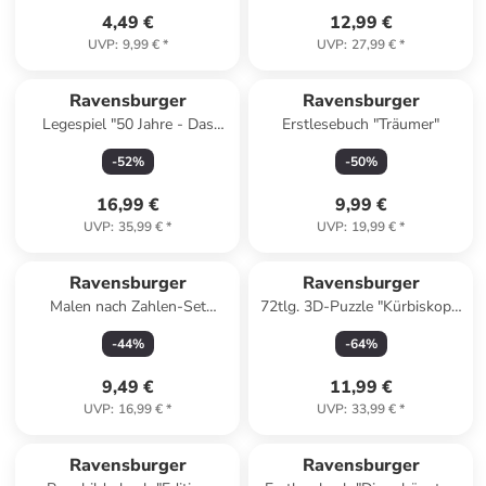
4,49 €
12,99 €
UVP
:
9,99 €
*
UVP
:
27,99 €
*
Reserviert
Ravensburger
Ravensburger
Legespiel "50 Jahre - Das
Erstlesebuch "Träumer"
Labyrinth der Meister" - ab 8
-
52
%
-
50
%
Jahren
16,99 €
9,99 €
UVP
:
35,99 €
*
UVP
:
19,99 €
*
Ravensburger
Ravensburger
Malen nach Zahlen-Set
72tlg. 3D-Puzzle "Kürbiskopf"
"Einhornmagie" - ab 11 Jahren
- ab 6 Jahren
-
44
%
-
64
%
9,49 €
11,99 €
UVP
:
16,99 €
*
UVP
:
33,99 €
*
Ravensburger
Ravensburger