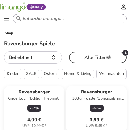
family
Shop
Ravensburger Spiele
1
Beliebtheit
Alle Filter
Kinder
SALE
Ostern
Home & Living
Weihnachten
Ravensburger
Ravensburger
Kinderbuch "Edition Piepmatz:
10tlg. Puzzle "Spielspaß im
Wenn ich groß bin, kann ich
Garten" - ab 3 Jahren
-
54
%
-
57
%
alles werden"
4,99 €
3,99 €
UVP
:
10,99 €
*
UVP
:
9,49 €
*