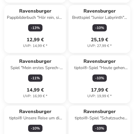
Ravensburger
Ravensburger
Pappbilderbuch "Hör rein, sing
Brettspiel "Junior Labyrinth" -
mit! Meine ersten
ab 4 Jahren
-
13
%
-
10
%
Jahreszeiten-Lieder"
12,99 €
25,19 €
UVP
:
14,99 €
*
UVP
:
27,99 €
*
Ravensburger
Ravensburger
Spiel "Mein erstes Sprech-
tiptoi®-Spiel "Heute gehen
Hexchen" - ab 2,5 Jahren
wir Einkaufen" - ab 3 Jahren
-
11
%
-
10
%
14,99 €
17,99 €
UVP
:
16,99 €
*
UVP
:
19,99 €
*
Ravensburger
Ravensburger
tiptoi® Unsere Reise um die
tiptoi®-Spiel "Schatzsuche
Welt - ab 4 Jahren
Buchstaben-Burg'22" - ab 4
-
10
%
-
10
%
Jahren