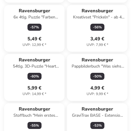
Ravensburger
Ravensburger
6x 4tlg. Puzzle "Farben
Kreativset "Prickeln" - ab 4
lernen" - ab 2 Jahren
Jahren
-
57
%
-
56
%
5,49 €
3,49 €
UVP
:
12,99 €
*
UVP
:
7,99 €
*
Ravensburger
Ravensburger
54tlg. 3D-Puzzle "Heart
Pappbilderbuch "Was siehst
Frozen 2" - ab 8 Jahren
du? Klapp auf, klapp zu! Meine
-
60
%
-
50
%
Fahrzeuge"
5,99 €
4,99 €
UVP
:
14,99 €
*
UVP
:
9,99 €
*
Ravensburger
Ravensburger
Stoffbuch "Mein erstes
GraviTrax BASE - Extension
Knisterbuch"
Building - ab 8 Jahren
-
55
%
-
53
%