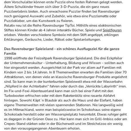
dem Vorschulalter können erste Puzzle ohne festen Rahmen gelegt werden. 
Ältere Schulkinder freuen sich über 3-D-Puzzle, die ein ganz neues 
Puzzleerlebnis bieten. Auch erwachsene Puzzler finden bei Ravensburger 
noch genügend Auswahl und Zubehör, wie etwa eine Puzzlematte oder 
Puzzlekleber, um das Kunstwerk zu fixieren.
Relativ neu ist die Reihe Ravensburger TipToi. Mithilfe eines elektronischen 
Stiftes können Kinder ab 4 Jahren interaktiv Bücher, Spiele und 
Spielfiguren
erleben. Werden verschiedene Symbole mit dem Stift angetippt, erklingen 
Erklärungen, Geräusche, Lieder, Rätsel oder Spielanleitungen. 
Das Ravensburger Spieleland – ein schönes Ausflugsziel für die ganze 
Familie
1998 eröffnete der Freizeitpark Ravensburger Spieleland. Die drei Eckpfeiler 
der Unternehmenskultur - Unterhaltung, Bildung und Wissen – sollten auch 
hier eingesetzt werden. Ausgerichtet ist der Park vor allem auf Familien mit 
Kindern von 2 bis 14 Jahren. In 8 Themenwelten erwarten die Familien über 70 
Attraktionen, von denen viele an klassische Ravensburger-Produkte angelehnt 
sind. So kann man in der kunterbunten Spielewelt etwa mit der Wasserbahn 
„Nilpferd in der Achterbahn“ fahren oder durch das „Verrückte Labyrinth“ irren. 
Im Fix-und-Foxi-Abenteuerland kann man sich bei einer Fahrt mit den 
Turbobooten erfrischen oder mit dem Raketenblitz eine rasante Abfahrt 
hinlegen. Sowohl Käpt´n Blaubär als auch die Maus und der Elefant, haben 
eigene Themenwelten mit vielen spannenden Stationen. Nie langweilig wird 
es im Mitmachland, wenn man beispielsweise im Schokohaus seine eigene 
Schokolade herstellt oder am Wasserspielplatz herumtobt. Etwas ruhiger geht 
es dagegen in der Grünen Oase zu. Hier kann man sich im Grill-Imbiss oder am 
Crepes-Stand stärken oder in der Bücherwelt und im Streichelzoo ein wenig 
von den vorausgegangenen Abenteuern erholen.