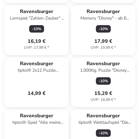
Ravensburger
Ravensburger
Lernspiel "Zahlen-Zauber" -
Memory "Disney" - ab 6
ab 4 Jahren
Jahren
-
10
%
-
10
%
16,19 €
17,99 €
UVP
:
17,99 €
*
UVP
:
19,99 €
*
Ravensburger
Ravensburger
tiptoi® 2x12 Puzzle
1.000tlg. Puzzle "Disney
"Rettungseinsatz" - ab 3
Encanto" - ab 14 Jahren
-
10
%
Jahren
14,99 €
15,29 €
UVP
:
16,99 €
*
Ravensburger
Ravensburger
tiptoi®-Spiel "Alle meine
tiptoi® Wettlaufspiel "Die
Tierkinder" - ab 4 Jahren
Eiskönigin Völlig unverfroren"
-
10
%
- ab 4 Jahren