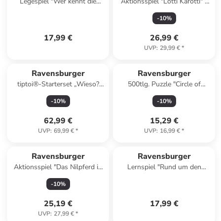
Legespiel "Wer kennt die
Aktionsspiel "Lotti Karotti" -
Uhr?" - ab 6 Jahren
ab 4 Jahren
-
10
%
17,99 €
26,99 €
UVP
:
29,99 €
*
Ravensburger
Ravensburger
tiptoi®-Starterset „Wieso?
500tlg. Puzzle "Circle of
Weshalb? Warum? Auf dem
Colors - Tiere" - ab 12 Jahren
-
10
%
-
10
%
Bauernhof" - ab 4 Jahren
62,99 €
15,29 €
UVP
:
69,99 €
*
UVP
:
16,99 €
*
Ravensburger
Ravensburger
Aktionsspiel "Das Nilpferd in
Lernspiel "Rund um den
der Achterbahn Kids" - ab 7
Verkehr" - ab 5 Jahren
-
10
%
Jahren
25,19 €
17,99 €
UVP
:
27,99 €
*