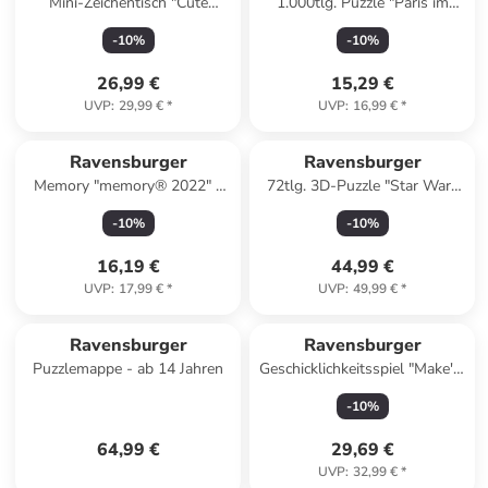
Mini-Zeichentisch "Cute
1.000tlg. Puzzle "Paris im
Animals" - ab 6 Jahren
Morgenrot" - ab 14 Jahren
-
10
%
-
10
%
26,99 €
15,29 €
UVP
:
29,99 €
*
UVP
:
16,99 €
*
Ravensburger
Ravensburger
Memory "memory® 2022" -
72tlg. 3D-Puzzle "Star Wars
ab 6 Jahren
Todesstern" - ab 10 Jahren
-
10
%
-
10
%
16,19 €
44,99 €
UVP
:
17,99 €
*
UVP
:
49,99 €
*
Ravensburger
Ravensburger
Puzzlemappe - ab 14 Jahren
Geschicklichkeitsspiel "Make'n'
Break Junior" - ab 5 Jahren
-
10
%
64,99 €
29,69 €
UVP
:
32,99 €
*