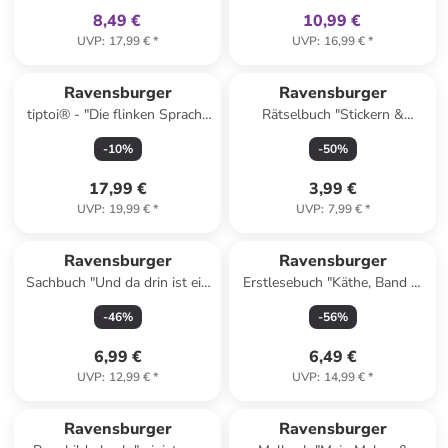
8,49 €
10,99 €
UVP
:
17,99 €
*
UVP
:
16,99 €
*
Ravensburger
Ravensburger
tiptoi® - "Die flinken Sprach-
Rätselbuch "Stickern &
Hörnchen" - ab 3 Jahren
Rätseln - Dinosaurier"
-
10
%
-
50
%
17,99 €
3,99 €
UVP
:
19,99 €
*
UVP
:
7,99 €
*
Ravensburger
Ravensburger
Sachbuch "Und da drin ist ein
Erstlesebuch "Käthe, Band 3:
Baby? Antworten für
Land in Sicht!"
-
46
%
-
56
%
neugierige Geschwister"
6,99 €
6,49 €
UVP
:
12,99 €
*
UVP
:
14,99 €
*
family
exklusiv
Ravensburger
Ravensburger