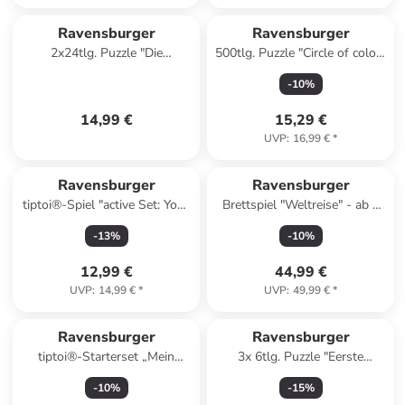
Ravensburger
Ravensburger
2x24tlg. Puzzle "Die
500tlg. Puzzle "Circle of colors
Eiskönigin '22" ab 4 Jahren
- Ocean" - ab 12 Jahren
-
10
%
14,99 €
15,29 €
UVP
:
16,99 €
*
Ravensburger
Ravensburger
tiptoi®-Spiel "active Set: Yoga
Brettspiel "Weltreise" - ab 8
für Kinder" - ab 3 Jahren
Jahren
-
13
%
-
10
%
12,99 €
44,99 €
UVP
:
14,99 €
*
UVP
:
49,99 €
*
Ravensburger
Ravensburger
tiptoi®-Starterset „Mein
3x 6tlg. Puzzle "Eerste
Wörter-Bilderbuch -
Puzzles: Fahrzeuge" - ab 2
-
10
%
-
15
%
Kindergarten" - ab 3 Jahren
Jahren