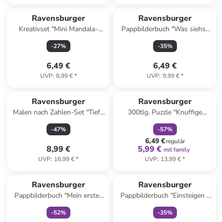
Ravensburger
Ravensburger
Kreativset "Mini Mandala-
Pappbilderbuch "Was siehst
Designer" - ab 6 Jahren
du? Klapp auf, klapp zu! Mein
-
27
%
-
35
%
Bauernhof"
6,49 €
6,49 €
UVP
:
8,99 €
*
UVP
:
9,99 €
*
family
rabatt
Ravensburger
Ravensburger
Malen nach Zahlen-Set "Tiefe
300tlg. Puzzle "Knuffige
Freundschaft" - ab 7 Jahren
Einhorn-Hunde" - ab 9 Jahren
-
47
%
-
57
%
6,49 €
regulär
8,99 €
5,99 €
mit family
UVP
:
16,99 €
*
UVP
:
13,99 €
*
family
exklusiv
family
exklusiv
Ravensburger
Ravensburger
Pappbilderbuch "Mein erstes
Pappbilderbuch "Einsteigen -
Mäuschen-Farbenbuch"
Losfahren" - ab 2 Jahren
-
52
%
-
35
%