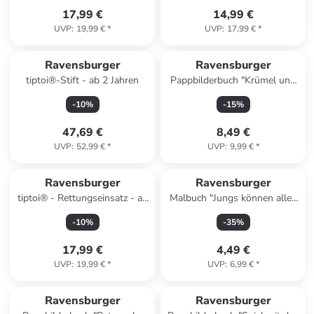
17,99 €
14,99 €
UVP
:
19,99 €
*
UVP
:
17,99 €
*
Ravensburger
Ravensburger
tiptoi®-Stift - ab 2 Jahren
Pappbilderbuch "Krümel und
das Töpfchen"
-
10
%
-
15
%
47,69 €
8,49 €
UVP
:
52,99 €
*
UVP
:
9,99 €
*
Ravensburger
Ravensburger
tiptoi® - Rettungseinsatz - ab
Malbuch "Jungs können alles
4 Jahren
werden"
-
10
%
-
35
%
17,99 €
4,49 €
UVP
:
19,99 €
*
UVP
:
6,99 €
*
Ravensburger
Ravensburger