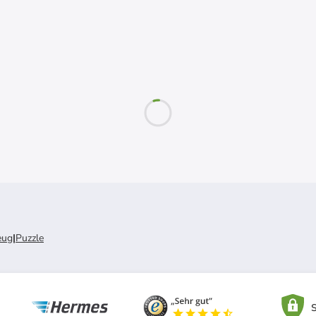
eug
|
Puzzle
S