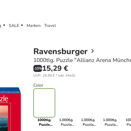
g
SALE
Marken
Travel
Ravensburger
1000tlg. Puzzle "Allianz Arena Münche
15,29 €
-
10
%
UVP
:
16,99 €
*
inkl. MwSt.
Color
1000tlg.
1.000tlg.
1.000tlg.
1.000tlg.
100
Puzzle
Puzzle
Puzzle
Puzzle
Pu
"Allianz
"Sonnenuntergang
"Disney
"Disney
"Ark