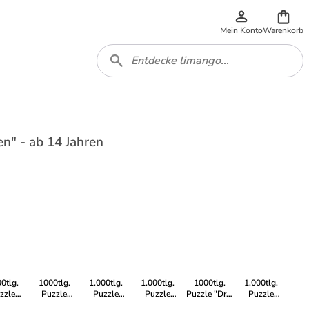
Mein Konto
Warenkorb
n" - ab 14 Jahren
0tlg.
1000tlg.
1.000tlg.
1.000tlg.
1000tlg.
1.000tlg.
zzle
Puzzle
Puzzle
Puzzle
Puzzle "Drei
Puzzle
tische
"Disney's
"Kirschblüte
"Disney
Zinnen,
"Mystisches