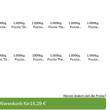
e" - ab
Weihnachten"
in Japan" - ab
Stitch" - ab
Dolomiten" -
Licht" - ab 14
Jahren
- ab 14 Jahren
14 Jahren
14 Jahren
ab 14 Jahren
Jahren
00tlg.
1.000tlg.
1.000tlg.
1.000tlg.
1.000tlg.
1.000tlg.
zzle
Puzzle "Die
Puzzle
Puzzle "Der
Puzzle
Puzzle
sneys
Kuh in der
"Volkswagen
Zauberschüler
"Disney
"Fahrräder in
itch
Badewanne"
T1
H.Potter" - ab
Gruppenfoto"
Amsterdam" -
enge" -
- ab 14 Jahren
CamperVan" -
14 Jahren
- ab 14 Jahren
ab 14 Jahren
 Jahren
ab 14 Jahren
00tlg.
1.000tlg.
1000tlg.
1.000tlg.
1.000tlg.
1.000tlg.
le "Die
Puzzle
Puzzle
Puzzle "Paris
Puzzle
Puzzle
önsten
"Challenge
"Abenteuer
im
"Schrebegarten"
"Abend in
sney
Harry Potter"
mit Alice" -
Morgenrot" -
- ab 14 Jahren
Santorini" -
n" - ab
- ab 14 Jahren
ab 14 Jahren
ab 14 Jahren
ab 14 Jahren
Jahren
Warum ändern sich die Preise?
 Warenkorb für
15,29 €