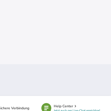
Help Center
ichere Verbindung
Jetzt auch per Live-Chat erreichbar!