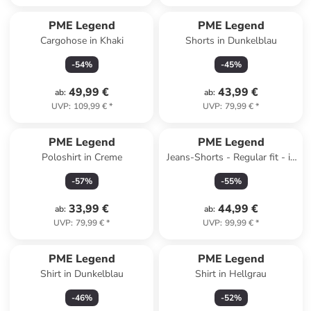
PME Legend
PME Legend
Cargohose in Khaki
Shorts in Dunkelblau
-
54
%
-
45
%
49,99 €
43,99 €
ab
:
ab
:
UVP
:
109,99 €
*
UVP
:
79,99 €
*
PME Legend
PME Legend
Poloshirt in Creme
Jeans-Shorts - Regular fit - in
Dunkelblau
-
57
%
-
55
%
33,99 €
44,99 €
ab
:
ab
:
UVP
:
79,99 €
*
UVP
:
99,99 €
*
PME Legend
PME Legend
Shirt in Dunkelblau
Shirt in Hellgrau
-
46
%
-
52
%