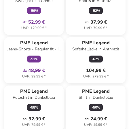
Sweatjacke in Creme
Shorts in Anthrazit
-
59
%
-
52
%
52,99 €
37,99 €
ab
:
ab
:
UVP
:
129,99 €
*
UVP
:
79,99 €
*
family
exklusiv
PME Legend
PME Legend
Jeans-Shorts - Regular fit - in
Softshelljacke in Anthrazit
Grau
-
51
%
-
62
%
48,99 €
104,99 €
ab
:
UVP
:
99,99 €
*
UVP
:
279,99 €
*
PME Legend
PME Legend
Poloshirt in Dunkelblau
Shirt in Dunkelblau
-
58
%
-
50
%
32,99 €
24,99 €
ab
:
ab
:
UVP
:
79,99 €
*
UVP
:
49,99 €
*