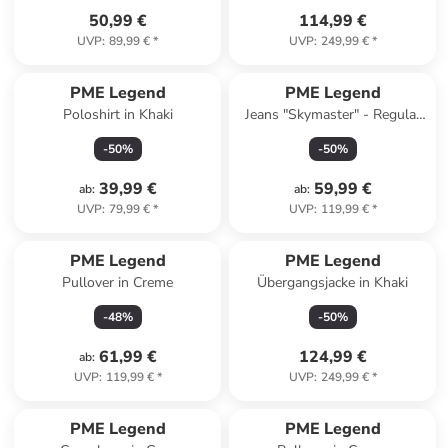
50,99 €
114,99 €
UVP
:
89,99 €
*
UVP
:
249,99 €
*
PME Legend
PME Legend
Poloshirt in Khaki
Jeans "Skymaster" - Regular
fit - in Anthrazit
-
50
%
-
50
%
39,99 €
59,99 €
ab
:
ab
:
UVP
:
79,99 €
*
UVP
:
119,99 €
*
PME Legend
PME Legend
Pullover in Creme
Übergangsjacke in Khaki
-
48
%
-
50
%
61,99 €
124,99 €
ab
:
UVP
:
119,99 €
*
UVP
:
249,99 €
*
PME Legend
PME Legend