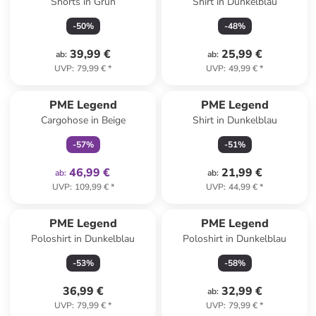
Shorts in Grün
Shirt in Dunkelblau
-
50
%
-
48
%
39,99 €
25,99 €
ab
:
ab
:
UVP
:
79,99 €
*
UVP
:
49,99 €
*
family
exklusiv
PME Legend
PME Legend
Cargohose in Beige
Shirt in Dunkelblau
-
57
%
-
51
%
46,99 €
21,99 €
ab
:
ab
:
UVP
:
109,99 €
*
UVP
:
44,99 €
*
PME Legend
PME Legend
Poloshirt in Dunkelblau
Poloshirt in Dunkelblau
-
53
%
-
58
%
36,99 €
32,99 €
ab
:
UVP
:
79,99 €
*
UVP
:
79,99 €
*