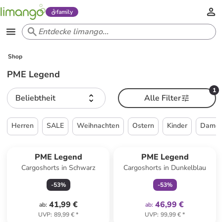
family
Shop
PME Legend
1
Beliebtheit
Alle Filter
Herren
SALE
Weihnachten
Ostern
Kinder
Dame
family
exklusiv
PME Legend
PME Legend
Cargoshorts in Schwarz
Cargoshorts in Dunkelblau
-
53
%
-
53
%
41,99 €
46,99 €
ab
:
ab
:
UVP
:
89,99 €
*
UVP
:
99,99 €
*