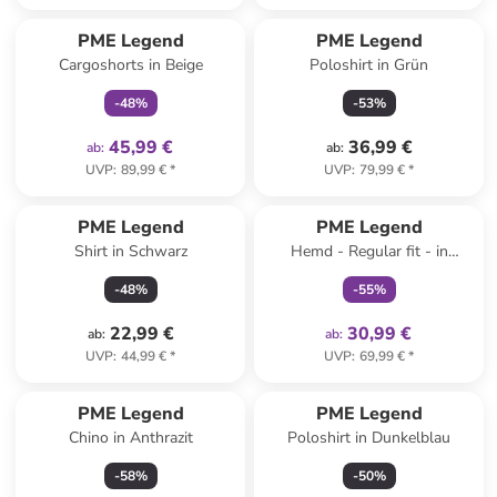
family
exklusiv
PME Legend
PME Legend
Cargoshorts in Beige
Poloshirt in Grün
-
48
%
-
53
%
45,99 €
36,99 €
ab
:
ab
:
UVP
:
89,99 €
*
UVP
:
79,99 €
*
family
exklusiv
PME Legend
PME Legend
Shirt in Schwarz
Hemd - Regular fit - in
Dunkelgrün
-
48
%
-
55
%
22,99 €
30,99 €
ab
:
ab
:
UVP
:
44,99 €
*
UVP
:
69,99 €
*
PME Legend
PME Legend
Chino in Anthrazit
Poloshirt in Dunkelblau
-
58
%
-
50
%