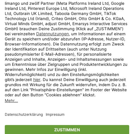
Kundenservice
Shop
Aktionen
Travel
limango.nl
limango.pl