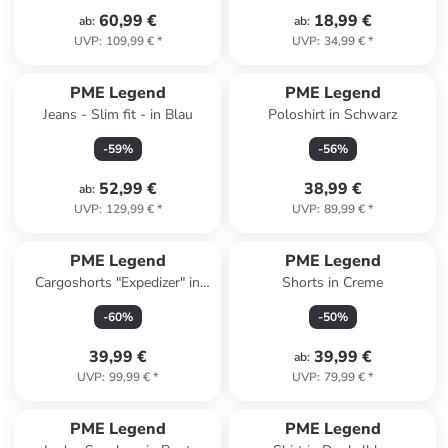
60,99 €
18,99 €
ab
:
ab
:
UVP
:
109,99 €
*
UVP
:
34,99 €
*
PME Legend
PME Legend
Jeans - Slim fit - in Blau
Poloshirt in Schwarz
-
59
%
-
56
%
52,99 €
38,99 €
ab
:
UVP
:
129,99 €
*
UVP
:
89,99 €
*
PME Legend
PME Legend
Cargoshorts "Expedizer" in
Shorts in Creme
Schwarz
-
60
%
-
50
%
39,99 €
39,99 €
ab
:
UVP
:
99,99 €
*
UVP
:
79,99 €
*
PME Legend
PME Legend