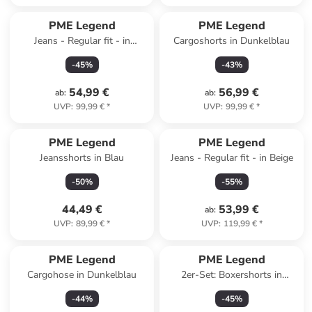
PME Legend
PME Legend
Jeans - Regular fit - in
Cargoshorts in Dunkelblau
Hellblau
-
45
%
-
43
%
54,99 €
56,99 €
ab
:
ab
:
UVP
:
99,99 €
*
UVP
:
99,99 €
*
PME Legend
PME Legend
Jeansshorts in Blau
Jeans - Regular fit - in Beige
-
50
%
-
55
%
44,49 €
53,99 €
ab
:
UVP
:
89,99 €
*
UVP
:
119,99 €
*
PME Legend
PME Legend
Cargohose in Dunkelblau
2er-Set: Boxershorts in
Schwarz/ Grün
-
44
%
-
45
%