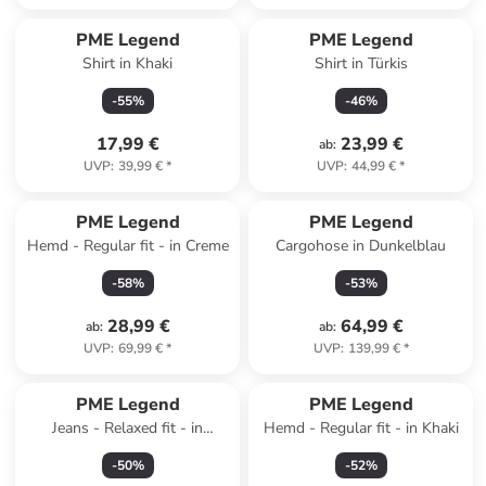
PME Legend
PME Legend
Shirt in Khaki
Shirt in Türkis
-
55
%
-
46
%
17,99 €
23,99 €
ab
:
UVP
:
39,99 €
*
UVP
:
44,99 €
*
PME Legend
PME Legend
Hemd - Regular fit - in Creme
Cargohose in Dunkelblau
-
58
%
-
53
%
28,99 €
64,99 €
ab
:
ab
:
UVP
:
69,99 €
*
UVP
:
139,99 €
*
PME Legend
PME Legend
Jeans - Relaxed fit - in
Hemd - Regular fit - in Khaki
Dunkelblau
-
50
%
-
52
%