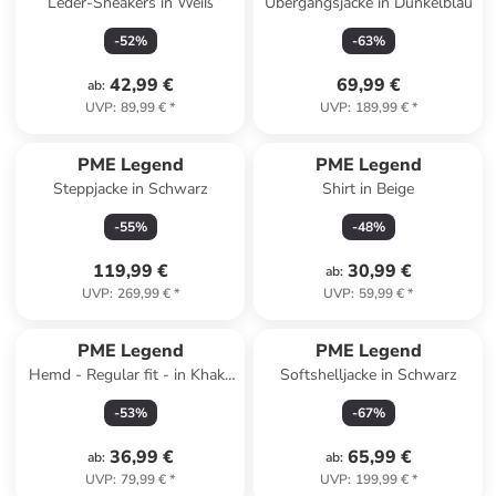
Leder-Sneakers in Weiß
Übergangsjacke in Dunkelblau
-
52
%
-
63
%
42,99 €
69,99 €
ab
:
UVP
:
89,99 €
*
UVP
:
189,99 €
*
PME Legend
PME Legend
Steppjacke in Schwarz
Shirt in Beige
-
55
%
-
48
%
119,99 €
30,99 €
ab
:
UVP
:
269,99 €
*
UVP
:
59,99 €
*
PME Legend
PME Legend
Hemd - Regular fit - in Khaki/
Softshelljacke in Schwarz
Schwarz
-
53
%
-
67
%
36,99 €
65,99 €
ab
:
ab
:
UVP
:
79,99 €
*
UVP
:
199,99 €
*