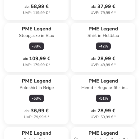
58,99 €
37,99 €
ab
:
ab
:
UVP
:
119,99 €
*
UVP
:
79,99 €
*
PME Legend
PME Legend
Steppjacke in Blau
Shirt in Hellblau
-
38
%
-
42
%
109,99 €
28,99 €
ab
:
ab
:
UVP
:
179,99 €
*
UVP
:
49,99 €
*
PME Legend
PME Legend
Poloshirt in Beige
Hemd - Regular fit - in
Dunkelblau
-
53
%
-
51
%
36,99 €
28,99 €
ab
:
ab
:
UVP
:
79,99 €
*
UVP
:
59,99 €
*
PME Legend
PME Legend