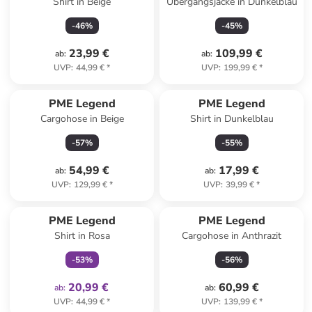
Shirt in Beige
Übergangsjacke in Dunkelblau
-
46
%
-
45
%
23,99 €
109,99 €
ab
:
ab
:
UVP
:
44,99 €
*
UVP
:
199,99 €
*
PME Legend
PME Legend
Cargohose in Beige
Shirt in Dunkelblau
-
57
%
-
55
%
54,99 €
17,99 €
ab
:
ab
:
UVP
:
129,99 €
*
UVP
:
39,99 €
*
family
exklusiv
PME Legend
PME Legend
Shirt in Rosa
Cargohose in Anthrazit
-
53
%
-
56
%
20,99 €
60,99 €
ab
:
ab
:
UVP
:
44,99 €
*
UVP
:
139,99 €
*