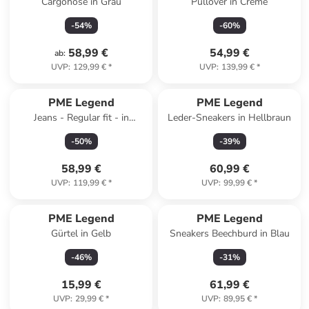
Cargohose in Grau
Pullover in Creme
-
54
%
-
60
%
58,99 €
54,99 €
ab
:
UVP
:
129,99 €
*
UVP
:
139,99 €
*
PME Legend
PME Legend
Jeans - Regular fit - in
Leder-Sneakers in Hellbraun
Hellblau
-
50
%
-
39
%
58,99 €
60,99 €
UVP
:
119,99 €
*
UVP
:
99,99 €
*
PME Legend
PME Legend
Gürtel in Gelb
Sneakers Beechburd in Blau
-
46
%
-
31
%
15,99 €
61,99 €
UVP
:
29,99 €
*
UVP
:
89,95 €
*