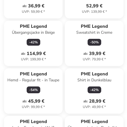
36,99 €
52,99 €
ab
:
UVP
:
59,99 €
*
UVP
:
139,99 €
*
PME Legend
PME Legend
Übergangsjacke in Beige
Sweatshirt in Creme
-
42
%
-
50
%
114,99 €
39,99 €
ab
:
ab
:
UVP
:
199,99 €
*
UVP
:
79,99 €
*
PME Legend
PME Legend
Hemd - Regular fit - in Taupe
Shirt in Dunkelblau
-
54
%
-
42
%
45,99 €
28,99 €
ab
:
ab
:
UVP
:
99,99 €
*
UVP
:
49,99 €
*
PME Legend
PME Legend