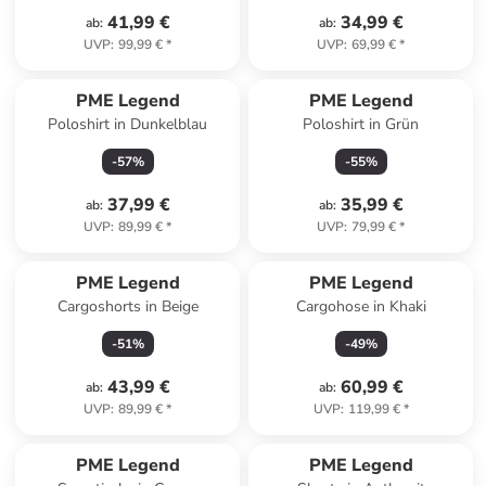
41,99 €
34,99 €
ab
:
ab
:
UVP
:
99,99 €
*
UVP
:
69,99 €
*
PME Legend
PME Legend
Poloshirt in Dunkelblau
Poloshirt in Grün
-
57
%
-
55
%
37,99 €
35,99 €
ab
:
ab
:
UVP
:
89,99 €
*
UVP
:
79,99 €
*
PME Legend
PME Legend
Cargoshorts in Beige
Cargohose in Khaki
-
51
%
-
49
%
43,99 €
60,99 €
ab
:
ab
:
UVP
:
89,99 €
*
UVP
:
119,99 €
*
family
exklusiv
PME Legend
PME Legend