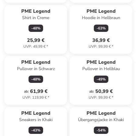
PME Legend
PME Legend
Shirt in Creme
Hoodie in Hellbraun
-
48
%
-
63
%
25,99 €
36,99 €
UVP
:
49,99 €
*
UVP
:
99,99 €
*
PME Legend
PME Legend
Pullover in Schwarz
Pullover in Hellblau
-
48
%
-
49
%
61,99 €
50,99 €
ab
:
ab
:
UVP
:
119,99 €
*
UVP
:
99,99 €
*
PME Legend
PME Legend
Sneakers in Khaki
Übergangsjacke in Khaki
-
43
%
-
54
%