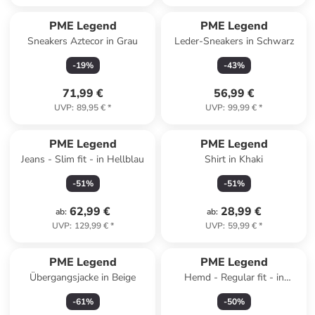
PME Legend
PME Legend
Sneakers Aztecor in Grau
Leder-Sneakers in Schwarz
-
19
%
-
43
%
71,99 €
56,99 €
UVP
:
89,95 €
*
UVP
:
99,99 €
*
PME Legend
PME Legend
Jeans - Slim fit - in Hellblau
Shirt in Khaki
-
51
%
-
51
%
62,99 €
28,99 €
ab
:
ab
:
UVP
:
129,99 €
*
UVP
:
59,99 €
*
PME Legend
PME Legend
Übergangsjacke in Beige
Hemd - Regular fit - in
Dunkelblau
-
61
%
-
50
%