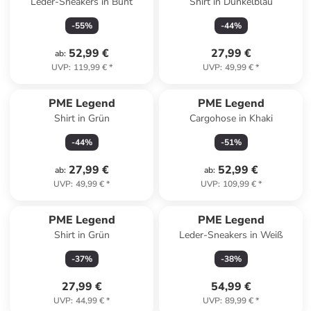
Leder-Sneakers in Bunt
Shirt in Dunkelblau
-
55
%
-
44
%
52,99 €
27,99 €
ab
:
UVP
:
119,99 €
*
UVP
:
49,99 €
*
PME Legend
PME Legend
Shirt in Grün
Cargohose in Khaki
-
44
%
-
51
%
27,99 €
52,99 €
ab
:
ab
:
UVP
:
49,99 €
*
UVP
:
109,99 €
*
PME Legend
PME Legend
Shirt in Grün
Leder-Sneakers in Weiß
-
37
%
-
38
%
27,99 €
54,99 €
UVP
:
44,99 €
*
UVP
:
89,99 €
*