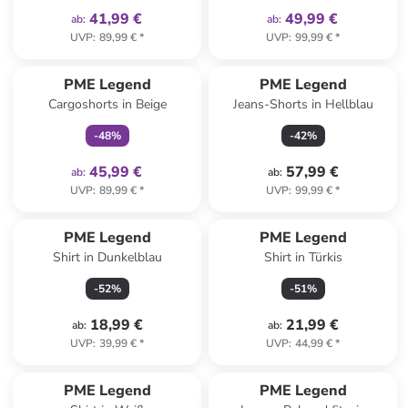
41,99 €
49,99 €
ab
:
ab
:
UVP
:
89,99 €
*
UVP
:
99,99 €
*
family
exklusiv
PME Legend
PME Legend
Cargoshorts in Beige
Jeans-Shorts in Hellblau
-
48
%
-
42
%
45,99 €
57,99 €
ab
:
ab
:
UVP
:
89,99 €
*
UVP
:
99,99 €
*
PME Legend
PME Legend
Shirt in Dunkelblau
Shirt in Türkis
-
52
%
-
51
%
18,99 €
21,99 €
ab
:
ab
:
UVP
:
39,99 €
*
UVP
:
44,99 €
*
PME Legend
PME Legend