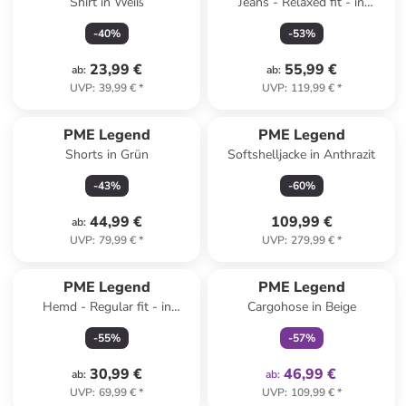
Shirt in Weiß
Jeans - Relaxed fit - in
Dunkelblau
-
40
%
-
53
%
23,99 €
55,99 €
ab
:
ab
:
UVP
:
39,99 €
*
UVP
:
119,99 €
*
PME Legend
PME Legend
Shorts in Grün
Softshelljacke in Anthrazit
-
43
%
-
60
%
44,99 €
109,99 €
ab
:
UVP
:
79,99 €
*
UVP
:
279,99 €
*
family
exklusiv
PME Legend
PME Legend
Hemd - Regular fit - in
Cargohose in Beige
Dunkelgrün
-
55
%
-
57
%
30,99 €
46,99 €
ab
:
ab
:
UVP
:
69,99 €
*
UVP
:
109,99 €
*