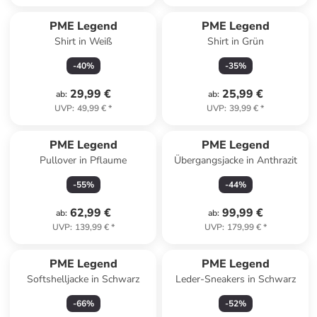
PME Legend
PME Legend
Shirt in Weiß
Shirt in Grün
-
40
%
-
35
%
29,99 €
25,99 €
ab
:
ab
:
UVP
:
49,99 €
*
UVP
:
39,99 €
*
PME Legend
PME Legend
Pullover in Pflaume
Übergangsjacke in Anthrazit
-
55
%
-
44
%
62,99 €
99,99 €
ab
:
ab
:
UVP
:
139,99 €
*
UVP
:
179,99 €
*
PME Legend
PME Legend
Softshelljacke in Schwarz
Leder-Sneakers in Schwarz
-
66
%
-
52
%