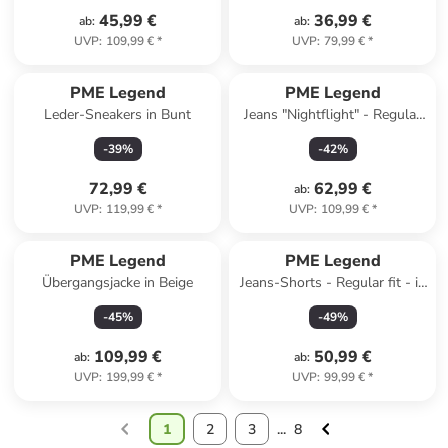
45,99 €
36,99 €
ab
:
ab
:
UVP
:
109,99 €
*
UVP
:
79,99 €
*
PME Legend
PME Legend
Leder-Sneakers in Bunt
Jeans "Nightflight" - Regular
fit - in Dunkelblau
-
39
%
-
42
%
72,99 €
62,99 €
ab
:
UVP
:
119,99 €
*
UVP
:
109,99 €
*
PME Legend
PME Legend
Übergangsjacke in Beige
Jeans-Shorts - Regular fit - in
Hellblau
-
45
%
-
49
%
109,99 €
50,99 €
ab
:
ab
:
UVP
:
199,99 €
*
UVP
:
99,99 €
*
1
2
3
...
8