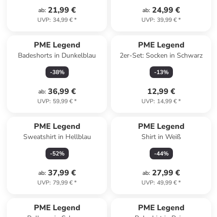
21,99 €
24,99 €
ab
:
ab
:
UVP
:
34,99 €
*
UVP
:
39,99 €
*
PME Legend
PME Legend
Badeshorts in Dunkelblau
2er-Set: Socken in Schwarz
-
38
%
-
13
%
36,99 €
12,99 €
ab
:
UVP
:
59,99 €
*
UVP
:
14,99 €
*
PME Legend
PME Legend
Sweatshirt in Hellblau
Shirt in Weiß
-
52
%
-
44
%
37,99 €
27,99 €
ab
:
ab
:
UVP
:
79,99 €
*
UVP
:
49,99 €
*
PME Legend
PME Legend