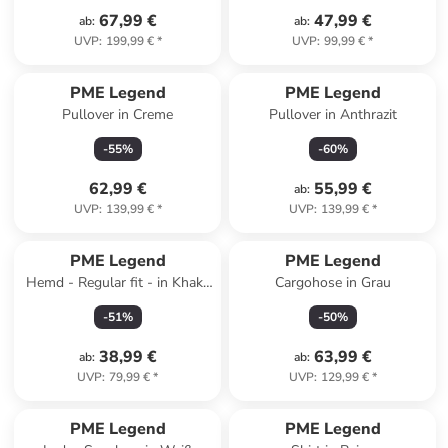
67,99 €
47,99 €
ab
:
ab
:
UVP
:
199,99 €
*
UVP
:
99,99 €
*
PME Legend
PME Legend
Pullover in Creme
Pullover in Anthrazit
-
55
%
-
60
%
62,99 €
55,99 €
ab
:
UVP
:
139,99 €
*
UVP
:
139,99 €
*
PME Legend
PME Legend
Hemd - Regular fit - in Khaki/
Cargohose in Grau
Schwarz
-
51
%
-
50
%
38,99 €
63,99 €
ab
:
ab
:
UVP
:
79,99 €
*
UVP
:
129,99 €
*
PME Legend
PME Legend