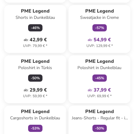
family
exklusiv
PME Legend
PME Legend
Shorts in Dunkelblau
Sweatjacke in Creme
-
46
%
-
57
%
42,99 €
54,99 €
ab
:
ab
:
UVP
:
79,99 €
*
UVP
:
129,99 €
*
family
exklusiv
PME Legend
PME Legend
Poloshirt in Türkis
Poloshirt in Dunkelblau
-
50
%
-
45
%
29,99 €
37,99 €
ab
:
ab
:
UVP
:
59,99 €
*
UVP
:
69,99 €
*
family
exklusiv
family
exklusiv
PME Legend
PME Legend
Cargoshorts in Dunkelblau
Jeans-Shorts - Regular fit - in
Grau
-
53
%
-
50
%