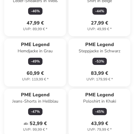
Leder-Sneakers in Weiß
Shirt in Beige
-
46
%
-
44
%
47,99 €
27,99 €
UVP
:
89,99 €
*
UVP
:
49,99 €
*
PME Legend
PME Legend
Hemdjacke in Grau
Steppjacke in Schwarz
-
49
%
-
53
%
60,99 €
83,99 €
UVP
:
119,99 €
*
UVP
:
179,99 €
*
PME Legend
PME Legend
Jeans-Shorts in Hellblau
Poloshirt in Khaki
-
47
%
-
45
%
52,99 €
43,99 €
ab
:
UVP
:
99,99 €
*
UVP
:
79,99 €
*