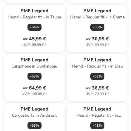
PME Legend
PME Legend
Hemd - Regular fit - in Taupe
Hemd - Regular fit - in Creme
-
54
%
-
55
%
45,99 €
30,99 €
ab
:
ab
:
UVP
:
99,99 €
*
UVP
:
69,99 €
*
PME Legend
PME Legend
Cargohose in Dunkelblau
Hemd - Regular fit - in Blau
-
53
%
-
53
%
64,99 €
36,99 €
ab
:
ab
:
UVP
:
139,99 €
*
UVP
:
79,99 €
*
PME Legend
PME Legend
Cargoshorts in Anthrazit
Hemd - Regular fit - in
Dunkelblau
-
53
%
-
41
%