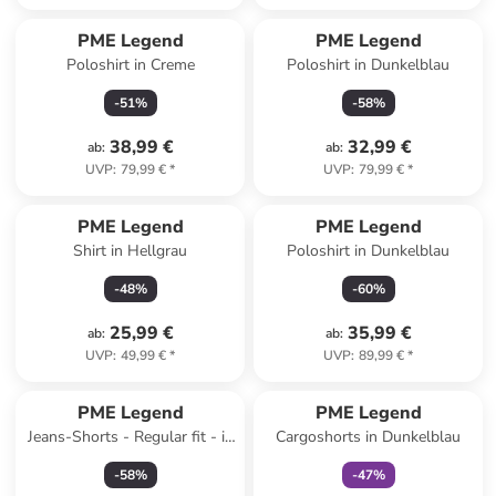
PME Legend
PME Legend
Poloshirt in Creme
Poloshirt in Dunkelblau
-
51
%
-
58
%
38,99 €
32,99 €
ab
:
ab
:
UVP
:
79,99 €
*
UVP
:
79,99 €
*
PME Legend
PME Legend
Shirt in Hellgrau
Poloshirt in Dunkelblau
-
48
%
-
60
%
25,99 €
35,99 €
ab
:
ab
:
UVP
:
49,99 €
*
UVP
:
89,99 €
*
family
exklusiv
PME Legend
PME Legend
Jeans-Shorts - Regular fit - in
Cargoshorts in Dunkelblau
Dunkelblau
-
58
%
-
47
%