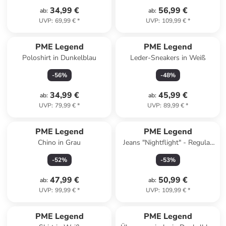
34,99 €
56,99 €
ab
:
ab
:
UVP
:
69,99 €
*
UVP
:
109,99 €
*
PME Legend
PME Legend
Poloshirt in Dunkelblau
Leder-Sneakers in Weiß
-
56
%
-
48
%
34,99 €
45,99 €
ab
:
ab
:
UVP
:
79,99 €
*
UVP
:
89,99 €
*
PME Legend
PME Legend
Chino in Grau
Jeans "Nightflight" - Regular
fit - in Dunkelblau
-
52
%
-
53
%
47,99 €
50,99 €
ab
:
ab
:
UVP
:
99,99 €
*
UVP
:
109,99 €
*
PME Legend
PME Legend