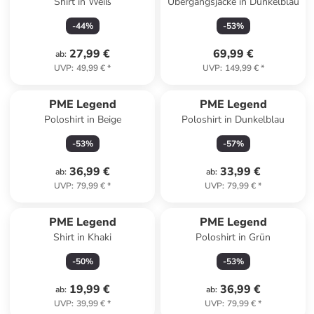
Shirt in Weiß
Übergangsjacke in Dunkelblau
-
44
%
-
53
%
27,99 €
69,99 €
ab
:
UVP
:
49,99 €
*
UVP
:
149,99 €
*
PME Legend
PME Legend
Poloshirt in Beige
Poloshirt in Dunkelblau
-
53
%
-
57
%
36,99 €
33,99 €
ab
:
ab
:
UVP
:
79,99 €
*
UVP
:
79,99 €
*
PME Legend
PME Legend
Shirt in Khaki
Poloshirt in Grün
-
50
%
-
53
%
19,99 €
36,99 €
ab
:
ab
:
UVP
:
39,99 €
*
UVP
:
79,99 €
*