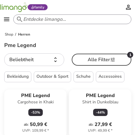
family
Shop
Herren
Pme Legend
1
Beliebtheit
Alle Filter
Bekleidung
Outdoor & Sport
Schuhe
Accessoires
PME Legend
PME Legend
Cargohose in Khaki
Shirt in Dunkelblau
-
53
%
-
44
%
50,99 €
27,99 €
ab
:
ab
:
UVP
:
109,99 €
*
UVP
:
49,99 €
*