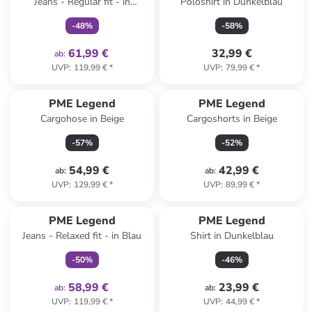
Jeans - Regular fit - in
Poloshirt in Dunkelblau
Dunkelblau
-
48
%
-
58
%
61,99 €
32,99 €
ab
:
UVP
:
119,99 €
*
UVP
:
79,99 €
*
PME Legend
PME Legend
Cargohose in Beige
Cargoshorts in Beige
-
57
%
-
52
%
54,99 €
42,99 €
ab
:
ab
:
UVP
:
129,99 €
*
UVP
:
89,99 €
*
family
exklusiv
PME Legend
PME Legend
Jeans - Relaxed fit - in Blau
Shirt in Dunkelblau
-
50
%
-
46
%
58,99 €
23,99 €
ab
:
ab
:
UVP
:
119,99 €
*
UVP
:
44,99 €
*