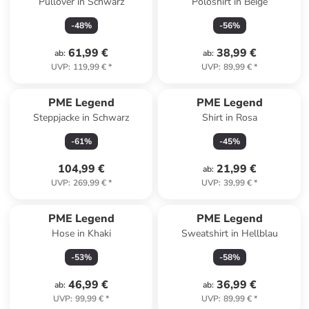
Pullover in Schwarz
Poloshirt in Beige
-
48
%
-
56
%
61,99 €
38,99 €
ab
:
ab
:
UVP
:
119,99 €
*
UVP
:
89,99 €
*
PME Legend
PME Legend
Steppjacke in Schwarz
Shirt in Rosa
-
61
%
-
45
%
104,99 €
21,99 €
ab
:
UVP
:
269,99 €
*
UVP
:
39,99 €
*
PME Legend
PME Legend
Hose in Khaki
Sweatshirt in Hellblau
-
53
%
-
58
%
46,99 €
36,99 €
ab
:
ab
:
UVP
:
99,99 €
*
UVP
:
89,99 €
*