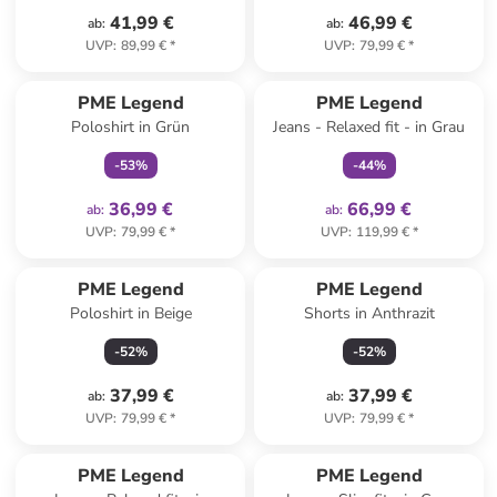
41,99 €
46,99 €
ab
:
ab
:
UVP
:
89,99 €
*
UVP
:
79,99 €
*
family
exklusiv
family
exklusiv
PME Legend
PME Legend
Poloshirt in Grün
Jeans - Relaxed fit - in Grau
-
53
%
-
44
%
36,99 €
66,99 €
ab
:
ab
:
UVP
:
79,99 €
*
UVP
:
119,99 €
*
PME Legend
PME Legend
Poloshirt in Beige
Shorts in Anthrazit
-
52
%
-
52
%
37,99 €
37,99 €
ab
:
ab
:
UVP
:
79,99 €
*
UVP
:
79,99 €
*
PME Legend
PME Legend