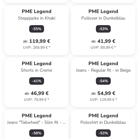
PME Legend
PME Legend
Steppjacke in Khaki
Pullover in Dunkelblau
-
55
%
-
53
%
119,99 €
41,99 €
ab
:
ab
:
UVP
:
269,99 €
*
UVP
:
89,99 €
*
PME Legend
PME Legend
Shorts in Creme
Jeans - Regular fit - in Beige
-
41
%
-
54
%
46,99 €
54,99 €
ab
:
ab
:
UVP
:
79,99 €
*
UVP
:
119,99 €
*
PME Legend
PME Legend
Jeans "Tailwheel" - Slim fit - in
Poloshirt in Dunkelblau
Hellblau
-
58
%
-
53
%