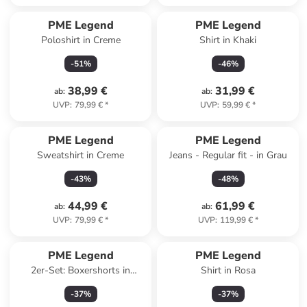
PME Legend
PME Legend
Poloshirt in Creme
Shirt in Khaki
-
51
%
-
46
%
38,99 €
31,99 €
ab
:
ab
:
UVP
:
79,99 €
*
UVP
:
59,99 €
*
PME Legend
PME Legend
Sweatshirt in Creme
Jeans - Regular fit - in Grau
-
43
%
-
48
%
44,99 €
61,99 €
ab
:
ab
:
UVP
:
79,99 €
*
UVP
:
119,99 €
*
PME Legend
PME Legend
2er-Set: Boxershorts in
Shirt in Rosa
Dunkelblau/ Grau
-
37
%
-
37
%