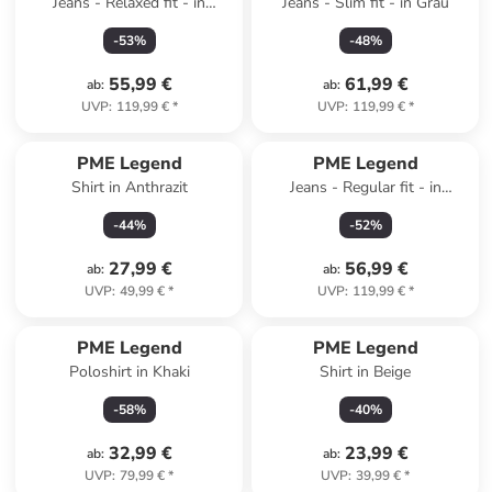
Jeans - Relaxed fit - in
Jeans - Slim fit - in Grau
Hellblau
-
53
%
-
48
%
55,99 €
61,99 €
ab
:
ab
:
UVP
:
119,99 €
*
UVP
:
119,99 €
*
PME Legend
PME Legend
Shirt in Anthrazit
Jeans - Regular fit - in
Hellblau
-
44
%
-
52
%
27,99 €
56,99 €
ab
:
ab
:
UVP
:
49,99 €
*
UVP
:
119,99 €
*
PME Legend
PME Legend
Poloshirt in Khaki
Shirt in Beige
-
58
%
-
40
%
32,99 €
23,99 €
ab
:
ab
:
UVP
:
79,99 €
*
UVP
:
39,99 €
*