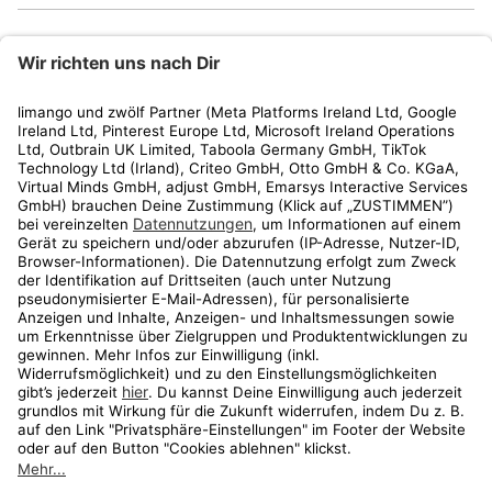
limango
Rechtliches
Kundenservice
Shop
Aktionen
Travel