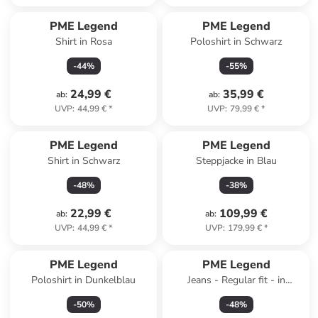
PME Legend
PME Legend
Shirt in Rosa
Poloshirt in Schwarz
-
44
%
-
55
%
24,99 €
35,99 €
ab
:
ab
:
UVP
:
44,99 €
*
UVP
:
79,99 €
*
PME Legend
PME Legend
Shirt in Schwarz
Steppjacke in Blau
-
48
%
-
38
%
22,99 €
109,99 €
ab
:
ab
:
UVP
:
44,99 €
*
UVP
:
179,99 €
*
PME Legend
PME Legend
Poloshirt in Dunkelblau
Jeans - Regular fit - in
Hellblau
-
50
%
-
48
%