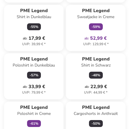
family
exklusiv
PME Legend
PME Legend
Shirt in Dunkelblau
Sweatjacke in Creme
-
55
%
-
59
%
17,99 €
52,99 €
ab
:
ab
:
UVP
:
39,99 €
*
UVP
:
129,99 €
*
PME Legend
PME Legend
Poloshirt in Dunkelblau
Shirt in Schwarz
-
57
%
-
48
%
33,99 €
22,99 €
ab
:
ab
:
UVP
:
79,99 €
*
UVP
:
44,99 €
*
family
exklusiv
PME Legend
PME Legend
Poloshirt in Creme
Cargoshorts in Anthrazit
-
61
%
-
50
%