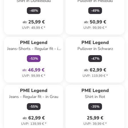
Shirt in Dunkelblau
Pullover in Hellblau
-
48
%
-
49
%
25,99 €
50,99 €
ab
:
ab
:
UVP
:
49,99 €
*
UVP
:
99,99 €
*
family
exklusiv
PME Legend
PME Legend
Jeans-Shorts - Regular fit - in
Pullover in Schwarz
Grau
-
53
%
-
47
%
46,99 €
62,99 €
ab
:
ab
:
UVP
:
99,99 €
*
UVP
:
119,99 €
*
PME Legend
PME Legend
Jeans - Regular fit - in Grau
Shirt in Rot
-
55
%
-
35
%
62,99 €
25,99 €
ab
:
UVP
:
139,99 €
*
UVP
:
39,99 €
*