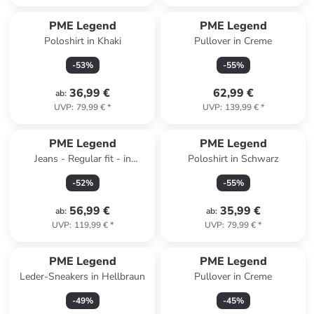
PME Legend
PME Legend
Poloshirt in Khaki
Pullover in Creme
-
53
%
-
55
%
36,99 €
62,99 €
ab
:
UVP
:
79,99 €
*
UVP
:
139,99 €
*
PME Legend
PME Legend
Jeans - Regular fit - in
Poloshirt in Schwarz
Hellblau
-
52
%
-
55
%
56,99 €
35,99 €
ab
:
ab
:
UVP
:
119,99 €
*
UVP
:
79,99 €
*
PME Legend
PME Legend
Leder-Sneakers in Hellbraun
Pullover in Creme
-
49
%
-
45
%