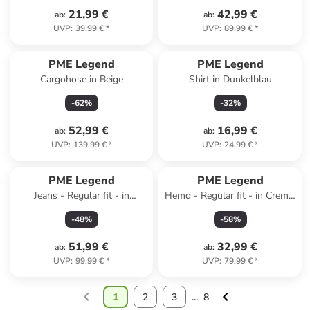
21,99 €
42,99 €
ab
:
ab
:
UVP
:
39,99 €
*
UVP
:
89,99 €
*
PME Legend
PME Legend
Cargohose in Beige
Shirt in Dunkelblau
-
62
%
-
32
%
52,99 €
16,99 €
ab
:
ab
:
UVP
:
139,99 €
*
UVP
:
24,99 €
*
PME Legend
PME Legend
Jeans - Regular fit - in
Hemd - Regular fit - in Creme/
Hellblau
Grün
-
48
%
-
58
%
51,99 €
32,99 €
ab
:
ab
:
UVP
:
99,99 €
*
UVP
:
79,99 €
*
1
2
3
...
8