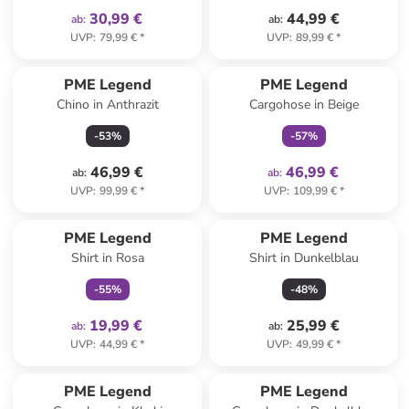
30,99 €
44,99 €
ab
:
ab
:
UVP
:
79,99 €
*
UVP
:
89,99 €
*
family
exklusiv
PME Legend
PME Legend
Chino in Anthrazit
Cargohose in Beige
-
53
%
-
57
%
46,99 €
46,99 €
ab
:
ab
:
UVP
:
99,99 €
*
UVP
:
109,99 €
*
family
exklusiv
PME Legend
PME Legend
Shirt in Rosa
Shirt in Dunkelblau
-
55
%
-
48
%
19,99 €
25,99 €
ab
:
ab
:
UVP
:
44,99 €
*
UVP
:
49,99 €
*
PME Legend
PME Legend