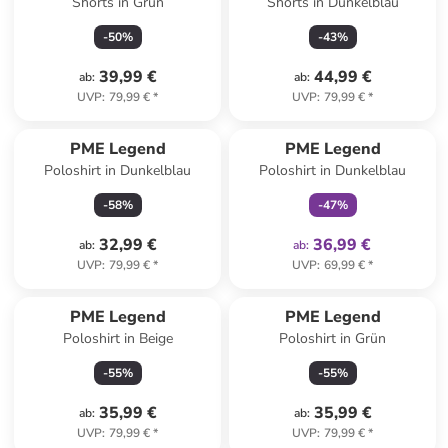
Shorts in Grün
Shorts in Dunkelblau
-
50
%
-
43
%
39,99 €
44,99 €
ab
:
ab
:
UVP
:
79,99 €
*
UVP
:
79,99 €
*
family
exklusiv
PME Legend
PME Legend
Poloshirt in Dunkelblau
Poloshirt in Dunkelblau
-
58
%
-
47
%
32,99 €
36,99 €
ab
:
ab
:
UVP
:
79,99 €
*
UVP
:
69,99 €
*
PME Legend
PME Legend
Poloshirt in Beige
Poloshirt in Grün
-
55
%
-
55
%
35,99 €
35,99 €
ab
:
ab
:
UVP
:
79,99 €
*
UVP
:
79,99 €
*