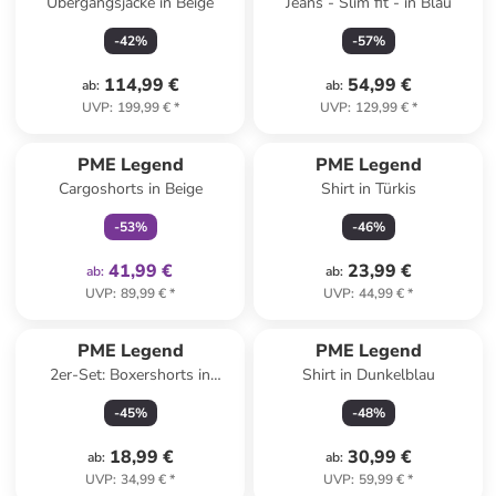
Übergangsjacke in Beige
Jeans - Slim fit - in Blau
-
42
%
-
57
%
114,99 €
54,99 €
ab
:
ab
:
UVP
:
199,99 €
*
UVP
:
129,99 €
*
family
exklusiv
PME Legend
PME Legend
Cargoshorts in Beige
Shirt in Türkis
-
53
%
-
46
%
41,99 €
23,99 €
ab
:
ab
:
UVP
:
89,99 €
*
UVP
:
44,99 €
*
PME Legend
PME Legend
2er-Set: Boxershorts in
Shirt in Dunkelblau
Schwarz/ Grün
-
45
%
-
48
%
18,99 €
30,99 €
ab
:
ab
:
UVP
:
34,99 €
*
UVP
:
59,99 €
*