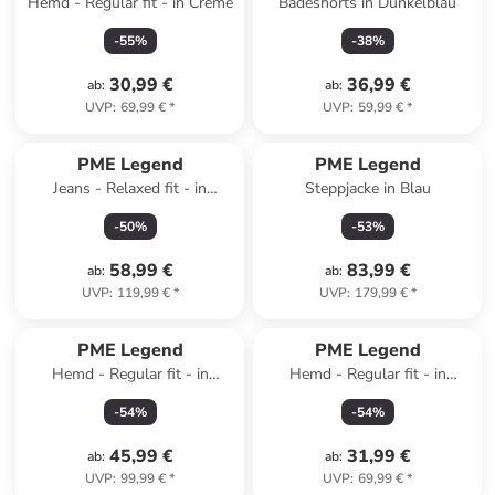
Hemd - Regular fit - in Creme
Badeshorts in Dunkelblau
-
55
%
-
38
%
30,99 €
36,99 €
ab
:
ab
:
UVP
:
69,99 €
*
UVP
:
59,99 €
*
PME Legend
PME Legend
Jeans - Relaxed fit - in
Steppjacke in Blau
Dunkelblau
-
50
%
-
53
%
58,99 €
83,99 €
ab
:
ab
:
UVP
:
119,99 €
*
UVP
:
179,99 €
*
PME Legend
PME Legend
Hemd - Regular fit - in
Hemd - Regular fit - in
Hellblau
Dunkelgrün
-
54
%
-
54
%
45,99 €
31,99 €
ab
:
ab
:
UVP
:
99,99 €
*
UVP
:
69,99 €
*