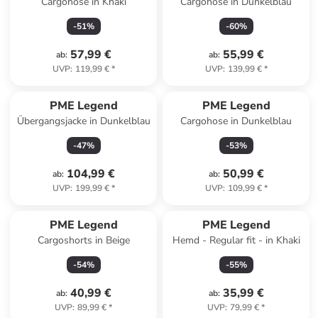
Cargohose in Khaki
Cargohose in Dunkelblau
-
51
%
-
60
%
57,99 €
55,99 €
ab
:
ab
:
UVP
:
119,99 €
*
UVP
:
139,99 €
*
PME Legend
PME Legend
Übergangsjacke in Dunkelblau
Cargohose in Dunkelblau
-
47
%
-
53
%
104,99 €
50,99 €
ab
:
ab
:
UVP
:
199,99 €
*
UVP
:
109,99 €
*
PME Legend
PME Legend
Cargoshorts in Beige
Hemd - Regular fit - in Khaki
-
54
%
-
55
%
40,99 €
35,99 €
ab
:
ab
:
UVP
:
89,99 €
*
UVP
:
79,99 €
*