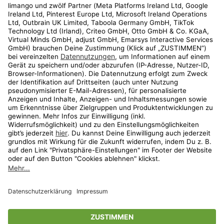
Kundenservice
Shop
Aktionen
Travel
limango.nl
limango.pl