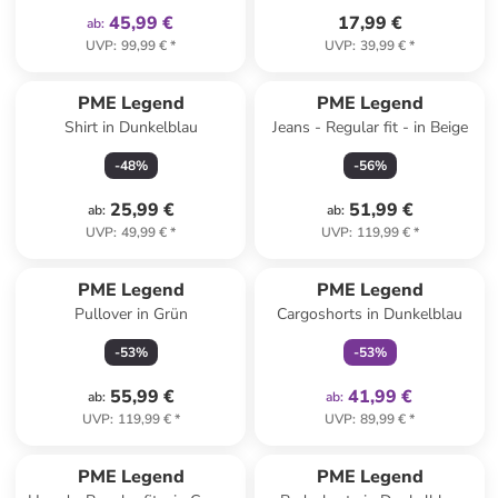
45,99 €
17,99 €
ab
:
UVP
:
99,99 €
*
UVP
:
39,99 €
*
PME Legend
PME Legend
Shirt in Dunkelblau
Jeans - Regular fit - in Beige
-
48
%
-
56
%
25,99 €
51,99 €
ab
:
ab
:
UVP
:
49,99 €
*
UVP
:
119,99 €
*
family
exklusiv
PME Legend
PME Legend
Pullover in Grün
Cargoshorts in Dunkelblau
-
53
%
-
53
%
55,99 €
41,99 €
ab
:
ab
:
UVP
:
119,99 €
*
UVP
:
89,99 €
*
PME Legend
PME Legend