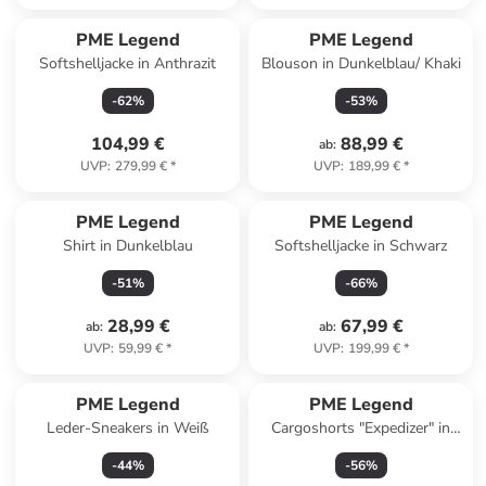
PME Legend
PME Legend
Softshelljacke in Anthrazit
Blouson in Dunkelblau/ Khaki
-
62
%
-
53
%
104,99 €
88,99 €
ab
:
UVP
:
279,99 €
*
UVP
:
189,99 €
*
PME Legend
PME Legend
Shirt in Dunkelblau
Softshelljacke in Schwarz
-
51
%
-
66
%
28,99 €
67,99 €
ab
:
ab
:
UVP
:
59,99 €
*
UVP
:
199,99 €
*
PME Legend
PME Legend
Leder-Sneakers in Weiß
Cargoshorts "Expedizer" in
Schwarz
-
44
%
-
56
%