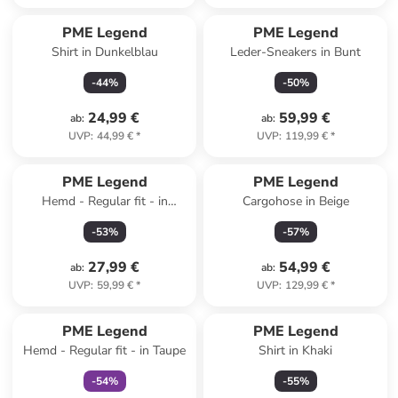
PME Legend
PME Legend
Shirt in Dunkelblau
Leder-Sneakers in Bunt
-
44
%
-
50
%
24,99 €
59,99 €
ab
:
ab
:
UVP
:
44,99 €
*
UVP
:
119,99 €
*
PME Legend
PME Legend
Hemd - Regular fit - in
Cargohose in Beige
Dunkelblau
-
53
%
-
57
%
27,99 €
54,99 €
ab
:
ab
:
UVP
:
59,99 €
*
UVP
:
129,99 €
*
family
exklusiv
PME Legend
PME Legend
Hemd - Regular fit - in Taupe
Shirt in Khaki
-
54
%
-
55
%