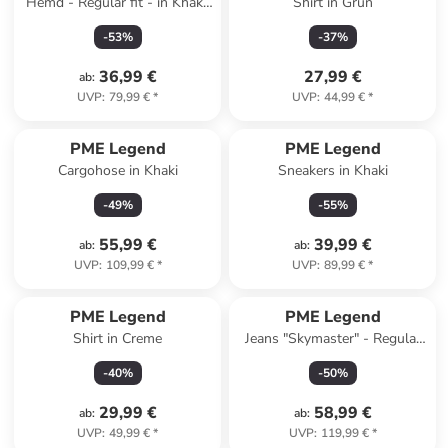
Hemd - Regular fit - in Khaki/
Shirt in Grün
Schwarz
-
53
%
-
37
%
36,99 €
27,99 €
ab
:
UVP
:
79,99 €
*
UVP
:
44,99 €
*
PME Legend
PME Legend
Cargohose in Khaki
Sneakers in Khaki
-
49
%
-
55
%
55,99 €
39,99 €
ab
:
ab
:
UVP
:
109,99 €
*
UVP
:
89,99 €
*
PME Legend
PME Legend
Shirt in Creme
Jeans "Skymaster" - Regular
fit - in Anthrazit
-
40
%
-
50
%
29,99 €
58,99 €
ab
:
ab
:
UVP
:
49,99 €
*
UVP
:
119,99 €
*