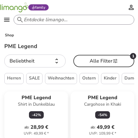
family
Shop
PME Legend
1
Beliebtheit
Alle Filter
Herren
SALE
Weihnachten
Ostern
Kinder
Dame
PME Legend
PME Legend
Shirt in Dunkelblau
Cargohose in Khaki
-
42
%
-
54
%
28,99 €
49,99 €
ab
:
ab
:
UVP
:
49,99 €
*
UVP
:
109,99 €
*