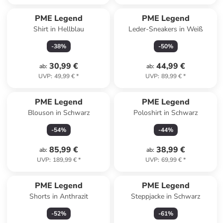
PME Legend
PME Legend
Shirt in Hellblau
Leder-Sneakers in Weiß
-
38
%
-
50
%
30,99 €
44,99 €
ab
:
ab
:
UVP
:
49,99 €
*
UVP
:
89,99 €
*
PME Legend
PME Legend
Blouson in Schwarz
Poloshirt in Schwarz
-
54
%
-
44
%
85,99 €
38,99 €
ab
:
ab
:
UVP
:
189,99 €
*
UVP
:
69,99 €
*
PME Legend
PME Legend
Shorts in Anthrazit
Steppjacke in Schwarz
-
52
%
-
61
%