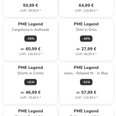
50,99 €
64,99 €
UVP
:
99,99 €
*
UVP
:
119,99 €
*
PME Legend
PME Legend
Cargohose in Anthrazit
Shirt in Grün
-
56
%
-
44
%
60,99 €
27,99 €
ab
:
ab
:
UVP
:
139,99 €
*
UVP
:
49,99 €
*
PME Legend
PME Legend
Shorts in Creme
Jeans - Relaxed fit - in Blau
-
41
%
-
51
%
46,99 €
57,99 €
ab
:
ab
:
UVP
:
79,99 €
*
UVP
:
119,99 €
*
PME Legend
PME Legend