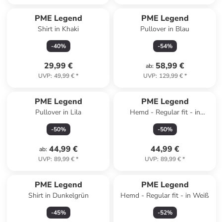
PME Legend
PME Legend
Shirt in Khaki
Pullover in Blau
-
40
%
-
54
%
29,99 €
58,99 €
ab
:
UVP
:
49,99 €
*
UVP
:
129,99 €
*
PME Legend
PME Legend
Pullover in Lila
Hemd - Regular fit - in
Dunkelblau
-
50
%
-
50
%
44,99 €
44,99 €
ab
:
UVP
:
89,99 €
*
UVP
:
89,99 €
*
PME Legend
PME Legend
Shirt in Dunkelgrün
Hemd - Regular fit - in Weiß
-
45
%
-
52
%