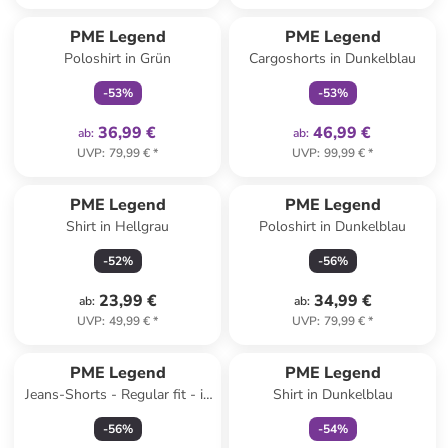
family
exklusiv
family
exklusiv
PME Legend
PME Legend
Poloshirt in Grün
Cargoshorts in Dunkelblau
-
53
%
-
53
%
36,99 €
46,99 €
ab
:
ab
:
UVP
:
79,99 €
*
UVP
:
99,99 €
*
PME Legend
PME Legend
Shirt in Hellgrau
Poloshirt in Dunkelblau
-
52
%
-
56
%
23,99 €
34,99 €
ab
:
ab
:
UVP
:
49,99 €
*
UVP
:
79,99 €
*
family
exklusiv
PME Legend
PME Legend
Jeans-Shorts - Regular fit - in
Shirt in Dunkelblau
Dunkelblau
-
56
%
-
54
%