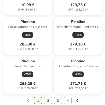
10,99 €
123,75 €
UVP
:
34,90 €
*
UVP
:
165,00 €
*
Pinolino
Pinolino
Wickelkommode Linje breit
Wickelkommode Lumi breit in
Weiß
-
30
%
-
30
%
286,30 €
279,30 €
UVP
:
409,00 €
*
UVP
:
399,00 €
*
Pinolino
Pinolino
2-in-1 Kinder- und
Bodenbett Evi, 70 x 140 cm,
Bollerwagen Cubi, 120 x 65 x
unbehandelt, 146 x 76 x 44
-
25
%
-
25
%
99 cm
cm
269,25 €
171,75 €
UVP
:
359,00 €
*
UVP
:
229,00 €
*
1
2
3
4