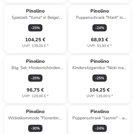
Pinolino
Pinolino
Spielzelt "Yuma" in Beige/
Puppenschrank "Marit" in
Hellblau - (B)101 x (H)106 x
Weiß - ab 3 Jahren
-
25
%
-
24
%
(T)131 cm - ab 3 Jahren
104,25 €
68,93 €
UVP
:
139,00 €
*
UVP
:
91,90 €
*
Pinolino
Pinolino
3tlg. Set: Hindernishörden
Kindersitzgarnitur "Nicki maxi
"Jumper" in Bunt - ab 3 Jahren
für 4" in Natur - (L)118 x
-
25
%
-
25
%
(B)119 x (H)65 cm
96,75 €
104,25 €
UVP
:
129,00 €
*
UVP
:
139,00 €
*
Pinolino
Pinolino
Wickelkommode "Florentina"
Puppenschrank "Jasmin" - ab
in Weiß - (B)103 x (H)180 x
2 Jahren
-
30
%
-
24
%
(T)77 cm