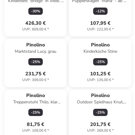
Kinderbett "Bridge" in Weiß -
Puppenwagen "Maria" - ab 12
(B)150 x (H)94 x (T)76 cm
Monaten
-
30
%
-
12
%
426,30 €
107,95 €
UVP
:
609,00 €
*
UVP
:
122,95 €
*
Pinolino
Pinolino
Marktstand Lucy, grau
Kinderküche Stine
-
25
%
-
25
%
231,75 €
101,25 €
UVP
:
309,00 €
*
UVP
:
135,00 €
*
Pinolino
Pinolino
Treppenstuhl Thilo, klar
Outdoor Spielhaus Knut,
lackiert
natur
-
25
%
-
25
%
81,75 €
201,75 €
UVP
:
109,00 €
*
UVP
:
269,00 €
*