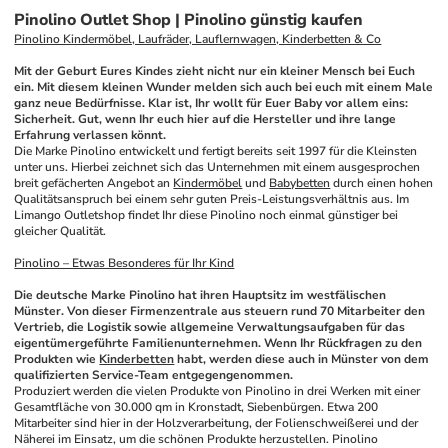
Pinolino Outlet Shop | Pinolino günstig kaufen
Pinolino Kindermöbel, Laufräder, Lauflernwagen, Kinderbetten & Co
Mit der Geburt Eures Kindes zieht nicht nur ein kleiner Mensch bei Euch 
ein. Mit diesem kleinen Wunder melden sich auch bei euch mit einem Male 
ganz neue Bedürfnisse. Klar ist, Ihr wollt für Euer Baby vor allem eins: 
Sicherheit. Gut, wenn Ihr euch hier auf die Hersteller und ihre lange 
Erfahrung verlassen könnt.
Die Marke Pinolino entwickelt und fertigt bereits seit 1997 für die Kleinsten 
unter uns. Hierbei zeichnet sich das Unternehmen mit einem ausgesprochen 
breit gefächerten Angebot an 
Kindermöbel
 und 
Babybetten
 durch einen hohen 
Qualitätsanspruch bei einem sehr guten Preis-Leistungsverhältnis aus. Im 
Limango Outletshop findet Ihr diese Pinolino noch einmal günstiger bei 
gleicher Qualität.
Pinolino – Etwas Besonderes für Ihr Kind
Die deutsche Marke Pinolino hat ihren Hauptsitz im westfälischen 
Münster. Von dieser Firmenzentrale aus steuern rund 70 Mitarbeiter den 
Vertrieb, die Logistik sowie allgemeine Verwaltungsaufgaben für das 
eigentümergeführte Familienunternehmen. Wenn Ihr Rückfragen zu den 
Produkten wie 
Kinderbetten
 habt, werden diese auch in Münster von dem 
qualifizierten Service-Team entgegengenommen.
Produziert werden die vielen Produkte von Pinolino in drei Werken mit einer 
Gesamtfläche von 30.000 qm in Kronstadt, Siebenbürgen. Etwa 200 
Mitarbeiter sind hier in der Holzverarbeitung, der Folienschweißerei und der 
Näherei im Einsatz, um die schönen Produkte herzustellen. Pinolino 