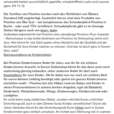
verwendet hierbei ausschließlich geprüfte, schadstofffreie Lacke und Lasuren 
(gem. EN 71-3). 
Die Textilien von Pinolino werden nach den Richtlinien von Ökotex 
Standard 100 angefertigt. Zusätzlich hierzu sind viele Produkte von 
Pinolino von Öko Test – wie beispielweise das Schaukelpferd Pinolino in 
Buche - oder auch TÜV zertifiziert. Schaukelpferde gibt es im limango 
Outlet übrigens auch von 
knorr- baby
.
Außerdem bekommt Ihr bei Pinolino eine zehnjährige Pinolino-Plus-Garantie 
– Reinschauen in das breite Sortiment von Pinolino im Onlineshop lohnt sich 
also. Hier könnt Ihr viel Geld sparen ohne Abstriche bei der Qualität und der 
Sicherheit für Eure Kinder machen zu müssen. Und das ist doch ganz in Eurem 
Sinn, oder?
Basisausstattung an Kindermöbeln
Bei Pinolino Kinderträume findet Ihr alles, was Ihr für ein schönes 
Kinderzimmer braucht. In Eurem Outletshop könnt Ihr das dann auch noch 
wahnsinnig günstig einkaufen, unter anderem findet ihr dort auch 
Kuscheltiere
 für eure Kinder. Ob ihr dabei nun nur noch ein schönes Bett 
für euren kleinen Liebling benötigt oder gleich ein ganzes Kinderzimmer 
einrichten wollt – Pinolino hat alle Möbel rund um Babys und Kinder in 
vielen Preisvariationen in seinem breiten Angebot, egal ob Babybett, 
Kinderbett, Wickelkommode, Wiege, Stubenwagen, Kleiderschrank oder 
Laufgitter.
Ihr wollt keine ewig niedlichen Möbel, sondern möchtet Euren schlichten 
Einrichtungsstil auch in dem Zimmer Eures Kindes verwirklichen? Durch die 
vielen Varianten könnt Ihr den Einrichtungsstil Eurer 
Möbel
 auch in Eurem 
Kinderzimmer ganz einfach umsetzen. Ihr richtet eure Wohnung viel in warmen 