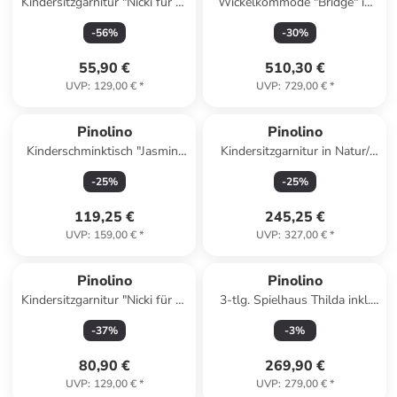
Kindersitzgarnitur "Nicki für 4"
Wickelkommode "Bridge" in
in Weiß - (L)90 x (B)79 x
Weiß - (B)120 x (H)101 x
-
56
%
-
30
%
(H)50 cm
(T)77 cm
55,90 €
510,30 €
UVP
:
129,00 €
*
UVP
:
729,00 €
*
Pinolino
Pinolino
Kinderschminktisch "Jasmin"
Kindersitzgarnitur in Natur/
mit Hocker - ab 3 Jahren
Grau - (L)110 x (B)110 x (H)53
-
25
%
-
25
%
cm
119,25 €
245,25 €
UVP
:
159,00 €
*
UVP
:
327,00 €
*
Pinolino
Pinolino
Kindersitzgarnitur "Nicki für 4"
3-tlg. Spielhaus Thilda inkl.
in Natur - (L)90 x (B)105 x
Stoffdach in brown,green
-
37
%
-
3
%
(H)51 cm
80,90 €
269,90 €
UVP
:
129,00 €
*
UVP
:
279,00 €
*