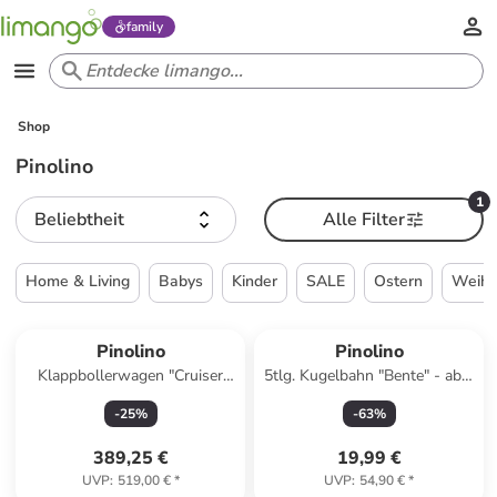
family
Shop
Pinolino
1
Beliebtheit
Alle Filter
Home & Living
Babys
Kinder
SALE
Ostern
Weihn
Pinolino
Pinolino
Klappbollerwagen "Cruiser
5tlg. Kugelbahn "Bente" - ab 3
PI500" in Grau - (L)118 x
Jahren
-
25
%
-
63
%
(H)64 x (T)64 cm
389,25 €
19,99 €
UVP
:
519,00 €
*
UVP
:
54,90 €
*