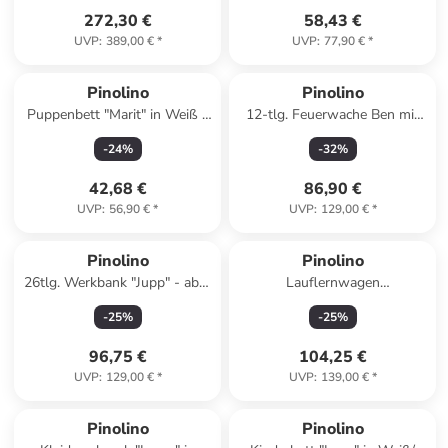
272,30 €
58,43 €
UVP
:
389,00 €
*
UVP
:
77,90 €
*
Pinolino
Pinolino
Puppenbett "Marit" in Weiß -
12-tlg. Feuerwache Ben mit
ab 3 Jahren
Garage, in brown,red
-
24
%
-
32
%
42,68 €
86,90 €
UVP
:
56,90 €
*
UVP
:
129,00 €
*
Pinolino
Pinolino
26tlg. Werkbank "Jupp" - ab 3
Lauflernwagen
Jahren
'Feuerwehrauto Fred' - ab 12
-
25
%
-
25
%
Monaten
96,75 €
104,25 €
UVP
:
129,00 €
*
UVP
:
139,00 €
*
Pinolino
Pinolino