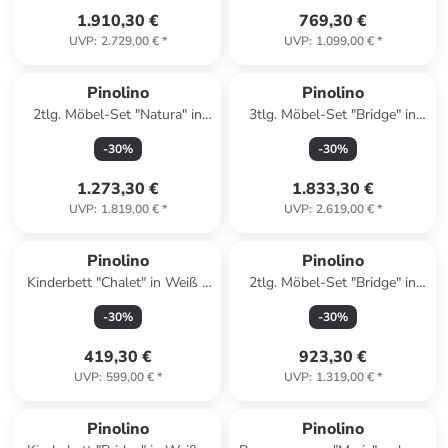
1.910,30 €
769,30 €
UVP
:
2.729,00 €
*
UVP
:
1.099,00 €
*
Pinolino
Pinolino
2tlg. Möbel-Set "Natura" in
3tlg. Möbel-Set "Bridge" in
Hellbraun
Weiß
-
30
%
-
30
%
1.273,30 €
1.833,30 €
UVP
:
1.819,00 €
*
UVP
:
2.619,00 €
*
Pinolino
Pinolino
Kinderbett "Chalet" in Weiß -
2tlg. Möbel-Set "Bridge" in
(L)148 x (B)77 x (H)90 cm
Weiß
-
30
%
-
30
%
419,30 €
923,30 €
UVP
:
599,00 €
*
UVP
:
1.319,00 €
*
Pinolino
Pinolino