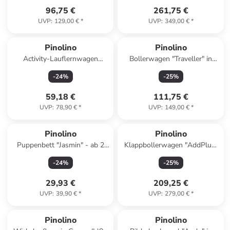
96,75 €
261,75 €
UVP
:
129,00 €
*
UVP
:
349,00 €
*
Pinolino
Pinolino
Activity-Lauflernwagen
Bollerwagen "Traveller" in
"Titus" - ab 12 Monaten
Khaki - (B)107 x (H)60 x (T)57
-
24
%
-
25
%
cm
59,18 €
111,75 €
UVP
:
78,90 €
*
UVP
:
149,00 €
*
Pinolino
Pinolino
Puppenbett "Jasmin" - ab 2
Klappbollerwagen "AddPlus"
Jahren
mit Bremse in Grau - (B)120 x
-
24
%
-
25
%
(H)67 x (T)56 cm
29,93 €
209,25 €
UVP
:
39,90 €
*
UVP
:
279,00 €
*
Pinolino
Pinolino