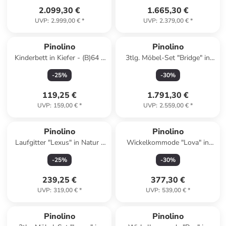
2.099,30 €
1.665,30 €
UVP
:
2.999,00 €
*
UVP
:
2.379,00 €
*
Pinolino
Pinolino
Kinderbett in Kiefer - (B)64 x
3tlg. Möbel-Set "Bridge" in
(L)124 x (H)85 cm
Weiß
-
25
%
-
30
%
119,25 €
1.791,30 €
UVP
:
159,00 €
*
UVP
:
2.559,00 €
*
Pinolino
Pinolino
Laufgitter "Lexus" in Natur -
Wickelkommode "Lova" in
(L)97 x (B)97 x (H)75 cm
Weiß - (B)102 x (H)99 x (T)77
-
25
%
-
30
%
cm
239,25 €
377,30 €
UVP
:
319,00 €
*
UVP
:
539,00 €
*
Pinolino
Pinolino