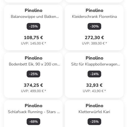
Pinolino
Pinolino
Balancewippe und Balken
Kleiderschrank Florentina
Kari, 3-tlg., 115 x 20 x 5 cm
-
25
%
-
30
%
108,75 €
272,30 €
UVP
:
145,00 €
*
UVP
:
389,00 €
*
Pinolino
Pinolino
Bodenbett Eik, 90 x 200 cm,
Sitz für Klappbollerwagen
Eiche geölt, 208 x 98 x 44 cm
Cruiser in Grau
-
25
%
-
24
%
374,25 €
32,93 €
UVP
:
499,00 €
*
UVP
:
43,90 €
*
Pinolino
Pinolino
Schlafsack Running - Stars -
Kletterwürfel Kari
Hellblau
-
68
%
-
25
%