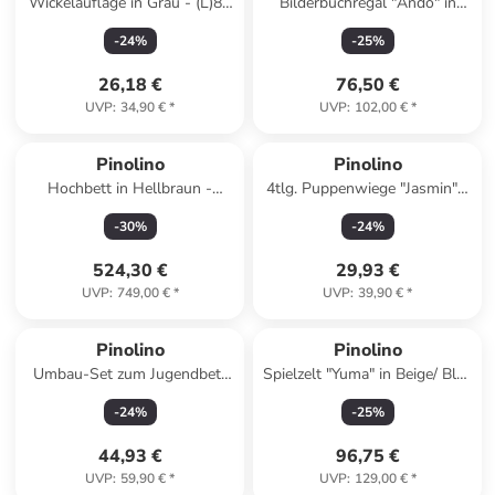
Wickelauflage in Grau - (L)85
Bilderbuchregal "Ando" in
x (B)75 x (H)7 cm
Weiß - (B)50 x (H)26 x (T)32
-
24
%
-
25
%
cm
26,18 €
76,50 €
UVP
:
34,90 €
*
UVP
:
102,00 €
*
Pinolino
Pinolino
Hochbett in Hellbraun -
4tlg. Puppenwiege "Jasmin" -
(B)208 x (H)185 x (T)150 cm
ab 2 Jahren
-
30
%
-
24
%
524,30 €
29,93 €
UVP
:
749,00 €
*
UVP
:
39,90 €
*
Pinolino
Pinolino
Umbau-Set zum Jugendbett
Spielzelt "Yuma" in Beige/ Blau
Eik, Eiche geölt
- (B)122 x (H)150 x (T)120 cm
-
24
%
-
25
%
- ab 3 Jahren
44,93 €
96,75 €
UVP
:
59,90 €
*
UVP
:
129,00 €
*