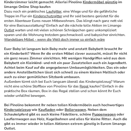
Kinderzimmer leicht gemacht: Allerlei Pinolino 
Kindermöbel günstig
 im 
limango Online Shop kaufen
Dazu noch ein praktisches 
Laufgitter
, eine Wiege und für die gefährliche 
Treppe im Flur ein 
Kinderschutzgitter
 und Ihr seid bestens gerüstet für die 
ersten Abenteuer Eures neuen Mitbewohners. Das klingt nach ganz nett viel 
für eine Basisausstattung? Einfach auf die nächste tolle Aktion im Limango 
Outlet
 warten und mit vielen schönen Schnäppchen ganz unkompliziert 
sparen und die Wohnung trotzdem geschmackvoll und babysicher einrichten. 
Wandelbare Möbel - wenn die Welt doch immer so einfach wäre
Euer Baby ist langsam kein Baby mehr und anstatt Babybett braucht Ihr 
ein Kinderbett? Wenn Ihr die ersten Möbel clever aussucht, müsst Ihr nicht 
ein ganz neues Zimmer einrichten. Mit wenigen Handgriffen wird aus dem 
Babybett ein Kleinkind- und mit ein paar Zusatzteilen auch ein Jugendbett. 
Achtet beim Kauf auf die angegebenen Umbaumöglichkeiten. Das ein oder 
andere Anstellbettchen lässt sich schnell zu einem kleinen Maltisch oder 
auch zu einer gemütlichen Sitzbank umbauen.
Außerdem türmt sich bei Euch langsam überall das Kinderspielzeug? Warum 
nicht eine schöne Stoffbox von Pinolino für das 
Regal
 kaufen? Einfach in die 
praktische Box räumen, Box in das Regal stellen und schon könnt Ihr Euch 
wieder unfallfrei bewegen. 
Bei Pinolino bekommt Ihr neben tollen Kindermöbeln auch hochwertiges 
Kinderspielzeug
 wie 
Kaufladen
 oder 
Bollerwagen
. Neben dem 
Schaukelpferd gibt es auch kleine Fädeltiere, schöne 
Puppenwagen
 oder 
Lauflernwagen aus Holz, Kugelbahnen und alles für kleine Ritter. Auch die 
gibt es immer wieder in tollen Aktionen extrem günstig in Eurem limango 
Outlet.