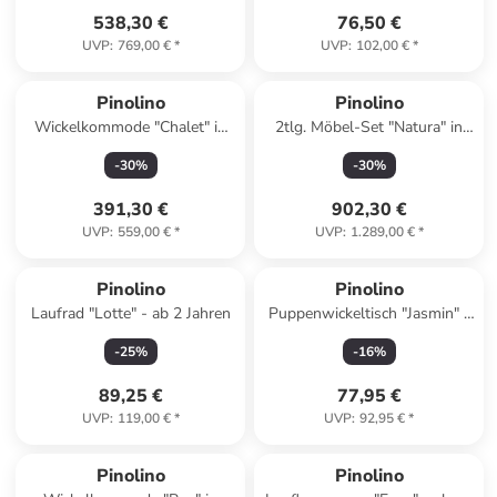
538,30 €
76,50 €
UVP
:
769,00 €
*
UVP
:
102,00 €
*
Pinolino
Pinolino
Wickelkommode "Chalet" in
2tlg. Möbel-Set "Natura" in
Weiß - (B)103 x (H)103 x
Hellbraun
-
30
%
-
30
%
(T)58 cm
391,30 €
902,30 €
UVP
:
559,00 €
*
UVP
:
1.289,00 €
*
Pinolino
Pinolino
Laufrad "Lotte" - ab 2 Jahren
Puppenwickeltisch "Jasmin" -
ab 2 Jahren
-
25
%
-
16
%
89,25 €
77,95 €
UVP
:
119,00 €
*
UVP
:
92,95 €
*
Pinolino
Pinolino