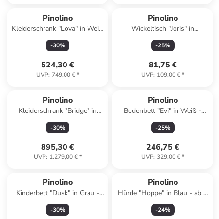
Pinolino
Pinolino
Kleiderschrank "Lova" in Weiß
Wickeltisch "Joris" in
- (B)146 x (H)190 x (T)54 cm
Hellbraun/ Weiß - (B)55 x
-
30
%
-
25
%
(H)99 x (T)75 cm
524,30 €
81,75 €
UVP
:
749,00 €
*
UVP
:
109,00 €
*
Pinolino
Pinolino
Kleiderschrank "Bridge" in
Bodenbett "Evi" in Weiß -
Weiß - (B)156 x (H)187 x
(L)200 x (B)90 x (H)44 cm
-
30
%
-
25
%
(T)52 cm
895,30 €
246,75 €
UVP
:
1.279,00 €
*
UVP
:
329,00 €
*
Pinolino
Pinolino
Kinderbett "Dusk" in Grau -
Hürde "Hoppe" in Blau - ab 3
(L)145 x (B)76 x (H)93 cm
Jahren
-
30
%
-
24
%