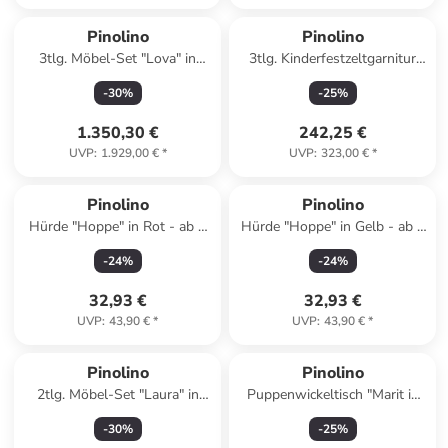
Pinolino
Pinolino
3tlg. Möbel-Set "Lova" in
3tlg. Kinderfestzeltgarnitur
Weiß
"Sepp mit Lehne" in Natur
-
30
%
-
25
%
1.350,30 €
242,25 €
UVP
:
1.929,00 €
*
UVP
:
323,00 €
*
Pinolino
Pinolino
Hürde "Hoppe" in Rot - ab 3
Hürde "Hoppe" in Gelb - ab 3
Jahren
Jahren
-
24
%
-
24
%
32,93 €
32,93 €
UVP
:
43,90 €
*
UVP
:
43,90 €
*
Pinolino
Pinolino
2tlg. Möbel-Set "Laura" in
Puppenwickeltisch "Marit in
Weiß
Weiß - ab 3 Jahren
-
30
%
-
25
%