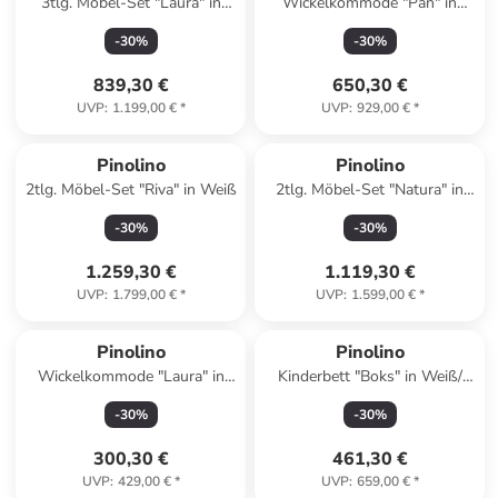
3tlg. Möbel-Set "Laura" in
Wickelkommode "Pan" in
Weiß
Weiß - (B)100 x (H)101 x
-
30
%
-
30
%
(T)78 cm
839,30 €
650,30 €
UVP
:
1.199,00 €
*
UVP
:
929,00 €
*
Pinolino
Pinolino
2tlg. Möbel-Set "Riva" in Weiß
2tlg. Möbel-Set "Natura" in
Hellbraun
-
30
%
-
30
%
1.259,30 €
1.119,30 €
UVP
:
1.799,00 €
*
UVP
:
1.599,00 €
*
Pinolino
Pinolino
Wickelkommode "Laura" in
Kinderbett "Boks" in Weiß/
Weiß - (B)120 x (H)101 x
Natur - (B)144 x (H)90 x (T)78
-
30
%
-
30
%
(T)80 cm
cm
300,30 €
461,30 €
UVP
:
429,00 €
*
UVP
:
659,00 €
*