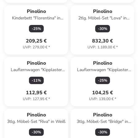
Pinolino
Pinolino
Kinderbett "Florentina" in
2tlg. Möbel-Set "Lova" in
Weiß - (L)146 x (B)76 x (H)85
Weiß
-
25
%
-
30
%
cm
209,25 €
832,30 €
UVP
:
279,00 €
*
UVP
:
1.189,00 €
*
Pinolino
Pinolino
Lauflernwagen "Kipplaster
Lauflernwagen "Kipplaster
Fred" in Grün - ab 12
Fred" in Hellblau - ab 12
-
11
%
-
25
%
Monaten
Monaten
112,95 €
104,25 €
UVP
:
127,95 €
*
UVP
:
139,00 €
*
Pinolino
Pinolino
3tlg. Möbel-Set "Riva" in Weiß
3tlg. Möbel-Set "Bridge" in
Weiß
-
30
%
-
30
%