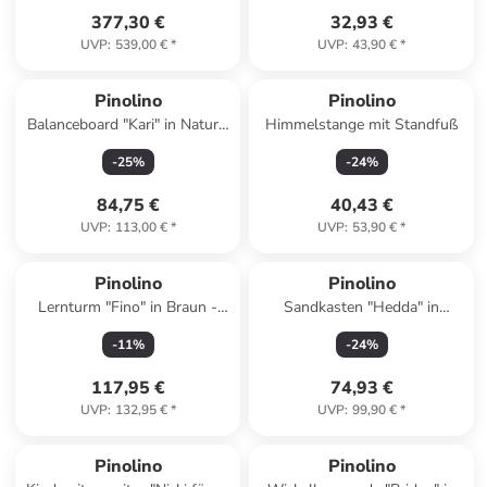
377,30 €
32,93 €
UVP
:
539,00 €
*
UVP
:
43,90 €
*
Pinolino
Pinolino
Balanceboard "Kari" in Natur -
Himmelstange mit Standfuß
ab 18 Monaten
-
25
%
-
24
%
84,75 €
40,43 €
UVP
:
113,00 €
*
UVP
:
53,90 €
*
Pinolino
Pinolino
Lernturm "Fino" in Braun -
Sandkasten "Hedda" in
(B)40 x (H)85 x (T)47 cm
Hellbraun/ Natur - ab 3 Jahren
-
11
%
-
24
%
117,95 €
74,93 €
UVP
:
132,95 €
*
UVP
:
99,90 €
*
Pinolino
Pinolino