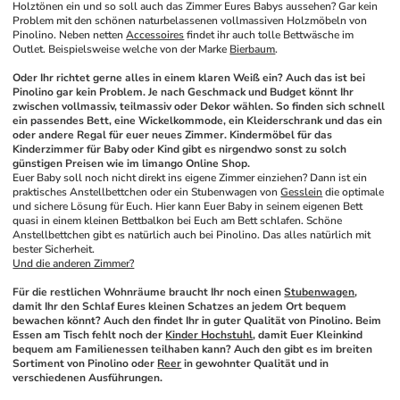
Holztönen ein und so soll auch das Zimmer Eures Babys aussehen? Gar kein 
Problem mit den schönen naturbelassenen vollmassiven Holzmöbeln von 
Pinolino. Neben netten 
Accessoires
 findet ihr auch tolle Bettwäsche im 
Outlet. Beispielsweise welche von der Marke 
Bierbaum
.
Oder Ihr richtet gerne alles in einem klaren Weiß ein? Auch das ist bei 
Pinolino gar kein Problem. Je nach Geschmack und Budget könnt Ihr 
zwischen vollmassiv, teilmassiv oder Dekor wählen. So finden sich schnell 
ein passendes Bett, eine Wickelkommode, ein Kleiderschrank und das ein 
oder andere Regal für euer neues Zimmer. Kindermöbel für das 
Kinderzimmer für Baby oder Kind gibt es nirgendwo sonst zu solch 
günstigen Preisen wie im limango Online Shop.
Euer Baby soll noch nicht direkt ins eigene Zimmer einziehen? Dann ist ein 
praktisches Anstellbettchen oder ein Stubenwagen von 
Gesslein
 die optimale 
und sichere Lösung für Euch. Hier kann Euer Baby in seinem eigenen Bett 
quasi in einem kleinen Bettbalkon bei Euch am Bett schlafen. Schöne 
Anstellbettchen gibt es natürlich auch bei Pinolino. Das alles natürlich mit 
bester Sicherheit.
Und die anderen Zimmer?
Für die restlichen Wohnräume braucht Ihr noch einen 
Stubenwagen
, 
damit Ihr den Schlaf Eures kleinen Schatzes an jedem Ort bequem 
bewachen könnt? Auch den findet Ihr in guter Qualität von Pinolino. Beim 
Essen am Tisch fehlt noch der 
Kinder Hochstuhl
, damit Euer Kleinkind 
bequem am Familienessen teilhaben kann? Auch den gibt es im breiten 
Sortiment von Pinolino oder 
Reer
 in gewohnter Qualität und in 
verschiedenen Ausführungen.