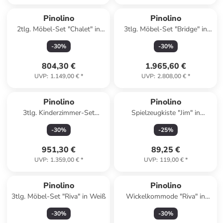
Pinolino
Pinolino
2tlg. Möbel-Set "Chalet" in
3tlg. Möbel-Set "Bridge" in
Weiß
Weiß
-
30
%
-
30
%
804,30 €
1.965,60 €
UVP
:
1.149,00 €
*
UVP
:
2.808,00 €
*
Pinolino
Pinolino
3tlg. Kinderzimmer-Set
Spielzeugkiste "Jim" in
"Florentina" in Weiß
Hellblau - (L)50 x (B)36 x
-
30
%
-
25
%
(H)36 cm
951,30 €
89,25 €
UVP
:
1.359,00 €
*
UVP
:
119,00 €
*
Pinolino
Pinolino
3tlg. Möbel-Set "Riva" in Weiß
Wickelkommode "Riva" in
Weiß - (B)140 x (H)105 x
-
30
%
-
30
%
(T)78 cm