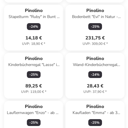
Pinolino
Pinolino
Stapelturm "Ruby" in Bunt -
Bodenbett "Evi" in Natur -
ab 12 Monaten
(L)200 x (B)90 cm
-
24
%
-
25
%
14,18 €
231,75 €
UVP
:
18,90 €
*
UVP
:
309,00 €
*
Pinolino
Pinolino
Kinderbücherregal "Lasse" in
Wand-Kinderbücherregal
Grau - (B)65 x (H)57 x (T)42
"Jori" in Weiß - ab 3 Jahren
-
25
%
-
24
%
cm
89,25 €
28,43 €
UVP
:
119,00 €
*
UVP
:
37,90 €
*
Pinolino
Pinolino
Lauflernwagen "Enzo" - ab 12
Kaufladen "Emma" - ab 3
Monaten
Jahren
-
25
%
-
25
%