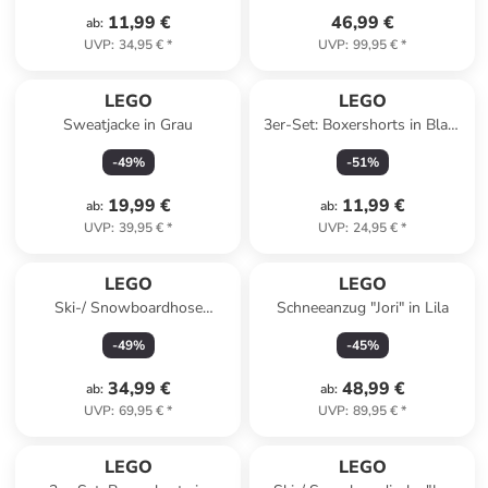
11,99 €
46,99 €
ab
:
UVP
:
34,95 €
*
UVP
:
99,95 €
*
LEGO
LEGO
Sweatjacke in Grau
3er-Set: Boxershorts in Blau/
Gelb
-
49
%
-
51
%
19,99 €
11,99 €
ab
:
ab
:
UVP
:
39,95 €
*
UVP
:
24,95 €
*
LEGO
LEGO
Ski-/ Snowboardhose
Schneeanzug "Jori" in Lila
''Lwpowai 701'' in Schwarz
-
49
%
-
45
%
34,99 €
48,99 €
ab
:
ab
:
UVP
:
69,95 €
*
UVP
:
89,95 €
*
LEGO
LEGO