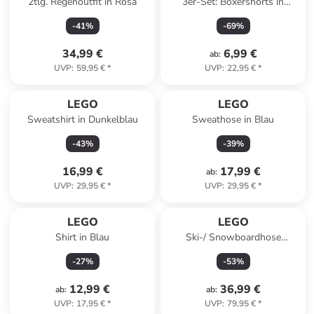
2tlg. Regenoutfit in Rosa
3er-Set: Boxershorts in
Dunkelblau/ Blau/ Braun
-
41
%
-
69
%
34,99 €
6,99 €
ab
:
UVP
:
59,95 €
*
UVP
:
22,95 €
*
LEGO
LEGO
Sweatshirt in Dunkelblau
Sweathose in Blau
-
43
%
-
39
%
16,99 €
17,99 €
ab
:
UVP
:
29,95 €
*
UVP
:
29,95 €
*
LEGO
LEGO
Shirt in Blau
Ski-/ Snowboardhose
"Payton" in Blau
-
27
%
-
53
%
12,99 €
36,99 €
ab
:
ab
:
UVP
:
17,95 €
*
UVP
:
79,95 €
*