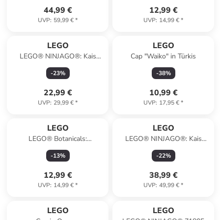
44,99 €
12,99 €
UVP
:
59,99 €
*
UVP
:
14,99 €
*
LEGO
LEGO
LEGO® NINJAGO®: Kais
Cap "Waiko" in Türkis
Feuermech - ab 7 Jahren
-
23
%
-
38
%
22,99 €
10,99 €
UVP
:
29,99 €
*
UVP
:
17,95 €
*
LEGO
LEGO
LEGO® Botanicals:
LEGO® NINJAGO®: Kais
Kirschblüten - ab 8 Jahren
Sturmreiter-Mech - ab 7
-
13
%
-
22
%
Jahren
12,99 €
38,99 €
UVP
:
14,99 €
*
UVP
:
49,99 €
*
LEGO
LEGO