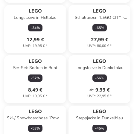
LEGO
LEGO
Longsleeve in Hellblau
Schulranzen "LEGO CITY -
Police Adventure" in Blau -
-
34
%
-
65
%
(B)25 x (H)38 x (T)20 cm
12,99 €
27,99 €
UVP
:
19,95 €
*
UVP
:
80,00 €
*
LEGO
LEGO
5er-Set: Socken in Bunt
Longsleeve in Dunkelblau
-
57
%
-
56
%
8,49 €
9,99 €
ab
:
UVP
:
19,95 €
*
UVP
:
22,95 €
*
LEGO
LEGO
Ski-/ Snowboardhose "Powai"
Steppjacke in Dunkelblau
in Schwarz
-
53
%
-
45
%