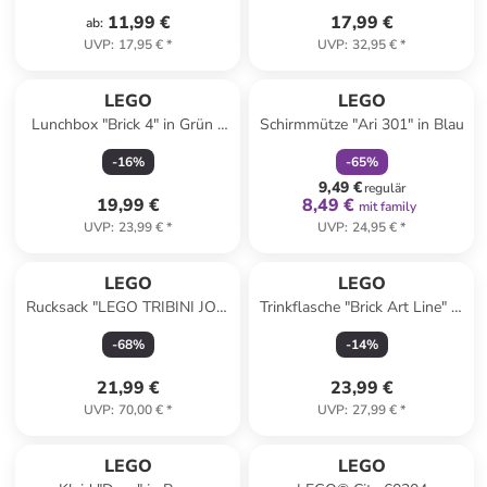
11,99 €
17,99 €
ab
:
UVP
:
17,95 €
*
UVP
:
32,95 €
*
family
rabatt
LEGO
LEGO
Lunchbox "Brick 4" in Grün -
Schirmmütze "Ari 301" in Blau
(B)16,5 x (H)11,6 x (T)17,3 cm
-
16
%
-
65
%
9,49 €
regulär
19,99 €
8,49 €
mit family
UVP
:
23,99 €
*
UVP
:
24,95 €
*
LEGO
LEGO
Rucksack "LEGO TRIBINI JOY"
Trinkflasche "Brick Art Line" in
in Türkis - (B)29 x (H)49 x
Weiß/ Blau/ Gelb - 560 ml
-
68
%
-
14
%
(T)12 cm
21,99 €
23,99 €
UVP
:
70,00 €
*
UVP
:
27,99 €
*
LEGO
LEGO