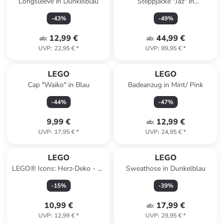
Longsleeve in Dunkelblau
Steppjacke "Jaz" in
Dunkelblau/ Grün/ Blau
-
43
%
-
49
%
12,99 €
44,99 €
ab
:
ab
:
UVP
:
22,95 €
*
UVP
:
89,95 €
*
LEGO
LEGO
Cap "Waiko" in Blau
Badeanzug in Mint/ Pink
-
44
%
-
47
%
9,99 €
12,99 €
ab
:
UVP
:
17,95 €
*
UVP
:
24,95 €
*
LEGO
LEGO
LEGO® Icons: Herz-Deko - ab
Sweathose in Dunkelblau
9 Jahren
-
15
%
-
39
%
10,99 €
17,99 €
ab
:
UVP
:
12,99 €
*
UVP
:
29,95 €
*