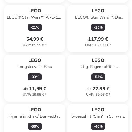
LEGO
LEGO
LEGO® Star Wars™ ARC-170
LEGO® Star Wars™: Die
Starfighter™ - ab 9 Jahren
Onyx Cinder - ab 10 Jahren
-
21
%
-
15
%
54,99 €
117,99 €
UVP
:
69,99 €
*
UVP
:
139,99 €
*
LEGO
LEGO
Longsleeve in Blau
2tlg. Regenoutfit in
Dunkelblau
-
39
%
-
53
%
11,99 €
27,99 €
ab
:
ab
:
UVP
:
19,95 €
*
UVP
:
59,95 €
*
LEGO
LEGO
Pyjama in Khaki/ Dunkelblau
Sweatshirt "Sian" in Schwarz
-
36
%
-
46
%