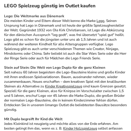
LEGO Spielzeug günstig im Outlet kaufen
Lego: Die Weltmarke aus Dänemark
Die meisten Kinder und Eltern dieser Welt kenne die Marke 
Lego
. Seinen 
Ursprung hat Lego in Dänemark und ist heute der größte Spielzeughersteller 
der Welt. Gegründet 1932 von Ole Kirk Christiansen, ist Lego die Abkürzung 
für den dänischen Ausspruch "leg godt", was frei übersetzt "spiel gut" heißt. 
Lego gibt es schon für die jüngsten unter uns ab 1,5 Jahren und ist auch 
während der weiteren Kindheit für alle Altersgruppen verfügbar. Lego 
Spielzeug gibt es auch unter verschiedenen Themen wie Creator, Ninjago, 
Mindstorms oder Chima. Sehr beliebt ist auch die Star Wars Serie oder die Herr 
der Ringe Serie oder auch für Mädchen die Lego Friends Serie.
Stein auf Stein: Die Welt von Lego Duplo für die ganz Kleinen
Seit nahezu 60 Jahren begeistern die Lego-Bausteine kleine und große Kinder 
mit ihren endlosen Spielvariationen. Bauen, auseinander nehmen, wieder 
zusammenbauen, Neues erschaffen – dem kreativen Spiel mit den knallbunten 
Steinen als Alternative zu 
Kinder Kreativspielzeug
 sind kaum Grenzen gesetzt. 
Speziell für die ganz Kleinen, also für Knirpse im Vorschulalter zwischen 1,5 
und 5 Jahren, erschuf Lego vor 45 Jahren die Marke Duplo, die großen Brüder 
der normalen Lego-Bausteine, die in keinem Kinderzimmer fehlen dürfen. 
Entdecken Sie in unserem limango Outlet die beliebtesten Bausätze besonders 
günstig.
Mit Duplo begreift Ihr Kind die Welt
Jedes Kleinkind ist neugierig und möchte alles von der Erde erfahren. Am 
besten gelingt ihm das, wenn es z. B. 
Kinder Holzspielzeug
 selbst anfassen 