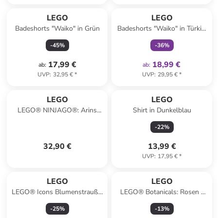
family
exklusiv
LEGO
LEGO
Badeshorts "Waiko" in Grün
Badeshorts "Waiko" in Türkis/
Rot
-
45
%
-
36
%
17,99 €
18,99 €
ab
:
ab
:
UVP
:
32,95 €
*
UVP
:
29,95 €
*
LEGO
LEGO
LEGO® NINJAGO®: Arins
Shirt in Dunkelblau
Battle Mech - ab 4 Jahren
-
22
%
32,90 €
13,99 €
UVP
:
17,95 €
*
LEGO
LEGO
LEGO® Icons Blumenstrauß -
LEGO® Botanicals: Rosen -
ab 18 Jahren
ab 8 Jahren
-
25
%
-
13
%