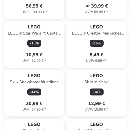
56,99 €
39,99 €
ab
:
UVP
:
180,00 €
*
UVP
:
89,95 €
*
LEGO
LEGO
LEGO® Star Wars™: Captain
LEGO® Creator: Magisches
Rex™ Y-Wing™ Microfighter -
Einhorn - ab 7 Jahren
-
15
%
-
15
%
ab 6 Jahren
10,99 €
8,49 €
UVP
:
12,99 €
*
UVP
:
9,99 €
*
LEGO
LEGO
Ski-/ Snowboardfäustlinge
Shirt in Khaki
"Agan" in Schwarz/ Rot
-
44
%
-
34
%
20,99 €
12,99 €
UVP
:
37,95 €
*
UVP
:
19,95 €
*
LEGO
LEGO