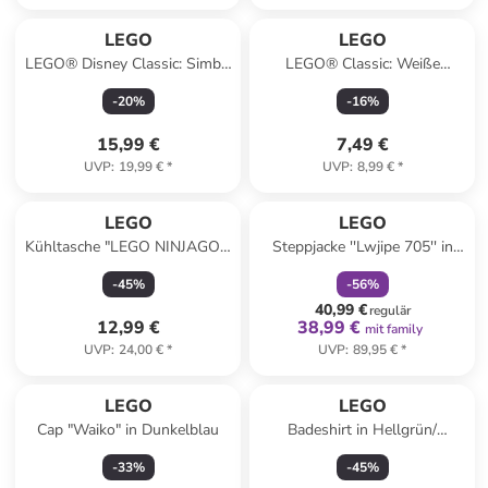
LEGO
LEGO
LEGO® Disney Classic: Simba,
LEGO® Classic: Weiße
das Löwenjunge des Königs -
Bauplatte - ab 4 Jahren
-
20
%
-
16
%
ab 6 Jahren
15,99 €
7,49 €
UVP
:
19,99 €
*
UVP
:
8,99 €
*
family
rabatt
LEGO
LEGO
Kühltasche "LEGO NINJAGO -
Steppjacke ''Lwjipe 705'' in
Into the unknown" in Blau -
Schwarz/ Grau/ Weiß
-
45
%
-
56
%
(B)23 x (H)15 x (T)16 cm
40,99 €
regulär
12,99 €
38,99 €
mit family
UVP
:
24,00 €
*
UVP
:
89,95 €
*
LEGO
LEGO
Cap "Waiko" in Dunkelblau
Badeshirt in Hellgrün/
Dunkelblau
-
33
%
-
45
%