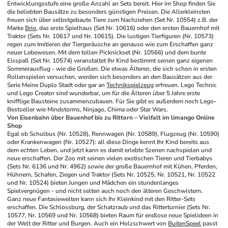
Entwicklungsstufe eine große Anzahl an Sets bereit. Hier im Shop finden Sie 
die beliebten Bausätze zu besonders günstigen Preisen. Die Allerkleinsten 
freuen sich über selbstgebaute Tiere zum Nachziehen (Set Nr. 10554) z.B. der 
Marke 
Brio
, das erste Spielhaus (Set Nr. 10616) oder den ersten Bauernhof mit 
Traktor (Sets Nr. 10617 und Nr. 10615). Die lustigen Tierfiguren (Nr. 10573) 
regen zum Imitieren der Tiergeräusche an genauso wie zum Erschaffen ganz 
neuer Lebewesen. Mit dem tollen Picknickset (Nr. 10566) und dem bunte 
Eisspaß (Set Nr. 10574) veranstaltet Ihr Kind bestimmt seinen ganz eigenen 
Sommerausflug - wie die Großen. Die etwas Älteren, die sich schon in ersten 
Rollenspielen versuchen, werden sich besonders an den Bausätzen aus der 
Serie Meine Duplo Stadt oder gar an 
Technikspielzeug
 erfreuen. Lego Technic 
und Lego Creator sind wunderbar, um für die Älteren über 5 Jahre erste 
knifflige Bausteine zusammenzubauen. Für Sie gibt es außerdem noch Lego-
Bestseller wie Mindstorms, Ninjago, Chima oder Star Wars.
Von Eisenbahn über Bauenhof bis zu Rittern – Vielfalt im limango Online 
Shop
Egal ob Schulbus (Nr. 10528), Rennwagen (Nr. 10589), Flugzeug (Nr. 10590) 
oder Krankenwagen (Nr. 10527): all diese Dinge kennt Ihr Kind bereits aus 
dem echten Leben, und jetzt kann es damit erlebte Szenen nachspielen und 
neue erschaffen. Der Zoo mit seinen vielen exotischen Tieren und Tierbabys 
(Sets Nr. 6136 und Nr. 4962) sowie der große Bauernhof mit Kühen, Pferden, 
Hühnern, Schafen, Ziegen und Traktor (Sets Nr. 10525, Nr. 10521, Nr. 10522 
und Nr. 10524) bieten Jungen und Mädchen ein stundenlanges 
Spielvergnügen - und nicht selten auch noch den älteren Geschwistern.
Ganz neue Fantasiewelten kann sich Ihr Kleinkind mit den Ritter-Sets 
erschaffen. Die Schlossburg, der Schatzraub und das Ritterturnier (Sets Nr. 
10577, Nr. 10569 und Nr. 10568) bieten Raum für endlose neue Spielideen in 
der Welt der Ritter und Burgen. Auch ein Holzschwert von 
BuitenSpeel
 passt 