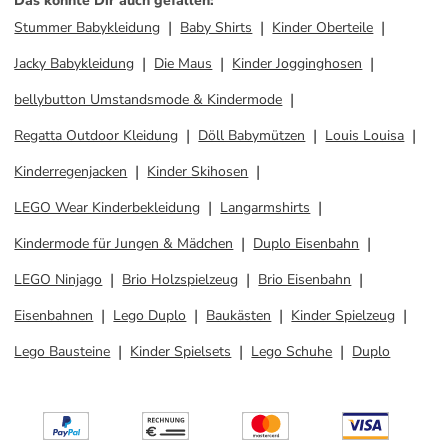
Das könnte Dir auch gefallen
:
Stummer Babykleidung
Baby Shirts
Kinder Oberteile
Jacky Babykleidung
Die Maus
Kinder Jogginghosen
bellybutton Umstandsmode & Kindermode
Regatta Outdoor Kleidung
Döll Babymützen
Louis Louisa
Kinderregenjacken
Kinder Skihosen
LEGO Wear Kinderbekleidung
Langarmshirts
Kindermode für Jungen & Mädchen
Duplo Eisenbahn
LEGO Ninjago
Brio Holzspielzeug
Brio Eisenbahn
Eisenbahnen
Lego Duplo
Baukästen
Kinder Spielzeug
Lego Bausteine
Kinder Spielsets
Lego Schuhe
Duplo