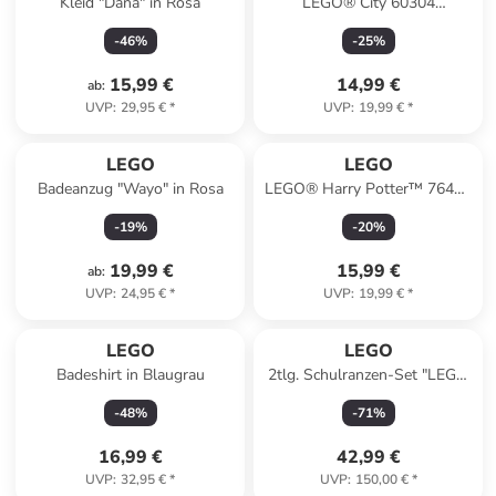
Kleid "Dana" in Rosa
LEGO® City 60304
"Straßenkreuzung mit
-
46
%
-
25
%
Ampeln" - ab 5 Jahren
15,99 €
14,99 €
ab
:
UVP
:
29,95 €
*
UVP
:
19,99 €
*
LEGO
LEGO
Badeanzug "Wayo" in Rosa
LEGO® Harry Potter™ 76425
"Hedwig im Ligusterweg 4" -
-
19
%
-
20
%
ab 7 Jahren
19,99 €
15,99 €
ab
:
UVP
:
24,95 €
*
UVP
:
19,99 €
*
LEGO
LEGO
Badeshirt in Blaugrau
2tlg. Schulranzen-Set "LEGO
NINJAGO" in Grün - (B)42 x
-
48
%
-
71
%
(H)25 x (T)17 cm
16,99 €
42,99 €
UVP
:
32,95 €
*
UVP
:
150,00 €
*