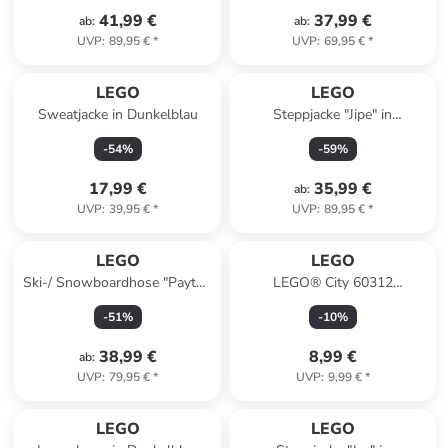
41,99 €
37,99 €
ab
:
ab
:
UVP
:
89,95 €
*
UVP
:
69,95 €
*
LEGO
LEGO
Sweatjacke in Dunkelblau
Steppjacke "Jipe" in
Dunkelblau/ Blau/ Grün
-
54
%
-
59
%
17,99 €
35,99 €
ab
:
UVP
:
39,95 €
*
UVP
:
89,95 €
*
LEGO
LEGO
Ski-/ Snowboardhose "Payton
LEGO® City 60312
701" in Pink
Polizeiauto - ab 5 Jahren
-
51
%
-
10
%
38,99 €
8,99 €
ab
:
UVP
:
79,95 €
*
UVP
:
9,99 €
*
LEGO
LEGO