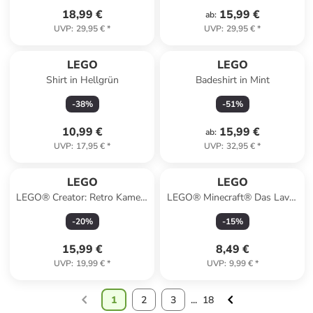
18,99 €
15,99 €
ab
:
UVP
:
29,95 €
*
UVP
:
29,95 €
*
LEGO
LEGO
Shirt in Hellgrün
Badeshirt in Mint
-
38
%
-
51
%
10,99 €
15,99 €
ab
:
UVP
:
17,95 €
*
UVP
:
32,95 €
*
LEGO
LEGO
LEGO® Creator: Retro Kamera
LEGO® Minecraft® Das Lava-
- ab 8 Jahren
Duell im Nether - ab 6 Jahren
-
20
%
-
15
%
15,99 €
8,49 €
UVP
:
19,99 €
*
UVP
:
9,99 €
*
1
2
3
...
18