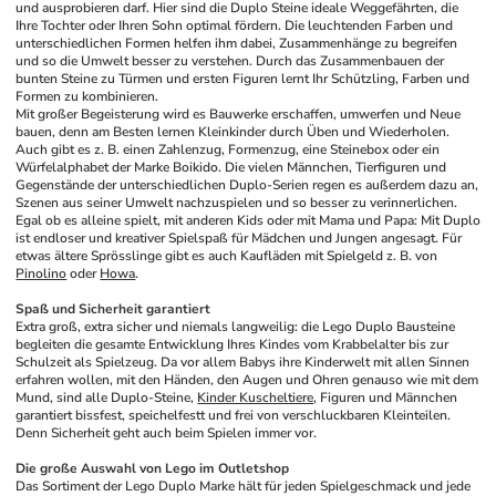
und ausprobieren darf. Hier sind die Duplo Steine ideale Weggefährten, die 
Ihre Tochter oder Ihren Sohn optimal fördern. Die leuchtenden Farben und 
unterschiedlichen Formen helfen ihm dabei, Zusammenhänge zu begreifen 
und so die Umwelt besser zu verstehen. Durch das Zusammenbauen der 
bunten Steine zu Türmen und ersten Figuren lernt Ihr Schützling, Farben und 
Formen zu kombinieren.
Mit großer Begeisterung wird es Bauwerke erschaffen, umwerfen und Neue 
bauen, denn am Besten lernen Kleinkinder durch Üben und Wiederholen. 
Auch gibt es z. B. einen Zahlenzug, Formenzug, eine Steinebox oder ein 
Würfelalphabet der Marke Boikido. Die vielen Männchen, Tierfiguren und 
Gegenstände der unterschiedlichen Duplo-Serien regen es außerdem dazu an, 
Szenen aus seiner Umwelt nachzuspielen und so besser zu verinnerlichen. 
Egal ob es alleine spielt, mit anderen Kids oder mit Mama und Papa: Mit Duplo 
ist endloser und kreativer Spielspaß für Mädchen und Jungen angesagt. Für 
etwas ältere Sprösslinge gibt es auch Kaufläden mit Spielgeld z. B. von 
Pinolino
 oder 
Howa
.
Spaß und Sicherheit garantiert
Extra groß, extra sicher und niemals langweilig: die Lego Duplo Bausteine 
begleiten die gesamte Entwicklung Ihres Kindes vom Krabbelalter bis zur 
Schulzeit als Spielzeug. Da vor allem Babys ihre Kinderwelt mit allen Sinnen 
erfahren wollen, mit den Händen, den Augen und Ohren genauso wie mit dem 
Mund, sind alle Duplo-Steine, 
Kinder Kuscheltiere
, Figuren und Männchen 
garantiert bissfest, speichelfestt und frei von verschluckbaren Kleinteilen. 
Denn Sicherheit geht auch beim Spielen immer vor.
Die große Auswahl von Lego im Outletshop
Das Sortiment der Lego Duplo Marke hält für jeden Spielgeschmack und jede 