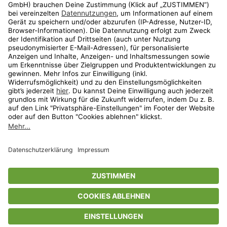
Aktionen
Travel
limango.nl
limango.pl
* Streichpreise entsprechen der unverbindlichen Preisempfehlung des
Herstellers. Prozentangaben beziehen sich auf den Streichpreis.
ᵃ Die jeweils aktuellen Teilnahmebedingungen unserer Freunde-werben-
Freunde-Aktionen findest Du unter
www.limango.de/einladen
ᵇ Gilt nur für von limango versandte Ware (nicht für von Partnern versandte
Ware und Travel).