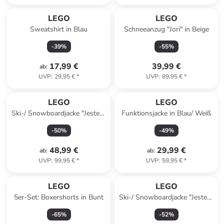
LEGO
LEGO
Sweatshirt in Blau
Schneeanzug "Jori" in Beige
-
39
%
-
55
%
17,99 €
39,99 €
ab
:
UVP
:
29,95 €
*
UVP
:
89,95 €
*
LEGO
LEGO
Ski-/ Snowboardjacke "Jested"
Funktionsjacke in Blau/ Weiß
in Dunkelblau/ Beige/ Rot
-
50
%
-
49
%
48,99 €
29,99 €
ab
:
ab
:
UVP
:
99,95 €
*
UVP
:
59,95 €
*
LEGO
LEGO
5er-Set: Boxershorts in Bunt
Ski-/ Snowboardjacke "Jested"
in Orange/ Pink/ Rosa
-
65
%
-
52
%