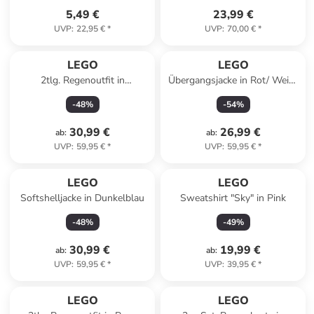
5,49 €
23,99 €
UVP
:
22,95 €
*
UVP
:
70,00 €
*
LEGO
LEGO
2tlg. Regenoutfit in
Übergangsjacke in Rot/ Weiß/
Dunkelblau
Gelb/ Blau
-
48
%
-
54
%
30,99 €
26,99 €
ab
:
ab
:
UVP
:
59,95 €
*
UVP
:
59,95 €
*
LEGO
LEGO
Softshelljacke in Dunkelblau
Sweatshirt "Sky" in Pink
-
48
%
-
49
%
30,99 €
19,99 €
ab
:
ab
:
UVP
:
59,95 €
*
UVP
:
39,95 €
*
LEGO
LEGO