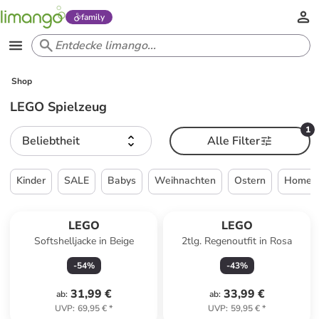
family
Shop
LEGO Spielzeug
1
Beliebtheit
Alle Filter
Kinder
SALE
Babys
Weihnachten
Ostern
Home &
LEGO
LEGO
Softshelljacke in Beige
2tlg. Regenoutfit in Rosa
-
54
%
-
43
%
31,99 €
33,99 €
ab
:
ab
:
UVP
:
69,95 €
*
UVP
:
59,95 €
*