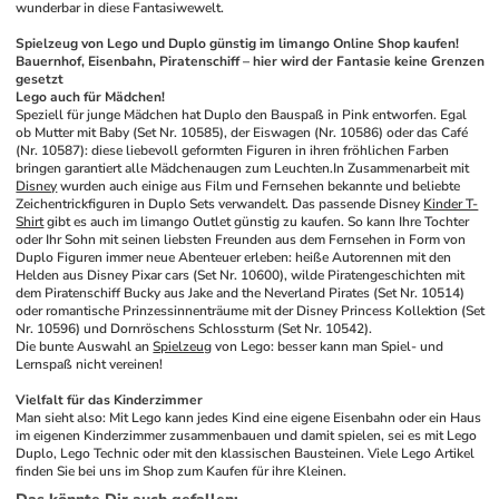
wunderbar in diese Fantasiwewelt.
Spielzeug von Lego und Duplo günstig im limango Online Shop kaufen! 
Bauernhof, Eisenbahn, Piratenschiff – hier wird der Fantasie keine Grenzen 
gesetzt
Lego auch für Mädchen!
Speziell für junge Mädchen hat Duplo den Bauspaß in Pink entworfen. Egal 
ob Mutter mit Baby (Set Nr. 10585), der Eiswagen (Nr. 10586) oder das Café 
(Nr. 10587): diese liebevoll geformten Figuren in ihren fröhlichen Farben 
bringen garantiert alle Mädchenaugen zum Leuchten.In Zusammenarbeit mit 
Disney
 wurden auch einige aus Film und Fernsehen bekannte und beliebte 
Zeichentrickfiguren in Duplo Sets verwandelt. Das passende Disney 
Kinder T-
Shirt
 gibt es auch im limango Outlet günstig zu kaufen. So kann Ihre Tochter 
oder Ihr Sohn mit seinen liebsten Freunden aus dem Fernsehen in Form von 
Duplo Figuren immer neue Abenteuer erleben: heiße Autorennen mit den 
Helden aus Disney Pixar cars (Set Nr. 10600), wilde Piratengeschichten mit 
dem Piratenschiff Bucky aus Jake and the Neverland Pirates (Set Nr. 10514) 
oder romantische Prinzessinnenträume mit der Disney Princess Kollektion (Set 
Nr. 10596) und Dornröschens Schlossturm (Set Nr. 10542).
Die bunte Auswahl an 
Spielzeug
 von Lego: besser kann man Spiel- und 
Lernspaß nicht vereinen!
Vielfalt für das Kinderzimmer
Man sieht also: Mit Lego kann jedes Kind eine eigene Eisenbahn oder ein Haus 
im eigenen Kinderzimmer zusammenbauen und damit spielen, sei es mit Lego 
Duplo, Lego Technic oder mit den klassischen Bausteinen. Viele Lego Artikel 
finden Sie bei uns im Shop zum Kaufen für ihre Kleinen.