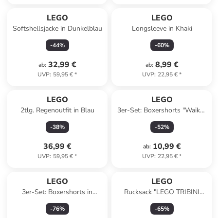
LEGO
LEGO
Softshellsjacke in Dunkelblau
Longsleeve in Khaki
-
44
%
-
60
%
32,99 €
8,99 €
ab
:
ab
:
UVP
:
59,95 €
*
UVP
:
22,95 €
*
LEGO
LEGO
2tlg. Regenoutfit in Blau
3er-Set: Boxershorts "Waiko"
in Dunkelblau/ Grün/ Blau
-
38
%
-
52
%
36,99 €
10,99 €
ab
:
UVP
:
59,95 €
*
UVP
:
22,95 €
*
LEGO
LEGO
3er-Set: Boxershorts in
Rucksack "LEGO TRIBINI
Dunkelblau/ Blau/ Orange
HAPPY" in Schwarz - (B)24 x
-
76
%
-
65
%
(H)31 x (T)10,5 cm