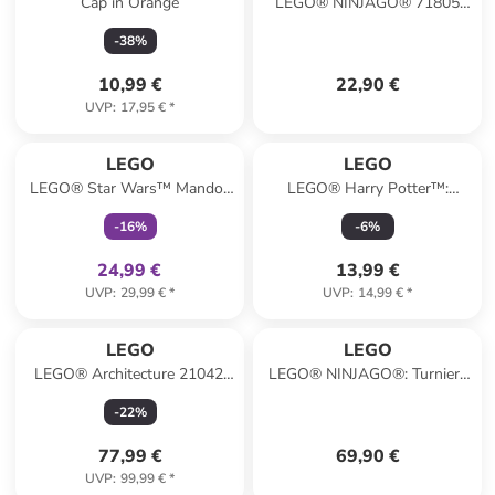
Cap in Orange
LEGO® NINJAGO® 71805
''Jay Battle Mech'' - ab 6
-
38
%
Jahren
10,99 €
22,90 €
UVP
:
17,95 €
*
family
exklusiv
LEGO
LEGO
LEGO® Star Wars™ Mandos
LEGO® Harry Potter™:
und Grogus N-1 Starfighter™
Fliegender Ford Anglia™ - ab
-
16
%
-
6
%
- ab 4 Jahren
7 Jahren
24,99 €
13,99 €
UVP
:
29,99 €
*
UVP
:
14,99 €
*
LEGO
LEGO
LEGO® Architecture 21042:
LEGO® NINJAGO®: Turnier-
Freiheitsstatue - ab 16 Jahren
Arena - ab 7 Jahren
-
22
%
77,99 €
69,90 €
UVP
:
99,99 €
*