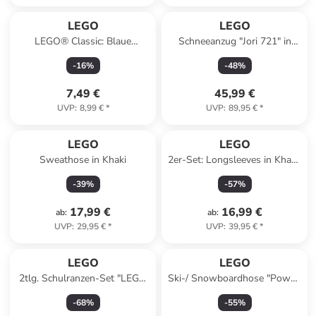
LEGO
LEGO
LEGO® Classic: Blaue
Schneeanzug "Jori 721" in
Bauplatte - ab 4 Jahren
Dunkelblau
-
16
%
-
48
%
7,49 €
45,99 €
UVP
:
8,99 €
*
UVP
:
89,95 €
*
LEGO
LEGO
Sweathose in Khaki
2er-Set: Longsleeves in Khaki/
Dunkelblau
-
39
%
-
57
%
17,99 €
16,99 €
ab
:
ab
:
UVP
:
29,95 €
*
UVP
:
39,95 €
*
LEGO
LEGO
2tlg. Schulranzen-Set "LEGO
Ski-/ Snowboardhose "Powai"
NINJAGO" in Blau - (B)40 x
in Lila
-
68
%
-
55
%
(H)25 x (T)17 cm