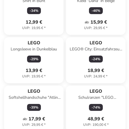
Shirt in Bunt
Kleid "Dana" in Beige
-
34
%
-
46
%
12,99 €
15,99 €
ab
:
UVP
:
19,95 €
*
UVP
:
29,95 €
*
LEGO
LEGO
Longsleeve in Dunkelblau
LEGO® City: Einsatzfahrzeug
der Rettungsschwimmer - ab
-
29
%
-
24
%
6 Jahren
13,99 €
18,99 €
UVP
:
19,95 €
*
UVP
:
24,99 €
*
LEGO
LEGO
Softshellhandschuhe "Atlin"
Schulranzen "LEGO
in Schwarz
NINJAGO" in Rot/ Schwarz -
-
39
%
-
74
%
(B)39 x (H)29 x (T)22 cm
17,99 €
48,99 €
ab
:
UVP
:
29,95 €
*
UVP
:
190,00 €
*