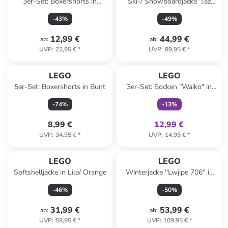
3er-Set: Boxershorts in
Ski-/ Snowboardjacke "Jaz
Dunkelblau/ Khaki/ Blau
805" in Lila/ Dunkelblau
-
43
%
-
49
%
12,99 €
44,99 €
ab
:
ab
:
UVP
:
22,95 €
*
UVP
:
89,95 €
*
family
exklusiv
LEGO
LEGO
5er-Set: Boxershorts in Bunt
3er-Set: Socken "Waiko" in
Blau/ Grau/ Grün
-
74
%
-
13
%
8,99 €
12,99 €
UVP
:
34,95 €
*
UVP
:
14,95 €
*
LEGO
LEGO
Softshelljacke in Lila/ Orange
Winterjacke ''Lwjipe 706'' in
Dunkelblau
-
46
%
-
50
%
31,99 €
53,99 €
ab
:
ab
:
UVP
:
59,95 €
*
UVP
:
109,95 €
*