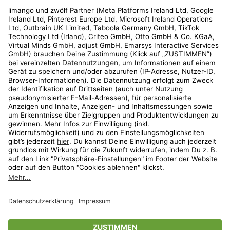
Rechtliches
Kundenservice
Shop
Aktionen
Travel
limango.nl
limango.pl