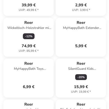
39,99 €
2,99 €
UVP
:
49,99 €
*
UVP
:
3,99 €
*
Reer
Reer
Wickeltisch-Heizstrahler mit
MyHappyBath Extender
Ständer in Schwarz ab 0
Wasserhahn-Verlängerung in
-
12
%
Monate
Blau ab 6 Jahre
74,99 €
5,99 €
UVP
:
85,99 €
*
Reer
Reer
MyHappyBath Toys
SilentGuard Kids
Badespieltiere Ente & Pinguin
Kapselgehörschutz,rosa in
-
20
%
in Mehrfarbig ab 6 Monate
Rosa ab 2 Jahre
6,99 €
15,99 €
UVP
:
19,99 €
*
Reer
Reer