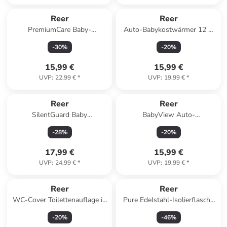
Reer
Reer
PremiumCare Baby-
Auto-Babykostwärmer 12 V
Nagelschere in Silberfarben ab
in schwarz,braun
-
30
%
-
20
%
0 Monate
15,99 €
15,99 €
UVP
:
22,99 €
*
UVP
:
19,99 €
*
Reer
Reer
SilentGuard Baby
BabyView Auto-
Kapselgehörschutz,rosa in
Sicherheitsspiegel in Schwarz
-
28
%
-
20
%
Rosa ab 12 Monate
ab 0 Monate
17,99 €
15,99 €
UVP
:
24,99 €
*
UVP
:
19,99 €
*
Reer
Reer
WC-Cover Toilettenauflage in
Pure Edelstahl-Isolierflasche
Weiß ab 9 Jahre
500 ml in Silberfarben ab 0
-
20
%
-
46
%
Monate