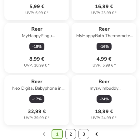
5,99 €
16,99 €
UVP
:
6,99 €
*
UVP
:
23,99 €
*
Reer
Reer
MyHappyPingu
MyHappyBath Thermometer
Badespielzeug-Netz in
Badethermometer Wal in Blau
-
18
%
-
16
%
Schwarz ab 6 Monate
ab 0 Monate
8,99 €
4,99 €
UVP
:
10,99 €
*
UVP
:
5,99 €
*
Reer
Reer
Neo Digital Babyphone in
myswimbuddy
Weiß ab 0 Monate
Schwimmgürtel in Rot ab 15
-
17
%
-
24
%
Monate
32,99 €
18,99 €
UVP
:
39,99 €
*
UVP
:
24,99 €
*
1
2
3