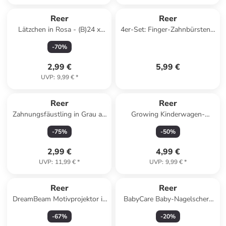
Reer
Reer
Lätzchen in Rosa - (B)24 x
4er-Set: Finger-Zahnbürsten -
(H)29 cm
ab Geburt
-
70
%
2,99 €
5,99 €
UVP
:
9,99 €
*
Reer
Reer
Zahnungsfäustling in Grau ab
Growing Kinderwagen-
3 Monate
Einkaufstasche in Grau ab 0
-
75
%
-
50
%
Monate
2,99 €
4,99 €
UVP
:
11,99 €
*
UVP
:
9,99 €
*
Reer
Reer
DreamBeam Motivprojektor in
BabyCare Baby-Nagelschere
Weiß ab 3 Jahre
in Weiß ab 3 Monate
-
67
%
-
20
%