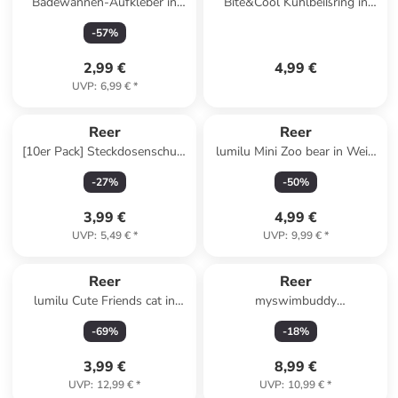
Badewannen-Aufkleber in
Bite&Cool Kühlbeißring in
Mehrfarbig ab 3 Jahre
Blau ab 3 Monate
-
57
%
2,99 €
4,99 €
UVP
:
6,99 €
*
Reer
Reer
[10er Pack] Steckdosenschutz
lumilu Mini Zoo bear in Weiß
schraubbar Weiß in Weiß ab 0
ab 0 Monate
-
27
%
-
50
%
Monate
3,99 €
4,99 €
UVP
:
5,49 €
*
UVP
:
9,99 €
*
Reer
Reer
lumilu Cute Friends cat in
myswimbuddy
Weiß ab 0 Monate
Schwimmflügel in Rot ab 12
-
69
%
-
18
%
Monate
3,99 €
8,99 €
UVP
:
12,99 €
*
UVP
:
10,99 €
*