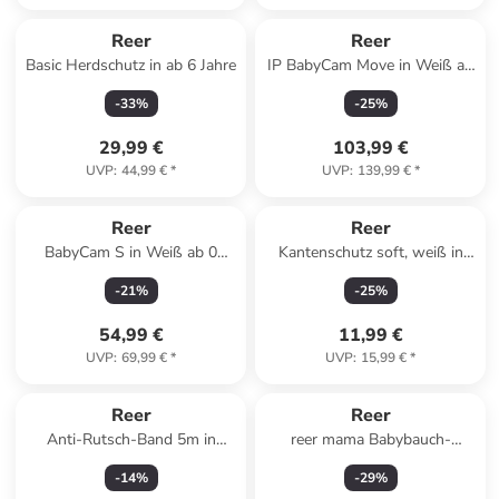
Reer
Reer
Basic Herdschutz in ab 6 Jahre
IP BabyCam Move in Weiß ab
0 Monate
-
33
%
-
25
%
29,99 €
103,99 €
UVP
:
44,99 €
*
UVP
:
139,99 €
*
Reer
Reer
BabyCam S in Weiß ab 0
Kantenschutz soft, weiß in
Monate
Weiß ab 0 Monate
-
21
%
-
25
%
54,99 €
11,99 €
UVP
:
69,99 €
*
UVP
:
15,99 €
*
Reer
Reer
Anti-Rutsch-Band 5m in
reer mama Babybauch-
Schwarz ab 0 Monate
Gipsabdruck-Set in Weiß ab
-
14
%
-
29
%
18 Jahre