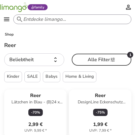
family
Shop
Reer
1
Beliebtheit
Alle Filter
Kinder
SALE
Babys
Home & Living
Reer
Reer
Lätzchen in Blau - (B)24 x
DesignLine Eckenschutz
(H)29 cm
anthrazit in Grau ab 6 Monate
-
70
%
-
75
%
2,99 €
1,99 €
UVP
:
9,99 €
*
UVP
:
7,99 €
*