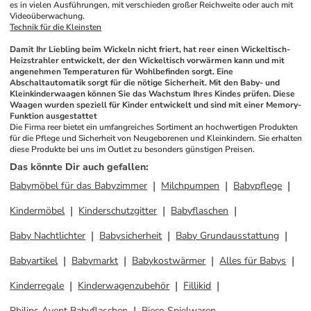
es in vielen Ausführungen, mit verschieden großer Reichweite oder auch mit 
Videoüberwachung. 
Technik für die Kleinsten
Damit Ihr Liebling beim Wickeln nicht friert, hat reer einen Wickeltisch-
Heizstrahler entwickelt, der den Wickeltisch vorwärmen kann und mit 
angenehmen Temperaturen für Wohlbefinden sorgt. Eine 
Abschaltautomatik sorgt für die nötige Sicherheit. Mit den Baby- und 
Kleinkinderwaagen können Sie das Wachstum Ihres Kindes prüfen. Diese 
Waagen wurden speziell für Kinder entwickelt und sind mit einer Memory-
Funktion ausgestattet 
Die Firma reer bietet ein umfangreiches Sortiment an hochwertigen Produkten 
für die Pflege und Sicherheit von Neugeborenen und Kleinkindern. Sie erhalten 
diese Produkte bei uns im Outlet zu besonders günstigen Preisen.
Das könnte Dir auch gefallen
:
Babymöbel für das Babyzimmer
Milchpumpen
Babypflege
Kindermöbel
Kinderschutzgitter
Babyflaschen
Baby Nachtlichter
Babysicherheit
Baby Grundausstattung
Babyartikel
Babymarkt
Babykostwärmer
Alles für Babys
Kinderregale
Kinderwagenzubehör
Fillikid
Philips Avent Babyflaschen
Bieco Spielwaren