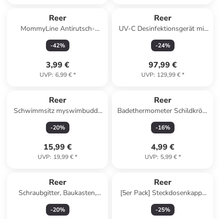
Reer
Reer
MommyLine Antirutsch-
UV-C Desinfektionsgerät mit
Wohlfühlsocken (39/42) in
Trocknungsfunktion in Weiß
-
42
%
-
24
%
Grün ab 6 Jahre
ab 0 Monate
3,99 €
97,99 €
UVP
:
6,99 €
*
UVP
:
129,99 €
*
Reer
Reer
Schwimmsitz myswimbuddy
Badethermometer Schildkröte
von 6 Monate in rot
in Grün ab 0 Monate
-
20
%
-
16
%
15,99 €
4,99 €
UVP
:
19,99 €
*
UVP
:
5,99 €
*
Reer
Reer
Schraubgitter, Baukasten,
[5er Pack] Steckdosenkappe
schwarz in Schwarz ab 12
Transparent in Transparent ab
-
20
%
-
25
%
Monate
0 Monate