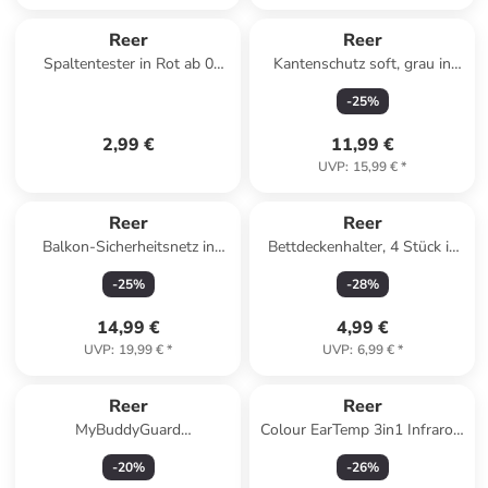
Reer
Reer
Spaltentester in Rot ab 0
Kantenschutz soft, grau in
Monate
Grau ab 0 Monate
-
25
%
2,99 €
11,99 €
UVP
:
15,99 €
*
Reer
Reer
Balkon-Sicherheitsnetz in
Bettdeckenhalter, 4 Stück in
braun
Weiß ab 0 Monate
-
25
%
-
28
%
14,99 €
4,99 €
UVP
:
19,99 €
*
UVP
:
6,99 €
*
Reer
Reer
MyBuddyGuard
Colour EarTemp 3in1 Infrarot-
Multifunktionsschal in Gelb ab
Fieberthermometer in Grau ab
-
20
%
-
26
%
3 Jahre
0 Monate