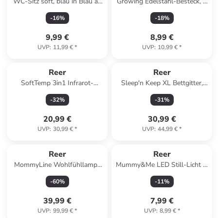
WC-Sitz soft, blau in Blau ab
Growing Edelstahl-Besteck, 4
6 Monate
teilig in ab 3 Jahre
-
16
%
-
18
%
9,99 €
8,99 €
UVP
:
11,99 €
*
UVP
:
10,99 €
*
Reer
Reer
SoftTemp 3in1 Infrarot-
Sleep'n Keep XL Bettgitter,
Fieberthermometer in Weiß ab
150 cm in Blau ab 11 Jahre
-
32
%
-
31
%
0 Monate
20,99 €
30,99 €
UVP
:
30,99 €
*
UVP
:
44,99 €
*
Reer
Reer
MommyLine Wohlfühllampe
Mummy&Me LED Still-Licht in
Tag/Stimmung in Weiß ab 0
Weiß ab 0 Monate
-
60
%
-
11
%
Monate
39,99 €
7,99 €
UVP
:
99,99 €
*
UVP
:
8,99 €
*