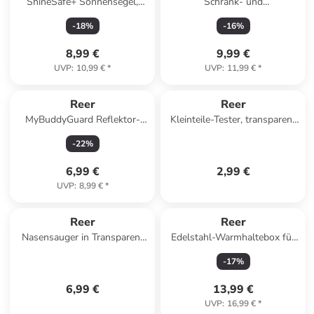
ShineSafe+ Sonnensegel,
Schrank- und
grau-melange in Grau ab 0
Schubladensicherung in Weiß
-
18
%
-
16
%
Monate
ab 0 Monate
8,99 €
9,99 €
UVP
:
10,99 €
*
UVP
:
11,99 €
*
Reer
Reer
MyBuddyGuard Reflektor-
Kleinteile-Tester, transparent
Bänder in Gelb ab 3 Jahre
in Rot ab 0 Monate
-
22
%
6,99 €
2,99 €
UVP
:
8,99 €
*
Reer
Reer
Nasensauger in Transparent
Edelstahl-Warmhaltebox für
ab 6 Monate
Nahrung mit Becher in
-
17
%
Silberfarben ab 0 Monate
6,99 €
13,99 €
UVP
:
16,99 €
*