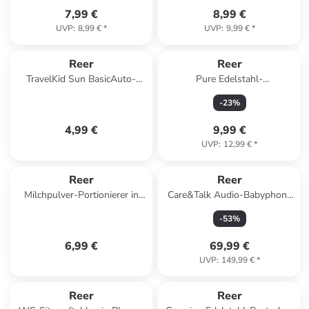
7,99 €
8,99 €
UVP
:
8,99 €
*
UVP
:
9,99 €
*
Reer
Reer
TravelKid Sun BasicAuto-
Pure Edelstahl-
Sonnenschutz in Schwarz ab
Warmhaltebox, 300 ml in
-
23
%
0 Monate
Silberfarben ab 0 Monate
4,99 €
9,99 €
UVP
:
12,99 €
*
Reer
Reer
Milchpulver-Portionierer in
Care&Talk Audio-Babyphone
Mehrfarbig ab 6 Monate
und Walkie-Talkie in Schwarz
-
53
%
ab 0 Monate
6,99 €
69,99 €
UVP
:
149,99 €
*
Reer
Reer