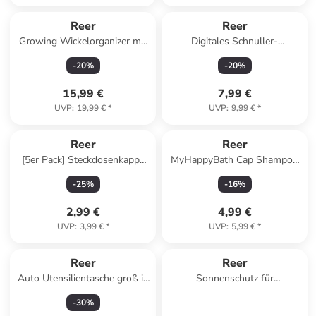
Reer
Reer
Growing Wickelorganizer mit
Digitales Schnuller-
Unterlage in Grau ab 0
Fieberthermometer in Weiß ab
-
20
%
-
20
%
Monate
0 Monate
15,99 €
7,99 €
UVP
:
19,99 €
*
UVP
:
9,99 €
*
Reer
Reer
[5er Pack] Steckdosenkappe
MyHappyBath Cap Shampoo
Weiß in Weiß ab 0 Monate
Schutz in Blau ab 6 Jahre
-
25
%
-
16
%
2,99 €
4,99 €
UVP
:
3,99 €
*
UVP
:
5,99 €
*
Reer
Reer
Auto Utensilientasche groß in
Sonnenschutz für
Mehrfarbig ab 0 Monate
Dreiecksscheiben 2er in
-
30
%
schwarz