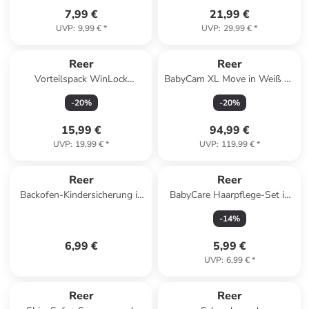
7,99 €
21,99 €
UVP
:
9,99 €
*
UVP
:
29,99 €
*
Reer
Reer
Vorteilspack WinLock
BabyCam XL Move in Weiß ab
Fenster- und
0 Monate
-
20
%
-
20
%
Balkontürsicherung in Weiß
ab 6 Monate
15,99 €
94,99 €
UVP
:
19,99 €
*
UVP
:
119,99 €
*
Reer
Reer
Backofen-Kindersicherung in
BabyCare Haarpflege-Set in
Grau ab 0 Monate
Grau ab 3 Monate
-
14
%
6,99 €
5,99 €
UVP
:
6,99 €
*
Reer
Reer