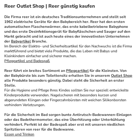
Reer Outlet Shop | Reer günstig kaufen
Die Firma reer ist ein deutsches Traditionsunternehmen und stellt seit 
1962 elektrische Geräte für den Babybereich her. Reer hat den ersten 
automatischen Flaschenwärmer, das erste kabelbetriebene Babyphone 
und das erste Desinfektionsgerät für Babyfläschchen und Sauger auf den 
Markt gebracht und ist auch heute eines der innovativsten Unternehmen 
der 
Babyartikel
 Branche.
Im Bereich der Elektro- und Sicherheitsartikel für den Nachwuchs ist die Firma 
marktführend und bietet viele Produkte, die das Leben mit Babys und 
Kleinkindern einfacher und sicherer machen.
Pflegeartikel und Badespaß
Reer führt ein breites Sortiment an 
Pflegeartikel
 für die Kleinsten. Von 
der Babybürste bis zum Toilettensitz erhalten Sie in unserem 
Outlet Shop
alle Produkte besonders günstig. Dabei steht die Sicherheit an erster 
Stelle.
Für die Hygiene und Pflege Ihres Kindes sollten Sie nur speziell entwickelte 
Kinderprodukte verwenden. Nagelscheren mit besonders kurzen und 
abgerundeten Klingen oder Fingerzahnbürsten mit weichen Silikonborsten 
verhindern Verletzungen. 
Für die Sicherheit im Bad sorgen bunte Antirutsch-Badewannen-Einlagen 
oder das Badethermometer, das eine Überhitzung oder Unterkühlung 
verhindert. Perfekt ist der Badespaß aber erst mit unseren niedlichen 
Spritztieren von reer für die Badewanne. 
Essen und Trinken