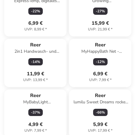
ExpressTemp, digitales
Growing
Express-Fieberthermometer in
Kinderwagenorganizer mit
-
22
%
-
27
%
Weiß ab 0 Monate
Wickelunterlage in Grau ab 0
Monate
6,99 €
15,99 €
UVP
:
8,99 €
*
UVP
:
21,99 €
*
Reer
Reer
2in1 Handwasch- und
MyHappyBath Net -
Zahnputz-Timer in Weiß ab 2
Badespielzeug-Netz in Blau ab
-
14
%
-
12
%
Jahre
3 Jahre
11,99 €
6,99 €
UVP
:
13,99 €
*
UVP
:
7,99 €
*
Reer
Reer
MyBabyLight
lumilu Sweet Dreams rocket
Beruhigungslicht in Grün ab 0
in Grau ab 0 Monate
-
37
%
-
66
%
Monate
4,99 €
5,99 €
UVP
:
7,99 €
*
UVP
:
17,99 €
*