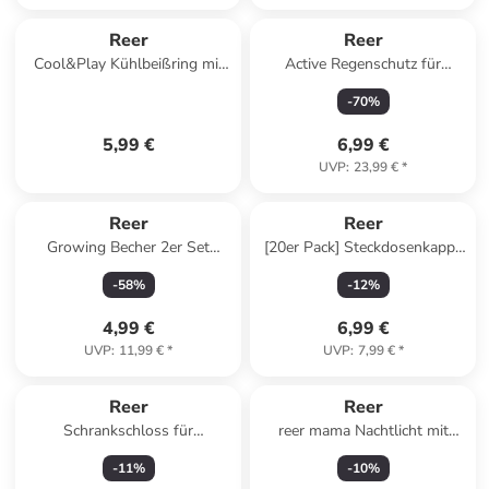
Reer
Reer
Cool&Play Kühlbeißring mit
Active Regenschutz für
Rassel in Mehrfarbig ab 3
Buggys und Sportwagen in
-
70
%
Jahre
Grau ab 0 Monate
5,99 €
6,99 €
UVP
:
23,99 €
*
Reer
Reer
Growing Becher 2er Set
[20er Pack] Steckdosenkappe
blau/grau in Blau ab 6 Monate
Weiß in Weiß ab 0 Monate
-
58
%
-
12
%
4,99 €
6,99 €
UVP
:
11,99 €
*
UVP
:
7,99 €
*
Reer
Reer
Schrankschloss für
reer mama Nachtlicht mit
Doppeltüren, grau in Grau ab
Bewegungssensor in Weiß ab
-
11
%
-
10
%
6 Jahre
18 Jahre