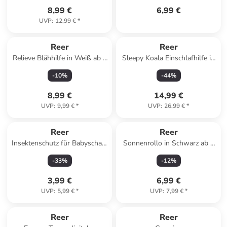
8,99 €
6,99 €
UVP
:
12,99 €
*
Reer
Reer
Relieve Blähhilfe in Weiß ab 0
Sleepy Koala Einschlafhilfe in
Monate
Braun ab 0 Monate
-
10
%
-
44
%
8,99 €
14,99 €
UVP
:
9,99 €
*
UVP
:
26,99 €
*
Reer
Reer
Insektenschutz für Babyschale
Sonnenrollo in Schwarz ab 0
weiß in Weiß ab 0 Monate
Monate
-
33
%
-
12
%
3,99 €
6,99 €
UVP
:
5,99 €
*
UVP
:
7,99 €
*
Reer
Reer