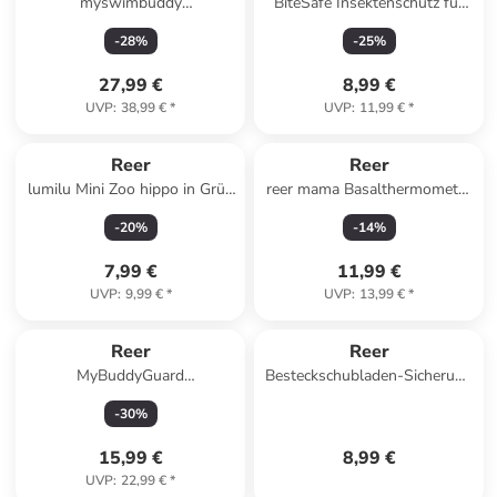
myswimbuddy
BiteSafe Insektenschutz für
Schwimmlernweste S in Rot
Kinder- und Reisebett, weiß in
-
28
%
-
25
%
ab 15 Monate
Weiß ab 0 Monate
27,99 €
8,99 €
UVP
:
38,99 €
*
UVP
:
11,99 €
*
Reer
Reer
lumilu Mini Zoo hippo in Grün
reer mama Basalthermometer
ab 0 Monate
in Weiß ab 18 Jahre
-
20
%
-
14
%
7,99 €
11,99 €
UVP
:
9,99 €
*
UVP
:
13,99 €
*
Reer
Reer
MyBuddyGuard
Besteckschubladen-Sicherung
Straßenwarnschild in Gelb ab
in Weiß ab 6 Monate
-
30
%
2 Jahre
15,99 €
8,99 €
UVP
:
22,99 €
*