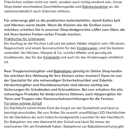
Fläschchen sollten nicht nur steril, sondern auch richtig erwärmt sein. Unser 
Shop bietet verschiedene Desinfektionsgeräte und 
Babykostwärmer
 an, die 
selbstverständlich auch Gläschen erhitzen. 
Für unterwegs gibt es die praktischen Isolierbehälter, damit Kaltes kalt 
und Warmes warm bleibt. Wenn die Kleinen wie die Großen essen 
möchten, erhalten Sie in unserem Shop kindgerechte Löffel zum Üben, die 
mit ihren bunten Farben sicher Freude machen.
Praktisches für Unterwegs
Ein Ausflug an der frischen Luft soll bei jedem Wetter möglich sein. Mit einem 
Regenschutz und einem Sonnenschirm für den 
Kinderwagen
, sind Sie bestens 
vorbreitet. Vor Mücken, Wespen & Co. schützt effektiv und günstig ein 
Insektennetz, das für das 
Kinderbett
 und auch für den Kinderwagen erhältlich 
ist. 
Reer Treppenschutzgitter und 
Babyphone
 günstig im Online Shop kaufen
Sie möchten Ihre Wohnung für Ihre Kleinen sicher machen? Dann ist reer 
der Spezialist für alle notwendigen Sicherheitsartikel und Zubehör. 
Herdschutzgitter und Steckdosenschutz sind ebenso wichtig wie 
Sicherungen für Schubladen und Schranktüren. Bei reer erhalten Sie alle 
notwenigen Produkte für kindersicheres Wohnen, auch Absperrgitter für 
Türen und Treppen oder Klemmschutzvorrichtungen für die Fenster. 
Für einen ruhigen Schlaf
Ein Nachtlicht nimmt Ihrem Kind die Angst vor der Dunkelheit und lässt es 
beruhigt einschlafen. Bei uns finden Sie sowohl unauffällige LED-Nachtlichter 
für die Steckdose als auch hübsche kindgerechte Leuchten für den Nachttisch. 
Ein Babyphon von reer überwacht den Schlaf und lässt Sie immer ein 
wachsames Ohr am Kinderbett haben. Babyphone zur Babyüberwachung gibt 