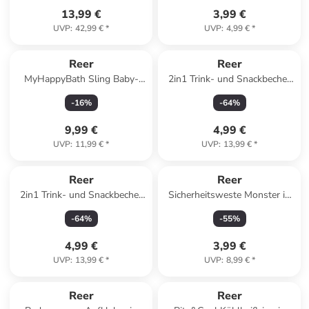
13,99 €
3,99 €
UVP
:
42,99 €
*
UVP
:
4,99 €
*
Reer
Reer
MyHappyBath Sling Baby-
2in1 Trink- und Snackbecher
Badewannen-Netz in Blau ab
in gelb
-
16
%
-
64
%
6 Monate
9,99 €
4,99 €
UVP
:
11,99 €
*
UVP
:
13,99 €
*
Reer
Reer
2in1 Trink- und Snackbecher
Sicherheitsweste Monster in
rosa in Rosa ab 12 Monate
Blau ab 15 Monate
-
64
%
-
55
%
4,99 €
3,99 €
UVP
:
13,99 €
*
UVP
:
8,99 €
*
Reer
Reer