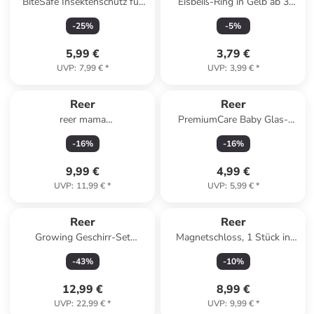
BiteSafe Insektenschutz für
Eisbeiß-Ring in Gelb ab 3
Kinderwagen, weiß in Weiß
Monate
-
25
%
-
5
%
ab 0 Monate
5,99 €
3,79 €
UVP
:
7,99 €
*
UVP
:
3,99 €
*
Reer
Reer
reer mama
PremiumCare Baby Glas-
Hosenerweiterungs-Set in
Nagelfeile in Weiß ab 3
-
16
%
-
16
%
Schwarz ab 18 Jahre
Monate
9,99 €
4,99 €
UVP
:
11,99 €
*
UVP
:
5,99 €
*
Reer
Reer
Growing Geschirr-Set
Magnetschloss, 1 Stück in
WildLife in Grün ab 6 Monate
Weiß ab 0 Monate
-
43
%
-
10
%
12,99 €
8,99 €
UVP
:
22,99 €
*
UVP
:
9,99 €
*