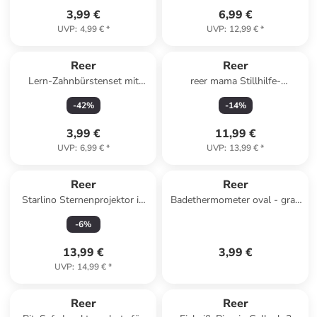
3,99 €
6,99 €
UVP
:
4,99 €
*
UVP
:
12,99 €
*
Reer
Reer
Lern-Zahnbürstenset mit
reer mama Stillhilfe-
Sicherheitsteller in Gelb ab 6
Traubenkernkissen in Grau ab
-
42
%
-
14
%
Monate
18 Jahre
3,99 €
11,99 €
UVP
:
6,99 €
*
UVP
:
13,99 €
*
Reer
Reer
Starlino Sternenprojektor in
Badethermometer oval - grau
Weiß ab 0 Monate
in Grau ab 0 Monate
-
6
%
13,99 €
3,99 €
UVP
:
14,99 €
*
Reer
Reer