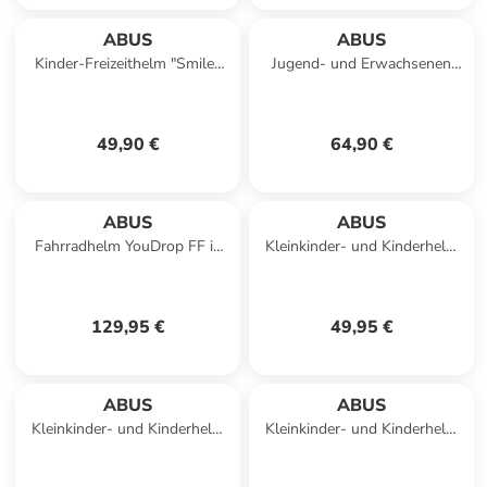
ABUS
ABUS
Kinder-Freizeithelm "Smiley
Jugend- und Erwachsenen
3.0" in grün
Commuterhelm "Skurb" in
Titan
49,90 €
64,90 €
ABUS
ABUS
Fahrradhelm YouDrop FF in
Kleinkinder- und Kinderhelm
midnight blue
Skurb Kid in shiny black
129,95 €
49,95 €
ABUS
ABUS
Kleinkinder- und Kinderhelm
Kleinkinder- und Kinderhelm
Youn-I 2.0 in rose gold
Youn-I 2.0 in signal yellow