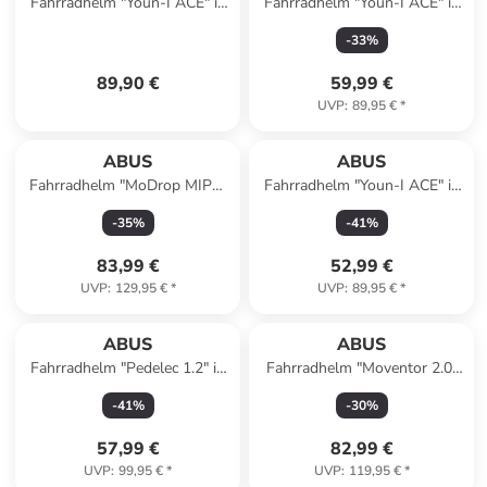
Fahrradhelm "Youn-I ACE" in
Fahrradhelm "Youn-I ACE" in
Weiß/ Schwarz
Dunkelblau
-
33
%
89,90 €
59,99 €
UVP
:
89,95 €
*
ABUS
ABUS
Fahrradhelm "MoDrop MIPS"
Fahrradhelm "Youn-I ACE" in
in Mint
Gelb
-
35
%
-
41
%
83,99 €
52,99 €
UVP
:
129,95 €
*
UVP
:
89,95 €
*
ABUS
ABUS
Fahrradhelm "Pedelec 1.2" in
Fahrradhelm "Moventor 2.0"
Schwarz
in Mint
-
41
%
-
30
%
57,99 €
82,99 €
UVP
:
99,95 €
*
UVP
:
119,95 €
*