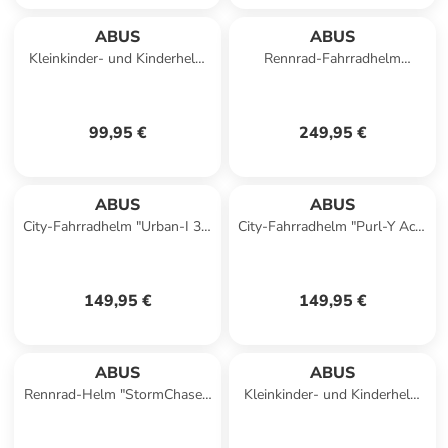
ABUS
ABUS
Kleinkinder- und Kinderhelm
Rennrad-Fahrradhelm
Youn-I MIPS in sparkling
"Airbreaker" in grau
green
99,95 €
249,95 €
ABUS
ABUS
City-Fahrradhelm "Urban-I 3.0
City-Fahrradhelm "Purl-Y Ace"
Ace" in schwarz
in weiß
149,95 €
149,95 €
ABUS
ABUS
Rennrad-Helm "StormChaser"
Kleinkinder- und Kinderhelm
in titan
Youn-I MIPS in velvet black