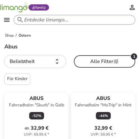
family
Shop
Ostern
Abus
1
Beliebtheit
Alle Filter
Für Kinder
ABUS
ABUS
Fahrradhelm "Skurb" in Gelb
Fahrradhelm "MoTrip" in Mint
-
52
%
-
44
%
32,99 €
32,99 €
ab
:
UVP
:
69,95 €
*
UVP
:
59,95 €
*