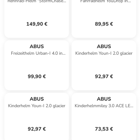
Rennrad-Helm "StormChaser"
Fahrradhelm YouDrop in
in grau
wildberry red
149,90 €
89,95 €
ABUS
ABUS
Freizeithelm Urban-I 4.0 in
Kinderhelm Youn-I 2.0 glacier
weiß
99,90 €
92,97 €
ABUS
ABUS
Kinderhelm Youn-I 2.0 glacier
Kinderhelmmiley 3.0 ACE LED
shiny
92,97 €
73,53 €