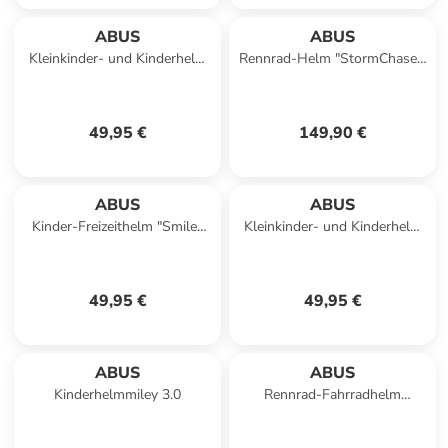
ABUS
ABUS
Kleinkinder- und Kinderhelm
Rennrad-Helm "StormChaser"
Skurb Kid in green jungle
in flipflop
49,95 €
149,90 €
ABUS
ABUS
Kinder-Freizeithelm "Smiley
Kleinkinder- und Kinderhelm
3.0 in pink
Skurb Kid in cream summer
49,95 €
49,95 €
ABUS
ABUS
Kinderhelmmiley 3.0
Rennrad-Fahrradhelm
Gamechanger 2.0 in grau