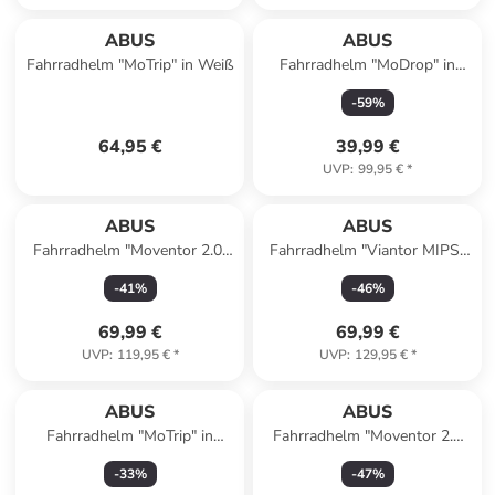
ABUS
ABUS
Fahrradhelm "MoTrip" in Weiß
Fahrradhelm "MoDrop" in
Bordeaux
-
59
%
64,95 €
39,99 €
UVP
:
99,95 €
*
ABUS
ABUS
Fahrradhelm "Moventor 2.0"
Fahrradhelm "Viantor MIPS"
in Grau
in Gelb
-
41
%
-
46
%
69,99 €
69,99 €
UVP
:
119,95 €
*
UVP
:
129,95 €
*
ABUS
ABUS
Fahrradhelm "MoTrip" in
Fahrradhelm "Moventor 2.0
Dunkelgrün
MIPS" in Mint
-
33
%
-
47
%