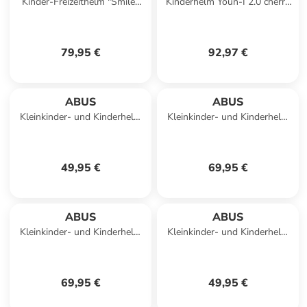
Kinder-Freizeithelm "Smiley
Kinderhelm Youn-I 2.0 cherry
3.0 Ace LED" in pink
heart 52 bis
79,95 €
92,97 €
ABUS
ABUS
Kleinkinder- und Kinderhelm
Kleinkinder- und Kinderhelm
Skurb Kid in shiny pink
Youn-I 2.0 in pearl white
49,95 €
69,95 €
ABUS
ABUS
Kleinkinder- und Kinderhelm
Kleinkinder- und Kinderhelm
Youn-I 2.0 in sparkling blue
Skurb Kid in shiny green
69,95 €
49,95 €