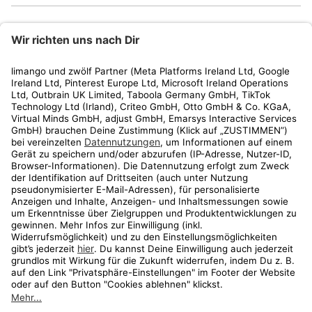
limango
Rechtliches
Kundenservice
Shop
Aktionen
Travel