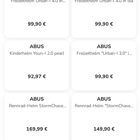
Freizeithelm Urban-I 4.0 in
Freizeithelm Urban-I 4.0 in lila
silber
99,90 €
99,90 €
ABUS
ABUS
Kinderhelm Youn-I 2.0 pearl
Freizeithelm "Urban-I 3.0" in
living coral
92,97 €
99,90 €
ABUS
ABUS
Rennrad-Helm StormChaser
Rennrad-Helm "StormChaser"
ACE in grau
in green
169,99 €
149,90 €