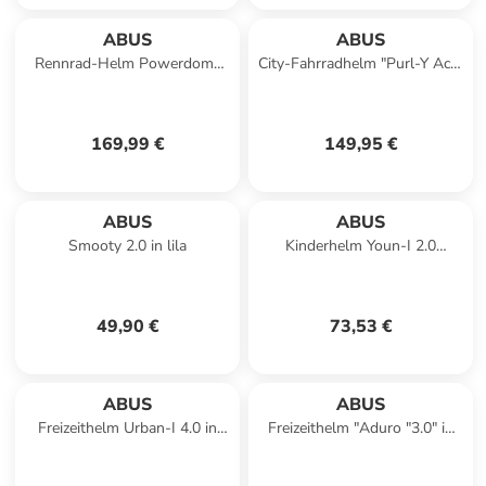
ABUS
ABUS
Rennrad-Helm Powerdome
City-Fahrradhelm "Purl-Y Ace"
ACE in grau
in schwarz
169,99 €
149,95 €
ABUS
ABUS
Smooty 2.0 in lila
Kinderhelm Youn-I 2.0
sparkling
49,90 €
73,53 €
ABUS
ABUS
Freizeithelm Urban-I 4.0 in
Freizeithelm "Aduro "3.0" in
Blau
schwarz