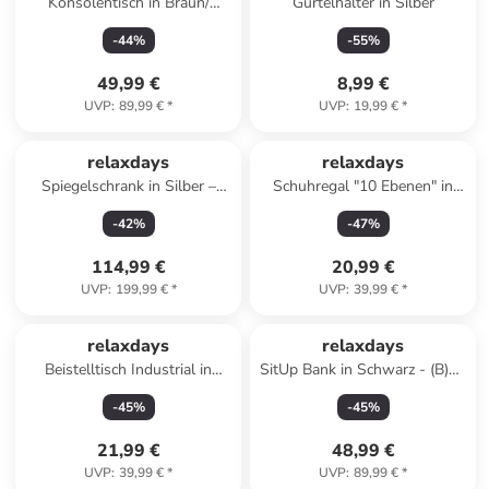
Konsolentisch in Braun/
Gürtelhalter in Silber
Schwarz - (B)160 x (H)80,5 x
-
44
%
-
55
%
(T)20 cm
49,99 €
8,99 €
UVP
:
89,99 €
*
UVP
:
19,99 €
*
relaxdays
relaxdays
Spiegelschrank in Silber –
Schuhregal "10 Ebenen" in
(B)25 x (H)120 x (T)12 cm
Schwarz - (B)94 x (H)174 x
-
42
%
-
47
%
(T)30 cm
114,99 €
20,99 €
UVP
:
199,99 €
*
UVP
:
39,99 €
*
relaxdays
relaxdays
Beistelltisch Industrial in
SitUp Bank in Schwarz - (B)33
Grau-Braun/ Schwarz - (B)46
x (H)63 x (T)135 cm
-
45
%
-
45
%
x (H)66 x (T)30 cm
21,99 €
48,99 €
UVP
:
39,99 €
*
UVP
:
89,99 €
*