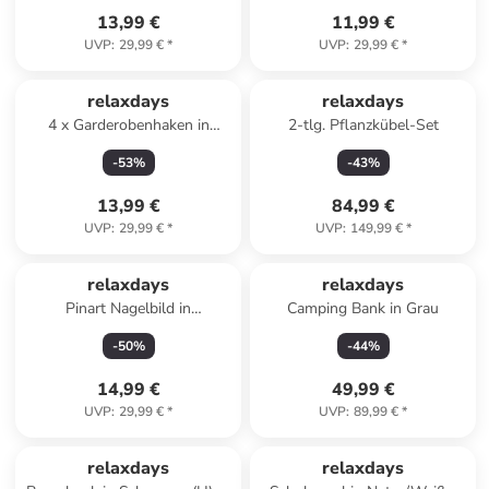
13,99 €
11,99 €
UVP
:
29,99 €
*
UVP
:
29,99 €
*
relaxdays
relaxdays
4 x Garderobenhaken in
2-tlg. Pflanzkübel-Set
Natur/ Schwarz - (B)5 x (H)7 x
-
53
%
-
43
%
(T)5 cm
13,99 €
84,99 €
UVP
:
29,99 €
*
UVP
:
149,99 €
*
relaxdays
relaxdays
Pinart Nagelbild in
Camping Bank in Grau
Schwarz/Silber
-
50
%
-
44
%
14,99 €
49,99 €
UVP
:
29,99 €
*
UVP
:
89,99 €
*
relaxdays
relaxdays