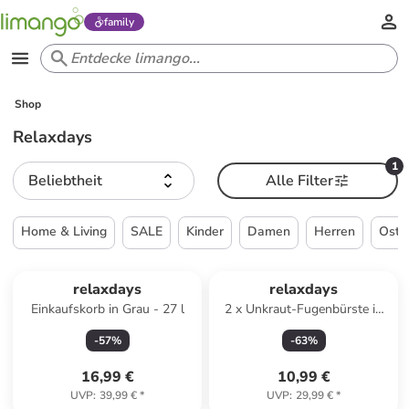
family
Shop
Relaxdays
1
Beliebtheit
Alle Filter
Home & Living
SALE
Kinder
Damen
Herren
Oste
relaxdays
relaxdays
Einkaufskorb in Grau - 27 l
2 x Unkraut-Fugenbürste in
Natur/ Gold
-
57
%
-
63
%
16,99 €
10,99 €
UVP
:
39,99 €
*
UVP
:
29,99 €
*