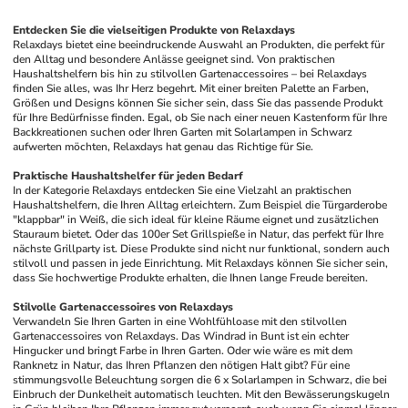
Entdecken Sie die vielseitigen Produkte von Relaxdays
Relaxdays bietet eine beeindruckende Auswahl an Produkten, die perfekt für 
den Alltag und besondere Anlässe geeignet sind. Von praktischen 
Haushaltshelfern bis hin zu stilvollen Gartenaccessoires – bei Relaxdays 
finden Sie alles, was Ihr Herz begehrt. Mit einer breiten Palette an Farben, 
Größen und Designs können Sie sicher sein, dass Sie das passende Produkt 
für Ihre Bedürfnisse finden. Egal, ob Sie nach einer neuen Kastenform für Ihre 
Backkreationen suchen oder Ihren Garten mit Solarlampen in Schwarz 
aufwerten möchten, Relaxdays hat genau das Richtige für Sie.
Praktische Haushaltshelfer für jeden Bedarf
In der Kategorie Relaxdays entdecken Sie eine Vielzahl an praktischen 
Haushaltshelfern, die Ihren Alltag erleichtern. Zum Beispiel die Türgarderobe 
"klappbar" in Weiß, die sich ideal für kleine Räume eignet und zusätzlichen 
Stauraum bietet. Oder das 100er Set Grillspieße in Natur, das perfekt für Ihre 
nächste Grillparty ist. Diese Produkte sind nicht nur funktional, sondern auch 
stilvoll und passen in jede Einrichtung. Mit Relaxdays können Sie sicher sein, 
dass Sie hochwertige Produkte erhalten, die Ihnen lange Freude bereiten.
Stilvolle Gartenaccessoires von Relaxdays
Verwandeln Sie Ihren Garten in eine Wohlfühloase mit den stilvollen 
Gartenaccessoires von Relaxdays. Das Windrad in Bunt ist ein echter 
Hingucker und bringt Farbe in Ihren Garten. Oder wie wäre es mit dem 
Ranknetz in Natur, das Ihren Pflanzen den nötigen Halt gibt? Für eine 
stimmungsvolle Beleuchtung sorgen die 6 x Solarlampen in Schwarz, die bei 
Einbruch der Dunkelheit automatisch leuchten. Mit den Bewässerungskugeln 