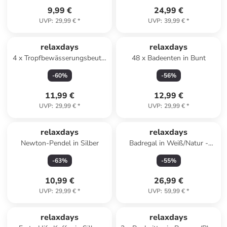
9,99 €
24,99 €
UVP
:
29,99 €
*
UVP
:
39,99 €
*
relaxdays
relaxdays
4 x Tropfbewässerungsbeutel
48 x Badeenten in Bunt
in Transparent - 3,5 Liter
-
60
%
-
56
%
11,99 €
12,99 €
UVP
:
29,99 €
*
UVP
:
29,99 €
*
relaxdays
relaxdays
Newton-Pendel in Silber
Badregal in Weiß/Natur -
(B)30 x (H)76 x (T)18,5 cm
-
63
%
-
55
%
10,99 €
26,99 €
UVP
:
29,99 €
*
UVP
:
59,99 €
*
relaxdays
relaxdays