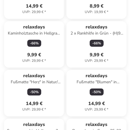
14,99 €
8,99 €
UVP
:
29,99 €
*
UVP
:
19,99 €
*
relaxdays
relaxdays
Kaminholztasche in Hellgrau/
2 x Rankhilfe in Grün - (H)91
Schwarz - (B)50 x (H)25 x
x Ø 28 cm
-
66
%
-
66
%
(T)25 cm
9,99 €
9,99 €
UVP
:
29,99 €
*
UVP
:
29,99 €
*
relaxdays
relaxdays
Fußmatte "Herz" in Natur/
Fußmatte "Blumen" in
Schwarz - 75 x 25 cm
Mehrfarbig - 60 x 40 cm
-
50
%
-
50
%
14,99 €
14,99 €
UVP
:
29,99 €
*
UVP
:
29,99 €
*
relaxdays
relaxdays