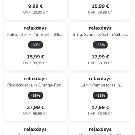
9,99 €
15,99 €
UVP
:
29,99 €
*
UVP
:
39,99 €
*
relaxdays
relaxdays
Fußmatte "Hi!" in Bunt - (B)60
5-tlg. Schüssel Set in Silber -
x (T)40 cm
Ø14 - 24 cm
-
60
%
-
55
%
15,99 €
17,99 €
UVP
:
39,99 €
*
UVP
:
39,99 €
*
relaxdays
relaxdays
Picknickdecke in Orange-Rot -
144 x Pampasgras in
(L)200 x (B)200 cm
Mehrfarbig - 41 cm
-
53
%
-
55
%
27,99 €
17,99 €
UVP
:
59,99 €
*
UVP
:
39,99 €
*
relaxdays
relaxdays