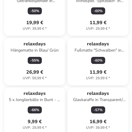
Getränkespender in
Windspiel "Spitzdach" in
Transparent - 3,3 Liter
Braun - (B)14 x (H)68 x (T)7
-
50
%
-
60
%
cm
19,99 €
11,99 €
UVP
:
39,99 €
*
UVP
:
29,99 €
*
relaxdays
relaxdays
Hängematte in Blau/ Grün
Fußmatte "Schwalben" in
Mehrfarbig - 60 x 40 cm
-
55
%
-
60
%
26,99 €
11,99 €
UVP
:
59,99 €
*
UVP
:
29,99 €
*
relaxdays
relaxdays
5 x Jonglierbälle in Bunt - Ø
Glaskaraffe in Transparent/
6,5 cm
Silber - 1688 ml
-
66
%
-
57
%
9,99 €
16,99 €
UVP
:
29,99 €
*
UVP
:
39,99 €
*