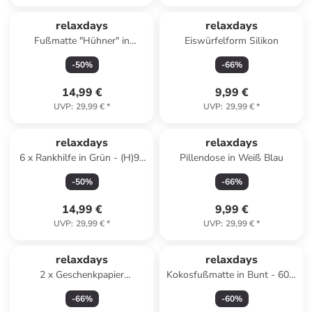
relaxdays
relaxdays
Fußmatte "Hühner" in
Eiswürfelform Silikon
Mehrfarbig - 60 x 40 cm
-
50
%
-
66
%
14,99 €
9,99 €
UVP
:
29,99 €
*
UVP
:
29,99 €
*
relaxdays
relaxdays
6 x Rankhilfe in Grün - (H)90
Pillendose in Weiß Blau
x Ø 28 cm
-
50
%
-
66
%
14,99 €
9,99 €
UVP
:
29,99 €
*
UVP
:
29,99 €
*
relaxdays
relaxdays
2 x Geschenkpapier
Kokosfußmatte in Bunt - 60 x
Aufbewahrung in Transparent
40 cm
-
66
%
-
60
%
- (H)79 x Ø 22 cm