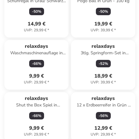
Schuhregal in Grau/ Schwarz -
Pogo Ball in Grün - 100 kg
(B)38 x (H)121 x (T)30 cm
-
50
%
-
50
%
14,99 €
19,99 €
UVP
:
29,99 €
*
UVP
:
39,99 €
*
relaxdays
relaxdays
Waschmaschinenauflage in
3tlg. Springform-Set in
Anthrazit/ Creme - (B)130 x
Anthrazit
-
66
%
-
52
%
(T)55 cm
9,99 €
18,99 €
UVP
:
29,99 €
*
UVP
:
39,99 €
*
relaxdays
relaxdays
Shut the Box Spiel in
12 x Erdbeerreifer in Grün -
Natur/Grün
(H)10 x Ø 30 cm
-
66
%
-
56
%
9,99 €
12,99 €
UVP
:
29,99 €
*
UVP
:
29,99 €
*