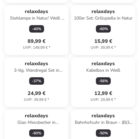
relaxdays
relaxdays
Stehlampe in Natur/ Weiß -
100er Set: Grillspieße in Natur
(H)180 x Ø30 cm
-
40
%
-
60
%
89,99 €
15,99 €
UVP
:
149,99 €
*
UVP
:
39,99 €
*
relaxdays
relaxdays
3-tlg. Wandregal Set in
Kabelbox in Weiß
Braun/ Schwarz
-
37
%
-
56
%
24,99 €
12,99 €
UVP
:
39,99 €
*
UVP
:
29,99 €
*
relaxdays
relaxdays
Glas-Messbecher in
Bahnhofsuhr in Braun - (B)35
Transparent - 250 ml
x (H)34 x (T)10 cm
-
60
%
-
50
%