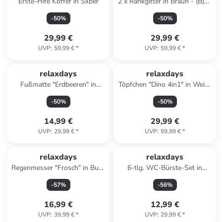
Erste-Hife Koffer in Silber
2 x Rankgitter in Braun - (B)30
x (H)160 cm
-
50
%
-
50
%
29,99 €
29,99 €
UVP
:
59,99 €
*
UVP
:
59,99 €
*
relaxdays
relaxdays
Fußmatte "Erdbeeren" in
Töpfchen "Dino 4in1" in Weiß/
Mehrfarbig - 60 x 40 cm
Rosa - (B)36,5 x (H)30 x
-
50
%
-
50
%
(T)33,5 cm
14,99 €
29,99 €
UVP
:
29,99 €
*
UVP
:
59,99 €
*
relaxdays
relaxdays
Regenmesser "Frosch" in Bunt
6-tlg. WC-Bürste-Set in
- (B)10,5 x (H)19 x (T)8 cm
Schwarz/ Silber - (L)35,5 x
-
57
%
-
56
%
(Ø)8 cm
16,99 €
12,99 €
UVP
:
39,99 €
*
UVP
:
29,99 €
*