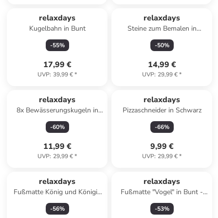
relaxdays
relaxdays
Kugelbahn in Bunt
Steine zum Bemalen in
Hellgrau
-
55
%
-
50
%
17,99 €
14,99 €
UVP
:
39,99 €
*
UVP
:
29,99 €
*
relaxdays
relaxdays
8x Bewässerungskugeln in
Pizzaschneider in Schwarz
Hellblau
-
60
%
-
66
%
11,99 €
9,99 €
UVP
:
29,99 €
*
UVP
:
29,99 €
*
relaxdays
relaxdays
Fußmatte König und Königin
Fußmatte "Vogel" in Bunt -
in Braun - (B)60 x (T)40 cm
(B)60 x (T)40 cm
-
56
%
-
53
%