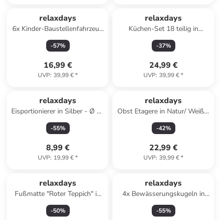
relaxdays
relaxdays
6x Kinder-Baustellenfahrzeug
Küchen-Set 18 teilig in
in Orange/ Schwarz
Silber/Weiß
-
57
%
-
37
%
16,99 €
24,99 €
UVP
:
39,99 €
*
UVP
:
39,99 €
*
relaxdays
relaxdays
Eisportionierer in Silber - Ø 53
Obst Etagere in Natur/ Weiß -
mm
3 Etagen
-
55
%
-
42
%
8,99 €
22,99 €
UVP
:
19,99 €
*
UVP
:
39,99 €
*
relaxdays
relaxdays
Fußmatte "Roter Teppich" in
4x Bewässerungskugeln in
Schwarz - 40 x 60 cm
Terracotta
-
50
%
-
55
%