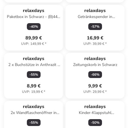
relaxdays
relaxdays
Paketbox in Schwarz - (B)44 x
Getränkespender in
(H)82 x (T)22 cm
Transparent - 4 Liter
-
40
%
-
57
%
89,99 €
16,99 €
UVP
:
149,99 €
*
UVP
:
39,99 €
*
relaxdays
relaxdays
2 x Buchstütze in Anthrazit -
Zeitungskorb in Schwarz
(B)9 x (H)14 x (T)12,5 cm
-
55
%
-
66
%
8,99 €
9,99 €
UVP
:
19,99 €
*
UVP
:
29,99 €
*
relaxdays
relaxdays
2x Wandflaschenöffner in
Kinder-Klappstuhl
Silber
"Marienkäfer" in Bunt - (B)36 x
-
55
%
-
50
%
(H)51,5 x (T)37,5 cm