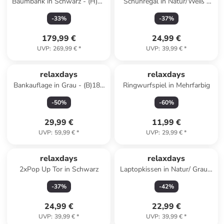
Baumbank in Schwarz - (H)85
Schuhregal in Natur/Weiß -
x Ø 160 cm
(B)70 x (H)54,5 x (T)24,5 cm
-
33
%
-
37
%
179,99 €
24,99 €
UVP
:
269,99 €
*
UVP
:
39,99 €
*
relaxdays
relaxdays
Bankauflage in Grau - (B)180
Ringwurfspiel in Mehrfarbig
x (H)7 x (T)50 cm
-
50
%
-
60
%
29,99 €
11,99 €
UVP
:
59,99 €
*
UVP
:
29,99 €
*
relaxdays
relaxdays
2xPop Up Tor in Schwarz
Laptopkissen in Natur/ Grau -
(B)46 x (H)5,5 x (T)35 cm
-
37
%
-
42
%
24,99 €
22,99 €
UVP
:
39,99 €
*
UVP
:
39,99 €
*