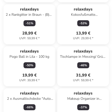
relaxdays
relaxdays
2 x Rankgitter in Braun - (B)35
Kokosfußmatte
x (H)116 cm
"Schuhparkplatz" in Natur - 75
-
51
%
-
53
%
x 25 cm
28,99 €
13,99 €
UVP
:
59,99 €
*
UVP
:
29,99 €
*
relaxdays
relaxdays
Pogo Ball in Lila - 100 kg
Tischlampe in Messing/ Grün-
(H)33,5 x Ø 18 cm
-
50
%
-
46
%
19,99 €
31,99 €
UVP
:
39,99 €
*
UVP
:
59,99 €
*
relaxdays
relaxdays
2 x Ausmaltischdecke "Auto"
Makeup Organizer in
in Weiß – 3 m
Transparent
-
66
%
-
37
%