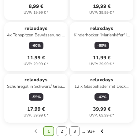
8,99 €
19,99 €
UVP
:
19,99 €
*
UVP
:
39,99 €
*
relaxdays
relaxdays
4x Tonspitzen Bewässerung in
Kinderhocker "Marienkäfer" in
Terracotta
Bunt - (B)25 x (H)26 x (T)32
-
60
%
-
60
%
cm
11,99 €
11,99 €
UVP
:
29,99 €
*
UVP
:
29,99 €
*
relaxdays
relaxdays
Schuhregal in Schwarz/ Grau -
12 x Glasbehälter mit Deckel
(B)33 x (H)175 x (T)33 cm
in Transparent/ Schwarz
-
55
%
-
42
%
17,99 €
39,99 €
UVP
:
39,99 €
*
UVP
:
69,99 €
*
1
2
3
...
93+