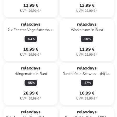
12,99 €
13,99 €
UVP
:
29,99 €
*
UVP
:
29,99 €
*
relaxdays
relaxdays
2 x Fenster-Vogelfutterhaus
Wackelturm in Bunt
in Transparent
-
63
%
-
60
%
10,99 €
11,99 €
UVP
:
29,99 €
*
UVP
:
29,99 €
*
relaxdays
relaxdays
Hängematte in Bunt
Rankhilfe in Schwarz - (H)190
cm
-
55
%
-
57
%
26,99 €
16,99 €
UVP
:
59,99 €
*
UVP
:
39,99 €
*
relaxdays
relaxdays