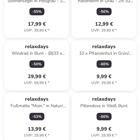
Sonnensegel in Hellgrau - 2 x
Rasendorn in Grau - 25-32
3 m
mm
-
55
%
-
56
%
17,99 €
12,99 €
UVP
:
39,99 €
*
UVP
:
29,99 €
*
relaxdays
relaxdays
Windrad in Bunt - (B)33 x
10 x Pflanzenhut in Grün/
(H)119 x (T)15,5 cm
Transparent - (B)19 x (H)22 x
-
50
%
-
66
%
(T)19 cm
29,99 €
9,99 €
UVP
:
59,99 €
*
UVP
:
29,99 €
*
relaxdays
relaxdays
Fußmatte "Moin." in Natur/
Pillendose in Weiß Bunt
Schwarz - (B)75 x (T)25 cm
-
53
%
-
66
%
13,99 €
9,99 €
UVP
:
29,99 €
*
UVP
:
29,99 €
*