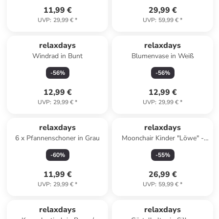
11,99 €
29,99 €
UVP
:
29,99 €
*
UVP
:
59,99 €
*
relaxdays
relaxdays
Windrad in Bunt
Blumenvase in Weiß
-
56
%
-
56
%
12,99 €
12,99 €
UVP
:
29,99 €
*
UVP
:
29,99 €
*
relaxdays
relaxdays
6 x Pfannenschoner in Grau
Moonchair Kinder "Löwe" -
(B)50 x (H)47 x (T)48 cm
-
60
%
-
55
%
11,99 €
26,99 €
UVP
:
29,99 €
*
UVP
:
59,99 €
*
relaxdays
relaxdays