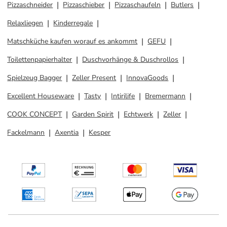
Pizzaschneider
Pizzaschieber
Pizzaschaufeln
Butlers
Relaxliegen
Kinderregale
Matschküche kaufen worauf es ankommt
GEFU
Toilettenpapierhalter
Duschvorhänge & Duschrollos
Spielzeug Bagger
Zeller Present
InnovaGoods
Excellent Houseware
Tasty
Intirilife
Bremermann
COOK CONCEPT
Garden Spirit
Echtwerk
Zeller
Fackelmann
Axentia
Kesper