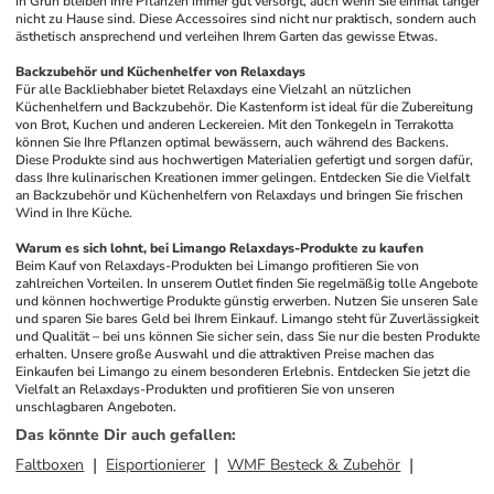
in Grün bleiben Ihre Pflanzen immer gut versorgt, auch wenn Sie einmal länger 
nicht zu Hause sind. Diese Accessoires sind nicht nur praktisch, sondern auch 
ästhetisch ansprechend und verleihen Ihrem Garten das gewisse Etwas.
Backzubehör und Küchenhelfer von Relaxdays
Für alle Backliebhaber bietet Relaxdays eine Vielzahl an nützlichen 
Küchenhelfern und Backzubehör. Die Kastenform ist ideal für die Zubereitung 
von Brot, Kuchen und anderen Leckereien. Mit den Tonkegeln in Terrakotta 
können Sie Ihre Pflanzen optimal bewässern, auch während des Backens. 
Diese Produkte sind aus hochwertigen Materialien gefertigt und sorgen dafür, 
dass Ihre kulinarischen Kreationen immer gelingen. Entdecken Sie die Vielfalt 
an Backzubehör und Küchenhelfern von Relaxdays und bringen Sie frischen 
Wind in Ihre Küche.
Warum es sich lohnt, bei Limango Relaxdays-Produkte zu kaufen
Beim Kauf von Relaxdays-Produkten bei Limango profitieren Sie von 
zahlreichen Vorteilen. In unserem Outlet finden Sie regelmäßig tolle Angebote 
und können hochwertige Produkte günstig erwerben. Nutzen Sie unseren Sale 
und sparen Sie bares Geld bei Ihrem Einkauf. Limango steht für Zuverlässigkeit 
und Qualität – bei uns können Sie sicher sein, dass Sie nur die besten Produkte 
erhalten. Unsere große Auswahl und die attraktiven Preise machen das 
Einkaufen bei Limango zu einem besonderen Erlebnis. Entdecken Sie jetzt die 
Vielfalt an Relaxdays-Produkten und profitieren Sie von unseren 
unschlagbaren Angeboten.
Das könnte Dir auch gefallen
:
Faltboxen
Eisportionierer
WMF Besteck & Zubehör