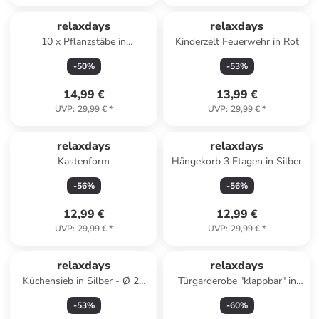
relaxdays
relaxdays
10 x Pflanzstäbe in
Kinderzelt Feuerwehr in Rot
Dunkelgrün - 80 cm
-
50
%
-
53
%
14,99 €
13,99 €
UVP
:
29,99 €
*
UVP
:
29,99 €
*
relaxdays
relaxdays
Kastenform
Hängekorb 3 Etagen in Silber
-
56
%
-
56
%
12,99 €
12,99 €
UVP
:
29,99 €
*
UVP
:
29,99 €
*
relaxdays
relaxdays
Küchensieb in Silber - Ø 28
Türgarderobe "klappbar" in
cm
Weiß
-
53
%
-
60
%