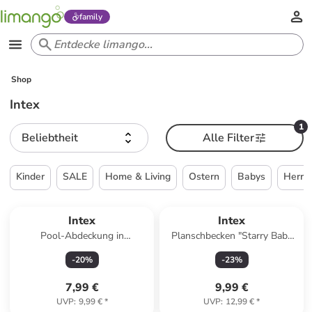
family
Shop
Intex
1
Beliebtheit
Alle Filter
Kinder
SALE
Home & Living
Ostern
Babys
Herre
Intex
Intex
Pool-Abdeckung in
Planschbecken "Starry Baby
Dunkelblau - Ø 305 cm
Bath" - ab 12 Monaten
-
20
%
-
23
%
7,99 €
9,99 €
UVP
:
9,99 €
*
UVP
:
12,99 €
*