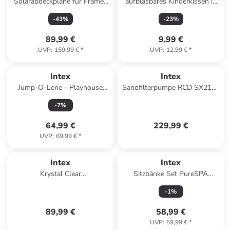
Solarabdeckplane für Frame-
aufblasbares Kinderkissen in
Pools 975x488cm in blau
rosa
-
43
%
-
23
%
89,99 €
9,99 €
UVP
:
159,99 €
*
UVP
:
12,99 €
*
Intex
Intex
Jump-O-Lene - Playhouse
Sandfilterpumpe RCD SX2100
(174x174x112) in bunt
in weiß
-
7
%
64,99 €
229,99 €
UVP
:
69,99 €
*
Intex
Intex
Krystal Clear
Sitzbänke Set PureSPA
Salzwassersystem QS200 in
42x37x62cm in braun
-
1
%
grau
89,99 €
58,99 €
UVP
:
59,99 €
*