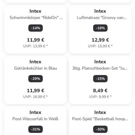
Intex
Intex
Schwimmkörper "RideOn" -
Luftmatraze "Groovy van
ab 3 Jahren
float" - ab 9 Jahren
-
14
%
-
18
%
(Überraschungsprodukt)
11,99 €
12,99 €
UVP
:
13,99 €
*
UVP
:
15,99 €
*
Intex
Intex
Getränkekühler in Blau
3tlg. Planschbecken-Set "Just
so Fruity" - ab 2 Jahren
-
29
%
-
15
%
11,99 €
8,49 €
UVP
:
16,99 €
*
UVP
:
9,99 €
*
Intex
Intex
Pool-Wasserfall in Weiß
Pool-Spiel "Basketball hoops"
- ab 3 Jahren
-
31
%
-
30
%