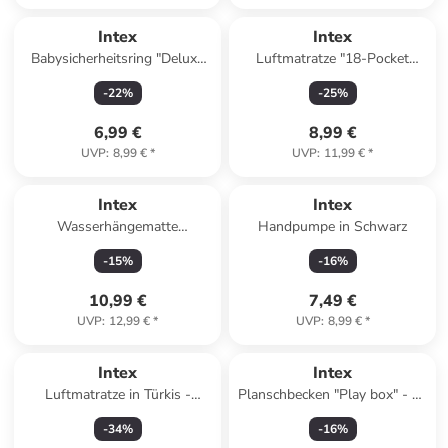
Intex
Intex
Babysicherheitsring "Deluxe
Luftmatratze "18-Pocket
Pool School" - ab 12 Monaten
Fashion Mat" in Bunt
-
22
%
-
25
%
(Überraschungsprodukt)
6,99 €
8,99 €
UVP
:
8,99 €
*
UVP
:
11,99 €
*
Intex
Intex
Wasserhängematte
Handpumpe in Schwarz
(Überraschungsprodukt)
-
15
%
-
16
%
10,99 €
7,49 €
UVP
:
12,99 €
*
UVP
:
8,99 €
*
Intex
Intex
Luftmatratze in Türkis -
Planschbecken "Play box" - ab
(B)290 x (H)260 cm
12 Monaten
-
34
%
-
16
%
(Überraschungsprodukt)