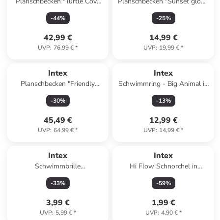
Planschbecken "Turtle Cove
Planschbecken "Sunset glow"
Playland" - ab 2 Jahren -
- ab 12 Monaten
-
44
%
-
25
%
(L)218 x (B)206 x (H)97 cm
42,99 €
14,99 €
UVP
:
76,99 €
*
UVP
:
19,99 €
*
Intex
Intex
Planschbecken "Friendly
Schwimmring - Big Animal in
octopus" - ab 2 Jahren
lila
-
30
%
-
13
%
45,49 €
12,99 €
UVP
:
64,99 €
*
UVP
:
14,99 €
*
Intex
Intex
Schwimmbrille
Hi Flow Schnorchel in
(Überraschungsprodukt) - ab
Mehrfarbig ab 6 Jahre
-
33
%
-
59
%
14 Jahren
3,99 €
1,99 €
UVP
:
5,99 €
*
UVP
:
4,90 €
*