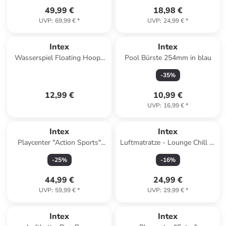
49,99 €
18,98 €
UVP
:
69,99 €
*
UVP
:
24,99 €
*
Intex
Intex
Wasserspiel Floating Hoops
Pool Bürste 254mm in blau
Basketballkorb türkis
-
35
%
67x55cm in türkis
12,99 €
10,99 €
UVP
:
16,99 €
*
Intex
Intex
Playcenter "Action Sports"
Luftmatratze - Lounge Chill N'
325x267x102cm ab 3 Jahre in
Float 163x104cm in grün
-
25
%
-
16
%
bunt
44,99 €
24,99 €
UVP
:
59,99 €
*
UVP
:
29,99 €
*
Intex
Intex