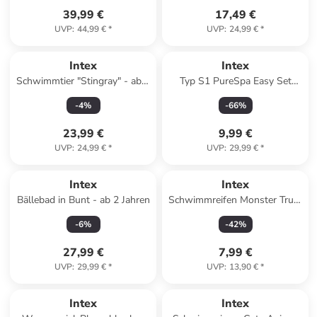
39,99 €
17,49 €
UVP
:
44,99 €
*
UVP
:
24,99 €
*
Intex
Intex
Schwimmtier "Stingray" - ab 3
Typ S1 PureSpa Easy Set
Jahren
Ersatzfilter für Pool Spa
-
4
%
-
66
%
Whirlpool 2 Stück in blau
23,99 €
9,99 €
UVP
:
24,99 €
*
UVP
:
29,99 €
*
Intex
Intex
Bällebad in Bunt - ab 2 Jahren
Schwimmreifen Monster Truck
in Schwarz ab 8 Jahre
-
6
%
-
42
%
27,99 €
7,99 €
UVP
:
29,99 €
*
UVP
:
13,90 €
*
Intex
Intex