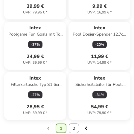
39,99 €
9,99 €
UVP
:
79,95 €
*
UVP
:
16,99 €
*
Intex
Intex
Poolgame Fun Goals mit Tor
Pool Dosier-Spender 12,7cm
und Ball türkis 140x89x81cm
Schwimmdosierer in bunt
-
37
%
-
20
%
in türkis
24,99 €
11,99 €
UVP
:
39,99 €
*
UVP
:
14,99 €
*
Intex
Intex
Filterkartusche Typ S1 6er
Sicherheitsleiter für Pools
Pack in weiß
(Höhe 91 und 107cm, Stufen
-
27
%
-
31
%
entfernbar) in grau
28,95 €
54,99 €
UVP
:
39,99 €
*
UVP
:
79,90 €
*
1
2