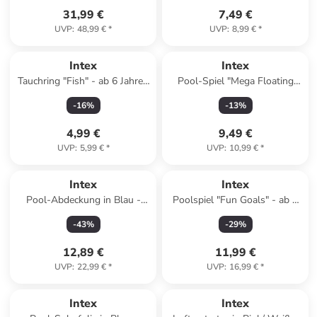
31,99 €
7,49 €
UVP
:
48,99 €
*
UVP
:
8,99 €
*
Intex
Intex
Tauchring "Fish" - ab 6 Jahren
Pool-Spiel "Mega Floating
(Überraschungsprodukt)
Hoop" - ab 6 Jahren
-
16
%
-
13
%
4,99 €
9,49 €
UVP
:
5,99 €
*
UVP
:
10,99 €
*
Intex
Intex
Pool-Abdeckung in Blau -
Poolspiel "Fun Goals" - ab 6
Ø221 cm
Jahren
-
43
%
-
29
%
(Überraschungsprodukt)
12,89 €
11,99 €
UVP
:
22,99 €
*
UVP
:
16,99 €
*
Intex
Intex