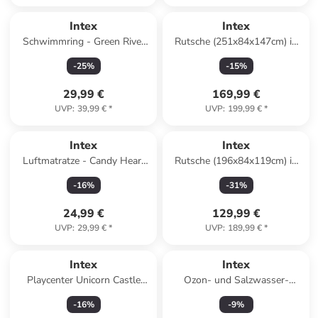
Intex
Intex
Schwimmring - Green River
Rutsche (251x84x147cm) in
Run Ø135 cm in grün
blau
-
25
%
-
15
%
29,99 €
169,99 €
UVP
:
39,99 €
*
UVP
:
199,99 €
*
Intex
Intex
Luftmatratze - Candy Heart
Rutsche (196x84x119cm) in
Island 145x142cm in rosa
blau
-
16
%
-
31
%
24,99 €
129,99 €
UVP
:
29,99 €
*
UVP
:
189,99 €
*
Intex
Intex
Playcenter Unicorn Castle
Ozon- und Salzwasser-
196x178x127cm in
System - QZ1100 (für
-
16
%
-
9
%
mehrfarbig
Aufstellpools) in weiß