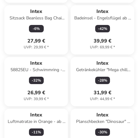
Intex
Intex
Sitzsack Beanless Bag Chair
Badeinsel - Engelsflügel ab 2
creme 137x127x74cm in grau
Jahr/e in bunt
-
6
%
-
42
%
27,99 €
39,99 €
UVP
:
29,99 €
*
UVP
:
69,99 €
*
Intex
Intex
58825EU - Schwimmring -
Getränkekühler "Mega chill"
River Run 1 (Ø135 cm) in
mit Zubehör in Blau
-
32
%
-
28
%
mehrfarbig
26,99 €
31,99 €
UVP
:
39,99 €
*
UVP
:
44,99 €
*
Intex
Intex
Luftmatratze in Orange - ab 3
Planschbecken "Dinosaur" -
Jahren - (B)191 x (H)11 x
ab 2 Jahren - (L)119 x (B)109
-
11
%
-
30
%
(T)71 cm
cm