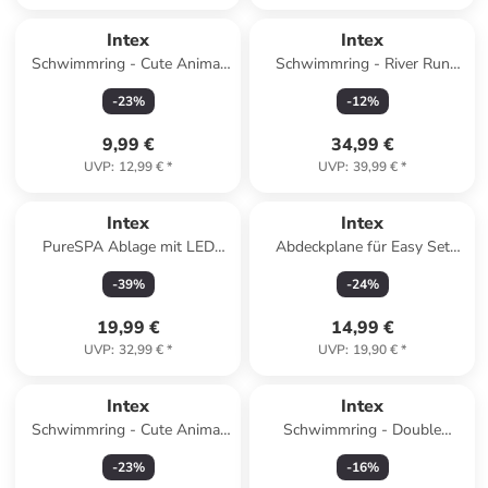
Intex
Intex
Schwimmring - Cute Animal
Schwimmring - River Run
Tubes in blau
Connect 130x126cm in
-
23
%
-
12
%
mehrfarbig
9,99 €
34,99 €
UVP
:
12,99 €
*
UVP
:
39,99 €
*
Intex
Intex
PureSPA Ablage mit LED
Abdeckplane für Easy Set
Licht ohne Altersempfehlung
Pools Ø 366cm in blau
-
39
%
-
24
%
in beige
19,99 €
14,99 €
UVP
:
32,99 €
*
UVP
:
19,90 €
*
Intex
Intex
Schwimmring - Cute Animal
Schwimmring - Double
Tubes in grau
Pillow-Back Lounge
-
23
%
-
16
%
198x117cm in blau