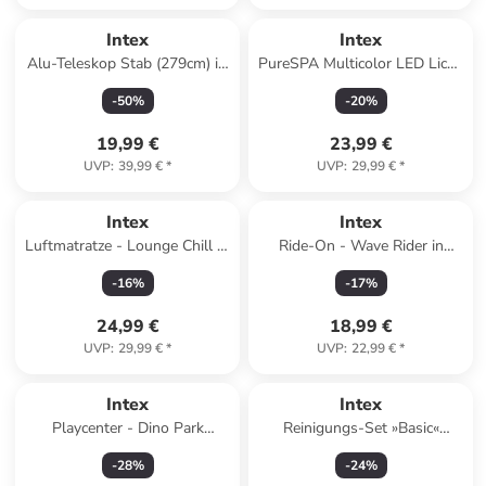
Intex
Intex
Alu-Teleskop Stab (279cm) in
PureSPA Multicolor LED Licht,
grau
Batteriebetrieb in bunt
-
50
%
-
20
%
19,99 €
23,99 €
UVP
:
39,99 €
*
UVP
:
29,99 €
*
Intex
Intex
Luftmatratze - Lounge Chill N'
Ride-On - Wave Rider in
Float 163x104cm in orange
mehrfarbig
-
16
%
-
17
%
24,99 €
18,99 €
UVP
:
29,99 €
*
UVP
:
22,99 €
*
Intex
Intex
Playcenter - Dino Park
Reinigungs-Set »Basic«
(201x157x69cm) in
(Laubkescher, Beckenbürste,
-
28
%
-
24
%
mehrfarbig
Bodensauger) in blau