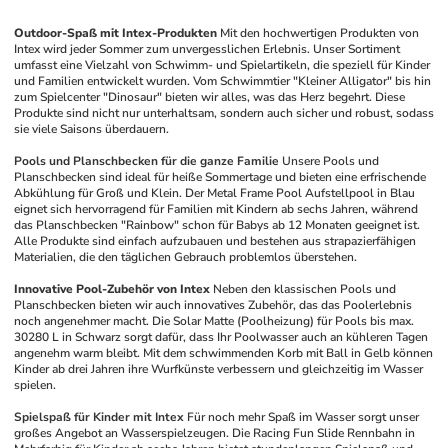
Outdoor-Spaß mit Intex-Produkten
Mit den hochwertigen Produkten von 
Intex wird jeder Sommer zum unvergesslichen Erlebnis. Unser Sortiment 
umfasst eine Vielzahl von Schwimm- und Spielartikeln, die speziell für Kinder 
und Familien entwickelt wurden. Vom Schwimmtier "Kleiner Alligator" bis hin 
zum Spielcenter "Dinosaur" bieten wir alles, was das Herz begehrt. Diese 
Produkte sind nicht nur unterhaltsam, sondern auch sicher und robust, sodass 
sie viele Saisons überdauern. 
Pools und Planschbecken für die ganze Familie
Unsere Pools und 
Planschbecken sind ideal für heiße Sommertage und bieten eine erfrischende 
Abkühlung für Groß und Klein. Der Metal Frame Pool Aufstellpool in Blau 
eignet sich hervorragend für Familien mit Kindern ab sechs Jahren, während 
das Planschbecken "Rainbow" schon für Babys ab 12 Monaten geeignet ist. 
Alle Produkte sind einfach aufzubauen und bestehen aus strapazierfähigen 
Materialien, die den täglichen Gebrauch problemlos überstehen. 
Innovative Pool-Zubehör von Intex
Neben den klassischen Pools und 
Planschbecken bieten wir auch innovatives Zubehör, das das Poolerlebnis 
noch angenehmer macht. Die Solar Matte (Poolheizung) für Pools bis max. 
30280 L in Schwarz sorgt dafür, dass Ihr Poolwasser auch an kühleren Tagen 
angenehm warm bleibt. Mit dem schwimmenden Korb mit Ball in Gelb können 
Kinder ab drei Jahren ihre Wurfkünste verbessern und gleichzeitig im Wasser 
spielen. 
Spielspaß für Kinder mit Intex
Für noch mehr Spaß im Wasser sorgt unser 
großes Angebot an Wasserspielzeugen. Die Racing Fun Slide Rennbahn in 