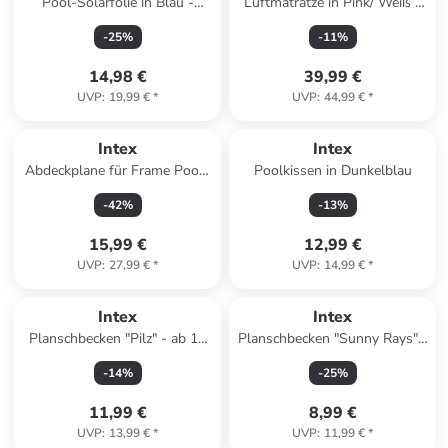
Pool-Solarfolie in Blau -
Luftmatratze in Pink/ Weiß -
Ø206 cm
(B)244 x (H)97 x (T)119 cm
-
25
%
-
11
%
14,98 €
39,99 €
UVP
:
19,99 €
*
UVP
:
44,99 €
*
Intex
Intex
Abdeckplane für Frame Pools
Poolkissen in Dunkelblau
Ø305cm in blau
-
42
%
-
13
%
15,99 €
12,99 €
UVP
:
27,99 €
*
UVP
:
14,99 €
*
Intex
Intex
Planschbecken "Pilz" - ab 12
Planschbecken "Sunny Rays" -
Monaten - (H)102 cm x Ø 89
ab 2 Jahren - (L)104 x (B)104
-
14
%
-
25
%
cm
x (H)13 cm
11,99 €
8,99 €
UVP
:
13,99 €
*
UVP
:
11,99 €
*