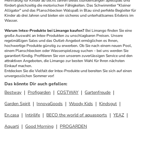
Mehrfarbig für Kinder ab sechs Jahren bietet stundenlangen Spielspaß und 
fördert gleichzeitig die motorischen Fähigkeiten. Das Schwimmtier "Kleiner 
Alligator" und das Planschbecken Walspaß in Blau sind perfekte Begleiter für 
Kinder ab drei Jahren und bieten ein sicheres und unterhaltsames Erlebnis im 
Wasser. 
Warum Intex-Produkte bei Limango kaufen?
Bei Limango finden Sie eine 
große Auswahl an Intex-Produkten zu unschlagbaren Preisen. Unsere 
regelmäßigen Sales und das Outlet-Angebot ermöglichen es Ihnen, 
hochwertige Produkte günstig zu erwerben. Ob Sie nach einem neuen Pool, 
einem Planschbecken oder Wasserspielzeug suchen – bei uns werden Sie 
garantiert fündig. Profitieren Sie von unserem zuverlässigen Service und den 
attraktiven Angeboten, die Limango zur besten Wahl für Ihren nächsten 
Einkauf machen. 
Entdecken Sie die Vielfalt der Intex-Produkte und bereiten Sie sich auf einen 
unvergesslichen Sommer vor!
Das könnte Dir auch gefallen
:
Bestway
Profigarden
COSTWAY
Gartenfreude
Garden Spirit
InnovaGoods
Woody Kids
Kindsgut
En.casa
Intirilife
BECO the world of aquasports
YEAZ
Aquarti
Good Morning
PROGARDEN