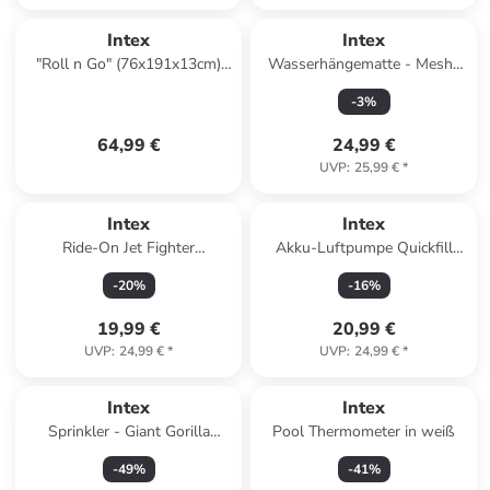
Intex
Intex
"Roll n Go" (76x191x13cm)
Wasserhängematte - Mesh-
Luftbett inklusive Handpumpe
Mat (178x94cm) in grün
-
3
%
in grün
64,99 €
24,99 €
UVP
:
25,99 €
*
Intex
Intex
Ride-On Jet Fighter
Akku-Luftpumpe Quickfill
117x104cm in rot
USB200R in weiß
-
20
%
-
16
%
19,99 €
20,99 €
UVP
:
24,99 €
*
UVP
:
24,99 €
*
Intex
Intex
Sprinkler - Giant Gorilla
Pool Thermometer in weiß
(170x170x185cm) in schwarz
-
49
%
-
41
%