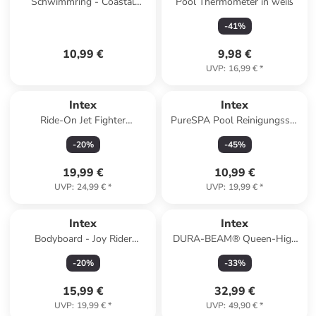
Schwimmring - Coastal
Pool Thermometer in weiß
Cabana Tubes Durchmesser
-
41
%
von 91cm in rosa
10,99 €
9,98 €
UVP
:
16,99 €
*
Intex
Intex
Ride-On Jet Fighter
PureSPA Pool Reinigungsset
117x104cm in blau
(Bürste, Skimmer und
-
20
%
-
45
%
Schrubbkissen) in braun
19,99 €
10,99 €
UVP
:
24,99 €
*
UVP
:
19,99 €
*
Intex
Intex
Bodyboard - Joy Rider
DURA-BEAM® Queen-High
(112x62cm) in rot
Luftbett 152 x 203 x 25 cm in
-
20
%
-
33
%
Grau ab 8 Jahre
15,99 €
32,99 €
UVP
:
19,99 €
*
UVP
:
49,90 €
*