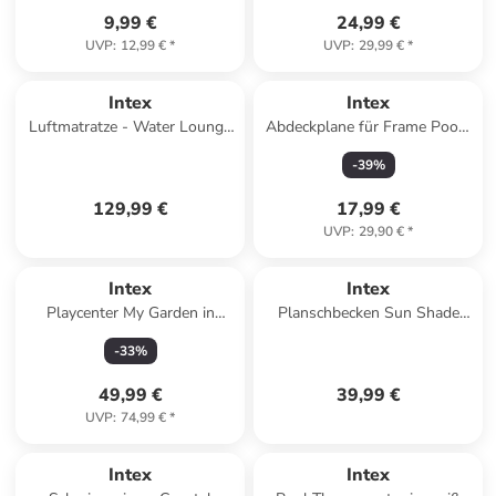
9,99 €
24,99 €
UVP
:
12,99 €
*
UVP
:
29,99 €
*
Intex
Intex
Luftmatratze - Water Lounge
Abdeckplane für Frame Pools
310x183x18cm, für 4
Ø457cm in blau
-
39
%
Personen in blau
129,99 €
17,99 €
UVP
:
29,90 €
*
Intex
Intex
Playcenter My Garden in
Planschbecken Sun Shade
Mehrfarbig ab 3 Jahre
157x157x122cm in lila
-
33
%
49,99 €
39,99 €
UVP
:
74,99 €
*
Intex
Intex