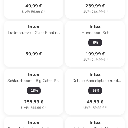
49,99 €
239,99 €
UVP
:
59,99 €
*
UVP
:
264,99 €
*
Intex
Intex
Luftmatratze - Giant Floating
Hundepool Set
Mat (290x213cm) in blau
(229x152x45,7cm) in blau
-
9
%
59,99 €
199,99 €
UVP
:
219,99 €
*
Intex
Intex
Schlauchboot - Big Catch Pro
Deluxe Abdeckplane rund
Fishing Tube (165x119x38cm)
366x20cm in blau
-
13
%
-
16
%
in grün
259,99 €
49,99 €
UVP
:
299,99 €
*
UVP
:
59,99 €
*
Intex
Intex