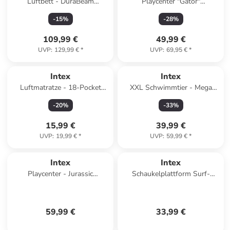
Luftbett - DuraBeam
Playcenter "Gator"
Headboard Plush Queen
201x107x84cm ab 2 Jahre in
-
15
%
-
28
%
152x236x86cm in grau
bunt
109,99 €
49,99 €
UVP
:
129,99 €
*
UVP
:
69,95 €
*
Intex
Intex
Luftmatratze - 18-Pocket
XXL Schwimmtier - Mega
Suntanner (188x71cm) in grau
Unicorn Island
-
20
%
-
33
%
287x193x165cm in
mehrfarbig
15,99 €
39,99 €
UVP
:
19,99 €
*
UVP
:
59,99 €
*
Intex
Intex
Playcenter - Jurassic
Schaukelplattform Surf-
Adventure (201x201x36cm)
Schaukel 69x35cm in blau
Planschbecken in mehrfarbig
59,99 €
33,99 €