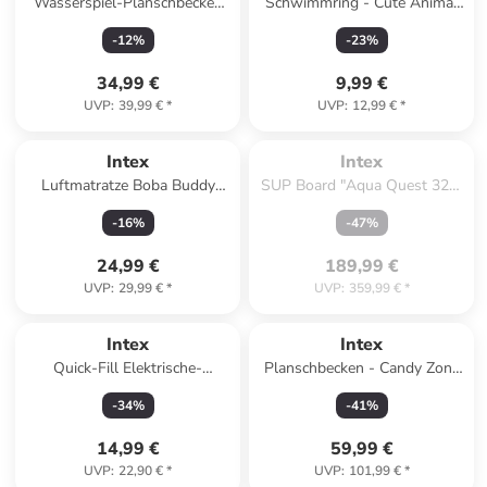
Wasserspiel-Planschbecken
Schwimmring - Cute Animal
"Palm Tree" - Ø 173 cm - ab 2
Tubes in weiß
-
12
%
-
23
%
Jahren
34,99 €
9,99 €
UVP
:
39,99 €
*
UVP
:
12,99 €
*
Zu spät. Ausverkauft.
Intex
Intex
Luftmatratze Boba Buddy
SUP Board "Aqua Quest 320"
Float 173x99x20cm in
mit Zubehör in Weiß/ Hellblau
-
16
%
-
47
%
mehrfarbig
- ab 18 Jahren
24,99 €
189,99 €
UVP
:
29,99 €
*
UVP
:
359,99 €
*
Intex
Intex
Quick-Fill Elektrische-
Planschbecken - Candy Zone
Luftpumpe 230 Volt in
295x191x130cm ab 3 Jahren
-
34
%
-
41
%
Schwarz ab 8 Jahre
in bunt
14,99 €
59,99 €
UVP
:
22,90 €
*
UVP
:
101,99 €
*