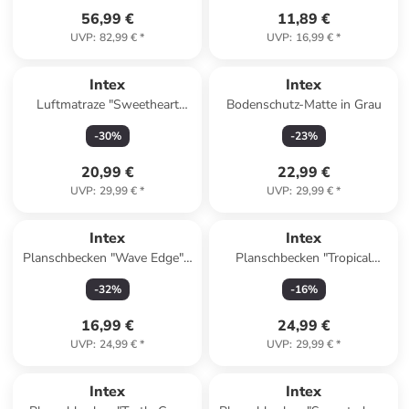
56,99 €
11,89 €
UVP
:
82,99 €
*
UVP
:
16,99 €
*
Intex
Intex
Luftmatraze "Sweetheart
Bodenschutz-Matte in Grau
float" ab 9 Jahren
-
30
%
-
23
%
20,99 €
22,99 €
UVP
:
29,99 €
*
UVP
:
29,99 €
*
Intex
Intex
Planschbecken "Wave Edge" -
Planschbecken "Tropical
ab 3 Jahren
island" - ab 12 Monaten
-
32
%
-
16
%
16,99 €
24,99 €
UVP
:
24,99 €
*
UVP
:
29,99 €
*
Intex
Intex