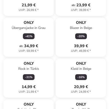
21,99 €
23,99 €
ab
:
UVP
:
26,99 €
*
UVP
:
39,99 €
*
ONLY
ONLY
Übergansjacke in Grau
Blazer in Beige
-
41
%
-
20
%
34,99 €
39,99 €
ab
:
UVP
:
59,99 €
*
UVP
:
49,99 €
*
ONLY
ONLY
Rock in Türkis
Kleid in Beige
-
31
%
-
16
%
14,99 €
20,99 €
UVP
:
21,99 €
*
UVP
:
24,99 €
*
ONLY
ONLY