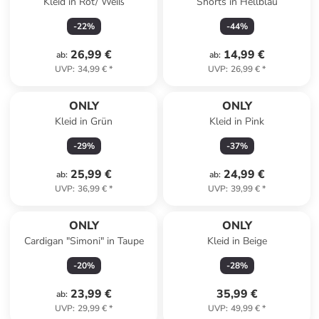
Kleid in Rot/ Weiß
Shorts in Hellblau
-
22
%
-
44
%
26,99 €
14,99 €
ab
:
ab
:
UVP
:
34,99 €
*
UVP
:
26,99 €
*
ONLY
ONLY
Kleid in Grün
Kleid in Pink
-
29
%
-
37
%
25,99 €
24,99 €
ab
:
ab
:
UVP
:
36,99 €
*
UVP
:
39,99 €
*
Reserviert
ONLY
ONLY
Cardigan "Simoni" in Taupe
Kleid in Beige
-
20
%
-
28
%
23,99 €
35,99 €
ab
:
UVP
:
29,99 €
*
UVP
:
49,99 €
*