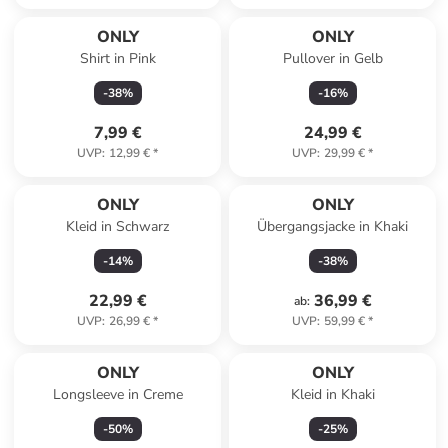
ONLY
ONLY
Shirt in Pink
Pullover in Gelb
-
38
%
-
16
%
7,99 €
24,99 €
UVP
:
12,99 €
*
UVP
:
29,99 €
*
ONLY
ONLY
Kleid in Schwarz
Übergangsjacke in Khaki
-
14
%
-
38
%
22,99 €
36,99 €
ab
:
UVP
:
26,99 €
*
UVP
:
59,99 €
*
ONLY
ONLY
Longsleeve in Creme
Kleid in Khaki
-
50
%
-
25
%