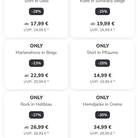
Shirt in Gelb
Kleid in Schwarz/ Beige
-
28
%
-
25
%
17,99 €
19,99 €
ab
:
ab
:
UVP
:
24,99 €
*
UVP
:
26,99 €
*
ONLY
ONLY
Marlenehose in Beige
Shirt in Pflaume
-
23
%
-
25
%
22,99 €
14,99 €
ab
:
UVP
:
29,99 €
*
UVP
:
19,99 €
*
ONLY
ONLY
Rock in Hellblau
Hemdjacke in Creme
-
27
%
-
30
%
26,99 €
34,99 €
ab
:
UVP
:
36,99 €
*
UVP
:
49,99 €
*