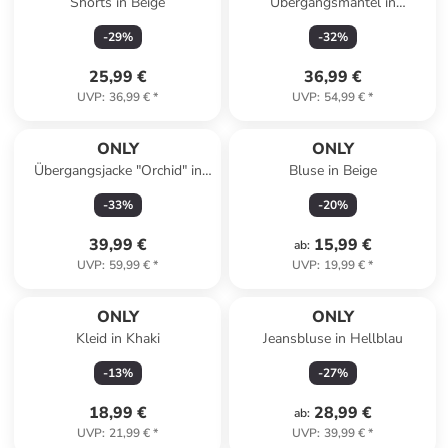
Shorts in Beige
Übergangsmantel in
Dunkelblau
-
29
%
-
32
%
25,99 €
36,99 €
UVP
:
36,99 €
*
UVP
:
54,99 €
*
ONLY
ONLY
Übergangsjacke "Orchid" in
Bluse in Beige
Taupe
-
33
%
-
20
%
39,99 €
15,99 €
ab
:
UVP
:
59,99 €
*
UVP
:
19,99 €
*
ONLY
ONLY
Kleid in Khaki
Jeansbluse in Hellblau
-
13
%
-
27
%
18,99 €
28,99 €
ab
:
UVP
:
21,99 €
*
UVP
:
39,99 €
*