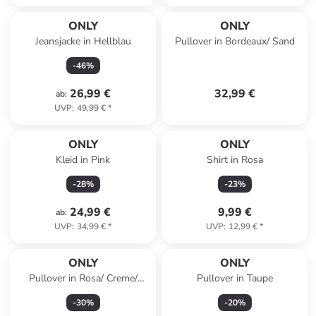
ONLY
ONLY
Jeansjacke in Hellblau
Pullover in Bordeaux/ Sand
-
46
%
26,99 €
32,99 €
ab
:
UVP
:
49,99 €
*
ONLY
ONLY
Kleid in Pink
Shirt in Rosa
-
28
%
-
23
%
24,99 €
9,99 €
ab
:
UVP
:
34,99 €
*
UVP
:
12,99 €
*
ONLY
ONLY
Pullover in Rosa/ Creme/
Pullover in Taupe
Khaki
-
30
%
-
20
%