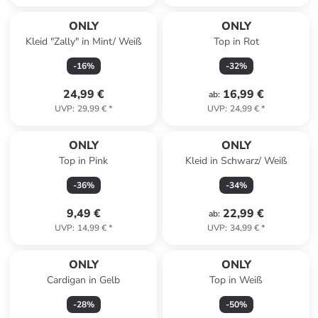
ONLY
ONLY
Kleid "Zally" in Mint/ Weiß
Top in Rot
-
16
%
-
32
%
24,99 €
16,99 €
ab
:
UVP
:
29,99 €
*
UVP
:
24,99 €
*
ONLY
ONLY
Top in Pink
Kleid in Schwarz/ Weiß
-
36
%
-
34
%
9,49 €
22,99 €
ab
:
UVP
:
14,99 €
*
UVP
:
34,99 €
*
ONLY
ONLY
Cardigan in Gelb
Top in Weiß
-
28
%
-
50
%