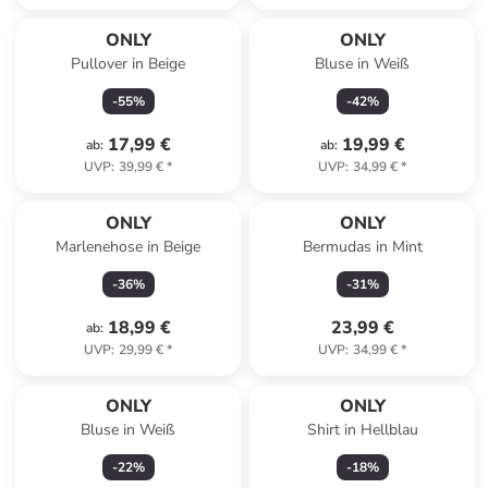
ONLY
ONLY
Pullover in Beige
Bluse in Weiß
-
55
%
-
42
%
17,99 €
19,99 €
ab
:
ab
:
UVP
:
39,99 €
*
UVP
:
34,99 €
*
ONLY
ONLY
Marlenehose in Beige
Bermudas in Mint
-
36
%
-
31
%
18,99 €
23,99 €
ab
:
UVP
:
29,99 €
*
UVP
:
34,99 €
*
ONLY
ONLY
Bluse in Weiß
Shirt in Hellblau
-
22
%
-
18
%