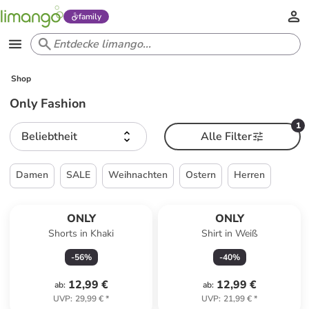
family
Shop
Only Fashion
1
Beliebtheit
Alle Filter
Damen
SALE
Weihnachten
Ostern
Herren
ONLY
ONLY
Shorts in Khaki
Shirt in Weiß
-
56
%
-
40
%
12,99 €
12,99 €
ab
:
ab
:
UVP
:
29,99 €
*
UVP
:
21,99 €
*