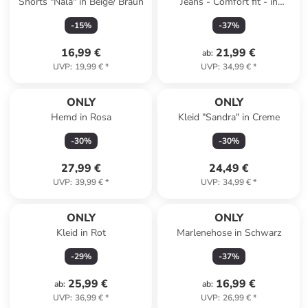
Shorts "Nala" in Beige/ Braun
Jeans - Comfort fit - in
Hellblau
-
15
%
-
37
%
16,99 €
21,99 €
ab
:
UVP
:
19,99 €
*
UVP
:
34,99 €
*
ONLY
ONLY
Hemd in Rosa
Kleid "Sandra" in Creme
-
30
%
-
30
%
27,99 €
24,49 €
UVP
:
39,99 €
*
UVP
:
34,99 €
*
ONLY
ONLY
Kleid in Rot
Marlenehose in Schwarz
-
29
%
-
37
%
25,99 €
16,99 €
ab
:
ab
:
UVP
:
36,99 €
*
UVP
:
26,99 €
*