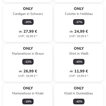
ONLY
ONLY
Cardigan in Schwarz
Culotte in Hellblau
-
30
%
-
37
%
27,99 €
24,99 €
ab
:
ab
:
UVP
:
39,99 €
*
UVP
:
39,99 €
*
ONLY
ONLY
Marlenehose in Braun
Shirt in Weiß
-
32
%
-
40
%
26,99 €
11,99 €
ab
:
ab
:
UVP
:
39,99 €
*
UVP
:
19,99 €
*
ONLY
ONLY
Marlenehose in Khaki
Kleid in Dunkelblau
-
18
%
-
40
%