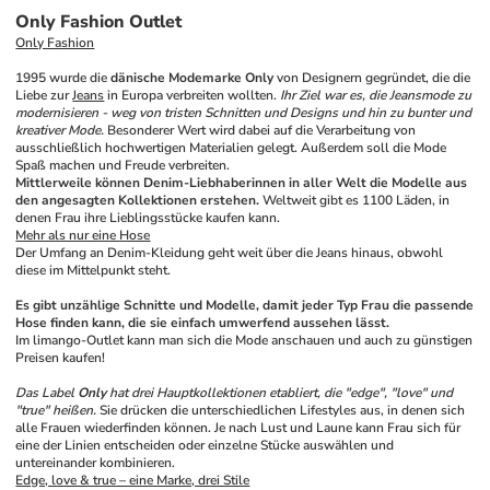
Only Fashion Outlet
Only Fashion
1995 wurde die 
dänische Modemarke Only
 von Designern gegründet, die die 
Liebe zur 
Jeans
 in Europa verbreiten wollten. 
Ihr Ziel war es, die Jeansmode zu 
modernisieren - weg von tristen Schnitten und Designs und hin zu bunter und 
kreativer Mode.
 Besonderer Wert wird dabei auf die Verarbeitung von 
ausschließlich hochwertigen Materialien gelegt. Außerdem soll die Mode 
Spaß machen und Freude verbreiten.
Mittlerweile können Denim-Liebhaberinnen in aller Welt die Modelle aus 
den angesagten Kollektionen erstehen.
 Weltweit gibt es 1100 Läden, in 
denen Frau ihre Lieblingsstücke kaufen kann.
Mehr als nur eine 
Hose
Der Umfang an Denim-Kleidung geht weit über die Jeans hinaus, obwohl 
diese im Mittelpunkt steht. 
Es gibt unzählige Schnitte und Modelle, damit jeder Typ Frau die passende 
Hose finden kann, die sie einfach umwerfend aussehen lässt.
Im limango-Outlet kann man sich die Mode anschauen und auch zu günstigen 
Preisen kaufen!
Das Label 
Only
 hat drei Hauptkollektionen etabliert, die "edge", "love" und 
"true" heißen.
 Sie drücken die unterschiedlichen Lifestyles aus, in denen sich 
alle Frauen wiederfinden können. Je nach Lust und Laune kann Frau sich für 
eine der Linien entscheiden oder einzelne Stücke auswählen und 
untereinander kombinieren.
Edge, love & true – eine Marke, drei Stile