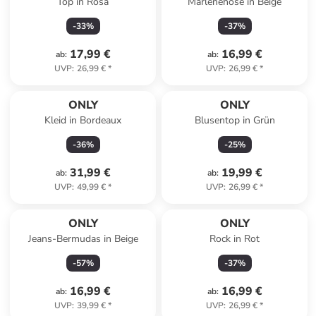
Top in Rosa
Marlenehose in Beige
-
33
%
-
37
%
17,99 €
16,99 €
ab
:
ab
:
UVP
:
26,99 €
*
UVP
:
26,99 €
*
ONLY
ONLY
Kleid in Bordeaux
Blusentop in Grün
-
36
%
-
25
%
31,99 €
19,99 €
ab
:
ab
:
UVP
:
49,99 €
*
UVP
:
26,99 €
*
ONLY
ONLY
Jeans-Bermudas in Beige
Rock in Rot
-
57
%
-
37
%
16,99 €
16,99 €
ab
:
ab
:
UVP
:
39,99 €
*
UVP
:
26,99 €
*