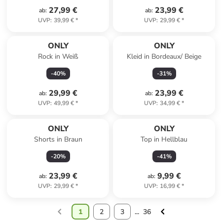
27,99 €
23,99 €
ab
:
ab
:
UVP
:
39,99 €
*
UVP
:
29,99 €
*
ONLY
ONLY
Rock in Weiß
Kleid in Bordeaux/ Beige
-
40
%
-
31
%
29,99 €
23,99 €
ab
:
ab
:
UVP
:
49,99 €
*
UVP
:
34,99 €
*
ONLY
ONLY
Shorts in Braun
Top in Hellblau
-
20
%
-
41
%
23,99 €
9,99 €
ab
:
ab
:
UVP
:
29,99 €
*
UVP
:
16,99 €
*
1
2
3
...
36