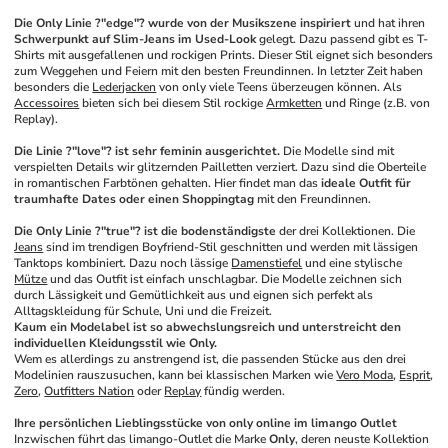
Die Only Linie ?"edge"? wurde von der Musikszene inspiriert
 und hat ihren 
Schwerpunkt auf Slim-Jeans im Used-Look
 gelegt. Dazu passend gibt es T-
Shirts mit ausgefallenen und rockigen Prints. Dieser Stil eignet sich besonders 
zum Weggehen und Feiern mit den besten Freundinnen. In letzter Zeit haben 
besonders die 
Lederjacken
 von only viele Teens überzeugen können. Als 
Accessoires
 bieten sich bei diesem Stil rockige 
Armketten
 und Ringe (z.B. von 
Replay).
Die Linie ?"love"? ist sehr feminin ausgerichtet.
 Die Modelle sind mit 
verspielten Details wir glitzernden Pailletten verziert. Dazu sind die Oberteile 
in romantischen Farbtönen gehalten. Hier findet man das 
ideale Outfit für 
traumhafte Dates oder einen Shoppingtag
 mit den Freundinnen.
Die Only Linie ?"true"? ist die bodenständigste
 der drei Kollektionen. Die 
Jeans
 sind im trendigen Boyfriend-Stil geschnitten und werden mit lässigen 
Tanktops kombiniert. Dazu noch lässige 
Damenstiefel
 und eine stylische 
Mütze
 und das Outfit ist einfach unschlagbar. Die Modelle zeichnen sich 
durch Lässigkeit und Gemütlichkeit aus und eignen sich perfekt als 
Alltagskleidung für Schule, Uni und die Freizeit.
Kaum ein Modelabel ist so abwechslungsreich und unterstreicht den 
individuellen Kleidungsstil wie Only.
Wem es allerdings zu anstrengend ist, die passenden Stücke aus den drei 
Modelinien rauszusuchen, kann bei klassischen Marken wie 
Vero Moda
, 
Esprit
, 
Zero
, 
Outfitters Nation
 oder 
Replay
 fündig werden.
Ihre persönlichen Lieblingsstücke von only online im limango Outlet
Inzwischen führt das limango-Outlet die Marke 
Only
, deren neuste Kollektion 