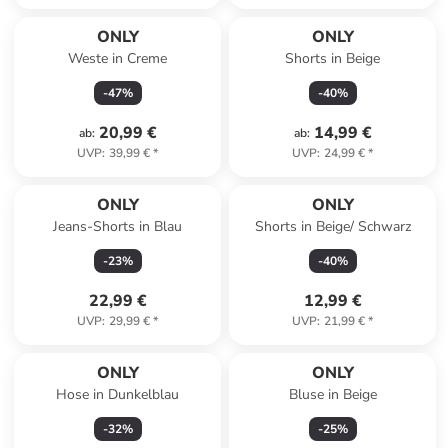
ONLY
ONLY
Weste in Creme
Shorts in Beige
-
47
%
-
40
%
20,99 €
14,99 €
ab
:
ab
:
UVP
:
39,99 €
*
UVP
:
24,99 €
*
ONLY
ONLY
Jeans-Shorts in Blau
Shorts in Beige/ Schwarz
-
23
%
-
40
%
22,99 €
12,99 €
UVP
:
29,99 €
*
UVP
:
21,99 €
*
ONLY
ONLY
Hose in Dunkelblau
Bluse in Beige
-
32
%
-
25
%