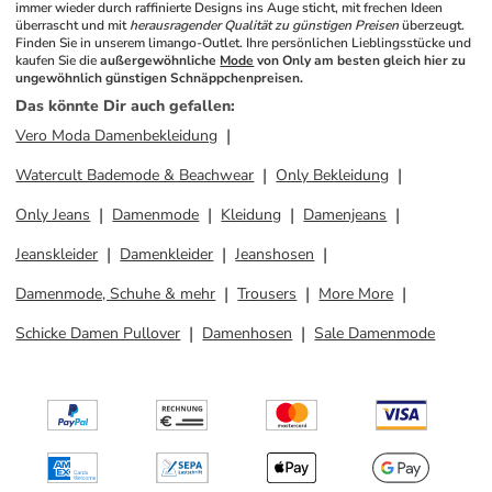
immer wieder durch raffinierte Designs ins Auge sticht, mit frechen Ideen 
überrascht und mit 
herausragender Qualität zu günstigen Preisen
 überzeugt. 
Finden Sie in unserem limango-Outlet. Ihre persönlichen Lieblingsstücke und 
kaufen Sie die 
außergewöhnliche 
Mode
 von Only am besten gleich hier zu 
ungewöhnlich günstigen Schnäppchenpreisen.
Das könnte Dir auch gefallen
:
Vero Moda Damenbekleidung
Watercult Bademode & Beachwear
Only Bekleidung
Only Jeans
Damenmode
Kleidung
Damenjeans
Jeanskleider
Damenkleider
Jeanshosen
Damenmode, Schuhe & mehr
Trousers
More More
Schicke Damen Pullover
Damenhosen
Sale Damenmode