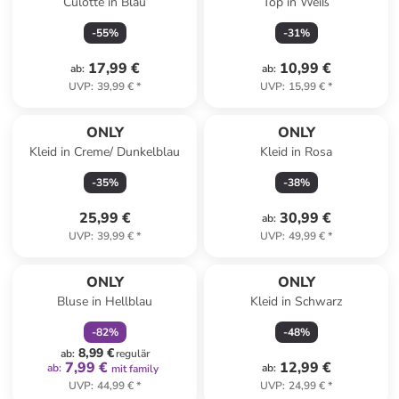
Culotte in Blau
Top in Weiß
-
55
%
-
31
%
17,99 €
10,99 €
ab
:
ab
:
UVP
:
39,99 €
*
UVP
:
15,99 €
*
ONLY
ONLY
Kleid in Creme/ Dunkelblau
Kleid in Rosa
-
35
%
-
38
%
25,99 €
30,99 €
ab
:
UVP
:
39,99 €
*
UVP
:
49,99 €
*
family
rabatt
ONLY
ONLY
Bluse in Hellblau
Kleid in Schwarz
-
82
%
-
48
%
8,99 €
ab
:
regulär
7,99 €
12,99 €
ab
:
ab
:
mit family
UVP
:
44,99 €
*
UVP
:
24,99 €
*