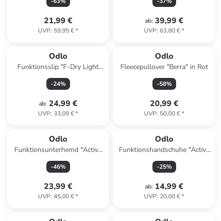
-
63
%
-
37
%
21,99 €
39,99 €
ab
:
UVP
:
59,95 €
*
UVP
:
63,80 €
*
Odlo
Odlo
Funktionsslip "F-Dry Light
Fleecepullover "Berra" in Rot
Eco" in Schwarz
-
24
%
-
58
%
24,99 €
20,99 €
ab
:
UVP
:
33,09 €
*
UVP
:
50,00 €
*
Odlo
Odlo
Funktionsunterhemd "Active
Funktionshandschuhe "Active
F-Dry Light" in Türkis
Warm" in Schwarz
-
46
%
-
25
%
23,99 €
14,99 €
ab
:
UVP
:
45,00 €
*
UVP
:
20,00 €
*