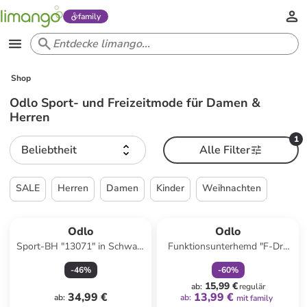
family
Shop
Odlo Sport- und Freizeitmode für Damen &
Herren
1
Beliebtheit
Alle Filter
SALE
Herren
Damen
Kinder
Weihnachten
family
rabatt
Odlo
Odlo
Sport-BH "13071" in Schwarz
Funktionsunterhemd "F-Dry
- High
Light" in Rot
-
46
%
-
60
%
15,99 €
ab
:
regulär
34,99 €
13,99 €
ab
:
ab
:
mit family