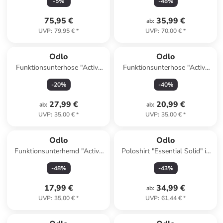
-
5
%
-
48
%
75,95 €
35,99 €
ab
:
UVP
:
79,95 €
*
UVP
:
70,00 €
*
Odlo
Odlo
Funktionsunterhose "Active
Funktionsunterhose "Active
Light Eco" in Schwarz
Light Eco" in Weiß
-
20
%
-
40
%
27,99 €
20,99 €
ab
:
ab
:
UVP
:
35,00 €
*
UVP
:
35,00 €
*
Odlo
Odlo
Funktionsunterhemd "Active
Poloshirt "Essential Solid" in
Warm Eco" in Bordeaux
Dunkelblau
-
48
%
-
43
%
17,99 €
34,99 €
ab
:
UVP
:
35,00 €
*
UVP
:
61,44 €
*
family
rabatt