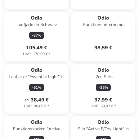
Odlo
Odlo
Laufjacke in Schwarz
Funktionsunterhemd
"Performance Warm Eco" in
-
37
%
Schwarz
105,49 €
98,59 €
UVP
:
170,00 €
*
Odlo
Odlo
Laufjacke "Essential Light" in
2er-Set:
Schwarz
Funktionsboxershorts "Active
-
51
%
-
35
%
Light" in Blau/ Weiß
38,49 €
37,99 €
ab
:
UVP
:
80,00 €
*
UVP
:
59,07 €
*
Odlo
Odlo
Funktionssocken "Active
Slip "Active F/Dry Light" in
Warm" in Schwarz/ Anthrazit
Schwarz