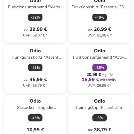
Odlo
Odlo
Funktionsunterhemd "Merino
Funktionsshirt "Essential 365"
160" in Schwarz
in Grau
-
32
%
-
48
%
39,99 €
26,99 €
ab
:
ab
:
UVP
:
59,07 €
*
UVP
:
51,98 €
*
family
rabatt
Odlo
Odlo
Funktionsshorts "Ascent
Funktionsunterhemd "Active
Light" in Dunkelblau
Warm Eco" in Blau
-
48
%
-
36
%
20,99 €
regulär
45,99 €
18,99 €
ab
:
mit family
UVP
:
89,79 €
*
UVP
:
29,95 €
*
Odlo
Odlo
Skisocken "Engadin
Trainingstop "Essential" in
Skimarathon" in Dunkelblau
Weiß
-
45
%
-
3
%
10,99 €
38,79 €
ab
: