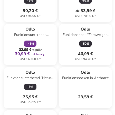
-
5
%
-
51
%
Blackcomb" in Dunkelblau
Schwarz
90,20 €
33,99 €
ab
:
UVP
:
94,95 €
*
UVP
:
70,00 €
*
family
rabatt
Odlo
Odlo
Funktionsunterhose
Funktionshose "Zeroweight"
"Fundamentals Performance"
in Schwarz
-
48
%
-
50
%
in Schwarz/ Anthrazit
32,99 €
regulär
30,99 €
46,99 €
mit family
UVP
:
60,00 €
*
UVP
:
94,78 €
*
Odlo
Odlo
Funktionsunterhemd "Natural
Funktionssocken in Anthrazit
Performance" in Grau/
-
5
%
Schwarz
75,95 €
23,59 €
UVP
:
79,95 €
*