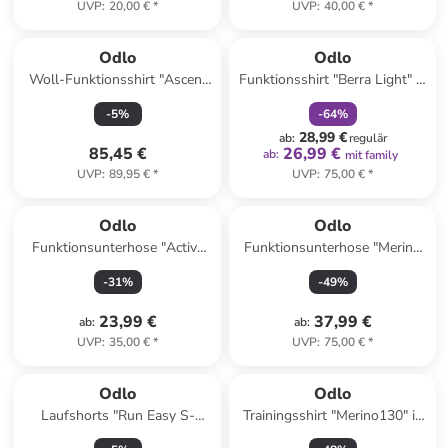
UVP
:
20,00 €
*
UVP
:
40,00 €
*
family
rabatt
Odlo
Odlo
Woll-Funktionsshirt "Ascent
Funktionsshirt "Berra Light" in
Merino 200" in Grau
Weiß
-
5
%
-
64
%
28,99 €
ab
:
regulär
85,45 €
26,99 €
ab
:
mit family
UVP
:
89,95 €
*
UVP
:
75,00 €
*
Odlo
Odlo
Funktionsunterhose "Active
Funktionsunterhose "Merino
Light Eco" in Schwarz
130" in Grau
-
31
%
-
49
%
23,99 €
37,99 €
ab
:
ab
:
UVP
:
35,00 €
*
UVP
:
75,00 €
*
Odlo
Odlo
Laufshorts "Run Easy S-
Trainingsshirt "Merino130" in
Thermic" in Schwarz
Schwarz