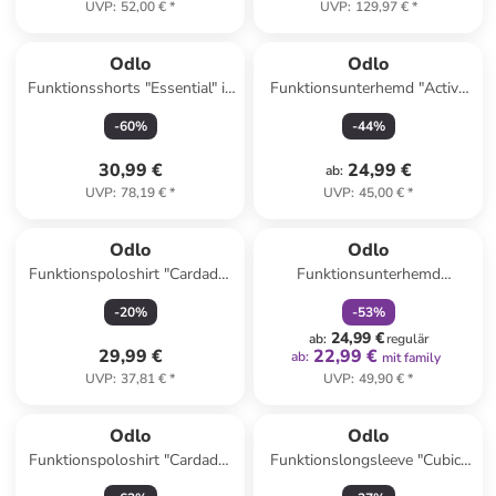
UVP
:
52,00 €
*
UVP
:
129,97 €
*
Odlo
Odlo
Funktionsshorts "Essential" in
Funktionsunterhemd "Active
Schwarz
Warm Eco" in Schwarz
-
60
%
-
44
%
30,99 €
24,99 €
ab
:
UVP
:
78,19 €
*
UVP
:
45,00 €
*
family
rabatt
Odlo
Odlo
Funktionspoloshirt "Cardada"
Funktionsunterhemd
in Dunkelblau
"Performance X-Light" in Rot
-
20
%
-
53
%
24,99 €
ab
:
regulär
29,99 €
22,99 €
ab
:
mit family
UVP
:
37,81 €
*
UVP
:
49,90 €
*
Odlo
Odlo
Funktionspoloshirt "Cardada"
Funktionslongsleeve "Cubic"
in Beere
in Beige