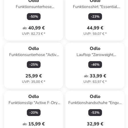
Odlo
Odlo
Funktionsunterhose
Funktionsshirt "Essential
"Performance" in Lila
Linencool" in Rosa
-
50
%
-
23
%
40,99 €
44,99 €
ab
:
UVP
:
82,73 €
*
UVP
:
59,07 €
*
Odlo
Odlo
Funktionsunterhose "Active
Lauftop "Zeroweight
Warm Eco" in Rot
Engineered Chill" in
-
25
%
-
46
%
Dunkelblau
25,99 €
33,99 €
ab
:
UVP
:
35,00 €
*
UVP
:
63,97 €
*
Odlo
Odlo
Funktionsslip "Active F-Dry"
Funktionshandschuhe "Engvik
in Schwarz
ight" in Schwarz
-
20
%
-
53
%
15,99 €
32,99 €
ab
: