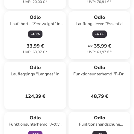
UVP
:
20,00 €
*
UVP
:
70,91 €
*
Odlo
Odlo
Laufshorts "Zeroweight" in
Lauflongsleeve "Essential
Schwarz
Seamless" in Grau
-
46
%
-
43
%
33,99 €
35,99 €
ab
:
UVP
:
63,97 €
*
UVP
:
63,97 €
*
Odlo
Odlo
Laufleggings "Langnes" in
Funktionsunterhemd "F-Dry
Schwarz
Light" in Schwarz
124,39 €
48,79 €
family
rabatt
Odlo
Odlo
Funktionsunterhemd "Active
Funktionshandschuhe
F-Dry Light" in Schwarz
"Strechfleece" in Schwarz