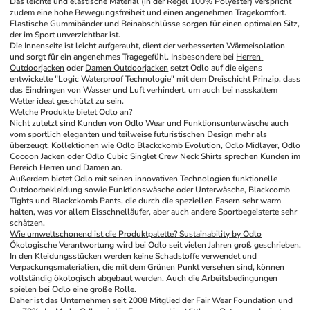
Das leichte und elastische Material (in der Regel 100% Polyester) verspricht 
zudem eine hohe Bewegungsfreiheit und einen angenehmen Tragekomfort. 
Elastische Gummibänder und Beinabschlüsse sorgen für einen optimalen Sitz, 
der im Sport unverzichtbar ist. 
Die Innenseite ist leicht aufgerauht, dient der verbesserten Wärmeisolation 
und sorgt für ein angenehmes Tragegefühl. Insbesondere bei 
Herren 
Outdoorjacken
 oder 
Damen Outdoorjacken
 setzt Odlo auf die eigens 
entwickelte "Logic Waterproof Technologie" mit dem Dreischicht Prinzip, dass 
das Eindringen von Wasser und Luft verhindert, um auch bei nasskaltem 
Wetter ideal geschützt zu sein.
Welche Produkte bietet Odlo an?
Nicht zuletzt sind Kunden von Odlo Wear und Funktionsunterwäsche auch 
vom sportlich eleganten und teilweise futuristischen Design mehr als 
überzeugt. Kollektionen wie Odlo Blackckomb Evolution, Odlo Midlayer, Odlo 
Cocoon Jacken oder Odlo Cubic Singlet Crew Neck Shirts sprechen Kunden im 
Bereich Herren und Damen an. 
Außerdem bietet Odlo mit seinen innovativen Technologien funktionelle 
Outdoorbekleidung sowie Funktionswäsche oder Unterwäsche, Blackcomb 
Tights und Blackckomb Pants, die durch die speziellen Fasern sehr warm 
halten, was vor allem Eisschnelläufer, aber auch andere Sportbegeisterte sehr 
schätzen. 
Wie umweltschonend ist die Produktpalette? Sustainability by Odlo
Ökologische Verantwortung wird bei Odlo seit vielen Jahren groß geschrieben. 
In den Kleidungsstücken werden keine Schadstoffe verwendet und 
Verpackungsmaterialien, die mit dem Grünen Punkt versehen sind, können 
vollständig ökologisch abgebaut werden. Auch die Arbeitsbedingungen 
spielen bei Odlo eine große Rolle. 
Daher ist das Unternehmen seit 2008 Mitglied der Fair Wear Foundation und 