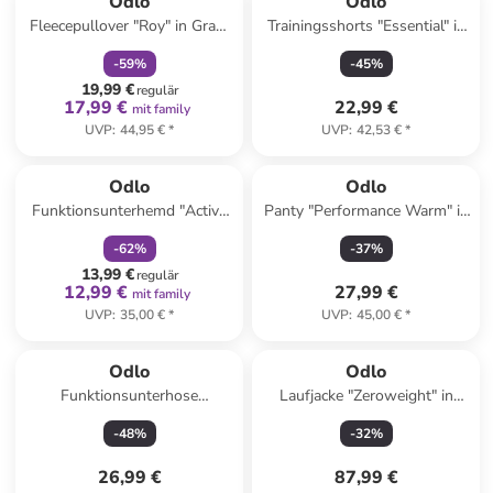
Odlo
Odlo
Fleecepullover "Roy" in Grau/
Trainingsshorts "Essential" in
Schwarz
Schwarz
-
59
%
-
45
%
19,99 €
regulär
17,99 €
22,99 €
mit family
UVP
:
44,95 €
*
UVP
:
42,53 €
*
family
rabatt
Odlo
Odlo
Funktionsunterhemd "Active
Panty "Performance Warm" in
F-Dry" in Pink
Schwarz
-
62
%
-
37
%
13,99 €
regulär
12,99 €
27,99 €
mit family
UVP
:
35,00 €
*
UVP
:
45,00 €
*
Odlo
Odlo
Funktionsunterhose
Laufjacke "Zeroweight" in
"Performance Warm Eco" in
Khaki
-
48
%
-
32
%
Schwarz
26,99 €
87,99 €