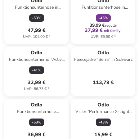
Odlo
Odlo
Funktionsunterhose in
Funktionsunterhose in
Schwarz/ Grau
Schwarz
-
53
%
-
45
%
39,99 €
regulär
47,99 €
37,99 €
mit family
UVP
:
104,00 €
*
UVP
:
69,90 €
*
Odlo
Odlo
Funktionsunterhemd "Active
Fleecejacke "Berra" in Schwarz
F-Dry Light" in Schwarz
-
41
%
32,99 €
113,79 €
UVP
:
56,73 €
*
Odlo
Odlo
Funktionsunterhose
Visier "Performance X-Light"
"Performance Warm" in
in Schwarz
-
53
%
-
43
%
Dunkelblau
36,99 €
15,99 €