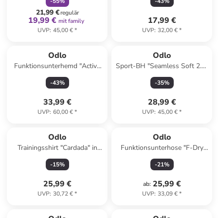
-
55
%
-
43
%
21,99 €
regulär
19,99 €
17,99 €
mit family
UVP
:
45,00 €
*
UVP
:
32,00 €
*
Odlo
Odlo
Funktionsunterhemd "Active
Sport-BH "Seamless Soft 2.0"
Warm Eco" in Grau
in Grau - Low
-
43
%
-
35
%
33,99 €
28,99 €
UVP
:
60,00 €
*
UVP
:
45,00 €
*
Odlo
Odlo
Trainingsshirt "Cardada" in
Funktionsunterhose "F-Dry
Dunkelblau
Light" in Schwarz
-
15
%
-
21
%
25,99 €
25,99 €
ab
:
UVP
:
30,72 €
*
UVP
:
33,09 €
*