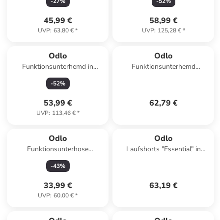
-
27
%
-
52
%
45,99 €
58,99 €
UVP
:
63,80 €
*
UVP
:
125,28 €
*
Odlo
Odlo
Funktionsunterhemd in
Funktionsunterhemd
Schwarz/ Grau
"Performance X-Light" in
-
52
%
Weiß
53,99 €
62,79 €
UVP
:
113,46 €
*
Odlo
Odlo
Funktionsunterhose
Laufshorts "Essential" in
"Fundamentals Performance"
Schwarz
-
43
%
in Dunkelblau
33,99 €
63,19 €
UVP
:
60,00 €
*