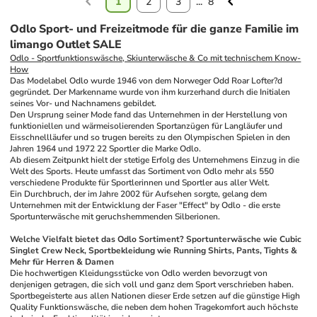
1
2
3
...
8
Odlo Sport- und Freizeitmode für die ganze Familie im
limango Outlet SALE
Odlo - Sportfunktionswäsche, Skiunterwäsche & Co mit technischem Know-
How
Das Modelabel Odlo wurde 1946 von dem Norweger Odd Roar Lofter?d 
gegründet. Der Markenname wurde von ihm kurzerhand durch die Initialen 
seines Vor- und Nachnamens gebildet. 
Den Ursprung seiner Mode fand das Unternehmen in der Herstellung von 
funktioniellen und wärmeisolierenden Sportanzügen für Langläufer und 
Eisschnellläufer und so trugen bereits zu den Olympischen Spielen in den 
Jahren 1964 und 1972 22 Sportler die Marke Odlo. 
Ab diesem Zeitpunkt hielt der stetige Erfolg des Unternehmens Einzug in die 
Welt des Sports. Heute umfasst das Sortiment von Odlo mehr als 550 
verschiedene Produkte für Sportlerinnen und Sportler aus aller Welt.
Ein Durchbruch, der im Jahre 2002 für Aufsehen sorgte, gelang dem 
Unternehmen mit der Entwicklung der Faser "Effect" by Odlo - die erste 
Sportunterwäsche mit geruchshemmenden Silberionen. 
Welche Vielfalt bietet das Odlo Sortiment? Sportunterwäsche wie Cubic 
Singlet Crew Neck, Sportbekleidung wie Running Shirts, Pants, Tights & 
Mehr für Herren & Damen
Die hochwertigen Kleidungsstücke von Odlo werden bevorzugt von 
denjenigen getragen, die sich voll und ganz dem Sport verschrieben haben. 
Sportbegeisterte aus allen Nationen dieser Erde setzen auf die günstige High 
Quality Funktionswäsche, die neben dem hohen Tragekomfort auch höchste 