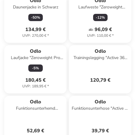
Odlo
Odlo
Daunenjacke in Schwarz
Laufweste "Zeroweight
Warm" in Schwarz
-
50
%
-
12
%
134,99 €
96,09 €
ab
:
UVP
:
270,00 €
*
UVP
:
110,00 €
*
Odlo
Odlo
Laufjacke "Zeroweight Pro
Trainingslegging "Active 365
Warm Reflect" in Creme
Seamless" in Khaki
-
5
%
180,45 €
120,79 €
UVP
:
189,95 €
*
Odlo
Odlo
Funktionsunterhemd
Funktionsunterhose "Active F-
"Performance X-Light" in
Dry Light" in Weiß
Weiß
52,69 €
39,79 €