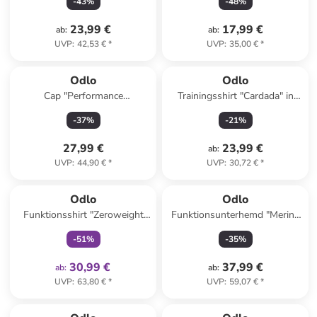
-
43
%
-
48
%
23,99 €
17,99 €
ab
:
ab
:
UVP
:
42,53 €
*
UVP
:
35,00 €
*
Odlo
Odlo
Cap "Performance
Trainingsshirt "Cardada" in
Waterproof" in Beige
Dunkelblau
-
37
%
-
21
%
27,99 €
23,99 €
ab
:
UVP
:
44,90 €
*
UVP
:
30,72 €
*
family
exklusiv
Odlo
Odlo
Funktionsshirt "Zeroweight
Funktionsunterhemd "Merino
Chill-Tec" in Dunkelblau
160" in Schwarz
-
51
%
-
35
%
30,99 €
37,99 €
ab
:
ab
:
UVP
:
63,80 €
*
UVP
:
59,07 €
*
family
rabatt