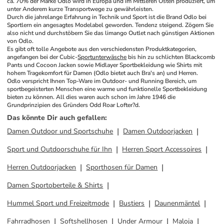
ca. 70% der Marke Odlo wird in Europa und im Mittleren Osten produziert, um 
unter Anderem kurze Transportwege zu gewährleisten.
Durch die jahrelange Erfahrung in Technik und Sport ist die Brand Odlo bei 
Sportlern ein angesagtes Modelabel geworden. Tendenz steigend. Zögern Sie 
also nicht und durchstöbern Sie das limango Outlet nach günstigen Aktionen 
von Odlo. 
Es gibt oft tolle Angebote aus den verschiedensten Produktkategorien, 
angefangen bei der Cubic-
Sportunterwäsche
 bis hin zu schlichten Blackcomb 
Pants und Cocoon Jacken sowie Midlayer Sportbekleidung wie Shirts mit 
hohem Tragekomfort für Damen (Odlo bietet auch Bra's an) und Herren. 
Odlo verspricht Ihnen Top-Ware im Outdoor- und Running Bereich, um 
sportbegeisterten Menschen eine warme und funktionelle Sportbekleidung 
bieten zu können. All dies waren auch schon im Jahre 1946 die 
Grundprinzipien des Gründers Odd Roar Lofter?d.
Das könnte Dir auch gefallen
:
Damen Outdoor und Sportschuhe
Damen Outdoorjacken
Sport und Outdoorschuhe für Ihn
Herren Sport Accessoires
Herren Outdoorjacken
Sporthosen für Damen
Damen Sportoberteile & Shirts
Hummel Sport und Freizeitmode
Bustiers
Daunenmäntel
Fahrradhosen
Softshellhosen
Under Armour
Maloja