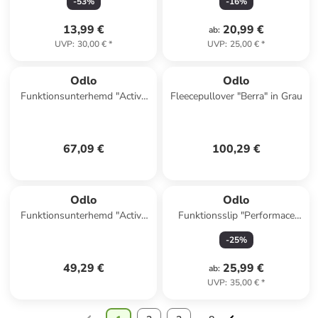
-
53
%
-
16
%
13,99 €
20,99 €
ab
:
UVP
:
30,00 €
*
UVP
:
25,00 €
*
Odlo
Odlo
Funktionsunterhemd "Active
Fleecepullover "Berra" in Grau
Warm Eco" in Schwarz
67,09 €
100,29 €
Odlo
Odlo
Funktionsunterhemd "Active
Funktionsslip "Performace
F-Dry Light" in Schwarz
Light" in Weiß
-
25
%
49,29 €
25,99 €
ab
:
UVP
:
35,00 €
*