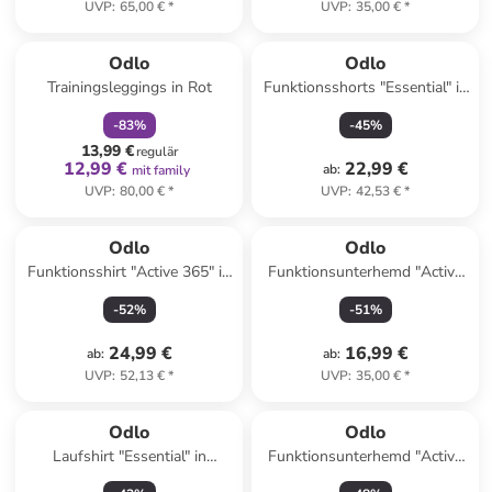
UVP
:
65,00 €
*
UVP
:
35,00 €
*
family
rabatt
Odlo
Odlo
Trainingsleggings in Rot
Funktionsshorts "Essential" in
Schwarz
-
83
%
-
45
%
13,99 €
regulär
12,99 €
22,99 €
ab
:
mit family
UVP
:
80,00 €
*
UVP
:
42,53 €
*
Odlo
Odlo
Funktionsshirt "Active 365" in
Funktionsunterhemd "Active
Grau
Warm Eco" in Grau
-
52
%
-
51
%
24,99 €
16,99 €
ab
:
ab
:
UVP
:
52,13 €
*
UVP
:
35,00 €
*
Odlo
Odlo
Laufshirt "Essential" in
Funktionsunterhemd "Active
Schwarz
Warm Eco" in Schwarz