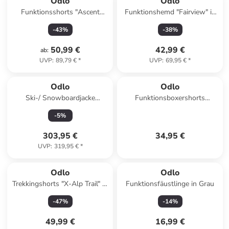
Odlo
Odlo
Funktionsshorts "Ascent
Funktionshemd "Fairview" in
Light" in Khaki
Grün/ Weiss
-
43
%
-
38
%
50,99 €
42,99 €
ab
:
UVP
:
89,79 €
*
UVP
:
69,95 €
*
Odlo
Odlo
Ski-/ Snowboardjacke
Funktionsboxershorts
"Bluebird S-Thermic" in Blau/
"Performance X-Light Eco" in
-
5
%
Hellblau
Weiß
303,95 €
34,95 €
UVP
:
319,95 €
*
Odlo
Odlo
Trekkingshorts "X-Alp Trail" in
Funktionsfäustlinge in Grau
Khaki
-
47
%
-
14
%
49,99 €
16,99 €