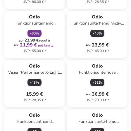
UVP
:
80,00 €
*
UVP
:
28,35 €
*
family
rabatt
Odlo
Odlo
Funktionsunterhemd
Funktionsunterhemd "Active
"Performance X-Light" in
F-Dry Light" in Schwarz
-
60
%
-
46
%
Weiß
23,99 €
ab
:
regulär
21,99 €
23,99 €
ab
:
ab
:
mit family
UVP
:
55,00 €
*
UVP
:
45,00 €
*
Odlo
Odlo
Visier "Performance X-Light"
Funktionsunterhose
in Weiß
"Revelstoke" in Lila
-
43
%
-
52
%
15,99 €
36,99 €
ab
:
UVP
:
28,35 €
*
UVP
:
78,00 €
*
Odlo
Odlo
Funktionsunthemd
Funktionsunterhemd
"Performance Warm
"Performance Warm Eco" in