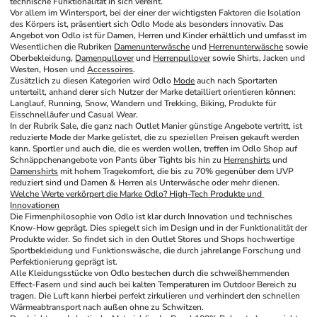
technische Funktionalität in sich vereint. 
Vor allem im Wintersport, bei der einer der wichtigsten Faktoren die Isolation 
des Körpers ist, präsentiert sich Odlo Mode als besonders innovativ. Das 
Angebot von Odlo ist für Damen, Herren und Kinder erhältlich und umfasst im 
Wesentlichen die Rubriken 
Damenunterwäsche
 und 
Herrenunterwäsche
 sowie 
Oberbekleidung, 
Damenpullover
 und 
Herrenpullover
 sowie Shirts, Jacken und 
Westen, Hosen und 
Accessoires
. 
Zusätzlich zu diesen Kategorien wird Odlo 
Mode
 auch nach Sportarten 
unterteilt, anhand derer sich Nutzer der Marke detailliert orientieren können: 
Langlauf, Running, Snow, Wandern und Trekking, Biking, Produkte für 
Eisschnelläufer und Casual Wear. 
In der Rubrik Sale, die ganz nach Outlet Manier günstige Angebote vertritt, ist 
reduzierte Mode der Marke gelistet, die zu speziellen Preisen gekauft werden 
kann. Sportler und auch die, die es werden wollen, treffen im Odlo Shop auf 
Schnäppchenangebote von Pants über Tights bis hin zu 
Herrenshirts
 und 
Damenshirts
 mit hohem Tragekomfort, die bis zu 70% gegenüber dem UVP 
reduziert sind und Damen & Herren als Unterwäsche oder mehr dienen. 
Welche Werte verkörpert die Marke Odlo? High-Tech Produkte und 
Innovationen
Die Firmenphilosophie von Odlo ist klar durch Innovation und technisches 
Know-How geprägt. Dies spiegelt sich im Design und in der Funktionalität der 
Produkte wider. So findet sich in den Outlet Stores und Shops hochwertige 
Sportbekleidung und Funktionswäsche, die durch jahrelange Forschung und 
Perfektionierung geprägt ist. 
Alle Kleidungsstücke von Odlo bestechen durch die schweißhemmenden 
Effect-Fasern und sind auch bei kalten Temperaturen im Outdoor Bereich zu 
tragen. Die Luft kann hierbei perfekt zirkulieren und verhindert den schnellen 
Wärmeabtransport nach außen ohne zu Schwitzen. 