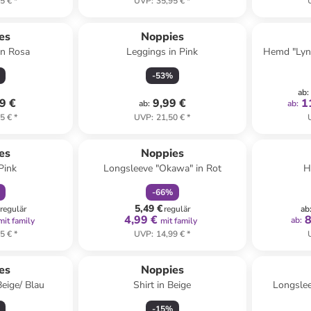
5 €
*
UVP
:
35,95 €
*
es
Noppies
in Rosa
Leggings in Pink
Hemd "Lyn
-
53
%
ab
:
9 €
9,99 €
1
ab
:
ab
:
5 €
*
UVP
:
21,50 €
*
abatt
family
rabatt
es
Noppies
Pink
Longsleeve "Okawa" in Rot
H
-
66
%
5,49 €
regulär
regulär
ab
4,99 €
8
ab
:
mit family
mit family
5 €
*
UVP
:
14,99 €
*
es
Noppies
Beige/ Blau
Shirt in Beige
Longslee
-
15
%