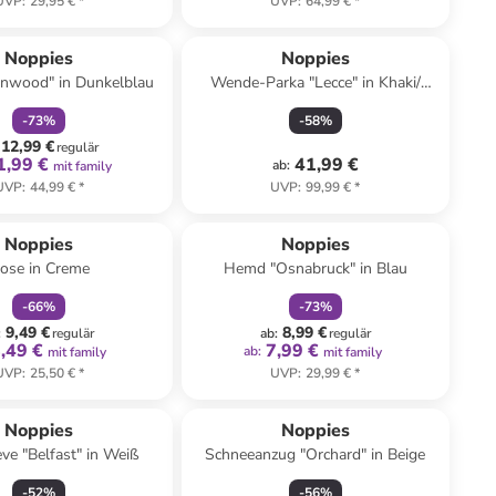
UVP
:
29,95 €
*
UVP
:
64,99 €
*
family
rabatt
Noppies
Noppies
nwood" in Dunkelblau
Wende-Parka "Lecce" in Khaki/
Hellbraun
-
73
%
-
58
%
12,99 €
regulär
1,99 €
41,99 €
ab
:
mit family
UVP
:
44,99 €
*
UVP
:
99,99 €
*
family
rabatt
family
rabatt
Noppies
Noppies
ose in Creme
Hemd "Osnabruck" in Blau
-
66
%
-
73
%
9,49 €
8,99 €
:
regulär
ab
:
regulär
,49 €
7,99 €
ab
:
mit family
mit family
UVP
:
25,50 €
*
UVP
:
29,99 €
*
Noppies
Noppies
ve "Belfast" in Weiß
Schneeanzug "Orchard" in Beige
-
52
%
-
56
%