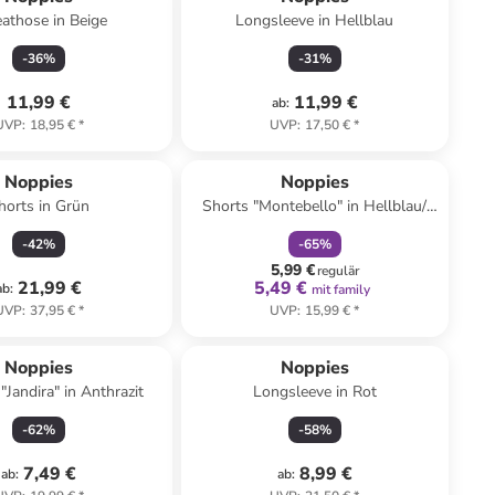
athose in Beige
Longsleeve in Hellblau
-
36
%
-
31
%
11,99 €
11,99 €
ab
:
UVP
:
18,95 €
*
UVP
:
17,50 €
*
family
rabatt
Noppies
Noppies
horts in Grün
Shorts "Montebello" in Hellblau/
Blau
-
42
%
-
65
%
5,99 €
regulär
21,99 €
5,49 €
ab
:
mit family
UVP
:
37,95 €
*
UVP
:
15,99 €
*
Noppies
Noppies
"Jandira" in Anthrazit
Longsleeve in Rot
-
62
%
-
58
%
7,49 €
8,99 €
ab
:
ab
: