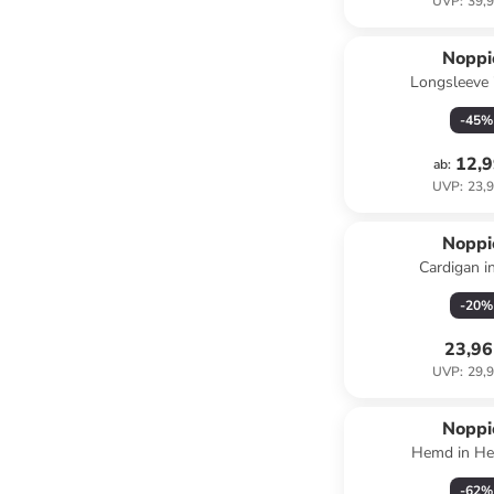
UVP
:
39,9
Noppi
Longsleeve 
-
45
%
12,9
ab
:
UVP
:
23,9
Noppi
Cardigan i
-
20
%
23,96
UVP
:
29,9
Noppi
Hemd in He
-
62
%