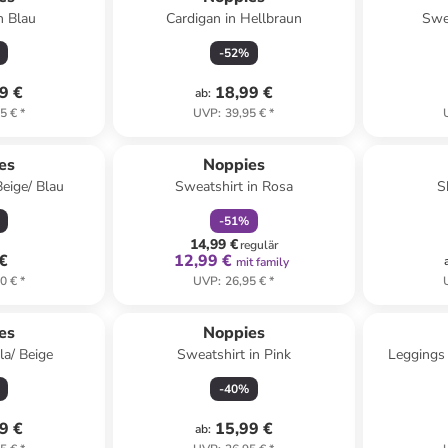
n Blau
Cardigan in Hellbraun
Swe
-
52
%
9 €
18,99 €
ab
:
5 €
*
UVP
:
39,95 €
*
family
rabatt
es
Noppies
Beige/ Blau
Sweatshirt in Rosa
S
-
51
%
14,99 €
regulär
 €
12,99 €
mit family
0 €
*
UVP
:
26,95 €
*
es
Noppies
la/ Beige
Sweatshirt in Pink
Leggings 
-
40
%
9 €
15,99 €
ab
: