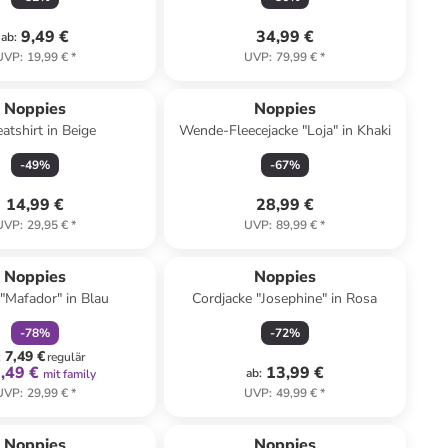
9,49 €
34,99 €
ab
:
UVP
:
19,99 €
*
UVP
:
79,99 €
*
Noppies
Noppies
atshirt in Beige
Wende-Fleecejacke "Loja" in Khaki
-
49
%
-
67
%
14,99 €
28,99 €
UVP
:
29,95 €
*
UVP
:
89,99 €
*
family
rabatt
Noppies
Noppies
"Mafador" in Blau
Cordjacke "Josephine" in Rosa
-
78
%
-
72
%
7,49 €
:
regulär
,49 €
13,99 €
ab
:
mit family
UVP
:
29,99 €
*
UVP
:
49,99 €
*
Noppies
Noppies