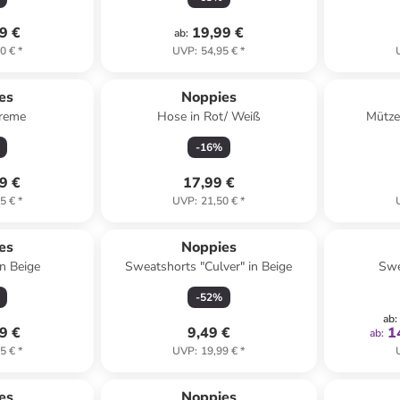
9 €
19,99 €
ab
:
0 €
*
UVP
:
54,95 €
*
es
Noppies
Creme
Hose in Rot/ Weiß
Mütze
-
16
%
9 €
17,99 €
5 €
*
UVP
:
21,50 €
*
es
Noppies
in Beige
Sweatshorts "Culver" in Beige
Swe
-
52
%
ab
:
9 €
9,49 €
1
ab
:
5 €
*
UVP
:
19,99 €
*
es
Noppies