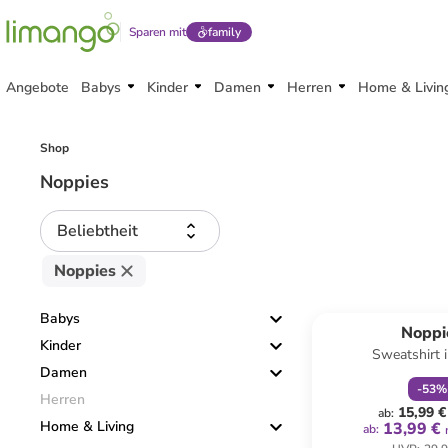
Sparen mit
family
Angebote
Babys
Kinder
Damen
Herren
Home & Livin
Shop
Noppies
Beliebtheit
Noppies
family
r
Babys
Noppi
Kinder
Sweatshirt 
Damen
-
53
%
Herren
15,99 €
ab
:
Home & Living
13,99 €
ab
: