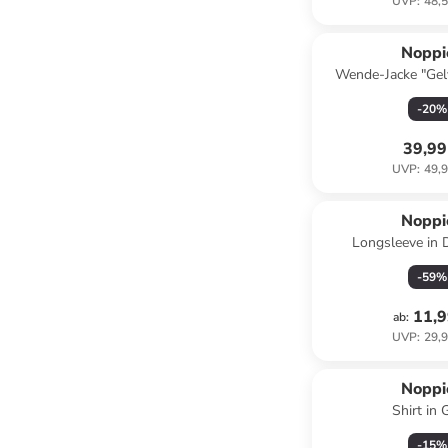
UVP
:
48,5
Noppi
Wende-Jacke "Gelv
Grün
-
20
%
39,99
UVP
:
49,9
Noppi
Longsleeve in 
-
59
%
11,9
ab
:
UVP
:
29,9
Noppi
Shirt in 
-
15
%