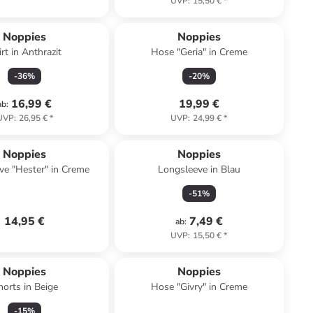
UVP
:
15,50 €
*
Noppies
Noppies
rt in Anthrazit
Hose "Geria" in Creme
-
36
%
-
20
%
16,99 €
19,99 €
ab
:
UVP
:
26,95 €
*
UVP
:
24,99 €
*
Noppies
Noppies
ve "Hester" in Creme
Longsleeve in Blau
-
51
%
14,95 €
7,49 €
ab
:
UVP
:
15,50 €
*
Noppies
Noppies
horts in Beige
Hose "Givry" in Creme
-
15
%