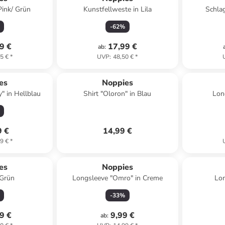
Pink/ Grün
Kunstfellweste in Lila
Schlag
-
62
%
9 €
17,99 €
ab
:
5 €
*
UVP
:
48,50 €
*
es
Noppies
" in Hellblau
Shirt "Oloron" in Blau
Lon
9 €
14,99 €
9 €
*
es
Noppies
 Grün
Longsleeve "Omro" in Creme
Lon
-
33
%
9 €
9,99 €
ab
: