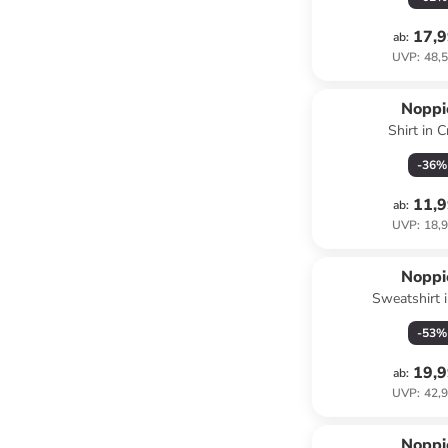
17,9
ab
:
UVP
:
48,5
Noppi
Shirt in 
-
36
%
11,9
ab
:
UVP
:
18,9
Noppi
Sweatshirt 
-
53
%
19,9
ab
:
UVP
:
42,9
Noppi