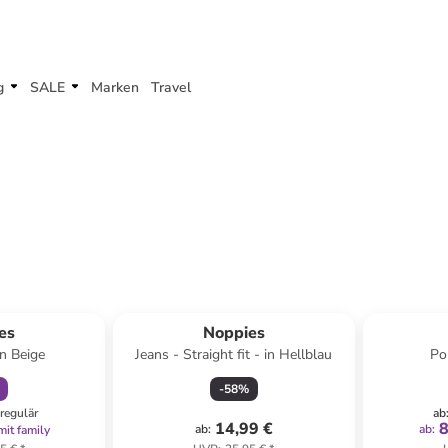
g
SALE
Marken
Travel
abatt
es
Noppies
in Beige
Jeans - Straight fit - in Hellblau
Po
-
58
%
regulär
ab
14,99 €
8
ab
:
ab
:
mit family