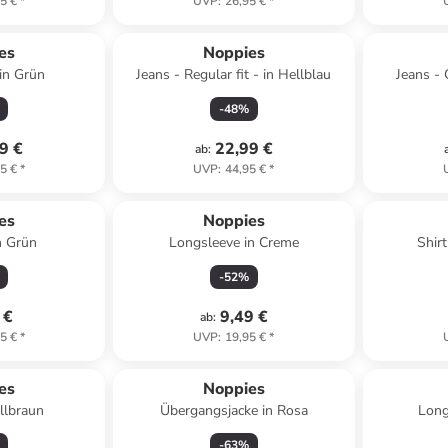
5 €
*
UVP
:
26,95 €
*
es
Noppies
in Grün
Jeans - Regular fit - in Hellblau
Jeans - 
-
48
%
9 €
22,99 €
ab
:
5 €
*
UVP
:
44,95 €
*
es
Noppies
n Grün
Longsleeve in Creme
Shirt
-
52
%
 €
9,49 €
ab
:
5 €
*
UVP
:
19,95 €
*
es
Noppies
llbraun
Übergangsjacke in Rosa
Long
-
63
%