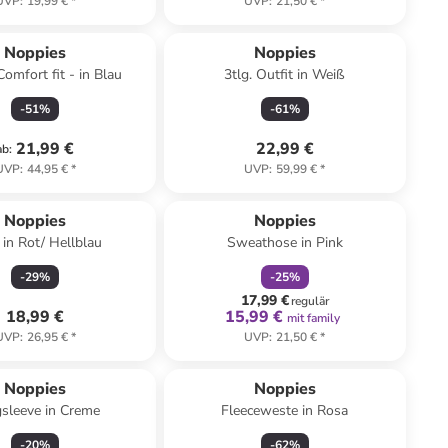
UVP
:
19,99 €
*
UVP
:
21,50 €
*
Noppies
Noppies
Comfort fit - in Blau
3tlg. Outfit in Weiß
-
51
%
-
61
%
21,99 €
22,99 €
ab
:
UVP
:
44,95 €
*
UVP
:
59,99 €
*
family
rabatt
Noppies
Noppies
 in Rot/ Hellblau
Sweathose in Pink
-
29
%
-
25
%
17,99 €
regulär
18,99 €
15,99 €
mit family
UVP
:
26,95 €
*
UVP
:
21,50 €
*
Noppies
Noppies
sleeve in Creme
Fleeceweste in Rosa
-
20
%
-
62
%