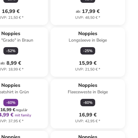
16,99 €
17,99 €
ab
:
UVP
:
21,50 €
*
UVP
:
48,50 €
*
Noppies
Noppies
 "Grado" in Braun
Longsleeve in Beige
-
52
%
-
25
%
8,99 €
15,99 €
ab
:
UVP
:
18,99 €
*
UVP
:
21,50 €
*
family
rabatt
Noppies
Noppies
atshirt in Grün
Fleeceweste in Beige
-
60
%
-
60
%
16,99 €
regulär
4,99 €
16,99 €
mit family
UVP
:
37,95 €
*
UVP
:
42,95 €
*
Noppies
Noppies