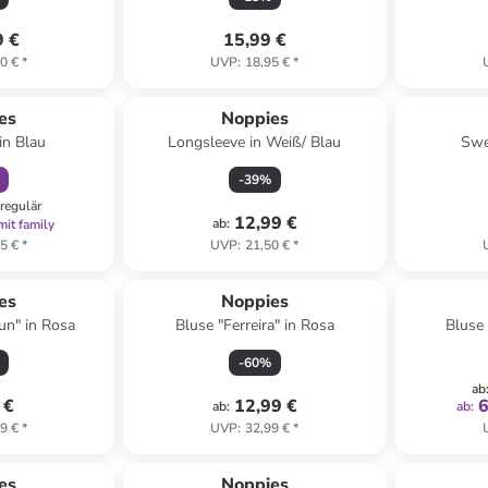
9 €
15,99 €
0 €
*
UVP
:
18,95 €
*
abatt
es
Noppies
in Blau
Longsleeve in Weiß/ Blau
Swe
-
39
%
regulär
12,99 €
ab
:
mit family
5 €
*
UVP
:
21,50 €
*
es
Noppies
lun" in Rosa
Bluse "Ferreira" in Rosa
Bluse 
-
60
%
ab
 €
12,99 €
6
ab
:
ab
:
9 €
*
UVP
:
32,99 €
*
es
Noppies