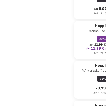
9,9
ab
:
UVP
:
21,5
family
r
Noppi
Jeansbluse 
-
63
%
12,99 €
ab
:
11,99 €
ab
:
UVP
:
32,9
Noppi
Winterjacke "Ju
-
62
%
29,99
UVP
:
79,9
Noppi