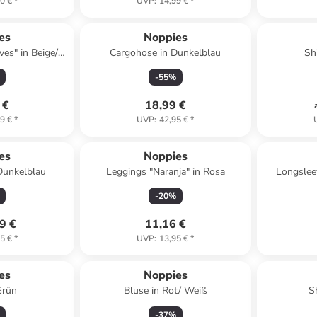
0 €
*
UVP
:
14,99 €
*
es
Noppies
es" in Beige/
Cargohose in Dunkelblau
Shi
-
55
%
 €
18,99 €
9 €
*
UVP
:
42,95 €
*
es
Noppies
Dunkelblau
Leggings "Naranja" in Rosa
Longslee
-
20
%
9 €
11,16 €
5 €
*
UVP
:
13,95 €
*
es
Noppies
Grün
Bluse in Rot/ Weiß
S
-
37
%