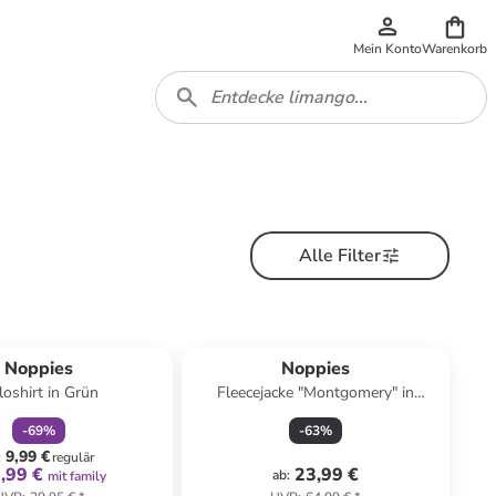
Mein Konto
Warenkorb
Alle Filter
family
rabatt
Noppies
Noppies
loshirt in Grün
Fleecejacke "Montgomery" in
Hellbraun
-
69
%
-
63
%
9,99 €
:
regulär
,99 €
23,99 €
ab
:
mit family