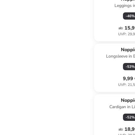
Leggings i
-
46
%
15,9
ab
:
UVP
:
29,9
Noppi
Longsleeve in 
-
53
%
9,99
UVP
:
21,5
Noppi
Cardigan in Li
-
52
%
18,9
ab
: