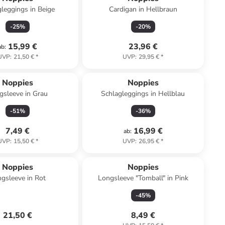
leggings in Beige
Cardigan in Hellbraun
-
25
%
-
20
%
15,99 €
23,96 €
ab
:
UVP
:
21,50 €
*
UVP
:
29,95 €
*
Noppies
Noppies
gsleeve in Grau
Schlagleggings in Hellblau
-
51
%
-
36
%
7,49 €
16,99 €
ab
:
UVP
:
15,50 €
*
UVP
:
26,95 €
*
Noppies
Noppies
gsleeve in Rot
Longsleeve "Tomball" in Pink
-
45
%
21,50 €
8,49 €