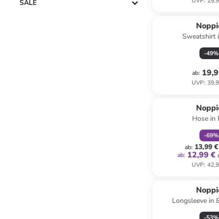
UVP
:
29,9
SALE
Noppi
Sweatshirt 
-
49
%
19,9
ab
:
UVP
:
39,9
family
r
Noppi
Hose in 
-
69
%
13,99 €
ab
:
12,99 €
ab
:
UVP
:
42,9
Noppi
Longsleeve in 
-
53
%