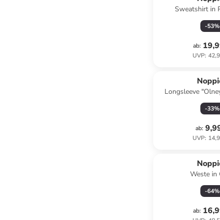
Sweatshirt in 
-
53
%
19,9
ab
:
UVP
:
42,9
Noppi
Longsleeve "Olney
-
33
%
9,9
ab
:
UVP
:
14,9
Noppi
Weste in
-
64
%
16,9
ab
: