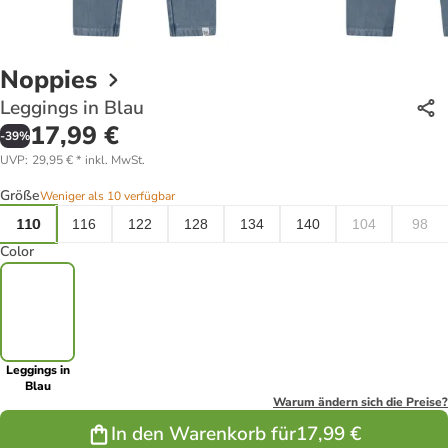
Noppies
Leggings in Blau
17,99 €
-
39
%
UVP
:
29,95 €
*
inkl. MwSt.
Größe
Weniger als 10 verfügbar
110
116
122
128
134
140
104
98
Color
Leggings in
Blau
Warum ändern sich die Preise?
In den Warenkorb für
17,99 €