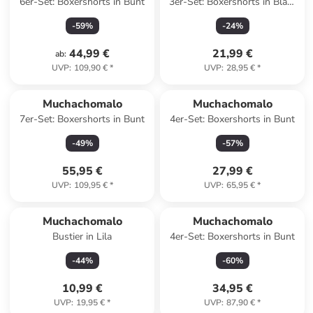
6er-Set: Boxershorts in Bunt
3er-Set: Boxershorts in Blau/
Rot/ Rosa
-
59
%
-
24
%
44,99 €
21,99 €
ab
:
UVP
:
109,90 €
*
UVP
:
28,95 €
*
Muchachomalo
Muchachomalo
7er-Set: Boxershorts in Bunt
4er-Set: Boxershorts in Bunt
-
49
%
-
57
%
55,95 €
27,99 €
UVP
:
109,95 €
*
UVP
:
65,95 €
*
Muchachomalo
Muchachomalo
Bustier in Lila
4er-Set: Boxershorts in Bunt
-
44
%
-
60
%
10,99 €
34,95 €
UVP
:
19,95 €
*
UVP
:
87,90 €
*