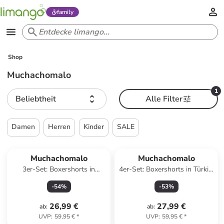
family
Shop
Muchachomalo
1
Beliebtheit
Alle Filter
Damen
Herren
Kinder
SALE
Muchachomalo
Muchachomalo
3er-Set: Boxershorts in
4er-Set: Boxershorts in Türkis/
Schwarz
Schwarz
-
54
%
-
53
%
26,99 €
27,99 €
ab
:
ab
:
UVP
:
59,95 €
*
UVP
:
59,95 €
*