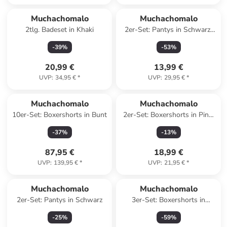
Muchachomalo
Muchachomalo
2tlg. Badeset in Khaki
2er-Set: Pantys in Schwarz/
Pink/ Rosa
-
39
%
-
53
%
20,99 €
13,99 €
UVP
:
34,95 €
*
UVP
:
29,95 €
*
Muchachomalo
Muchachomalo
10er-Set: Boxershorts in Bunt
2er-Set: Boxershorts in Pink/
Dunkelblau
-
37
%
-
13
%
87,95 €
18,99 €
UVP
:
139,95 €
*
UVP
:
21,95 €
*
Muchachomalo
Muchachomalo
2er-Set: Pantys in Schwarz
3er-Set: Boxershorts in
Schwarz/ Dunkelblau/ Türkis
-
25
%
-
59
%