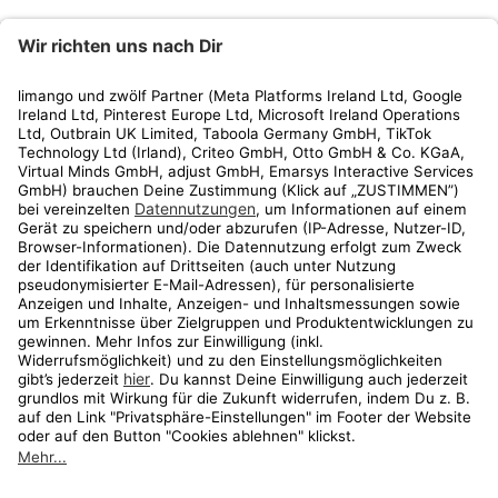
limango
Rechtliches
Kundenservice
Shop
Aktionen
Travel