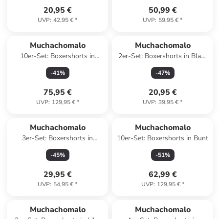
20,95 €
50,99 €
UVP
:
42,95 €
*
UVP
:
59,95 €
*
Muchachomalo
Muchachomalo
10er-Set: Boxershorts in
2er-Set: Boxershorts in Blau/
Schwarz/ Grau/ Weiß
Schwarz
-
41
%
-
47
%
75,95 €
20,95 €
UVP
:
129,95 €
*
UVP
:
39,95 €
*
Muchachomalo
Muchachomalo
3er-Set: Boxershorts in
10er-Set: Boxershorts in Bunt
Dunkelblau/ Lila/ Schwarz
-
45
%
-
51
%
29,95 €
62,99 €
UVP
:
54,95 €
*
UVP
:
129,95 €
*
Muchachomalo
Muchachomalo