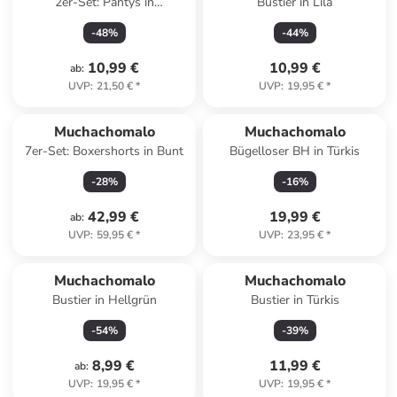
2er-Set: Pantys in
Bustier in Lila
Dunkelblau/ Blau
-
48
%
-
44
%
10,99 €
10,99 €
ab
:
UVP
:
21,50 €
*
UVP
:
19,95 €
*
Muchachomalo
Muchachomalo
7er-Set: Boxershorts in Bunt
Bügelloser BH in Türkis
-
28
%
-
16
%
42,99 €
19,99 €
ab
:
UVP
:
59,95 €
*
UVP
:
23,95 €
*
Muchachomalo
Muchachomalo
Bustier in Hellgrün
Bustier in Türkis
-
54
%
-
39
%
8,99 €
11,99 €
ab
:
UVP
:
19,95 €
*
UVP
:
19,95 €
*