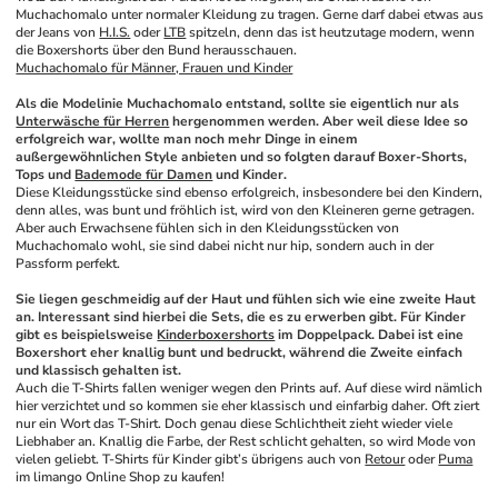
Muchachomalo unter normaler Kleidung zu tragen. Gerne darf dabei etwas aus 
der Jeans von 
H.I.S.
 oder 
LTB
 spitzeln, denn das ist heutzutage modern, wenn 
die Boxershorts über den Bund herausschauen.
Muchachomalo für Männer, Frauen und Kinder
Als die Modelinie Muchachomalo entstand, sollte sie eigentlich nur als 
Unterwäsche für Herren
 hergenommen werden. Aber weil diese Idee so 
erfolgreich war, wollte man noch mehr Dinge in einem 
außergewöhnlichen Style anbieten und so folgten darauf Boxer-Shorts, 
Tops und 
Bademode für Damen
 und Kinder.
Diese Kleidungsstücke sind ebenso erfolgreich, insbesondere bei den Kindern, 
denn alles, was bunt und fröhlich ist, wird von den Kleineren gerne getragen. 
Aber auch Erwachsene fühlen sich in den Kleidungsstücken von 
Muchachomalo wohl, sie sind dabei nicht nur hip, sondern auch in der 
Passform perfekt. 
Sie liegen geschmeidig auf der Haut und fühlen sich wie eine zweite Haut 
an. Interessant sind hierbei die Sets, die es zu erwerben gibt. Für Kinder 
gibt es beispielsweise 
Kinderboxershorts
 im Doppelpack. Dabei ist eine 
Boxershort eher knallig bunt und bedruckt, während die Zweite einfach 
und klassisch gehalten ist.
Auch die T-Shirts fallen weniger wegen den Prints auf. Auf diese wird nämlich 
hier verzichtet und so kommen sie eher klassisch und einfarbig daher. Oft ziert 
nur ein Wort das T-Shirt. Doch genau diese Schlichtheit zieht wieder viele 
Liebhaber an. Knallig die Farbe, der Rest schlicht gehalten, so wird Mode von 
vielen geliebt. T-Shirts für Kinder gibt’s übrigens auch von 
Retour
 oder 
Puma
im limango Online Shop zu kaufen! 