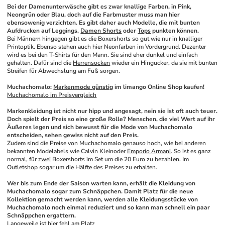
Bei der Damenunterwäsche gibt es zwar knallige Farben, in Pink, 
Neongrün oder Blau, doch auf die Farbmuster muss man hier 
ebensowenig verzichten. Es gibt daher auch Modelle, die mit bunten 
Aufdrucken auf Leggings, 
Damen Shorts
 oder 
Tops
 punkten können.
Bei Männern hingegen gibt es die Boxershorts so gut wie nur in knalliger 
Printoptik. Ebenso stehen auch hier Neonfarben im Vordergrund. Dezenter 
wird es bei den T-Shirts für den Mann. Sie sind eher dunkel und einfach 
gehalten. Dafür sind die 
Herrensocken
 wieder ein Hingucker, da sie mit bunten 
Streifen für Abwechslung am Fuß sorgen.
Muchachomalo: 
Markenmode günstig
 im limango Online Shop kaufen!
Muchachomalo im Preisvergleich
Markenkleidung ist nicht nur hipp und angesagt, nein sie ist oft auch teuer. 
Doch spielt der Preis so eine große Rolle? Menschen, die viel Wert auf ihr 
Äußeres legen und sich bewusst für die Mode von Muchachomalo 
entscheiden, sehen gewiss nicht auf den Preis.
Zudem sind die Preise von Muchachomalo genauso hoch, wie bei anderen 
bekannten Modelabels wie Calvin Kleinoder 
Emporio Armani
. So ist es ganz 
normal, für 
zwei
 Boxershorts im Set um die 20 Euro zu bezahlen. Im 
Outletshop sogar um die Hälfte des Preises zu erhalten. 
Wer bis zum Ende der Saison warten kann, erhält die Kleidung von 
Muchachomalo sogar zum Schnäppchen. Damit Platz für die neue 
Kollektion gemacht werden kann, werden alle Kleidungsstücke von 
Muchachomalo noch einmal reduziert und so kann man schnell ein paar 
Schnäppchen ergattern.
Langeweile ist hier fehl am Platz