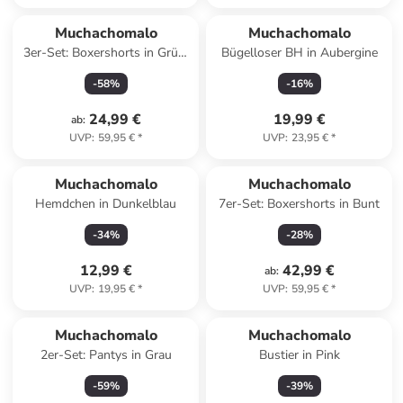
Muchachomalo
Muchachomalo
3er-Set: Boxershorts in Grün/
Bügelloser BH in Aubergine
Bunt/ Schwarz
-
58
%
-
16
%
24,99 €
19,99 €
ab
:
UVP
:
59,95 €
*
UVP
:
23,95 €
*
Muchachomalo
Muchachomalo
Hemdchen in Dunkelblau
7er-Set: Boxershorts in Bunt
-
34
%
-
28
%
12,99 €
42,99 €
ab
:
UVP
:
19,95 €
*
UVP
:
59,95 €
*
Muchachomalo
Muchachomalo
2er-Set: Pantys in Grau
Bustier in Pink
-
59
%
-
39
%