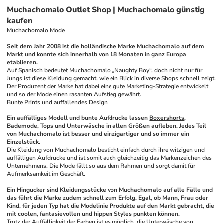
Muchachomalo Outlet Shop | Muchachomalo günstig
kaufen
Muchachomalo Mode
Seit dem Jahr 2008 ist die holländische Marke Muchachomalo auf dem 
Markt und konnte sich innerhalb von 18 Monaten in ganz Europa 
etablieren.
Auf Spanisch bedeutet Muchachomalo „Naughty Boy“, doch nicht nur für 
Jungs ist diese Kleidung gemacht, wie ein Blick in diverse Shops schnell zeigt. 
Der Produzent der Marke hat dabei eine gute Marketing-Strategie entwickelt 
und so der Mode einen rasanten Aufstieg gewährt.
Bunte Prints und auffallendes Design
Ein auffälliges Modell und bunte Aufdrucke lassen 
Boxershorts
, 
Bademode, Tops und Unterwäsche in allen Größen aufleben. Jedes Teil 
von Muchachomalo ist besser und einzigartiger und so immer ein 
Einzelstück.
Die Kleidung von Muchachomalo besticht einfach durch ihre witzigen und 
auffälligen Aufdrucke und ist somit auch gleichzeitig das Markenzeichen des 
Unternehmens. Die Mode fällt so aus dem Rahmen und sorgt damit für 
Aufmerksamkeit im Geschäft. 
Ein Hingucker sind Kleidungsstücke von Muchachomalo auf alle Fälle und 
das führt die Marke zudem schnell zum Erfolg. Egal, ob Mann, Frau oder 
Kind, für jeden Typ hat die Modelinie Produkte auf den Markt gebracht, die 
mit coolen, fantasievollen und hippen Styles punkten können.
Trotz der Auffälligkeit der Farben ist es möglich, die Unterwäsche von 