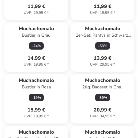
11,99 €
11,99 €
UVP
:
29,95 €
*
UVP
:
19,95 €
*
Muchachomalo
Muchachomalo
Bustier in Grau
2er-Set: Pantys in Schwarz/
Türkis/ Hellblau
-
24
%
-
53
%
14,99 €
13,99 €
UVP
:
19,95 €
*
UVP
:
29,95 €
*
Muchachomalo
Muchachomalo
Bustier in Rosa
2tlg. Badeset in Grau
-
19
%
-
39
%
15,99 €
20,99 €
UVP
:
19,95 €
*
UVP
:
34,95 €
*
Muchachomalo
Muchachomalo