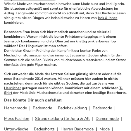
Wie die Mode von Muchachomalo beweist, kann Mode bunt und knallig sein. 
Sie ist zudem zeitgemäß und sorgt so für eine farbliche Abwechslung im 
Alltag. Langeweile kommt hier nicht so schnell auf, denn die Oberteile lassen 
sich gut zu vielen Dingen wie beispielsweise zu Hosen von 
Jack & Jones
kombinieren. 
Besonders Frau kann sich hier modisch austoben und so vielerlei 
kombinieren. Warum nicht die bunte Print
damenleggings
 mit einem 
Jeansrock
 kombinieren und als Oberteil ein knallig pinkfarbenes Top 
wählen? Der Hingucker ist man sofort.
Dem tristen Grau im Frühling den Kampf mit der bunten Farbe von 
Muchachomalo ansagen und so immer gut aussehen. Zudem gleich für den 
Sommer sich die heißen Bikinis von Muchachomalo reservieren und am Strand 
ebenfalls eine gute Figur machen. 
Sich entweder die Mode der letzten Saison günstig sichern oder auf die 
neue Strandmode 2014 warten. Männer müssen hier zudem in nichts 
nachstehen, denn auch für sie gibt es 
Socken
, die gut zur 
Jeans
 von 
Herrlicher
 getragen werden können, kombiniert mit einem schlichten 
T-
Shirt
 der Modelinie Muchachomalo und darunter eine knallige Boxerhorts.
Das könnte Dir auch gefallen
:
Herrenmode
Bademode
Badebekleidung
Bademode
Mexx Fashion
Strandkleidung für Jung & Alt
Damenmode
Unterwäsche
Badeshorts
Herren Bademode
Mode