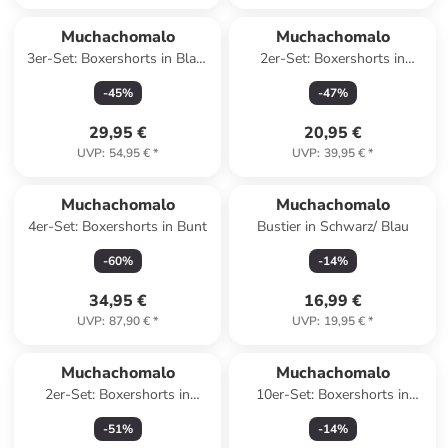
Muchachomalo
Muchachomalo
3er-Set: Boxershorts in Blau/
2er-Set: Boxershorts in
Pink/ Schwarz
Dunkelblau/ Blau
-
45
%
-
47
%
29,95 €
20,95 €
UVP
:
54,95 €
*
UVP
:
39,95 €
*
Muchachomalo
Muchachomalo
4er-Set: Boxershorts in Bunt
Bustier in Schwarz/ Blau
-
60
%
-
14
%
34,95 €
16,99 €
UVP
:
87,90 €
*
UVP
:
19,95 €
*
Muchachomalo
Muchachomalo
2er-Set: Boxershorts in
10er-Set: Boxershorts in
Schwarz/ Grün
Schwarz/ Dunkelblau
-
51
%
-
14
%