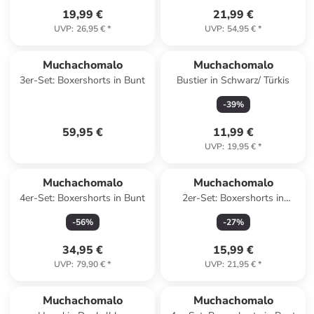
19,99 €
21,99 €
UVP
:
26,95 €
*
UVP
:
54,95 €
*
Muchachomalo
Muchachomalo
3er-Set: Boxershorts in Bunt
Bustier in Schwarz/ Türkis
-
39
%
59,95 €
11,99 €
UVP
:
19,95 €
*
Muchachomalo
Muchachomalo
4er-Set: Boxershorts in Bunt
2er-Set: Boxershorts in
Schwarz/ Hellgrün
-
56
%
-
27
%
34,95 €
15,99 €
UVP
:
79,90 €
*
UVP
:
21,95 €
*
Muchachomalo
Muchachomalo