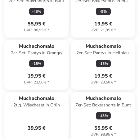
7er-Set: Boxershorts in Bunt
2er-Set: Boxershorts in Blau/
Pink
-
43
%
-
9
%
55,95 €
19,95 €
UVP
:
98,95 €
*
UVP
:
21,95 €
*
Muchachomalo
Muchachomalo
2er-Set: Pantys in Orange/
2er-Set: Pantys in Hellblau/
Lila
Orange
-
15
%
-
15
%
19,95 €
19,95 €
UVP
:
23,50 €
*
UVP
:
23,50 €
*
Muchachomalo
Muchachomalo
2tlg. Wäscheset in Grün
7er-Set: Boxershorts in Bunt
-
43
%
39,95 €
55,95 €
UVP
:
98,95 €
*