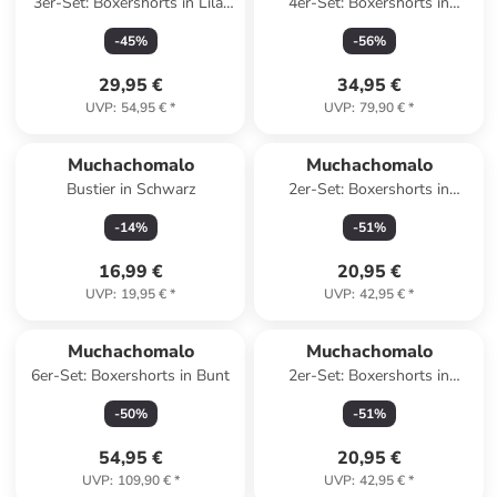
3er-Set: Boxershorts in Lila/
4er-Set: Boxershorts in
Pink/ Dunkelblau
Schwarz/ Pink/ Blau
-
45
%
-
56
%
29,95 €
34,95 €
UVP
:
54,95 €
*
UVP
:
79,90 €
*
Muchachomalo
Muchachomalo
Bustier in Schwarz
2er-Set: Boxershorts in
Dunkelblau/ Türkis
-
14
%
-
51
%
16,99 €
20,95 €
UVP
:
19,95 €
*
UVP
:
42,95 €
*
Muchachomalo
Muchachomalo
6er-Set: Boxershorts in Bunt
2er-Set: Boxershorts in
Schwarz/ Koralle
-
50
%
-
51
%
54,95 €
20,95 €
UVP
:
109,90 €
*
UVP
:
42,95 €
*