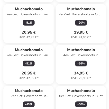
Muchachomalo
Muchachomalo
2er-Set: Boxershorts in Grün/
2er-Set: Boxershorts in Grün/
Pink
Hellbraun
-
51
%
-
20
%
20,95 €
19,95 €
UVP
:
42,95 €
*
UVP
:
24,95 €
*
Muchachomalo
Muchachomalo
2er-Set: Boxershorts in Grün/
4er-Set: Boxershorts in
Rosa
Schwarz/ Dunkelblau/ Lila
-
51
%
-
56
%
20,95 €
34,95 €
UVP
:
42,95 €
*
UVP
:
79,90 €
*
Muchachomalo
Muchachomalo
7er-Set: Boxershorts in
6er-Set: Boxershorts in Bunt
Dunkelblau/ Blau/ Schwarz
-
43
%
-
50
%