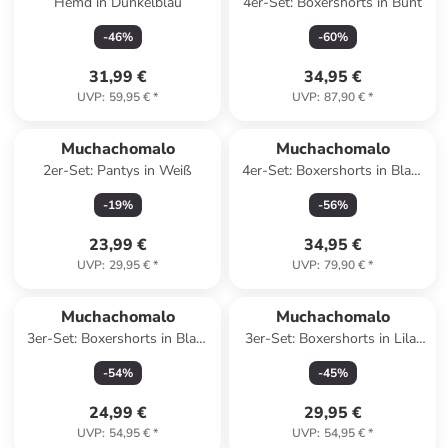
Hemd in Dunkelblau
4er-Set: Boxershorts in Bunt
-
46
%
-
60
%
31,99 €
34,95 €
UVP
:
59,95 €
*
UVP
:
87,90 €
*
Muchachomalo
Muchachomalo
2er-Set: Pantys in Weiß
4er-Set: Boxershorts in Blau/
Türkis/ Grau
-
19
%
-
56
%
23,99 €
34,95 €
UVP
:
29,95 €
*
UVP
:
79,90 €
*
Muchachomalo
Muchachomalo
3er-Set: Boxershorts in Blau/
3er-Set: Boxershorts in Lila/
Rot/ Rosa
Blau/ Schwarz
-
54
%
-
45
%
24,99 €
29,95 €
UVP
:
54,95 €
*
UVP
:
54,95 €
*