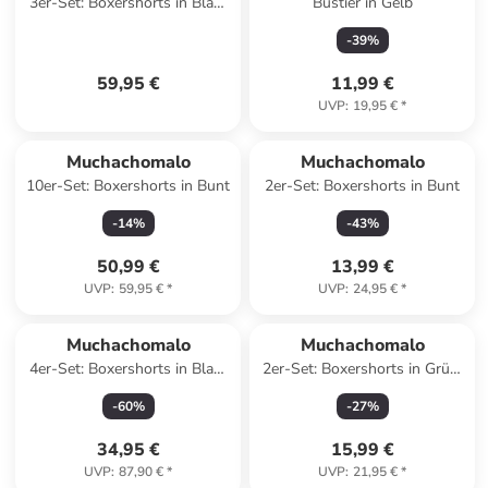
3er-Set: Boxershorts in Blau/
Bustier in Gelb
Bunt
-
39
%
59,95 €
11,99 €
UVP
:
19,95 €
*
Muchachomalo
Muchachomalo
10er-Set: Boxershorts in Bunt
2er-Set: Boxershorts in Bunt
-
14
%
-
43
%
50,99 €
13,99 €
UVP
:
59,95 €
*
UVP
:
24,95 €
*
Muchachomalo
Muchachomalo
4er-Set: Boxershorts in Blau/
2er-Set: Boxershorts in Grün/
Schwarz
Blau
-
60
%
-
27
%
34,95 €
15,99 €
UVP
:
87,90 €
*
UVP
:
21,95 €
*