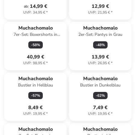
14,99 €
12,99 €
ab
:
UVP
:
34,95 €
*
UVP
:
21,95 €
*
Muchachomalo
Muchachomalo
7er-Set: Boxershorts in
2er-Set: Pantys in Grau
Schwarz/ Dunkelblau/ Blau
-
58
%
-
48
%
40,99 €
13,99 €
UVP
:
98,95 €
*
UVP
:
26,95 €
*
Muchachomalo
Muchachomalo
Bustier in Hellblau
Bustier in Dunkelblau
-
57
%
-
62
%
8,49 €
7,49 €
UVP
:
19,95 €
*
UVP
:
19,95 €
*
Muchachomalo
Muchachomalo