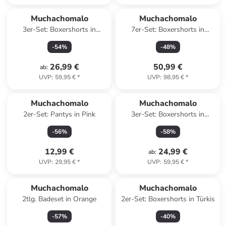
Muchachomalo
Muchachomalo
3er-Set: Boxershorts in
7er-Set: Boxershorts in
Dunkelblau/ Hellblau
Schwarz/ Bunt
-
54
%
-
48
%
26,99 €
50,99 €
ab
:
UVP
:
59,95 €
*
UVP
:
98,95 €
*
Muchachomalo
Muchachomalo
2er-Set: Pantys in Pink
3er-Set: Boxershorts in
Orange/ Hellblau/ Bunt
-
56
%
-
58
%
12,99 €
24,99 €
ab
:
UVP
:
29,95 €
*
UVP
:
59,95 €
*
Muchachomalo
Muchachomalo
2tlg. Badeset in Orange
2er-Set: Boxershorts in Türkis
-
57
%
-
40
%