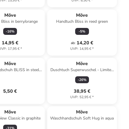
UVP
:
15,95 €
*
UVP
:
8,50 €
*
Möve
Möve
Bliss in berry/orange
Handtuch Bliss in reed green
-
16
%
-
5
%
14,95 €
14,20 €
ab
:
UVP
:
17,95 €
*
UVP
:
14,95 €
*
Möve
Möve
schuh BLISS in steel
Duschtuch Superwuschel - Limited
blue
Edition in yellow
-
26
%
5,50 €
38,95 €
UVP
:
52,95 €
*
Möve
Möve
ew Classic in graphite
Waschhandschuh Soft Hug in aqua
-
31
%