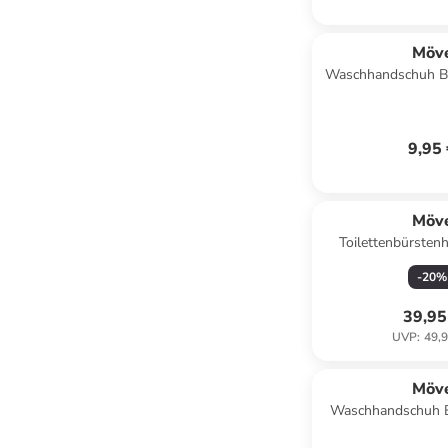
Möv
Waschhandschuh B
ston
9,95
Möv
Toilettenbürstenh
crem
-
20
%
39,95
UVP
:
49,9
Möv
Waschhandschuh B