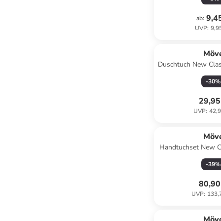
9,4
ab
:
UVP
:
9,9
Möv
Duschtuch New Class
-
30
%
29,95
UVP
:
42,9
Möv
Handtuchset New Cl
graphi
-
39
%
80,90
UVP
:
133,
Möv