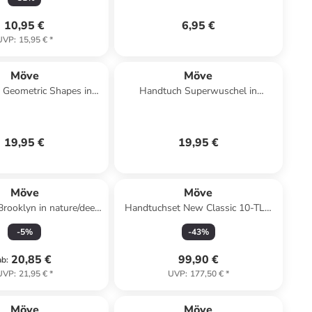
10,95 €
6,95 €
UVP
:
15,95 €
*
Möve
Möve
 Geometric Shapes in
Handtuch Superwuschel in
steel blue
ruby/coral
19,95 €
19,95 €
Möve
Möve
rooklyn in nature/deep
Handtuchset New Classic 10-TLG
sea
in cornflower
-
5
%
-
43
%
20,85 €
99,90 €
ab
:
UVP
:
21,95 €
*
UVP
:
177,50 €
*
Möve
Möve