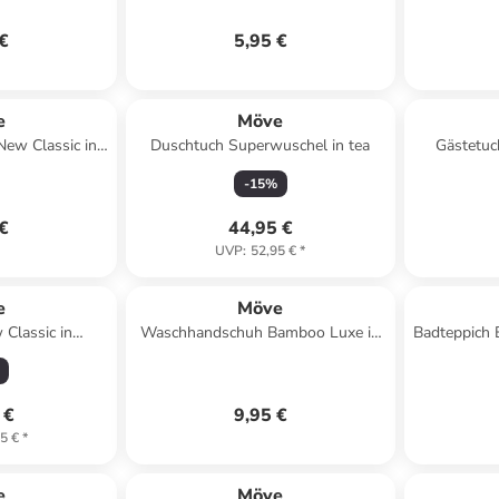
 €
5,95 €
e
Möve
ew Classic in
Duschtuch Superwuschel in tea
Gästetuc
rry
-
15
%
 €
44,95 €
UVP
:
52,95 €
*
e
Möve
Classic in
Waschhandschuh Bamboo Luxe in
Badteppich 
wer
silver grey
 €
9,95 €
5 €
*
e
Möve