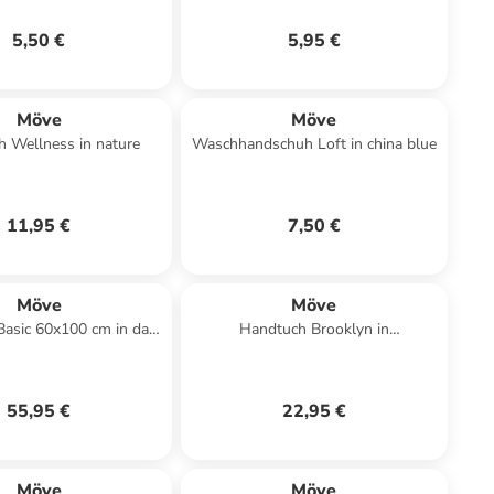
5,50 €
5,95 €
Möve
Möve
h Wellness in nature
Waschhandschuh Loft in china blue
11,95 €
7,50 €
Möve
Möve
Basic 60x100 cm in dark
Handtuch Brooklyn in
grey
nature/cashmere
55,95 €
22,95 €
Möve
Möve