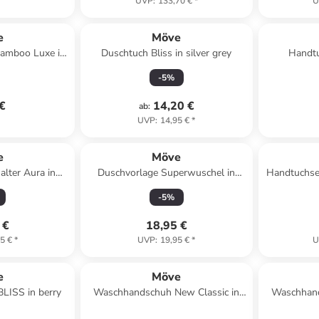
UVP
:
133,70 €
*
U
e
Möve
amboo Luxe in
Duschtuch Bliss in silver grey
Handtu
e
-
5
%
 €
14,20 €
ab
:
UVP
:
14,95 €
*
e
Möve
alter Aura in
Duschvorlage Superwuschel in
Handtuchse
e
cashmere
-
5
%
 €
18,95 €
5 €
*
UVP
:
19,95 €
*
U
e
Möve
LISS in berry
Waschhandschuh New Classic in
Waschhand
graphite