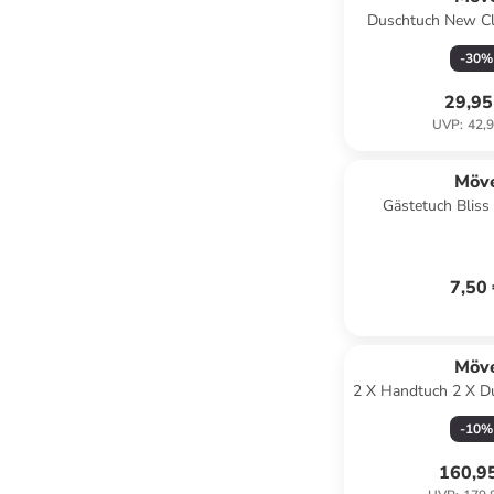
Duschtuch New Cla
grey
-
30
%
29,95
UVP
:
42,9
Möv
Gästetuch Bliss
7,50
Möv
2 X Handtuch 2 X D
Brooklyn Fischgrat 
-
10
%
160,9