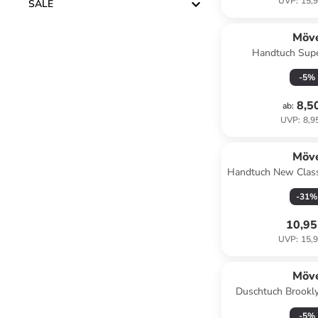
UVP
:
15,9
SALE
Möv
Handtuch Sup
Superwuschel 5
-
5
%
cashme
8,5
ab
:
UVP
:
8,9
Möv
Handtuch New Classi
-
31
%
10,95
UVP
:
15,9
Möv
Duschtuch Brookly
-
5
%