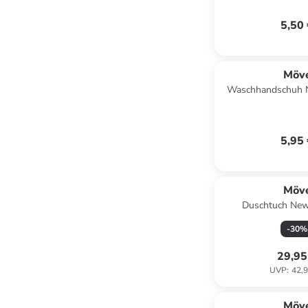
5,50
Möv
Waschhandschuh N
raspbe
5,95
Möv
Duschtuch New 
cornflo
-
30
%
29,95
UVP
:
42,9
Möv