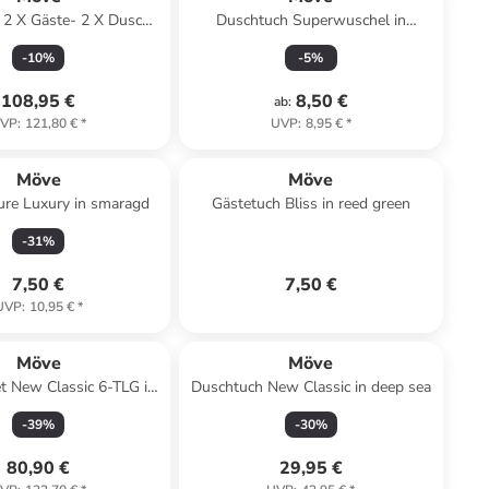
 2 X Gäste- 2 X Dusch-
Duschtuch Superwuschel in
h im Set Bliss in Reed
aquamarine
-
10
%
-
5
%
green
108,95 €
8,50 €
ab
:
VP
:
121,80 €
*
UVP
:
8,95 €
*
Möve
Möve
ure Luxury in smaragd
Gästetuch Bliss in reed green
-
31
%
7,50 €
7,50 €
UVP
:
10,95 €
*
Möve
Möve
t New Classic 6-TLG in
Duschtuch New Classic in deep sea
raspberry
-
39
%
-
30
%
80,90 €
29,95 €