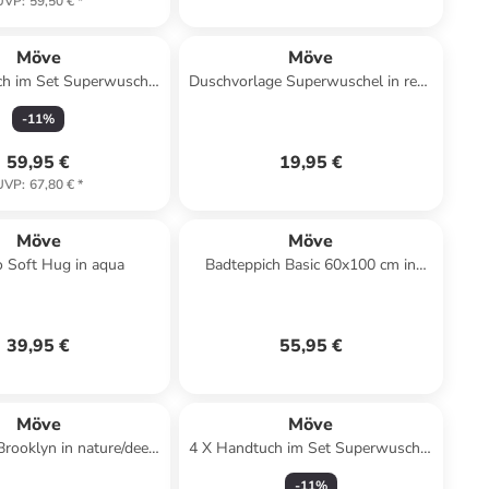
UVP
:
59,50 €
*
Möve
Möve
ch im Set Superwuschel
Duschvorlage Superwuschel in reed
in Cashmere
green
-
11
%
59,95 €
19,95 €
UVP
:
67,80 €
*
Möve
Möve
 Soft Hug in aqua
Badteppich Basic 60x100 cm in
cashmere
39,95 €
55,95 €
Möve
Möve
rooklyn in nature/deep
4 X Handtuch im Set Superwuschel
sea
in Dark grey
-
11
%