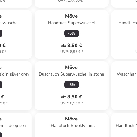
5 €
*
UVP
:
177,50 €
*
e
Möve
erwuschel
Handtuch Superwuschel
Handtuch 
0x100 cm in
Superwuschel 50x100 cm in tea
-
5
%
re
0 €
8,50 €
ab
:
5 €
*
UVP
:
8,95 €
*
e
Möve
c in silver grey
Duschtuch Superwuschel in stone
Waschhand
-
5
%
 €
8,50 €
ab
:
5 €
*
UVP
:
8,95 €
*
e
Möve
n in deep sea
Handtuch Brooklyn in
Handtuch N
nature/cashmere