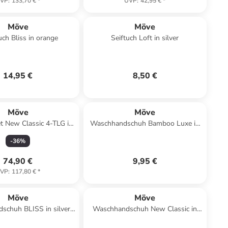
VP
:
133,70 €
*
UVP
:
42,95 €
*
Möve
Möve
ch Bliss in orange
Seiftuch Loft in silver
14,95 €
8,50 €
Möve
Möve
t New Classic 4-TLG in
Waschhandschuh Bamboo Luxe in
cornflower
black
-
36
%
74,90 €
9,95 €
VP
:
117,80 €
*
Möve
Möve
schuh BLISS in silver
Waschhandschuh New Classic in
grey
lagoon