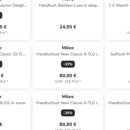
utumn Delights
Handtuch Bamboo Luxe in deep
2 X Wasch-
ue - 426 in dark
lake
2 X Handtuc
426
5 €
24,95 €
5 €
*
U
e
Möve
lassic 10-TLG
Handtuchset New Classic 6-TLG in
Seiftuch P
oon
lagoon
-
39
%
 €
80,90 €
50 €
*
UVP
:
133,70 €
*
e
Möve
LISS in snow
Handtuchset New Classic 6-TLG in
Handtuchse
snow
-
39
%
 €
80,90 €