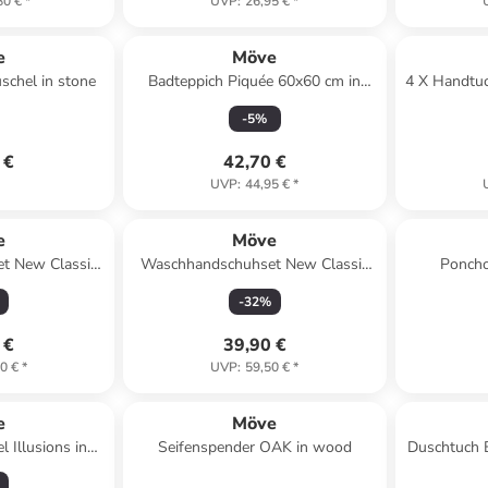
80 €
*
UVP
:
26,95 €
*
e
Möve
chel in stone
Badteppich Piquée 60x60 cm in
4 X Handtu
steel blue
-
5
%
 €
42,70 €
UVP
:
44,95 €
*
e
Möve
t New Classic
Waschhandschuhset New Classic
Poncho
rnflower
10-TLG in deep sea
-
32
%
 €
39,90 €
0 €
*
UVP
:
59,50 €
*
e
Möve
 Illusions in
Seifenspender OAK in wood
Duschtuch B
lor