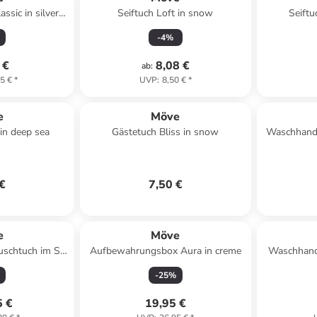
ssic in silver
Seiftuch Loft in snow
Seiftu
-
4
%
 €
8,08 €
ab
:
5 €
*
UVP
:
8,50 €
*
e
Möve
 in deep sea
Gästetuch Bliss in snow
Waschhand
 €
7,50 €
e
Möve
uschtuch im Set
Aufbewahrungsbox Aura in creme
Waschhand
in Nature/Black
10
-
25
%
5 €
19,95 €