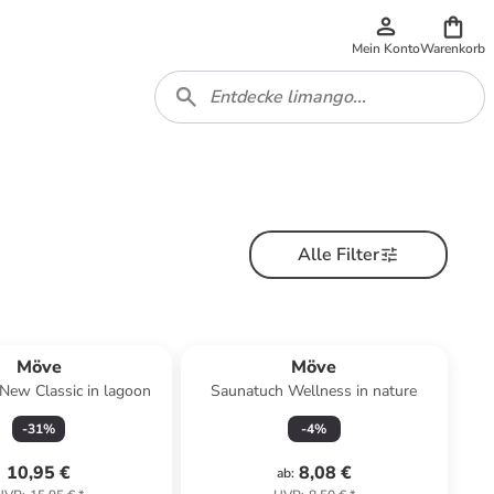
Mein Konto
Warenkorb
Alle Filter
Möve
Möve
New Classic in lagoon
Saunatuch Wellness in nature
-
31
%
-
4
%
10,95 €
8,08 €
ab
: