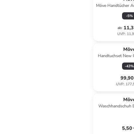
Möve Handtücher A
Perlstruktur dark bl
-
5
%
blue - 
11,3
ab
:
UVP
:
11,9
Möv
Handtuchset New C
in lag
-
43
%
99,90
UVP
:
177,
Möv
Waschhandschuh B
5,50