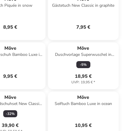
ch Piquée in snow
Gästetuch New Classic in graphite
8,95 €
7,95 €
Möve
Möve
schuh Bamboo Luxe in
Duschvorlage Superwuschel in
snow
stone
-
5
%
9,95 €
18,95 €
UVP
:
19,95 €
*
Möve
Möve
schuhset New Classic
Seiftuch Bamboo Luxe in ocean
-TLG in snow
-
32
%
39,90 €
10,95 €