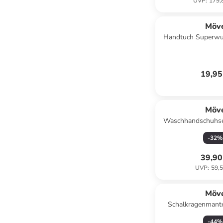
UVP
:
179,
Möv
Handtuch Superwus
19,95
Möv
Waschhandschuhse
10-TLG in co
-
32
%
39,90
UVP
:
59,5
Möv
Schalkragenmantel
multico
-
44
%