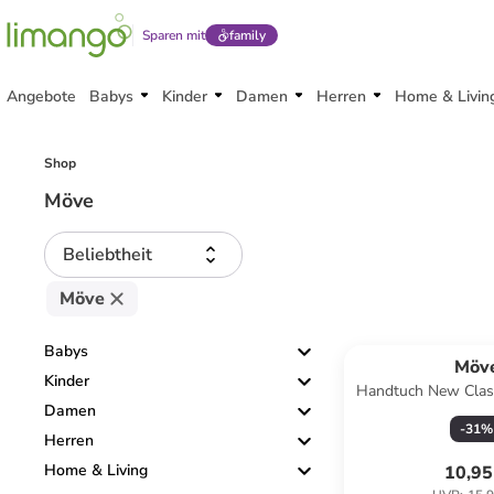
Sparen mit
family
Angebote
Babys
Kinder
Damen
Herren
Home & Livin
Shop
Möve
Beliebtheit
Möve
Babys
Möv
Kinder
Handtuch New Class
Damen
-
31
%
Herren
Home & Living
10,95