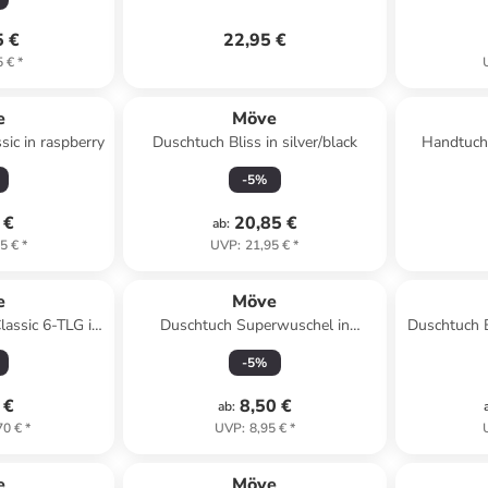
5 €
22,95 €
5 €
*
e
Möve
ic in raspberry
Duschtuch Bliss in silver/black
Handtuch
-
5
%
 €
20,85 €
ab
:
5 €
*
UVP
:
21,95 €
*
e
Möve
assic 6-TLG in
Duschtuch Superwuschel in
Duschtuch B
te
cornflower
-
5
%
 €
8,50 €
ab
:
70 €
*
UVP
:
8,95 €
*
e
Möve