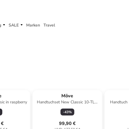
g
SALE
Marken
Travel
e
Möve
ic in raspberry
Handtuchset New Classic 10-TLG
Handtuch 
in grey
-
43
%
 €
99,90 €