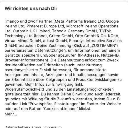
limango
Rechtliches
Kundenservice
Shop
Aktionen
Travel