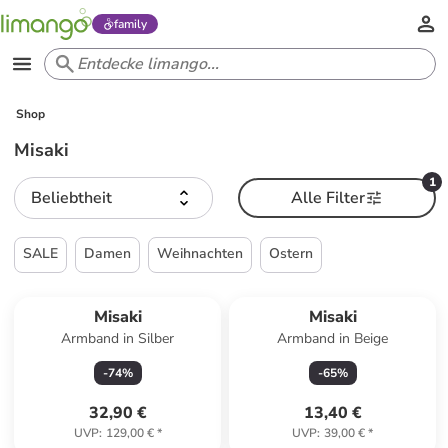
family
Shop
Misaki
1
Beliebtheit
Alle Filter
SALE
Damen
Weihnachten
Ostern
Misaki
Misaki
Armband in Silber
Armband in Beige
-
74
%
-
65
%
32,90 €
13,40 €
UVP
:
129,00 €
*
UVP
:
39,00 €
*