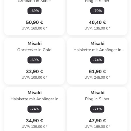
Armband in Silber
Ring in Silber
-
69
%
-
70
%
50,90 €
40,40 €
UVP
:
169,00 €
*
UVP
:
135,00 €
*
Misaki
Misaki
Ohrstecker in Gold
Halskette mit Anhänger in
Silber – (L)80cm
-
69
%
-
74
%
32,90 €
61,90 €
UVP
:
109,00 €
*
UVP
:
245,00 €
*
Misaki
Misaki
Halskette mit Anhänger in
Ring in Silber
Silber – (L)45cm
-
74
%
-
71
%
34,90 €
47,90 €
UVP
:
139,00 €
*
UVP
:
169,00 €
*