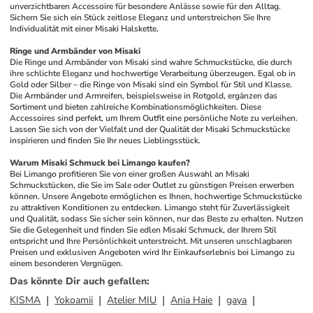
unverzichtbaren Accessoire für besondere Anlässe sowie für den Alltag. 
Sichern Sie sich ein Stück zeitlose Eleganz und unterstreichen Sie Ihre 
Individualität mit einer Misaki Halskette.
Ringe und Armbänder von Misaki
Die Ringe und Armbänder von Misaki sind wahre Schmuckstücke, die durch 
ihre schlichte Eleganz und hochwertige Verarbeitung überzeugen. Egal ob in 
Gold oder Silber – die Ringe von Misaki sind ein Symbol für Stil und Klasse. 
Die Armbänder und Armreifen, beispielsweise in Rotgold, ergänzen das 
Sortiment und bieten zahlreiche Kombinationsmöglichkeiten. Diese 
Accessoires sind perfekt, um Ihrem Outfit eine persönliche Note zu verleihen. 
Lassen Sie sich von der Vielfalt und der Qualität der Misaki Schmuckstücke 
inspirieren und finden Sie Ihr neues Lieblingsstück.
Warum Misaki Schmuck bei Limango kaufen?
Bei Limango profitieren Sie von einer großen Auswahl an Misaki 
Schmuckstücken, die Sie im Sale oder Outlet zu günstigen Preisen erwerben 
können. Unsere Angebote ermöglichen es Ihnen, hochwertige Schmuckstücke 
zu attraktiven Konditionen zu entdecken. Limango steht für Zuverlässigkeit 
und Qualität, sodass Sie sicher sein können, nur das Beste zu erhalten. Nutzen 
Sie die Gelegenheit und finden Sie edlen Misaki Schmuck, der Ihrem Stil 
entspricht und Ihre Persönlichkeit unterstreicht. Mit unseren unschlagbaren 
Preisen und exklusiven Angeboten wird Ihr Einkaufserlebnis bei Limango zu 
einem besonderen Vergnügen.
Das könnte Dir auch gefallen
:
KISMA
Yokoamii
Atelier MIU
Ania Haie
gaya