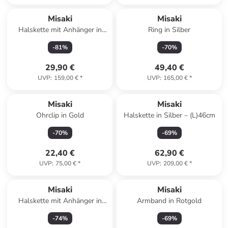
Misaki
Misaki
Halskette mit Anhänger in
Ring in Silber
Silber – (L)80cm
-
81
%
-
70
%
29,90 €
49,40 €
UVP
:
159,00 €
*
UVP
:
165,00 €
*
Misaki
Misaki
Ohrclip in Gold
Halskette in Silber – (L)46cm
-
70
%
-
69
%
22,40 €
62,90 €
UVP
:
75,00 €
*
UVP
:
209,00 €
*
Misaki
Misaki
Halskette mit Anhänger in
Armband in Rotgold
Silber – (L)49cm
-
74
%
-
69
%