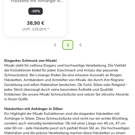
Halskette mit Anhänger in
Silber – (L)49cm
-
69
%
38,90 €
UVP
:
129,00 €
*
1
Eleganter Schmuck von Misaki
Misaki steht für zeitlose Eleganz und hochwertige Verarbeitung. Die Vielfalt 
der Kollektionen bietet für jeden Geschmack und Anlass das passende 
Schmuckstück. Bei Limango finden Sie eine erlesene Auswahl an Ringen, 
Halsketten, Armbändern und Armreifen von Misaki, die durch ihre filigrane 
Gestaltung und edlen Materialien bestechen. Ob Gold, Silber oder Rotgold – 
jedes Stück überzeugt durch seine besondere Ästhetik und Qualität. 
Entdecken Sie unsere Misaki Schmuckstücke und setzen Sie stilvolle Akzente 
in Ihrem Outfit.
Halsketten mit Anhänger in Silber
Ein Highlight der Misaki Kollektionen sind die eleganten Halsketten mit 
Anhänger in Silber. Diese Schmuckstücke sind nicht nur ein echter Blickfang, 
sondern auch vielseitig kombinierbar. Ob mit einer Länge von 45 cm, 47 cm 
oder 60 cm – jede Halskette passt sich perfekt Ihrem Stil an. Die hochwertigen 
Materialien und die präzise Verarbeitung machen diese Halsketten zu einem 