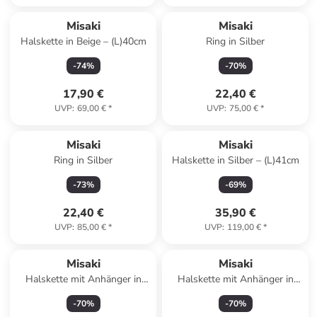
Misaki
Misaki
Halskette in Beige – (L)40cm
Ring in Silber
-
74
%
-
70
%
17,90 €
22,40 €
UVP
:
69,00 €
*
UVP
:
75,00 €
*
Misaki
Misaki
Ring in Silber
Halskette in Silber – (L)41cm
-
73
%
-
69
%
22,40 €
35,90 €
UVP
:
85,00 €
*
UVP
:
119,00 €
*
Misaki
Misaki
Halskette mit Anhänger in
Halskette mit Anhänger in
Silber – (L)47cm
Silber – (L)47cm
-
70
%
-
70
%