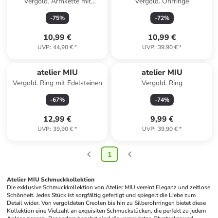
Vergold. Armkette mit
Vergold. Ohrringe
Schmuckelement
-
75
%
-
72
%
10,99 €
10,99 €
UVP
:
44,90 €
*
UVP
:
39,90 €
*
atelier MIU
atelier MIU
Vergold. Ring mit Edelsteinen
Vergold. Ring
-
67
%
-
74
%
12,99 €
9,99 €
UVP
:
39,90 €
*
UVP
:
39,90 €
*
1
Atelier MIU Schmuckkollektion
Die exklusive Schmuckkollektion von Atelier MIU vereint Eleganz und zeitlose 
Schönheit. Jedes Stück ist sorgfältig gefertigt und spiegelt die Liebe zum 
Detail wider. Von vergoldeten Creolen bis hin zu Silberohrringen bietet diese 
Kollektion eine Vielzahl an exquisiten Schmuckstücken, die perfekt zu jedem 