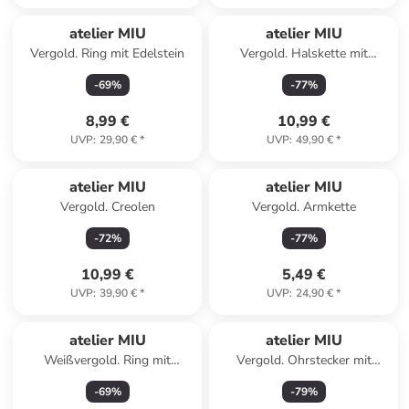
atelier MIU
atelier MIU
Vergold. Ring mit Edelstein
Vergold. Halskette mit
Anhänger - (L)45 cm
-
69
%
-
77
%
8,99 €
10,99 €
UVP
:
29,90 €
*
UVP
:
49,90 €
*
atelier MIU
atelier MIU
Vergold. Creolen
Vergold. Armkette
-
72
%
-
77
%
10,99 €
5,49 €
UVP
:
39,90 €
*
UVP
:
24,90 €
*
atelier MIU
atelier MIU
Weißvergold. Ring mit
Vergold. Ohrstecker mit
Edelsteinen
Edelsteinen
-
69
%
-
79
%