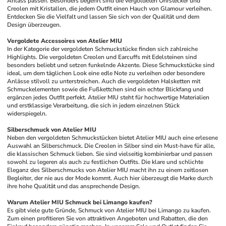
Anlass passen. Besonders begehrt sind die vergoldeten Ohrstecker und 
Creolen mit Kristallen, die jedem Outfit einen Hauch von Glamour verleihen. 
Entdecken Sie die Vielfalt und lassen Sie sich von der Qualität und dem 
Design überzeugen.
Vergoldete Accessoires von Atelier MIU
In der Kategorie der vergoldeten Schmuckstücke finden sich zahlreiche 
Highlights. Die vergoldeten Creolen und Earcuffs mit Edelsteinen sind 
besonders beliebt und setzen funkelnde Akzente. Diese Schmuckstücke sind 
ideal, um dem täglichen Look eine edle Note zu verleihen oder besondere 
Anlässe stilvoll zu unterstreichen. Auch die vergoldeten Halsketten mit 
Schmuckelementen sowie die Fußkettchen sind ein echter Blickfang und 
ergänzen jedes Outfit perfekt. Atelier MIU steht für hochwertige Materialien 
und erstklassige Verarbeitung, die sich in jedem einzelnen Stück 
widerspiegeln.
Silberschmuck von Atelier MIU
Neben den vergoldeten Schmuckstücken bietet Atelier MIU auch eine erlesene 
Auswahl an Silberschmuck. Die Creolen in Silber sind ein Must-have für alle, 
die klassischen Schmuck lieben. Sie sind vielseitig kombinierbar und passen 
sowohl zu legeren als auch zu festlichen Outfits. Die klare und schlichte 
Eleganz des Silberschmucks von Atelier MIU macht ihn zu einem zeitlosen 
Begleiter, der nie aus der Mode kommt. Auch hier überzeugt die Marke durch 
ihre hohe Qualität und das ansprechende Design.
Warum Atelier MIU Schmuck bei Limango kaufen?
Es gibt viele gute Gründe, Schmuck von Atelier MIU bei Limango zu kaufen. 
Zum einen profitieren Sie von attraktiven Angeboten und Rabatten, die den 