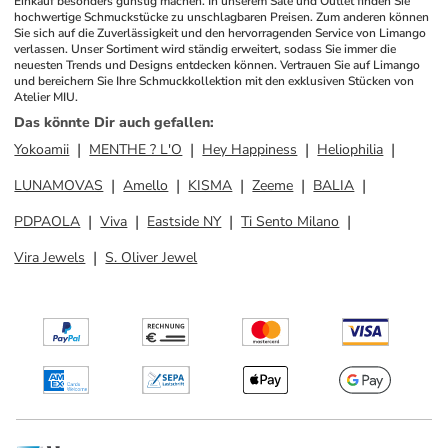
Einkauf besonders günstig machen. In unserem Sale und Outlet finden Sie 
hochwertige Schmuckstücke zu unschlagbaren Preisen. Zum anderen können 
Sie sich auf die Zuverlässigkeit und den hervorragenden Service von Limango 
verlassen. Unser Sortiment wird ständig erweitert, sodass Sie immer die 
neuesten Trends und Designs entdecken können. Vertrauen Sie auf Limango 
und bereichern Sie Ihre Schmuckkollektion mit den exklusiven Stücken von 
Atelier MIU.
Das könnte Dir auch gefallen
:
Yokoamii
MENTHE ? L'O
Hey Happiness
Heliophilia
LUNAMOVAS
Amello
KISMA
Zeeme
BALIA
PDPAOLA
Viva
Eastside NY
Ti Sento Milano
Vira Jewels
S. Oliver Jewel