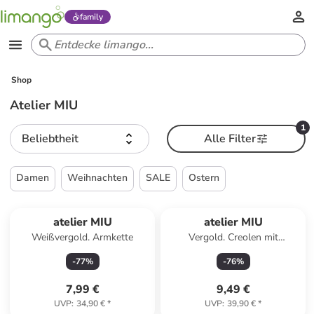
family
Shop
Atelier MIU
1
Beliebtheit
Alle Filter
Damen
Weihnachten
SALE
Ostern
atelier MIU
atelier MIU
Weißvergold. Armkette
Vergold. Creolen mit
Edelsteinen
-
77
%
-
76
%
7,99 €
9,49 €
UVP
:
34,90 €
*
UVP
:
39,90 €
*