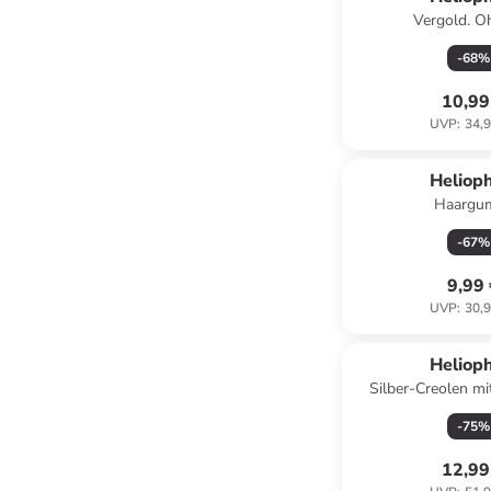
Vergold. O
-
68
%
10,99
UVP
:
34,9
Helioph
Haargu
-
67
%
9,99
UVP
:
30,9
Helioph
Silber-Creolen mi
-
75
%
12,99