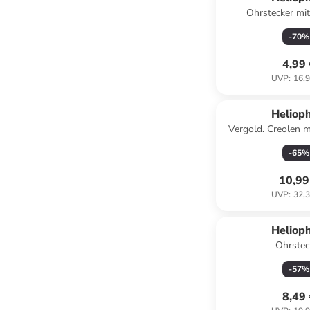
Ohrstecker mit
-
70
%
4,99
UVP
:
16,9
Helioph
Vergold. Creolen m
-
65
%
10,99
UVP
:
32,3
Helioph
Ohrstec
-
57
%
8,49