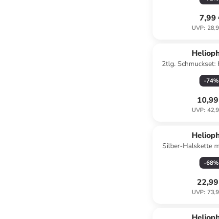
7,99
UVP
:
28,9
Reservi
Helioph
2tlg. Schmuckset:
Ohrstec
-
74
%
10,99
UVP
:
42,9
Helioph
Silber-Halskette 
(L)42 
-
68
%
22,99
UVP
:
73,9
Helioph