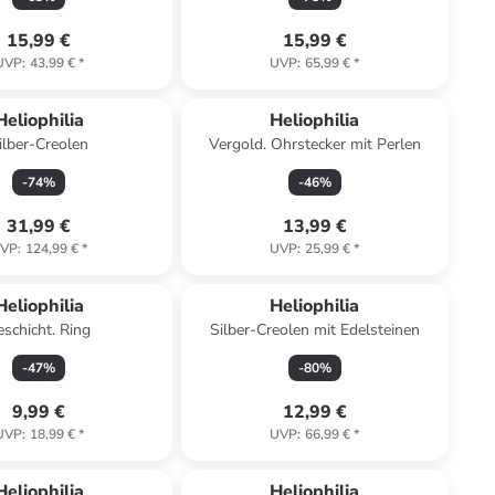
15,99 €
15,99 €
UVP
:
43,99 €
*
UVP
:
65,99 €
*
Heliophilia
Heliophilia
ilber-Creolen
Vergold. Ohrstecker mit Perlen
-
74
%
-
46
%
31,99 €
13,99 €
VP
:
124,99 €
*
UVP
:
25,99 €
*
Reserviert
Heliophilia
Heliophilia
eschicht. Ring
Silber-Creolen mit Edelsteinen
-
47
%
-
80
%
9,99 €
12,99 €
UVP
:
18,99 €
*
UVP
:
66,99 €
*
Heliophilia
Heliophilia