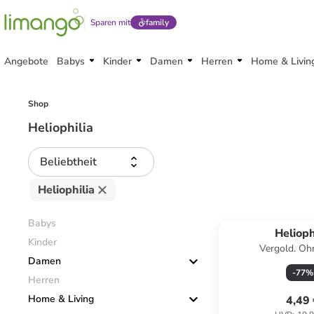
Sparen mit
family
Angebote
Babys
Kinder
Damen
Herren
Home & Livin
Shop
Heliophilia
Beliebtheit
Heliophilia
Babys
Helioph
Kinder
Vergold. Oh
Damen
-
77
%
Herren
Home & Living
4,49