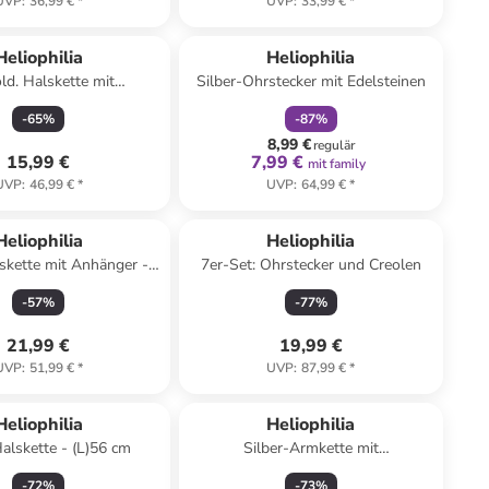
UVP
:
36,99 €
*
UVP
:
33,99 €
*
family
rabatt
Heliophilia
Heliophilia
ld. Halskette mit
Silber-Ohrstecker mit Edelsteinen
element - (L)44 cm
-
65
%
-
87
%
8,99 €
regulär
15,99 €
7,99 €
mit family
UVP
:
46,99 €
*
UVP
:
64,99 €
*
Heliophilia
Heliophilia
skette mit Anhänger -
7er-Set: Ohrstecker und Creolen
(L)43 cm
-
57
%
-
77
%
21,99 €
19,99 €
UVP
:
51,99 €
*
UVP
:
87,99 €
*
Heliophilia
Heliophilia
Halskette - (L)56 cm
Silber-Armkette mit
Schmuckelementen
-
72
%
-
73
%