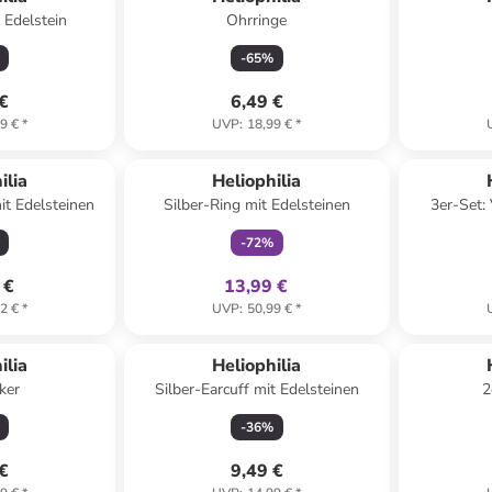
 Edelstein
Ohrringe
-
65
%
 €
6,49 €
9 €
*
UVP
:
18,99 €
*
family
exklusiv
ilia
Heliophilia
it Edelsteinen
Silber-Ring mit Edelsteinen
3er-Set:
-
72
%
 €
13,99 €
2 €
*
UVP
:
50,99 €
*
ilia
Heliophilia
ker
Silber-Earcuff mit Edelsteinen
2
-
36
%
 €
9,49 €