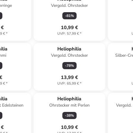
hrringe
Vergold. Ohrstecker
-
81
%
 €
10,99 €
9 €
*
UVP
:
57,99 €
*
ilia
Heliophilia
mmi
Vergold. Ohrstecker
Silber-Cr
-
78
%
 €
13,99 €
9 €
*
UVP
:
65,99 €
*
ilia
Heliophilia
t Edelsteinen
Ohrstecker mit Perlen
Vergold.
-
38
%
 €
10,99 €