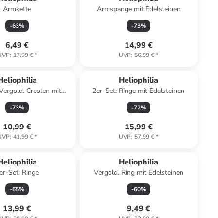
Armkette
Armspange mit Edelsteinen
-
63
%
-
73
%
6,49 €
14,99 €
UVP
:
17,99 €
*
UVP
:
56,99 €
*
Heliophilia
Heliophilia
 Vergold. Creolen mit
2er-Set: Ringe mit Edelsteinen
Edelsteinen
-
73
%
-
72
%
10,99 €
15,99 €
UVP
:
41,99 €
*
UVP
:
57,99 €
*
Heliophilia
Heliophilia
er-Set: Ringe
Vergold. Ring mit Edelsteinen
-
65
%
-
60
%
13,99 €
9,49 €