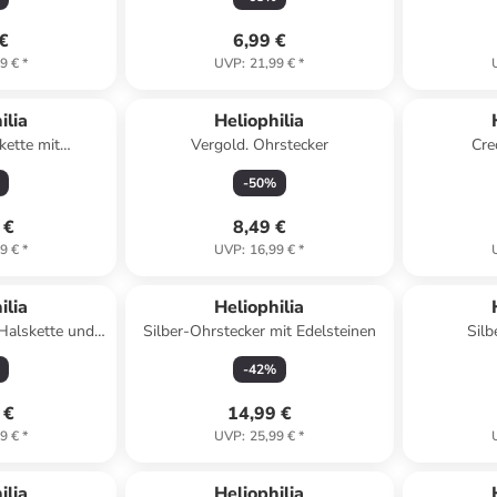
 €
6,99 €
9 €
*
UVP
:
21,99 €
*
ilia
Heliophilia
kette mit
Vergold. Ohrstecker
Cre
n - (L)43 cm
-
50
%
 €
8,49 €
9 €
*
UVP
:
16,99 €
*
ert
Reserviert
ilia
Heliophilia
 Halskette und
Silber-Ohrstecker mit Edelsteinen
Silb
ker
Sch
-
42
%
 €
14,99 €
9 €
*
UVP
:
25,99 €
*
ilia
Heliophilia