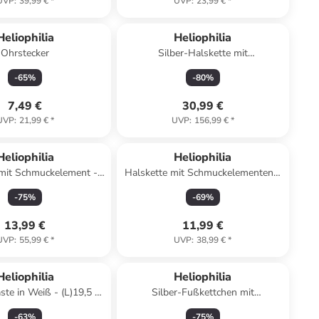
UVP
:
39,99 €
*
UVP
:
23,99 €
*
Heliophilia
Heliophilia
Ohrstecker
Silber-Halskette mit
Schmuckelementen - (L)42 cm
-
65
%
-
80
%
7,49 €
30,99 €
UVP
:
21,99 €
*
UVP
:
156,99 €
*
Heliophilia
Heliophilia
 mit Schmuckelement -
Halskette mit Schmuckelementen -
(L)42 cm
(L)42 cm
-
75
%
-
69
%
13,99 €
11,99 €
UVP
:
55,99 €
*
UVP
:
38,99 €
*
Heliophilia
Heliophilia
te in Weiß - (L)19,5 x
Silber-Fußkettchen mit
19,5 x (H)4,5 cm
Schmuckelement
-
63
%
-
75
%