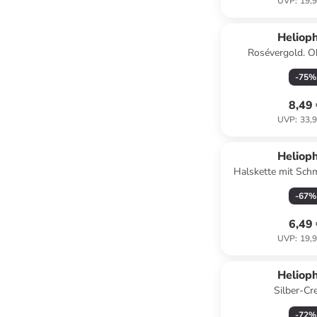
UVP
:
19,9
Helioph
Rosévergold. O
Edelste
-
75
%
8,49
UVP
:
33,9
Helioph
Halskette mit Sch
(L)42 
-
67
%
6,49
UVP
:
19,9
Helioph
Silber-Cr
-
72
%