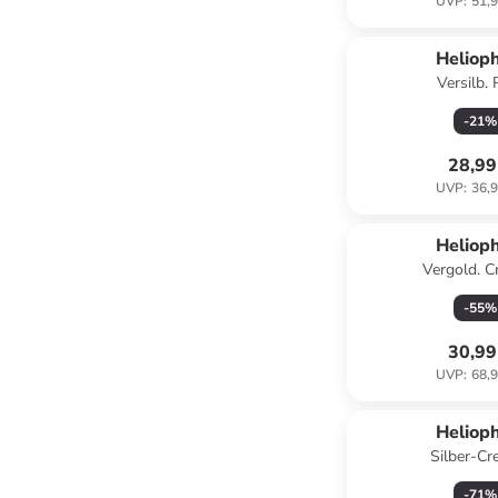
UVP
:
51,9
Helioph
Versilb. 
-
21
%
28,99
UVP
:
36,9
Helioph
Vergold. C
-
55
%
30,99
UVP
:
68,9
Helioph
Silber-Cr
-
71
%