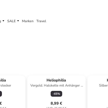
g
SALE
Marken
Travel
ilia
Heliophilia
rstecker
Vergold. Halskette mit Anhänger -
Silbe
(L)43 cm
Sc
-
65
%
 €
8,99 €