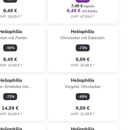
7,49 €
regulär
8,49 €
6,49 €
mit family
UVP
:
26,99 €
*
UVP
:
47,99 €
*
Heliophilia
Heliophilia
olen mit Perlen
Ohrstecker mit Edelstein
-
59
%
-
73
%
8,49 €
6,99 €
UVP
:
20,99 €
*
UVP
:
25,99 €
*
Reserviert
Heliophilia
Heliophilia
er-Armkette mit
Vergold. Ohrstecker
muckelementen
-
72
%
-
69
%
14,99 €
9,99 €
UVP
:
54,99 €
*
UVP
:
32,99 €
*
Heliophilia
Heliophilia