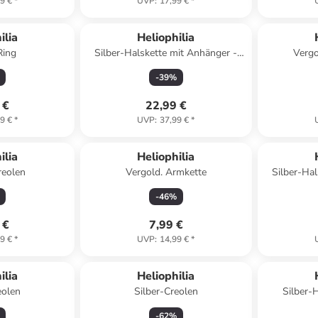
9 €
*
UVP
:
17,99 €
*
ilia
Heliophilia
Ring
Silber-Halskette mit Anhänger -
Vergo
(L)43 cm
Schmuck
-
39
%
 €
22,99 €
9 €
*
UVP
:
37,99 €
*
ilia
Heliophilia
reolen
Vergold. Armkette
Silber-Hal
-
46
%
 €
7,99 €
9 €
*
UVP
:
14,99 €
*
ilia
Heliophilia
eolen
Silber-Creolen
Silber-
-
62
%