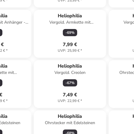
9 €
*
UVP
:
25,99 €
*
ert
ilia
Heliophilia
mit Anhänger -
Vergold. Armkette mit
Vergo
cm
Schmuckelementen
Schmucke
-
69
%
 €
7,99 €
2 €
*
UVP
:
25,99 €
*
ilia
Heliophilia
ette mit
Vergold. Creolen
Ohrstec
 - (L)45 cm
-
67
%
 €
7,49 €
9 €
*
UVP
:
22,99 €
*
Reserviert
ilia
Heliophilia
Edelsteinen
Ohrstecker mit Edelsteinen
-
68
%