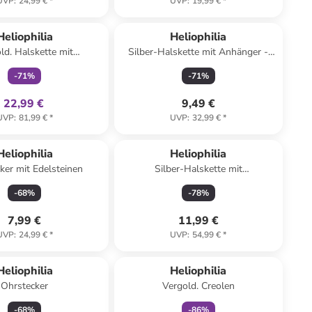
UVP
:
24,99 €
*
UVP
:
19,99 €
*
family
exklusiv
Heliophilia
Heliophilia
ld. Halskette mit
Silber-Halskette mit Anhänger -
lementen - (L)42 cm
(L)43 cm
-
71
%
-
71
%
22,99 €
9,49 €
UVP
:
81,99 €
*
UVP
:
32,99 €
*
Heliophilia
Heliophilia
ker mit Edelsteinen
Silber-Halskette mit
Schmuckelement - (L)42 cm
-
68
%
-
78
%
7,99 €
11,99 €
UVP
:
24,99 €
*
UVP
:
54,99 €
*
family
rabatt
Heliophilia
Heliophilia
Ohrstecker
Vergold. Creolen
-
68
%
-
86
%