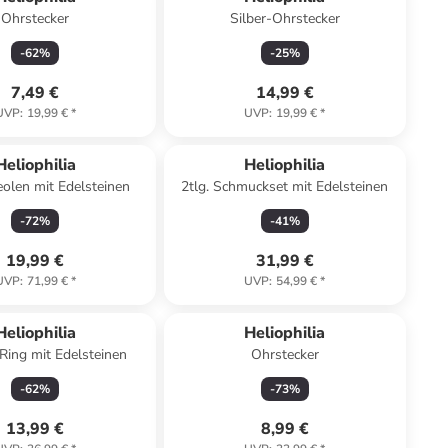
Ohrstecker
Silber-Ohrstecker
-
62
%
-
25
%
7,49 €
14,99 €
UVP
:
19,99 €
*
UVP
:
19,99 €
*
Heliophilia
Heliophilia
eolen mit Edelsteinen
2tlg. Schmuckset mit Edelsteinen
-
72
%
-
41
%
19,99 €
31,99 €
UVP
:
71,99 €
*
UVP
:
54,99 €
*
Heliophilia
Heliophilia
 Ring mit Edelsteinen
Ohrstecker
-
62
%
-
73
%
13,99 €
8,99 €