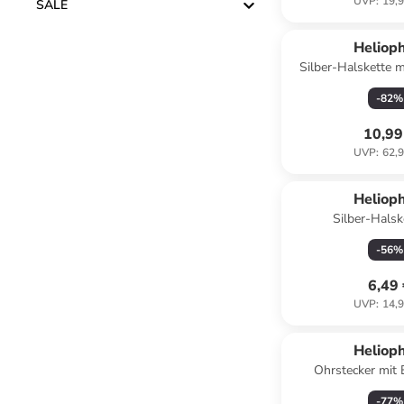
UVP
:
19,9
SALE
Reservi
Helioph
Silber-Halskette 
(L)43 
-
82
%
10,99
UVP
:
62,9
Helioph
Silber-Halsk
Schmuckelemente
-
56
%
6,49
UVP
:
14,9
Helioph
Ohrstecker mit 
-
77
%