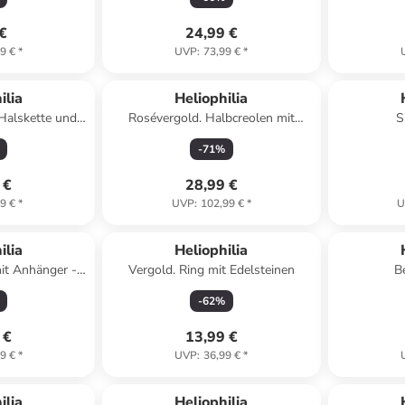
 €
24,99 €
9 €
*
UVP
:
73,99 €
*
ert
ilia
Heliophilia
 Halskette und
Rosévergold. Halbcreolen mit
S
ker
Edelsteinen
-
71
%
 €
28,99 €
9 €
*
UVP
:
102,99 €
*
U
ilia
Heliophilia
mit Anhänger -
Vergold. Ring mit Edelsteinen
B
cm
-
62
%
 €
13,99 €
9 €
*
UVP
:
36,99 €
*
ilia
Heliophilia