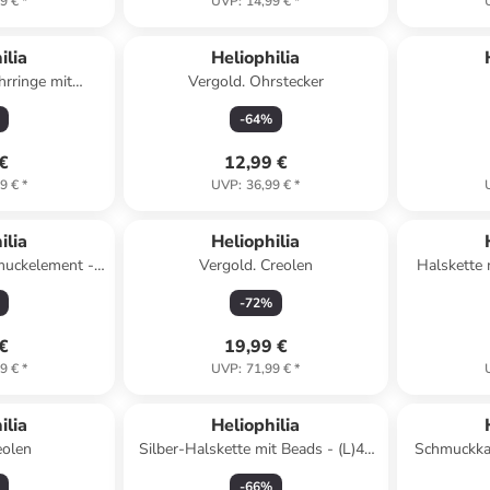
9 €
*
UVP
:
14,99 €
*
ilia
Heliophilia
hrringe mit
Vergold. Ohrstecker
inen
-
64
%
 €
12,99 €
9 €
*
UVP
:
36,99 €
*
ilia
Heliophilia
muckelement -
Vergold. Creolen
Halskette
cm
-
72
%
 €
19,99 €
9 €
*
UVP
:
71,99 €
*
ilia
Heliophilia
eolen
Silber-Halskette mit Beads - (L)42
Schmuckkas
cm
(B)
-
66
%