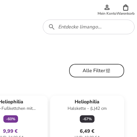
Mein Konto
Warenkorb
Alle Filter
family
exklusiv
Heliophilia
Heliophilia
r-Fußkettchen mit
Halskette - (L)42 cm
hmuckelement
-
60
%
-
67
%
9,99 €
6,49 €