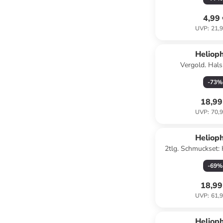
4,99
UVP
:
21,9
Helioph
Vergold. Hals
Schmuckelemente
-
73
%
18,99
UVP
:
70,9
Reservi
Helioph
2tlg. Schmuckset:
Ohrstec
-
69
%
18,99
UVP
:
61,9
Helioph