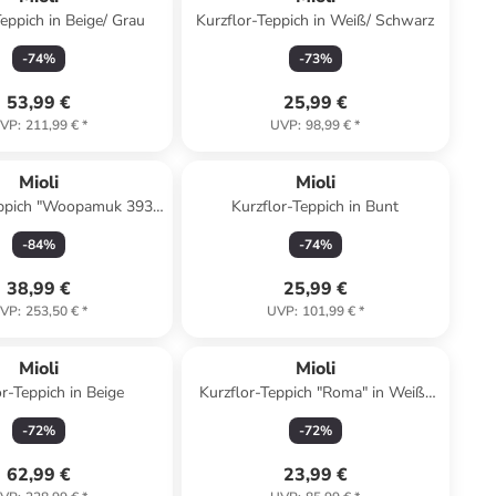
Teppich in Beige/ Grau
Kurzflor-Teppich in Weiß/ Schwarz
-
74
%
-
73
%
53,99 €
25,99 €
VP
:
211,99 €
*
UVP
:
98,99 €
*
Reserviert
Mioli
Mioli
eppich "Woopamuk 393"
Kurzflor-Teppich in Bunt
in Bunt
-
84
%
-
74
%
38,99 €
25,99 €
VP
:
253,50 €
*
UVP
:
101,99 €
*
Mioli
Mioli
or-Teppich in Beige
Kurzflor-Teppich "Roma" in Weiß/
Grau/ Bunt
-
72
%
-
72
%
62,99 €
23,99 €