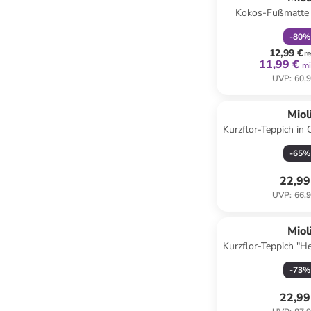
Kokos-Fußmatte 
-
80
%
12,99 €
r
11,99 €
mi
UVP
:
60,9
Miol
Kurzflor-Teppich in
-
65
%
22,99
UVP
:
66,9
Miol
Kurzflor-Teppich "H
Rosa/ B
-
73
%
22,99