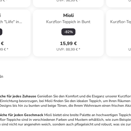
9 €
*
UVP
:
56,99 €
*
U
i
Mioli
 "Liife" in
Kurzflor-Teppich in Bunt
Kurzflor-T
aun
-
82
%
 €
15,99 €
99 €
*
UVP
:
88,99 €
*
U
ln
che für jedes Zuhause
Genießen Sie den Komfort und die Eleganz unserer Kurzflor-T
Einrichtung bevorzugen, bei Mioli finden Sie den idealen Teppich, um Ihren Räumen
esigns bis hin zu bunten und beige Tönen, die Ihrem Wohnraum einen frischen Akze
piche für jeden Geschmack
Mioli bietet eine breite Palette an hochwertigen Teppich
or-Teppiche sind in verschiedenen Farben und Mustern erhältlich, wie zum Beispiel 
sind nicht nur angenehm weich, sondern auch pflegeleicht und robust, was sie zur