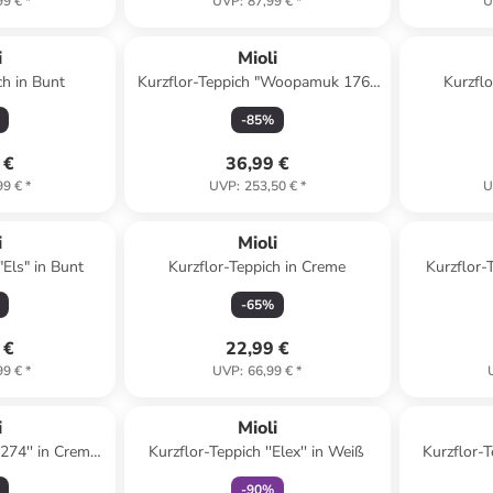
99 €
*
UVP
:
87,99 €
*
U
Reserviert
i
Mioli
ch in Bunt
Kurzflor-Teppich "Woopamuk 176"
Kurzflo
in Bunt
-
85
%
 €
36,99 €
99 €
*
UVP
:
253,50 €
*
U
i
Mioli
"Els" in Bunt
Kurzflor-Teppich in Creme
Kurzflor-
-
65
%
 €
22,99 €
99 €
*
UVP
:
66,99 €
*
family
rabatt
i
Mioli
274'' in Creme/
Kurzflor-Teppich ''Elex'' in Weiß
Kurzflor-T
 Gelb
-
90
%