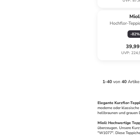
UVP
:
87,9
Miol
Hochflor-Teppich
Hellbr
-
82
%
39,99
UVP
:
224,
1
-
40
von
40
Artike
Elegante Kurzflor-Teppi
moderne oder klassische 
hellbraunen und grauen D
Mioli: Hochwertige Tep
überzeugen. Unsere Kurzfl
"W1077". Diese Teppiche 