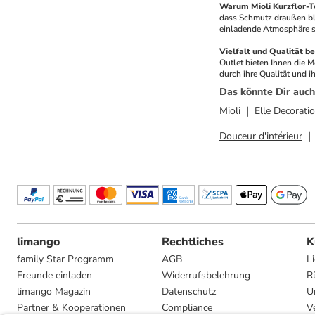
Warum Mioli Kurzflor-T
dass Schmutz draußen blei
einladende Atmosphäre sch
Vielfalt und Qualität b
Outlet bieten Ihnen die 
durch ihre Qualität und i
Das könnte Dir auch
Mioli
Elle Decorati
Douceur d'intérieur
limango
Rechtliches
K
family Star Programm
AGB
L
Freunde einladen
Widerrufsbelehrung
R
limango Magazin
Datenschutz
U
Partner & Kooperationen
Compliance
V