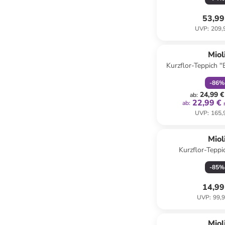
53,99
UVP
:
209,
family
r
Miol
Kurzflor-Teppich ''E
Brau
-
86
%
24,99 €
ab
:
22,99 €
ab
:
UVP
:
165,
Reservi
Miol
Kurzflor-Teppi
-
85
%
14,99
UVP
:
99,9
family
r
Miol