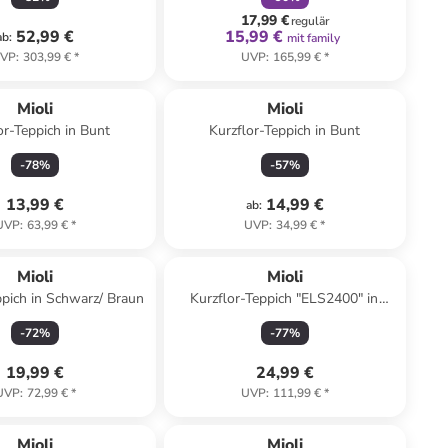
17,99 €
regulär
52,99 €
15,99 €
ab
:
mit family
VP
:
303,99 €
*
UVP
:
165,99 €
*
Mioli
Mioli
or-Teppich in Bunt
Kurzflor-Teppich in Bunt
-
78
%
-
57
%
13,99 €
14,99 €
ab
:
UVP
:
63,99 €
*
UVP
:
34,99 €
*
Mioli
Mioli
ppich in Schwarz/ Braun
Kurzflor-Teppich "ELS2400" in
Beige
-
72
%
-
77
%
19,99 €
24,99 €
UVP
:
72,99 €
*
UVP
:
111,99 €
*
Mioli
Mioli