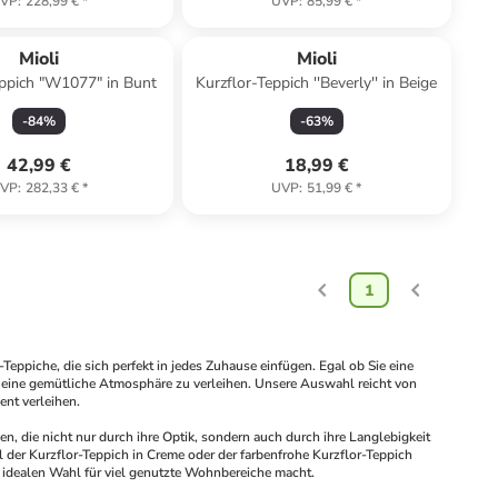
VP
:
228,99 €
*
UVP
:
85,99 €
*
Mioli
Mioli
eppich "W1077" in Bunt
Kurzflor-Teppich ''Beverly'' in Beige
-
84
%
-
63
%
42,99 €
18,99 €
VP
:
282,33 €
*
UVP
:
51,99 €
*
1
eppiche, die sich perfekt in jedes Zuhause einfügen. Egal ob Sie eine 
 eine gemütliche Atmosphäre zu verleihen. Unsere Auswahl reicht von 
nt verleihen.
en, die nicht nur durch ihre Optik, sondern auch durch ihre Langlebigkeit 
der Kurzflor-Teppich in Creme oder der farbenfrohe Kurzflor-Teppich 
 idealen Wahl für viel genutzte Wohnbereiche macht.