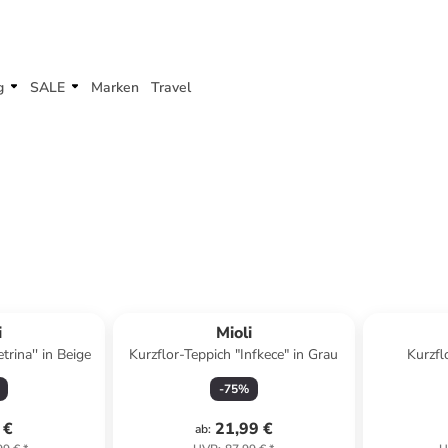
g
SALE
Marken
Travel
i
Mioli
trina'' in Beige
Kurzflor-Teppich "Infkece" in Grau
Kurzfl
-
75
%
 €
21,99 €
ab
: