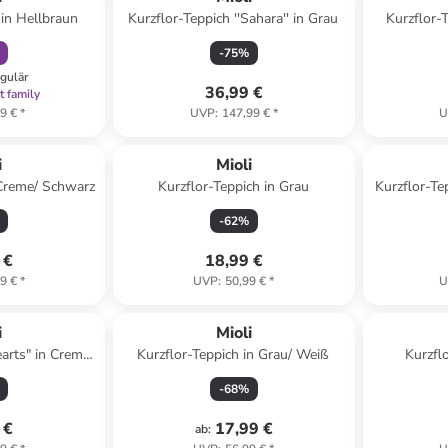
in Hellbraun
Kurzflor-Teppich ''Sahara'' in Grau
Kurzflor-
-
75
%
egulär
36,99 €
t family
9 €
*
UVP
:
147,99 €
*
U
i
Mioli
 Creme/ Schwarz
Kurzflor-Teppich in Grau
Kurzflor-T
-
62
%
 €
18,99 €
9 €
*
UVP
:
50,99 €
*
U
i
Mioli
earts" in Creme/
Kurzflor-Teppich in Grau/ Weiß
Kurzfl
lau
-
68
%
 €
17,99 €
ab
: