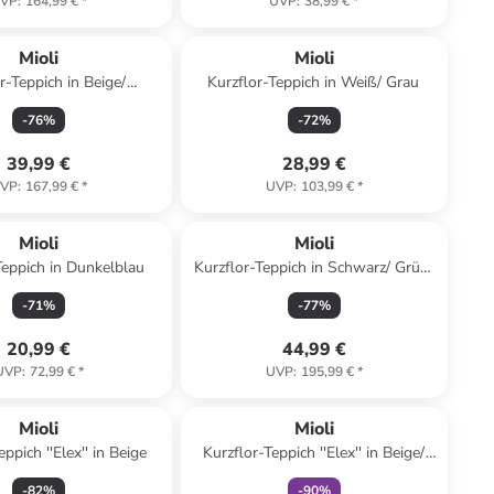
VP
:
164,99 €
*
UVP
:
38,99 €
*
Reserviert
Mioli
Mioli
r-Teppich in Beige/
Kurzflor-Teppich in Weiß/ Grau
Dunkelblau
-
76
%
-
72
%
39,99 €
28,99 €
VP
:
167,99 €
*
UVP
:
103,99 €
*
Mioli
Mioli
Teppich in Dunkelblau
Kurzflor-Teppich in Schwarz/ Grün/
Creme
-
71
%
-
77
%
20,99 €
44,99 €
UVP
:
72,99 €
*
UVP
:
195,99 €
*
family
rabatt
Mioli
Mioli
eppich ''Elex'' in Beige
Kurzflor-Teppich ''Elex'' in Beige/
Braun
-
82
%
-
90
%