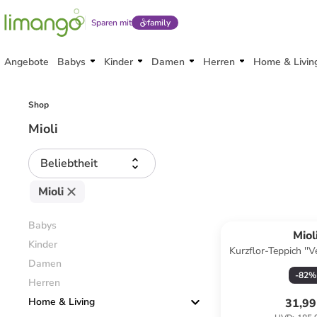
Sparen mit
family
Angebote
Babys
Kinder
Damen
Herren
Home & Livin
Shop
Mioli
Beliebtheit
Mioli
Babys
Miol
Kinder
Kurzflor-Teppich ''Ve
Damen
-
82
%
Herren
Home & Living
31,99