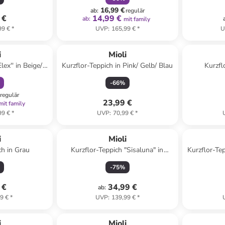
16,99 €
ab
:
regulär
 €
14,99 €
ab
:
mit family
99 €
*
UVP
:
165,99 €
*
U
abatt
i
Mioli
lex'' in Beige/
Kurzflor-Teppich in Pink/ Gelb/ Blau
Kurzfl
n
-
66
%
regulär
23,99 €
mit family
99 €
*
UVP
:
70,99 €
*
ert
i
Mioli
ch in Grau
Kurzflor-Teppich "Sisaluna" in
Kurzflor-Te
Beige/ Creme
-
75
%
 €
34,99 €
ab
:
9 €
*
UVP
:
139,99 €
*
abatt
i
Mioli