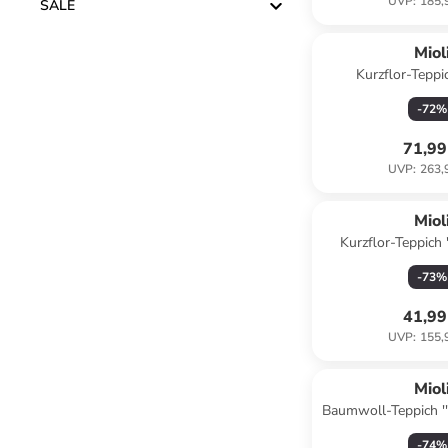
UVP
:
185,
SALE
Miol
Kurzflor-Teppi
-
72
%
71,99
UVP
:
263,
Miol
Kurzflor-Teppich 
-
73
%
41,99
UVP
:
155,
Miol
Baumwoll-Teppich ''
Hellblau/
-
74
%