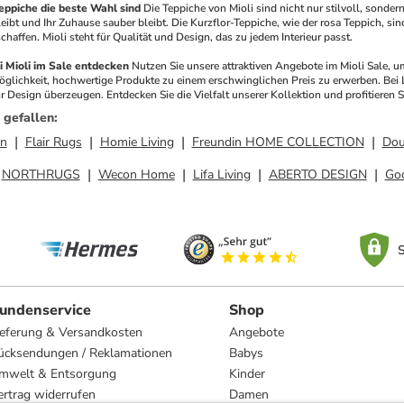
eppiche die beste Wahl sind
Die Teppiche von Mioli sind nicht nur stilvoll, sonde
bt und Ihr Zuhause sauber bleibt. Die Kurzflor-Teppiche, wie der rosa Teppich, sin
affen. Mioli steht für Qualität und Design, das zu jedem Interieur passt.
ei Mioli im Sale entdecken
Nutzen Sie unsere attraktiven Angebote im Mioli Sale, u
Möglichkeit, hochwertige Produkte zu einem erschwinglichen Preis zu erwerben. Bei 
hr Design überzeugen. Entdecken Sie die Vielfalt unserer Kollektion und profitieren 
 gefallen
:
on
Flair Rugs
Homie Living
Freundin HOME COLLECTION
Dou
NORTHRUGS
Wecon Home
Lifa Living
ABERTO DESIGN
Go
S
undenservice
Shop
ieferung & Versandkosten
Angebote
ücksendungen / Reklamationen
Babys
mwelt & Entsorgung
Kinder
ertrag widerrufen
Damen