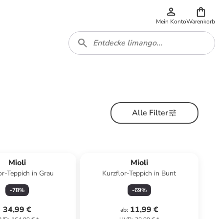
Mein Konto
Warenkorb
Alle Filter
Mioli
Mioli
or-Teppich in Grau
Kurzflor-Teppich in Bunt
-
78
%
-
69
%
34,99 €
11,99 €
ab
: