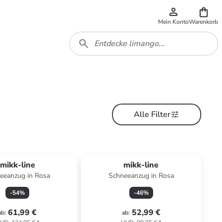
Mein Konto
Warenkorb
Alle Filter
mikk-line
mikk-line
eeanzug in Rosa
Schneeanzug in Rosa
-
54
%
-
46
%
61,99 €
52,99 €
ab
:
ab
: