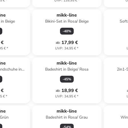
5 €
*
UVP
:
139,95 €
*
U
ine
mikk-line
in Beige
Bikini-Set in Rosa/ Beige
Soft
-
48
%
 €
17,99 €
ab
:
95 €
*
UVP
:
34,95 €
*
ine
mikk-line
andschuhe in
Badeshirt in Beige/ Rosa
2in1-S
Grau
-
45
%
 €
18,99 €
ab
:
5 €
*
UVP
:
34,95 €
*
ine
mikk-line
 Grün
Badeshirt in Rosa/ Grau
Wint
-
54
%