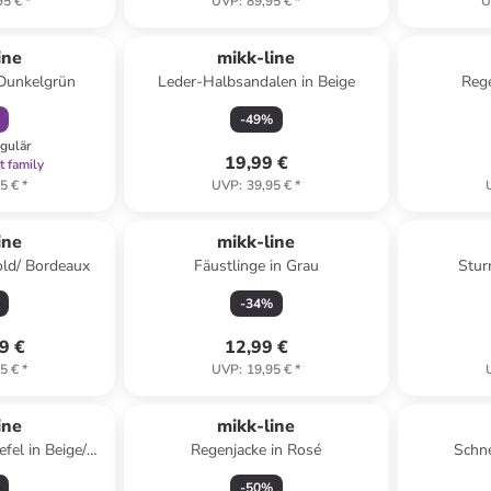
95 €
*
UVP
:
89,95 €
*
U
abatt
ine
mikk-line
Dunkelgrün
Leder-Halbsandalen in Beige
Rege
-
49
%
egulär
19,99 €
t family
5 €
*
UVP
:
39,95 €
*
ine
mikk-line
old/ Bordeaux
Fäustlinge in Grau
Stur
-
34
%
9 €
12,99 €
5 €
*
UVP
:
19,95 €
*
ine
mikk-line
fel in Beige/
Regenjacke in Rosé
Schn
e
-
50
%