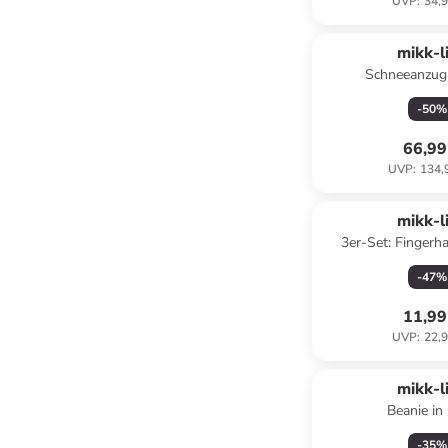
UVP
:
34,9
mikk-l
Schneeanzug 
-
50
%
66,99
UVP
:
134,
mikk-l
3er-Set: Fingerh
Braun/ 
-
47
%
11,99
UVP
:
22,9
mikk-l
Beanie in
-
35
%