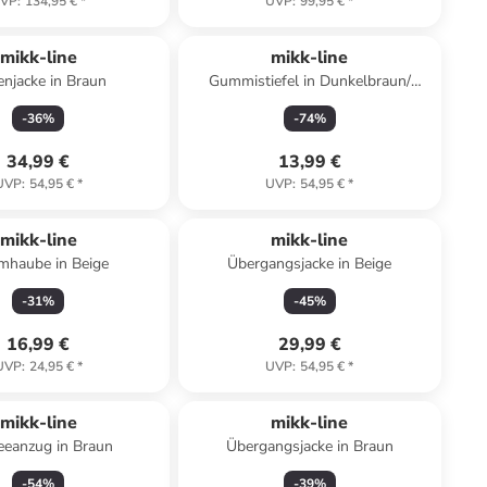
VP
:
134,95 €
*
UVP
:
99,95 €
*
mikk-line
mikk-line
njacke in Braun
Gummistiefel in Dunkelbraun/
Petrol
-
36
%
-
74
%
34,99 €
13,99 €
UVP
:
54,95 €
*
UVP
:
54,95 €
*
mikk-line
mikk-line
mhaube in Beige
Übergangsjacke in Beige
-
31
%
-
45
%
16,99 €
29,99 €
UVP
:
24,95 €
*
UVP
:
54,95 €
*
mikk-line
mikk-line
eeanzug in Braun
Übergangsjacke in Braun
-
54
%
-
39
%