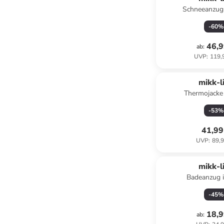
Schneeanzug 
-
60
%
46,9
ab
:
UVP
:
119,
mikk-l
Thermojacke
-
53
%
41,99
UVP
:
89,9
mikk-l
Badeanzug 
-
45
%
18,9
ab
: