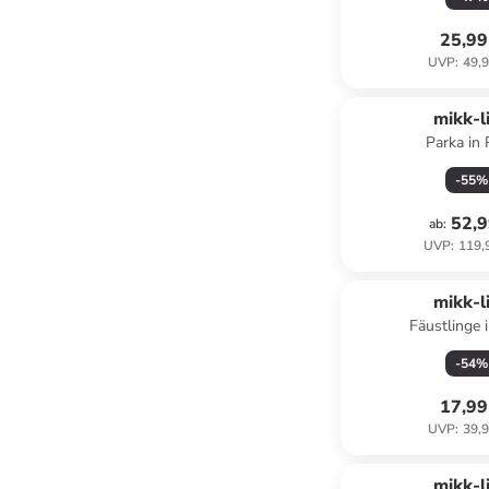
25,99
UVP
:
49,9
mikk-l
Parka in
-
55
%
52,9
ab
:
UVP
:
119,
mikk-l
Fäustlinge 
-
54
%
17,99
UVP
:
39,9
mikk-l