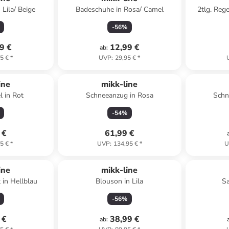
Lila/ Beige
Badeschuhe in Rosa/ Camel
2tlg. Reg
-
56
%
9 €
12,99 €
ab
:
5 €
*
UVP
:
29,95 €
*
ine
mikk-line
l in Rot
Schneeanzug in Rosa
Schn
-
54
%
 €
61,99 €
5 €
*
UVP
:
134,95 €
*
U
ine
mikk-line
 in Hellblau
Blouson in Lila
Sa
-
56
%
 €
38,99 €
ab
: