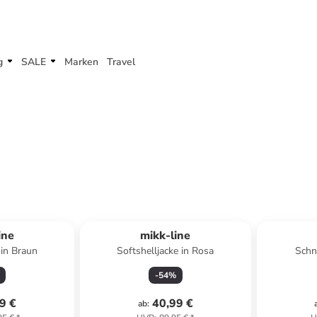
g
SALE
Marken
Travel
ine
mikk-line
in Braun
Softshelljacke in Rosa
Schn
-
54
%
9 €
40,99 €
ab
: