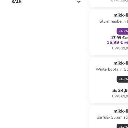
UVP
:
129,
SALE
family
r
mikk-l
Sturmhaube in 
-
46
%
17,99 €
r
15,99 €
mi
UVP
:
29,9
mikk-l
Winterboots in G
-
49
%
34,9
ab
:
UVP
:
69,9
mikk-l
Barfuß-Gummistie
Korall
-
47
%