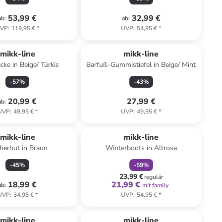
53,99 €
32,99 €
ab
:
ab
:
VP
:
119,95 €
*
UVP
:
54,95 €
*
mikk-line
mikk-line
cke in Beige/ Türkis
Barfuß-Gummistiefel in Beige/ Mint
-
57
%
-
43
%
20,99 €
27,99 €
ab
:
UVP
:
49,95 €
*
UVP
:
49,95 €
*
family
rabatt
mikk-line
mikk-line
cherhut in Braun
Winterboots in Altrosa
-
45
%
-
59
%
23,99 €
regulär
18,99 €
21,99 €
ab
:
mit family
UVP
:
34,95 €
*
UVP
:
54,95 €
*
mikk-line
mikk-line