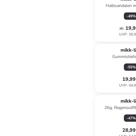
Halbsandalen in 
-
49
%
19,9
ab
:
UVP
:
39,9
mikk-l
Gummistiefe
-
55
%
19,99
UVP
:
44,9
mikk-l
2tlg. Regenoutfit
-
47
%
28,99