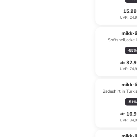
15,99
UVP
:
24,9
mikk-l
Softshelljacke 
-
55
%
32,9
ab
:
UVP
:
74,9
mikk-l
Badeshirt in Türki
-
51
%
16,9
ab
:
UVP
:
34,9
mikk-l