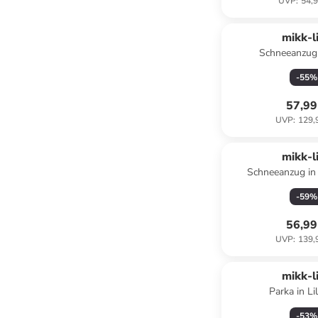
UVP
:
54,9
mikk-l
Schneeanzug 
-
55
%
57,99
UVP
:
129,
mikk-l
Schneeanzug in
-
59
%
56,99
UVP
:
139,
mikk-l
Parka in Li
-
53
%