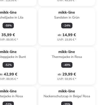
VP
:
119,95 €
*
UVP
:
49,95 €
*
mikk-line
mikk-line
shelljacke in Lila
Sandalen in Grün
-
59
%
-
24
%
35,99 €
14,99 €
ab
:
UVP
:
89,95 €
*
UVP
:
19,95 €
*
mikk-line
mikk-line
teppjacke in Bunt
Thermojacke in Rosa
-
52
%
-
49
%
42,99 €
29,99 €
ab
:
ab
:
UVP
:
89,95 €
*
UVP
:
59,95 €
*
mikk-line
mikk-line
erjacke in Rosa
Nackenschutzcap in Beige/ Rosa
-
53
%
-
35
%