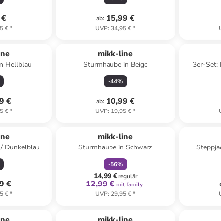
 €
15,99 €
ab
:
5 €
*
UVP
:
34,95 €
*
ine
mikk-line
in Hellblau
Sturmhaube in Beige
3er-Set:
Hel
-
44
%
9 €
10,99 €
ab
:
5 €
*
UVP
:
19,95 €
*
family
rabatt
ine
mikk-line
s/ Dunkelblau
Sturmhaube in Schwarz
Steppja
-
56
%
14,99 €
regulär
9 €
12,99 €
mit family
5 €
*
UVP
:
29,95 €
*
ine
mikk-line