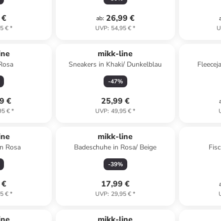
 €
26,99 €
ab
:
5 €
*
UVP
:
54,95 €
*
U
ine
mikk-line
 Rosa
Sneakers in Khaki/ Dunkelblau
Fleeceja
-
47
%
9 €
25,99 €
95 €
*
UVP
:
49,95 €
*
ine
mikk-line
in Rosa
Badeschuhe in Rosa/ Beige
Fis
-
39
%
 €
17,99 €
5 €
*
UVP
:
29,95 €
*
ine
mikk-line