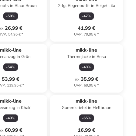
oots in Blau/ Braun
2tlg. Regenoutfit in Beige/ Lila
-
50
%
-
47
%
26,99 €
41,99 €
ab
:
UVP
:
54,95 €
*
UVP
:
79,95 €
*
mikk-line
mikk-line
eeanzug in Grün
Thermojacke in Rosa
-
54
%
-
48
%
53,99 €
35,99 €
ab
:
VP
:
119,95 €
*
UVP
:
69,95 €
*
mikk-line
mikk-line
eeanzug in Khaki
Gummistiefel in Hellbraun
-
49
%
-
65
%
60,99 €
16,99 €
ab
: