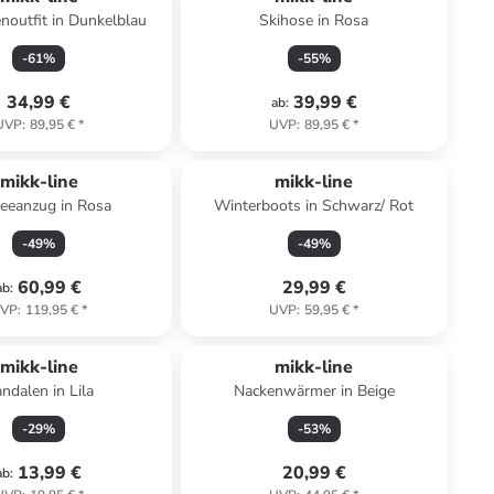
enoutfit in Dunkelblau
Skihose in Rosa
-
61
%
-
55
%
34,99 €
39,99 €
ab
:
UVP
:
89,95 €
*
UVP
:
89,95 €
*
mikk-line
mikk-line
eeanzug in Rosa
Winterboots in Schwarz/ Rot
-
49
%
-
49
%
60,99 €
29,99 €
ab
:
VP
:
119,95 €
*
UVP
:
59,95 €
*
mikk-line
mikk-line
ndalen in Lila
Nackenwärmer in Beige
-
29
%
-
53
%
13,99 €
20,99 €
ab
: