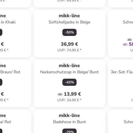
5 €
*
UVP
:
89,95 €
*
ine
mikk-line
in Khaki
Softshelljacke in Beige
Schn
-
50
%
ab
:
 €
36,99 €
5
ab
:
95 €
*
UVP
:
74,95 €
*
U
ine
mikk-line
 Braun/ Rot
Nackenschutzcap in Beige/ Bunt
3er-Set: Fäu
-
43
%
 €
13,99 €
ab
:
95 €
*
UVP
:
24,95 €
*
ine
mikk-line
la/ Rot
Badehose in Bunt
Schn
-
29
%