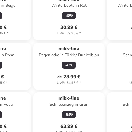
in Beige
Winterboots in Rot
Winterb
-
48
%
9 €
30,99 €
95 €
*
UVP
:
59,95 €
*
ine
mikk-line
 in Rosa
Regenjacke in Türkis/ Dunkelblau
Schn
-
47
%
 €
28,99 €
ab
:
5 €
*
UVP
:
54,95 €
*
U
ine
mikk-line
in Rosa
Schneeanzug in Grün
Schn
-
54
%
9 €
63,99 €