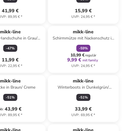
41,99 €
15,99 €
UVP
:
89,95 €
*
UVP
:
24,95 €
*
family
rabatt
mikk-line
mikk-line
 Handschuhe in Grau/
Schirmmütze mit Nackenschutz in
lbraun/ Schwarz
Rosa
-
47
%
-
59
%
10,99 €
regulär
11,99 €
9,99 €
mit family
UVP
:
22,95 €
*
UVP
:
24,95 €
*
mikk-line
mikk-line
cke in Braun/ Creme
Winterboots in Dunkelgrün/
Dunkelblau
-
51
%
-
51
%
43,99 €
33,99 €
ab
:
UVP
:
89,95 €
*
UVP
:
69,95 €
*
mikk-line
mikk-line