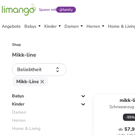
Sparen mit
family
Angebote
Babys
Kinder
Damen
Herren
Home & Livin
Shop
Mikk-line
Beliebtheit
Mikk-Line
Babys
mikk-l
Kinder
Schneeanzug 
Damen
-
55
%
Herren
Home & Living
57,9
ab
: