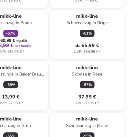
UVP
:
19,95 €
*
UVP
:
44,95 €
*
family
rabatt
mikk-line
mikk-line
eeanzug in Braun
Schneeanzug in Beige
-
57
%
-
51
%
60,99 €
regulär
8,99 €
65,99 €
ab
:
mit family
VP
:
139,95 €
*
UVP
:
134,95 €
*
mikk-line
mikk-line
stlinge in Beige/ Braun/
Skihose in Rosa
Dunkelblau
-
39
%
-
57
%
13,99 €
37,99 €
UVP
:
22,95 €
*
UVP
:
89,95 €
*
mikk-line
mikk-line
eeanzug in Grün
Schneeanzug in Braun
-
55
%
-
55
%