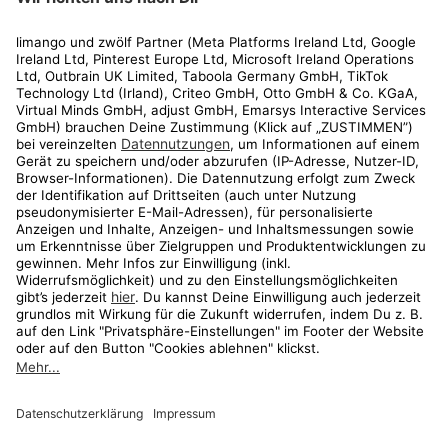
Rechtliches
Kundenservice
Shop
Aktionen
Travel
limango.nl
limango.pl