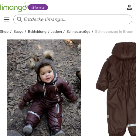
family
Shop
Babys
Bekleidung
Jacken
Schneeanzüge
Schneeanzug in Braun