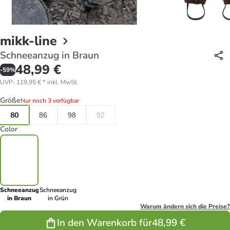
mikk-line
Schneeanzug in Braun
48,99 €
-
59
%
UVP
:
119,95 €
*
inkl. MwSt.
Größe
Nur noch 3 verfügbar
80
86
98
92
Color
Schneeanzug
Schneeanzug
in Braun
in Grün
Warum ändern sich die Preise?
In den Warenkorb für
48,99 €