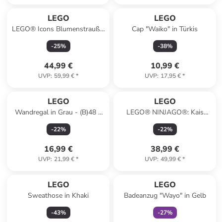
LEGO
LEGO
LEGO® Icons Blumenstrauß -
Cap "Waiko" in Türkis
ab 18 Jahren
-
25
%
-
38
%
44,99 €
10,99 €
UVP
:
59,99 €
*
UVP
:
17,95 €
*
LEGO
LEGO
Wandregal in Grau - (B)48 x
LEGO® NINJAGO®: Kais
(H)12 x (T)8 cm
Sturmreiter-Mech - ab 7
-
22
%
-
22
%
Jahren
16,99 €
38,99 €
UVP
:
21,99 €
*
UVP
:
49,99 €
*
family
exklusiv
LEGO
LEGO
Sweathose in Khaki
Badeanzug "Wayo" in Gelb
-
43
%
-
27
%