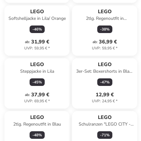
LEGO
LEGO
Softshelljacke in Lila/ Orange
2tlg. Regenoutfit in
Dunkelblau
-
46
%
-
38
%
31,99 €
36,99 €
ab
:
ab
:
UVP
:
59,95 €
*
UVP
:
59,95 €
*
LEGO
LEGO
Steppjacke in Lila
3er-Set: Boxershorts in Blau/
Gelb
-
45
%
-
47
%
37,99 €
12,99 €
ab
:
UVP
:
69,95 €
*
UVP
:
24,95 €
*
LEGO
LEGO
2tlg. Regenoutfit in Blau
Schulranzen "LEGO CITY -
Police Adventure" in Blau -
-
48
%
-
71
%
(B)25 x (H)38 x (T)20 cm