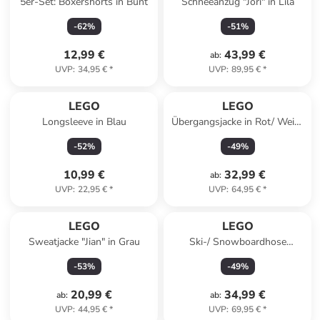
5er-Set: Boxershorts in Bunt
Schneeanzug "Jori" in Lila
-
62
%
-
51
%
12,99 €
43,99 €
ab
:
UVP
:
34,95 €
*
UVP
:
89,95 €
*
LEGO
LEGO
Longsleeve in Blau
Übergangsjacke in Rot/ Weiß/
Gelb/ Blau
-
52
%
-
49
%
10,99 €
32,99 €
ab
:
UVP
:
22,95 €
*
UVP
:
64,95 €
*
LEGO
LEGO
Sweatjacke "Jian" in Grau
Ski-/ Snowboardhose
''Lwpowai 701'' in Schwarz
-
53
%
-
49
%
20,99 €
34,99 €
ab
:
ab
:
UVP
:
44,95 €
*
UVP
:
69,95 €
*