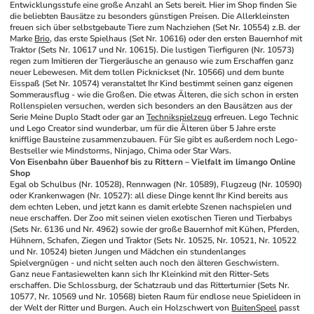
Entwicklungsstufe eine große Anzahl an Sets bereit. Hier im Shop finden Sie 
die beliebten Bausätze zu besonders günstigen Preisen. Die Allerkleinsten 
freuen sich über selbstgebaute Tiere zum Nachziehen (Set Nr. 10554) z.B. der 
Marke 
Brio
, das erste Spielhaus (Set Nr. 10616) oder den ersten Bauernhof mit 
Traktor (Sets Nr. 10617 und Nr. 10615). Die lustigen Tierfiguren (Nr. 10573) 
regen zum Imitieren der Tiergeräusche an genauso wie zum Erschaffen ganz 
neuer Lebewesen. Mit dem tollen Picknickset (Nr. 10566) und dem bunte 
Eisspaß (Set Nr. 10574) veranstaltet Ihr Kind bestimmt seinen ganz eigenen 
Sommerausflug - wie die Großen. Die etwas Älteren, die sich schon in ersten 
Rollenspielen versuchen, werden sich besonders an den Bausätzen aus der 
Serie Meine Duplo Stadt oder gar an 
Technikspielzeug
 erfreuen. Lego Technic 
und Lego Creator sind wunderbar, um für die Älteren über 5 Jahre erste 
knifflige Bausteine zusammenzubauen. Für Sie gibt es außerdem noch Lego-
Bestseller wie Mindstorms, Ninjago, Chima oder Star Wars.
Von Eisenbahn über Bauenhof bis zu Rittern – Vielfalt im limango Online 
Shop
Egal ob Schulbus (Nr. 10528), Rennwagen (Nr. 10589), Flugzeug (Nr. 10590) 
oder Krankenwagen (Nr. 10527): all diese Dinge kennt Ihr Kind bereits aus 
dem echten Leben, und jetzt kann es damit erlebte Szenen nachspielen und 
neue erschaffen. Der Zoo mit seinen vielen exotischen Tieren und Tierbabys 
(Sets Nr. 6136 und Nr. 4962) sowie der große Bauernhof mit Kühen, Pferden, 
Hühnern, Schafen, Ziegen und Traktor (Sets Nr. 10525, Nr. 10521, Nr. 10522 
und Nr. 10524) bieten Jungen und Mädchen ein stundenlanges 
Spielvergnügen - und nicht selten auch noch den älteren Geschwistern.
Ganz neue Fantasiewelten kann sich Ihr Kleinkind mit den Ritter-Sets 
erschaffen. Die Schlossburg, der Schatzraub und das Ritterturnier (Sets Nr. 
10577, Nr. 10569 und Nr. 10568) bieten Raum für endlose neue Spielideen in 
der Welt der Ritter und Burgen. Auch ein Holzschwert von 
BuitenSpeel
 passt 