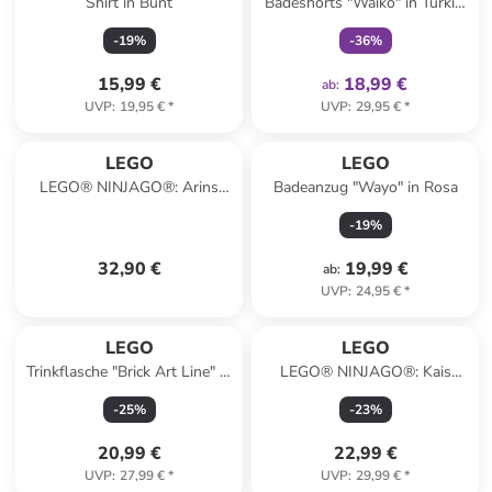
Shirt in Bunt
Badeshorts "Waiko" in Türkis/
Rot
-
19
%
-
36
%
15,99 €
18,99 €
ab
:
UVP
:
19,95 €
*
UVP
:
29,95 €
*
LEGO
LEGO
LEGO® NINJAGO®: Arins
Badeanzug "Wayo" in Rosa
Battle Mech - ab 4 Jahren
-
19
%
32,90 €
19,99 €
ab
:
UVP
:
24,95 €
*
LEGO
LEGO
Trinkflasche "Brick Art Line" in
LEGO® NINJAGO®: Kais
Weiß/ Blau/ Gelb - 560 ml
Feuermech - ab 7 Jahren
-
25
%
-
23
%
20,99 €
22,99 €
UVP
:
27,99 €
*
UVP
:
29,99 €
*