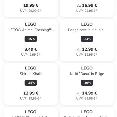
19,99 €
16,99 €
ab
:
UVP
:
29,99 €
*
UVP
:
29,95 €
*
LEGO
LEGO
LEGO® Animal Crossing™:
Longsleeve in Hellblau
Sternbeobachtung mit
-
15
%
-
34
%
Eufemia - ab 6 Jahren
8,49 €
12,99 €
ab
:
UVP
:
9,99 €
*
UVP
:
19,95 €
*
LEGO
LEGO
Shirt in Khaki
Kleid "Dana" in Beige
-
34
%
-
49
%
12,99 €
14,99 €
ab
:
UVP
:
19,95 €
*
UVP
:
29,95 €
*
LEGO
LEGO