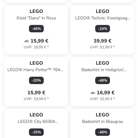
LEGO
LEGO
Kleid "Dana" in Rosa
LEGO® Technic: Koenigsegg
Jesko Absolut
-
46
%
-
24
%
Supersportwagen in Grau - ab
10 Jahren
15,99 €
39,99 €
ab
:
UVP
:
29,95 €
*
UVP
:
52,99 €
*
LEGO
LEGO
LEGO® Harry Potter™ 76425
Badeshirt in Hellgrün/
"Hedwig im Ligusterweg 4" -
Dunkelblau
-
20
%
-
48
%
ab 7 Jahren
15,99 €
16,99 €
ab
:
UVP
:
19,99 €
*
UVP
:
32,95 €
*
LEGO
LEGO
LEGO® City 60304
Badeshirt in Blaugrau
"Straßenkreuzung mit
-
25
%
-
48
%
Ampeln" - ab 5 Jahren