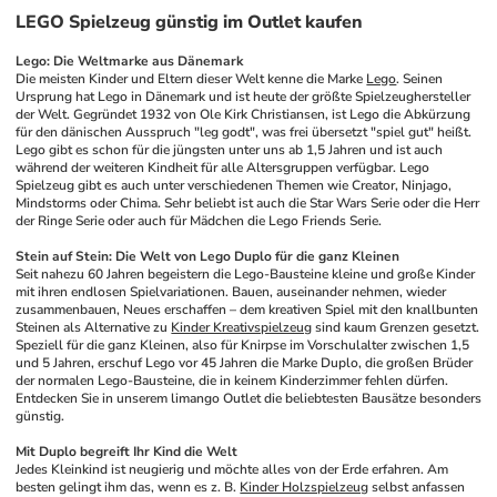
LEGO Spielzeug günstig im Outlet kaufen
Lego: Die Weltmarke aus Dänemark
Die meisten Kinder und Eltern dieser Welt kenne die Marke 
Lego
. Seinen 
Ursprung hat Lego in Dänemark und ist heute der größte Spielzeughersteller 
der Welt. Gegründet 1932 von Ole Kirk Christiansen, ist Lego die Abkürzung 
für den dänischen Ausspruch "leg godt", was frei übersetzt "spiel gut" heißt. 
Lego gibt es schon für die jüngsten unter uns ab 1,5 Jahren und ist auch 
während der weiteren Kindheit für alle Altersgruppen verfügbar. Lego 
Spielzeug gibt es auch unter verschiedenen Themen wie Creator, Ninjago, 
Mindstorms oder Chima. Sehr beliebt ist auch die Star Wars Serie oder die Herr 
der Ringe Serie oder auch für Mädchen die Lego Friends Serie.
Stein auf Stein: Die Welt von Lego Duplo für die ganz Kleinen
Seit nahezu 60 Jahren begeistern die Lego-Bausteine kleine und große Kinder 
mit ihren endlosen Spielvariationen. Bauen, auseinander nehmen, wieder 
zusammenbauen, Neues erschaffen – dem kreativen Spiel mit den knallbunten 
Steinen als Alternative zu 
Kinder Kreativspielzeug
 sind kaum Grenzen gesetzt. 
Speziell für die ganz Kleinen, also für Knirpse im Vorschulalter zwischen 1,5 
und 5 Jahren, erschuf Lego vor 45 Jahren die Marke Duplo, die großen Brüder 
der normalen Lego-Bausteine, die in keinem Kinderzimmer fehlen dürfen. 
Entdecken Sie in unserem limango Outlet die beliebtesten Bausätze besonders 
günstig.
Mit Duplo begreift Ihr Kind die Welt
Jedes Kleinkind ist neugierig und möchte alles von der Erde erfahren. Am 
besten gelingt ihm das, wenn es z. B. 
Kinder Holzspielzeug
 selbst anfassen 