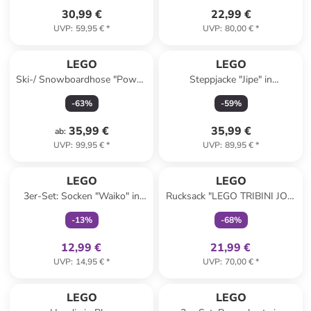
30,99 €
22,99 €
UVP
:
59,95 €
*
UVP
:
80,00 €
*
LEGO
LEGO
Ski-/ Snowboardhose "Powai"
Steppjacke "Jipe" in
in Lila
Dunkelblau/ Blau/ Grün
-
63
%
-
59
%
35,99 €
35,99 €
ab
:
UVP
:
99,95 €
*
UVP
:
89,95 €
*
family
exklusiv
family
exklusiv
LEGO
LEGO
3er-Set: Socken "Waiko" in
Rucksack "LEGO TRIBINI JOY"
Blau/ Grau/ Grün
in Türkis - (B)29 x (H)49 x
-
13
%
-
68
%
(T)12 cm
12,99 €
21,99 €
UVP
:
14,95 €
*
UVP
:
70,00 €
*
LEGO
LEGO