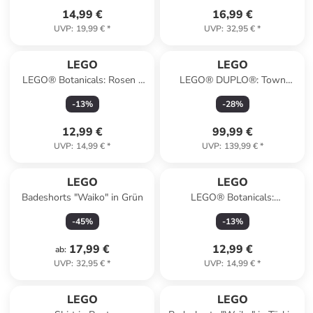
14,99 €
16,99 €
UVP
:
19,99 €
*
UVP
:
32,95 €
*
LEGO
LEGO
LEGO® Botanicals: Rosen -
LEGO® DUPLO®: Town
ab 8 Jahren
Große interaktive Eisenbahn -
-
13
%
-
28
%
ab 3 Jahren
12,99 €
99,99 €
UVP
:
14,99 €
*
UVP
:
139,99 €
*
LEGO
LEGO
Badeshorts "Waiko" in Grün
LEGO® Botanicals:
Kirschblüten - ab 8 Jahren
-
45
%
-
13
%
17,99 €
12,99 €
ab
:
UVP
:
32,95 €
*
UVP
:
14,99 €
*
family
exklusiv
LEGO
LEGO