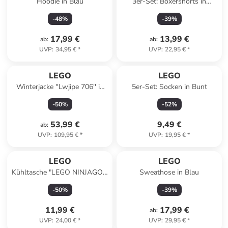
Hoodie in Blau
3er-Set: Boxershorts in
Dunkelblau/ Khaki/ Blau
-
48
%
-
39
%
17,99 €
13,99 €
ab
:
ab
:
UVP
:
34,95 €
*
UVP
:
22,95 €
*
LEGO
LEGO
Winterjacke ''Lwjipe 706'' in
5er-Set: Socken in Bunt
Dunkelblau
-
50
%
-
52
%
53,99 €
9,49 €
ab
:
UVP
:
109,95 €
*
UVP
:
19,95 €
*
LEGO
LEGO
Kühltasche "LEGO NINJAGO -
Sweathose in Blau
Into the unknown" in Blau -
-
50
%
-
39
%
(B)23 x (H)15 x (T)16 cm
11,99 €
17,99 €
ab
:
UVP
:
24,00 €
*
UVP
:
29,95 €
*