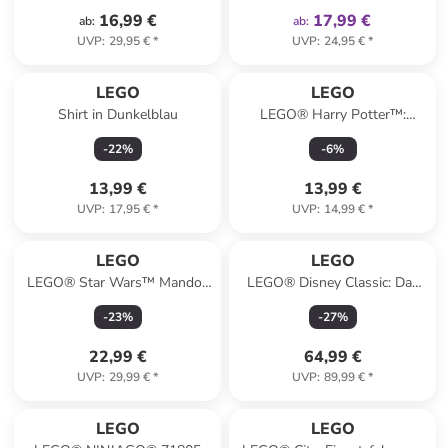
16,99 €
17,99 €
ab
:
ab
:
UVP
:
29,95 €
*
UVP
:
24,95 €
*
LEGO
LEGO
Shirt in Dunkelblau
LEGO® Harry Potter™:
Fliegender Ford Anglia™ - ab
-
22
%
-
6
%
7 Jahren
13,99 €
13,99 €
UVP
:
17,95 €
*
UVP
:
14,99 €
*
LEGO
LEGO
LEGO® Star Wars™ Mandos
LEGO® Disney Classic: Das
und Grogus N-1 Starfighter™
Strandhaus aus Lilo und
-
23
%
-
27
%
- ab 4 Jahren
Stitch - ab 9 Jahren
22,99 €
64,99 €
UVP
:
29,99 €
*
UVP
:
89,99 €
*
LEGO
LEGO