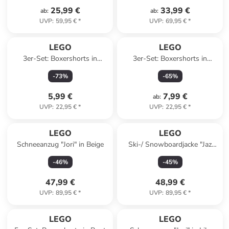
25,99 €
33,99 €
ab
:
ab
:
UVP
:
59,95 €
*
UVP
:
69,95 €
*
LEGO
LEGO
3er-Set: Boxershorts in
3er-Set: Boxershorts in
Dunkelblau/ Blau/ Orange
Dunkelblau/ Blau/ Braun
-
73
%
-
65
%
5,99 €
7,99 €
ab
:
UVP
:
22,95 €
*
UVP
:
22,95 €
*
LEGO
LEGO
Schneeanzug "Jori" in Beige
Ski-/ Snowboardjacke "Jaz
805" in Lila/ Dunkelblau
-
46
%
-
45
%
47,99 €
48,99 €
UVP
:
89,95 €
*
UVP
:
89,95 €
*
LEGO
LEGO