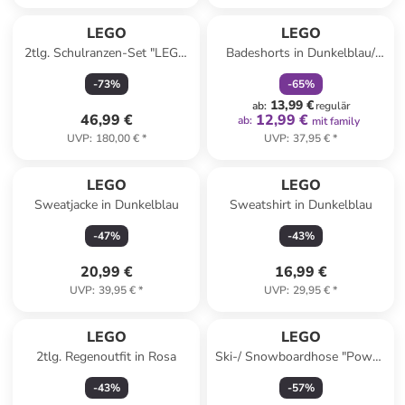
family
rabatt
LEGO
LEGO
2tlg. Schulranzen-Set "LEGO
Badeshorts in Dunkelblau/
NINJAGO" in Blau - (B)40 x
Bunt
-
73
%
-
65
%
(H)25 x (T)17 cm
13,99 €
ab
:
regulär
46,99 €
12,99 €
ab
:
mit family
UVP
:
180,00 €
*
UVP
:
37,95 €
*
LEGO
LEGO
Sweatjacke in Dunkelblau
Sweatshirt in Dunkelblau
-
47
%
-
43
%
20,99 €
16,99 €
UVP
:
39,95 €
*
UVP
:
29,95 €
*
LEGO
LEGO
2tlg. Regenoutfit in Rosa
Ski-/ Snowboardhose "Powai"
in Schwarz
-
43
%
-
57
%