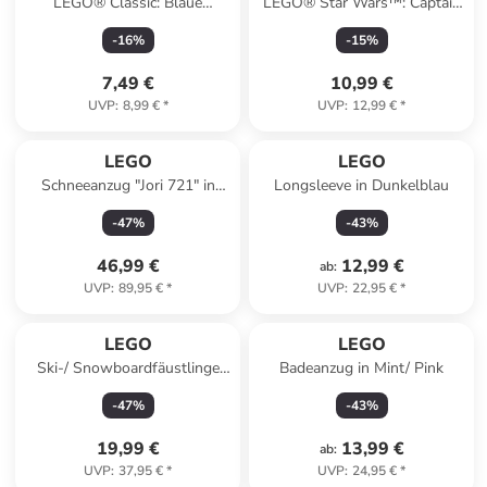
LEGO® Classic: Blaue
LEGO® Star Wars™: Captain
Bauplatte - ab 4 Jahren
Rex™ Y-Wing™ Microfighter -
-
16
%
-
15
%
ab 6 Jahren
7,49 €
10,99 €
UVP
:
8,99 €
*
UVP
:
12,99 €
*
LEGO
LEGO
Schneeanzug "Jori 721" in
Longsleeve in Dunkelblau
Dunkelblau
-
47
%
-
43
%
46,99 €
12,99 €
ab
:
UVP
:
89,95 €
*
UVP
:
22,95 €
*
LEGO
LEGO
Ski-/ Snowboardfäustlinge
Badeanzug in Mint/ Pink
"Agan" in Schwarz/ Rot
-
47
%
-
43
%
19,99 €
13,99 €
ab
:
UVP
:
37,95 €
*
UVP
:
24,95 €
*