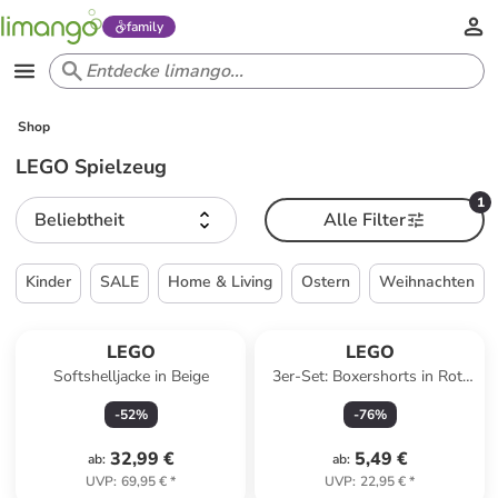
family
Shop
LEGO Spielzeug
1
Beliebtheit
Alle Filter
Kinder
SALE
Home & Living
Ostern
Weihnachten
LEGO
LEGO
Softshelljacke in Beige
3er-Set: Boxershorts in Rot/
Schwarz/ Blau
-
52
%
-
76
%
32,99 €
5,49 €
ab
:
ab
:
UVP
:
69,95 €
*
UVP
:
22,95 €
*