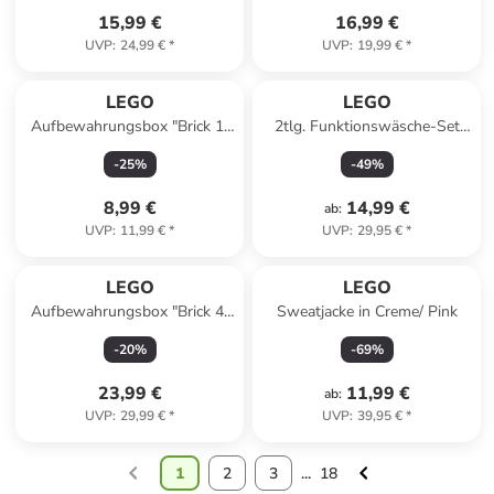
15,99 €
16,99 €
UVP
:
24,99 €
*
UVP
:
19,99 €
*
LEGO
LEGO
Aufbewahrungsbox "Brick 1"
2tlg. Funktionswäsche-Set
in Gelb - (H)18,3 x Ø 12,3 cm
"Agan 804" in Rosa/ Pink
-
25
%
-
49
%
8,99 €
14,99 €
ab
:
UVP
:
11,99 €
*
UVP
:
29,95 €
*
LEGO
LEGO
Aufbewahrungsbox "Brick 4"
Sweatjacke in Creme/ Pink
in Lila - (B)25 x (H)18 x (T)25
-
20
%
-
69
%
cm
23,99 €
11,99 €
ab
:
UVP
:
29,99 €
*
UVP
:
39,95 €
*
1
2
3
...
18