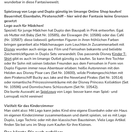
wunderbar in diese Fantasiwewelt.
Spielzeug von Lego und Duplo günstig im limango Online Shop kaufen! 
Bauernhof, Eisenbahn, Piratenschiff – hier wird der Fantasie keine Grenzen 
gesetzt
Lego auch für Mädchen!
Speziell für junge Mädchen hat Duplo den Bauspaß in Pink entworfen. Egal 
ob Mutter mit Baby (Set Nr. 10585), der Eiswagen (Nr. 10586) oder das Café 
(Nr. 10587): diese liebevoll geformten Figuren in ihren fröhlichen Farben 
bringen garantiert alle Mädchenaugen zum Leuchten.In Zusammenarbeit mit 
Disney
 wurden auch einige aus Film und Fernsehen bekannte und beliebte 
Zeichentrickfiguren in Duplo Sets verwandelt. Das passende Disney 
Kinder T-
Shirt
 gibt es auch im limango Outlet günstig zu kaufen. So kann Ihre Tochter 
oder Ihr Sohn mit seinen liebsten Freunden aus dem Fernsehen in Form von 
Duplo Figuren immer neue Abenteuer erleben: heiße Autorennen mit den 
Helden aus Disney Pixar cars (Set Nr. 10600), wilde Piratengeschichten mit 
dem Piratenschiff Bucky aus Jake and the Neverland Pirates (Set Nr. 10514) 
oder romantische Prinzessinnenträume mit der Disney Princess Kollektion (Set 
Nr. 10596) und Dornröschens Schlossturm (Set Nr. 10542).
Die bunte Auswahl an 
Spielzeug
 von Lego: besser kann man Spiel- und 
Lernspaß nicht vereinen!
Vielfalt für das Kinderzimmer
Man sieht also: Mit Lego kann jedes Kind eine eigene Eisenbahn oder ein Haus 
im eigenen Kinderzimmer zusammenbauen und damit spielen, sei es mit Lego 
Duplo, Lego Technic oder mit den klassischen Bausteinen. Viele Lego Artikel 
finden Sie bei uns im Shop zum Kaufen für ihre Kleinen.