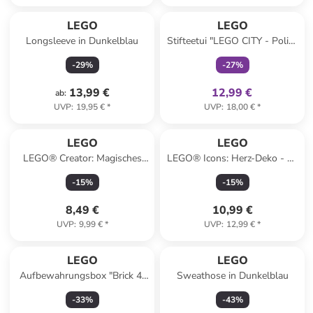
family
exklusiv
LEGO
LEGO
Longsleeve in Dunkelblau
Stifteetui "LEGO CITY - Police
Adventure" in Blau - (B)21 x
-
29
%
-
27
%
(H)10 x (T)6 cm
13,99 €
12,99 €
ab
:
UVP
:
19,95 €
*
UVP
:
18,00 €
*
LEGO
LEGO
LEGO® Creator: Magisches
LEGO® Icons: Herz-Deko - ab
Einhorn - ab 7 Jahren
9 Jahren
-
15
%
-
15
%
8,49 €
10,99 €
UVP
:
9,99 €
*
UVP
:
12,99 €
*
LEGO
LEGO
Aufbewahrungsbox "Brick 4"
Sweathose in Dunkelblau
in Hellpink - (B)25 x (H)18 x
-
33
%
-
43
%
(T)25 cm