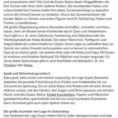
und ausprobieren darf. Hier sind die Duplo Steine ideale Weggefährten, die 
Ihre Tochter oder Ihren Sohn optimal fördern. Die leuchtenden Farben und 
unterschiedlichen Formen helfen ihm dabei, Zusammenhänge zu begreifen 
und so die Umwelt besser zu verstehen. Durch das Zusammenbauen der 
bunten Steine zu Türmen und ersten Figuren lernt Ihr Schützling, Farben und 
Formen zu kombinieren.
Mit großer Begeisterung wird es Bauwerke erschaffen, umwerfen und Neue 
bauen, denn am Besten lernen Kleinkinder durch Üben und Wiederholen. 
Auch gibt es z. B. einen Zahlenzug, Formenzug, eine Steinebox oder ein 
Würfelalphabet der Marke Boikido. Die vielen Männchen, Tierfiguren und 
Gegenstände der unterschiedlichen Duplo-Serien regen es außerdem dazu an, 
Szenen aus seiner Umwelt nachzuspielen und so besser zu verinnerlichen. 
Egal ob es alleine spielt, mit anderen Kids oder mit Mama und Papa: Mit Duplo 
ist endloser und kreativer Spielspaß für Mädchen und Jungen angesagt. Für 
etwas ältere Sprösslinge gibt es auch Kaufläden mit Spielgeld z. B. von 
Pinolino
 oder 
Howa
.
Spaß und Sicherheit garantiert
Extra groß, extra sicher und niemals langweilig: die Lego Duplo Bausteine 
begleiten die gesamte Entwicklung Ihres Kindes vom Krabbelalter bis zur 
Schulzeit als Spielzeug. Da vor allem Babys ihre Kinderwelt mit allen Sinnen 
erfahren wollen, mit den Händen, den Augen und Ohren genauso wie mit dem 
Mund, sind alle Duplo-Steine, 
Kinder Kuscheltiere
, Figuren und Männchen 
garantiert bissfest, speichelfestt und frei von verschluckbaren Kleinteilen. 
Denn Sicherheit geht auch beim Spielen immer vor.
Die große Auswahl von Lego im Outletshop
Das Sortiment der Lego Duplo Marke hält für jeden Spielgeschmack und jede 