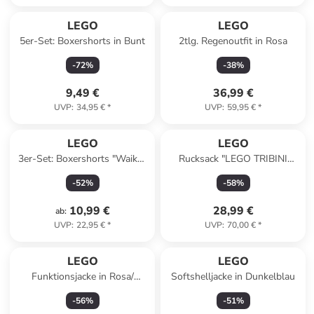
LEGO
LEGO
5er-Set: Boxershorts in Bunt
2tlg. Regenoutfit in Rosa
-
72
%
-
38
%
9,49 €
36,99 €
UVP
:
34,95 €
*
UVP
:
59,95 €
*
LEGO
LEGO
3er-Set: Boxershorts "Waiko"
Rucksack "LEGO TRIBINI
in Dunkelblau/ Grün/ Blau
HAPPY" in Schwarz - (B)24 x
-
52
%
-
58
%
(H)31 x (T)10,5 cm
10,99 €
28,99 €
ab
:
UVP
:
22,95 €
*
UVP
:
70,00 €
*
LEGO
LEGO
Funktionsjacke in Rosa/
Softshelljacke in Dunkelblau
Orange
-
56
%
-
51
%