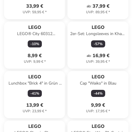
33,99 €
37,99 €
ab
:
UVP
:
59,95 €
*
UVP
:
89,95 €
*
LEGO
LEGO
LEGO® City 60312
2er-Set: Longsleeves in Khaki/
Polizeiauto - ab 5 Jahren
Dunkelblau
-
10
%
-
57
%
8,99 €
16,99 €
ab
:
UVP
:
9,99 €
*
UVP
:
39,95 €
*
LEGO
LEGO
Lunchbox "Brick 4" in Grün -
Cap "Waiko" in Blau
(B)16,5 x (H)11,6 x (T)17,3 cm
-
41
%
-
44
%
13,99 €
9,99 €
UVP
:
23,99 €
*
UVP
:
17,95 €
*
LEGO
LEGO