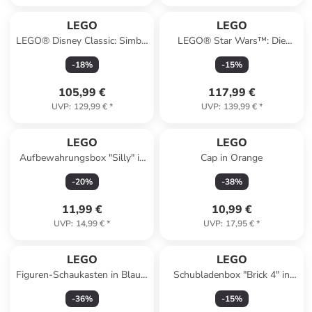
LEGO
LEGO
LEGO® Disney Classic: Simba,
LEGO® Star Wars™: Die
der junge König der Löwen -
Onyx Cinder - ab 10 Jahren
-
18
%
-
15
%
ab 18 Jahren
105,99 €
117,99 €
UVP
:
129,99 €
*
UVP
:
139,99 €
*
LEGO
LEGO
Aufbewahrungsbox "Silly" in
Cap in Orange
Gelb - (H)11,5 x Ø 10,2 cm
-
20
%
-
38
%
11,99 €
10,99 €
UVP
:
14,99 €
*
UVP
:
17,95 €
*
LEGO
LEGO
Figuren-Schaukasten in Blau -
Schubladenbox "Brick 4" in
(B)19,1 x (H)18,4 x (T)4,7 cm
Weiß - (B)15,8 x (H)11,3 x
-
36
%
-
15
%
(T)15,8 cm