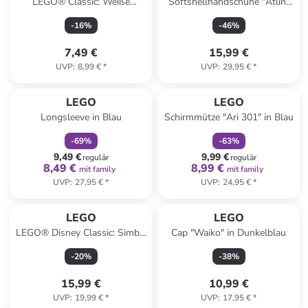
LEGO® Classic: Weiße
Softshellhandschuhe "Atlin"
Bauplatte - ab 4 Jahren
in Schwarz
-
16
%
-
46
%
7,49 €
15,99 €
UVP
:
8,99 €
*
UVP
:
29,95 €
*
family
rabatt
family
rabatt
LEGO
LEGO
Longsleeve in Blau
Schirmmütze "Ari 301" in Blau
-
69
%
-
63
%
9,49 €
9,99 €
regulär
regulär
8,49 €
8,99 €
mit family
mit family
UVP
:
27,95 €
*
UVP
:
24,95 €
*
LEGO
LEGO
LEGO® Disney Classic: Simba,
Cap "Waiko" in Dunkelblau
das Löwenjunge des Königs -
-
20
%
-
38
%
ab 6 Jahren
15,99 €
10,99 €
UVP
:
19,99 €
*
UVP
:
17,95 €
*