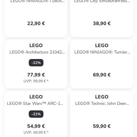
LEGO® NINJAGO® 71805
LEGO® City: Einsatzfahrzeug
''Jay Battle Mech'' - ab 6
der Rettungsschwimmer - ab
Jahren
6 Jahren
22,90 €
38,90 €
LEGO
LEGO
LEGO® Architecture 21042:
LEGO® NINJAGO®: Turnier-
Freiheitsstatue - ab 16 Jahren
Arena - ab 7 Jahren
-
22
%
77,99 €
69,90 €
UVP
:
99,99 €
*
LEGO
LEGO
LEGO® Star Wars™ ARC-170
LEGO® Technic: John Deere
Starfighter™ - ab 9 Jahren
9700 Forage Harvester - ab 9
-
21
%
Jahren
54,99 €
59,90 €
UVP
:
69,99 €
*