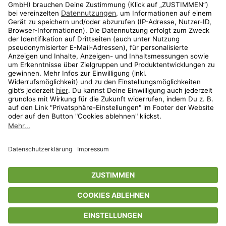
Aktionen
Travel
limango.nl
limango.pl
* Streichpreise entsprechen der unverbindlichen Preisempfehlung des
Herstellers. Prozentangaben beziehen sich auf den Streichpreis.
ᵃ Die jeweils aktuellen Teilnahmebedingungen unserer Freunde-werben-
Freunde-Aktionen findest Du unter
www.limango.de/einladen
ᵇ Gilt nur für von limango versandte Ware (nicht für von Partnern versandte
Ware und Travel).