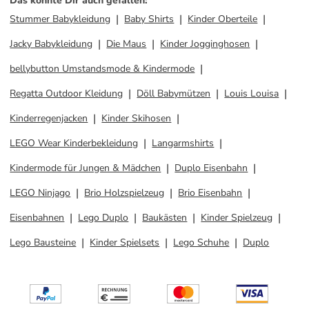
Das könnte Dir auch gefallen
:
Stummer Babykleidung
Baby Shirts
Kinder Oberteile
Jacky Babykleidung
Die Maus
Kinder Jogginghosen
bellybutton Umstandsmode & Kindermode
Regatta Outdoor Kleidung
Döll Babymützen
Louis Louisa
Kinderregenjacken
Kinder Skihosen
LEGO Wear Kinderbekleidung
Langarmshirts
Kindermode für Jungen & Mädchen
Duplo Eisenbahn
LEGO Ninjago
Brio Holzspielzeug
Brio Eisenbahn
Eisenbahnen
Lego Duplo
Baukästen
Kinder Spielzeug
Lego Bausteine
Kinder Spielsets
Lego Schuhe
Duplo