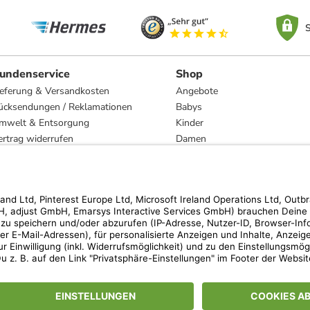
S
undenservice
Shop
ieferung & Versandkosten
Angebote
ücksendungen / Reklamationen
Babys
mwelt & Entsorgung
Kinder
ertrag widerrufen
Damen
esetzliche Gewährleistung und Reparatur
Herren
Wohnen
Trachten
Marken
hen der unverbindlichen Preisempfehlung des Herstellers. Prozentangaben beziehen s
 Teilnahmebedingungen unserer Freunde-werben-Freunde-Aktionen findest Du unter
lt nur für von limango versandte Ware (nicht für von Partnern versandte Ware und Tra