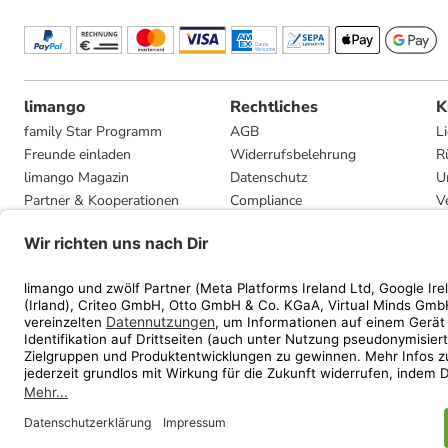
limango
Rechtliches
K
family Star Programm
AGB
L
Freunde einladen
Widerrufsbelehrung
R
limango Magazin
Datenschutz
U
Partner & Kooperationen
Compliance
V
Jobs
Impressum
G
Presse
Privatsphäre-Einstellungen
Mediadaten
Geschenkgutscheinbedingungen
* Streichpreise entsprec
ᵃ Die jeweils aktuellen
ᵇ Gi