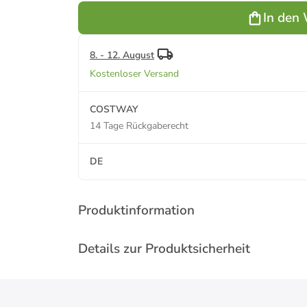
Rosa
Lila
Türkis
Grün
B
In den
8. - 12. August
Kostenloser Versand
COSTWAY
14 Tage Rückgaberecht
DE
Produktinformation
Details zur Produktsicherheit