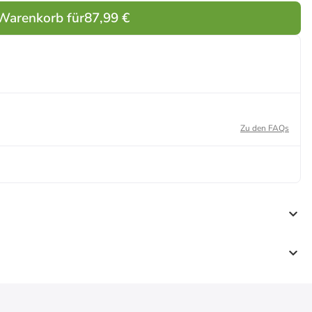
lau
Flieder
 Warenkorb für
87,99 €
Zu den FAQs