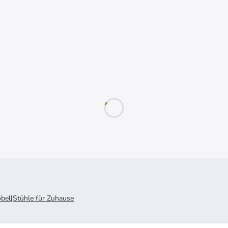
öbel
|
Stühle für Zuhause