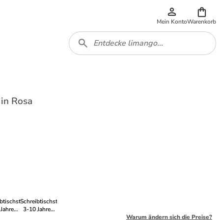
Mein Konto
Warenkorb
 in Rosa
btischstuhl
Schreibtischstuhl
 Jahren
3-10 Jahren
bar in
Drehbar in
Warum ändern sich die Preise?