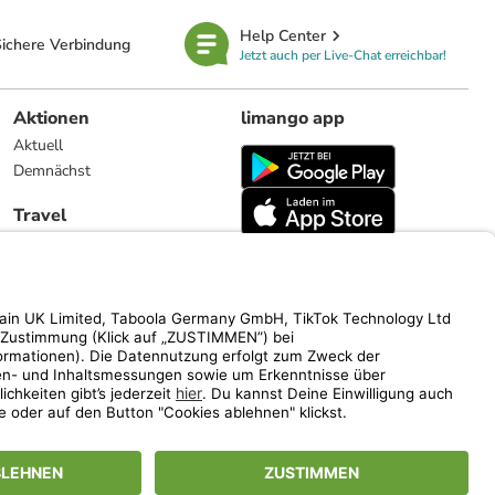
Help Center
ichere Verbindung
Jetzt auch per Live-Chat erreichbar!
Aktionen
limango app
Aktuell
Demnächst
Travel
Reiseangebote
limango.nl
limango.pl
ich auf den Streichpreis.
www.limango.de/einladen
vel).