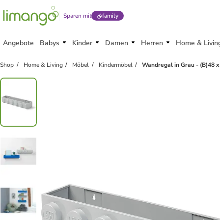
Sparen mit
family
Angebote
Babys
Kinder
Damen
Herren
Home & Livin
Shop
Home & Living
Möbel
Kindermöbel
Wandregal in Grau - (B)48 x