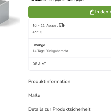
in Grau -
Rot - (B)48 x
Weiß - (B)48
(B)48 x
(H)12 x (T)8
x (H)12 x (T)8
(H)12 x (T)8
cm
cm
In den
cm
10. - 11. August
4,95 €
limango
14 Tage Rückgaberecht
DE & AT
Produktinformation
Maße
Details zur Produktsicherheit