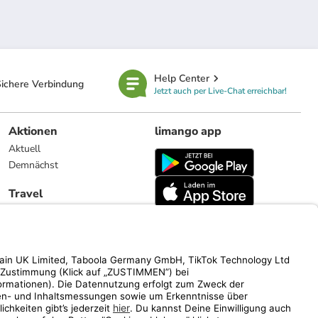
Help Center
ichere Verbindung
Jetzt auch per Live-Chat erreichbar!
Aktionen
limango app
Aktuell
Demnächst
Travel
Reiseangebote
limango.nl
limango.pl