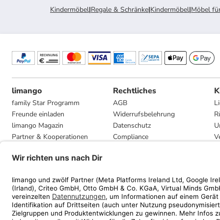
Kindermöbel
|
Regale & Schränke
|
Kindermöbel
|
Möbel fü
limango
Rechtliches
K
family Star Programm
AGB
L
Freunde einladen
Widerrufsbelehrung
R
limango Magazin
Datenschutz
U
Partner & Kooperationen
Compliance
V
Jobs
Impressum
G
Presse
Privatsphäre-Einstellungen
Mediadaten
Geschenkgutscheinbedingungen