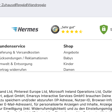
r Zuhause
|
Regale
|
Wandregale
S
undenservice
Shop
ieferung & Versandkosten
Angebote
ücksendungen / Reklamationen
Babys
mwelt & Entsorgung
Kinder
ertrag widerrufen
Damen
esetzliche Gewährleistung und Reparatur
Herren
Wohnen
Trachten
Marken