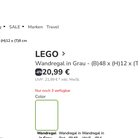
g
SALE
Marken
Travel
 (H)12 x (T)8 cm
LEGO
Wandregal in Grau - (B)48 x (H)12 x (
20,99 €
-
4
%
UVP
:
21,99 €
*
inkl. MwSt.
Nur noch 3 verfügbar
Color
Wandregal
Wandregal in
Wandregal in