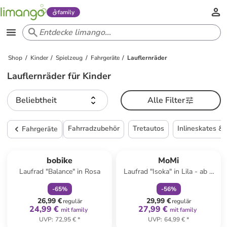
family
Shop
Kinder
Spielzeug
Fahrgeräte
Lauflernräder
Lauflernräder für Kinder
Beliebtheit
Alle Filter
Fahrradzubehör
Tretautos
Inlineskates &
Fahrgeräte
family
rabatt
family
rabatt
bobike
MoMi
Laufrad "Balance" in Rosa
Laufrad "Isoka" in Lila - ab 2
Jahren
-
65
%
-
56
%
26,99 €
29,99 €
regulär
regulär
24,99 €
27,99 €
mit family
mit family
UVP
:
72,95 €
*
UVP
:
64,99 €
*