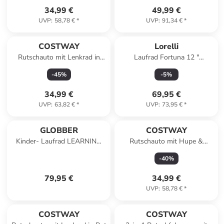
34,99 €
49,99 €
UVP
:
58,78 €
*
UVP
:
91,34 €
*
COSTWAY
Lorelli
Rutschauto mit Lenkrad in
Laufrad Fortuna 12 "
Dunkelblau
Lufträder in rosa
-
45
%
-
5
%
34,99 €
69,95 €
UVP
:
63,82 €
*
UVP
:
73,95 €
*
GLOBBER
COSTWAY
Kinder- Laufrad LEARNING
Rutschauto mit Hupe &
BIKE 2 in1 in grün
Stauraum in Rot
-
40
%
79,95 €
34,99 €
UVP
:
58,78 €
*
COSTWAY
COSTWAY