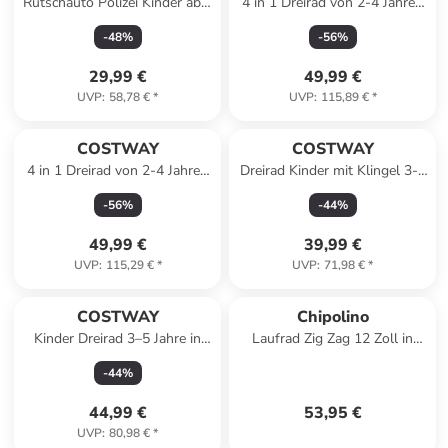
Rutschauto Polizei Kinder ab 1
4 in 1 Dreirad von 2-4 Jahren
Jahr in Rosa
in Rosa
-
48
%
-
56
%
29,99 €
49,99 €
UVP
:
58,78 €
*
UVP
:
115,89 €
*
COSTWAY
COSTWAY
4 in 1 Dreirad von 2-4 Jahren
Dreirad Kinder mit Klingel 3-5
in Blau
Jahre in Grün
-
56
%
-
44
%
49,99 €
39,99 €
UVP
:
115,29 €
*
UVP
:
71,98 €
*
COSTWAY
Chipolino
Kinder Dreirad 3–5 Jahre in
Laufrad Zig Zag 12 Zoll in
Rot
weiß
-
44
%
44,99 €
53,95 €
UVP
:
80,98 €
*