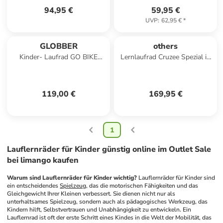
94,95 €
59,95 €
UVP
:
62,95 €
*
GLOBBER
others
Kinder- Laufrad GO BIKE
Lernlaufrad Cruzee Spezial in
ELITE AIR in grün
lila
119,00 €
169,95 €
1
Lauflernräder für Kinder günstig online im Outlet Sale
bei limango kaufen
Warum sind Lauflernräder für Kinder wichtig?
 Lauflernräder für Kinder sind 
ein entscheidendes 
Spielzeug
, das die motorischen Fähigkeiten und das 
Gleichgewicht Ihrer Kleinen verbessert. Sie dienen nicht nur als 
unterhaltsames Spielzeug, sondern auch als pädagogisches Werkzeug, das 
Kindern hilft, Selbstvertrauen und Unabhängigkeit zu entwickeln. Ein 
Lauflernrad ist oft der erste Schritt eines Kindes in die Welt der Mobilität, das 