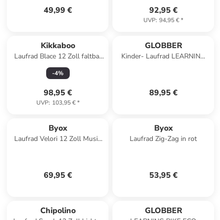
49,99 €
92,95 €
UVP
:
94,95 €
*
Kikkaboo
GLOBBER
Laufrad Blace 12 Zoll faltbar
Kinder- Laufrad LEARNING
in natur
BIKE 3-in-1 in beige
-
4
%
98,95 €
89,95 €
UVP
:
103,95 €
*
Byox
Byox
Laufrad Velori 12 Zoll Musik
Laufrad Zig-Zag in rot
in blau
69,95 €
53,95 €
Chipolino
GLOBBER