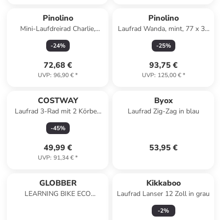
Pinolino
Pinolino
Mini-Laufdreirad Charlie,
Laufrad Wanda, mint, 77 x 34
weiß/natur, 66 x 41 x 37 cm
x 51 cm
-
24
%
-
25
%
72,68 €
93,75 €
UVP
:
96,90 €
*
UVP
:
125,00 €
*
COSTWAY
Byox
Laufrad 3-Rad mit 2 Körben
Laufrad Zig-Zag in blau
18 Monaten-5 Jahren in Weiß
-
45
%
49,99 €
53,95 €
UVP
:
91,34 €
*
GLOBBER
Kikkaboo
LEARNING BIKE ECO
Laufrad Lanser 12 Zoll in grau
Aufsitzrad in taupe
-
2
%