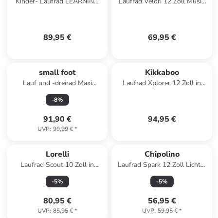
Kinder- Laufrad LEARNING
Laufrad Velori 12 Zoll Musik
BIKE 3-in-1 in grün
in weiß
89,95 €
69,95 €
small foot
Kikkaboo
Lauf und -dreirad Maxi
Laufrad Xplorer 12 Zoll in
mitwachsend in brown
orange
-
8
%
91,90 €
94,95 €
UVP
:
99,99 €
*
Lorelli
Chipolino
Laufrad Scout 10 Zoll in
Laufrad Spark 12 Zoll Lichter
orange
in grün
-
5
%
-
5
%
80,95 €
56,95 €
UVP
:
85,95 €
*
UVP
:
59,95 €
*