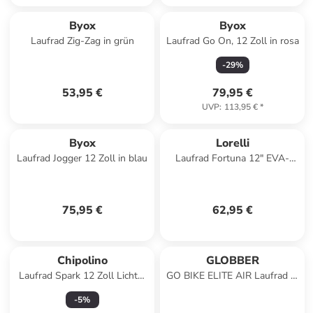
Byox
Byox
Laufrad Zig-Zag in grün
Laufrad Go On, 12 Zoll in rosa
-
29
%
53,95 €
79,95 €
UVP
:
113,95 €
*
Byox
Lorelli
Laufrad Jogger 12 Zoll in blau
Laufrad Fortuna 12" EVA-
Reifen in grün
75,95 €
62,95 €
Chipolino
GLOBBER
Laufrad Spark 12 Zoll Lichter
GO BIKE ELITE AIR Laufrad in
in rosa
pastellblau
-
5
%