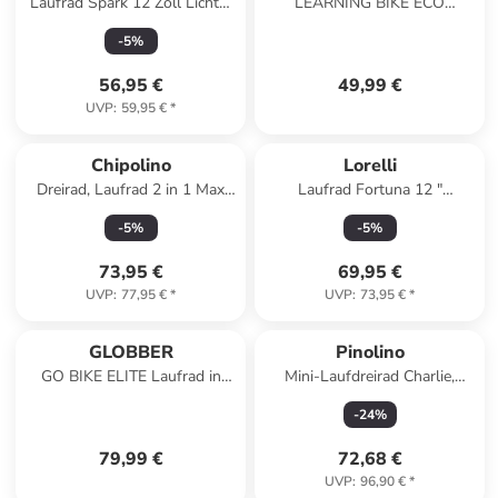
Laufrad Spark 12 Zoll Lichter
LEARNING BIKE ECO
in blau
Aufsitzrad in salbei grün
-
5
%
56,95 €
49,99 €
UVP
:
59,95 €
*
Chipolino
Lorelli
Dreirad, Laufrad 2 in 1 Max
Laufrad Fortuna 12 "
Bike in grau
Lufträder in grün
-
5
%
-
5
%
73,95 €
69,95 €
UVP
:
77,95 €
*
UVP
:
73,95 €
*
GLOBBER
Pinolino
GO BIKE ELITE Laufrad in
Mini-Laufdreirad Charlie,
taupe
natur, 66 x 37 x 41 bzw. 33
-
24
%
cm
79,99 €
72,68 €
UVP
:
96,90 €
*