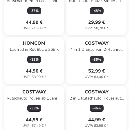
Rutschauto Polizei ab 1 Jahr in
Rutschauto Polizei Kinder ab 1
Weiß
Jahr in Blau
-
37
%
-
48
%
44,99 €
29,99 €
UVP
:
71,98 €
*
UVP
:
58,78 €
*
HOMCOM
COSTWAY
Laufrad in Rot 85L x 36B x
4 in 1 Dreirad von 2-4 Jahren
54H cm
in Grün
-
23
%
-
36
%
44,90 €
52,99 €
UVP
:
58,90 €
*
UVP
:
83,46 €
*
COSTWAY
COSTWAY
Rutschauto Polizei ab 1 Jahr in
2 in 1 Rutschauto, Polizeiauto
Schwarz
mit Lenkrad in Weiß
-
33
%
-
46
%
44,99 €
44,99 €
UVP
:
67,49 €
*
UVP
:
83,98 €
*