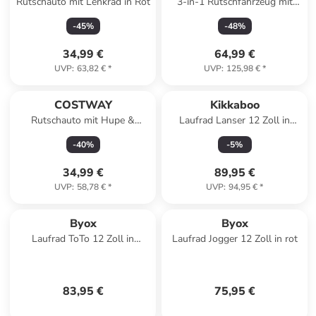
Rutschauto mit Lenkrad in Rot
3-in-1 Rutschfahrzeug mit
Schiebegriff in Rot
-
45
%
-
48
%
34,99 €
64,99 €
UVP
:
63,82 €
*
UVP
:
125,98 €
*
COSTWAY
Kikkaboo
Rutschauto mit Hupe &
Laufrad Lanser 12 Zoll in
Stauraum in Weiß
braun
-
40
%
-
5
%
34,99 €
89,95 €
UVP
:
58,78 €
*
UVP
:
94,95 €
*
Byox
Byox
Laufrad ToTo 12 Zoll in
Laufrad Jogger 12 Zoll in rot
orange
83,95 €
75,95 €