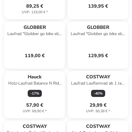
89,25 €
139,95 €
UVP
:
119,00 €
*
GLOBBER
GLOBBER
Laufrad "Globber go bike elite
Laufrad "Globber go bike elite
air" in Hellblau - ab 3 Jahren
air" in Rosa - ab 3 Jahren
119,00 €
129,95 €
Hauck
COSTWAY
Holz-Laufrad Balance N Ride
Laufrad Lauflernrad ab 1 Jahr
in blau,schwarz,motiv
in Rosa
-
17
%
-
40
%
57,90 €
29,99 €
UVP
:
69,90 €
*
UVP
:
50,38 €
*
COSTWAY
COSTWAY