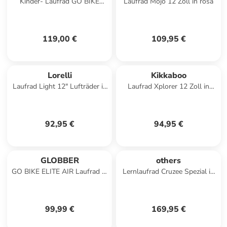
Kinder- Laufrad GO BIKE
Laufrad Mojo 12 Zoll in rosa
ELITE AIR in beige
119,00 €
109,95 €
Lorelli
Kikkaboo
Laufrad Light 12" Lufträder in
Laufrad Xplorer 12 Zoll in
rosa
blau
92,95 €
94,95 €
GLOBBER
others
GO BIKE ELITE AIR Laufrad in
Lernlaufrad Cruzee Spezial in
mint
gelb
99,99 €
169,95 €