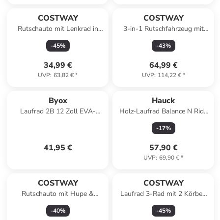
COSTWAY
COSTWAY
Rutschauto mit Lenkrad in
3-in-1 Rutschfahrzeug mit
Rosa
Schiebegriff in Blau
-
45
%
-
43
%
34,99 €
64,99 €
UVP
:
63,82 €
*
UVP
:
114,22 €
*
Byox
Hauck
Laufrad 2B 12 Zoll EVA-
Holz-Laufrad Balance N Ride
Reifen in orange
in weiss,schwarz,motiv
-
17
%
41,95 €
57,90 €
UVP
:
69,90 €
*
COSTWAY
COSTWAY
Rutschauto mit Hupe &
Laufrad 3-Rad mit 2 Körben
Stauraum in Grün
18 Monaten-5 Jahren in Rosa
-
40
%
-
45
%