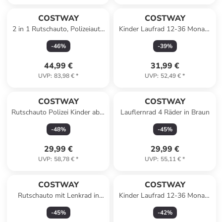
COSTWAY
COSTWAY
2 in 1 Rutschauto, Polizeiauto
Kinder Laufrad 12-36 Monate
mit Lenkrad in Gelb
in Grün
-
46
%
-
39
%
44,99 €
31,99 €
UVP
:
83,98 €
*
UVP
:
52,49 €
*
COSTWAY
COSTWAY
Rutschauto Polizei Kinder ab 1
Lauflernrad 4 Räder in Braun
Jahr in Schwarz
-
48
%
-
45
%
29,99 €
29,99 €
UVP
:
58,78 €
*
UVP
:
55,11 €
*
COSTWAY
COSTWAY
Rutschauto mit Lenkrad in
Kinder Laufrad 12-36 Monate
Blau
in Rosa
-
45
%
-
42
%