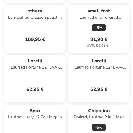
others
small foot
Lernlaufrad Cruzee Spezial in
Laufrad und -dreirad
orange
mitwachsend in green
-
8
%
169,95 €
81,90 €
UVP
:
89,99 €
*
Lorelli
Lorelli
Laufrad Fortuna 12" EVA-
Laufrad Fortuna 12" EVA-
Reifen in blau
Reifen in rosa
62,95 €
62,95 €
Byox
Chipolino
Laufrad Harly 12 Zoll in grün
Dreirad, Laufrad 2 in 1 Max
Bike in gelb
-
5
%