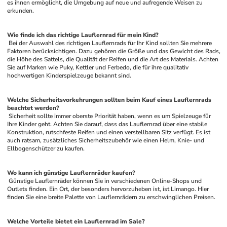
es ihnen ermöglicht, die Umgebung auf neue und aufregende Weisen zu 
erkunden.
Wie finde ich das richtige Lauflernrad für mein Kind?
 Bei der Auswahl des richtigen Lauflernrads für Ihr Kind sollten Sie mehrere 
Faktoren berücksichtigen. Dazu gehören die Größe und das Gewicht des Rads, 
die Höhe des Sattels, die Qualität der Reifen und die Art des Materials. Achten 
Sie auf Marken wie Puky, Kettler und Ferbedo, die für ihre qualitativ 
hochwertigen Kinderspielzeuge bekannt sind.
Welche Sicherheitsvorkehrungen sollten beim Kauf eines Lauflernrads 
beachtet werden?
 Sicherheit sollte immer oberste Priorität haben, wenn es um Spielzeuge für 
Ihre Kinder geht. Achten Sie darauf, dass das Lauflernrad über eine stabile 
Konstruktion, rutschfeste Reifen und einen verstellbaren Sitz verfügt. Es ist 
auch ratsam, zusätzliches Sicherheitszubehör wie einen Helm, Knie- und 
Ellbogenschützer zu kaufen.
Wo kann ich günstige Lauflernräder kaufen?
 Günstige Lauflernräder können Sie in verschiedenen Online-Shops und 
Outlets finden. Ein Ort, der besonders hervorzuheben ist, ist Limango. Hier 
finden Sie eine breite Palette von Lauflernrädern zu erschwinglichen Preisen.
Welche Vorteile bietet ein Lauflernrad im Sale?