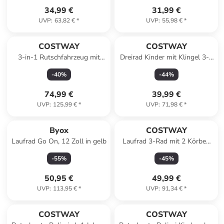
34,99 €
31,99 €
UVP
:
63,82 €
*
UVP
:
55,98 €
*
COSTWAY
COSTWAY
3-in-1 Rutschfahrzeug mit
Dreirad Kinder mit Klingel 3-5
Schiebegriff in Weiß
Jahre in Rosa
-
40
%
-
44
%
74,99 €
39,99 €
UVP
:
125,99 €
*
UVP
:
71,98 €
*
Byox
COSTWAY
Laufrad Go On, 12 Zoll in gelb
Laufrad 3-Rad mit 2 Körben
18 Monaten-5 Jahren in Blau
-
55
%
-
45
%
50,95 €
49,99 €
UVP
:
113,95 €
*
UVP
:
91,34 €
*
COSTWAY
COSTWAY