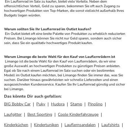
 Ein Lauflernrad im Sale zu kaufen, bietet viele Vorteile. Neben dem 
offensichtlichen Vorteil, Geld zu sparen, bekommen Sie oft auch Zugang zu 
hochwertigen Produkten von Top-Marken, die sonst vielleicht außerhalb Ihres 
Budgets liegen würden.
Warum sollten Sie Ihr Lauflernrad im Outlet kaufen?
 Ein Outlet bietet oft eine breite Palette von Produkten zu erheblich reduzierten 
Preisen. Bei Limango können Sie nicht nur Geld sparen, sondern auch sicher 
sein, dass Sie ein qualitativ hochwertiges Produkt kaufen.
Warum Limango die beste Wahl für den Kauf von Lauflernrädern ist
 Limango ist die beste Wahl für den Kauf von Lauflernrädern, da wir eine 
große Auswahl an hochwertigen Produkten zu günstigen Preisen anbieten. 
Egal ob Sie nach einem Lauflernrad im Sale suchen oder ein bestimmtes 
Modell im Outlet kaufen möchten, bei Limango finden Sie immer das, was Sie 
suchen. Darüber hinaus gewährleisten wir schnelle Lieferzeiten und einen 
ausgezeichneten Kundenservice. Kaufen Sie Ihr Lauflernrad günstig und sicher 
bei Limango.
Das könnte Dir auch gefallen
:
BIG Bobby Car
Puky
Hudora
Stamp
Pinolino
Laufgitter
Best Sporting
Coole Kinderfahrzeuge
Kinderküchen
Kindertuniken
Lauflernsandalen
Laufshirts