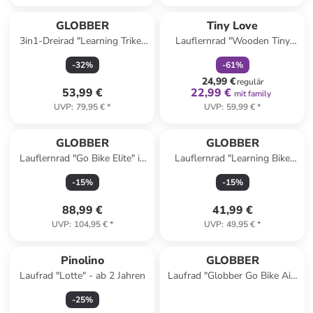
family
rabatt
GLOBBER
Tiny Love
3in1-Dreirad "Learning Trike"
Lauflernrad "Wooden Tiny
in Grün - ab 12 Monaten
Trike - Boho Chic" - ab 18
-
32
%
-
61
%
Monaten
24,99 €
regulär
53,99 €
22,99 €
mit family
UVP
:
79,95 €
*
UVP
:
59,99 €
*
GLOBBER
GLOBBER
Lauflernrad "Go Bike Elite" in
Lauflernrad "Learning Bike
Türkis - ab 2 Jahren
Eco"
-
15
%
-
15
%
88,99 €
41,99 €
UVP
:
104,95 €
*
UVP
:
49,95 €
*
Pinolino
GLOBBER
Laufrad "Lotte" - ab 2 Jahren
Laufrad "Globber Go Bike Air"
in Schwarz/ Rot - ab 3 Jahren
-
25
%