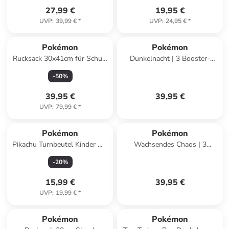
27,99 €
19,95 €
UVP
:
39,99 €
*
UVP
:
24,95 €
*
Pokémon
Pokémon
Rucksack 30x41cm für Schule
Dunkelnacht | 3 Booster-
und Freizeit
Packs | Pokemon | Sammel-
-
50
%
Karten deutsch
39,95 €
39,95 €
UVP
:
79,99 €
*
Pokémon
Pokémon
Pikachu Turnbeutel Kinder mit
Wachsendes Chaos | 3
Tunnelzug und Namensfeld in
Booster-Packs | Pokemon |
-
20
%
Schwarz
Sammel-Karten deutsch
15,99 €
39,95 €
UVP
:
19,99 €
*
Pokémon
Pokémon