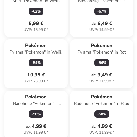
Shirt "Pokemon" in Weiß
Badeanzug "Pokemon" in
Pink/ Blau/ Gelb
-
62
%
-
67
%
5,99 €
6,49 €
ab
:
UVP
:
15,99 €
*
UVP
:
19,99 €
*
Pokémon
Pokemon
Pyjama "Pokémon" in Weiß/
Pyjama "Pokemon" in Rot
Gelb
-
54
%
-
56
%
10,99 €
9,49 €
ab
:
UVP
:
23,99 €
*
UVP
:
21,99 €
*
Pokémon
Pokémon
Badehose "Pokémon" in
Badehose "Pokémon" in Blau
Hellblau
-
58
%
-
58
%
4,99 €
4,99 €
ab
:
ab
:
UVP
:
11,99 €
*
UVP
:
11,99 €
*