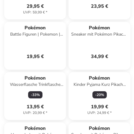
29,95 €
23,95 €
UVP
:
59,99 €
*
Pokémon
Pokémon
Battle Figuren | Pokemon |
Sneaker mit Pokémon Pikachu
Action Figur | Spiel-Figur in
Motiv, in Rot - Leuchtende
Larvitar & Feurigel
Sohle
19,95 €
34,99 €
Pokémon
Pokémon
Wasserflasche Trinkflasche
Kinder Pyjama Kurz Pikachu
Ideal für unterwegs
Glumanda in Mehrfarbig
-
33
%
-
20
%
13,95 €
19,99 €
UVP
:
20,99 €
*
UVP
:
24,99 €
*
Pokémon
Pokémon