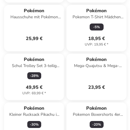
Pokémon
Pokémon
Hausschuhe mit Pokémon
Pokemon T-Shirt Mädchen
Pikachu Motiv, in Gelb,
Pikachu in rosa
-
5
%
Schlupfschuh
25,99 €
18,95 €
UVP
:
19,95 €
*
Pokémon
Pokémon
Schul Trolley Set 3-teilig
Mega-Quajutsu & Mega-
Kinder
Pyroleo | Sammel-Album A4
-
28
%
für 252 Karten Pokemon
49,95 €
23,95 €
UVP
:
69,99 €
*
Pokémon
Pokémon
Kleiner Rucksack Pikachu in
Pokemon Boxershorts 4er
Mehrfarbig
Pack Unterhosen in gelb
-
30
%
-
20
%