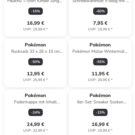
Pikachu T-Shirt Kinder Jungen
Schreibwarenset 5 teilig mit 2
Oberteil Shirt in Weiß
Bleistiften 2 Radiergummis
-
15
%
-
60
%
16,99 €
7,95 €
UVP
:
19,99 €
*
UVP
:
19,99 €
*
Pokémon
Pokémon
Rucksack 33 x 26 x 10 cm
Pokémon Mütze Wintermütze
Kinder Vorschulrucksack
Kopfbedeckung ideal für in
-
50
%
-
55
%
Rot
12,95 €
11,95 €
UVP
:
25,99 €
*
UVP
:
26,95 €
*
Pokémon
Pokémon
Federmappe mit Inhalt
6er-Set: Sneaker Socken
Pikachu Design 2-Fächer in
Pikachu in Mehrfarbig
-
24
%
-
15
%
Schwarz
24,99 €
16,99 €
UVP
:
32,99 €
*
UVP
:
19,99 €
*