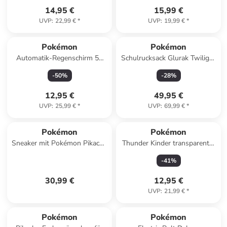
14,95 €
15,99 €
UVP
:
22,99 €
*
UVP
:
19,99 €
*
Pokémon
Pokémon
Automatik-Regenschirm 54
Schulrucksack Glurak Twilight
cm Stockschirm für Kinder
Champions
-
50
%
-
28
%
12,95 €
49,95 €
UVP
:
25,99 €
*
UVP
:
69,99 €
*
Pokémon
Pokémon
Sneaker mit Pokémon Pikachu
Thunder Kinder transparenter
Motiv, in Schwarz
Regenschirm Ø72 cm
-
41
%
30,99 €
12,95 €
UVP
:
21,99 €
*
Pokémon
Pokémon