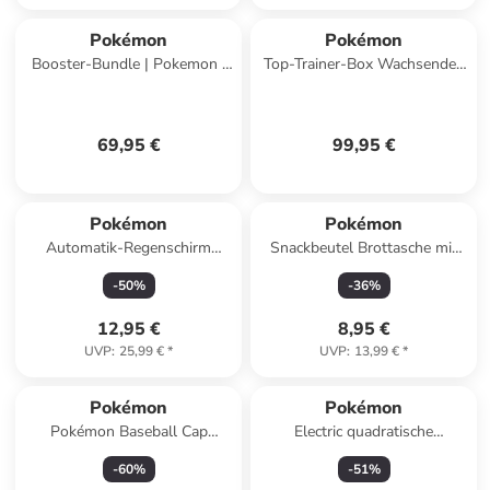
Pokémon
Pokémon
Booster-Bundle | Pokemon |
Top-Trainer-Box Wachsendes
Sammel-Karten deutsch |
Chaos | Pokemon | Sammel-
Wachsendes Chaos
Karten deutsch
69,95 €
99,95 €
Pokémon
Pokémon
Automatik-Regenschirm
Snackbeutel Brottasche mit
Stockschirm für Kinder
Kordelzug
-
50
%
-
36
%
12,95 €
8,95 €
UVP
:
25,99 €
*
UVP
:
13,99 €
*
Pokémon
Pokémon
Pokémon Baseball Cap
Electric quadratische
Trendige Kappe für Jungen &
Plastikflasche 500 ml
-
60
%
-
51
%
Mädchen in Mehrfarbig