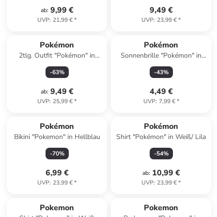
9,99 €
9,49 €
ab
:
UVP
:
21,99 €
*
UVP
:
23,99 €
*
Pokémon
Pokémon
2tlg. Outfit "Pokémon" in
Sonnenbrille "Pokémon" in
Weiß/ Blau
Schwarz/ Rot
-
63
%
-
43
%
9,49 €
4,49 €
ab
:
UVP
:
25,99 €
*
UVP
:
7,99 €
*
Pokémon
Pokémon
Bikini "Pokemon" in Hellblau
Shirt "Pokémon" in Weiß/ Lila
-
70
%
-
54
%
6,99 €
10,99 €
ab
:
UVP
:
23,99 €
*
UVP
:
23,99 €
*
Pokemon
Pokemon