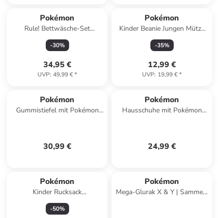
Pokémon
Pokémon
Rule! Bettwäsche-Set
Kinder Beanie Jungen Mütze
140×200cm, 70×90 cm
Pikachu Wintermütze Strick in
-
30
%
-
35
%
Mikrofaser
Schwarz
34,95 €
12,99 €
UVP
:
49,99 €
*
UVP
:
19,99 €
*
Pokémon
Pokémon
Gummistiefel mit Pokémon
Hausschuhe mit Pokémon
Motiv, in Gelb, mit Piikachu
Pikachu Motiv, in Blau, mit
Klettverschluss
30,99 €
24,99 €
Pokémon
Pokémon
Kinder Rucksack
Mega-Glurak X & Y | Sammel-
Freizeitrucksack mit Hauptfach
Album A4 für 180 Sammel-
-
50
%
Seitentasche
Karten | Pokemon