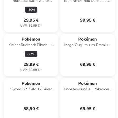
Rucksack 30cm Glurak
Top-Trainer-Box Dunkelnacht
Twilight Champions
| Pokemon | Sammel-Karten
-
50
%
deutsch
29,95 €
99,95 €
UVP
:
59,99 €
*
Pokémon
Pokémon
Kleiner Rucksack Pikachu in
Mega-Quajutsu-ex Premium
Mehrfarbig
Kollektion | Pokemon
-
27
%
Sammel-Karten deutsch
28,99 €
69,95 €
UVP
:
39,99 €
*
Pokemon
Pokémon
Sword & Shield 12 Silver
Booster-Bundle | Pokemon |
Temepst 3er-pack Blister
Sammel-Karten deutsch |
Manaphy Englisch
Dunkelnacht
58,90 €
69,95 €