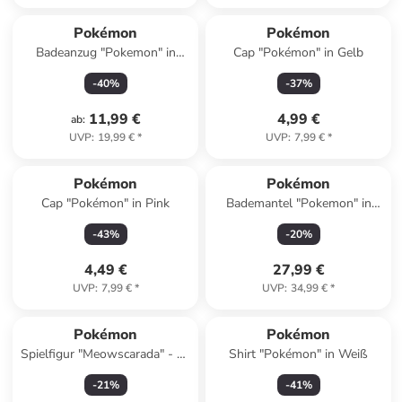
Pokémon
Pokémon
Badeanzug "Pokemon" in
Cap "Pokémon" in Gelb
Hellblau
-
40
%
-
37
%
11,99 €
4,99 €
ab
:
UVP
:
19,99 €
*
UVP
:
7,99 €
*
Pokémon
Pokémon
Cap "Pokémon" in Pink
Bademantel "Pokemon" in
Blau/ Gelb
-
43
%
-
20
%
4,49 €
27,99 €
UVP
:
7,99 €
*
UVP
:
34,99 €
*
Pokémon
Pokémon
Spielfigur "Meowscarada" - ab
Shirt "Pokémon" in Weiß
4 Jahren
-
21
%
-
41
%