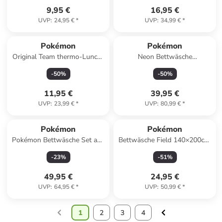
9,95 €
16,95 €
UVP
:
24,95 €
*
UVP
:
34,99 €
*
Pokémon
Pokémon
Original Team thermo-Lunch-
Neon Bettwäsche
Tasche, Kühltasche 23 cm
140×200cm, 70×90 cm
-
50
%
-
50
%
11,95 €
39,95 €
UVP
:
23,99 €
*
UVP
:
80,99 €
*
Pokémon
Pokémon
Pokémon Bettwäsche Set aus
Bettwäsche Field 140×200cm,
Baumwolle Bettdeckenbezug
70×90 cm
-
23
%
-
51
%
140 × 200 cm in Gelb
49,95 €
24,95 €
UVP
:
64,95 €
*
UVP
:
50,99 €
*
1
2
3
4