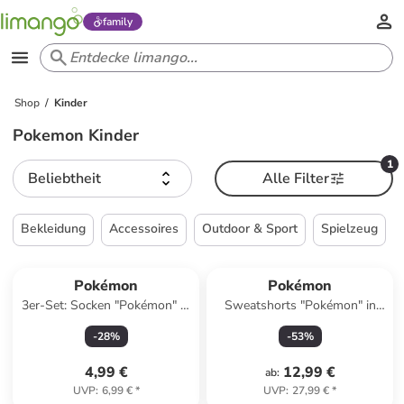
family
Shop
Kinder
Pokemon Kinder
1
Beliebtheit
Alle Filter
Bekleidung
Accessoires
Outdoor & Sport
Spielzeug
Pokémon
Pokémon
3er-Set: Socken "Pokémon" in
Sweatshorts "Pokémon" in
Blau/ Dunkelblau/ Grau
Dunkelblau
-
28
%
-
53
%
4,99 €
12,99 €
ab
:
UVP
:
6,99 €
*
UVP
:
27,99 €
*