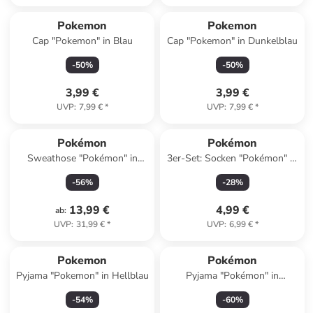
Pokemon
Pokemon
Cap "Pokemon" in Blau
Cap "Pokemon" in Dunkelblau
-
50
%
-
50
%
3,99 €
3,99 €
UVP
:
7,99 €
*
UVP
:
7,99 €
*
Pokémon
Pokémon
Sweathose "Pokémon" in
3er-Set: Socken "Pokémon" in
Grau
Gelb/ Pink/ Türkis
-
56
%
-
28
%
13,99 €
4,99 €
ab
:
UVP
:
31,99 €
*
UVP
:
6,99 €
*
Pokemon
Pokémon
Pyjama "Pokemon" in Hellblau
Pyjama "Pokémon" in
Hellblau/ Dunkelblau
-
54
%
-
60
%