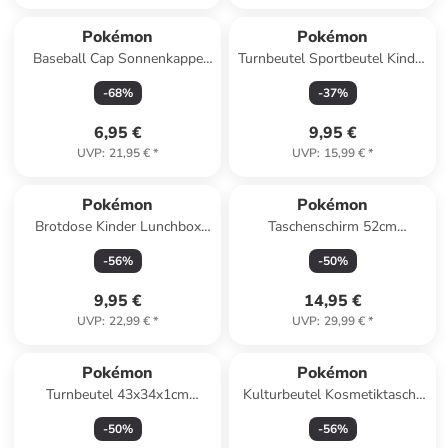
Pokémon
Pokémon
Baseball Cap Sonnenkappe
Turnbeutel Sportbeutel Kinder
Freizeitkappe in Blau
mit Kordelzug für Schule
-
68
%
-
37
%
6,95 €
9,95 €
UVP
:
21,95 €
*
UVP
:
15,99 €
*
Pokémon
Pokémon
Brotdose Kinder Lunchbox
Taschenschirm 52cm
Urban Design
Regenschirm faltbar
-
56
%
-
50
%
9,95 €
14,95 €
UVP
:
22,99 €
*
UVP
:
29,99 €
*
Pokémon
Pokémon
Turnbeutel 43x34x1cm
Kulturbeutel Kosmetiktasche
Sportbeutel Kinder mit
25x18cm
-
50
%
-
56
%
Kordelzug