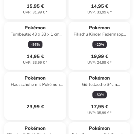
15,95 €
14,95 €
UVP
:
31,99 €
*
UVP
:
33,99 €
*
Pokémon
Pokémon
Turnbeutel 43 x 33 x 1 cm
Pikachu Kinder Federmappe
Sportbeutel Kinder mit
Etui in Schwarz
-
56
%
-
20
%
Kordelzug
14,95 €
19,99 €
UVP
:
33,99 €
*
UVP
:
24,99 €
*
Pokémon
Pokémon
Hausschuhe mit Pokémon
Gürteltasche 34cm
Pikachu Motiv, in Grau,
Bauchtasche mit
-
50
%
Klettverschluss
Reißverschluss
23,99 €
17,95 €
UVP
:
35,99 €
*
Pokémon
Pokémon