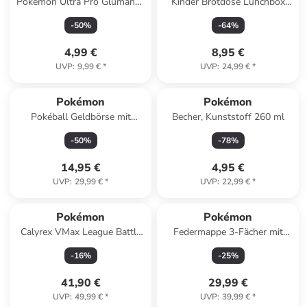
Pokémon Ultra Pro Glumanda
Kinder Brotdose Lunchbox
Album Ordner in Mehrfarbig
Pausenbox Schulbrotbox
-
50
%
-
64
%
ab 6 Jahre
4,99 €
8,95 €
UVP
:
9,99 €
*
UVP
:
24,99 €
*
Pokémon
Pokémon
Pokéball Geldbörse mit
Becher, Kunststoff 260 ml
Reißverschluss und
-
50
%
-
78
%
Klettverschluss
14,95 €
4,95 €
UVP
:
29,99 €
*
UVP
:
22,99 €
*
Pokémon
Pokémon
Calyrex VMax League Battle
Federmappe 3-Fächer mit
Deck Ice Rider
Inhalt Pikachu Design in
-
16
%
-
25
%
Schwarz
41,90 €
29,99 €
UVP
:
49,99 €
*
UVP
:
39,99 €
*