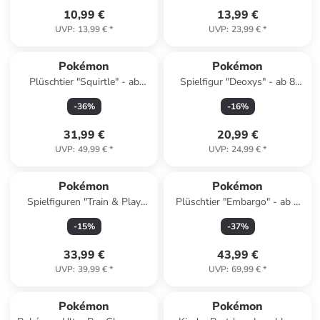
10,99 €
13,99 €
UVP
:
13,99 €
*
UVP
:
23,99 €
*
Pokémon
Pokémon
Plüschtier "Squirtle" - ab
Spielfigur "Deoxys" - ab 8
Geburt - (H)20 cm
Jahren
-
36
%
-
16
%
31,99 €
20,99 €
UVP
:
49,99 €
*
UVP
:
24,99 €
*
Pokémon
Pokémon
Spielfiguren "Train & Play
Plüschtier "Embargo" - ab 3
Deluxe Pikachu" - ab 4 Jahren
Jahren
-
15
%
-
37
%
33,99 €
43,99 €
UVP
:
39,99 €
*
UVP
:
69,99 €
*
Pokémon
Pokémon