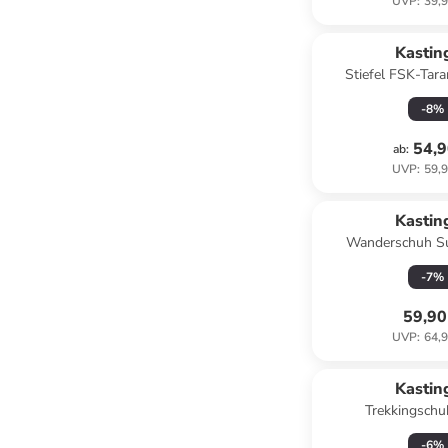
UVP
:
39,9
Kastin
Stiefel FSK-Tara
-
8
%
54,9
ab
:
UVP
:
59,9
Kastin
Wanderschuh Su
Schwa
-
7
%
59,90
UVP
:
64,9
Kastin
Trekkingschu
-
6
%