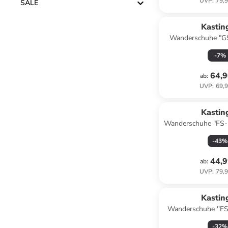
UVP
:
79,9
SALE
Kastin
Wanderschuhe "G
Low XT KTX" in 
-
7
%
Limet
64,9
ab
:
UVP
:
69,9
Kastin
Wanderschuhe "FS-
XT KTX" in Sch
-
43
%
44,9
ab
:
UVP
:
79,9
Kastin
Wanderschuhe ''FS
XT KTX'' in Bl
-
32
%