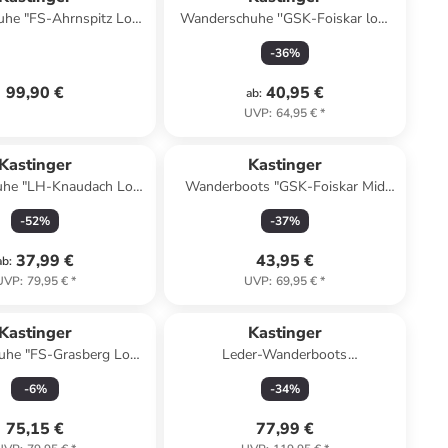
he "FS-Ahrnspitz Low
Wanderschuhe ''GSK-Foiskar low
 in Oliv/ Orange
KTX'' in Oliv/ Limette
-
36
%
99,90 €
40,95 €
ab
:
UVP
:
64,95 €
*
Kastinger
Kastinger
uhe "LH-Knaudach Low
Wanderboots "GSK-Foiskar Mid
in Schwarz/ Grau
KTX" in Grau/ Türkis
-
52
%
-
37
%
37,99 €
43,95 €
ab
:
UVP
:
79,95 €
*
UVP
:
69,95 €
*
Kastinger
Kastinger
uhe "FS-Grasberg Low
Leder-Wanderboots
KTX" in Lila
"Pfälzerwald25" in Braun/ Beige
-
6
%
-
34
%
75,15 €
77,99 €