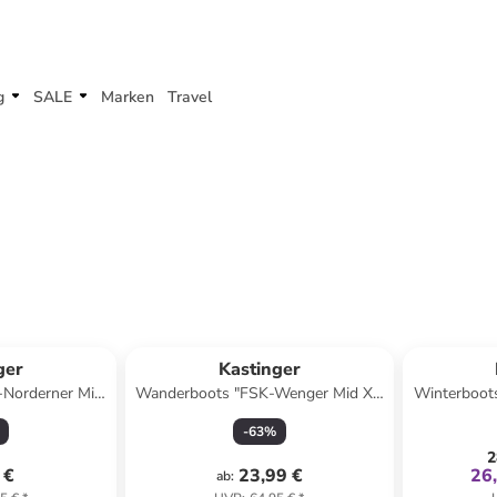
g
SALE
Marken
Travel
ger
Kastinger
Norderner Mid
Wanderboots "FSK-Wenger Mid XT
Winterboots
au/ Türkis
KTX" in Schwarz/ Grün
-
63
%
2
 €
23,99 €
26
ab
: