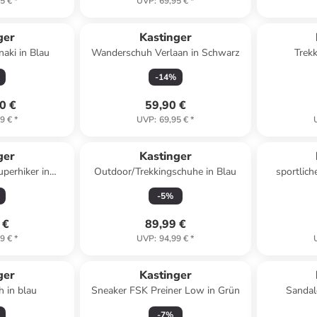
5 €
*
UVP
:
69,95 €
*
ger
Kastinger
naki in Blau
Wanderschuh Verlaan in Schwarz
Trekk
-
14
%
0 €
59,90 €
9 €
*
UVP
:
69,95 €
*
ger
Kastinger
perhiker in
Outdoor/Trekkingschuhe in Blau
sportlich
rz
Ver
-
5
%
 €
89,99 €
9 €
*
UVP
:
94,99 €
*
ger
Kastinger
h in blau
Sneaker FSK Preiner Low in Grün
-
7
%