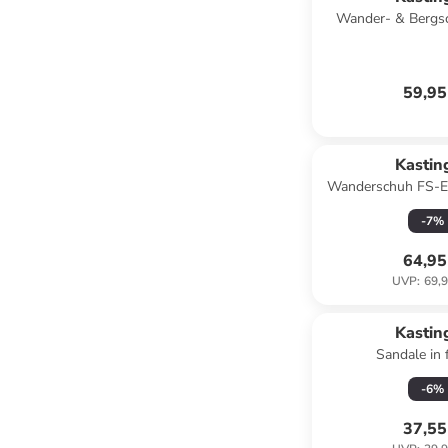
Wander- & Bergsc
59,95
Kastin
Wanderschuh FS-Ev
Schwa
-
7
%
64,95
UVP
:
69,9
Kastin
Sandale in 
-
6
%
37,55