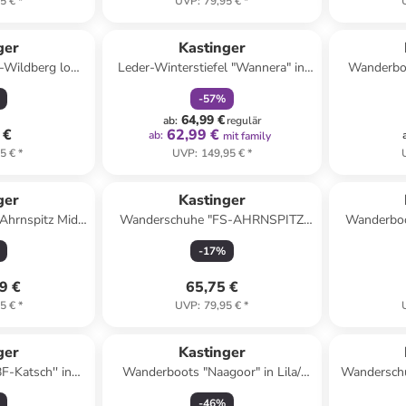
5 €
*
UVP
:
79,95 €
*
family
rabatt
ger
Kastinger
-Wildberg low
Leder-Winterstiefel "Wannera" in
Wanderbo
warz/ Rot
Hellbraun
High XT
-
57
%
64,99 €
ab
:
regulär
 €
62,99 €
ab
:
mit family
5 €
*
UVP
:
149,95 €
*
ger
Kastinger
Ahrnspitz Mid
Wanderschuhe "FS-AHRNSPITZ
Wanderboo
chwarz
LOW KTX" in Orange/ Blau
KTX"
-
17
%
9 €
65,75 €
5 €
*
UVP
:
79,95 €
*
ert
ger
Kastinger
F-Katsch'' in
Wanderboots "Naagoor" in Lila/
Wandersch
ellblau
Rosa
KT
-
46
%