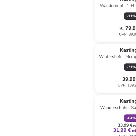
Wanderboots "LH-
KTX" in S
-
11
%
79,9
ab
:
UVP
:
89,9
Kastin
Winterstiefel "Bera
Schwa
-
71
%
39,99
UVP
:
139,
family
r
Kastin
Wanderschuhe "Saa
-
64
%
33,99 €
r
31,99 €
mi