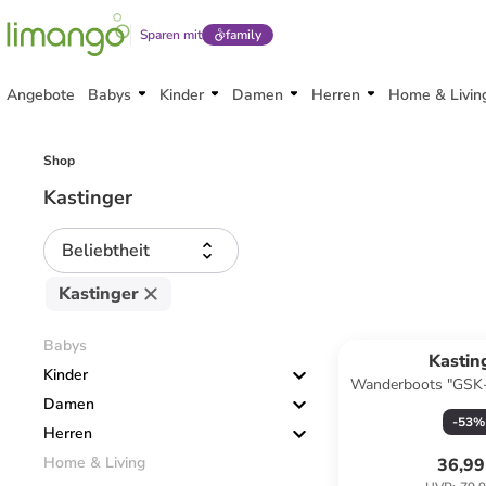
Sparen mit
family
Angebote
Babys
Kinder
Damen
Herren
Home & Livin
Shop
Kastinger
Beliebtheit
Kastinger
Babys
Kastin
Kinder
Wanderboots "GSK-
Damen
XT KTX" in Gr
-
53
%
Herren
Home & Living
36,99