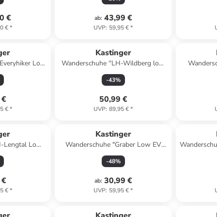
0 €
43,99 €
ab
:
0 €
*
UVP
:
59,95 €
*
ger
Kastinger
Everyhiker Low
Wanderschuhe ''LH-Wildberg low
Wandersc
a/ Blau
KTX'' in Braun/ Schwarz
Low" in Tür
-
43
%
 €
50,99 €
5 €
*
UVP
:
89,95 €
*
ger
Kastinger
-Lengtal Low
Wanderschuhe "Graber Low EV
Wanderschu
n Blau
KTX" in Blau
-
48
%
 €
30,99 €
ab
:
5 €
*
UVP
:
59,95 €
*
ger
Kastinger