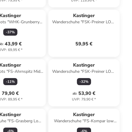
UVP
:
79,95 €
*
UVP
:
119,95 €
*
Kastinger
Kastinger
ots "WHK-Grunberry
Wanderschuhe "FSK-Preiner LOW
 KTX" in Lila/ Pink
XT KTX" in Khaki
-
37
%
43,99 €
59,95 €
ab
:
UVP
:
69,95 €
*
Kastinger
Kastinger
ts "FS-Ahrnspitz Mid
Wanderschuhe "FSK-Preiner LOW
 in Oliv/ Orange
XT KTX" in Schwarz/ Grün
-
11
%
-
32
%
79,90 €
53,90 €
ab
:
UVP
:
89,95 €
*
UVP
:
79,90 €
*
Kastinger
Kastinger
uhe "FS-Grasberg Low
Wanderschuhe ''FS-Kompar low
X" in Schwarz
KTX'' in Grün/ Orange
-
6
%
-
6
%