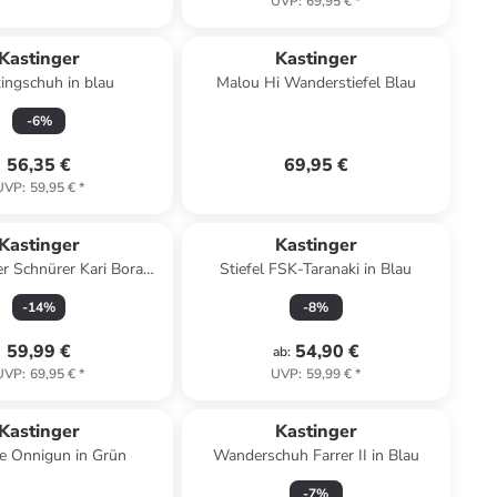
UVP
:
69,95 €
*
Kastinger
Kastinger
ingschuh in blau
Malou Hi Wanderstiefel Blau
-
6
%
56,35 €
69,95 €
UVP
:
59,95 €
*
Kastinger
Kastinger
er Schnürer Kari Bora
Stiefel FSK-Taranaki in Blau
schluss in Blau
-
14
%
-
8
%
59,99 €
54,90 €
ab
:
UVP
:
69,95 €
*
UVP
:
59,99 €
*
Kastinger
Kastinger
Sandale Onnigun in Grün
Wanderschuh Farrer II in Blau
-
7
%