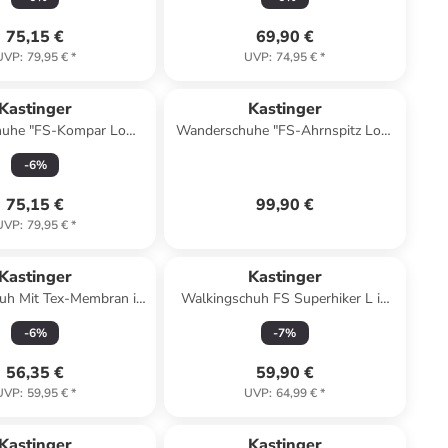
75,15 €
69,90 €
UVP
:
79,95 €
*
UVP
:
74,95 €
*
Kastinger
Kastinger
huhe "FS-Kompar Low
Wanderschuhe "FS-Ahrnspitz Low
KTX" in Grün
KTX" in Schwarz
-
6
%
75,15 €
99,90 €
UVP
:
79,95 €
*
Kastinger
Kastinger
huh Mit Tex-Membran in
Walkingschuh FS Superhiker L in
lila
Grün
-
6
%
-
7
%
56,35 €
59,90 €
UVP
:
59,95 €
*
UVP
:
64,99 €
*
Kastinger
Kastinger