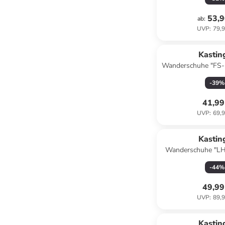
53,9
ab
:
UVP
:
79,9
Kastin
Wanderschuhe "FS-
KTX" in Lil
-
39
%
41,99
UVP
:
69,9
Kastin
Wanderschuhe "LH
XT KTX" i
-
44
%
49,99
UVP
:
89,9
Kastin