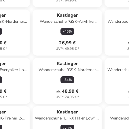
5 €
*
UVP
:
64,95 €
*
ger
Kastinger
SK-Norderner
Wanderschuhe "GSK-Airyhiker
Wanderboot
Dunkelblau/
Low" in Dunkelblau/ Limette
-
45
%
te
0 €
26,99 €
5 €
*
UVP
:
49,95 €
*
U
ger
Kastinger
Everyhiker Low
Wanderschuhe "GSK-Norderner
Wanderschu
warz/ Grau
Low XT KTX" in Grau/ Türkis
KTX
-
34
%
9 €
48,99 €
ab
:
5 €
*
UVP
:
74,95 €
*
ger
Kastinger
K-Preiner low
Wanderschuhe "LH-X Hiker Low" in
Wandersch
au/ Orange
Grau/ Hellblau
KTX''
-
26
%