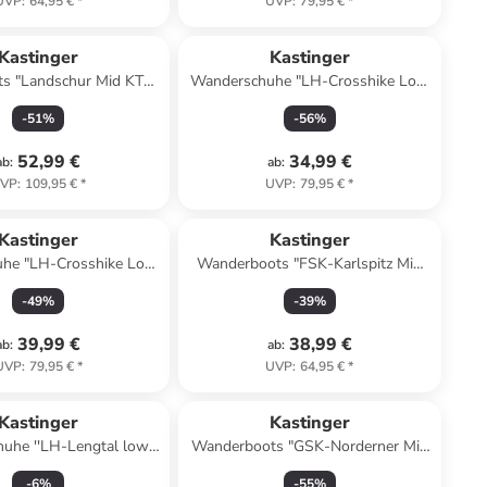
UVP
:
64,95 €
*
UVP
:
79,95 €
*
Kastinger
Kastinger
s "Landschur Mid KTX"
Wanderschuhe "LH-Crosshike Low
in Hellbraun
KTX" in Schwarz/ Grau
-
51
%
-
56
%
52,99 €
34,99 €
ab
:
ab
:
VP
:
109,95 €
*
UVP
:
79,95 €
*
Kastinger
Kastinger
he "LH-Crosshike Low
Wanderboots "FSK-Karlspitz Mid
" in Khaki/ Oliv
EV KTX" in Grau/ Orange
-
49
%
-
39
%
39,99 €
38,99 €
ab
:
ab
:
UVP
:
79,95 €
*
UVP
:
64,95 €
*
Kastinger
Kastinger
uhe ''LH-Lengtal low
Wanderboots "GSK-Norderner Mid
 in Grau/ Limette
XT KTX" in Dunkelblau/ Limette
-
6
%
-
55
%