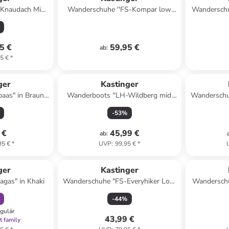
Knaudach Mid
Wanderschuhe ''FS-Kompar low
Wanderschu
chwarz
KTX'' in Dunkelblau/ Limette
KTX"
5 €
59,95 €
ab
:
5 €
*
ger
Kastinger
paas" in Braun/
Wanderboots ''LH-Wildberg mid
Wandersch
rz
KTX'' in Braun/ Schwarz
KTX" 
-
53
%
 €
45,99 €
ab
:
95 €
*
UVP
:
99,95 €
*
abatt
ger
Kastinger
gas" in Khaki
Wanderschuhe "FS-Everyhiker Low
Wandersch
XT KTX" in Dunkelblau
-
44
%
egulär
43,99 €
t family