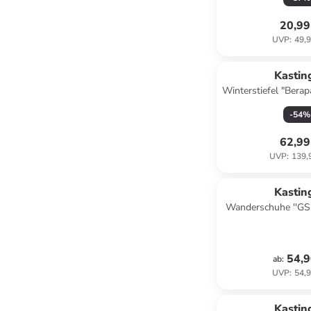
20,99
UVP
:
49,9
Kastin
Winterstiefel "Bera
-
54
%
62,99
UVP
:
139,
Kastin
Wanderschuhe ''GS
ev KTX'' in 
54,9
ab
:
UVP
:
54,9
Kastin