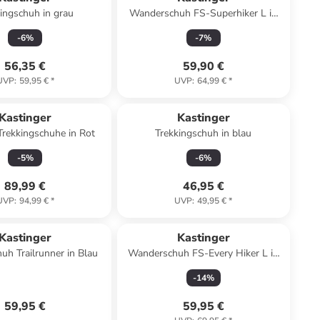
ingschuh in grau
Wanderschuh FS-Superhiker L in
Blau
-
6
%
-
7
%
56,35 €
59,90 €
UVP
:
59,95 €
*
UVP
:
64,99 €
*
Kastinger
Kastinger
Outdoor/Trekkingschuhe in Rot
Trekkingschuh in blau
-
5
%
-
6
%
89,99 €
46,95 €
UVP
:
94,99 €
*
UVP
:
49,95 €
*
Kastinger
Kastinger
h Trailrunner in Blau
Wanderschuh FS-Every Hiker L in
Lila
-
14
%
59,95 €
59,95 €