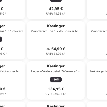
 €
42,95 €
5 €
*
UVP
:
79,95 €
*
ger
Kastinger
paas" in Schwarz
Wanderschuhe ''GSK-Foiskar low
Wandersc
KTX'' in Türkis/ Orange
 €
64,90 €
ab
:
95 €
*
UVP
:
64,99 €
*
ger
Kastinger
K-Grabner low
Leder-Winterstiefel "Wannera" in
Trekkingsc
Limette
Braun
-
10
%
0 €
134,95 €
9 €
*
UVP
:
149,95 €
*
ger
Kastinger