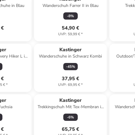
huhe in Blau
Wanderschuh Farrer II in Blau
Trekk
-
8
%
 €
54,90 €
UVP
:
59,99 €
*
ger
Kastinger
ery Hiker L in
Wanderschuhe in Schwarz Kombi
rz
-
45
%
 €
37,95 €
5 €
*
UVP
:
69,95 €
*
ger
Kastinger
fuchsia
Trekkingschuh Mit Tex-Membran in
Wanderschu
blau
-
6
%
 €
65,75 €