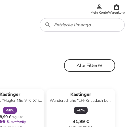
Mein Konto
Warenkorb
Alle Filter
family
rabatt
Kastinger
Kastinger
 "Hagler Mid V KTX" in
Wanderschuhe "LH-Knaudach Low
Dunkelblau
KTX" in Grau/ Türkis
-
58
%
-
47
%
8,99 €
regulär
,99 €
41,99 €
mit family