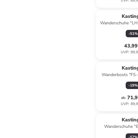
UVP
:
89,9
Kastin
Wanderschuhe ''LH
KTX'' in Sch
-
51
%
43,99
UVP
:
89,9
Kastin
Wanderboots "FS-
KTX" in S
-
19
%
71,9
ab
:
UVP
:
89,9
Reservi
Kastin
Wanderschuhe ''B
Schwarz/ H
-
57
%