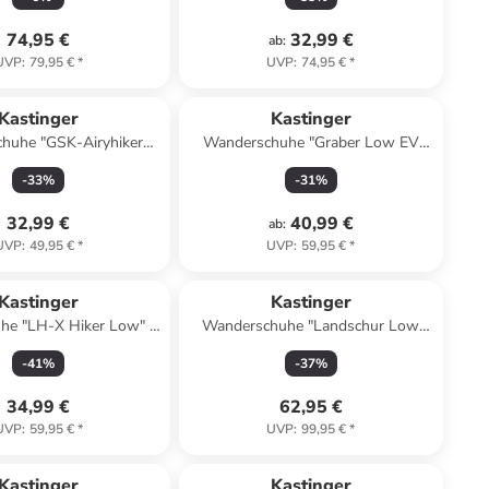
74,95 €
32,99 €
ab
:
UVP
:
79,95 €
*
UVP
:
74,95 €
*
Kastinger
Kastinger
huhe "GSK-Airyhiker
Wanderschuhe "Graber Low EV
kis/ Dunkelblau/ Orange
KTX" in Hellblau
-
33
%
-
31
%
32,99 €
40,99 €
ab
:
UVP
:
49,95 €
*
UVP
:
59,95 €
*
Kastinger
Kastinger
he "LH-X Hiker Low" in
Wanderschuhe "Landschur Low
Schwarz
KTX" in Schwarz
-
41
%
-
37
%
34,99 €
62,95 €
UVP
:
59,95 €
*
UVP
:
99,95 €
*
Kastinger
Kastinger