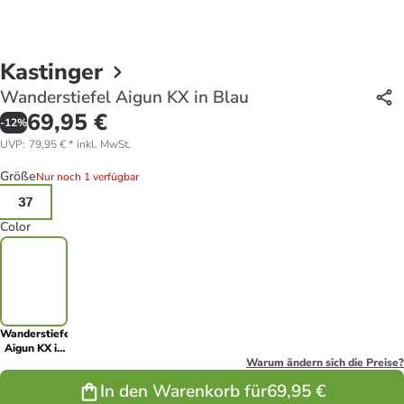
Kastinger
Wanderstiefel Aigun KX in Blau
69,95 €
-
12
%
UVP
:
79,95 €
*
inkl. MwSt.
Größe
Nur noch 1 verfügbar
37
Color
Wanderstiefel
Aigun KX in
Blau
Warum ändern sich die Preise?
In den Warenkorb für
69,95 €