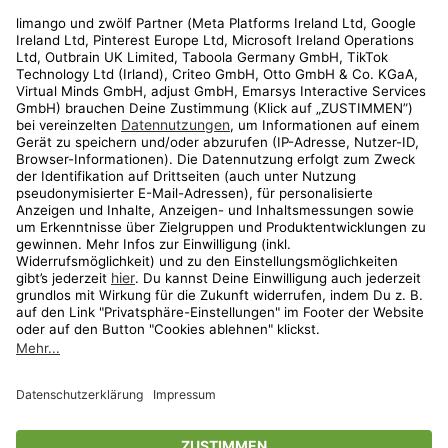
Rechtliches
Kundenservice
Shop
Aktionen
Travel
limango.nl
limango.pl