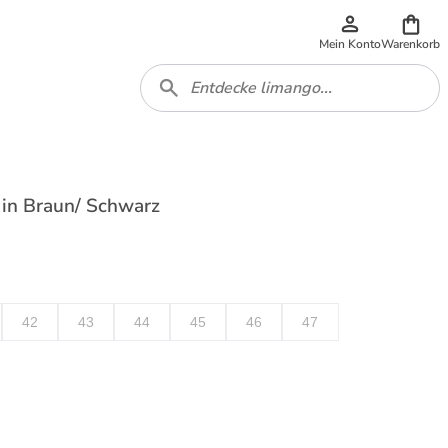
Mein Konto
Warenkorb
 in Braun/ Schwarz
42
43
44
45
46
47