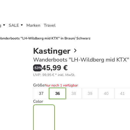
g
SALE
Marken
Travel
anderboots ''LH-Wildberg mid KTX'' in Braun/ Schwarz
Kastinger
Wanderboots ''LH-Wildberg mid KTX''
45,99 €
-
53
%
UVP
:
99,95 €
*
inkl. MwSt.
Größe
Nur noch 1 verfügbar
37
36
38
39
40
41
Color