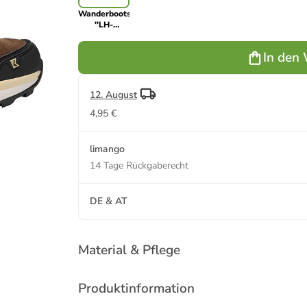
Wanderboots
''LH-
Wildberg
mid KTX'' in
In den
Braun/
Schwarz
12. August
4,95 €
limango
14 Tage Rückgaberecht
DE & AT
Material & Pflege
Produktinformation