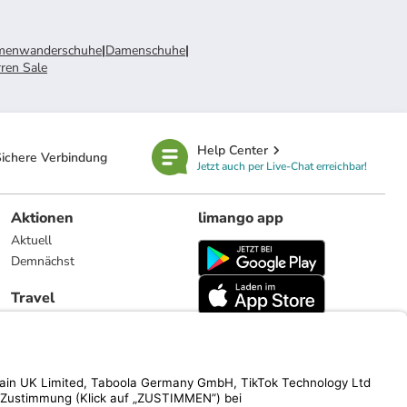
menwanderschuhe
|
Damenschuhe
|
ren Sale
Help Center
ichere Verbindung
Jetzt auch per Live-Chat erreichbar!
Aktionen
limango app
Aktuell
Demnächst
Travel
Reiseangebote