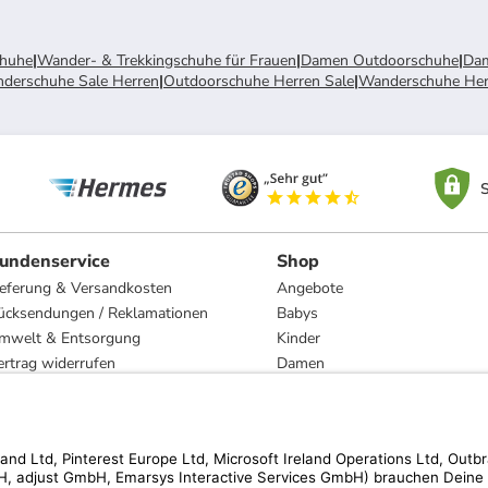
chuhe
|
Wander- & Trekkingschuhe für Frauen
|
Damen Outdoorschuhe
|
Da
derschuhe Sale Herren
|
Outdoorschuhe Herren Sale
|
Wanderschuhe Her
S
undenservice
Shop
ieferung & Versandkosten
Angebote
ücksendungen / Reklamationen
Babys
mwelt & Entsorgung
Kinder
ertrag widerrufen
Damen
esetzliche Gewährleistung und Reparatur
Herren
Wohnen
Trachten
Marken