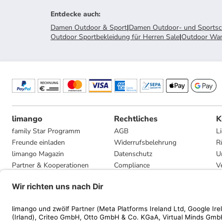
Entdecke auch
:
Damen Outdoor & Sport
|
Damen Outdoor- und Sports
Outdoor Sportbekleidung für Herren Sale
|
Outdoor Wan
limango
Rechtliches
K
family Star Programm
AGB
L
Freunde einladen
Widerrufsbelehrung
R
limango Magazin
Datenschutz
U
Partner & Kooperationen
Compliance
V
Jobs
Impressum
G
Presse
Privatsphäre-Einstellungen
Mediadaten
Geschenkgutscheinbedingungen