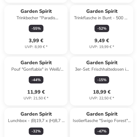
Garden Spirit
Garden Spirit
Trinkbecher ''Paradis
Trinkflasche in Bunt - 500 ml
Exotique'' in Bunt - 450 ml
(Überraschungsprodukt)
-
55
%
-
52
%
3,99 €
9,49 €
UVP
:
8,99 €
*
UVP
:
19,99 €
*
Garden Spirit
Garden Spirit
Pouf "Gonflable" in Weiß/
3er-Set: Frischhaltedosen in
Grün - (H)25 cm - Ø 55
Grau - 5,8 l
-
44
%
-
15
%
11,99 €
18,99 €
UVP
:
21,50 €
*
UVP
:
22,50 €
*
Garden Spirit
Garden Spirit
Lunchbox - (B)19,7 x (H)8,7 x
Isolierflasche "Swigo Forest" -
(T)18,7 cm
400 ml
-
32
%
-
47
%
(Überraschungsprodukt)
(Überraschungsprodukt)