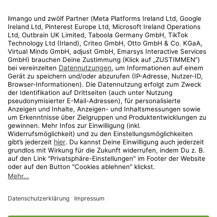
Rechtliches
Kundenservice
Shop
Aktionen
Travel
limango.nl
limango.pl