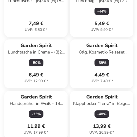
Lunchtasche - (B)24 x (H)18 x
Lunchbag - (B)24 x (H)17 x
(T)13,5 cm
(T)15 cm
-
44
%
(Überraschungsprodukt)
(Überraschungsprodukt)
7,49 €
5,49 €
UVP
:
6,50 €
*
UVP
:
9,90 €
*
Garden Spirit
Garden Spirit
Lunchtasche in Creme - (B)28
8tlg. Kosmetik-Reiseset
x (H)34 x (T)14 cm
(Überraschungsprodukt)
-
50
%
-
39
%
6,49 €
4,49 €
UVP
:
12,99 €
*
UVP
:
7,40 €
*
Garden Spirit
Garden Spirit
Handsprüher in Weiß - 180
Klapphocker ''Terra'' in Beige -
ml
(H)45 x Ø 30 cm
-
33
%
-
48
%
11,99 €
13,99 €
UVP
:
17,99 €
*
UVP
:
26,99 €
*