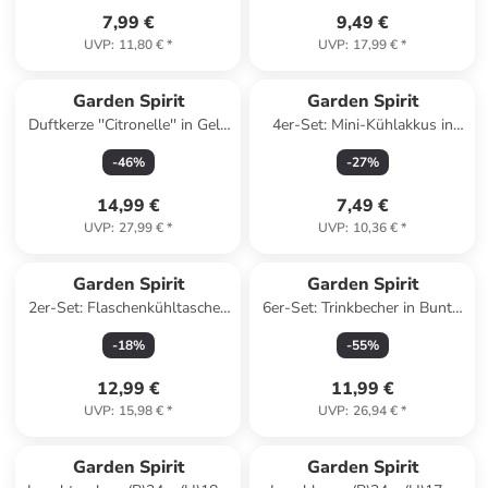
7,99 €
9,49 €
UVP
:
11,80 €
*
UVP
:
17,99 €
*
Garden Spirit
Garden Spirit
Duftkerze ''Citronelle'' in Gelb
4er-Set: Mini-Kühlakkus in
- 760 g
Bunt - (L)10,5 x (B)6,5 cm
-
46
%
-
27
%
(Überraschungsprodukt)
(Überraschungsprodukt)
14,99 €
7,49 €
UVP
:
27,99 €
*
UVP
:
10,36 €
*
Garden Spirit
Garden Spirit
2er-Set: Flaschenkühltaschen
6er-Set: Trinkbecher in Bunt -
- (H)36 cm
250 ml
-
18
%
-
55
%
(Überraschungsprodukt)
12,99 €
11,99 €
UVP
:
15,98 €
*
UVP
:
26,94 €
*
Garden Spirit
Garden Spirit