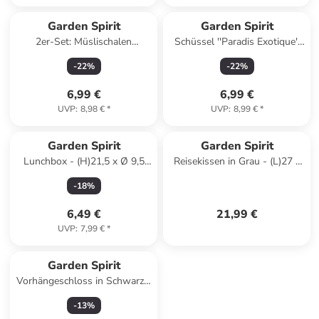
Garden Spirit
Garden Spirit
2er-Set: Müslischalen
Schüssel ''Paradis Exotique''
"Paradis" in Bunt - Ø 15 cm
in Bunt - Ø 25 cm
-
22
%
-
22
%
6,99 €
6,99 €
UVP
:
8,98 €
*
UVP
:
8,99 €
*
Garden Spirit
Garden Spirit
Lunchbox - (H)21,5 x Ø 9,5
Reisekissen in Grau - (L)27 x
cm (Überraschungsprodukt)
(B)23 cm
-
18
%
6,49 €
21,99 €
UVP
:
7,99 €
*
Garden Spirit
Vorhängeschloss in Schwarz -
(L)7 x (B)5,8 cm
-
13
%