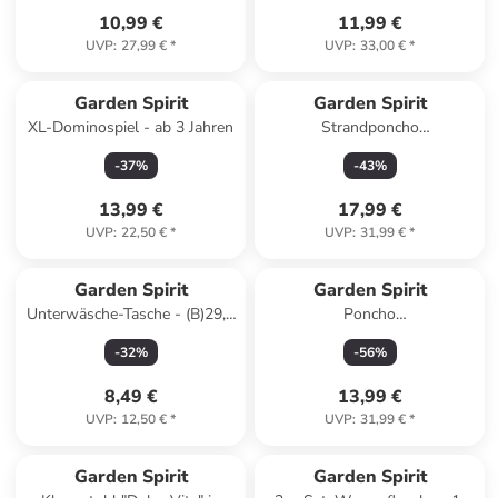
10,99 €
11,99 €
UVP
:
27,99 €
*
UVP
:
33,00 €
*
Garden Spirit
Garden Spirit
XL-Dominospiel - ab 3 Jahren
Strandponcho
(Überraschungsprodukt)
-
37
%
-
43
%
13,99 €
17,99 €
UVP
:
22,50 €
*
UVP
:
31,99 €
*
Garden Spirit
Garden Spirit
Unterwäsche-Tasche - (B)29,5
Poncho
x (H)17,5 x (T)11,5 cm
(Überraschungsprodukt)
-
32
%
-
56
%
(Überraschungsprodukt)
8,49 €
13,99 €
UVP
:
12,50 €
*
UVP
:
31,99 €
*
Garden Spirit
Garden Spirit