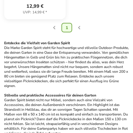
12,99 €
UVP
:
14,99 €
*
1
Entdecke die Vielfalt von Garden Spirit
Die Marke Garden Spirit steht für hochwertige und stilvolle Outdoor-Produkte, 
die deinen Garten in eine Oase der Entspannung verwandeln. Von gemütlichen 
Hängematten in Gelb und Grün bis hin zu praktischen Fliegennetzen, die dich 
vor unerwünschten Insekten schützen – hier findest du alles, was dein Herz 
begehrt. Unsere Hängematten sind nicht nur bequem, sondern auch robust 
und wetterfest, sodass sie dir lange Freude bereiten. Mit einem Maß von 200 x 
80 cm bieten sie genügend Platz zum Relaxen. Entdecke auch unsere 
vielseitigen Picknickdecken, die sich perfekt für einen Ausflug ins Grüne 
eignen. 
Stilvolle und praktische Accessoires für deinen Garten
Garden Spirit bietet nicht nur Möbel, sondern auch eine Vielzahl von 
Accessoires, die deinen Außenbereich verschönern. Ein Highlight ist das 
Strandzelt in Hellblau, das dir an sonnigen Tagen Schatten spendet. Mit 
Maßen von 68 x 50 x 140 cm ist es kompakt und einfach zu transportieren. Du 
planst ein Picknick? Dann darf die Picknickdecke in den Maßen 150 x 130 cm 
nicht fehlen. Sie ist leicht, strapazierfähig und in verschiedenen Designs 
erhältlich. Für deine Gartenpartys haben wir auch stilvolle Tischdecken in Rot 