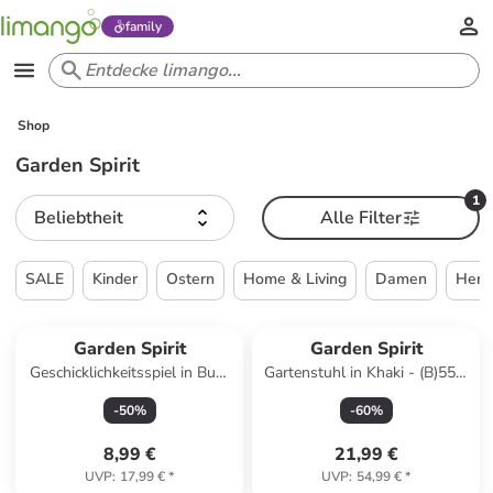
family
Shop
Garden Spirit
1
Beliebtheit
Alle Filter
SALE
Kinder
Ostern
Home & Living
Damen
Herr
Garden Spirit
Garden Spirit
Geschicklichkeitsspiel in Bunt
Gartenstuhl in Khaki - (B)55 x
- ab 6 jahren
(H)77 x (T)63 cm
-
50
%
-
60
%
8,99 €
21,99 €
UVP
:
17,99 €
*
UVP
:
54,99 €
*