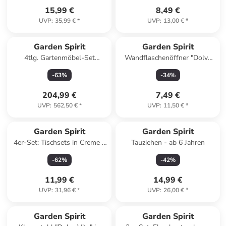
15,99 €
8,49 €
UVP
:
35,99 €
*
UVP
:
13,00 €
*
Garden Spirit
Garden Spirit
4tlg. Gartenmöbel-Set
Wandflaschenöffner "Dolve
''Naxos'' in Grau
Vita" in Gelb - (B)17 x (H)26,5
-
63
%
-
34
%
cm
204,99 €
7,49 €
UVP
:
562,50 €
*
UVP
:
11,50 €
*
Garden Spirit
Garden Spirit
4er-Set: Tischsets in Creme -
Tauziehen - ab 6 Jahren
Ø 34 cm
-
62
%
-
42
%
11,99 €
14,99 €
UVP
:
31,96 €
*
UVP
:
26,00 €
*
Garden Spirit
Garden Spirit