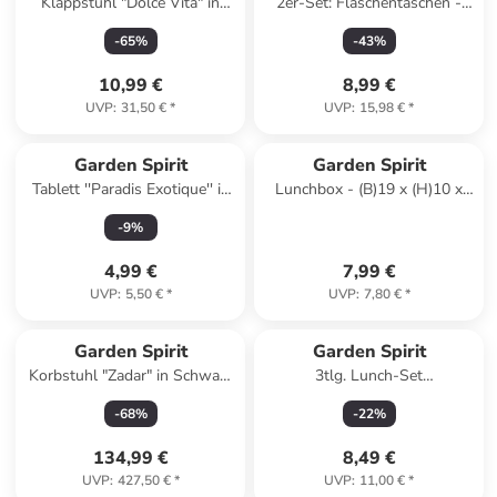
Klappstuhl "Dolce Vita" in
2er-Set: Flaschentaschen -
Blau/ Weiß - (B)44 x (H)47 x
(H)61,5 cm
-
65
%
-
43
%
(T)52 cm
(Überraschungsprodukt)
10,99 €
8,99 €
UVP
:
31,50 €
*
UVP
:
15,98 €
*
Garden Spirit
Garden Spirit
Tablett ''Paradis Exotique'' in
Lunchbox - (B)19 x (H)10 x
Bunt - (L)21 x (B)14 cm
(T)17 cm
-
9
%
(Überraschungsprodukt)
4,99 €
7,99 €
UVP
:
5,50 €
*
UVP
:
7,80 €
*
Garden Spirit
Garden Spirit
Korbstuhl "Zadar" in Schwarz
3tlg. Lunch-Set
- (B)88 x (H)109 x (T)60 cm
(Überraschungsprodukt)
-
68
%
-
22
%
134,99 €
8,49 €
UVP
:
427,50 €
*
UVP
:
11,00 €
*