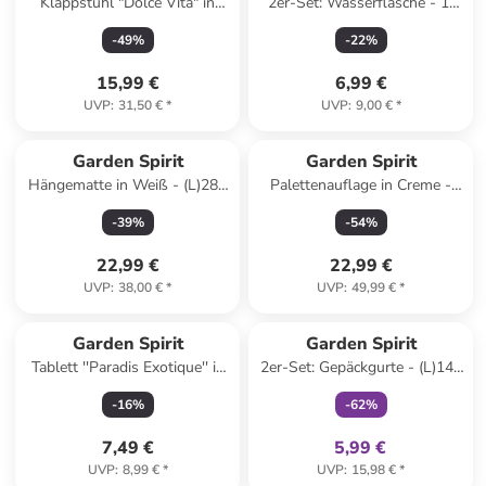
Klappstuhl "Dolce Vita" in
2er-Set: Wasserflasche - 1l
Gelb/ Weiß - (B)44 x (H)47 x
(Überraschungsprodukt)
-
49
%
-
22
%
(T)52 cm
15,99 €
6,99 €
UVP
:
31,50 €
*
UVP
:
9,00 €
*
Garden Spirit
Garden Spirit
Hängematte in Weiß - (L)285
Palettenauflage in Creme -
x (B)90 cm
(B)120 x (H)10 x (T)40 cm
-
39
%
-
54
%
22,99 €
22,99 €
UVP
:
38,00 €
*
UVP
:
49,99 €
*
family
exklusiv
Garden Spirit
Garden Spirit
Tablett ''Paradis Exotique'' in
2er-Set: Gepäckgurte - (L)140
Bunt - (L)41 x (B)32 cm
cm (Überraschungsprodukt)
-
16
%
-
62
%
7,49 €
5,99 €
UVP
:
8,99 €
*
UVP
:
15,98 €
*