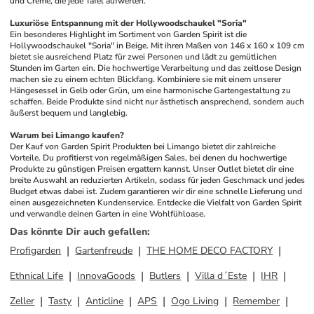
und Creme, die jede Tafel aufwerten.
Luxuriöse Entspannung mit der Hollywoodschaukel "Soria"
Ein besonderes Highlight im Sortiment von Garden Spirit ist die 
Hollywoodschaukel "Soria" in Beige. Mit ihren Maßen von 146 x 160 x 109 cm 
bietet sie ausreichend Platz für zwei Personen und lädt zu gemütlichen 
Stunden im Garten ein. Die hochwertige Verarbeitung und das zeitlose Design 
machen sie zu einem echten Blickfang. Kombiniere sie mit einem unserer 
Hängesessel in Gelb oder Grün, um eine harmonische Gartengestaltung zu 
schaffen. Beide Produkte sind nicht nur ästhetisch ansprechend, sondern auch 
äußerst bequem und langlebig.
Warum bei Limango kaufen?
Der Kauf von Garden Spirit Produkten bei Limango bietet dir zahlreiche 
Vorteile. Du profitierst von regelmäßigen Sales, bei denen du hochwertige 
Produkte zu günstigen Preisen ergattern kannst. Unser Outlet bietet dir eine 
breite Auswahl an reduzierten Artikeln, sodass für jeden Geschmack und jedes 
Budget etwas dabei ist. Zudem garantieren wir dir eine schnelle Lieferung und 
einen ausgezeichneten Kundenservice. Entdecke die Vielfalt von Garden Spirit 
und verwandle deinen Garten in eine Wohlfühloase.
Das könnte Dir auch gefallen
:
Profigarden
Gartenfreude
THE HOME DECO FACTORY
Ethnical Life
InnovaGoods
Butlers
Villa d´Este
IHR
Zeller
Tasty
Anticline
APS
Ogo Living
Remember