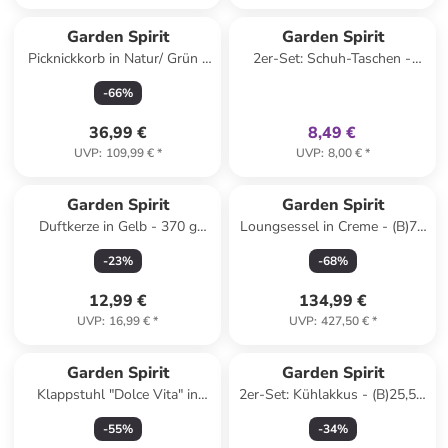
family
exklusiv
Garden Spirit
Garden Spirit
Picknickkorb in Natur/ Grün -
2er-Set: Schuh-Taschen -
21 Teile
(B)21 x (H)21 x (T)10,5 cm
-
66
%
(Überraschungsprodukt)
36,99 €
8,49 €
UVP
:
109,99 €
*
UVP
:
8,00 €
*
Garden Spirit
Garden Spirit
Duftkerze in Gelb - 370 g
Loungsessel in Creme - (B)74
(Überraschungsprodukt)
x (H)88 x (T)96 cm
-
23
%
-
68
%
12,99 €
134,99 €
UVP
:
16,99 €
*
UVP
:
427,50 €
*
Garden Spirit
Garden Spirit
Klappstuhl "Dolce Vita" in
2er-Set: Kühlakkus - (B)25,5 x
Blau/ Weiß - (B)44 x (H)75 x
(T)22 cm
-
55
%
-
34
%
(T)52 cm
(Überraschungsprodukt)