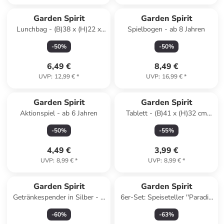
Reserviert
Garden Spirit
Garden Spirit
Lunchbag - (B)38 x (H)22 x
Spielbogen - ab 8 Jahren
(T)24 cm
-
50
%
-
50
%
(Überraschungsprodukt)
6,49 €
8,49 €
UVP
:
12,99 €
*
UVP
:
16,99 €
*
Garden Spirit
Garden Spirit
Aktionspiel - ab 6 Jahren
Tablett - (B)41 x (H)32 cm
(Überraschungsprodukt)
-
50
%
-
55
%
4,49 €
3,99 €
UVP
:
8,99 €
*
UVP
:
8,99 €
*
Garden Spirit
Garden Spirit
Getränkespender in Silber - 5
6er-Set: Speiseteller ''Paradis
l
Exotique'' in Bunt - Ø 26 cm
-
60
%
-
63
%