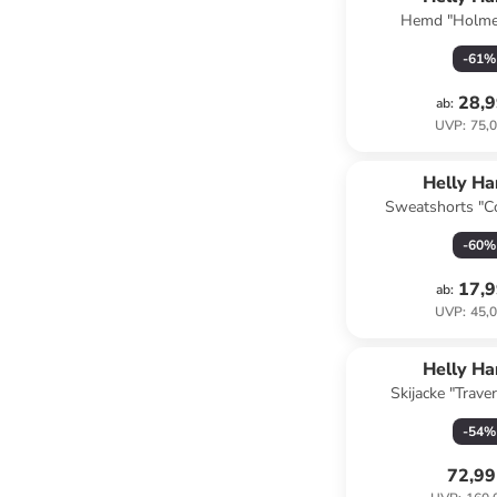
Hemd "Holmen
-
61
%
28,9
ab
:
UVP
:
75,0
Helly H
Sweatshorts "Co
-
60
%
17,9
ab
:
UVP
:
45,0
Helly H
Skijacke "Traver
-
54
%
72,99