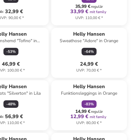
35,99 €
regulär
32,99 €
33,99 €
ab
:
mit family
UVP
:
90,00 €
*
UVP
:
110,00 €
*
elly Hansen
Helly Hansen
nshemd "Tofino" in
Sweathose "Adore" in Orange
Dunkelblau
-
53
%
-
64
%
46,99 €
24,99 €
VP
:
100,00 €
*
UVP
:
70,00 €
*
family
rabatt
elly Hansen
Helly Hansen
ts "Silverton" in Lila
Funktionsleggings in Orange
-
48
%
-
83
%
14,99 €
regulär
56,99 €
12,99 €
ab
:
mit family
VP
:
110,00 €
*
UVP
:
80,00 €
*
elly Hansen
Helly Hansen