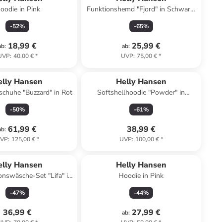
oodie in Pink
Funktionshemd "Fjord" in Schwarz/
Weiß
-
52
%
-
65
%
18,99 €
25,99 €
ab
:
ab
:
UVP
:
40,00 €
*
UVP
:
75,00 €
*
elly Hansen
Helly Hansen
Trailrunningschuhe "Buzzard" in Rot
Softshellhoodie "Powder" in
Hellbraun
-
50
%
-
61
%
61,99 €
38,99 €
ab
:
VP
:
125,00 €
*
UVP
:
100,00 €
*
elly Hansen
Helly Hansen
ionswäsche-Set "Lifa" in
Hoodie in Pink
ink/ Schwarz
-
47
%
-
44
%
36,99 €
27,99 €
ab
: