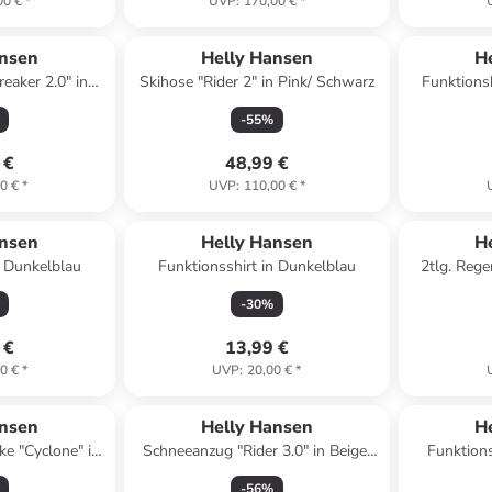
00 €
*
UVP
:
170,00 €
*
ansen
Helly Hansen
H
eaker 2.0" in
Skihose "Rider 2" in Pink/ Schwarz
Funktionsk
rz
-
55
%
 €
48,99 €
0 €
*
UVP
:
110,00 €
*
ansen
Helly Hansen
H
n Dunkelblau
Funktionsshirt in Dunkelblau
2tlg. Rege
-
30
%
 €
13,99 €
0 €
*
UVP
:
20,00 €
*
ansen
Helly Hansen
H
ke "Cyclone" in
Schneeanzug "Rider 3.0" in Beige/
Funktions
 Orange
Dunkelblau
-
56
%