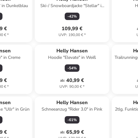
" in Dunkelblau
Ski-/ Snowboardjacke "Stellar" in
H
Flieder
-
42
%
9 €
109,99 €
00 €
*
UVP
:
190,00 €
*
ansen
Helly Hansen
H
e" in Creme
Hoodie "Elevate" in Weiß
-
54
%
9 €
40,99 €
ab
:
00 €
*
UVP
:
90,00 €
*
U
ansen
Helly Hansen
H
 "Ullr" in Grün
Schneeanzug "Rider 3.0" in Pink
2tlg. Funkt
P
-
61
%
9 €
65,99 €
ab
: