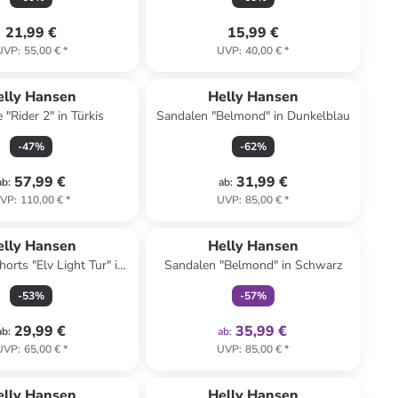
21,99 €
15,99 €
UVP
:
55,00 €
*
UVP
:
40,00 €
*
elly Hansen
Helly Hansen
 "Rider 2" in Türkis
Sandalen "Belmond" in Dunkelblau
-
47
%
-
62
%
57,99 €
31,99 €
ab
:
ab
:
VP
:
110,00 €
*
UVP
:
85,00 €
*
family
exklusiv
elly Hansen
Helly Hansen
orts "Elv Light Tur" in
Sandalen "Belmond" in Schwarz
Hellblau
-
53
%
-
57
%
29,99 €
35,99 €
ab
:
ab
:
UVP
:
65,00 €
*
UVP
:
85,00 €
*
elly Hansen
Helly Hansen