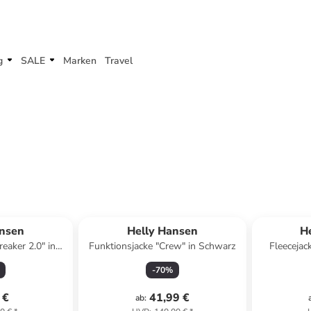
g
SALE
Marken
Travel
ansen
Helly Hansen
H
eaker 2.0" in
Funktionsjacke "Crew" in Schwarz
Fleecejac
lau
-
70
%
 €
41,99 €
ab
: