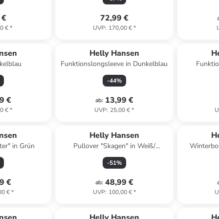
 €
72,99 €
0 €
*
UVP
:
170,00 €
*
ansen
Helly Hansen
H
nkelblau
Funktionslongsleeve in Dunkelblau
Funktio
-
44
%
9 €
13,99 €
ab
:
0 €
*
UVP
:
25,00 €
*
U
ansen
Helly Hansen
H
ter" in Grün
Pullover "Skagen" in Weiß/
Winterboo
Dunkelblau
-
51
%
9 €
48,99 €
ab
:
00 €
*
UVP
:
100,00 €
*
U
ansen
Helly Hansen
H