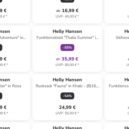
9 €
16,99 €
ab
:
0 €
*
UVP
:
45,00 €
*
family
exklusiv
ansen
Helly Hansen
H
Adventure" in
Funktionskleid "Thalia Summer" in
Skihose
lau
Dunkelblau
-
55
%
9 €
35,99 €
ab
:
00 €
*
UVP
:
80,00 €
*
U
ansen
Helly Hansen
H
ter" in Rosa
Rucksack "Fauna" in Khaki - (B)16,5
Funktionssh
x (H)32 x (T)13 cm - 6 l
-
54
%
9 €
24,99 €
00 €
*
UVP
:
55,00 €
*
ansen
Helly Hansen
H