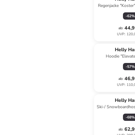
Regenjacke "Koster
-
62
%
44,9
ab
:
UVP
:
120,
Helly H
Hoodie "Elevat
-
57
%
46,9
ab
:
UVP
:
110,
Helly H
Ski-/ Snowboardhose
-
68
%
62,9
ab
: