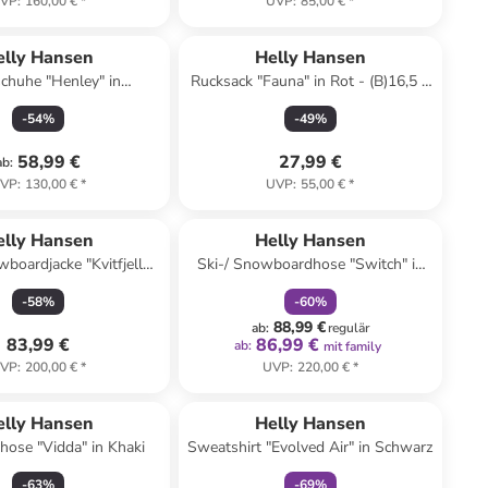
VP
:
160,00 €
*
UVP
:
85,00 €
*
elly Hansen
Helly Hansen
chuhe "Henley" in
Rucksack "Fauna" in Rot - (B)16,5 x
Dunkelblau
(H)32 x (T)13 cm - 6 l
-
54
%
-
49
%
58,99 €
27,99 €
ab
:
VP
:
130,00 €
*
UVP
:
55,00 €
*
family
rabatt
elly Hansen
Helly Hansen
wboardjacke "Kvitfjell
Ski-/ Snowboardhose "Switch" in
" in Dunkelblau
Gelb
-
58
%
-
60
%
88,99 €
ab
:
regulär
83,99 €
86,99 €
ab
:
mit family
VP
:
200,00 €
*
UVP
:
220,00 €
*
family
rabatt
elly Hansen
Helly Hansen
hose "Vidda" in Khaki
Sweatshirt "Evolved Air" in Schwarz
-
63
%
-
69
%