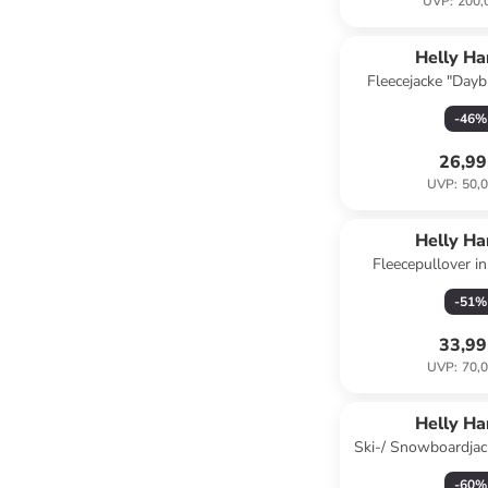
UVP
:
200,
Helly H
Fleecejacke "Daybr
Schwa
-
46
%
26,99
UVP
:
50,0
Helly H
Fleecepullover i
-
51
%
33,99
UVP
:
70,0
Helly H
Ski-/ Snowboardjac
Blau/ Grün/
-
60
%