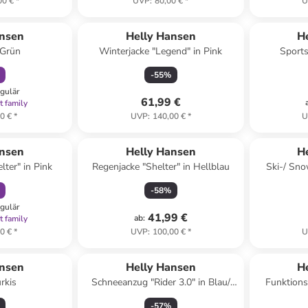
00 €
*
UVP
:
80,00 €
*
U
abatt
ert
ansen
Helly Hansen
H
 Grün
Winterjacke "Legend" in Pink
Sports
-
55
%
egulär
61,99 €
t family
0 €
*
UVP
:
140,00 €
*
U
abatt
ert
ansen
Helly Hansen
H
lter" in Pink
Regenjacke "Shelter" in Hellblau
Ski-/ Sno
Race
-
58
%
egulär
41,99 €
ab
:
t family
0 €
*
UVP
:
100,00 €
*
U
ansen
Helly Hansen
H
rkis
Schneeanzug "Rider 3.0" in Blau/
Funktions
Dunkelblau/ Orange
-
57
%