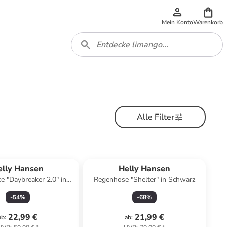
Mein Konto
Warenkorb
Alle Filter
elly Hansen
Helly Hansen
ke "Daybreaker 2.0" in
Regenhose "Shelter" in Schwarz
Türkis
-
54
%
-
68
%
22,99 €
21,99 €
ab
:
ab
: