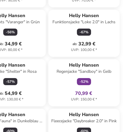
UVP
:
50,00 €
*
UVP
:
70,00 €
*
elly Hansen
Helly Hansen
ts "Varanger" in Grün
Funktionsjacke "Loke 2.0" in Lachs
-
56
%
-
67
%
34,99 €
32,99 €
ab
:
ab
:
UVP
:
80,00 €
*
UVP
:
100,00 €
*
family
exklusiv
elly Hansen
Helly Hansen
ke "Shelter" in Rosa
Regenjacke "Sandboy" in Gelb
-
57
%
-
52
%
54,99 €
70,99 €
ab
:
VP
:
130,00 €
*
UVP
:
150,00 €
*
elly Hansen
Helly Hansen
Fauna" in Dunkelblau -
Fleecejacke "Daybreaker 2.0" in Pink
 x (H)32 x (T)13 cm
-
60
%
-
60
%