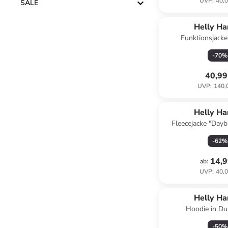
UVP
:
40,0
SALE
Helly H
Funktionsjacke
Dunkelb
-
70
%
40,99
UVP
:
140,
Helly H
Fleecejacke "Daybr
Türki
-
62
%
14,9
ab
:
UVP
:
40,0
Helly H
Hoodie in Du
-
50
%