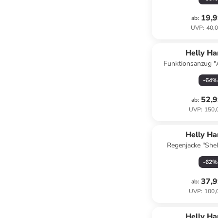
19,9
ab
:
UVP
:
40,0
Helly H
Funktionsanzug "
Dunkelb
-
64
%
52,9
ab
:
UVP
:
150,
Helly H
Regenjacke "Shel
-
62
%
37,9
ab
:
UVP
:
100,
Helly H