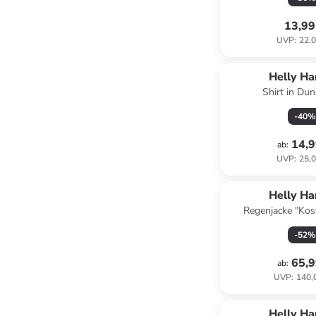
13,99
UVP
:
22,0
Helly H
Shirt in Du
-
40
%
14,9
ab
:
UVP
:
25,0
Helly H
Regenjacke "Kos
-
52
%
65,9
ab
:
UVP
:
140,
Helly H