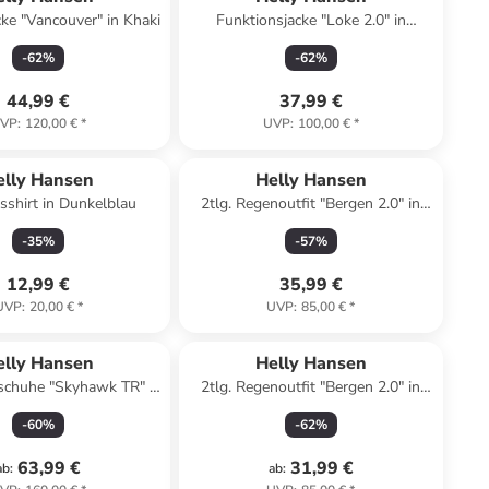
cke "Vancouver" in Khaki
Funktionsjacke "Loke 2.0" in
Schwarz
-
62
%
-
62
%
44,99 €
37,99 €
VP
:
120,00 €
*
UVP
:
100,00 €
*
elly Hansen
Helly Hansen
sshirt in Dunkelblau
2tlg. Regenoutfit "Bergen 2.0" in
Gelb
-
35
%
-
57
%
12,99 €
35,99 €
UVP
:
20,00 €
*
UVP
:
85,00 €
*
elly Hansen
Helly Hansen
gschuhe "Skyhawk TR" in
2tlg. Regenoutfit "Bergen 2.0" in
Pink
Dunkelblau
-
60
%
-
62
%
63,99 €
31,99 €
ab
:
ab
: