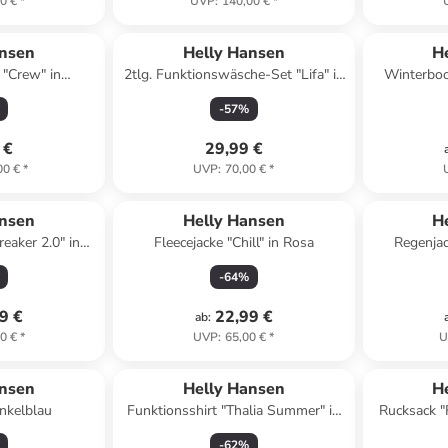
0 €
*
UVP
:
140,00 €
*
ansen
Helly Hansen
H
 "Crew" in
2tlg. Funktionswäsche-Set "Lifa" in
Winterboo
lau
Dunkelblau
-
57
%
 €
29,99 €
00 €
*
UVP
:
70,00 €
*
ansen
Helly Hansen
H
eaker 2.0" in
Fleecejacke "Chill" in Rosa
Regenjac
s
-
64
%
9 €
22,99 €
ab
:
0 €
*
UVP
:
65,00 €
*
U
ansen
Helly Hansen
H
nkelblau
Funktionsshirt "Thalia Summer" in
Rucksack "
Pink
(B)16,5
-
62
%