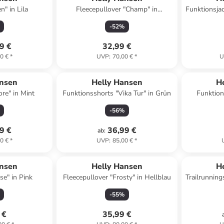
" in Lila
Fleecepullover "Champ" in
Funktionsja
Hellbraun/ Schwarz
-
52
%
9 €
32,99 €
0 €
*
UVP
:
70,00 €
*
U
ansen
Helly Hansen
H
re" in Mint
Funktionsshorts "Vika Tur" in Grün
Funktion
-
56
%
9 €
36,99 €
ab
:
0 €
*
UVP
:
85,00 €
*
ansen
Helly Hansen
H
se" in Pink
Fleecepullover "Frosty" in Hellblau
Trailrunnin
-
55
%
 €
35,99 €