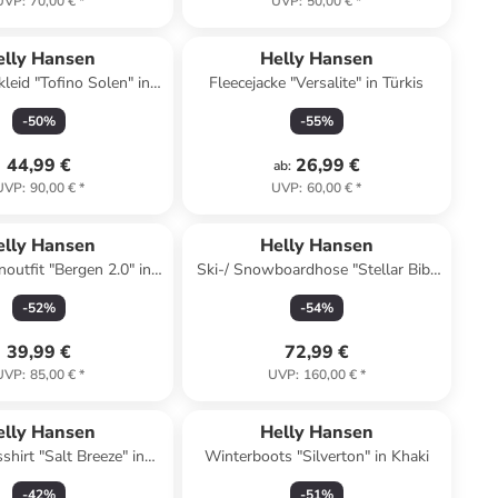
UVP
:
70,00 €
*
UVP
:
50,00 €
*
elly Hansen
Helly Hansen
leid "Tofino Solen" in
Fleecejacke "Versalite" in Türkis
Dunkelblau
-
50
%
-
55
%
44,99 €
26,99 €
ab
:
UVP
:
90,00 €
*
UVP
:
60,00 €
*
elly Hansen
Helly Hansen
noutfit "Bergen 2.0" in
Ski-/ Snowboardhose "Stellar Bib"
Beige
in Schwarz/ Khaki
-
52
%
-
54
%
39,99 €
72,99 €
UVP
:
85,00 €
*
UVP
:
160,00 €
*
elly Hansen
Helly Hansen
shirt "Salt Breeze" in
Winterboots "Silverton" in Khaki
Weiß
-
42
%
-
51
%