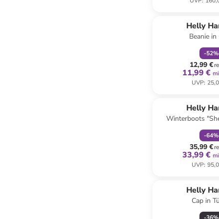
UVP
:
160,
family
r
Reservi
Helly H
Beanie in
-
52
%
12,99 €
r
11,99 €
mi
UVP
:
25,0
family
r
Reservi
Helly H
Winterboots "She
-
64
%
35,99 €
r
33,99 €
mi
UVP
:
95,0
Helly H
Cap in Tü
-
36
%